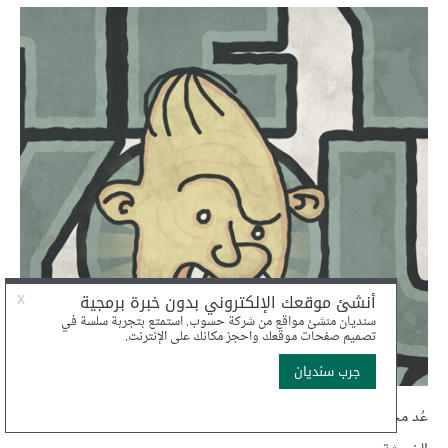
عُد مجدّدًا إلى برنامج إليستريتور وارسم مستطيلًا بحدود رقيقة بتأثير