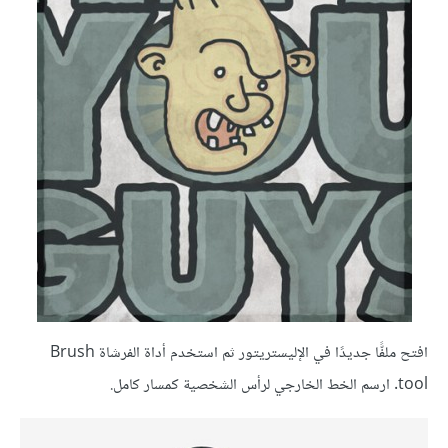
افتح ملفًّا جديدًا في الإليستريتور ثم استخدم أداة الفرشاة Brush
tool. ارسم الخط الخارجي لرأس الشخصية كمسار كامل.