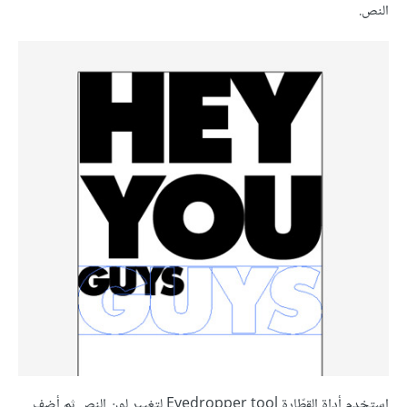
النص.
استخدم أداة القطّارة Eyedropper tool لتغيير لون النص ثم أضف