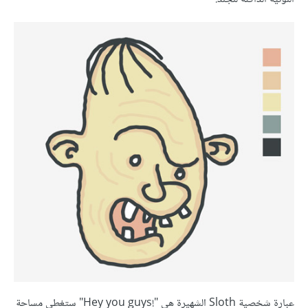
عبارة شخصية Sloth الشهيرة هي "!Hey you guys" ستغطي مساحة