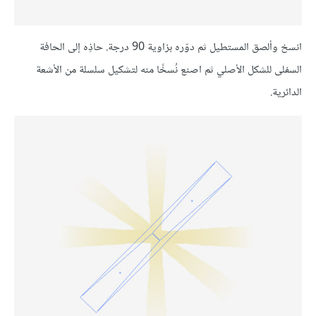
انسخ وألصق المستطيل ثم دوّره بزاوية 90 درجة. حاذِه إلى الحافة
السفلى للشكل الأصلي ثم اصنع نُسخًا منه لتشكيل سلسلة من الأشعة
الدائرية.