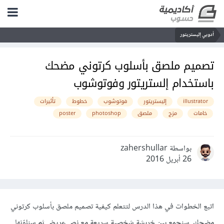
أدوبي إليستريتور
تصميم ملصق بأسلوب كرتوني مضحك
باستخدام إلستريتور وفوتوشوب
illustrator
إليستريتور
فوتوشوب
خطوط
تأثيرات
خامات
مزج
ملصق
photoshop
poster
بواسطة zahershullar
26 أبريل 2016
اتبع الخطوات في هذا الدرس لتتعلم كيفية تصميم ملصق بأسلوب كرتوني
مضحك. سنجمع بين خربشة شخصية سريعة مع نص عريض ثم سنلوّنها