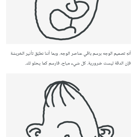
أنهِ تصميم الوجه برسم باقي عناصر الوجه. وبما أننا نطبّق تأثير الخربشة
فإن الدقة ليست ضرورية. كل شيء مباح، فارسم كما يحلو لك.