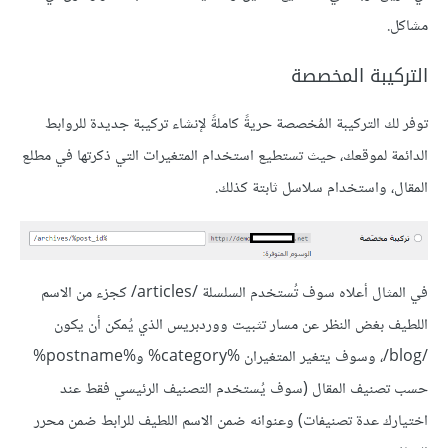
مشاكل.
التركيبة المخصصة
توفر لك التركيبة المُخصصة حريةً كاملةً لإنشاء تركيبة جديدة للروابط
الدائمة لموقعك، حيث تستطيع استخدام المتغيرات التي ذكرتها في مطلع
المقال، واستخدام سلاسل ثابتة كذلك.
في المثال أعلاه سوف تُستخدم السلسلة /articles/ كجزء من الاسم
اللطيف بغض النظر عن مسار تثبيت ووردبريس الذي يُمكن أن يكون
/blog/، وسوف يتغير المتغيران %category% و%postname%
حسب تصنيف المقال (سوف يُستخدم التصنيف الرئيسي فقط عند
اختيارك عدة تصنيفات) وعنوانه ضمن الاسم اللطيف للرابط ضمن محرر