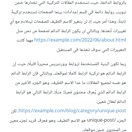
بالروابط الدائمة، حيث تستخدم المقالات التركيبة التي تختارها ضمن
تبويب روابط دائمة في قسم إعدادات؛ بينما الصفحات تستخدم تركيبةً
ثابتةً، وهذا أمر جيد، إذ لن يتغير الاسم اللطيف للصفحات ليتلاءم مع أي
تغييرات تُنفذها، وبالتالي لن يكون الرابط الدائم لصفحة من نحن مثل
https://example.com/2022/06/about.html
مهما كانت
التغييرات التي سوف تنفذها في المستقبل.
ربما تكون البنية المُستخدمة لروابط ووردبريس محيرةً قليلًا، حيث إن
الرابط الدائم هو تركيبة الرابط كاملًا لموقعك، وبالتالي فإن الرابط الدائم
هو نفسه لجميع المقالات ما عدا الاسم اللطيف، وهو الجزء الأخير من
الرابط الدائم الذي يُعرف محتوًى مُعينًا. مثلًا، الرابط التالي هو الرابط
الدائم لمقال مُعين:
https://example.com/blog/category/unique-post،
لكن
الجزء /unique-post هو الاسم اللطيف، وهو مُعرف فريد لجزء معين
من المحتوى ضمن موقعك.