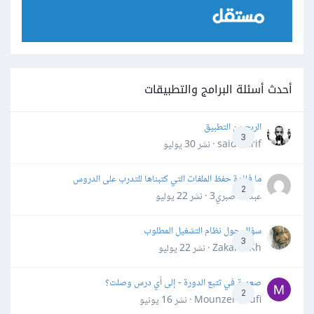
أحدث أسئلة البرامج والتطبيقات
الربح من التطبيق
3
said darif · نشر
30 يوليو
ما فائدة حفظ الملفات التي كتبناها للتدرب على الدروس
2
عبدالله صبري3 · نشر
22 يوليو
سؤال حول نظام التشغيل المطلوب
3
Zakaria Kh · نشر
22 يوليو
صعوبة في تتبع الدورة - إلى أي درس وصلت؟
2
Mounzer Soufi · نشر
16 يونيو