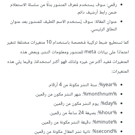
رقمي: سوف يستخدم مُعرف المنشور بدلًا من سلسلة الاستعلام
ضمن رابط أرشيف دائم.
عنوان المقالة: سوف يُستخدم الاسم اللطيف للمنشور بعد عنوان
النطاق الرئيسي.
كما تستطيع ضبط تركيبة مُخصصة باستخدام 10 متغيرات مختلفة تتغير
اعتمادًا على بيانات meta للمنشور ومعلومات النشر، وبعض هذه
المتغيرات مُفيد أكثر من غيره ولذلك فهو أكثر استخدامًا، وفيما يلي هذه
المتغيرات:
%year%: سنة النشر مكونة من 4 أرقام.
%monthnum%: شهر النشر مكون من رقمين.
%day%: يوم النشر مكون من رقمين.
%hour%: بصيغة 24 ساعةً من رقمين.
%minute%: دقيقة النشر مكونة من رقمين.
%second%: ثانية نشر المقال مكونة من رقمين.