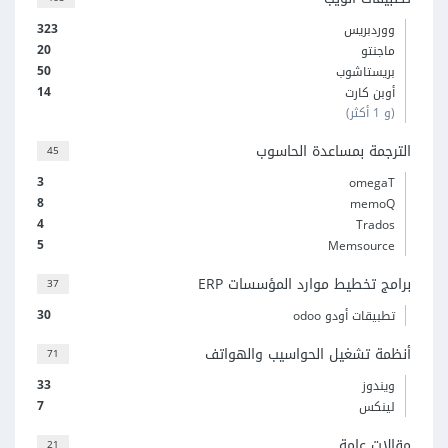
323
ووردبريس
20
ماجنتو
50
بريستاشوب
14
أوبن كارت
(و 1 أكثر)
الترجمة بمساعدة الحاسوب
45
3
omegaT
8
memoQ
4
Trados
5
Memsource
برامج تخطيط موارد المؤسسات ERP
37
30
تطبيقات أودو odoo
أنظمة تشغيل الحواسيب والهواتف
71
33
ويندوز
7
لينكس
مقالات عامة
21