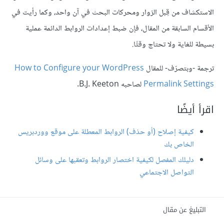
الاستكشاف من قِبل الزوار ومحركات البحث في آن واحد، وكما رأيت في
الأقسام السابقة من المقال، فإن ضبط إعدادات الروابط الدائمة عملية
بسيطة للغاية ولا تحتاج وقتًا.
ترجمة -وبتصرّف- للمقال
How to Configure your WordPress
Permalink Settings
لصاحبه B.J. Keeton.
اقرأ أيضًا
كيفية إصلاح (أو حذف) الروابط المعطلة على موقع ووردبريس
الخاص بك
دليلك المفصل لكيفية اختصار الروابط وتعقبها على وسائل
التواصل الاجتماعي
التبليغ عن مقال