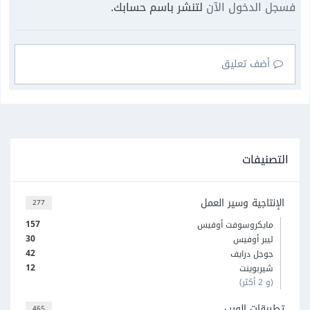
فسجل الدخول الآن
لتنشر باسم حسابك.
أضف تعليق
التصنيفات
الإنتاجية وسير العمل
277
157
مايكروسوفت أوفيس
30
ليبر أوفيس
42
جوجل درايف
12
شيربوينت
(و 2 أكثر)
تطبيقات الويب
465