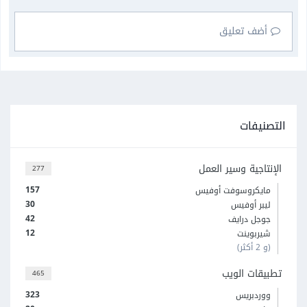
أضف تعليق
التصنيفات
الإنتاجية وسير العمل
277
157
مايكروسوفت أوفيس
30
ليبر أوفيس
42
جوجل درايف
12
شيربوينت
(و 2 أكثر)
تطبيقات الويب
465
323
ووردبريس