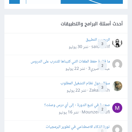
أحدث أسئلة البرامج والتطبيقات
الربح من التطبيق
3
said darif · نشر
30 يوليو
ما فائدة حفظ الملفات التي كتبناها للتدرب على الدروس
2
عبدالله صبري3 · نشر
22 يوليو
سؤال حول نظام التشغيل المطلوب
3
Zakaria Kh · نشر
22 يوليو
صعوبة في تتبع الدورة - إلى أي درس وصلت؟
2
Mounzer Soufi · نشر
16 يونيو
ثورة الذكاء الاصطناعي في تطوير البرمجيات
0