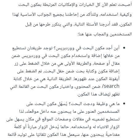
أصبحت تعلم الآن كل الخيارات والإمكانيات المرتبطة بمكون البحث
وكيفية استخدامه، وللتأكد من إحاطتنا بجميع الجوانب الأساسية لهذا
المكون، فقد أدرجنا الأسئلة التالية، والتي يتكرر طرحها من قِبل
المستخدمين والمجاب عنها هنا:
أين أجد مكون البحث في ووردبريس؟ توجد طريقتان تستطيع
من خلالها إضافة واستخدام مكون البحث في ووردبريس ضمن
مقال أو صفحة، والطريقة الأولى هي من خلال الضغط على زر
إضافة مكون وكتابة بحث ضمن حقل البحث، ثم الضغط على
أيقونة المكون عند ظهورها. الطريقة الثانية هي من خلال كتابة
search/ ضمن المحتوى، واختيار مكون البحث من القائمة التي
تظهر ليُضاف هذا المكون.
ما هي وظيفة ودجت البحث؟ يُسهّل مكون البحث على
المستخدمين العثور على ما يبحثون عنه داخل موقعك، لذا
تستطيع تضمينه في مقالات وصفحات الموقع في مكان يسهل على
الزوار الانتباه له واستخدامه. حالما يُدخل الزوار عبارةً أو كلمةً
مفتاحيةً يبحثون عنها، سيعمل هذا المكون تلقائيًا على توليد قائمة