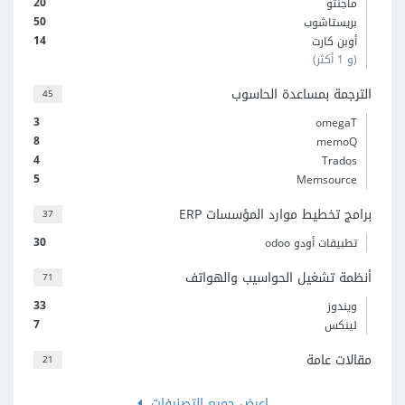
20
ماجنتو
50
بريستاشوب
14
أوبن كارت
(و 1 أكثر)
الترجمة بمساعدة الحاسوب
45
3
omegaT
8
memoQ
4
Trados
5
Memsource
برامج تخطيط موارد المؤسسات ERP
37
30
تطبيقات أودو odoo
أنظمة تشغيل الحواسيب والهواتف
71
33
ويندوز
7
لينكس
مقالات عامة
21
اعرض جميع التصنيفات