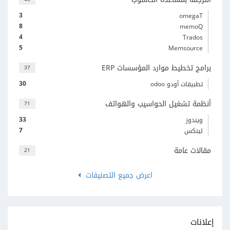
3
omegaT
8
memoQ
4
Trados
5
Memsource
برامج تخطيط موارد المؤسسات ERP
37
30
تطبيقات أودو odoo
أنظمة تشغيل الحواسيب والهواتف
71
33
ويندوز
7
لينكس
مقالات عامة
21
اعرض جميع التصنيفات
إعلانات