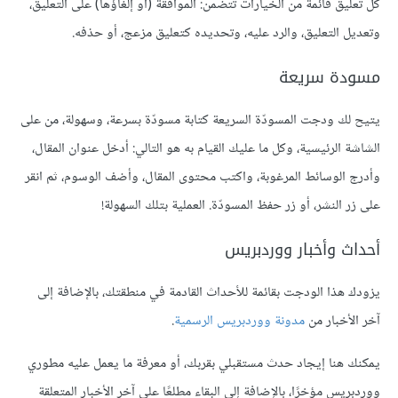
كل تعليق قائمةً من الخيارات تتضمن: الموافقة (أو إلغاؤها) على التعليق،
وتعديل التعليق، والرد عليه، وتحديده كتعليق مزعج، أو حذفه.
مسودة سريعة
يتيح لك ودجت المسودّة السريعة كتابة مسودّة بسرعة، وسهولة، من على
الشاشة الرئيسية، وكل ما عليك القيام به هو التالي: أدخل عنوان المقال،
وأدرج الوسائط المرغوبة، واكتب محتوى المقال، وأضف الوسوم، ثم انقر
على زر النشر، أو زر حفظ المسودّة. العملية بتلك السهولة!
أحداث وأخبار ووردبريس
يزودك هذا الودجت بقائمة للأحداث القادمة في منطقتك، بالإضافة إلى
آخر الأخبار من
مدونة ووردبريس الرسمية
.
يمكنك هنا إيجاد حدث مستقبلي بقربك، أو معرفة ما يعمل عليه مطوري
ووردبريس مؤخرًا، بالإضافة إلى البقاء مطلعًا على آخر الأخبار المتعلقة