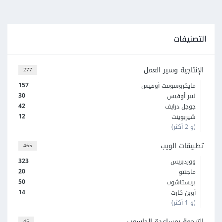
التصنيفات
الإنتاجية وسير العمل
277
157
مايكروسوفت أوفيس
30
ليبر أوفيس
42
جوجل درايف
12
شيربوينت
(و 2 أكثر)
تطبيقات الويب
465
323
ووردبريس
20
ماجنتو
50
بريستاشوب
14
أوبن كارت
(و 1 أكثر)
الترجمة بمساعدة الحاسوب
45