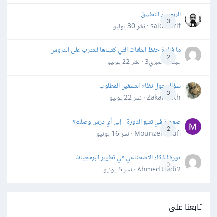
الربح من التطبيق
3
said darif · نشر
30 يوليو
ما فائدة حفظ الملفات التي كتبناها للتدرب على الدروس
2
عبدالله صبري3 · نشر
22 يوليو
سؤال حول نظام التشغيل المطلوب
3
Zakaria Kh · نشر
22 يوليو
صعوبة في تتبع الدورة - إلى أي درس وصلت؟
2
Mounzer Soufi · نشر
16 يونيو
ثورة الذكاء الاصطناعي في تطوير البرمجيات
0
Ahmed Hadi2 · نشر
5 يونيو
تابعنا على