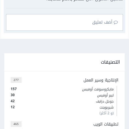
أضف تعليق
التصنيفات
الإنتاجية وسير العمل
277
157
مايكروسوفت أوفيس
30
ليبر أوفيس
42
جوجل درايف
12
شيربوينت
(و 2 أكثر)
تطبيقات الويب
465