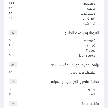
323
ووردبريس
20
ماجنتو
50
بريستاشوب
14
أوبن كارت
(و 1 أكثر)
الترجمة بمساعدة الحاسوب
45
3
omegaT
8
memoQ
4
Trados
5
Memsource
برامج تخطيط موارد المؤسسات ERP
37
30
تطبيقات أودو odoo
أنظمة تشغيل الحواسيب والهواتف
71
33
ويندوز
7
لينكس
مقالات عامة
21