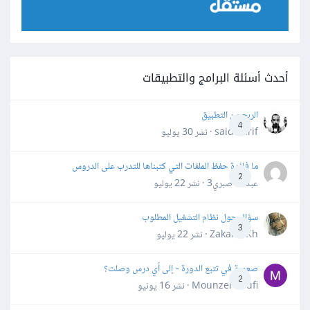
أحدث أسئلة البرامج والتطبيقات
الربح من التطبيق
4
said darif · نشر
30 يوليو
ما فائدة حفظ الملفات التي كتبناها للتدرب على الدروس
2
عبدالله صبري3 · نشر
22 يوليو
سؤال حول نظام التشغيل المطلوب
3
Zakaria Kh · نشر
22 يوليو
صعوبة في تتبع الدورة - إلى أي درس وصلت؟
2
Mounzer Soufi · نشر
16 يونيو