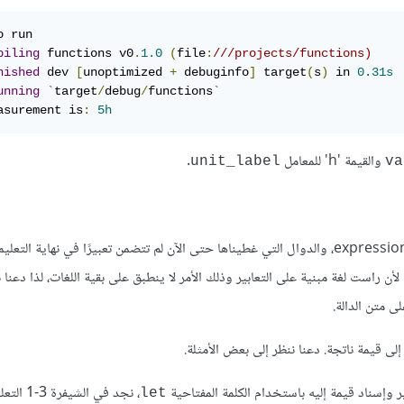
 run

piling
 functions v0
.
1.0
(
file
:
///projects/functions)
nished
 dev 
[
unoptimized 
+
 debuginfo
]
 target
(
s
)
 in 
0.31s
unning
`
target
/
debug
/
functions
`
asurement is
:
5h
والقيمة 'h' للمعامل
.
unit_label
va
يتألف متن الدالة من مجموعة من التعليمات التي تنتهي -اختياريًا- بتعبير expression، والدوال التي غطيناها حتى الآن لم تتضمن تعبيرًا في نها
 لأن راست لغة مبنية على التعابير وذلك الأمر لا ينطبق على بقية اللغات، لذا دعنا 
ى متن الدالة.
 إلى قيمة ناتجة. دعنا ننظر إلى بعض الأمثلة.
ير وإسناد قيمة إليه باستخدام الكلمة المفتاحية
، نجد في الشيفرة 3-1 التعليمة
let