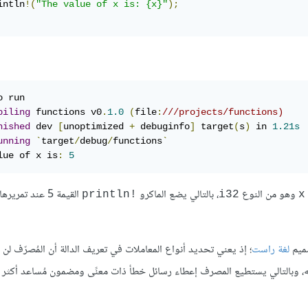
intln
!(
"The value of x is: {x}"
);
 run

piling
 functions v0
.
1.0
(
file
:
///projects/functions)
nished
 dev 
[
unoptimized 
+
 debuginfo
]
 target
(
s
)
 in 
1.21s
unning
`
target
/
debug
/
functions
`
lue of x is
:
5
وهو من النوع
، بالتالي يضع الماكرو ‏
القيمة 5 عند تمرير
!println
i32
x
صميم
لغة راست
؛ إذ يعني تحديد أنواع المعاملات في تعريف الدالة أن المُصرّف لن
، وبالتالي يستطيع المصرف إعطاء رسائل خطأ ذات معنًى ومضمون مُساعد أكثر إ