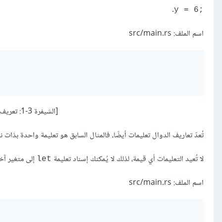
.
y = 6;‎
اسم الملف: src/main.rs
[الشيفرة 3-1: تعريف دالة main يحتوي على تعليمة واحدة]
تُعدّ تعاريف الدوال تعليمات أيضًا، فالمثال السابق هو تعليمة واحدة بذات ن
لا تُعيد التعليمات أي قيمة، لذلك لا يُمكنك إسناد تعليمة
إلى متغير آخ
let
اسم الملف: src/main.rs