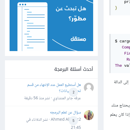
    pr
}
$ cargo
Com
Fi
R
The
 va
أحدث أسئلة البرمجة
ها إلى الدالة
هل أستطيع العمل عند الإنتهاء من قسم
تحليل البيانات؟
2
عرفه جابر المنشاوي · نشر
منذ 56 دقيقة
 يحتاج منك
سؤال عن تعلم البرمجه
ذا كان يعلم
Ahmed Alhafiz2 · نشر
الثلاثاء في
5
21:45