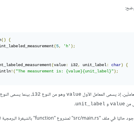
وضح:
n
()
{
int_labeled_measurement
(
5
,
'h'
);
nt_labeled_measurement
(
value
:
 i32
,
 unit_label
:
char
)
{
intln
!(
"The measurement is: {value}{unit_label}"
);
املَين، إذ يسمى المعامل الأول
وهو من النوع
، بينما يسمى النوع 
i32
value
كل من
و
.
unit_label
value
دعنا نجرّب تشغيل الشيفرة البرمجية السابقة، وذلك باستبدال البرنامج الموجود حاليًا في ملف "src/main.rs" لمشروع "