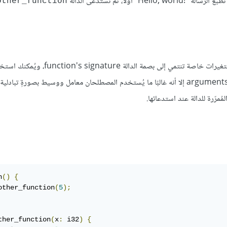
رسالة "Hello, world!‎" أولًا، ثم تُستدعى الدالة
other_function
يُمكننا تعريف الدوال بحيث تحتوي على معاملات parameters، وهي متغيرات خاصة تنتمي إلى بصمة ا
فعلية لهذه الدالة عند احتوائها على معاملات، وتُدعى هذه القيم بالوسطاء arguments إلا أنه غالبًا ما يُستخدم المصطلحان معامل ووسيط بصورةٍ تبادلية
n
()
{
other_function
(
5
);
ther_function
(
x
:
 i32
)
{