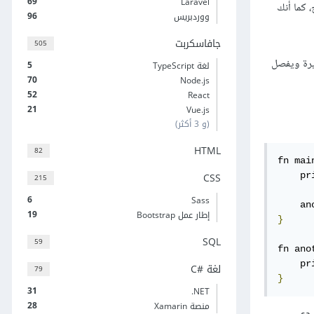
69
Laravel
، كما أنك
96
ووردبريس
جافاسكربت
505
يرة ويفصل
5
لغة TypeScript
70
Node.js
52
React
21
Vue.js
(و 3 أكثر)
HTML
82
fn mai
CSS
    pr
215
6
Sass
    an
19
إطار عمل Bootstrap
}
SQL
59
fn ano
    pr
لغة C#‎
79
}
31
‎.NET
28
منصة Xamarin