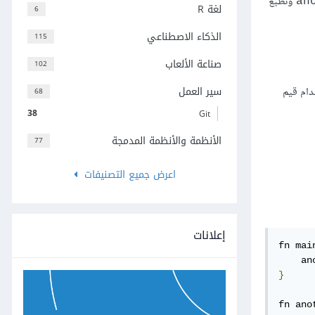
وتُطبع
an
لغة R
6
الذكاء الاصطناعي
115
صناعة الألعاب
102
سير العمل
لدالة function's signature، ويُمكنك استخدام قيم
68
38
Git
الأنظمة والأنظمة المدمجة
77
اعرض جميع التصنيفات
إعلانات
fn mai
    an
}
fn ano