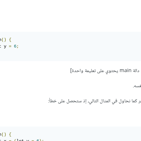
n
()
{
t y 
=
6
;
فسه.
ر كما نحاول في المثال التالي، إذ ستحصل على خطأ:
n
()
{