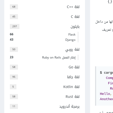
{}
لغة C++‎
68
لغة C
45
ائها من داخل
بايثون
297
ع تعريف
66
Flask
43
Django
لغة روبي
ف
50
23
إطار العمل Ruby on Rails
لغة Go
58
$ cargo
لغة جافا
95
Com
Fi
لغة Kotlin
5
R
Hello
,
لغة Rust
58
Anothe
برمجة أندرويد
11