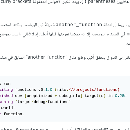
parentheses
، بينما تُخبر الأقواس المعقوفة curly brackets
()
ن، وبما أن الدالة
مُعرفةٌ في البرنامج، يمكننا استدع
another_function
في الشيفرة البرمجية إلا أنه يمكننا تعريفها قبلها أيضًا، إذ لا تُبالي راست بموض
m
دعنا نبدأ مشروعًا ثنائيًا binary project جديدًا باسم "functions" للنظر إلى الدوال بتعمّق أكبر، وضع مثال "another_function" السابق في مل
 run

piling
 functions v0
.
1.0
(
file
:
///projects/functions)
nished
 dev 
[
unoptimized 
+
 debuginfo
]
 target
(
s
)
 in 
0.28s
unning
`
target
/
debug
/
functions
`
 world
!
r
 function
.