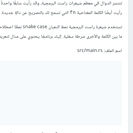
تنتشر الدوال في معظم شيفرات راست البرمجية، وقد رأيت سابقًا واحدةً م
رأيت أيضًا الكلمة المفتاحية
التي تسمح لك بالتصريح عن دالةٍ جديدة.
fn
تستخدم شيفرة راست البرمجية نمط الثعبان snake case نمطًا اصطلاحيًا لأسماء الدوال و
ما بين الكلمة والأخرى شرطة سفلية. إليك برنامجًا يحتوي على مثال لتعريف
اسم الملف: src/main.rs