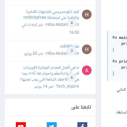
كيف ارفع مشروعي بالواجهات الأمامية
والخلفية على استضافة InfinityFree؟
4
Hiba Abdalrheem · نشر
الثلاثاء في
16:50
fn mai
    pr
لغة solidity
}
3
Hiba Abdalrheem · نشر
20 يوليو
fn pri
ما هي أفضل المصادر المجانية (كورسات،
    pr
كتب، أدوات) لتعلّم واحترام لغة C++، وما
}
4
هي أهم الأخطاء الشائعة التي يجب تجنبها؟
Tech_Aspire · نشر
14 يوليو
الثاني
تابعنا على
function" بالشيفرة البرمجية السابقة،