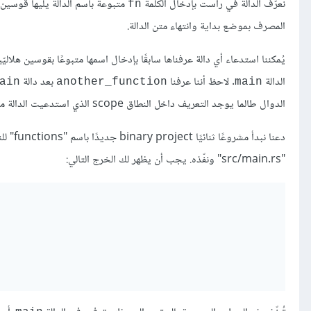
نعرّف الدالة في راست بإدخال الكلمة
متبوعةً باسم الدالة يليها قوسين هلاليّين 
fn
المصرف بموضع بداية وانتهاء متن الدالة.
يُمكننا استدعاء أي دالة عرفناها سابقًا بإدخال اسمها متبوعًا بقوسين هلاليّي
الدالة
. لاحظ أننا عرفنا
بعد دالة
ain
another_function
main
الدوال طالما يوجد التعريف داخل النطاق scope الذي استدعيت الدالة منه.
"src/main.rs" ونفّذه. يجب أن يظهر لك الخرج التالي: