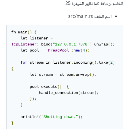
الخادم برشاقة كما تظهر الشيفرة 25.
اسم الملف: src/main.rs
fn main
()
{
    let listener 
=
TcpListener
::
bind
(
"127.0.0.1:7878"
).
unwrap
();
    let pool 
=
ThreadPool
::
new
(
4
);
for
 stream in listener
.
incoming
().
take
(
2
)
{
        let stream 
=
 stream
.
unwrap
();
        pool
.
execute
(||
{
            handle_connection
(
stream
);
});
}
    println
!(
"Shutting down."
);
}