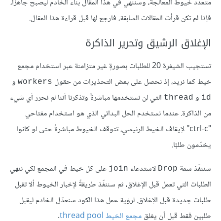
متعدد خيوط المعالجة، وسننهي في هذا المقال بناء الخادم ليصبح جاهزًا،
فإذا لم تكن قرأت المقالات السابقة، فارجع لها قبل قراءة هذا المقال.
الإغلاق الرشيق وتحرير الذاكرة
تستجيب الشيفرة 20 للطلبات بصورةٍ غير متزامنة عبر استخدام مجمع
خيط كما نريد، إذ نحصل على بعض التحذيرات من حقول
و
workers
و
التي لن نستخدمها مباشرةً وتذكرنا أننا لم نحرر أي شيء
thread
id
من الذاكرة. عندما نستخدم الحل البدائي الذي هو استخدام مفتاحي
"ctrl-c" لإيقاف الخيط الرئيسي، تتوقف الخيوط مباشرةً حتى لو كانوا
يخدّمون طلبًا.
سننفّذ سمة
لاستدعاء
على كل خيط في المجمع لكي ننهي
join
Drop
الطلبات التي تعمل قبل الإغلاق، ثم سننفّذ طريقةً لإخبار الخيوط ألا تقبل
طلبات جديدة قبل الإغلاق. لرؤية عمل هذا الكود سنعدّل الخادم ليقبل
طلبين فقط قبل أن يغلق
مجمع الخيط thread pool
.