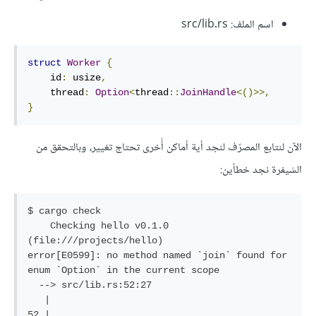
اسم الملف: src/lib.rs
struct
Worker
{
    id
:
 usize
,
    thread
:
Option
<
thread
::
JoinHandle
<()>>,
}
الآن لنتابع المصرّف لنجد أية أماكن أُخرى تحتاج تغيير، وبالتحقق من
الشيفرة نجد خطأين:
$ cargo check

    Checking hello v0.1.0 
(file:///projects/hello)

error[E0599]: no method named `join` found for 
enum `Option` in the current scope

  --> src/lib.rs:52:27

   |

52 |             