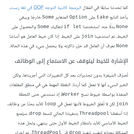
كما تحدثنا سابقًا في المقال
البرمجة كائنية التوجه
OOP
في لغة رست
،
يأخذ التابع
على
المتغاير
خارجًا ويبقي
Some
Option
take
بدلًا عنه. استخدمنا
لتفكيك
والحصول على
Some
if let
None
الخيط، ثم استدعينا
على الخيط. إذا كان خيط العامل هو أساسًا
join
نعرف أن العامل قد حرًر ذاكرته ولا يحصل شيء في هذه الحالة.
None
الإشارة للخيط ليتوقف عن الاستماع إلى الوظائف
تُصرّف الشيفرة بدون تحذيرات بعد كل التغييرات التي أجريناها، ولكن
الخبر السيء أنها لا تعمل كما أردنا. النقطة المهمة هي في منطق المغلفات
المنفذة بواسطة خيوط نسخ
، إذ نستدعي حتى اللحظة
Worker
لكن لا تُغلق الخيوط لأننها تعمل في
للأبد بحثًا عن وظائف.
loop
join
إذا أسقطنا
بتنفيذنا الحالي للسمة
، سيُمنع
drop
Threadpool
الخيط الأساسي للأبد بانتظار الخيط الأول حتى ينتهي، ولحل هذه
المشكلة نحتاج لتغيير تنفيذ
في
، ثم إجراء
ThreadPool
drop