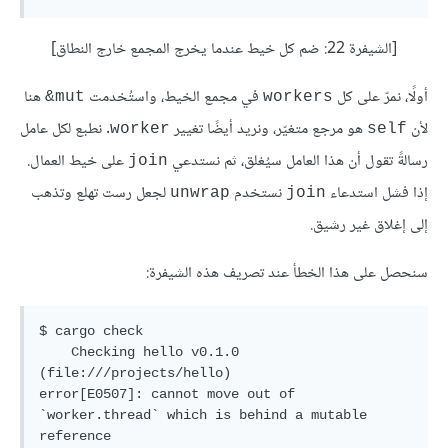
[الشيفرة 22: ضم كل خيط عندما يخرج المجمع خارج النطاق]
أولًا، نمرّ على كل
في مجمع الخيط، واستُخدمت
هنا
‎&mut
workers
لأن
هو مرجع متغيّر، ونريد أيضًا تغيير
. نطبع لكل عامل
worker
self
رسالةً تقول أن هذا العامل سيُغلق، ثم نستدعي
على خيط العمال.
join
إذا فشل استدعاء
نستخدم
لجعل رست تهلع وتذهب
unwrap
join
إلى إغلاق غير رشيق.
سنحصل على هذا الخطأ عند تصريف هذه الشيفرة:
$ cargo check

    Checking hello v0.1.0 
(file:///projects/hello)

error[E0507]: cannot move out of 
`worker.thread` which is behind a mutable 
reference
