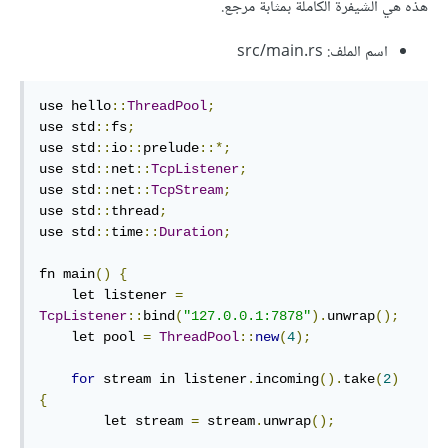
هذه هي الشيفرة الكاملة بمثابة مرجع.
اسم الملف: src/main.rs
use hello
::
ThreadPool
;
use std
::
fs
;
use std
::
io
::
prelude
::*;
use std
::
net
::
TcpListener
;
use std
::
net
::
TcpStream
;
use std
::
thread
;
use std
::
time
::
Duration
;
fn main
()
{
    let listener 
=
TcpListener
::
bind
(
"127.0.0.1:7878"
).
unwrap
();
    let pool 
=
ThreadPool
::
new
(
4
);
for
 stream in listener
.
incoming
().
take
(
2
)
{
        let stream 
=
 stream
.
unwrap
();