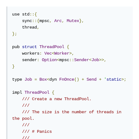
use std
::{
    sync
::{
mpsc
,
Arc
,
Mutex
},
    thread
,
};
pub 
struct
ThreadPool
{
    workers
:
Vec
<
Worker
>,
    sender
:
Option
<
mpsc
::
Sender
<
Job
>>,
}
type 
Job
=
Box
<
dyn 
FnOnce
()
+
Send
+
'
static
>;
impl 
ThreadPool
{
/// Create a new ThreadPool.
///
/// The size is the number of threads in 
the pool.
///
/// # Panics
///