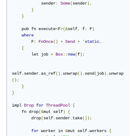
            sender
:
Some
(
sender
),
}
}
    pub fn execute
<
F
>(&
self
,
 f
:
 F
)
where
        F
:
FnOnce
()
+
Send
+
'
static
,
{
        let job 
=
Box
::
new
(
f
);
self
.
sender
.
as_ref
().
unwrap
().
send
(
job
).
unwrap
();
}
}
impl 
Drop
for
ThreadPool
{
    fn drop
(&
mut self
)
{
        drop
(
self
.
sender
.
take
());
for
 worker in 
&
mut self
.
workers 
{