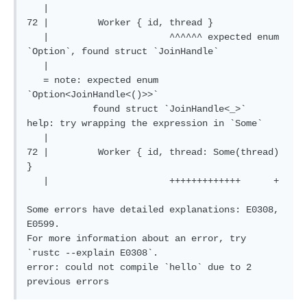
   |

72 |         Worker { id, thread }

   |                      ^^^^^^ expected enum 
`Option`, found struct `JoinHandle`

   |

   = note: expected enum 
`Option<JoinHandle<()>>`

            found struct `JoinHandle<_>`

help: try wrapping the expression in `Some`

   |

72 |         Worker { id, thread: Some(thread) 
}

   |                      +++++++++++++      +

Some errors have detailed explanations: E0308, 
E0599.

For more information about an error, try 
`rustc --explain E0308`.

error: could not compile `hello` due to 2 