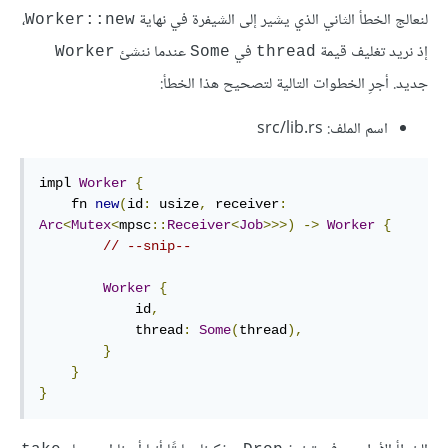
لنعالج الخطأ الثاني الذي يشير إلى الشيفرة في نهاية
،
Worker::new
إذ نريد تغليف قيمة
في
عندما ننشئ
Worker
Some
thread
جديد. أجرِ الخطوات التالية لتصحيح هذا الخطأ:
اسم الملف: src/lib.rs
impl 
Worker
{
    fn 
new
(
id
:
 usize
,
 receiver
:
Arc
<
Mutex
<
mpsc
::
Receiver
<
Job
>>>)
->
Worker
{
// --snip--
Worker
{
            id
,
            thread
:
Some
(
thread
),
}
}
}