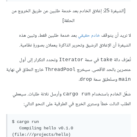
[الشيفرة 25: إغلاق الخادم بعد خدمة طلبين عن طريق الخروج من
الحلقة]
لا نريد أن يتوقف
خادم حقيقي
بعد خدمة طلبين فقط، وتبين هذه
الشيفرة أن الإغلاق الرشيق وتحرير الذاكرة يعملان بصورةٍ نظامية.
تُعرّف دالة
في سمة
وتحدد التكرار إلى أول
Iterator
take
عنصرين بالحد الأقصى. سيخرج
خارج النطاق في نهاية
ThreadPool
وستُطبَّق سمة
.
drop
main
شغّل الخادم باستخدام
وأرسل ثلاثة طلبات. سيعطي
cargo run
الطلب الثالث خطأ وسترى الخرج في الطرفية على النحو التالي:
$ cargo run

   Compiling hello v0.1.0 
(file:///projects/hello)
