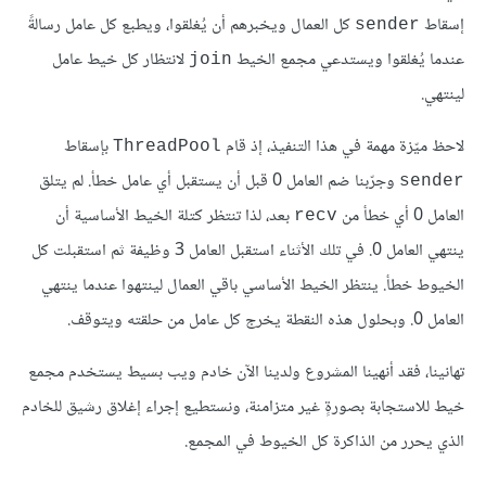
إسقاط
كل العمال ويخبرهم أن يُغلقوا، ويطبع كل عامل رسالةً
sender
عندما يُغلقوا ويستدعي مجمع الخيط
لانتظار كل خيط عامل
join
لينتهي.
لاحظ ميّزة مهمة في هذا التنفيذ، إذ قام
بإسقاط
ThreadPool
وجرّبنا ضم العامل 0 قبل أن يستقبل أي عامل خطأ. لم يتلق
sender
العامل 0 أي خطأ من
بعد، لذا تنتظر كتلة الخيط الأساسية أن
recv
ينتهي العامل 0. في تلك الأثناء استقبل العامل 3 وظيفة ثم استقبلت كل
الخيوط خطأ. ينتظر الخيط الأساسي باقي العمال لينتهوا عندما ينتهي
العامل 0. وبحلول هذه النقطة يخرج كل عامل من حلقته ويتوقف.
تهانينا، فقد أنهينا المشروع ولدينا الآن خادم ويب بسيط يستخدم مجمع
خيط للاستجابة بصورةٍ غير متزامنة، ونستطيع إجراء إغلاق رشيق للخادم
الذي يحرر من الذاكرة كل الخيوط في المجمع.