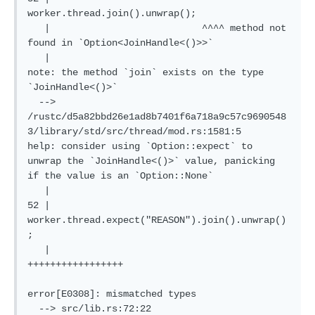
worker.thread.join().unwrap();

   |                           ^^^^ method not 
found in `Option<JoinHandle<()>>`

   |

note: the method `join` exists on the type 
`JoinHandle<()>`

  --> 
/rustc/d5a82bbd26e1ad8b7401f6a718a9c57c9690548
3/library/std/src/thread/mod.rs:1581:5

help: consider using `Option::expect` to 
unwrap the `JoinHandle<()>` value, panicking 
if the value is an `Option::None`

   |

52 |             
worker.thread.expect("REASON").join().unwrap()
;

   |                          
+++++++++++++++++

error[E0308]: mismatched types

  --> src/lib.rs:72:22
