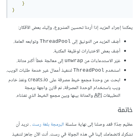
}
}
يمكننا إجراء المزيد إذا أردنا تحسين المشروع، وإليك بعض الأفكار:
أضِف المزيد من التوثيق إلى
وتوابعه العامة.
ThreadPool
أضِف بعض الاختبارات لوظيفة المكتبة.
غيّر الاستدعاءات من
إلى معالجة خطأ أكثر متانة.
unwrap
استخدم
لتنفيذ أعمال غير خدمة طلبات الويب.
ThreadPool
ابحث عن وحدة مجمع خيط مصرفة على creats.io ونفذ خادم
ويب باستخدام الوحدة المصرفة، ثم قارن واجهة برمجة
التطبيقات
API
والمتانة بينها وبين مجمع الخيط الذي نفذناه.
خاتمة
عظيم جدًا! فقد وصلنا إلى نهاية سلسلة
البرمجة بلغة رست
. نريد أن
نشكرك لانضمامك إلينا في هذه الجولة في رست. أنت الآن جاهز لتنفيذ