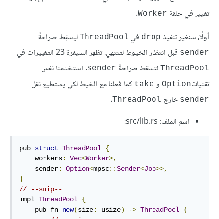
تغيير في حلقة
.
Worker
أولًا، سنغير تنفيذ
في
ليسقِط صراحةً
ThreadPool
drop
قبل انتظار الخيوط لتنتهي. تظهر الشيفرة 23 التغييرات في
sender
لتسقط صراحةً
. استخدمنا نفس
sender
ThreadPool
تقنيات
و
كما فعلنا مع الخيط لكي يستطيع نقل
take
Option
خارج
.
ThreadPool
sender
اسم الملف: src/lib.rs:
pub 
struct
ThreadPool
{
    workers
:
Vec
<
Worker
>,
    sender
:
Option
<
mpsc
::
Sender
<
Job
>>,
}
// --snip--
impl 
ThreadPool
{
    pub fn 
new
(
size
:
 usize
)
->
ThreadPool
{