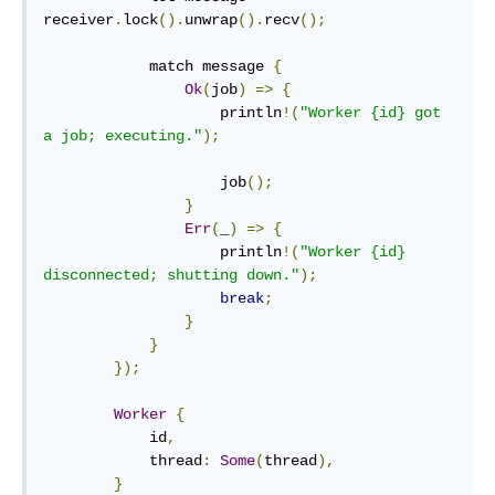
receiver
.
lock
().
unwrap
().
recv
();
            match message 
{
Ok
(
job
)
=>
{
                    println
!(
"Worker {id} got 
a job; executing."
);
                    job
();
}
Err
(
_
)
=>
{
                    println
!(
"Worker {id} 
disconnected; shutting down."
);
break
;
}
}
});
Worker
{
            id
,
            thread
:
Some
(
thread
),
}