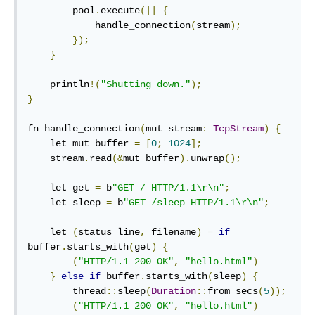
        pool
.
execute
(||
{
            handle_connection
(
stream
);
});
}
    println
!(
"Shutting down."
);
}
fn handle_connection
(
mut stream
:
TcpStream
)
{
    let mut buffer 
=
[
0
;
1024
];
    stream
.
read
(&
mut buffer
).
unwrap
();
    let get 
=
 b
"GET / HTTP/1.1\r\n"
;
    let sleep 
=
 b
"GET /sleep HTTP/1.1\r\n"
;
    let 
(
status_line
,
 filename
)
=
if
buffer
.
starts_with
(
get
)
{
(
"HTTP/1.1 200 OK"
,
"hello.html"
)
}
else
if
 buffer
.
starts_with
(
sleep
)
{
        thread
::
sleep
(
Duration
::
from_secs
(
5
));
(
"HTTP/1.1 200 OK"
,
"hello.html"
)