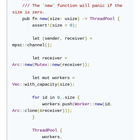
/// The `new` function will panic if the 
size is zero.
    pub fn 
new
(
size
:
 usize
)
->
ThreadPool
{
        assert
!(
size 
>
0
);
        let 
(
sender
,
 receiver
)
=
mpsc
::
channel
();
        let receiver 
=
Arc
::
new
(
Mutex
::
new
(
receiver
));
        let mut workers 
=
Vec
::
with_capacity
(
size
);
for
 id in 
0.
.
size 
{
            workers
.
push
(
Worker
::
new
(
id
,
Arc
::
clone
(&
receiver
)));
}
ThreadPool
{
            workers
,