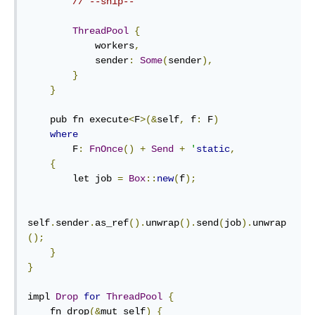
// --snip--
ThreadPool
{
            workers
,
            sender
:
Some
(
sender
),
}
}
    pub fn execute
<
F
>(&
self
,
 f
:
 F
)
where
        F
:
FnOnce
()
+
Send
+
'
static
,
{
        let job 
=
Box
::
new
(
f
);
self
.
sender
.
as_ref
().
unwrap
().
send
(
job
).
unwrap
();
}
}
impl 
Drop
for
ThreadPool
{
    fn drop
(&
mut self
)
{