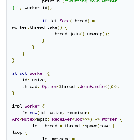
            println
!(
"Shutting down worker 
{}"
,
 worker
.
id
);
if
 let 
Some
(
thread
)
=
worker
.
thread
.
take
()
{
                thread
.
join
().
unwrap
();
}
}
}
}
struct
Worker
{
    id
:
 usize
,
    thread
:
Option
<
thread
::
JoinHandle
<()>>,
}
impl 
Worker
{
    fn 
new
(
id
:
 usize
,
 receiver
:
Arc
<
Mutex
<
mpsc
::
Receiver
<
Job
>>>)
->
Worker
{
        let thread 
=
 thread
::
spawn
(
move 
||
loop 
{
            let message 
=