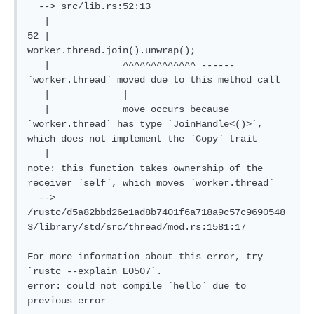
  --> src/lib.rs:52:13

   |

52 |             
worker.thread.join().unwrap();

   |             ^^^^^^^^^^^^^ ------ 
`worker.thread` moved due to this method call

   |             |

   |             move occurs because 
`worker.thread` has type `JoinHandle<()>`, 
which does not implement the `Copy` trait

   |

note: this function takes ownership of the 
receiver `self`, which moves `worker.thread`

  --> 
/rustc/d5a82bbd26e1ad8b7401f6a718a9c57c9690548
3/library/std/src/thread/mod.rs:1581:17

For more information about this error, try 
`rustc --explain E0507`.

error: could not compile `hello` due to 