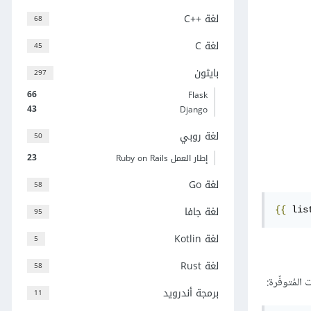
لغة C++‎
68
لغة C
45
بايثون
297
66
Flask
43
Django
لغة روبي
50
23
إطار العمل Ruby on Rails
لغة Go
58
لغة جافا
{{
 lis
95
لغة Kotlin
5
لغة Rust
58
المُتوفّرة:
برمجة أندرويد
11