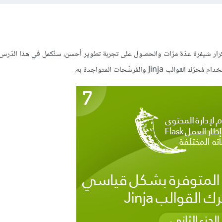
ي تكرار شيفرة عدّة مرّات والحصول على تجربة تطوير أحسن، سنُكمل في هذا الدّرس م
 والمُرشّحات المتواجدة به.