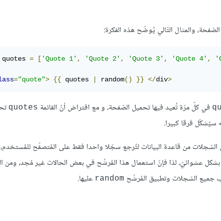
فحة، والمثال التّالي يُوضّح هذه الفكرة:
 quotes 
=
[
'Quote 1'
,
'Quote 2'
,
'Quote 3'
,
'Quote 4'
,
'
lass
=
"quote"
>
{{
 quotes 
|
 random
()
}}
</
div
>
في كلّ مرّة تُعيد فيها تحميل الصّفحة، و مع افتراض أنّ القائمة
تحت
quotes
q
 سيُشكّل فرقا كبيرا.
لسّجلات من قاعدة البيانات لتُرجع سجّلا واحدا فقط على المُتصفّح للمُستخدم،
يع جلب سجل واحد فقط بشكل عشوائيّ، لذا فإنّ استعمال هذا المُرشّح في بعض الحالات غير مُجد، ومن ا
جميع السّجلات وتطبيق المُرشّح
عليها.
random