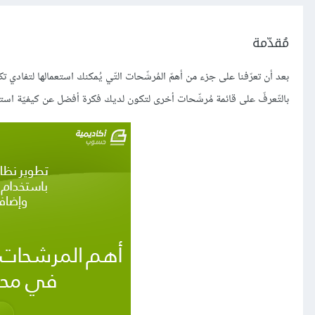
مُقدّمة
بعد أن تعرّفنا على جزء من أهمّ المُرشّحات التّي يُمكنك استعمالها لتفاد
بالتّعرفّ على قائمة مُرشّحات أخرى لتكون لديك فكرة أفضل عن كيفيّة استخدام مُحرّك القوالب Jinja