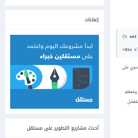
إعلانات
{%
 set
<
div 
c
وي على
 ومُعظم
لمُفضّل
أحدث مشاريع التطوير على مستقل