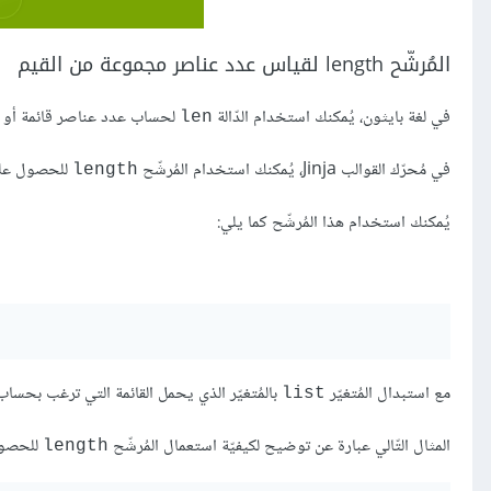
المُرشّح length لقياس عدد عناصر مجموعة من القيم
في لغة بايثون، يُمكنك استخدام الدّالة
لحساب عدد عناصر قائمة أو م
len
في مُحرّك القوالب Jinja، يُمكنك استخدام المُرشّح
للحصول على 
length
يُمكنك استخدام هذا المُرشّح كما يلي:
مع استبدال المُتغيّر
بالمُتغيّر الذي يحمل القائمة التي ترغب بحسا
list
المثال التّالي عبارة عن توضيح لكيفيّة استعمال المُرشّح
للحصول
length