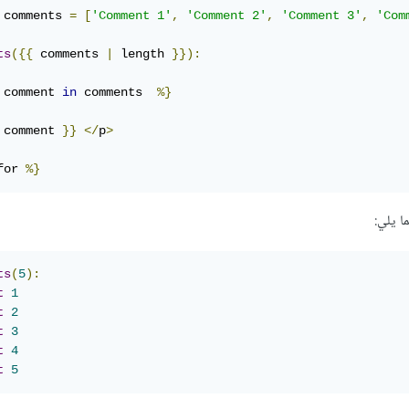
 comments 
=
[
'Comment 1'
,
'Comment 2'
,
'Comment 3'
,
'Com
ts
({{
 comments 
|
 length 
}}):
 comment 
in
 comments  
%}
 comment 
}}
</
p
>
for 
%}
ا يلي:
ts
(
5
):
t
1
t
2
t
3
t
4
t
5