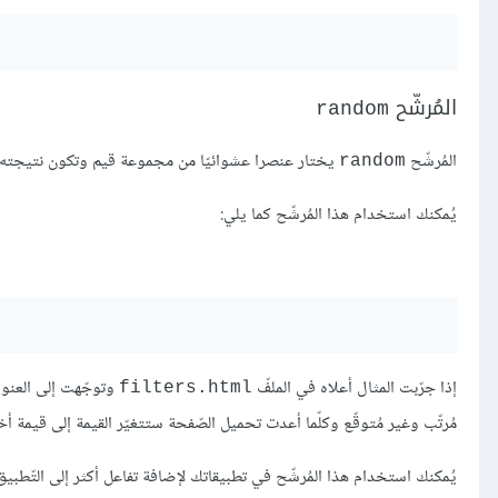
المُرشّح
random
المُرشّح
يختار عنصرا عشوائيّا من مجموعة قيم وتكون نتيجته مُ
random
يُمكنك استخدام هذا المُرشّح كما يلي:
إذا جرّبت المثال أعلاه في الملفّ
وتوجّهت إلى العنو
filters.html
مُرتّب وغير مُتوقّع وكلّما أعدت تحميل الصّفحة ستتغيّر القيمة إلى قيمة 
يُمكنك استخدام هذا المُرشّح في تطبيقاتك لإضافة تفاعل أكثر إلى التّطبيق