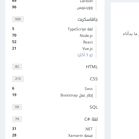
69
Laravel
96
ووردبريس
جافاسكربت
505
5
لغة TypeScript
ا بدأناه
70
Node.js
52
React
21
Vue.js
(و 3 أكثر)
HTML
82
CSS
215
6
Sass
19
إطار عمل Bootstrap
SQL
59
لغة C#‎
79
31
‎.NET
28
منصة Xamarin