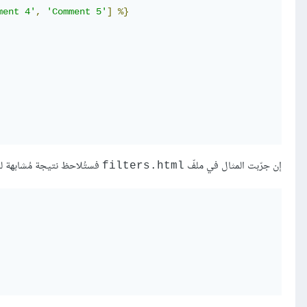
ment 4'
,
'Comment 5'
]
%}
إن جرّبت المثال في ملفّ
فستُلاحظ نتيجة مُشابهة لم
filters.html