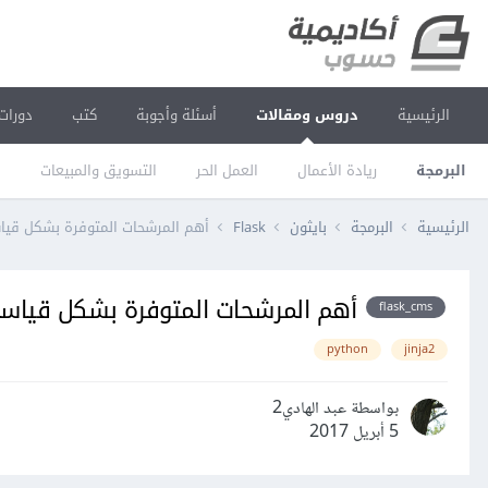
الرئيسية
دروس ومقالات
أسئلة وأجوبة
كتب
دورات
البرمجة
ريادة الأعمال
العمل الحر
التسويق والمبيعات
ا
الرئيسية
البرمجة
بايثون
Flask
أهم المرشحات المتوفرة بشكل قياسي في محرك ا
أهم المرشحات المتوفرة بشكل قياسي في محرك الق
flask_cms
python
jinja2
بواسطة عبد الهادي2
5 أبريل 2017