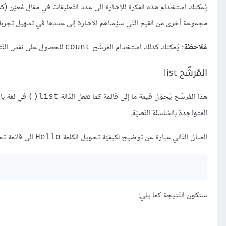
يُمكنك استخدام هذه الفكرة للإشارة إلى عدد التّعليقات في مقال مُعيّن (كما
مجموعة أخرى من القيم التّي سيُساهم الإشارة إلى عددها في تسهيل تجربة
مُلاحظة:
يُمكنك كذلك استخدام المُرشّح
للحصول على نفس النّت
count
المُرشّح list
هذا المُرشّح يُحوّل قيمة ما إلى قائمة كما تفعل الدّالة
في لغة باي
list()
المتواجدة بالسّلسلة النّصيّة.
المثال التّالي عبارة عن توضيح لكيفيّة تحويل الكلمة
إلى قائمة تح
Hello
ستكون النّتيجة كما يلي: