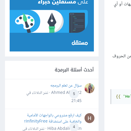
يهات أو أي
 من الحروف
أحدث أسئلة البرمجة
سؤال عن تعلم البرمجه
Ahmed Alhafiz2 · نشر
الثلاثاء في
5
{{
'He
21:45
كيف ارفع مشروعي بالواجهات الأمامية
والخلفية على استضافة InfinityFree؟
4
Hiba Abdalrheem · نشر
الثلاثاء في