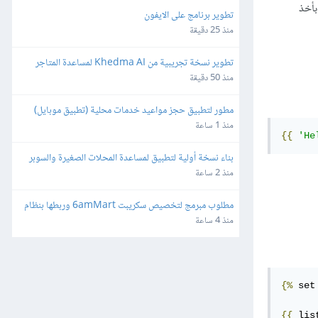
بأخذ
تطوير برنامج على الايفون
منذ 25 دقيقة
تطوير نسخة تجريبية من Khedma AI لمساعدة المتاجر
منذ 50 دقيقة
مطور لتطبيق حجز مواعيد خدمات محلية (تطبيق موبايل)
منذ 1 ساعة
{{
'He
بناء نسخة أولية لتطبيق لمساعدة المحلات الصغيرة والسوبر 
ماركت
منذ 2 ساعة
مطلوب مبرمج لتخصيص سكريبت 6amMart وربطها بنظام 
المحاسبة "دفترة" وبوابات الدفع في مصر
منذ 4 ساعة
{%
 set
{{
 lis