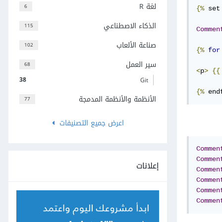
لغة R
6
{%
 set
الذكاء الاصطناعي
115
Commen
صناعة الألعاب
102
{%
for
سير العمل
68
<
p
>
{{
38
Git
{%
 end
الأنظمة والأنظمة المدمجة
77
اعرض جميع التصنيفات
Commen
Commen
إعلانات
Commen
Commen
Commen
Commen