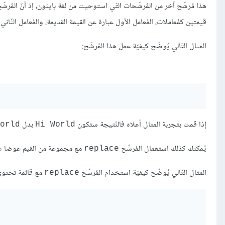
هذا مُرشّح آخر من المُرشّحات التّي استوحيت من لغة بايثون، إذ أنّ المُرشّ
قيمتين كمُعاملات، المُعامل الأول عبارة عن القيمة القديمة، والمُعامل الثّاني 
المثال التّالي يُوضّح كيفيّة عمل هذا المُرشّح:
إذا قمت بتجربة المثال أعلاه فالنّتيجة ستكون
بدل
orld
Hi World
يُمكنك كذلك استعمال المُرشّح
مع مجموعة من القيم عوضا عن
replace
المثال التّالي يُوضّح كيفيّة استخدام المُرشّح
مع قائمة تحتوي
replace