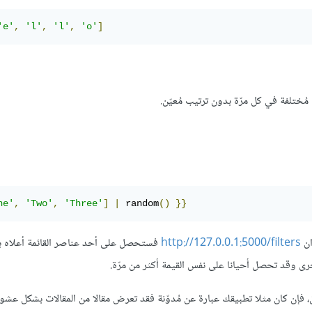
'e'
,
'l'
,
'l'
,
'o'
]
ختلفة في كل مرّة بدون ترتيب مُعيّن.
ne'
,
'Two'
,
'Three'
]
|
 random
()
}}
ان
http://127.0.0.1:5000/filters
فستحصل على أحد عناصر القائمة أعلاه 
أخرى وقد تحصل أحيانا على نفس القيمة أكثر من مرّة.
، فإن كان مثلا تطبيقك عبارة عن مُدوّنة فقد تعرض مقالا من المقالات بشكل عشوائ