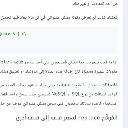
من أحد المقالات أو غير ذلك.
يُمكنك كذلك أن تعرض مقولة بشكل عشوائي في كل مرّة يُعاد فيها تحميل الصّ
Quote 5'
]
%}
إذا ما قمت بتجريب هذا المثال فستحصل على أحد عناصر القائمة
uotes
مقولات شهيرة ومُميّزة فإنّ إضافة هذه الميّزة إلى مُدوّنتك أو تطبيق مُشابه
مُلاحظة:
استعمال المُرشّح
يعني بأنّك ستقوم بجلب العديد من ا
random
قواعد البيانات من نوع SQL أو NoSQL تستط
استخدام قاعدة بياناتك للحصول على سجل بشكل عشوائيّ عوضا عن جلب 
المُرشّح
لتغيير قيمة إلى قيمة أخرى
replace