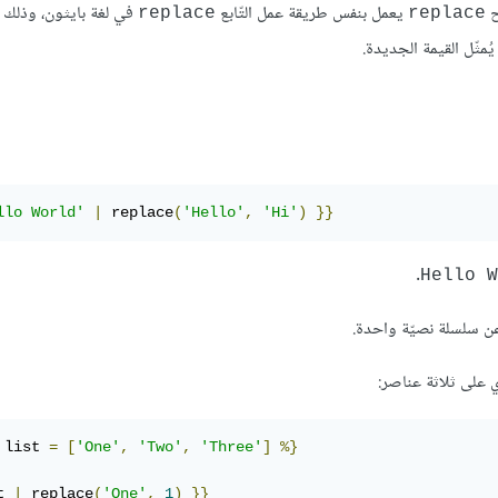
ح
يعمل بنفس طريقة عمل التّابع
في لغة بايثون، وذلك 
replace
replace
يُمثّل القيمة الجديدة.
llo World'
|
 replace
(
'Hello'
,
'Hi'
)
}}
.
Hello W
 سلسلة نصيّة واحدة.
 على ثلاثة عناصر:
 list 
=
[
'One'
,
'Two'
,
'Three'
]
%}
t 
|
 replace
(
'One'
,
1
)
}}