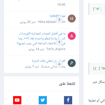
16:50
[
'H'
,
لغة solidity
3
Hiba Abdalrheem · نشر
20 يوليو
ما هي أفضل المصادر المجانية (كورسات،
كتب، أدوات) لتعلّم واحترام لغة C++، وما
4
هي أهم الأخطاء الشائعة التي يجب تجنبها؟
Tech_Aspire · نشر
14 يوليو
كم علي ان اعطي وقت للدورة
4
محمد سداتي صامد2 · نشر
7 يوليو
{{
[
'O
بشكل غير
تابعنا على
ي أو تعليقا