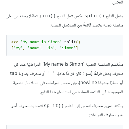
العكس.
يفعل التابع
عكس فعل التابع
تمامًا: يستدعى على
join()‎
split()‎
سلسلة نصية وتعيد قائمةً من السلاسل النصية:
>>>
'My name is Simon'
.
split
()
[
'My'
,
'name'
,
'is'
,
'Simon'
]
ستُقسَم السلسلة النصية 'My name is Simon' افتراضيًا عند كل
محرف يمثل فراغًا (سواءً كان فراغًا عاديًا
أو محرف جدولة tab
' '
أو سطرًا جديدًا newline)، ولن تضمن الفراغات في السلاسل النصية
الموجودة في القائمة المعادة من استدعاء هذا التابع.
يمكننا تمرير محرف الفصل إلى التابع
لتحديد محرف آخر
split()‎
غير محارف الفراغات: