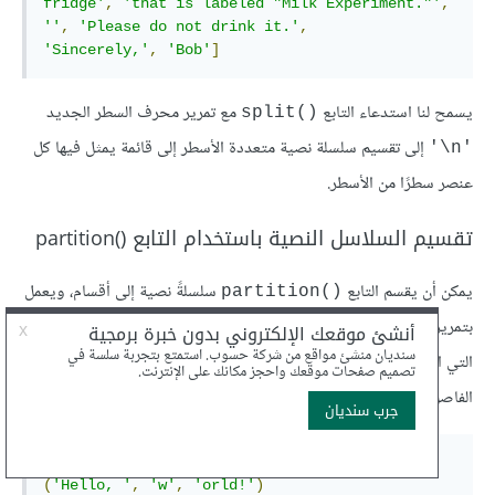
fridge'
,
'that is labeled "Milk Experiment."'
,
''
,
'Please do not drink it.'
,
'Sincerely,'
,
'Bob'
]
يسمح لنا استدعاء التابع
مع تمرير محرف السطر الجديد
split()‎
إلى تقسيم سلسلة نصية متعددة الأسطر إلى قائمة يمثل فيها كل
'‎\n'
عنصر سطرًا من الأسطر.
تقسيم السلاسل النصية باستخدام التابع partition()‎
يمكن أن يقسم التابع
سلسلةً نصية إلى أقسام، ويعمل
partition()‎
بتمرير سلسلة نصية إليه كفاصل، التي سيبحث عنها في السلسلة النصية
التي استدعي عليها، ويعيد صفًا tuple فيه السلسلة النصية التي تسبق
الفاصل، والفاصل، والسلسلة النصية التي تلي الفاصل:
>>>
'Hello, world!'
.
partition
(
'w'
)
(
'Hello, '
,
'w'
,
'orld!'
)