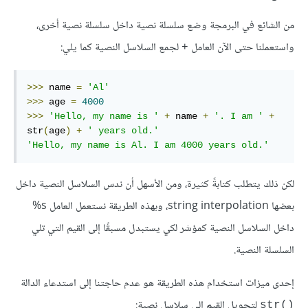
من الشائع في البرمجة وضع سلسلة نصية داخل سلسلة نصية أخرى،
واستعملنا حتى الآن العامل
لجمع السلاسل النصية كما يلي:
+
>>>
 name 
=
'Al'
>>>
 age 
=
4000
>>>
'Hello, my name is '
+
 name 
+
'. I am '
+
str
(
age
)
+
' years old.'
'Hello, my name is Al. I am 4000 years old.'
لكن ذلك يتطلب كتابةً كثيرة، ومن الأسهل أن ندس السلاسل النصية داخل
بعضها string interpolation، وبهذه الطريقة نستعمل العامل ‎%s
داخل السلاسل النصية كمؤشر لكي يستبدل مسبقًا إلى القيم التي تلي
السلسلة النصية.
إحدى ميزات استخدام هذه الطريقة هو عدم حاجتنا إلى استدعاء الدالة
لتحويل القيم إلى سلاسل نصية:
str()‎