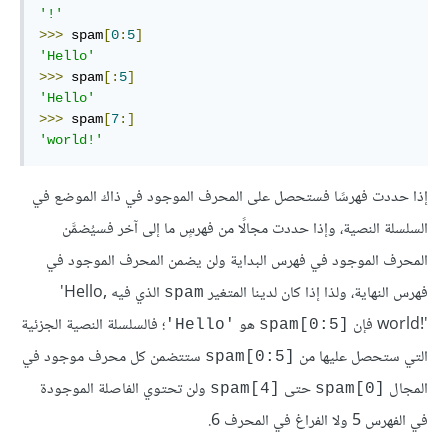
'!'
>>>
 spam
[
0
:
5
]
'Hello'
>>>
 spam
[:
5
]
'Hello'
>>>
 spam
[
7
:]
'world!'
إذا حددت فهرسًا فستحصل على المحرف الموجود في ذاك الموضع في
السلسلة النصية، وإذا حددت مجالًا من فهرسٍ ما إلى آخر فسيُضمَّن
المحرف الموجود في فهرس البداية ولن يضمن المحرف الموجود في
فهرس النهاية، ولذا إذا كان لدينا المتغير
الذي فيه ‎'Hello,
spam
world!'
فإن
هو
؛ فالسلسلة النصية الجزئية
'Hello'
spam[0:5]‎
التي ستحصل عليها من
ستتضمن كل محرف موجود في
spam[0:5]‎
المجال
حتى
ولن تحتوي الفاصلة الموجودة
spam[4]‎
spam[0]‎
في الفهرس 5 ولا الفراغ في المحرف 6.