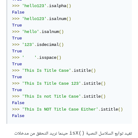
>>>
'hello123'
.
isalpha
()
False
>>>
'hello123'
.
isalnum
()
True
>>>
'hello'
.
isalnum
()
True
>>>
'123'
.
isdecimal
()
True
>>>
'    '
.
isspace
()
True
>>>
'This Is Title Case'
.
istitle
()
True
>>>
'This Is Title Case 123'
.
istitle
()
True
>>>
'This Is not Title Case'
.
istitle
()
False
>>>
'This Is NOT Title Case Either'
.
istitle
()
False
تفيد توابع السلاسل النصية
حينما نريد التحقق من مدخلات
isX()‎