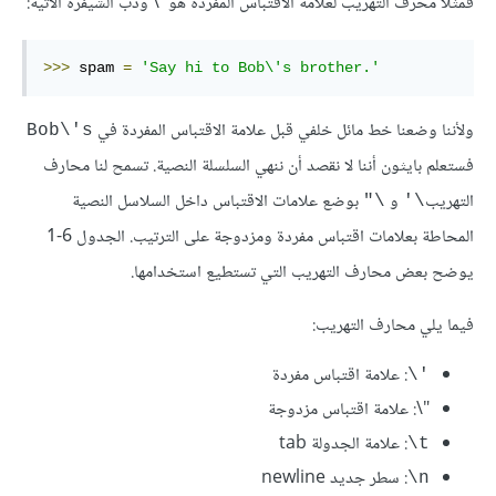
فمثلًا محرف التهريب لعلامة الاقتباس المفردة هو ‎\'
وذب الشيفرة الآتية:
>>>
 spam 
=
'Say hi to Bob\'s brother.'
ولأننا وضعنا خط مائل خلفي قبل علامة الاقتباس المفردة في
Bob\'s
فستعلم بايثون أننا لا نقصد أن ننهي السلسلة النصية. تسمح لنا محارف
التهريب
و
بوضع علامات الاقتباس داخل السلاسل النصية
\"
\'
المحاطة بعلامات اقتباس مفردة ومزدوجة على الترتيب. الجدول 6-1
يوضح بعض محارف التهريب التي تستطيع استخدامها.
فيما يلي محارف التهريب:
: علامة اقتباس مفردة
‎\'‎
‎\"
: علامة اقتباس مزدوجة
: علامة الجدولة tab
‎\t
: سطر جديد newline
‎\n