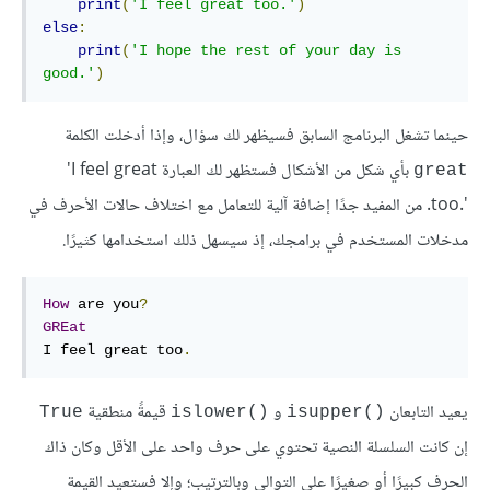
print
(
'I feel great too.'
)
else
:
print
(
'I hope the rest of your day is 
good.'
)
حينما تشغل البرنامج السابق فسيظهر لك سؤال، وإذا أدخلت الكلمة
بأي شكل من الأشكال فستظهر لك العبارة ‎'I feel great
great
too.'
. من المفيد جدًا إضافة آلية للتعامل مع اختلاف حالات الأحرف في
مدخلات المستخدم في برامجك، إذ سيسهل ذلك استخدامها كثيرًا.
How
 are you
?
GREat
I feel great too
.
يعيد التابعان
و
قيمةً منطقية
True
islower()‎
isupper()‎
إن كانت السلسلة النصية تحتوي على حرف واحد على الأقل وكان ذاك
الحرف كبيرًا أو صغيرًا على التوالي وبالترتيب؛ وإلا فستعيد القيمة