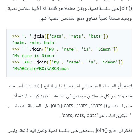
join()
على سلسلة نصية، ويقبل معاملًا هو قائمة list فيها سلاسل نصية،
ويعيد سلسلةً نصيةً تساوي دمج السلاسل النصية كلها:
>>>
', '
.
join
([
'cats'
,
'rats'
,
'bats'
])
'cats, rats, bats'
>>>
' '
.
join
([
'My'
,
'name'
,
'is'
,
'Simon'
])
'My name is Simon'
>>>
'ABC'
.
join
([
'My'
,
'name'
,
'is'
,
'Simon'
])
'MyABCnameABCisABCSimon'
لاحظ أن السلسلة النصية التي استدعينا عليها التابع
أصبحت
join()‎
موجودة بين كل سلسلتين نصيتين في القائمة الممررة كوسيط. فمثلًا
حين استدعاء join(['cats', 'rats', 'bats'])
على السلسلة النصية
‎', 
فيكون الناتج هو ‎'cats, rats, bats'
.
'‎
تذكر أن التابع join()
يستدعى على سلسلة نصية ونمرر إليه قائمة، وليس