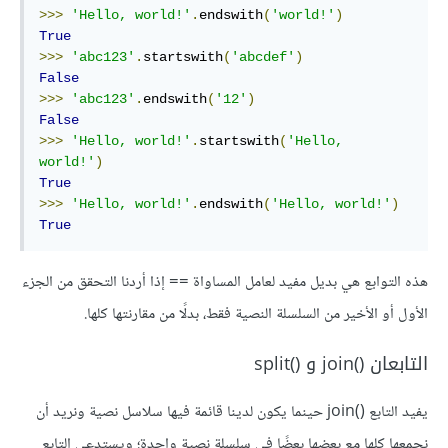
>>>
'Hello, world!'
.
endswith
(
'world!'
)
True
>>>
'abc123'
.
startswith
(
'abcdef'
)
False
>>>
'abc123'
.
endswith
(
'12'
)
False
>>>
'Hello, world!'
.
startswith
(
'Hello, 
world!'
)
True
>>>
'Hello, world!'
.
endswith
(
'Hello, world!'
)
True
هذه التوابع هي بديل مفيد لعامل المساواة
إذا أردنا التحقق من الجزء
==
الأول أو الأخير من السلسلة النصية فقط، بدلًا من مقارنتها كلها.
التابعان join()‎ و split()‎
يفيد التابع join()
حينما يكون لدينا قائمة فيها سلاسل نصية ونريد أن
نجمعها كلها مع بعضها بعضًا في سلسلة نصية واحدة؛ ويستدعى التابع