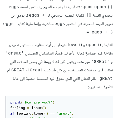
فقط، وهذا يشبه حالة وجود متغير اسمه
eggs
spam.upper()‎
يحتوي القيمة 10، فكتابة التعبير البرمجي
لا يؤدي إلى
eggs + 3
تغيير القيمة المخزنة في المتغير
مباشرة، وإنما علينا كتابة
eggs 
eggs
.
= eggs + 3
التابعان upper()
و lower()
مفيدان إن أردنا مقارنة سلسلتين نصيتين
مقارنةً غير حساسةٍ لحالة الأحرف. فمثلًا السلسلتان النصيتان
'great'
و
غير متساويتين؛ لكن قد لا يهمنا في بعض الحالات التي
'GREat'
نطلب فيها مدخلات المستخدم إن كان قد كتب
أم
أم
GREAT
Great
. انظر المثال الآتي الذي نحول فيه السلسلة النصية إلى حالة
gREAt
الأحرف الصغيرة:
print
(
'How are you?'
)
feeling 
=
 input
()
if
 feeling
.
lower
()
==
'great'
: