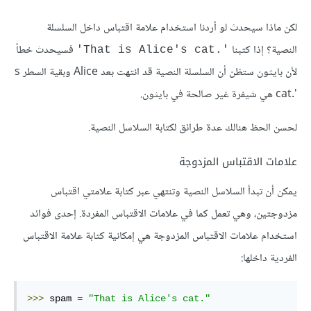
لكن ماذا سيحدث لو أردنا استخدام علامة اقتباس داخل السلسلة
النصية؟ إذا كتبنا
فسيحدث خطأ
‎'That is Alice's cat.'‎
لأن بايثون ستظن أن السلسلة النصية قد انتهت بعد Alice وبقية السطر s
cat.'
هي شيفرة غير صالحة في بايثون.
لحسن الحظ هنالك عدة طرائق لكتابة السلاسل النصية.
علامات الاقتباس المزدوجة
يمكن أن تبدأ السلاسل النصية وتنتهي عبر كتابة علامتي اقتباس
مزدوجتين، وهي تعمل كما في علامات الاقتباس المفردة. إحدى فوائد
استخدام علامات الاقتباس المزدوجة هي إمكانية كتابة علامة الاقتباس
الفردية داخلها:
>>>
 spam 
=
"That is Alice's cat."