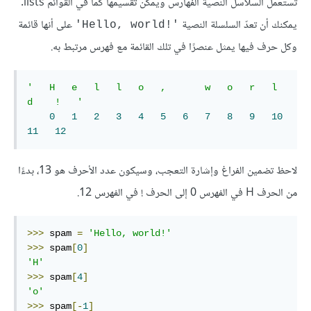
تستعمل السلاسل النصية الفهارس ويمكن تقسيمها كما في القوائم lists.
يمكنك أن تعدّ السلسلة النصية
على أنها قائمة
‎'Hello, world!'‎
وكل حرف فيها يمثل عنصرًا في تلك القائمة مع فهرس مرتبط به.
'   H   e   l   l   o   ,       w   o   r   l    
d    !   '
0
1
2
3
4
5
6
7
8
9
10
11
12
لاحظ تضمين الفراغ وإشارة التعجب، وسيكون عدد الأحرف هو 13، بدءًا
من الحرف H في الفهرس 0 إلى الحرف ! في الفهرس 12.
>>>
 spam 
=
'Hello, world!'
>>>
 spam
[
0
]
'H'
>>>
 spam
[
4
]
'o'
>>>
 spam
[-
1
]