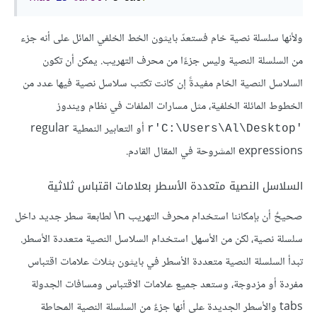
ولأنها سلسلة نصية خام فستعدّ بايثون الخط الخلفي المائل على أنه جزء
من السلسلة النصية وليس جزءًا من محرف التهريب. يمكن أن تكون
السلاسل النصية الخام مفيدةً إن كانت تكتب سلاسل نصية فيها عدد من
الخطوط المائلة الخلفية، مثل مسارات الملفات في نظام ويندوز
أو التعابير النمطية regular
r'C:\Users\Al\Desktop'‎
expressions المشروحة في المقال القادم.
السلاسل النصية متعددة الأسطر بعلامات اقتباس ثلاثية
صحيحٌ أن بإمكاننا استخدام محرف التهريب ‎\n لطابعة سطر جديد داخل
سلسلة نصية، لكن من الأسهل استخدام السلاسل النصية متعددة الأسطر.
تبدأ السلسلة النصية متعددة الأسطر في بايثون بثلاث علامات اقتباس
مفردة أو مزدوجة، وستعد جميع علامات الاقتباس ومسافات الجدولة
tabs والأسطر الجديدة على أنها جزءٌ من السلسلة النصية المحاطة