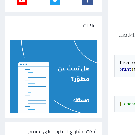
إعلانات
، لذلك
ki
fish
.
r
print
(
[
'anch
أحدث مشاريع التطوير على مستقل