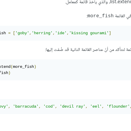
، والذي يأخذ قائمة كمعامل.
ي القائمة
:
more_fish
ish 
=
[
'goby'
,
'herring'
,
'ide'
,
'kissing gourami'
]
ة لنتأكد من أنّ عناصر القائمة الثانية قد ضُمّت إليها:
xtend
(
more_fish
)
fish
)
ovy'
,
'barracuda'
,
'cod'
,
'devil ray'
,
'eel'
,
'flounder'