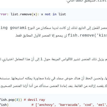
، فسيُطلق الخطأ التالي:
list
rror
:
 list
.
remove
(
x
):
 x 
not
in
 list
ر المُمرّر إلى التابع، لذلك إن كانت لدينا سمكتان من النوع
sing gourami
لن يمحو إلا العنصر الأول المطابق فقط.
fish.remove('kis
م يزيل ذلك العنصر. تشير الأقواس المربعة حول
إلى أنّ هذا المعامل اختياري، لذا
i
ها، ولحسن الحظ أنّ هناك حوض سمك في بلدة مجاورة يمكنه استيعابها. سنستخد
، بقصد إزالته من القائمة. بعد إعادة العنصر، سنتأكد من أننا أزلنا العنصر الصحيح.
fish
.
pop
(
3
))
# devil ray
fish
)
# ['anchovy', 'barracuda', 'cod', 'eel'