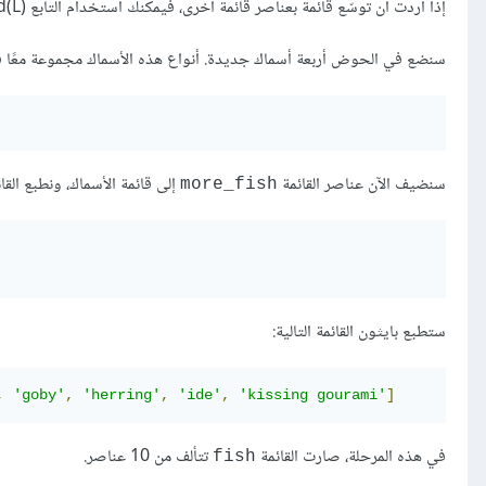
إذا أردت أن توسّع قائمة بعناصر قائمة أخرى، فيمكنك استخدام التابع list.extend(L)
سنضع في الحوض أربعة أسماك جديدة. أنواع هذه الأسماك مجموعة معًا ف
سنضيف الآن عناصر القائمة
إلى قائمة الأسماك، ونطبع القائم
more_fish
ستطبع بايثون القائمة التالية:
,
'goby'
,
'herring'
,
'ide'
,
'kissing gourami'
]
في هذه المرحلة، صارت القائمة
تتألف من 10 عناصر.
fish