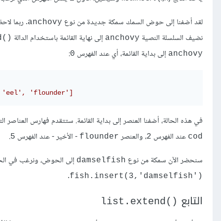
لقد أضفنا إلى حوض السمك سمكة جديدة من نوع
. ربما لاحظ
anchovy
نضيف السلسلة النصية
إلى نهاية القائمة باستخدام الدالة
()‎
anchovy
إلى بداية القائمة، أي عند الفهرس
:
0
anchovy
 'eel', 'flounder']
في هذه الحالة، أضفنا العنصر إلى بداية القائمة. ستتقدم فهارس العناصر ال
عند الفهرس
، والعنصر
- الأخير - عند الفهرس
.
5
flounder
2
cod
سنحضر الآن سمكة من نوع
إلى الحوض، ونرغب في الحفا
damselfish
.
fish.insert(3,'damselfish')‎
التابع
list.extend()‎