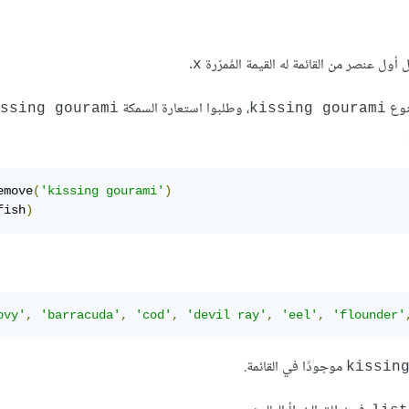
 أول عنصر من القائمة له القيمة المُمرّرة
.
x
نوع
، وطلبوا استعارة السمكة
ssing gourami
kissing gourami
emove
(
'kissing gourami'
)
fish
)
ovy'
,
'barracuda'
,
'cod'
,
'devil ray'
,
'eel'
,
'flounder'
موجودًا في القائمة.
kissin