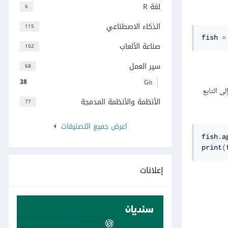
لغة R
6
الذكاء الاصطناعي
115
fish 
=
صناعة الألعاب
102
سير العمل
68
38
Git
ى التابع
الأنظمة والأنظمة المدمجة
77
اعرض جميع التصنيفات
fish
.
a
print
(
إعلانات