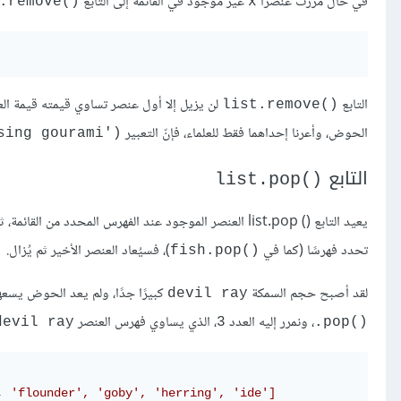
في حال مرّرت عنصرًا
غير موجود في القائمة إلى التابع
.remove()‎
x
التابع
لن يزيل إلا أول عنصر تساوي قيمته قيمة العنص
list.remove()‎
الحوض، وأعرنا إحداهما فقط للعلماء، فإنّ التعبير
sing gourami')‎
التابع
list.pop()‎
يعيد التابع list.pop ()
العنصر الموجود عند الفهرس المحدد من القائمة، ث
تحدد فهرسًا (كما في
)، فسيُعاد العنصر الأخير ثم يُزال.
fish.pop()‎
لقد أصبح حجم السمكة
كبيرًا جدًا، ولم يعد الحوض يسع
devil ray
، ونمرر إليه العدد
، الذي يساوي فهرس العنصر
devil ray
3
‎.‎pop()‎
, 'flounder', 'goby', 'herring', 'ide']