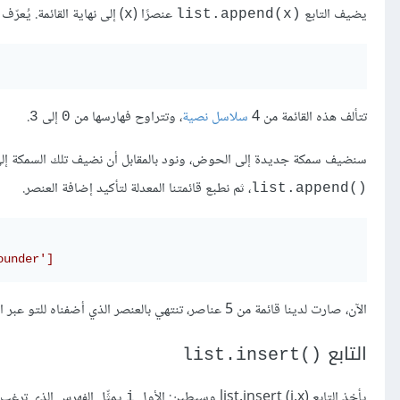
يضيف التابع
عنصرًا (
) إلى نهاية القائمة. يُعر
x
list.append(x)‎
تتألف هذه القائمة من 4
سلاسل نصية
، وتتراوح فهارسها من
إلى
.
3
0
سنضيف سمكة جديدة إلى الحوض، ونود بالمقابل أن نضيف تلك السمكة إلى ق
، ثم نطبع قائمتنا المعدلة لتأكيد إضافة العنصر.
list.append()‎
ounder']
الآن، صارت لدينا قائمة من 5 عناصر، تنتهي بالعنصر الذي أضفناه للتو عبر التابع
التابع
list.insert()‎
يأخذ التابع list.insert (i,x)
وسيطين: الأول
يمثِّل الفهرس الذي ترغب
i