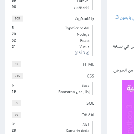
69
Laravel
96
ووردبريس
 بايثون 3
.
جافاسكربت
505
5
لغة TypeScript
70
Node.js
52
React
ليس في نسخة
21
Vue.js
(و 3 أكثر)
HTML
82
ا من الحوض.
CSS
215
6
Sass
19
إطار عمل Bootstrap
SQL
59
لغة C#‎
79
31
‎.NET
28
منصة Xamarin