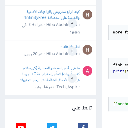
كيف ارفع مشروعي بالواجهات الأمامية
والخلفية على استضافة InfinityFree؟
4
Hiba Abdalrheem · نشر
الثلاثاء في
16:50
more_f
لغة solidity
3
Hiba Abdalrheem · نشر
20 يوليو
fish
.
e
ما هي أفضل المصادر المجانية (كورسات،
print
(
كتب، أدوات) لتعلّم واحترام لغة C++، وما
4
هي أهم الأخطاء الشائعة التي يجب تجنبها؟
Tech_Aspire · نشر
14 يوليو
[
'anch
تابعنا على