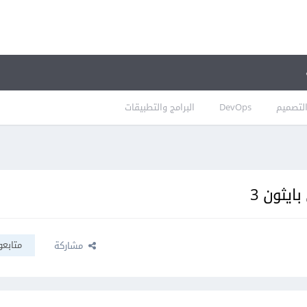
لتصميم
DevOps
البرامج والتطبيقات
ايثون 3
متابعو
مشاركة