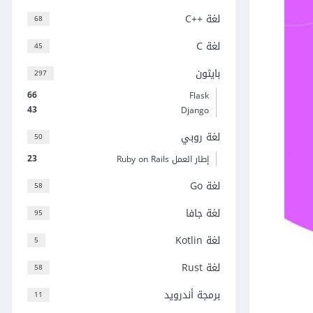
لغة C++‎
68
لغة C
45
بايثون
297
66
Flask
43
Django
لغة روبي
50
23
إطار العمل Ruby on Rails
لغة Go
58
لغة جافا
95
لغة Kotlin
5
لغة Rust
58
برمجة أندرويد
11