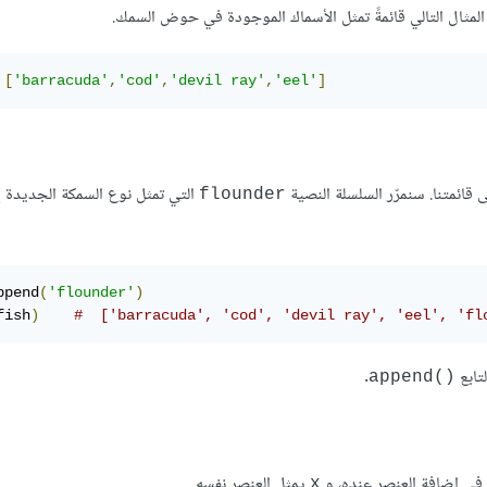
ّف المثال التالي قائمةً تمثل الأسماك الموجودة في حوض السمك.
[
'barracuda'
,
'cod'
,
'devil ray'
,
'eel'
]
ائمتنا. سنمرّر السلسلة النصية
التي تمثل نوع السمكة الجديدة إل
flounder
ppend
(
'flounder'
)
fish
)
#  ['barracuda', 'cod', 'devil ray', 'eel', 'fl
.
append()‎
 في إضافة العنصر عنده، و
يمثل العنصر نفسه.
x