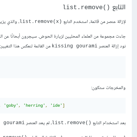
التابع
list.remove()‎
لإزالة عنصر من قائمة، استخدم التابع
، والذي يزيل
list.remove(x)‎
جاءت مجموعة من العلماء المحليين لزيارة الحوض. سيجرون أبحاثًا عن ال
نود إزالة العنصر
من القائمة لنعكس هذا التغيير:
kissing gourami
والمخرجات ستكون:
,
'goby'
,
'herring'
,
'ide'
]
بعد استخدام التابع
، لم يعد العنصر
g gourami
list.remove()‎