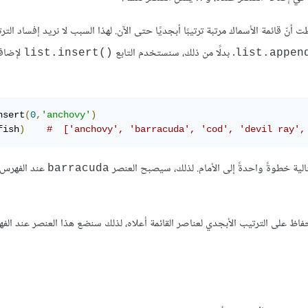
ت أنّ قائمة الأسماك مرتبة ترتيبًا أبجديًا حتى الآن. لهذا السبب لا نريد إفساد الترت
. بدلًا من ذلك، سنستخدم التابع
لإضاف
list.insert()‎
list.append
nsert
(
0
,
'anchovy'
)
fish
)
#  ['anchovy', 'barracuda', 'cod', 'devil ray',
تالية خطوةً واحدةً إلى الأمام. لذلك، سيصبح العنصر
عند الفهرس
barracuda
ظ على الترتيب الأبجدي لعناصر القائمة أعلاه، لذلك سنضع هذا العنصر عند ال