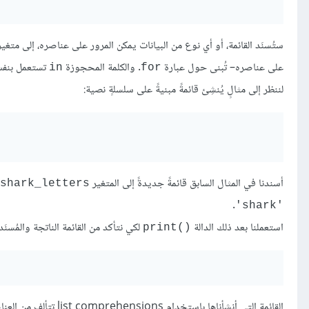
ستُسنَد القائمة، أو أي نوع من البيانات يمكن المرور على عناصره، إلى متغ
على عناصره– تُبنى حول عبارة
. والكلمة المحجوزة
تستعمل بنفس
in
for
لننظر إلى مثالٍ يُنشِئ قائمةً مبنيةً على سلسلةٍ نصية:
أسندنا في المثال السابق قائمةً جديدةً إلى المتغير
shark_letters
.
'shark'
استعملنا بعد ذلك الدالة
لكي نتأكد من القائمة الناتجة والمُسنَد
print()‎
القائمة التي أنشأناها باستخدام list comprehensions تتألف من العناصر التي تكوِّن السلسلة النصية