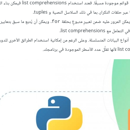
توفر List Comprehensions طريقةً مختصرةً لإنشاء القوائم بناءً على قوائم موجودة مسبقًا. فعند استخدام s
حلقات التكرار، بما في ذلك السلاسل النصية و tuples.
. ويمكن أن يُتبَع ما سبق بتعابير
for
ع list comprehensions.
 القوائم وغيرها من أنواع البيانات المتسلسلة. وعلى الرغم من إمكانية استخدام الطرائق الأخرى للد