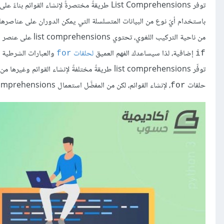
باستخدام أيّ نوع من البيانات المتسلسلة التي يمكن الدوران على عناصرها عبر 
من ناحية التركيب اللغوي، تحتوي list comprehensions على عنصر يمكن المرور عليه ضمن تعبيرٍ متبوعٍ بحلقة
إضافية، لذا سيساعدك الفهم العميق
لحلقات
والعبارات الشرطية في التعامل م
for
if
توفِّر list comprehensions طريقةً مختلفةً لإنشاء
حلقات
، لإنشاء القوائم، لكن من المفضَّل استعمال list comprehensions لأنها تقلِّل عدد الأسطر الموجودة في برنامجك.
for