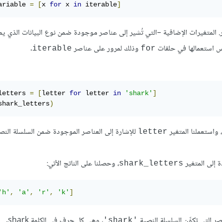
ariable 
=
[
x 
for
 x 
in
 iterable
]
ير. المتغيرات الإضافية –التي تُشير إلى عناصر موجودة ضمن نوع البيانات الذي يم
 استعمالها في حلقات
وذلك لمرور على عناصر
.
iterable
for
letters 
=
[
letter 
for
 letter 
in
'shark'
]
shark_letters
)
، واستعملنا المتغير
للإشارة إلى العناصر الموجودة ضمن السلسلة النص
letter
ة إلى المتغير
، وحصلنا على الناتج الآتي:
shark_letters
'h'
,
'a'
,
'r'
,
'k'
]
، وهي كل حرف في الكلمة shark.
'shark'