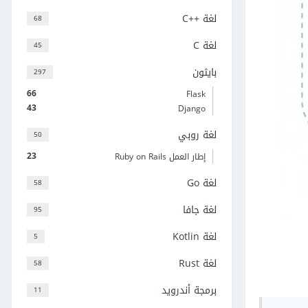
لغة C++‎
68
لغة C
45
بايثون
297
66
Flask
43
Django
لغة روبي
50
23
إطار العمل Ruby on Rails
لغة Go
58
لغة جافا
95
لغة Kotlin
5
لغة Rust
58
برمجة أندرويد
11