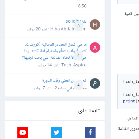
16:50
 لتصبح List comprehensions لتقليل كمية
لغة solidity
3
Hiba Abdalrheem · نشر
20 يوليو
ما هي أفضل المصادر المجانية (كورسات،
كتب، أدوات) لتعلّم واحترام لغة C++، وما
4
هي أهم الأخطاء الشائعة التي يجب تجنبها؟
Tech_Aspire · نشر
14 يوليو
كم علي ان اعطي وقت للدورة
fish_t
4
محمد سداتي صامد2 · نشر
7 يوليو
fish_l
print
(
تابعنا على
كما في
توي القائمة