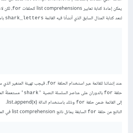
يمكن إعادة كتابة تعابير list comprehensions كحلقات
، لكن لا
for
لنعد كتابة المثال السابق الذي أنشأنا فيه القائمة
باس
shark_letters
عند إنشائنا للقائمة عبر استخدام الحلقة
، فيجب تهيئة المتغير الذي سن
for
حلقة
بالدوران على عناصر السلسلة النصية
مستعملةً الم
'shark'
for
إلى القائمة ضمن حلقة
وذلك باستخدام الدالة list.append(x).
for
الناتج من حلقة
السابقة يماثل ناتج list comprehension في المثال أعلاه:
for