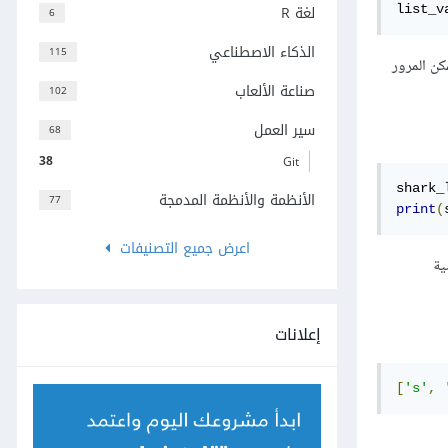
لغة R
list_v
6
الذكاء الاصطناعي
115
كن المرور
صناعة الألعاب
102
سير العمل
68
38
Git
shark_
الأنظمة والأنظمة المدمجة
77
print
(
اعرض جميع التصنيفات
ية
إعلانات
[
's'
,