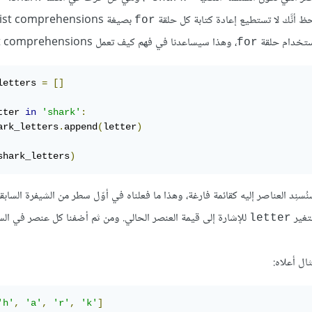
حظ أنَّك لا تستطيع إعادة كتابة كل حلقة
بصيغة list comprehensions.
for
تخدام حلقة
، وهذا سيساعدنا في فهم كيف تعمل list comprehensions عملها:
for
letters 
=
[]
tter 
in
'shark'
:
ark_letters
.
append
(
letter
)
shark_letters
)
ُسنِد العناصر إليه كقائمة فارغة، وهذا ما فعلناه في أوّل سطر من الشيفرة السابق
تغير
للإشارة إلى قيمة العنصر الحالي. ومن ثم أضفنا كل عنصر في الس
letter
'h'
,
'a'
,
'r'
,
'k'
]