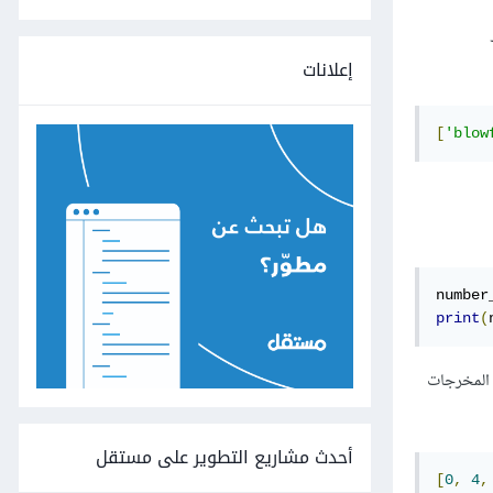
إعلانات
[
'blow
number
print
(
9 لكن إذا كان الرقم قابلًا للقسمة على 2. وستبدو المخرجات
أحدث مشاريع التطوير على مستقل
[
0
,
4
,