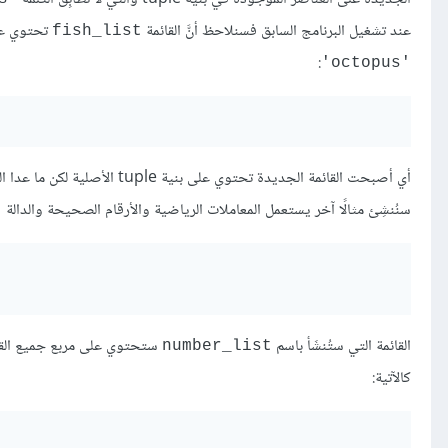
عند تشغيل البرنامج السابق فسنلاحظ أنَّ القائمة
تحتوي عل
fish_list
:
'octopus'
أي أصبحت القائمة الجديدة تحتوي على بنية tuple الأصلية لكن ما عدا السلسلة النصية التي استثنيناها عبر التعبير الشرطي.
سنُنشِئ مثالًا آخر يستعمل المعاملات الرياضية والأرقام الصحيحة والدالة
‎
القائمة التي ستُنشَأ باسم
number_list
كالآتية: