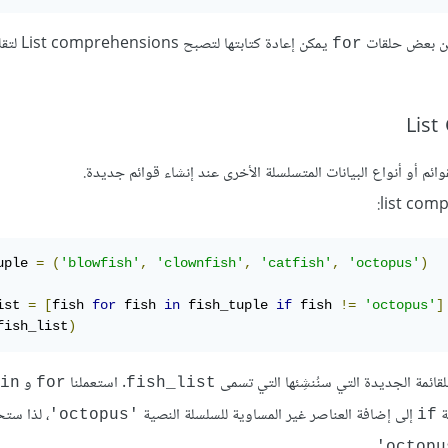
كن بعض حلقات
يمكن إعادة كتابتها
for
uple 
=
(
'blowfish'
,
'clownfish'
,
'catfish'
,
'octopus'
)
ist 
=
[
fish 
for
 fish 
in
 fish_tuple 
if
 fish 
!=
'octopus'
]
fish_list
)
. استعملنا
و
in
for
fish_list
ة
إلى إضافة العناصر غير المساوية للسلسلة النصية
، لذا ستح
'octopus'
if
.