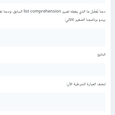
دعنا نُفصِّل ما الذي يفعله تعبير list comprehension السابق، ودعنا نفكِّر بالذي سيظهر إذا استعملنا التعبير
يبدو برنامجنا الصغير كالآتي:
الناتج:
لنضف العبارة الشرطية الآن: