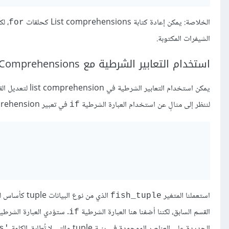
الخلاصة: يمكن إعادة كتابة List comprehensions كحلقات
، ل
for
الشيفرات المكتوبة.
استخدام التعابير الشرطية مع List Comprehensions
يمكن استخدام التعابير الشرطية في list comprehension لتعديل القوائم أو أنواع البيانات المتسلسلة الأخرى عند إنشاء قوائم جديدة.
لننظر إلى مثالٍ عن استخدام العبارة الشرطية
في تعبير list comprehension:
if
استعملنا المتغير
الذي من نوع البيانات tuple كأساس للقائمة الجديدة التي سنُنشِئها التي تسمى
fish_tuple
القسم السابق، لكننا أضفنا هنا العبارة الشرطية
. ستؤدي العبارة الشرطي
if
الجديدة على العناصر الموجودة في بنية tuple والتي لا تُطابِق الكلمة
'octopus'