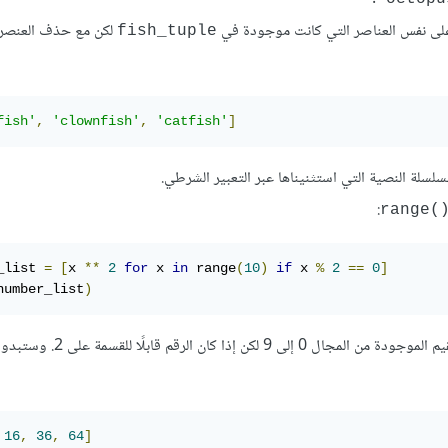
ى نفس العناصر التي كانت موجودة في
لكن مع حذف العنصر
fish_tuple
fish'
,
'clownfish'
,
'catfish'
]
:
range()
_list 
=
[
x 
**
2
for
 x 
in
 range
(
10
)
if
 x 
%
2
==
0
]
number_list
)
ستحتوي على مربع جميع القيم الموجودة من المجال 0 إلى 
16
,
36
,
64
]