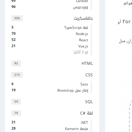
69
Laravel
list comprehension فيمكن بناء القوائم
96
ووردبريس
جافاسكربت
505
أو
for
5
لغة TypeScript
70
Node.js
52
React
وران، مثل
21
Vue.js
(و 3 أكثر)
HTML
82
CSS
215
6
Sass
19
إطار عمل Bootstrap
SQL
59
لغة C#‎
79
31
‎.NET
28
منصة Xamarin