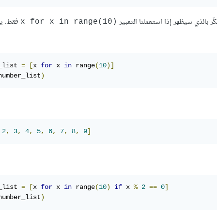
فقط. ي
x for x in range(10)
_list 
=
[
x 
for
 x 
in
 range
(
10
)]
number_list
)
2
,
3
,
4
,
5
,
6
,
7
,
8
,
9
]
_list 
=
[
x 
for
 x 
in
 range
(
10
)
if
 x 
%
2
==
0
]
number_list
)