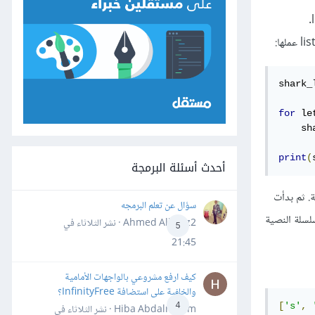
shark_
for
 le
    sh
print
(
أحدث أسئلة البرمجة
ة. ثم بدأت
سؤال عن تعلم البرمجه
لسلة النصية
Ahmed Alhafiz2 · نشر
الثلاثاء في
5
21:45
كيف ارفع مشروعي بالواجهات الأمامية
والخلفية على استضافة InfinityFree؟
4
[
's'
,
Hiba Abdalrheem · نشر
الثلاثاء في