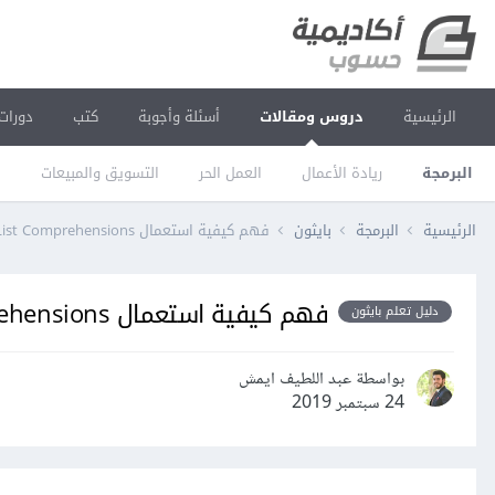
الرئيسية
دروس ومقالات
أسئلة وأجوبة
كتب
دورات
البرمجة
ريادة الأعمال
العمل الحر
التسويق والمبيعات
ا
الرئيسية
البرمجة
بايثون
فهم كيفية استعمال List Comprehensions في بايثون 3
فهم كيفية استعمال List Comprehensions في بايثون 3
دليل تعلم بايثون
بواسطة عبد اللطيف ايمش
24 سبتمبر 2019