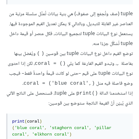
tuple (صف وتُجمَع إلى صفوف) هي بنية بيانات تُمثِّل سلسلة مرتبة من
العناصر غير القابلة للتبديل، وبالتالي لا يمكن تعديل القيم الموجودة فيها.
يستعمل نوع البيانات tuple لتجميع البيانات، فكل عنصر أو قيمة داخل
tuple تُشكِّل جزءًا منه.
توضع القيم داخل نوع البيانات tuple بين قوسين
ويُفصَل بينها
)
(
بفاصلة
، وتبدو القيم الفارغة كما يلي
، لكن إذا احتوى
coral = ()‎
,
نوع البيانات tuple على قيم –حتى لو كانت قيمةً واحدةً فقط– فيجب
وضع فاصلة فيه مثل
.
coral = ('blue coral',)
إذا استخدمنا الدالة
على tuple، فسنحصل على الناتج الآتي
print()‎
الذي يُبيّن أنَّ القيمة الناتجة ستوضع بين قوسين:
print
(
coral
)
(
'blue coral'
,
'staghorn coral'
,
'pillar 
coral'
,
'elkhorn coral'
)