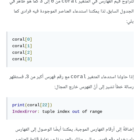
تتراوح قيم الفهارس في المتغير
من
إلى
كما هو ظاهر في
3
0
coral
الجدول السابق، لذا يمكننا استدعاء العناصر الموجودة فيه فرادى كما
يلي:
coral
[
0
]
coral
[
1
]
coral
[
2
]
coral
[
3
]
إذا حاولنا استدعاء المتغير
مع رقم فهرس أكبر من
، فستظهر
3
coral
رسالة خطأ تشير إلى أنَّ الفهرس خارج المجال:
print
(
coral
[
22
])
IndexError
:
tuple
index
out
of
 range
إضافةً إلى أرقام الفهارس الموجبة، يمكننا أيضًا الوصول إلى الفهارس
باستخدام رقم فهرس سالب، وذلك بالعد بدءًا من نهاية قائمة العناصر