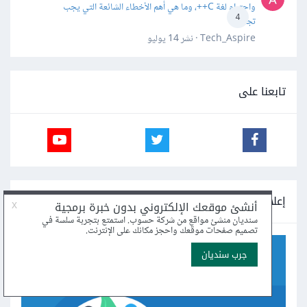
واحترام لغة C++، وما هي أهم الأخطاء الشائعة التي يجب
4
تجنبها؟
Tech_Aspire · نشر
14 يوليو
تابعنا على
إعلانات