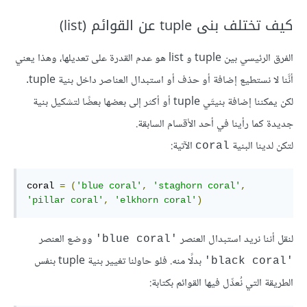
كيف تختلف بنى tuple عن القوائم (list)
الفرق الرئيسي بين tuple و list هو عدم القدرة على تعديلها، وهذا يعني
أنَّنا لا نستطيع إضافة أو حذف أو استبدال العناصر داخل بنية tuple.
لكن يمكننا إضافة بنيتَي tuple أو أكثر إلى بعضها بعضًا لتشكيل بنية
جديدة كما رأينا في أحد الأقسام السابقة.
لتكن لدينا البنية
الآتية:
coral
coral 
=
(
'blue coral'
,
'staghorn coral'
,
'pillar coral'
,
'elkhorn coral'
)
لنقل أننا نريد استبدال العنصر
ووضع العنصر
'blue coral'
بدلًا منه. فلو حاولنا تغيير بنية tuple بنفس
'black coral'
الطريقة التي نُعدِّل فيها القوائم بكتابة: