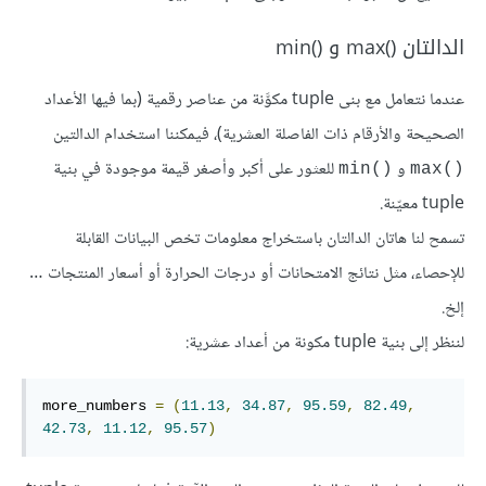
الدالتان max()‎ و min()‎
عندما نتعامل مع بنى tuple مكوَّنة من عناصر رقمية (بما فيها الأعداد
الصحيحة والأرقام ذات الفاصلة العشرية)، فيمكننا استخدام الدالتين
و
للعثور على أكبر وأصغر قيمة موجودة في بنية
min()‎
max()‎
tuple معيّنة.
تسمح لنا هاتان الدالتان باستخراج معلومات تخص البيانات القابلة
للإحصاء، مثل نتائج الامتحانات أو درجات الحرارة أو أسعار المنتجات …
إلخ.
لننظر إلى بنية tuple مكونة من أعداد عشرية:
more_numbers 
=
(
11.13
,
34.87
,
95.59
,
82.49
,
42.73
,
11.12
,
95.57
)