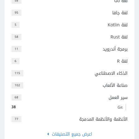
لغة Go
58
لغة جافا
95
لغة Kotlin
5
لغة Rust
58
برمجة أندرويد
11
لغة R
6
الذكاء الاصطناعي
115
صناعة الألعاب
102
سير العمل
68
38
Git
الأنظمة والأنظمة المدمجة
77
اعرض جميع التصنيفات