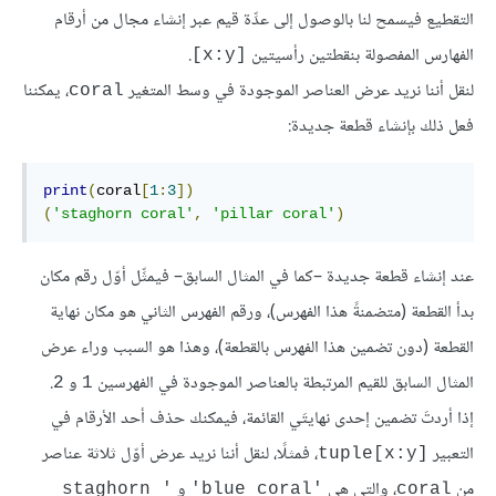
التقطيع فيسمح لنا بالوصول إلى عدِّة قيم عبر إنشاء مجال من أرقام
الفهارس المفصولة بنقطتين رأسيتين
.
[x:y]
لنقل أننا نريد عرض العناصر الموجودة في وسط المتغير
، يمكننا
coral
فعل ذلك بإنشاء قطعة جديدة:
print
(
coral
[
1
:
3
])
(
'staghorn coral'
,
'pillar coral'
)
عند إنشاء قطعة جديدة –كما في المثال السابق– فيمثِّل أوّل رقم مكان
بدأ القطعة (متضمنةً هذا الفهرس)، ورقم الفهرس الثاني هو مكان نهاية
القطعة (دون تضمين هذا الفهرس بالقطعة)، وهذا هو السبب وراء عرض
المثال السابق للقيم المرتبطة بالعناصر الموجودة في الفهرسين
و
.
2
1
إذا أردتَ تضمين إحدى نهايتَي القائمة، فيمكنك حذف أحد الأرقام في
التعبير
، فمثلًا، لنقل أننا نريد عرض أوّل ثلاثة عناصر
tuple[x:y]
من
، والتي هي
و
'staghorn 
'blue coral'
coral