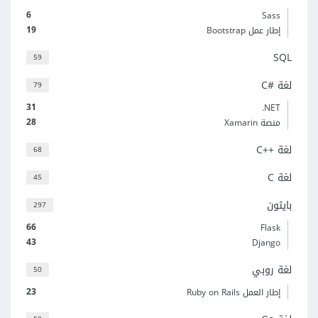
6
Sass
19
إطار عمل Bootstrap
SQL
59
لغة C#‎
79
31
‎.NET
28
منصة Xamarin
لغة C++‎
68
لغة C
45
بايثون
297
66
Flask
43
Django
لغة روبي
50
23
إطار العمل Ruby on Rails