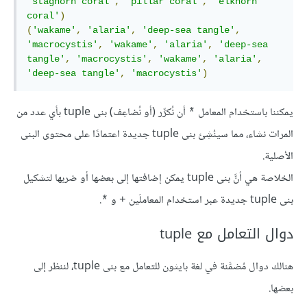
'staghorn coral'
,
'pillar coral'
,
'elkhorn 
coral'
)
(
'wakame'
,
'alaria'
,
'deep-sea tangle'
,
'macrocystis'
,
'wakame'
,
'alaria'
,
'deep-sea 
tangle'
,
'macrocystis'
,
'wakame'
,
'alaria'
,
'deep-sea tangle'
,
'macrocystis'
)
يمكننا باستخدام المعامل
أن نُكرِّر (أو نُضاعِف) بنى tuple بأي عدد من
*
المرات نشاء، مما سينُشِئ بنى tuple جديدة اعتمادًا على محتوى البنى
الأصلية.
الخلاصة هي أنَّ بنى tuple يمكن إضافتها إلى بعضها أو ضربها لتشكيل
بنى tuple جديدة عبر استخدام المعاملَين
و
.
*
+
دوال التعامل مع tuple
هنالك دوال مُضمَّنة في لغة بايثون للتعامل مع بنى tuple، لننظر إلى
بعضها.