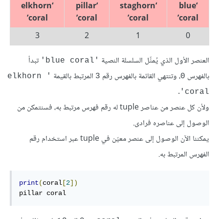
‘elkhorn
‘pillar
‘staghorn
‘blue
coral’
coral’
coral’
coral’
3
2
1
0
العنصر الأول الذي يُمثِّل السلسلة النصية
تبدأ
'blue coral'
بالفهرس
، وتنتهي القائمة بالفهرس رقم
المرتبط بالقيمة
'elkhorn 
3
0
.
coral'
ولأن كل عنصر من عناصر tuple له رقم فهرس مرتبط به، فسنتمكن من
الوصول إلى عناصره فرادى.
يمكننا الآن الوصول إلى عنصر معيّن في tuple عبر استخدام رقم
الفهرس المرتبط به.
print
(
coral
[
2
])
pillar
coral