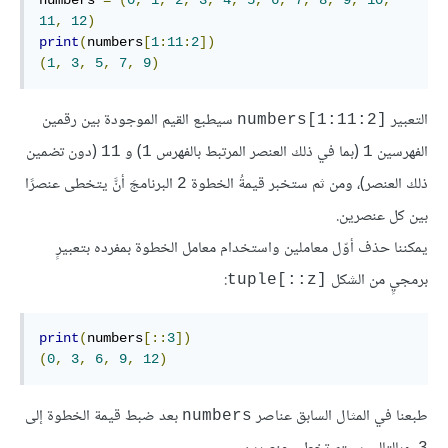
11
,
12
)
print
(
numbers
[
1
:
11
:
2
])
(
1
,
3
,
5
,
7
,
9
)
التعبير
سيطبع القيم الموجودة بين رقمين
numbers[1:11:2]
الفهرسين
(بما في ذلك العنصر المرتبط بالفهرس
) و
(دون تضمين
11
1
1
ذلك العنصر)، ومن ثم ستخبر قيمةُ الخطوة
البرنامجَ أنَّ يتخطى عنصرًا
2
بين كل عنصرين.
يمكننا حذف أوّل معاملين واستخدام معامل الخطوة بمفرده بتعبيرٍ
برمجيٍ من الشكل
:
tuple[::z]
print
(
numbers
[::
3
])
(
0
,
3
,
6
,
9
,
12
)
طبعنا في المثال السابق عناصر
بعد ضبط قيمة الخطوة إلى
numbers
3