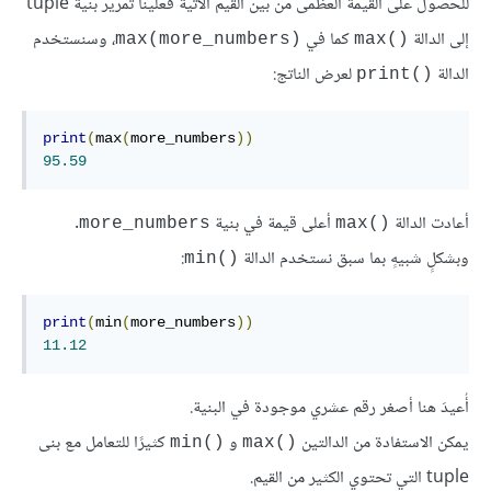
للحصول على القيمة العظمى من بين القيم الآتية فعلينا تمرير بنية tuple
إلى الدالة
كما في
، وسنستخدم
max(more_numbers)
max()‎
الدالة
لعرض الناتج:
print()‎
print
(
max
(
more_numbers
))
95.59
أعادت الدالة
أعلى قيمة في بنية
.
more_numbers
max()‎
وبشكلٍ شبيهٍ بما سبق نستخدم الدالة
:
min()‎
print
(
min
(
more_numbers
))
11.12
أُعيدَ هنا أصغر رقم عشري موجودة في البنية.
يمكن الاستفادة من الدالتين
و
كثيرًا للتعامل مع بنى
min()‎
max()‎
tuple التي تحتوي الكثير من القيم.