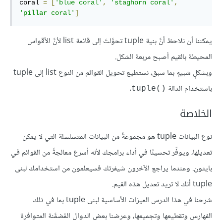
coral 
=
[
'blue coral'
,
'staghorn coral'
,
'pillar coral'
]
يمكننا أن نلاحظ أنَّ بنية tuple تحوَّلتَ إلى قائمة list لأنَّ الأقواس
المحيطة بالقيم أصبح مربعة الشكل.
وبشكلٍ شبيهٍ بما سبق، نستطيع تحويل القوائم من النوع list إلى tuple
باستخدام الدالة
.
tuple()‎
الخلاصة
نوع البيانات tuple هو مجموعةٌ من البيانات المتسلسلة التي لا يمكن
تعديلها، ويوفِّر تحسينًا في أداء برامجك لأنه أسرع معالجةً من القوائم في
بايثون. وعندما يراجع الآخرون شيفرتك فسيعلمون من استخدامك لبنى
tuple أنك لا تريد تعديل هذه القيم.
شرحنا في هذا الدرس الميزات الأساسية لبنى tuple بما في ذلك
الفهارس وتقطيعها وتجميعها، وعرضنا بعض الدوال المُضمَّنة المتوافرة