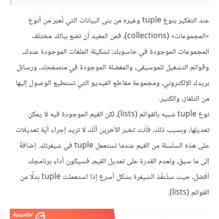
عند التفكير بنوع tuple وغيره من بنى البيانات التي تُعبَر من أنوع
«المجموعات» (collections)، فمن المفيد أن تضع ببالك مختلف
المجموعات الموجودة في حاسوبك: تشكيلة الملفات الموجودة عندك،
وقوائم التشغيل للموسيقى، والمفضلة الموجودة في متصفحك، ورسائل
بريدك الإلكتروني، ومجموعة مقاطع الفيديو التي تستطيع الوصول إليها
من التلفاز، والكثير.
نوع tuple شبيه بالقوائم (lists)، لكن القيم الموجودة فيه لا يمكن
تعديلها، وبسبب ذلك، فأنت تخبر الآخرين أنَّك لا تريد إجراء أيّة تعديلات
على هذه السلسلة من القيم عندما تستعمل tuple في شيفرتك. إضافةً
إلى ما سبق، ولعدم القدرة على تعديل القيم، فسيكون أداء برنامجك
أفضل، حيث ستُنفَّذ الشيفرة بشكل أسرع إذا استعملتَ tuple بدلًا من
القوائم (lists).