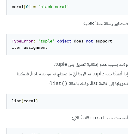
coral
[
0
]
=
'black coral'
فستظهر رسالة خطأ كالآتية:
TypeError
:
'tuple'
object
 does 
not
 support 
item
 assignment
وذلك بسبب عدم إمكانية تعديل بنى tuple.
إذا أنشأنا بنية tuple ثم قررنا أنَّ ما نحتاج له هو بنية list، فيمكننا
تحويلها إلى قائمة list، وذلك بالدالة
:
list()‎
list
(
coral
)
أصبحت بنية
قائمةً الآن:
coral