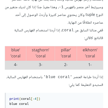
وسيرتبط آخر عنصر بالفهرس
، وهذا مفيدٌ جدًا إذا كان لديك متغير من
‎-1
النوع tuple وكان يحتوي عناصر كثيرة وأردتَ الوصول إلى أحد
عناصره انطلاقًا من النهاية.
ففي مثالنا السابق عن
، إذا أردنا استخدام الفهارس السالبة
coral
فالناتج كالآتي:
‘blue
‘staghorn
‘pillar
‘elkhorn
coral’
coral’
coral’
coral’
-4
-3
-2
-1
إذا أردنا طباعة العنصر
باستخدام الفهارس السالبة،
'blue coral'
فستبدو التعليمة كما يلي:
print
(
coral
[-
4
])
blue
coral