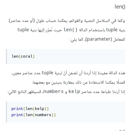
len()‎
وكما في السلاسل النصية والقوائم، يمكننا حساب طول (أو عدد عناصر)
بنية tuple باستخدام الدالة
حيث نُمرِّر إليها بنية tuple
len()‎
كمعامل (parameter)، كما يلي:
len
(
coral
)
هذه الدالة مفيدة إذا أردنا أن نَضمَن أنَّ لبنية tuple عدد عناصر معيّن،
فمثلًا يمكننا الاستفادة من ذلك بمقارنة بنيتين مع بعضهما.
إذا أردنا طباعة عدد عناصر
و
، فسيظهر الناتج الآتي:
numbers
kelp
print
(
len
(
kelp
)
)
print
(
len
(
numbers
)
)