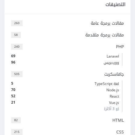
التصنيفات
مقالات برمجة عامة
260
مقالات برمجة متقدمة
58
PHP
240
69
Laravel
96
ووردبريس
جافاسكربت
505
5
لغة TypeScript
70
Node.js
52
React
21
Vue.js
(و 3 أكثر)
HTML
82
CSS
215