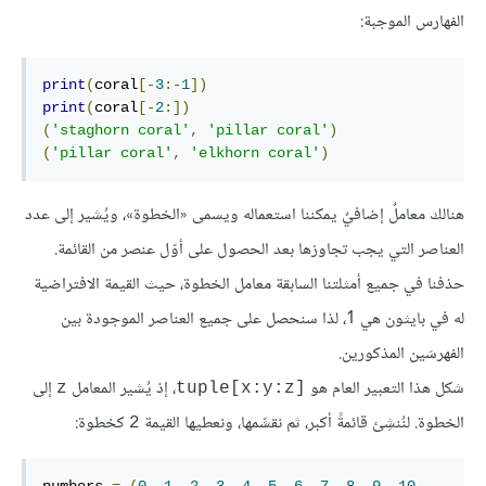
الفهارس الموجبة:
print
(
coral
[-
3
:-
1
])
print
(
coral
[-
2
:])
(
'staghorn coral'
,
'pillar coral'
)
(
'pillar coral'
,
'elkhorn coral'
)
هنالك معاملٌ إضافيٌ يمكننا استعماله ويسمى «الخطوة»، ويُشير إلى عدد
العناصر التي يجب تجاوزها بعد الحصول على أوّل عنصر من القائمة.
حذفنا في جميع أمثلتنا السابقة معامل الخطوة، حيث القيمة الافتراضية
له في بايثون هي 1، لذا سنحصل على جميع العناصر الموجودة بين
الفهرسَين المذكورين.
شكل هذا التعبير العام هو
، إذ يُشير المعامل
إلى
z
tuple[x:y:z]
الخطوة. لنُنشِئ قائمةً أكبر، ثم نقسِّمها، ونعطيها القيمة
كخطوة:
2
numbers 
=
(
0
,
1
,
2
,
3
,
4
,
5
,
6
,
7
,
8
,
9
,
10
,