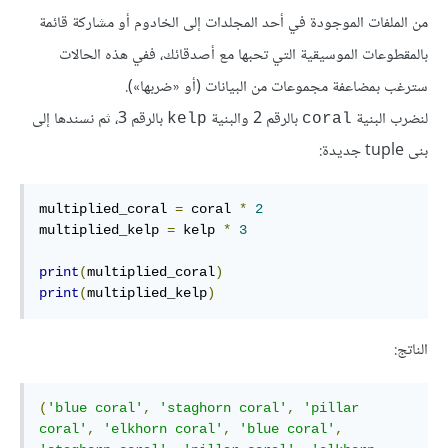
من الملفات الموجودة في أحد المجلدات إلى الخادوم أو مشاركة قائمة
بالمقطوعات الموسيقية التي تحبها مع أصدقائك، ففي هذه الحالات
سترغب بمضاعفة مجموعات من البيانات (أو «ضربها»).
لنضرب البنية
بالرقم 2 والبنية
بالرقم 3، ثم نسندها إلى
kelp
coral
بنى tuple جديدة:
multiplied_coral 
=
 coral 
*
2
multiplied_kelp 
=
 kelp 
*
3
print
(
multiplied_coral
)
print
(
multiplied_kelp
)
الناتج:
(
'blue coral'
,
'staghorn coral'
,
'pillar 
coral'
,
'elkhorn coral'
,
'blue coral'
,