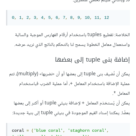
، وبالتالي سيتم تخطي عنصرين.
0
,
1
,
2
,
3
,
4
,
5
,
6
,
7
,
8
,
9
,
10
,
11
,
12
الخلاصة: تقطيع tuples باستخدام أرقام الفهارس الموجبة والسالبة
واستعمال معامل الخطوة يسمح لنا بالتحكم بالناتج الذي نريد عرضه.
إضافة بنى tuple إلى بعضها
يمكن أن نُضيف بنى tuple إلى بعضها أو أن «نضربها» (multiply)، تتم
عملية الإضافة باستخدام المعامل
، أما عملية الضرب فباستخدام
+
المعامل
.
*
يمكن أن يُستخدَم المعامل
لإضافة بنيتَي tuple أو أكثر إلى بعضها
+
بعضًا. يمكننا إسناد القيم الموجودة في بنيتَي tuple إلى بنية جديدة:
coral 
=
(
'blue coral'
,
'staghorn coral'
,