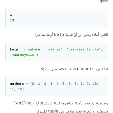
الناتج:
4
13
الناتج أعلاه يشير إلى أنَّ للبنية
أربعة عناصر:
kelp
kelp 
=
(
'wakame'
,
'alaria'
,
'deep-sea tangle'
,
'macrocystis'
)
أما البنية
فتملك ثلاثة عشر عنصرًا:
numbers
numbers 
=
(
0
,
1
,
2
,
3
,
4
,
5
,
6
,
7
,
8
,
9
,
10
,
11
,
12
)
وصحيحٌ أنَّ هذه الأمثلة عناصرها قليلة نسبيًا، إلا أنَّ الدالة
len()‎
تستطيع أن تخبرنا بعدد عناصر بنى tuple الكبيرة.