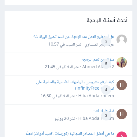
أحدث أسئلة البرمجة
هل أستطيع العمل عند الإنتهاء من قسم تحليل البيانات؟
3
عرفه جابر المنشاوي · نشر
السبت في 10:57
سؤال عن تعلم البرمجه
5
Ahmed Alhafiz2 · نشر
الثلاثاء في 21:45
كيف ارفع مشروعي بالواجهات الأمامية والخلفية على
استضافة InfinityFree؟
4
Hiba Abdalrheem · نشر
الثلاثاء في 16:50
لغة solidity
3
Hiba Abdalrheem · نشر
20 يوليو
ما هي أفضل المصادر المجانية (كورسات، كتب، أدوات) لتعلّم