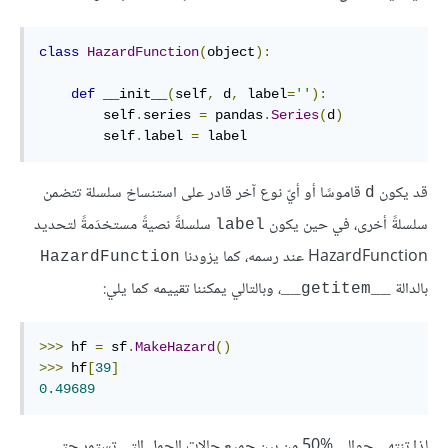
class
HazardFunction
(
object
):
def
 __init__
(
self
,
 d
,
 label
=
''
):
        self
.
series 
=
 pandas
.
Series
(
d
)
        self
.
label 
=
 label
قد يكون
قاموسًا أو أيّ نوع آخر قادر على استنساخ سلسلة تتضمن
d
سلسلةً أخرى، في حين يكون
سلسلةً نصيةً مستخدَمةً لتحديد
label
HazardFunction عند رسمه، كما يزودنا
HazardFunction
بالدالة
، وبالتالي يمكننا تقييمه كما يلي:
__getitem__
>>>
 hf 
=
 sf
.
MakeHazard
()
>>>
 hf
[
39
]
0.49689
لذا تنتهي حوالي ‎50% من بين جميع حالات الحمل التي تستمر حتى