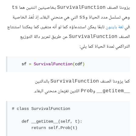
يزودنا الصنف
بخاصيتين اثنتين هما
ts
SurvivalFunction
وهي تسلسل مدد الحياة و
التي هي منحني البقاء، إذ تُعَدّ الخاصية
ss
في
لغة بايثون
تابعًا يمكن استدعاؤه كما لو أنه متغير، كما يمكننا استنتاج
الصنف
عن طريق تمرير دالة التوزيع
SurvivalFunction
التراكمي لمدة الحياة كما يلي:
    sf 
=
SurvivalFunction
(
cdf
)
كما يزودنا الصنف
بالدالتين
SurvivalFunction
و
اللتين تقيّمان منحني البقاء.
Prob
__getitem__
# class SurvivalFunction

    def __getitem__(self, t):

        return self.Prob(t)
