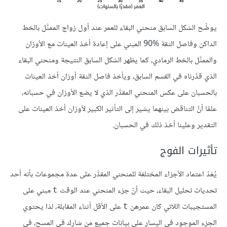
يوضِّح الشكل السابق منحني البقاء للعمر عند أول زواج الممثَّل بالخط
الداكن وفاصل الثقة ‎90% المبني على إعادة أخذ العينات مع الأوزان
والممثَّل بالخط الرمادي، كما يظهر الشكل السابق النتيجة ومنحني البقاء
الذي قدَّرناه في القسم السابق، ويأخذ فاصل الثقة أوزان أخذ العينات
بالحسبان على عكس المنحني المقدَّر الذي لا يضع الأوزان في حسبانه،
علمًا أنَّ التناقض بينهما يشير إلى التأثير الكبير لأوزان أخذ العينات على
التقدير وعلينا أخذ ذلك في الحسبان.
تأثيرات الفوج
يُعَدّ اعتماد الأجزاء المختلفة للمنحني المقدَّر على عدة مجموعات بأنه أحد
تحديات تحليل البقاء، حيث أنّ جزء المنحني عند الوقت
مبني على
t
المستجيبات اللاتي كان عمرهن
على الأقل أثناء المقابلة، لذا يحتوي
t
الجزء الموجود في اليسار على بيانات جميع من شارك في المسح، في