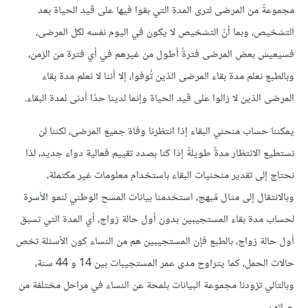
مجموعةً من المرضى لترى المدة التي بقوا فيها على قيد الحياة بعد
التشخيص، وبما أنّ التشخيص لا يكون في اليوم نفسه لكل المرضى،
فسيعيش بعض المرضى فترةً أطول من غيرهم في أي فترة من الزمن،
وبالطبع نعلم مدة بقاء المرضى الذين تُوفوا، إلا أننا لا نعلم مدة بقاء
المرضى الذين لا زالوا على قيد الحياة وإنما لدينا حدًا أدنى لمدة البقاء.
يمكننا حساب منحني البقاء إذا انتظرنا وفاة جميع المرضى، لكننا لن
نستطيع الانتظار مدةً طويلةً إذا كنا بصدد تقييم فعالية دواء جديد، لذا
نحتاج إلى تقدير منحنيات البقاء باستخدام معلومات غير مكتملة،
وبالانتقال إلى مثال مُبهج، استخدمنا بيانات المسح الوطني لنمو الأسرة
لحساب مدة بقاء المستجيبين بدون أول حالة زواج، أي المدة التي تسبق
أول حالة زواج، بالطبع فإن المستجيبين هم من النساء كون الأسئلة تخص
حالات الحمل، كما يتراوح مدى عمر المستجيبات بين 14 و 44 سنة،
وبالتالي تزودنا مجموعة البيانات بلمحة عن النساء في مراحل مختلفة من
حياتهن.