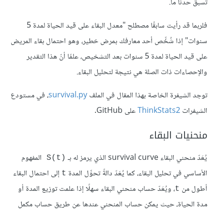
تسبق حدثًا ما.
فلربما قد رأيت سابقًا مصطلح "معدل البقاء على قيد الحياة لمدة 5
سنوات" إذا شُخِّص أحد معارفك بمرض خطير، وهو احتمال بقاء المريض
على قيد الحياة لمدة 5 سنوات بعد التشخيص، علمًا أنّ هذا التقدير
والإحصاءات ذات الصلة هي نتيجة لتحليل البقاء.
توجد الشيفرة الخاصة بهذا المقال في الملف
survival.py
، في مستودع
الشيفرات
ThinkStats2
على GitHub.
منحنيات البقاء
يُعَدّ منحني البقاء survival curve الذي يرمز له بـ
المفهوم
S(t) 
الأساسي في تحليل البقاء، كما يُعَدّ دالةً تحوِّل المدة
إلى احتمال البقاء
t
أطول من
، ويُعَدّ حساب منحني البقاء سهلًا إذا علمت توزيع المدة أو
t
مدة الحياة، حيث يمكن حساب المنحني عندها عن طريق حساب مكمل