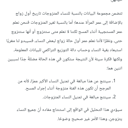
تتضمن مجموعة البيانات بالنسبة للنساء المتزوجات تاريخ أول زواج
بالإضافة إلى عمر المرأة عندها؛ أما بالنسبة لغير المتزوجات فنحن نعلم
عمر المستجيبة أثناء المسح لكننا لا نعلم متى ستتزوج أو أنها ستتزوج
حتى، ونظرًا لأننا نعلم عمر أول حالة زواج لبعض النساء، فسيبدو لنا مغريًا
استبعاد بقية النساء وحساب دالة التوزيع التراكمي للبيانات المعلومة،
ولكنها فكرة سيئة لأن النتيجة ستكون في هذه الحالة مضللةً جدًا لسببين
اثنين هما:
سينتج عن هذا مبالغة في تمثيل النساء الأكبر عمرًا، لأنه من
المرجح أن تكون هذه الفئة متزوجة أثناء إجراء المسح.
سينتج مبالغة في تمثيل النساء المتزوجات.
سيؤدي هذا التحليل في الواقع إلى استنتاج مفاده أنّ جميع النساء
يتزوجن، وهذا الأمر غير صحيح وضوحًا.