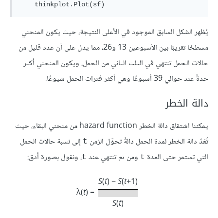
يُظهر الشكل السابق الموجود في الأعلى النتيجة، حيث يكون المنحني
مسطحًا تقريبًا بين الأسبوعين 13 و26، مما يدل على أن عدد قليل من
حالات الحمل تنتهي في الثلث الثاني من الحمل، ويكون المنحني أكثر
حدةً عند حوالي 39 أسبوعًا وهي أكثر فترات الحمل شيوعًا.
دالة الخطر
يمكننا اشتقاق دالة الخطر hazard function من منحني البقاء، حيث
تُعَدّ دالة الخطر لمدة الحمل دالةً تحوِّل الزمن
إلى نسبة حالات الحمل
t
التي تستمر حتى المدة
ومن ثم تنتهي عند
، ونقول بصورة أدق:
t
t
S
(
t
) −
S
(
t
+1)
λ(
t
) =
S
(
t
)