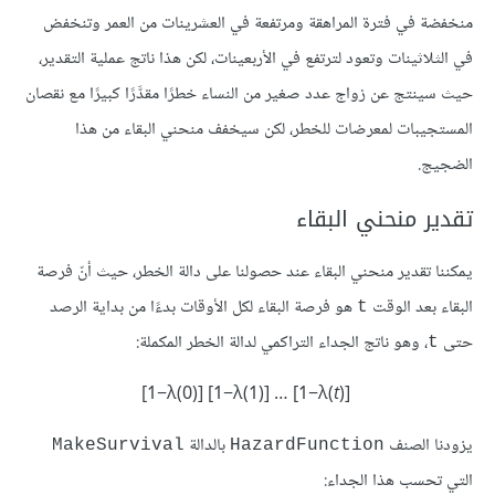
منخفضة في فترة المراهقة ومرتفعة في العشرينات من العمر وتنخفض
في الثلاثينات وتعود لترتفع في الأربعينات، لكن هذا ناتج عملية التقدير،
حيث سينتج عن زواج عدد صغير من النساء خطرًا مقدَّرًا كبيرًا مع نقصان
المستجيبات لمعرضات للخطر، لكن سيخفف منحني البقاء من هذا
الضجيج.
تقدير منحني البقاء
يمكننا تقدير منحني البقاء عند حصولنا على دالة الخطر، حيث أنّ فرصة
البقاء بعد الوقت
هو فرصة البقاء لكل الأوقات بدءًا من بداية الرصد
t
حتى
، وهو ناتج الجداء التراكمي لدالة الخطر المكملة:
t
[1−λ(0)] [1−λ(1)] … [1−λ(
t
)]
يزودنا الصنف
بالدالة
MakeSurvival
HazardFunction
التي تحسب هذا الجداء: