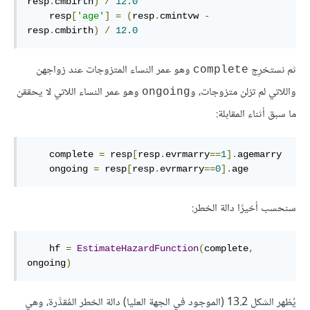
resp
.
cmbirth
)
/
12.0
    resp
[
'age'
]
=
(
resp
.
cmintvw 
-
resp
.
cmbirth
)
/
12.0
ثم نستخرِج
وهو عمر النساء المتزوجات عند زواجهن
complete
واللاتي لم تزلن متزوجات، و
وهو عمر النساء اللاتي لا يحققن
ongoing
ما سبق أثناء المقابلة:
    complete 
=
 resp
[
resp
.
evrmarry
==
1
].
agemarry

    ongoing 
=
 resp
[
resp
.
evrmarry
==
0
].
age
سنحسب أخيرًا دالة الخطر:
    hf 
=
EstimateHazardFunction
(
complete
,
ongoing
)
يُظهر الشكل 13.2 (الموجود في الجهة العليا) دالة الخطر المُقدَّرة، وهي