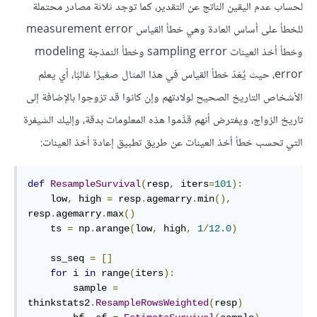
لحساب عدم اليقين الناتج عن التقدير، كما توجد ثلاثة مصادر محتملة
للخطأ على أساس العادة وهي خطأ القياس measurement error
وخطأ أخذ العينات sampling error وخطأ النمذجة modeling
error، حيث يُعَدّ خطأ القياس في هذا المثال صغيرًا غالبًا، أي يعلم
الأشخاص التاريخ الصحيح لولادتهم وإن كانوا قد تزوجوا بالإضافة إلى
تاريخ الزواج، ويفترض أنهم قدَّموا هذه المعلومات بدقة، وإليك الشيفرة
التي تحسب خطأ أخذ العينات عن طريق تطبيق إعادة أخذ العينات:
def
ResampleSurvival
(
resp
,
 iters
=
101
):
    low
,
 high 
=
 resp
.
agemarry
.
min
(),
resp
.
agemarry
.
max
()
    ts 
=
 np
.
arange
(
low
,
 high
,
1
/
12.0
)
    ss_seq 
=
[]
for
 i 
in
 range
(
iters
):
        sample 
=
thinkstats2
.
ResampleRowsWeighted
(
resp
)