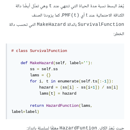
يُعَدّ البسط نسبة مدة الحياة التي تنتهي عند
وهي تمثِّل أيضًا دالة
t
الكثافة الاحتمالية عند t أي
، كما يزودنا الصنف
PMF(t)
بالدالة
التي تحسب دالة
MakeHazard
SurvivalFunction
الخطر:
# class SurvivalFunction
def
MakeHazard
(
self
,
 label
=
''
):
        ss 
=
 self
.
ss

        lams 
=
{}
for
 i
,
 t 
in
 enumerate
(
self
.
ts
[:-
1
]):
            hazard 
=
(
ss
[
i
]
-
 ss
[
i
+
1
])
/
 ss
[
i
]
            lams
[
t
]
=
 hazard

return
HazardFunction
(
lams
,
label
=
label
)
حيث يُعَدّ الكائن
مغلِفًا لسلسلة بانداز:
HazardFuntion