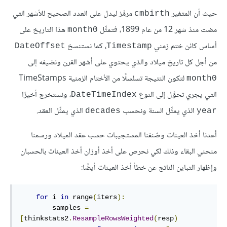
حيث أن المتغير
مرمَّز ليدل على العدد الصحيح للأشهر التي
cmbirth
مضت منذ شهر 12 من عام 1899، فتمثِّل
هذا التاريخ على
month0
أساس كائن ختم زمني
، كما نستنسخ
DateOffset
Timestamp
من أجل كل تاريخ ميلاد والذي يحتوي على أشهر القرن ونضيفه إلى
لتكون النتيجة تسلسلًا من الأختام الزمنية TimeStamps
month0
التي يجري تحوَّل إلى النوع
، ونستخرج أخيرًا
DateTimeIndex
الذي يمثِّل السنة ونحسب
الذي يمثِّل العقد.
decades
year
أعدنا أخذ العينات وصّنفنا المستجيبات حسب عقد الميلاد ورسمنا
منحني البقاء وذلك لكي نحرص على أخذ أوزان أخذ العينات بالحسبان
وإظهار التباين الناتج عن خطأ أخذ العينات أيضًا:
for
 i 
in
 range
(
iters
):
        samples 
=
[
thinkstats2
.
ResampleRowsWeighted
(
resp
)