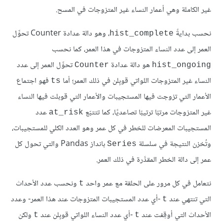
غير الكاملة وهي أعمار النساء غير المتزوجات في المسح.
نحسب بدايةً
، وهو دالة عدادة Counter تحوِّل
hist_complete
العمر إلى عدد النساء المتزوجات في هذا العمر، كما نحسب
هو دالة عدادة
تحوِّل العمر إلى عدد
Counter
hist_ongoing
النساء غير المتزوجات اللواتي قوبِلن في ذلك العمر؛ أما
فهو اجتماع
ts
الأعمار التي تزوجت فيها المستجيبات والأعمار التي قوبلت فيها النساء
غير المتزوجات مرتبًا ترتيبًا تصاعديًا، كما تتتبّع
عدد
at_risk
المستجيبات المعرضات للخطر في كل عمر وهو العدد الكلي للمستجيبات،
وتُخزن النتيجة في سلسلة
بانداز Pandas والتي تحول كل
Series
عمر إلى دالة الخطر المقدَّرة في ذلك العمر.
نتعامل في كل مرور على الحلقة مع عمر واحد
ونحسب عدد الأحداث
t
التي تنتهي عند
-أي عدد المستجيبات المتزوجات عند هذا العمر- وعدد
t
الأحداث التي أوقِفت عند
-أي عدد النساء اللواتي قوبِلن عند
ولكن
t
t