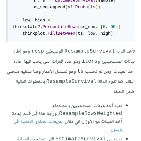
        hf
,
 sf 
=
EstimateSurvival
(
sample
)
        ss_seq
.
append
(
sf
.
Probs
(
ts
))
    low
,
 high 
=
thinkstats2
.
PercentileRows
(
ss_seq
,
[
5
,
95
])
    thinkplot
.
FillBetween
(
ts
,
 low
,
 high
)
تأخذ الدالة
الوسيطَين
وهو إطار
resp
ResampleSurvival
بيانات المستجيبين و
وهو عدد المرات التي يجب فيها إعادة
iters
أخذ العينات، ومن ثم تحسب
وهو تسلسل الأعمار وهنا سنقيِّم منحني
ts
البقاء، كما تقوم الدالة
بالخطوات التالية
ResampleSurvival
ضمن الحلقة:
تعيد أخذ عينات المستجيبين باستخدام
، ورأينا هذا في قسم إعادة
ResampleRowsWeighted
أخذ العينات مع الأوزان في مقال
المربعات الصغرى الخطية في
بايثون
.
تستدعي
التي تستخدِم العملية
EstimateSurvival