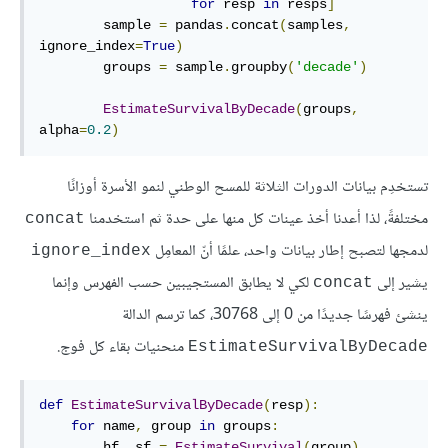
for
 resp 
in
 resps
]
        sample 
=
 pandas
.
concat
(
samples
,
ignore_index
=
True
)
        groups 
=
 sample
.
groupby
(
'decade'
)
EstimateSurvivalByDecade
(
groups
,
alpha
=
0.2
)
تستخدِم بيانات الدورات الثلاثة للمسح الوطني لنمو الأسرة أوزانًا
مختلفةً، لذا أعدنا أخذ عينات كل منها على حدة ثم استخدمنا
concat
لدمجها لتصبح إطار بيانات واحد، علمًا أنّ المعامِل
ignore_index
يشير إلى
لكي لا يطابق المستجيبين حسب الفهرس وإنما
concat
ينشئ فهرسًا جديدًا من 0 إلى 30768، كما ترسم الدالة
منحنيات بقاء كل فوج.
EstimateSurvivalByDecade
def
EstimateSurvivalByDecade
(
resp
):
for
 name
,
 group 
in
 groups
:
        hf
,
 sf 
=
EstimateSurvival
(
group
)