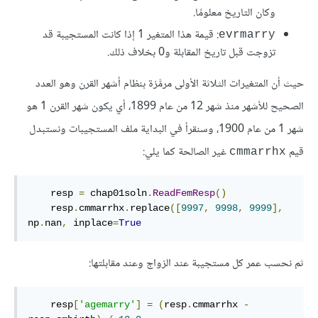
وكان التاريخ معلومًا.
: قيمة هذا المتغير 1 إذا كانت المستجيبة قد
evrmarry
تزوجت قبل تاريخ المقابلة و0 بخلاف ذلك.
حيث أن المتغيرات الثلاثة الأولى مرمَّزة بنظام أشهر القرن وهو العدد
الصحيح للأشهر منذ شهر 12 من عام 1899، أي يكون شهر القرن 1 هو
شهر 1 من عام 1900، وسنقرأ في البداية ملف المستجيبات ونستبدل
قيم
غير الصالحة كما يلي:
cmmarrhx
    resp 
=
 chap01soln
.
ReadFemResp
()
    resp
.
cmmarrhx
.
replace
([
9997
,
9998
,
9999
],
np
.
nan
,
 inplace
=
True
ثم نحسب عمر كل مستجيبة عند الزواج وعند مقابلتها:
    resp
[
'agemarry'
]
=
(
resp
.
cmmarrhx 
-