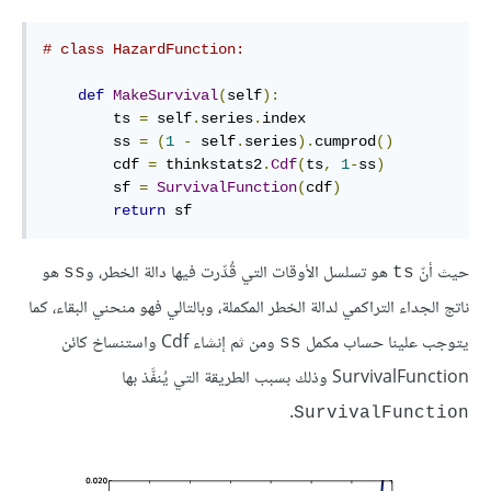
# class HazardFunction:
def
MakeSurvival
(
self
):
        ts 
=
 self
.
series
.
index

        ss 
=
(
1
-
 self
.
series
).
cumprod
()
        cdf 
=
 thinkstats2
.
Cdf
(
ts
,
1
-
ss
)
        sf 
=
SurvivalFunction
(
cdf
)
return
 sf
حيث أنّ
هو تسلسل الأوقات التي قُدِّرت فيها دالة الخطر، و
هو
ss
ts
ناتج الجداء التراكمي لدالة الخطر المكملة، وبالتالي فهو منحني البقاء، كما
يتوجب علينا حساب مكمل
ومن ثم إنشاء Cdf واستنساخ كائن
ss
SurvivalFunction وذلك بسبب الطريقة التي يُنفَّذ بها
.
SurvivalFunction