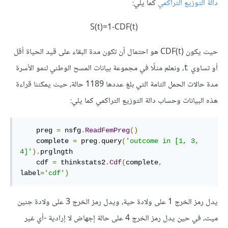
دالة التوزيع التراكمي
كما يلي:
S(t)=1-CDF(t)
حيث يكون CDF(t) هو احتمال أن تكون مدة البقاء على قيد الحياة أقل
أو تساوي
، ونعلم مثلًا في مجموعة بيانات المسح الوطني لنمو الأسرة
t
مدة حالات الحمل التامة التي بلغ عددها 1189 حالة، حيث يمكننا قراءة
هذه البيانات وحساب دالة التوزيع التراكمي كما يلي:
    preg 
=
 nsfg
.
ReadFemPreg
()
    complete 
=
 preg
.
query
(
'outcome in [1, 3, 
4]'
).
prglngth

    cdf 
=
 thinkstats2
.
Cdf
(
complete
,
label
=
'cdf'
)
يدل رمز الخرج 1 على ولادة حية، ويدل رمز الخرج 3 على ولادة جنين
ميت، في حين يدل رمز الخرج 4 على حالة إجهاض لا إرادية -أي غير