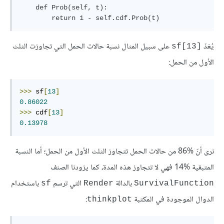
    def Prob(self, t):

يُعَدّ
على سبيل المثال نسبة حالات الحمل التي تجاوزت الثلث
sf[13]
الأول من الحمل:
>>>
 sf
[
13
]
0.86022
>>>
 cdf
[
13
]
0.13978
نرى أنّ 86‎%‎ من حالات الحمل تتجاوز الثلث الأول من الحمل؛ أما النسبة
المتبقية 14‎‎%‎ فهي لا تتجاوز هذه المدة، كما يزودنا الصنف
بالدالة
التي ترسم
باستخدام
sf
Render
SurvivalFunction
الدوال الموجودة في المكتبة
:
thinkplot