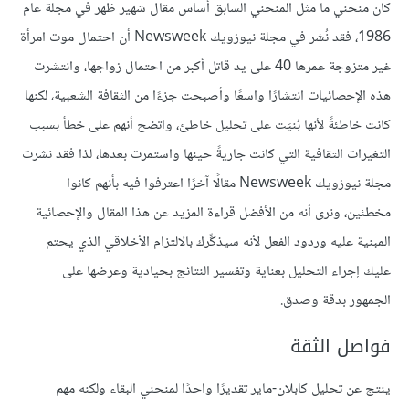
كان منحني ما مثل المنحني السابق أساس مقال شهير ظهر في مجلة عام
1986، فقد نُشر في مجلة نيوزويك Newsweek أن احتمال موت امرأة
غير متزوجة عمرها 40 على يد قاتل أكبر من احتمال زواجها، وانتشرت
هذه الإحصائيات انتشارًا واسعًا وأصبحت جزءًا من الثقافة الشعبية، لكنها
كانت خاطئةً لأنها بُنيَت على تحليل خاطئ، واتضح أنهم على خطأ بسبب
التغيرات الثقافية التي كانت جاريةً حينها واستمرت بعدها، لذا فقد نشرت
مجلة نيوزويك Newsweek مقالًا آخرًا اعترفوا فيه بأنهم كانوا
مخطئين، ونرى أنه من الأفضل قراءة المزيد عن هذا المقال والإحصائية
المبنية عليه وردود الفعل لأنه سيذكِّرك بالالتزام الأخلاقي الذي يحتم
عليك إجراء التحليل بعناية وتفسير النتائج بحيادية وعرضها على
الجمهور بدقة وصدق.
فواصل الثقة
ينتج عن تحليل كابلان-ماير تقديرًا واحدًا لمنحني البقاء ولكنه مهم