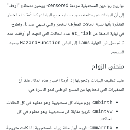
تواريخ زواجهن المستقبلية موقفة censored- ويشير مصطلح "أوقف"
إلى أنّ البيانات غير متاحة بسبب عملية جمع البيانات، كما تُعَدّ دالة الخطر
المُقدَّرة بأنها نسبة الحالات المعرَّضة للخطر والتي تنتهي عند
، ونطرح
t
في نهاية الحلقة من
عدد الحالات التي انتهت أو أوقفت عند
at_risk
t، ثم نمرِّر في النهاية
إلى الباني
ونُعيد
HazardFunction
lams
النتيجة.
منحني الزواج
علينا تنظيف البيانات وتحويلها إذا أردنا اختبار هذه الدالة، علمًا أنّ
المتغيرات التي نحتاجها من المسح الوطني لنمو الأسرة هي:
: يوم ميلاد كل مستجيبة وهو معلوم في كل الحالات.
cmbirth
: تاريخ مقابلة كل مستجيبة وهو معلوم في كل
cmintvw
الحالات.
: تاريخ أول حالة زواج للمستجيبة إذا كانت متزوجةً
cmmarrhx