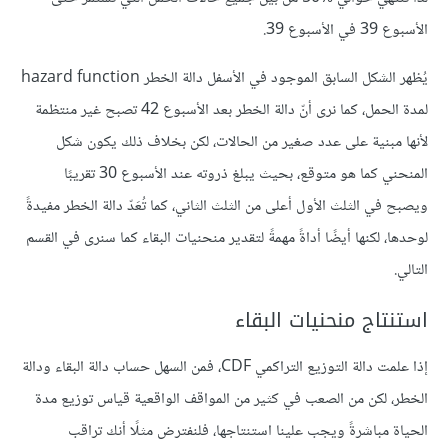
الأسبوع 39 في الأسبوع 39.
يُظهر الشكل السابق الموجود في الأسفل دالة الخطر hazard function
لمدة الحمل، كما نرى أنّ دالة الخطر بعد الأسبوع 42 تصبح غير منتظمة
لأنها مبنية على عدد صغير من الحالات، لكن بخلاف ذلك يكون شكل
المنحني كما هو متوقع، بحيث يبلغ ذروته عند الأسبوع 30 تقريبًا
ويصبح في الثلث الأول أعلى من الثلث الثاني، كما تُعَدّ دالة الخطر مفيدةً
لوحدها، لكنها أيضًا أداةً مهمةً لتقدير منحنيات البقاء كما سنرى في القسم
التالي.
استنتاج منحنيات البقاء
إذا علمت دالة التوزيع التراكمي CDF، فمن السهل حساب دالة البقاء ودالة
الخطر، لكن من الصعب في كثير من المواقف الواقعية قياس توزيع مدة
الحياة مباشرةً ويجب علينا استنتاجها، فلنفترض مثلًا أنك تراقب