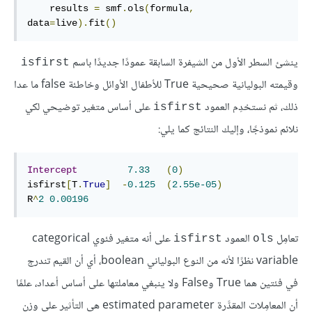
    results 
=
 smf
.
ols
(
formula
,
data
=
live
).
fit
()
ينشئ السطر الأول من الشيفرة السابقة عمودًا جديدًا باسم
isfirst
وقيمته البوليانية صحيحية True للأطفال الأوائل وخاطئة false ما عدا
ذلك، ثم نستخدِم العمود
على أساس متغير توضيحي لكي
isfirst
نلائم نموذجًا، وإليك النتائج كما يلي:
Intercept
7.33
(
0
)
isfirst
[
T
.
True
]
-
0.125
(
2.55e-05
)
R
^
2
0.00196
تعامِل
العمود
على أنه متغير فئوي categorical
isfirst
ols
variable نظرًا لأنه من النوع البولياني boolean، أي أن القيم تندرج
في فئتين هما True وFalse ولا ينبغي معاملتها على أساس أعداد، علمًا
أن المعامِلات المقدَّرة estimated parameter هي التأثير على وزن