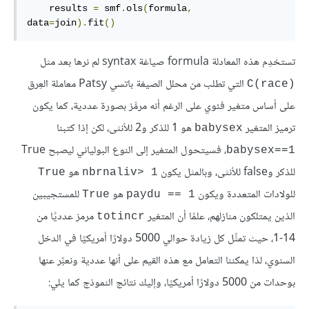
    results 
=
 smf
.
ols
(
formula
,
data
=
join
).
fit
()
تستخدِم هذه المعادلة formula صياغة syntax لم نرها بعد مثل
التي تطلب من محلل الصيغة باتسي Patsy معاملة العِرق
C(race)
على أساس متغير فئوي على الرغم أنه مرمَّز بصورة عددية، كما يكون
ترميز المتغير
هو 1 للذكر و2 للأنثى، لكن إذا كتبنا
babysex
، فسيتحول المتغير إلى النوع البولياني ليصبح True
babysex==1
للذكر وfalse للأنثى، وبالمثل يكون
هو
True
nbrnaliv> 1
للولادات المتعددة ويكون
هو
للمستجيبين
True
paydu == 1
الذين يمتلكون منازلهم، علمًا أن المتغير
مرمز عدديًا من
totincr
1‎-14، حيث تمثِّل كل زيادة حوالي 5000 دولارًا أمريكيًا في الدخل
السنوي، لذا يمكننا التعامل مع هذه القيم على أنها عددية ونعبِّر عنها
بوحدات من 5000 دولارًا أمريكيًا، وإليك نتائج النموذج كما يلي: