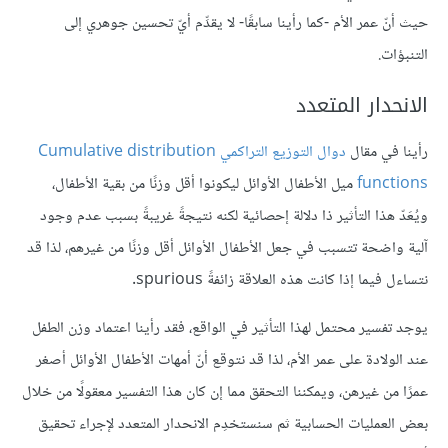
حيث أنّ عمر الأم -كما رأينا سابقًا- لا يقدِّم أيّ تحسين جوهري إلى
التنبؤات.
الانحدار المتعدد
رأينا في مقال
دوال التوزيع التراكمي Cumulative distribution
functions
ميل الأطفال الأوائل ليكونوا أقل وزنًا من بقية الأطفال،
ويُعَدّ هذا التأثير ذا دلالة إحصائية لكنه نتيجةً غريبةً بسبب عدم وجود
آلية واضحة تتسبب في جعل الأطفال الأوائل أقل وزنًا من غيرهم، لذا قد
نتساءل فيما إذا كانت هذه العلاقة زائفةً spurious.
يوجد تفسير محتمل لهذا التأثير في الواقع، فقد رأينا اعتماد وزن الطفل
عند الولادة على عمر الأم، لذا قد نتوقع أنّ أمهات الأطفال الأوائل أصغر
عمرًا من غيرهن، ويمكننا التحقق مما إن كان هذا التفسير معقولًا من خلال
بعض العمليات الحسابية ثم سنستخدِم الانحدار المتعدد لإجراء تحقيق