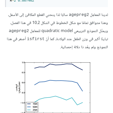
R
^
2
0.007462
لدينا المعامِل
سالبًا لذا ينحني القطع المكافئ إلى الأسفل،
agepreg2
وهذا متوافق تمامًا مع شكل الخطوط في الشكل 10.2 في هذا الفصل،
ويمثِّل النموذج التربيعي quadratic model للمعامِل
agepreg2
تباينًا أكبر في وزن الطفل عند الولادة، كما أنّ
أصغر في هذا
isfirst
النموذج ولم يعُد ذا دلالة إحصائية.