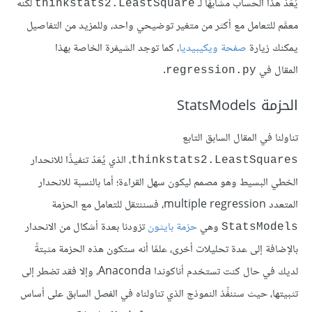
يُعَدّ هذا الحساب مشابهًا لـ
لكنه
thinkstats2.LeastSquare
معمَّم للتعامل مع أكثر من متغير توضيحي واحد، وللمزيد من التفاصيل
يمكنك زيارة
صفحة ويكيبيديا
، كما توجد الشيفرة الخاصة بهذا
المقال في
.
regression.py
الحزمة StatsModels
تناولنا في المقال السابق التابع
، الذي يُعَدّ تنفيذًا للانحدار
thinkstats2.LeastSquares
الخطي البسيط وهو مصمم ليكون سهل القراءة؛ أما بالنسبة للانحدار
المتعدد multiple regression، فسننتقل للتعامل مع الحزمة
وهي
حزمة بايثون
تزودنا بعدة أشكال من الانحدار
StatsModels
بالإضافة إلى عدة تحليلات أخرى، علمًا أنه ستكون هذه الحزمة مثبتةً
لديك في حال كنت تستخدم أناكوندا Anaconda، وإلا فقد تضطر إلى
تثبيتها، حيث سننفِّذ النموذج الذي تناولناه في الفصل السابق على أساس