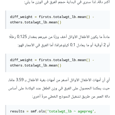
أكثر دقة، لذا سنرى في البداية حجم الفرق في الوزن ما يلي:
diff_weight 
=
 firsts
.
totalwgt_lb
.
mean
()
-
others
.
totalwgt_lb
.
mean
()
عادةً ما يكون الأطفال الأوائل أخف وزنًا من غيرهم بمقدار 0.125 رطلًا
أو 2 أوقية أو ما يعادل 0.1 كيلوغرامًا؛ أما الفرق في الأعمار فهو:
diff_weight 
=
 firsts
.
totalwgt_lb
.
mean
()
-
others
.
totalwgt_lb
.
mean
()
أي أن أمهات الأطفال الأوائل أصغر من أمهات بقية الأطفال بـ 3.59 عامًا،
حيث يمكننا الحصول على الفرق في وزن الطفل عند الولادة على أساس
دالة العمر عن طريق تشغيل النموذج الخطي مرةً أخرى:
results 
=
 smf
.
ols
(
'totalwgt_lb ~ agepreg'
,