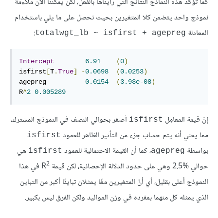
كما تؤكِّد هذه النماذج النتائج التي رأيناها بالفعل، لكن يمكننا الآن ملاءمة
نموذج واحد يتضمن كلا المتغيرين بحيث نحصل على ما يلي باستخدام
المعادلة
:
totalwgt_lb ~ isfirst + agepreg
Intercept
6.91
(
0
)
isfirst
[
T
.
True
]
-
0.0698
(
0.0253
)
agepreg          
0.0154
(
3.93e-08
)
R
^
2
0.005289
إنّ قيمة المعامِل
أصغر بحوالي النصف في النموذج المشترك،
isfirst
مما يعني أنه يتم حساب جزء من التأثير الظاهر للعمود
isfirst
بواسطة
، كما أن القيمة الاحتمالية للعمود
هي
isfirst
agepreg
2
حوالي 2.5‎%‎ وهي على حدود الدلالة الإحصائية، لكن قيمة R
في هذا
النموذج أعلى بقليل، أي أنّ المتغيرين معًا يمثلان تباينًا أكبر من التباين
الذي يمثله كل منهما بمفرده في وزن المواليد ولكن الفرق ليس بكبير.