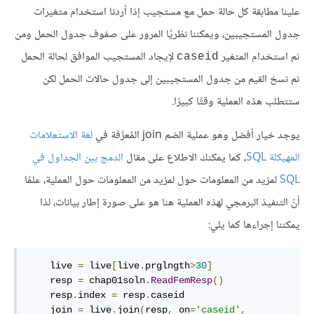
علينا مطابقة كل حالة حمل مع مستجيب إذا أردنا استخدام متغيرات
جدول المستجيبين، ويمكننا نظريًا المرور على صفوف جدول الحمل ومن
ثم استخدام المتغير
لإيجاد المستجيب الموافق لحالة الحمل
caseid
ثم نسخ القيم من جدول المستجيبين إلى جدول حالات الحمل لكن
ستتطلب هذه العملية وقتًا كبيرًا.
يوجد خيار أفضل وهو عملية الضم join المُعرَّفة في
لغة الاستعلامات
المهيكلة SQL
، كما يمكنك الاطلاع على مقال
الدمج بين الجداول في
SQL
لمزيد من المعلومات حول لمزيد من المعلومات حول العملية، علمًا
أنّ التنفيذ البرمجي لهذه العملية هنا هو على صورة إطار بيانات، لذا
يمكننا إجراءها كما يلي:
    live 
=
 live
[
live
.
prglngth
>
30
]
    resp 
=
 chap01soln
.
ReadFemResp
()
    resp
.
index 
=
 resp
.
caseid

    join 
=
 live
.
join
(
resp
,
 on
=
'caseid'
,