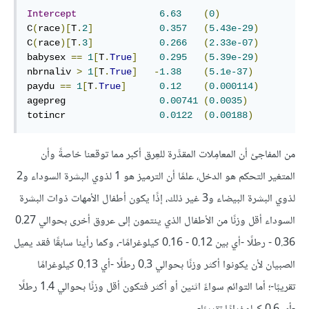
Intercept
6.63
(
0
)
C
(
race
)[
T
.
2
]
0.357
(
5.43e-29
)
C
(
race
)[
T
.
3
]
0.266
(
2.33e-07
)
babysex 
==
1
[
T
.
True
]
0.295
(
5.39e-29
)
nbrnaliv 
>
1
[
T
.
True
]
-
1.38
(
5.1e-37
)
paydu 
==
1
[
T
.
True
]
0.12
(
0.000114
)
agepreg                 
0.00741
(
0.0035
)
totincr                 
0.0122
(
0.00188
)
من المفاجئ أن المعامِلات المقدَّرة للعِرق أكبر مما توقعنا خاصةً وأن
المتغير التحكم هو الدخل، علمًا أن الترميز هو 1 لذوي البشرة السوداء و2
لذوي البشرة البيضاء و3 غير ذلك، إذًا يكون أطفال الأمهات ذوات البشرة
السوداء أقل وزنًا من الأطفال الذي ينتمون إلى عروق أخرى بحوالي 0.27‎
- 0.36 رطلًا -أي بين 0.12 - 0.16 كيلوغرامًا-، وكما رأينا سابقًا فقد يميل
الصبيان لأن يكونوا أكثر وزنًا بحوالي 0.3 رطلًا -أي 0.13 كيلوغرامًا
تقريبًا-؛ أما التوائم سواءً اثنين أو أكثر فتكون أقل وزنًا بحوالي 1.4 رطلًا