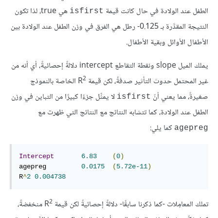
الطفل عند الولادة في حال كانت قيمة
هي true، لذا تكون
isfirst
النتيجة المقدَّرة بـ ‎-0.125‎‎ رطل هي الفرق في وزن الطفل عند الولادة بين
الأطفال الأوائل وبقية الأطفال.
يملك الميل slope ونقطة التقاطع intercept دلالةً إحصائيةً، أي أنه من
2
غير المحتمل حدوث التأثير صدفةً، لكن قيمة R
‎ الخاصة بالنموذج
صغيرةً، مما يعني أنّ
لا يمثِّل جزءًا كبيرًا من التباين في وزن
isfirst
الطفل عند الولادة، كما تتشابه النتائج مع النتائج التي ظهرت مع
كما يلي:
agepreg
Intercept
6.83
(
0
)
agepreg         
0.0175
(
5.72e-11
)
R
^
2
0.004738
2
تملك المعامِلات -كما ذكرنا سابقًا- دلالةً إحصائيةً لكن قيمة R
‎ منخفضةً،