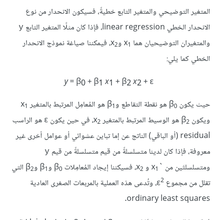
المتغير التوضيحي والمتغير التابع خطيةً، فسيكون الانحدار من نوع
الانحدار الخطي linear regression، فإذا كان مثلًا المتغير التابع
y
والمتغيران التوضيحيان هما x
‎، فيمكننا صياغة نموذج الانحدار
2
1
الخطي كما يلي:
y
= β
+ β
x
+ β
x
+ ε
0
1
1
2
2
حيث يكون β
1
1
0
ويكون β
‎، في حين يكون ε هو الراسب
2
2
residual (أو الباقي) الناتج عن إما تباين عشوائي أو عوامل أخرى غير
معروفة، فإذا كان لدينا متسلسلةً من قيم متسلسلةً من قيم
y
ومتسلسلتَين من `x
و x
‎ التي
2
1
0
2
1
2
تقلل من مجموع ε
‎، وتُدعى هذه العملية بالمربعات الصغرى العادية
ordinary least squares.