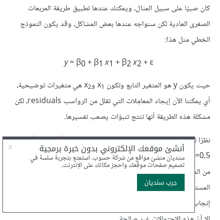
كان صبيًا على سبيل المثال، ويمكنك عندها تطبيق طريقة المربعات
الصغرى العادية لكن سنواجه عندها بعض المشاكل، وقد يكون النموذج
الخطي مثل هذا:
y
= β
+ β
x
+ β
x
+ ε
0
1
1
2
2
حيث يكون y هو المتغير التابع وتكون x
وx
هي متغيرات توضيحية،
2
1
أي يمكننا الآن إيجاد المعامِلات التي تقلل من الرواسب residuals، لكن
مشكلة هذه الطريقة أنها تنتج تنبؤات يصعب تفسيرها.
نظرًا للمعامِلات المقدَّرة وقيم كل من x
وx
، فقد يتنبأ النموذج أنّ
2
1
y=0.5، لكن القيم الوحيدة ذات المعنى للمتغير y هي 0 و1، وقد يكون
من المغري تفسير نتيجة مثل هذه على أنها احتمال، فقد نقول مثلًا أنّ
المستجيب صاحب القيم المعينة للمتغيرَين x
وx
لديه فرصة 50‎%‎ في
2
1
إنجاب صبي، لكن من الممكن أن يتنبأ هذا النموذج بـy=1.1 أو y= -0.1،
إلا أنّ هذه الاحتمالات غير صالحة.