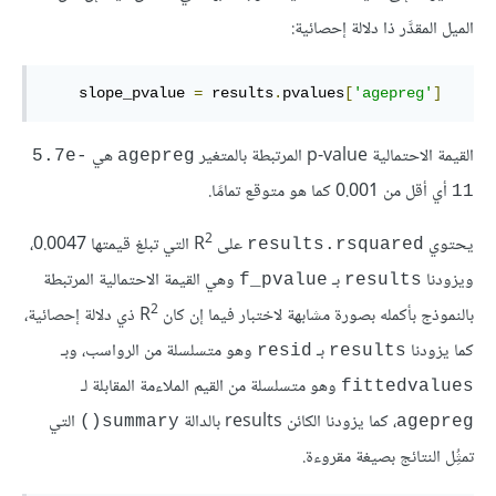
الميل المقدَّر ذا دلالة إحصائية:
    slope_pvalue 
=
 results
.
pvalues
[
'agepreg'
]
القيمة الاحتمالية p-value المرتبطة بالمتغير
هي
5.7e-
agepreg
أي أقل من 0.001 كما هو متوقع تمامًا.
11
2
يحتوي
على R
‎ التي تبلغ قيمتها 0.0047،
results.rsquared
ويزودنا
بـ
وهي القيمة الاحتمالية المرتبطة
f_pvalue
results
2
بالنموذج بأكمله بصورة مشابهة لاختبار فيما إن كان R
ذي دلالة إحصائية،
كما يزودنا
بـ
وهو متسلسلة من الرواسب، وبـ
resid
results
وهو متسلسلة من القيم الملاءمة المقابلة لـ
fittedvalues
، كما يزودنا الكائن results بالدالة
التي
summary()
agepreg
تمثُِل النتائج بصيغة مقروءة.