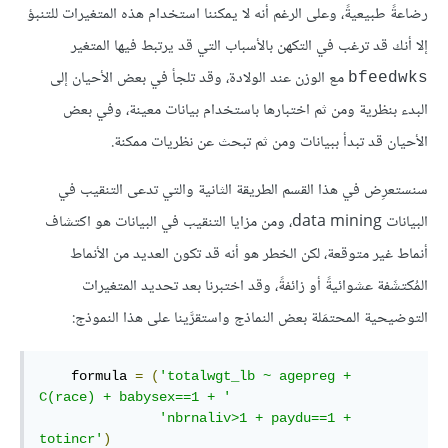
رضاعةً طبيعيةً، وعلى الرغم أنه لا يمكننا استخدام هذه المتغيرات للتنبؤ
إلا أنك قد ترغب في التكهن بالأسباب التي قد يرتبط فيها المتغير
مع الوزن عند الولادة، وقد تلجأ في بعض الأحيان إلى
bfeedwks
البدء بنظرية ومن ثم اختبارها باستخدام بيانات معينة، وفي بعض
الأحيان قد تبدأ ببيانات ومن ثم تبحث عن نظريات ممكنة.
سنستعرِض في هذا القسم الطريقة الثانية والتي تدعى التنقيب في
البيانات data mining، ومن مزايا التنقيب في البيانات هو اكتشاف
أنماط غير متوقعة، لكن الخطر هو أنه قد تكون العديد من الأنماط
المُكتشَفة عشوائيةً أو زائفةً، وقد اختبرنا بعد تحديد المتغيرات
التوضيحية المحتمَلة بعض النماذج واستقرَّينا على هذا النموذج:
    formula 
=
(
'totalwgt_lb ~ agepreg + 
C(race) + babysex==1 + '
'nbrnaliv>1 + paydu==1 + 
totincr'
)