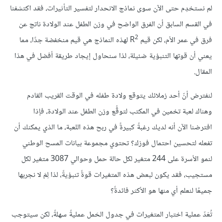
لم نستخدِم حتى الآن سوى نماذج الانحدار لتفسير التأثيرات، فقد اكتشفنا
في القسم السابق أن الفرق الواضح في وزن الطفل عند الولادة ناتج عن
2
فرق في عمر الأم، لكن قيم R
لهذه النماذج هي قيم منخفضة جدًا، مما
يعني أن قوتها التنبؤية ضئيلة، لذا سنحاول إيجاد طريقة أفضل في هذا
المقال.
لنفترض أنّ أحد زملائك يتوقع ولادة طفله في الوقت القريب القادم
وهناك لعبة تخمين في المكتب لتوقُّع وزن الطفل عند الولادة، فإذا
افترضنا الآن أنه لديك رغبةً كبيرةً في ربح هذه اللعبة، ما الذي يمكنك أن
تفعله لتحسين احتمال فوزك؟ تحتوي مجموعة بيانات المسح الوطني
لنمو الأسرة على 244 متغير لكل حالة حمل وحوالي 3087 متغير لكل
مستجيب، فقد يكون لبعض هذه المتغيرات قوةً تنبؤيةً، لذا لِمَ لا نجربها
جميعًا لنعلم أي منها هو الأكثر فائدةً؟
تُعَدّ عملية اختبار المتغيرات في جدول الحَمل عمليةً سهلةً، لكن سيتوجب