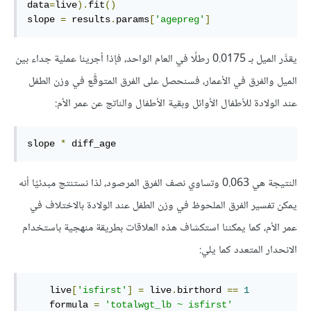
data
=
live
).
fit
()
slope 
=
 results
.
params
[
'agepreg'
]
يقدَّر الميل بـ 0.0175 رطلًا في العام الواحد، فإذا أجرينا عملية جداء بين
الميل والفرق في الأعمار، فسنحصل على الفرق المتوقَّع في وزن الطفل
عند الولادة للأطفال الأوائل وبقية الأطفال والناتج عن عمر الأم:
slope 
*
 diff_age
النتيجة هي 0.063 وتساوي نصف الفرق المرصود، لذا نستنتج مبدئيًا أنه
يمكن تفسير الفرق الملحوظ في وزن الطفل عند الولادة بالاختلاف في
عمر الأم، كما يمكننا استكشاف هذه العلاقات بطريقة منهجية باستخدام
الانحدار المتعدد كما يلي:
    live
[
'isfirst'
]
=
 live
.
birthord 
==
1
    formula 
=
'totalwgt_lb ~ isfirst'