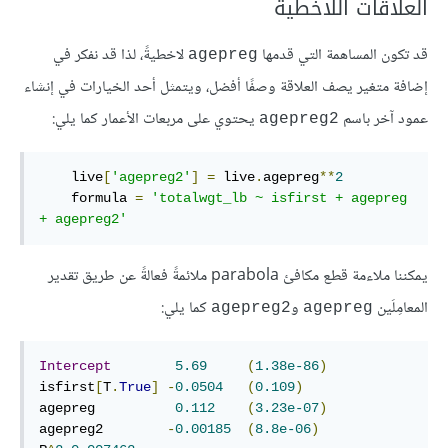
العلاقات اللاخطية
قد تكون المساهمة التي قدمها
لاخطيةً، لذا قد نفكر في
agepreg
إضافة متغير يصف العلاقة وصفًا أفضل، ويتمثل أحد الخيارات في إنشاء
عمود آخر باسم
يحتوي على مربعات الأعمار كما يلي:
agepreg2
    live
[
'agepreg2'
]
=
 live
.
agepreg
**
2
    formula 
=
'totalwgt_lb ~ isfirst + agepreg 
+ agepreg2'
يمكننا ملاءمة قطع مكافئ parabola ملائمةً فعالةً عن طريق تقدير
المعامِلَين
و
كما يلي:
agepreg2
agepreg
Intercept
5.69
(
1.38e-86
)
isfirst
[
T
.
True
]
-
0.0504
(
0.109
)
agepreg          
0.112
(
3.23e-07
)
agepreg2        
-
0.00185
(
8.8e-06
)