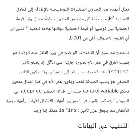
تمثِّل أعمدة هذا الجدول المتغيرات التوضيحية بالإضافة إلى مُعامِل
2
التحديد R
، حيث تُعَدّ كل خانة من الجدول معامِلًا مقدَّرًا وإما قيمةً
احتماليةً بين قوسين أو قيمةً احتماليةً بجانبها علامة نجمية
تشير إلى
*
أن القيمة الاحتمالية أقل من 0.001.
نستنتج مما سبق أنّ الاختلاف الواضح في وزن الطفل عند الولادة هو
بسبب الفرق في عمر الأم بصورة جزئية على الأقل، إذ يصغر تأثير
عندما نضيف عمر الأم إلى النموذج، وقد يكون التأثير
isfirst
المتبقي هو بسبب الصدفة فقط، ويكون عمر الأم في هذا المثال متغير
تحكم control variable حيث أن إضافة المتغير
إلى
agepreg
النموذج "يتحكم" بالفرق في العمر بين أمهات الأطفال الأوائل وأمهات بقية
الأطفال مما يجعل عزل تأثير
ممكنًا إذا وجد.
isfirst
التنقيب في البيانات