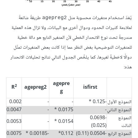
يُعَدّ استخدام متغيرات محسوبة مثل
طريقةً شائعةً
agepreg2
لملاءمة كثيرات الحدود ودوال أخرى مع البيانات، ولا تزال هذه العملية
مندرجةً تحت نوع الانحدار الخطي لأن المتغير التابع هو دالة خطية
للمتغيرات التوضيحية بغض النظر عما إذا كانت بعض المتغيرات تمثِّل
دوالًا لاخطيةً لغيرها، كما يلخِّص الجدول التالي نتائج تحليلات الانحدار
هذه:
agepre
2
R
agepreg2
isfirst
g
النموذج الأول
-0.125 *
-
-
0.002
النموذج الثاني
-
0.0175 *
-
0.0047
النموذج
-0.0698
0.0053
-
0.0154 *
الثالث
(0.025)
النموذج الرابع
-0.0504 (0.11)
0.112*
-0.00185 *
0.0075