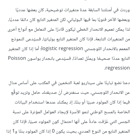
وردت في أمثلتنا السابقة عدة متغيرات توضيحية، كان بعضها عدديًا
وبعضها الآخر فئويًا بما فيها البولياني، لكن المتغير التابع كان دائمًا عدديًا،
لذا يمكن تعميم الانحدار الخطي ليكون قادرًا على التعامل مع أنواع أخرى
من المتغيرات التابعة، فإذا كان المتغير التابع بوليانيًا، فسيُدعى النموذج
المعمم بالانحدار اللوجستي logistic regression؛ أما إذا كان المتغير
التابع عددًا صحيحًا ويمثِّل تعدادًا، فسيُدعى بانحدار بواسون Poisson
regression.
دعنا نضع تباينًا على سيناريو لعبة التخمين في المكتب على أساس مثال
عن الانحدار اللوجستي، حيث سنفترض أنّ صديقتك حامل وتريد توقُّع
فيما إذا كان المولود صبيًا أو بنتًا، إذ يمكنك عندها استخدام البيانات
الخاصة بالمسح الوطني لنمو الأسرة لإيجاد العوامل المؤثرة على نسبة
الجنس التي عُرِّفت عادةً على أنها احتمال كون المولود صبيًا، فإذا كان
المتغير التابع من النوع العددي، بحيث يكون 0 إذا كان المولود بنتًا و1 إذا