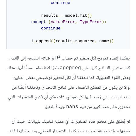
continue
            results 
=
 model
.
fit
()
except
(
ValueError
,
TypeError
):
continue
        t
.
append
((
results
.
rsquared
,
 name
))
2
يمكننا إنشاء نموذج لكل متغير ثم حساب R
وإضافة النتيجة إلى قائمة،
كما تحتوي النماذج كلها على
نظرًا لأننا نعلم مسبقًا أنها تمتلك
agepreg
بعض القوة التنبؤية، كما تحققنا أن لكل لمتغير توضيحي بعض التباين،
وإلا لن يكون من الممكن الاعتماد على نتائج الانحدار، وتحققنا أيضًا من
عدد المرات التي رُصد فيها كل نموذج، فلا يمكن أن تكون المتغيرات التي
تحتوي على عدد كبير من قيم
جيدةً للتنبؤ.
nans
لم يُطبَّق على معظم هذه المتغيرات أيّ عملية تنظيف للبيانات، حيث أن
بعضها مرمَّز بطريقة غير مناسبة كثيرًا للانحدار الخطي، ونتيجة لهذا فقد