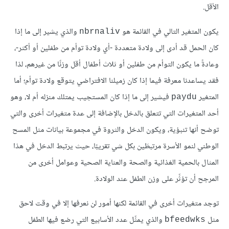
الأقل.
يكون المتغير التالي في القائمة هو
والذي يشير إلى ما إذا
nbrnaliv
كان الحمل قد أدى إلى ولادة متعددة -أي ولادة توأم من طفلين أو أكثر-،
وعادةً ما يكون التوأم من طفلين أو ثلاث أطفال أقل وزنًا من غيرهم، لذا
فقد يساعدنا معرفة فيما إذا كان زميلنا الافتراضي يتوقع ولادة توأم؛ أما
المتغير
فيشير إلى ما إذا كان المستجيب يمتلك منزله أم لا، وهو
paydu
أحد المتغيرات التي تتعلق بالدخل بالإضافة إلى عدة متغيرات أخرى والتي
توضح أنها تنبؤية، ويكون الدخل والثروة في مجموعة بيانات مثل المسح
الوطني لنمو الأسرة مرتبطَين بكل شي تقريبًا، حيث يرتبط الدخل في هذا
المثال بالحمية الغذائية والصحة والعناية الصحية وعوامل أخرى من
المرجح أن تؤثِّر على وزن الطفل عند الولادة.
توجد متغيرات أخرى في القائمة لكنها أمور لن نعرفها إلا في وقت لاحق
مثل
والذي يمثِّل عدد الأسابيع التي رضع فيها الطفل
bfeedwks