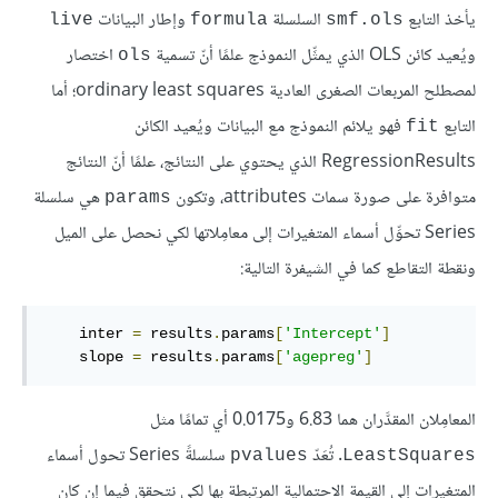
يأخذ التابع
السلسلة
وإطار البيانات
live
formula
smf.ols
ويُعيد كائن OLS الذي يمثِّل النموذج علمًا أنّ تسمية
اختصار
ols
لمصطلح المربعات الصغرى العادية ordinary least squares؛ أما
التابع
فهو يلائم النموذج مع البيانات ويُعيد الكائن
fit
RegressionResults الذي يحتوي على النتائج، علمًا أنّ النتائج
متوافرة على صورة سمات attributes، وتكون
هي سلسلة
params
Series تحوِّل أسماء المتغيرات إلى معامِلاتها لكي نحصل على الميل
ونقطة التقاطع كما في الشيفرة التالية:
    inter 
=
 results
.
params
[
'Intercept'
]
    slope 
=
 results
.
params
[
'agepreg'
]
المعامِلان المقدَّران هما 6.83 و0.0175 أي تمامًا مثل
. تُعَدّ
سلسلةً Series تحول أسماء
pvalues
LeastSquares
المتغيرات إلى القيمة الاحتمالية المرتبطة بها لكي نتحقق فيما إن كان