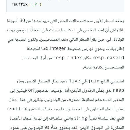
rsuffix
=
'_r'
)
يحدِّد السطر الأول سجلات حالات الحمل التي تزيد مدتها عن 30 أسبوعًا
بافتراض أنّ لعبة التخمين في المكتب قد بدأت قبل عدة أسابيع من موعد
الولادة، في حين يقرأ السطر التالي ملف المستجيبين، وتكون النتيجة هي
إطار بيانات يحوي فهارس صحيحة integer، لكننا استبدلنا
مكان
من أجل البحث عن
resp.index
resp.caseid
المستجيبين بكفاءة عالية.
استُدعِي التابع
في
وهو يمثِّل الجدول الأيسر، ومرِّر
live
join
الذي يمثِّل الجدول الأيمن؛ أما الوسيط المحجوز
فيشير إلى
on
resp
المتغير المستخدَم لمطابقة الصفوف من الجدولين، وتظهر في هذا المثال
بعض أسماء الجداول في الجدولين، لذا يجب توفير المتغير
rsuffix
الذي يُعَدّ سلسلةً نصيةً string والتي ستُضاف إلى نهاية أسماء الأعمدة
المتكررة في الجدول الأيمن، فقد يحتوي مثلًا كلا الجدولين على عمود