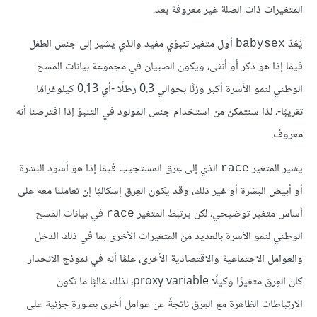
المتغيرات ذات الصلة غير معروفة بعد.
يُعَدّ
أول متغير تنبؤي مفيد والذي يشير إلى جنس الطفل
babysex
فيما إذا هو ذكر أو أنثى، ويكون الصبيان في مجموعة بيانات المسح
الوطني لنمو الأسرة أكبر وزنًا بحوالي 0.3 رطلًا -أي 0.13 كيلوغرامًا
تقريبًا-، لذا سنتمكن من استخدام جنس المولود في التنبؤ إذا افترضنا أنه
معروف.
يشير المتغير
الذي إلى عِرق المستجيب فيما إذا هو أسود البشرة
race
أو أبيض البشرة أو غير ذلك، وقد يكون العِرق إشكاليًا إن تعاملنا معه على
أساس متغير توضيحي، لكن يرتبط المتغير
في بيانات المسح
race
الوطني لنمو الأسرة بالعديد من المتغيرات الأخرى بما في ذلك الدخل
والعوامل الاجتماعية والاقتصادية الأخرى، علمًا أنه في نموذج الانحدار
كان العِرق متغيرًا وكيلًا proxy variable، لذلك غالبًا ما تكون
الارتباطات الظاهرة مع العِرق ناتجةً عن عوامل أخرى بصورة جزئية على