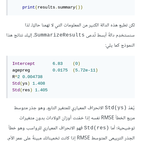
print
(
results
.
summary
())
لكن تطبع هذه الدالة الكثير من المعلومات التي لا تهمنا حاليًا، لذا
سنستخدِم دالةً أبسط تُدعى
، إليك نتائج هذا
SummarizeResults
النموذج كما يلي:
Intercept
6.83
(
0
)
agepreg         
0.0175
(
5.72e-11
)
R
^
2
0.004738
Std
(
ys
)
1.408
Std
(
res
)
1.405
يُعَدّ
الانحراف المعياري للمتغير التابع، وهو جذر متوسط
Std(ys)
مربع الخطأ RMSE نفسه إذا خمّنت أوزان الولادات بدون متغيرات
توضيحية؛ أما
فهو الانحراف المعياري للرواسب وهو خطأ
Std(res)
الجذر التربيعي المتوسط RMSE إذا كانت تخميناتك مبينةً على عمر الأم،