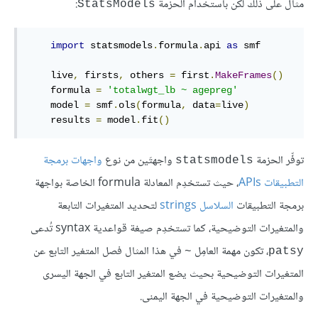
مثال على ذلك لكن باستخدام الحزمة
:
StatsModels
import
 statsmodels
.
formula
.
api 
as
 smf

    live
,
 firsts
,
 others 
=
 first
.
MakeFrames
()
    formula 
=
'totalwgt_lb ~ agepreg'
    model 
=
 smf
.
ols
(
formula
,
 data
=
live
)
    results 
=
 model
.
fit
()
توفِّر الحزمة
واجهتَين من نوع
واجهات برمجة
statsmodels
التطبيقات APIs
، حيث تستخدِم المعادلة formula الخاصة بواجهة
برمجة التطبيقات
السلاسل strings
لتحديد المتغيرات التابعة
والمتغيرات التوضيحية، كما تستخدِم صيغة قواعدية syntax تُدعى
، تكون مهمة العامِل
في هذا المثال فصل المتغير التابع عن
~
patsy
المتغيرات التوضيحية بحيث يضع المتغير التابع في الجهة اليسرى
والمتغيرات التوضيحية في الجهة اليمنى.