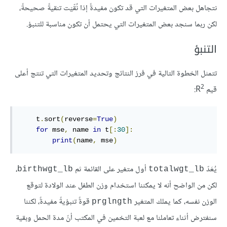
نتجاهل بعض المتغيرات التي قد تكون مفيدةً إذا نُقّيَت تنقيةً صحيحةً،
لكن ربما سنجد بعض المتغيرات التي يحتمل أن تكون مناسبة للتنبؤ.
التنبؤ
تتمثل الخطوة التالية في فرز النتائج وتحديد المتغيرات التي تنتج أعلى
2
قيم R
:
    t
.
sort
(
reverse
=
True
)
for
 mse
,
 name 
in
 t
[:
30
]:
print
(
name
,
 mse
)
يُعَدّ
أول متغير على القائمة ثم
،
birthwgt_lb
totalwgt_lb
لكن من الواضح أنه لا يمكننا استخدام وزن الطفل عند الولادة لتوقع
الوزن نفسه، كما يملك المتغير
قوةً تنبؤيةً مفيدةً، لكننا
prglngth
سنفترض أثناء تعاملنا مع لعبة التخمين في المكتب أنّ مدة الحمل وبقية