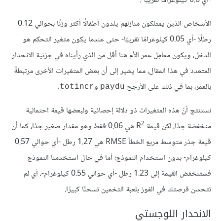
-أي 0.6 كيلوغرامًا تقريبًا-.
الأشخاص الذين يمتلكون منازلهم يلدون أطفالًا أكثر وزنًا بحوالي 0.12
رطلًا -أي 0.05 كيلوغرامًا تقريبًا- حتى عندما يكون متغير التحكم هو
الدخل، ويكون معامِل عمر الأم هنا أقل من الذي رأيناه في جزئية الانحدار
المتعدد في هذا المقال، مما يشير إلى أن بعض المتغيرات الأخرى مرتبطةً
بالعمر، بما في ذلك على الأرجح
و
.
totincr
paydu
نستنتج أنّ هذه المتغيرات ذو دلالة إحصائية ولبعضها قيمة احتمالية
2
منخفضة جدًا، لكن قيمة R
هي 0.06 فقط وهو مقدار صغير جدًا، كما أن
قيمة جذر متوسط مربع الخطأ RMSE هي 1.27 رطل -أي حوالي 0.57
كيلوغرام- بدون استخدام النموذج؛ أما في حال استخدمنا النموذج
فستنخفض القيمة إلى 1.23 رطل -أي حوالي 0.55 كيلوغرام-، أي لم
تتحسن فرصتك في الفوز بلعبة التخمين تسحنًا كبيرًا.
الانحدار اللوجستي