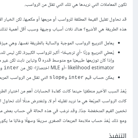
تكون المعاملات التي نريدها هي تلك التي تقلل من الرواسب.
قد نحاول تقليل القيمة المطلقة للرواسب أو مربعها أو مكعبها، لكن الخيار
هذه الطريقة هي الأشيع؟ هناك ثلاث أسباب وجيهة وسبب أقل أهمية لذلك 
يعامِل التربيع الرواسب الموجبة والسالبة بالطريقة نفسها، وهي ميزة
يُعطي التربيع وزنًا -أي ترجيحًا- أكبر للرواسب الكبيرة، لكن ليس للد
likelihood estimator -أو MLE اختصارًا- لكل من
و
inter
يمكن حساب قيم
و
التي تقلل من الرواسب المربعة
slope
inter
يُعَدّ السبب الأخير منطقيًا حينما كانت كفاءة الحسابات أهم من اختيار الطر
كانت الرواسب المربّعة هي ما نريد تقليله أم لا، ولنفترض مثلًا أنك تحاول ا
تخمين القيم المنخفضة جدًا، وقد نرغب في هذه الحالة في حساب بعض من د
ومع ذلك يُعَدّ حساب ملاءمة المربعات الصغرى سريعًا وسهلًا وغالبًا ما يكون
التنفيذ