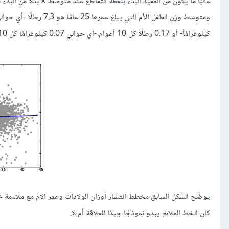
غالبًا ما يكون من المفيد البدء بنقطة التقاطع عند متوسط
x
كيلوغرامًأ- أو 0.17 رطلًا كل 10 أعوام -أي حوالي 0.07 كيلوغرامًا كل 10 أعوام-.
يوضِّح الشكل السابق مخطط انتشار أوزان الولادات وعمر الأم مع ملاءمة خط
كان الخط الملائم يبدو نموذجًا جيدًا للعلاقة أم لا.