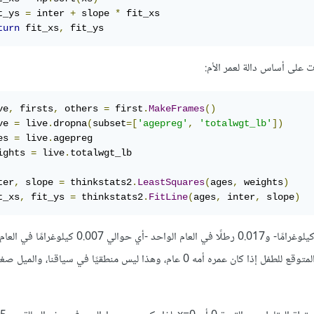
t_ys 
=
 inter 
+
 slope 
*
 fit_xs

turn
 fit_xs
,
 fit_ys
 على أساس دالة لعمر الأم:
ve
,
 firsts
,
 others 
=
 first
.
MakeFrames
()
ve 
=
 live
.
dropna
(
subset
=[
'agepreg'
,
'totalwgt_lb'
])
es 
=
 live
.
agepreg

ights 
=
 live
.
totalwgt_lb

ter
,
 slope 
=
 thinkstats2
.
LeastSquares
(
ages
,
 weights
)
t_xs
,
 fit_ys 
=
 thinkstats2
.
FitLine
(
ages
,
 inter
,
 slope
)
تبلغ قيمة نقطة التقاطع المقدَّرة والميل المقدَّر 6.8 رطلًا -أي حوالي 3.08 كيلوغرامًا- و0.017 رطلًا في العام ا
ومن الصعب تفسير هذه القيم بهذه الصورة، حيث تُعَدّ نقطة التقاطع الوزن المتوقع للطفل إذا كان عمره أمه 0 عام، وهذا ليس منطقيًا في سياقن