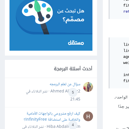
    fi
re
    li
    li
    ag
    we
أحدث أسئلة البرمجة
    in
    fi
سؤال عن تعلم البرمجه
Ahmed Alhafiz2 · نشر
الثلاثاء في
5
لواحد -أي حوالي 0.007 كيلوغرامًا في العام الواحد-،
21:45
ا، والميل صغير جدًا
كيف ارفع مشروعي بالواجهات الأمامية
والخلفية على استضافة InfinityFree؟
4
Hiba Abdalrheem · نشر
الثلاثاء في