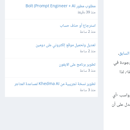
مطلوب مطور Bolt (Prompt Engineer + AI 
Developer)
منذ 39 دقيقة
استرجاع أو حذف حساب
منذ 2 ساعة
تعديل وتحميل موقع إلكتروني على دومين
منذ 2 ساعة
السابق
،
50th- والمئين 75 -أي 75th percentile- للرواسب الموجودة في
تطوير برنامج على الايفون
منذ 3 ساعة
interquartil هو حوالي رطلين -أي حوالي 0.9 كيلوغرامًا-، لذا
تطوير نسخة تجريبية من Khedma AI لمساعدة المتاجر
منذ 3 ساعة
رواسب -أي
دل على أن