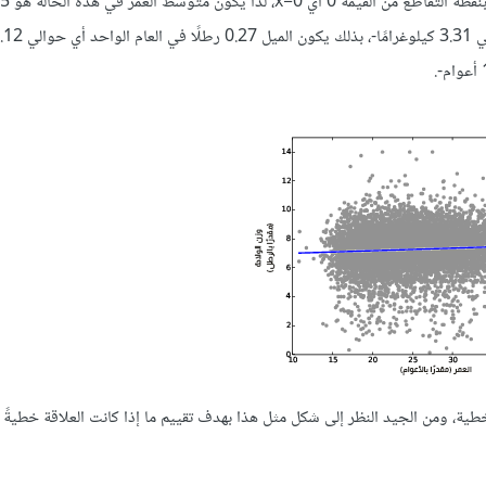
ومتوسط وزن الطفل للأم التي يبلغ عمرها 25 عامًا هو 7.3 رطلًا -أي حوالي 3.31 كيلوغرامًا-، بذلك يكون الم
ية، ومن الجيد النظر إلى شكل مثل هذا بهدف تقييم ما إذا كانت العلاقة خطيةً أم