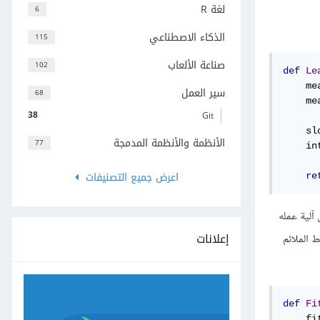
لغة R
6
الذكاء الاصطناعي
115
صناعة الألعاب
102
def
Le
    me
سير العمل
68
    me
38
Git
    sl
الأنظمة والأنظمة المدمجة
77
    in
اعرض جميع التصنيفات
re
آلية عمله
إعلانات
 الملائم
def
Fi
    fi