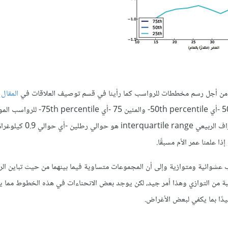
ا من أجل رسم مخططات للرواسب كما رأينا في قسم توصيف العلاقات في
المقال 
حيث يوضِّح الشكل السابق المئين 25 -أي 25th percentile- والمئين 50 -أي  percentile
كل مجموعة، وكما هو متوقع فإن الوسيط median يقارب الصفر والانحراف الربيعي e range
عشوائية ومتوازية وإلى أن المجموعات متساوية فيما بينهما من حيث تباين ال
ة من التوازي وهذا أمر جيد، لكن يوجد بعض الانحناءات في هذه الخطوط مما ي
جيدًا بما يكفي لبعض الأغراض.