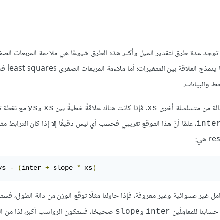
عاملات الترابط قوة وإشارة العلاقة لكنها لا تقيس الميل slope، إذ توجد عدة طرق لتقدير الميل وأكثر هذه الطرق شيوعًا هي ملاءمة المرب
linear least squares fit، حيث تُ
دالة من متسلسلة أخرى
، فإذا كانت هناك علاقةً خطيةً بين
و
مع نقطة ت
ys
xs
xs
، علمًا أنّ هذا التوقع تقريبي فحسب أي ليس دقيقًا إلا إذا كان الترابط مثال
inte
ys 
-
(
inter 
+
 slope 
*
 xs
)
 غير عشوائية وغير معروفة، فإذا حاولنا مثلًا توقّع الوزن من دالة الطول، فس
سابنا للمعامِلَين
و
صحيحًا، فستكون الرواسب أكبر، لذا من ال
slope
inter