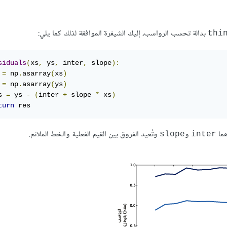
بدالة تحسب الرواسب، إليك الشيفرة الموافقة لذلك كما يلي:
thi
siduals
(
xs
,
 ys
,
 inter
,
 slope
):
 
=
 np
.
asarray
(
xs
)
 
=
 np
.
asarray
(
ys
)
s 
=
 ys 
-
(
inter 
+
 slope 
*
 xs
)
turn
 res
 هما
و
وتُعيد الفروق بين القيم الفعلية والخط الملائم.
slope
inter