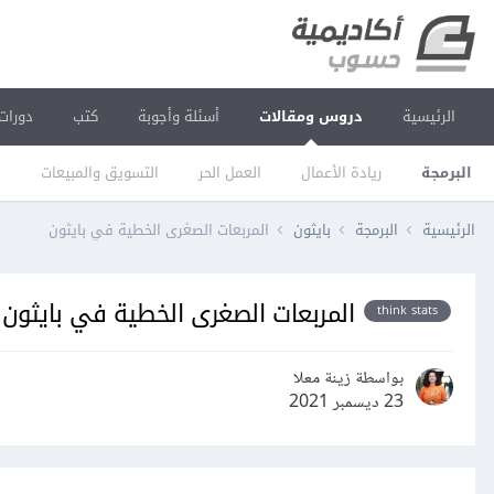
الرئيسية
دروس ومقالات
أسئلة وأجوبة
كتب
دورات
البرمجة
ريادة الأعمال
العمل الحر
التسويق والمبيعات
ا
الرئيسية
البرمجة
بايثون
المربعات الصغرى الخطية في بايثون
المربعات الصغرى الخطية في بايثون
think stats
بواسطة زينة معلا
23 ديسمبر 2021