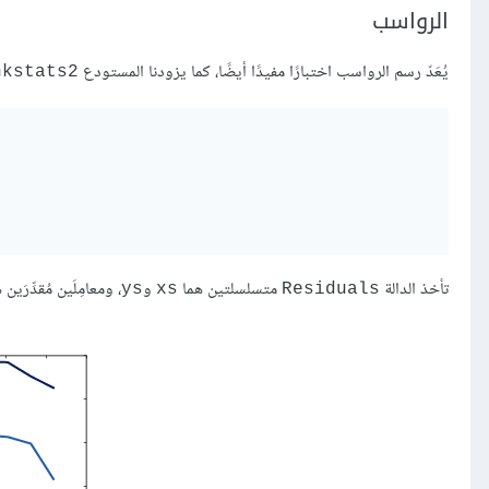
الرواسب
يُعَدّ رسم الرواسب اختبارًا مفيدًا أيضًا، كما يزودنا المستودع
nkstats2
تأخذ الدالة
متسلسلتين هما
و
، ومعامِلَين مُقدِّرَين
ys
xs
Residuals