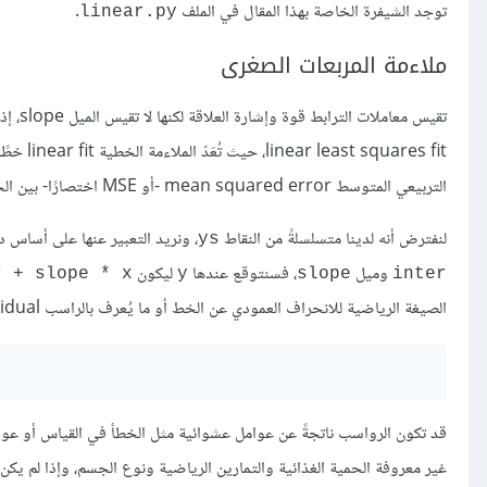
توجد الشيفرة الخاصة بهذا المقال في الملف
.
linear.py
ملاءمة المربعات الصغرى
تقيس م
التربيعي المتوسط mean squared error -أو MSE اختصارًا- بين الخط والبيانات.
لنفترض أنه لدينا متسلسلةً من النقاط
، ونريد التعبير عنها على أساس 
ys
وميل
، فسنتوقع عندها
ليكون
r + slope * x
y
slope
inter
الصيغة الرياضية للانحراف العمودي عن الخط أو ما يُعرف بالراسب residual هي:
قد تكون الرواسب ناتجةً عن عوامل عشوائية مثل الخطأ في القياس أو عوامل
غير معروفة الحمية الغذائية والتمارين الرياضية ونوع الجسم، وإذا لم يكن ح