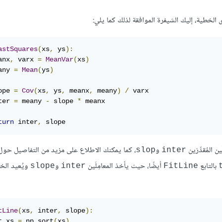
الخطية، إليك الشيفرة الموافقة لذلك كما يلي:
astSquares
(
xs
,
 ys
):
anx
,
 varx 
=
MeanVar
(
xs
)
any 
=
Mean
(
ys
)
ope 
=
Cov
(
xs
,
 ys
,
 meanx
,
 meany
)
/
 varx

ter 
=
 meany 
-
 slope 
*
 meanx

turn
 inter
,
 slope
ن المُقدِّرَين
و
، كما يمكنك الاطلاع على مزيد من التفاصيل حول 
slop
inter
بالتابع
أيضًا، حيث يأخذ المعامِلَين
و
ويُعيد الخط
slope
inter
FitLine
tLine
(
xs
,
 inter
,
 slope
):
t_xs 
=
 np
.
sort
(
xs
)