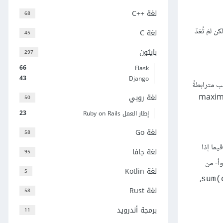
لغة C++‎
68
لكن لمَ تُعَدّ
لغة C
45
بايثون
297
66
Flask
43
Django
ب مترابطةً
لغة روبي
بت لكن غير معروف، فستكون ملاءمة المربعات الصغرى هي نفسها مُقدِّر الاحتمال الأعظم maximum
50
23
إطار العمل Ruby on Rails
لغة Go
58
يما إذا
لغة جافا
95
وأ- من
لغة Kotlin
5
،
sum(
لغة Rust
58
برمجة أندرويد
11