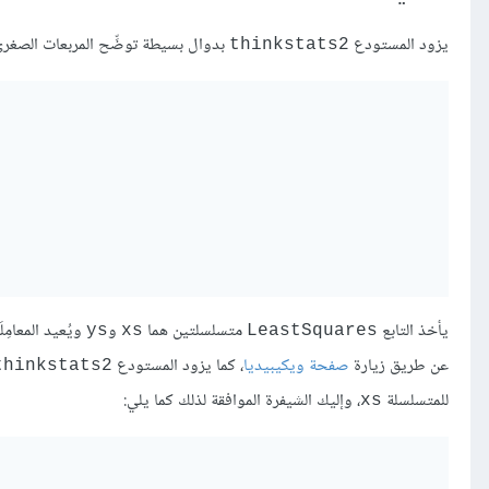
يزود المستودع
بدوال بسيطة توضِّح المربعات الصغرى 
thinkstats2
يأخذ التابع
متسلسلتين هما
و
ويُعيد المعامِلَي
ys
xs
LeastSquares
عن طريق زيارة
صفحة ويكيبيديا
، كما يزود المستودع
thinkstats2
للمتسلسلة
، وإليك الشيفرة الموافقة لذلك كما يلي:
xs