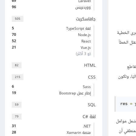
69
Laravel
96
ووردبريس
جافاسكربت
505
5
لغة TypeScript
عات الصغرى الخطية
70
Node.js
52
React
عَدّ الملاءمة الخطية linear fit خطًا ينمذج العلاقة بين المتغيرات؛ أما ملاءمة المربعات الصغرى least squares فتقلل الخطأ
21
Vue.js
(و 3 أكثر)
HTML
82
قاطع
يًا، وتكون
CSS
215
6
Sass
19
إطار عمل Bootstrap
SQL
res 
=
 
59
لغة C#‎
79
تشمل عوامل
31
‎.NET
منطقي أن
28
منصة Xamarin