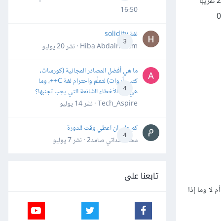
بدلًا من البدء بنقطة التقاطع من القيمة 0 أي x=0، لذا يكون متوسط العمر في هذه الحالة هو 25 تقريبًا
16:50
يل 0.27 رطلًا في العام الواحد أي حوالي 0.12
لغة solidity
3
Hiba Abdalrheem · نشر
20 يوليو
ما هي أفضل المصادر المجانية (كورسات،
كتب، أدوات) لتعلّم واحترام لغة C++، وما
4
هي أهم الأخطاء الشائعة التي يجب تجنبها؟
Tech_Aspire · نشر
14 يوليو
كم علي ان اعطي وقت للدورة
4
محمد سداتي صامد2 · نشر
7 يوليو
تابعنا على
 لا وما إذا