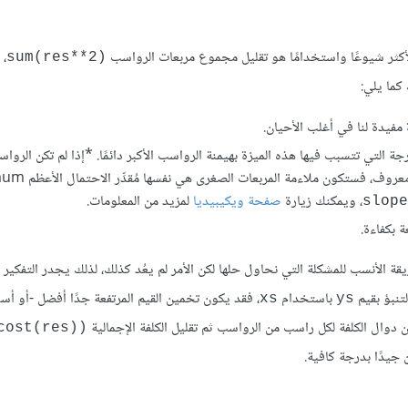
 الأكثر شيوعًا واستخدامًا هو تقليل مجموع مربعات الرواسب
، 
sum(res**2)
كما يلي:
 مفيدة لنا في أغلب الأحيان.
رجة التي تتسبب فيها هذه الميزة بهيمنة الرواسب الأكبر دائمًا. *إذا لم تكن الرواس
وإذا كان توزيعها طبيعيًا مع متوسط قدره 0 وتباين ثا
، ويمكنك زيارة
صفحة ويكيبيديا
لمزيد من المعلومات.
slope
 بكفاءة.
يقة الأنسب للمشكلة التي نحاول حلها لكن الأمر لم يعُد كذلك، لذلك يجدر التفكير ف
لتنبؤ بقيم
باستخدام
، فقد يكون تخمين القيم المرتفعة جدًا أفضل -أو أس
xs
ys
وال الكلفة لكل راسب من الرواسب ثم تقليل الكلفة الإجمالية
cost(res))
 جيدًا بدرجة كافية.