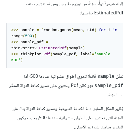
إليك شيفرةً تولِّد عيّنةً من توزيع طبيعي ومن ثم تنشِئ صنف
EstimatedPdf يناسبها:
>>>
 sample 
=
[
random
.
gauss
(
mean
,
 std
)
for
 i 
in
range
(
500
)]
>>>
 sample_pdf 
=
thinkstats2
.
EstimatedPdf
(
sample
)
>>>
 thinkplot
.
Pdf
(
sample_pdf
,
 label
=
'sample 
KDE'
)
تمثِّل
قائمةً تحوي أطوال عشوائية عددها 500؛ أما
sample
فهو كائن Pdf يحتوي على تقدير كثافة النواة المقدَّر
sample_pdf
من العيّنة.
يُظهر الشكل السابق دالة الكثافة الطبيعية وتقدير كثافة النواة بناءً على
العيّنة التي تحتوي على أطوال عشوائية عددها 500، بحيث يكون
التقدير مناسبًا للتوزيع الأصلي.