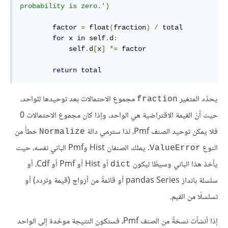
probability is zero.'
)
        factor 
=
 float
(
fraction
)
/
 total

for
 x 
in
 self
.
d
:
            self
.
d
[
x
]
*=
 factor

return
 total
يحدِّد المتغير
مجموع الاحتمالات بعد توحيدها للواحد،
fraction
حيث أنّ القيمة الاقتراضية هي الواحد، وإذا كان مجموع الاحتمالات 0
فلا يمكن توحيد الصنف Pmf، لذا سترمي دالة
خطأً من
Normalize
النوع
. يملك الصنفان Hist وPmf الباني نفسه، حيث
ValueError
يأخذ هذا الباني وسيطًا ليكون
أو Hist أو Pmf أو Cdf، أو
dict
سلسلة بانداز pandas Series أو قائمةً من أزواج (قيمة وتردد) أو
تسلسلًا من القيم.
إذا أنشأت نسخةً من الصنف Pmf، فستكون النتيجة موحَّدة إلى الواحد