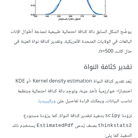
يوضِّح الشكل السابق دالة كثافة احتمالية طبيعية لنمذجة أطوال الإناث
البالغات في الولايات المتحدة الأمريكية، وتقدير كثافة نواة العيّنة في
حال كانت n=500.
تقدير كثافة النواة
يُعَد تقدير كثافة النواة Kernel density estimation -أو KDE
اختصارًا- خوارزميةً تأخذ عيّنة، وتوجِد دالة كثافة احتمالية منتظمة
تناسب البيانات، ويمكنك قراءة تفاصيل على
ويكيبيديا
.
تزوّدنا
بتنفيذ لتقدير كثافة النواة، كما يزوّدنا مستودع
scipy
بصنف يُدعى
يستخدِم ذلك
EstimatedPdf
thinkstats2
التنفيذ كما يلي: