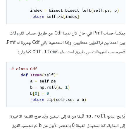
        index 
=
 bisect
.
bisect_left
(
self
.
ps
,
 p
)
return
 self
.
xs
[
index
]
يمكننا حساب Pmf في حال كان لدينا Cdf عن طريق حساب الفروقات
بين احتمالين تراكميَّين متتاليين، وإذا استدعينا باني Cdf ومررنا له Pmf،
فسيحسب الفروقات عن طريق استدعاء
كما يلي:
Cdf.Items
# class Cdf
def
Items
(
self
):
        a 
=
 self
.
ps

        b 
=
 np
.
roll
(
a
,
1
)
        b
[
0
]
=
0
return
 zip
(
self
.
xs
,
 a
-
b
)
يُزيح التابع
قيمًا من
إلى اليمين ويُدحرج القيمة الأخيرة
a
np.roll
إلى البداية، كما نستبدل القيمة 0 بالعنصر الأول من
ثم نحسب الفرق
b