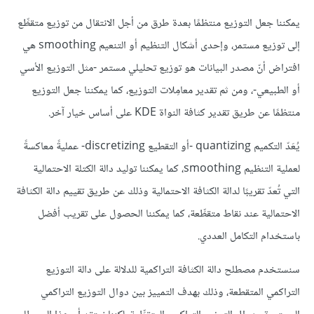
يمكننا جعل التوزيع منتظمًا بعدة طرق من أجل الانتقال من توزيع متقطِّع
إلى توزيع مستمر، وإحدى أشكال التنظيم أو التنعيم smoothing هي
افتراض أنّ مصدر البيانات هو توزيع تحليلي مستمر -مثل التوزيع الأسي
أو الطبيعي-، ومن ثم تقدير معامِلات التوزيع، كما يمكننا جعل التوزيع
منتظمًا عن طريق تقدير كثافة النواة KDE على أساس خيار آخر.
يُعَدّ التكميم quantizing -أو التقطيع discretizing- عمليةً معاكسةً
لعملية التنظيم smoothing، كما يمكننا توليد دالة الكتلة الاحتمالية
التي تُعدّ تقريبًا لدالة الكثافة الاحتمالية وذلك عن طريق تقييم دالة الكثافة
الاحتمالية عند نقاط متقطِّعة، كما يمكننا الحصول على تقريب أفضل
باستخدام التكامل العددي.
سنستخدم مصطلح دالة الكثافة التراكمية للدلالة على دالة التوزيع
التراكمي المتقطعة، وذلك بهدف التمييز بين دوال التوزيع التراكمي