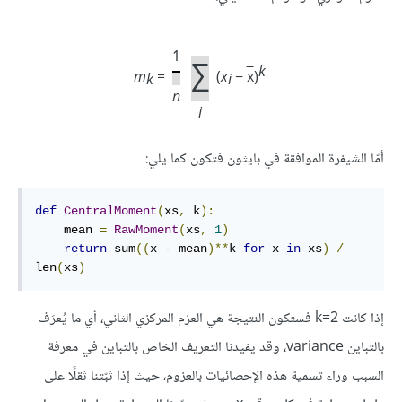
1
∑
k
m
=
(
x
−
x
)
k
i
n
i
أمّا الشيفرة الموافقة في بايثون فتكون كما يلي:
def
CentralMoment
(
xs
,
 k
):
    mean 
=
RawMoment
(
xs
,
1
)
return
 sum
((
x 
-
 mean
)**
k 
for
 x 
in
 xs
)
/
len
(
xs
)
إذا كانت k=2 فستكون النتيجة هي العزم المركزي الثاني، أي ما يُعرَف
بالتباين variance، وقد يفيدنا التعريف الخاص بالتباين في معرفة
السبب وراء تسمية هذه الإحصائيات بالعزوم، حيث إذا ثبّتنا ثقلًا على