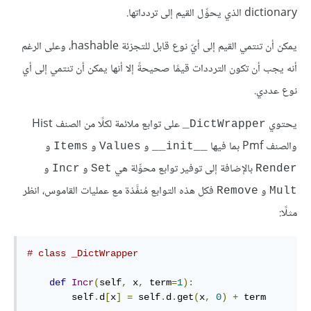
dictionary الذي يحوِّل القيم إلى تردداتها.
يمكن أن تنتمي القيم إلى أيّ نوع قابل للتجزئة hashable، وعلى الرغم
أنه يجب أن تكون الترددات قيمًا صحيحةً إلا أنها يمكن أن تنتمي إلى أي
نوع عددي.
يحتوي
على توابع ملائمة لكلًا من الصنف Hist
‎_DictWrapper
والصنف Pmf بما فيها
و
و
و
Items
Values
__init__
بالإضافة إلى توفير توابع محوِّلة هي
و
و
Incr
Set
Render
و
فكل هذه التوابع مُنفَّذة مع عمليات القاموس، انظر
Remove
Mult
مثلًا:
# class _DictWrapper
def
Incr
(
self
,
 x
,
 term
=
1
):
        self
.
d
[
x
]
=
 self
.
d
.
get
(
x
,
0
)
+
 term
