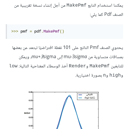
يمكننا استخدام التابع
من أجل إنشاء نسخة تقريبية من
MakePmf
الصنف Pdf كما يلي:
>>>
 pmf 
=
 pdf
.
MakePmf
()
يحتوي الصنف Pmf الناتج على 101 نقطة افتراضيًا تبتعد عن بعضها
بمسافات متساوية من mu-3
sigma إلى mu+3
sigma، ويمكن
للتابعَين
و
أخذ الوسطاء المفتاحية التالية:
low
Render
MakePmf
و
و
بصورة اختيارية.
n
high