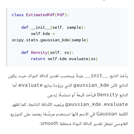
class
EstimatedPdf
(
Pdf
):
def
 __init__
(
self
,
 sample
):
        self
.
kde 
=
scipy
.
stats
.
gaussian_kde
(
sample
)
def
Density
(
self
,
 xs
):
return
 self
.
kde
.
evaluate
(
xs
)
يأخذ التابع
عيّنةً ويحسب تقدير كثافة النواة، حيث يكون
__init__
الناتج كائن
الذي يزوِّدنا بتابع
؛ أما
evaluate
gaussian_kde
التابع
فيأخذ قيمةً أو تسلسلًا يُدعى
Density
ويُعيد الكثافة الناتجة، كما تَظهر
gaussian_kde.evaluate
الكلمة Gaussian في الاسم لأنها تستخدم مرشِّحًا يعتمد على التوزيع
الغاوسي لجعل تقدير كثافة النواة منتظمًا smooth.