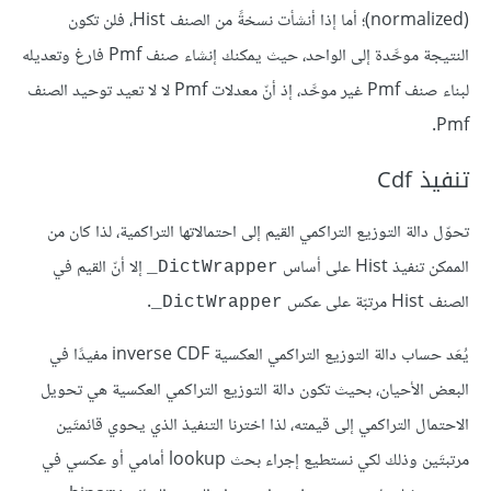
(normalized)؛ أما إذا أنشأت نسخةً من الصنف Hist، فلن تكون
النتيجة موحَّدة إلى الواحد، حيث يمكنك إنشاء صنف Pmf فارغ وتعديله
لبناء صنف Pmf غير موحَّد، إذ أنّ معدلات Pmf لا لا تعيد توحيد الصنف
Pmf.
تنفيذ Cdf
تحوّل دالة التوزيع التراكمي القيم إلى احتمالاتها التراكمية، لذا كان من
الممكن تنفيذ Hist على أساس
إلا أنّ القيم في
‎_‎DictWrapper
الصنف Hist مرتبّة على عكس
.
‎_DictWrapper
يُعَد حساب دالة التوزيع التراكمي العكسية inverse CDF مفيدًا في
البعض الأحيان، بحيث تكون دالة التوزيع التراكمي العكسية هي تحويل
الاحتمال التراكمي إلى قيمته، لذا اخترنا التنفيذ الذي يحوي قائمتَين
مرتبتَين وذلك لكي نستطيع إجراء بحث lookup أمامي أو عكسي في