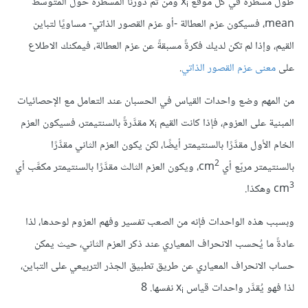
طول مسطرة في كل موقع x
‎ ومن ثم دوّرنا المسطرة حول المتوسط
i
mean، فسيكون عزم العطالة -أو عزم القصور الذاتي- مساويًا لتباين
القيم، وإذا لم تكن لديك فكرةً مسبقةً عن عزم العطالة، فيمكنك الاطلاع
على
معنى عزم القصور الذاتي
.
من المهم وضع واحدات القياس في الحسبان عند التعامل مع الإحصائيات
المبنية على العزوم، فإذا كانت القيم x
‎ مقدَّرةً بالسنتيمتر، فسيكون العزم
i
الخام الأول مقدَّرًا بالسنتيمتر أيضًا، لكن يكون العزم الثاني مقدَّرًا
2
بالسنتيمتر مربّع أي cm
‎، ويكون العزم الثالث مقدَّرًا بالسنتيمتر مكعَّب أي
3
cm
وبسبب هذه الواحدات فإنه من الصعب تفسير وفهم العزوم لوحدها، لذا
عادةً ما يُحسب الانحراف المعياري عند ذكر العزم الثاني، حيث يمكن
حساب الانحراف المعياري عن طريق تطبيق الجذر التربيعي على التباين،
لذا فهو يُقدَّر واحدات قياس x
i