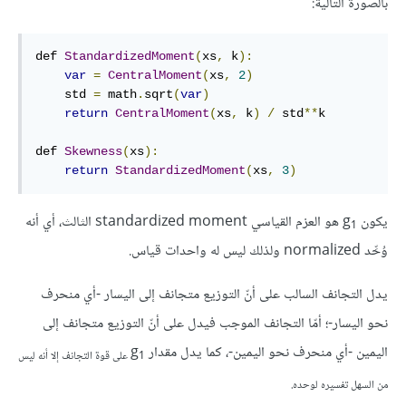
بالصورة التالية:
def 
StandardizedMoment
(
xs
,
 k
):
var
=
CentralMoment
(
xs
,
2
)
    std 
=
 math
.
sqrt
(
var
)
return
CentralMoment
(
xs
,
 k
)
/
 std
**
k

def 
Skewness
(
xs
):
return
StandardizedMoment
(
xs
,
3
)
يكون g
هو العزم القياسي standardized moment الثالث، أي أنه
1
وُحِّد normalized ولذلك ليس له واحدات قياس.
يدل التجانف السالب على أنّ التوزيع متجانف إلى اليسار -أي منحرف
نحو اليسار-؛ أمّا التجانف الموجب فيدل على أنّ التوزيع متجانف إلى
اليمين -أي منحرف نحو اليمين-، كما يدل مقدار g
1‎ على قوة التجانف إلا أنه ليس
من السهل تفسيره لوحده.