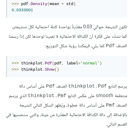
>>>
 pdf
.
Density
(
mean 
+
 std
)
0.0333001
تكون النتيجة حوالي 0.03 مقدَّرةً بواحدة كتلة احتمالية لكل سنتيمتر،
كما نشدِّد على فكرة أنّ الكثافة الاحتمالية لا تعنينا لوحدها لكن إذا رسمنا
الصنف
كما يلي، فيمكننا رؤية شكل التوزيع:
Pdf
>>>
 thinkplot
.
Pdf
(
pdf
,
 label
=
'normal'
)
>>>
 thinkplot
.
Show
()
يرسم التابع
الصنف
على أساس دالة
Pdf
thinkplot.Pdf
منتظمة smooth على عكس التابع
الذي يرسم
thinkplot.Pmf
الصنف
على أساس دالة خطوة، ويُظهِر الشكل التالي النتيجة
Pmf
بالإضافة إلى دالة الكثافة الاحتمالية المقدَّرة من عيّنة، والتي سنحسبها في
القسم التالي.