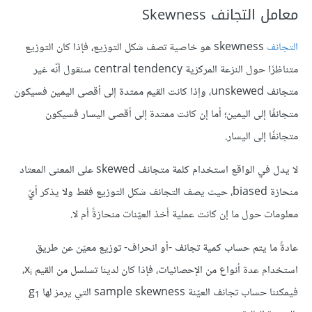
معامل التجانف Skewness
التجانف
skewness هو خاصية تصف شكل التوزيع، فإذا كان التوزيع
متناظرًا حول النزعة المركزية central tendency سنقول أنّه غير
متجانف unskewed، وإذا كانت القيم ممتدة إلى أقصى اليمين فسيكون
متجانفًا إلى اليمين؛ أما إن كانت ممتدة إلى أقصى اليسار فسيكون
متجانفًا إلى اليسار.
لا يدل في الواقع استخدام كلمة متجانف skewed على المعنى المعتاد
منحازة biased، حيث يصف التجانف شكل التوزيع فقط ولا يذكر أيّ
معلومات حول ما إن كانت عملية أخذ العيّنات منحازةً أم لا.
عادةً ما يتم حساب كمية تجانف -أو انحراف- توزيع معيّن عن طريق
استخدام عدة أنواع من الإحصائيات، فإذا كان لدينا تسلسل من القيم x
‎،
i
فيمكننا حساب تجانف العيّنة sample skewness التي يرمز لها g
1