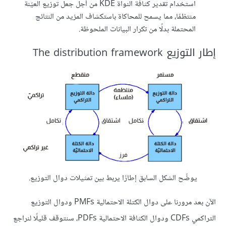
استخدام تقدير كثافة النواة KDE من أجل جعل توزيع العيّنة
منتظمًا، مما يسمح للمحاكاة باستكشاف المزيد من النتائج
المحتملة بدلًا من تكرار البيانات الملحوظة.
إطار التوزيع The distribution framework
يوضِّح الشكل السابق إطارًا يربط بين تمثيلات دوال التوزيع.
الآن بعد مرورنا على دوال الكتلة الاحتمالية PMFs ودوال التوزيع
التراكمي CDFs ودوال الكثافة الاحتمالية PDFs، سنتوقف قليلًا لنراجع