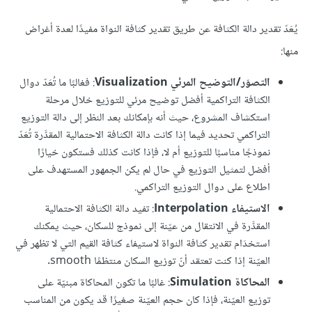
يُعَدّ تقدير دالة الكثافة عن طريق تقدير كثافة النواة مفيدًا لعدة أغراض
منها:
التصوّر/التوضيح المرئي Visualization
: فغالبًا ما تُعَدّ دوال
الكثافة التراكمية أفضل توضيح مرئي للتوزيع خلال مرحلة
استكشاف المشروع، حيث أنه بإمكانك بعد النظر إلى دالة التوزيع
التراكمي تحديد فيما إذا كانت دالة الكثافة الاحتمالية المقدَّرة تُعَدّ
نموذجًا مناسبًا للتوزيع أم لا، فإذا كانت كذلك فستكون خيارًا
أفضل لتمثيل التوزيع في حال لم يكن الجمهور المستهدف على
اطلاع على دوال التوزيع التراكمي.
الاستيفاء Interpolation
: تفيد دالة الكثافة الاحتمالية
المقدَّرة في الانتقال من عيّنة إلى نموذج للسكان، حيث يمكنك
استخدَام تقدير كثافة النواة لاستيفاء كثافة القيم التي لا تظهر في
العيّنة إذا كنت تعتقد أنّ توزيع السكان منتظمًا smooth.
المحاكاة Simulation
: غالبًا ما تكون المحاكاة مبنيّة على
توزيع العيّنة، فإذا كان حجم العيّنة صغيرًا قد يكون من المناسب