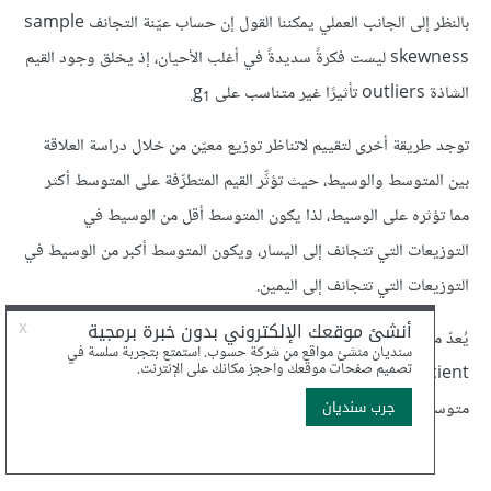
بالنظر إلى الجانب العملي يمكننا القول إن حساب عيّنة التجانف sample
skewness ليست فكرةً سديدةً في أغلب الأحيان، إذ يخلق وجود القيم
الشاذة outliers تأثيرًا غير متناسب على g
1‎.
توجد طريقة أخرى لتقييم لاتناظر توزيع معيّن من خلال دراسة العلاقة
بين المتوسط والوسيط، حيث تؤثِّر القيم المتطرِّفة على المتوسط أكثر
مما تؤثره على الوسيط، لذا يكون المتوسط أقل من الوسيط في
التوزيعات التي تتجانف إلى اليسار، ويكون المتوسط أكبر من الوسيط في
التوزيعات التي تتجانف إلى اليمين.
يُعدّ معامل التجانف المتوسط لبيرسون Pearson’s median
skewness coefficient مقياسًا للتجانف يعتمد على الفرق بين
متوسط العيّنة والوسيط، وتكون الصيغة الرياضية له كما يلي:
g
= 3 (
x
−
m
) /
S
p