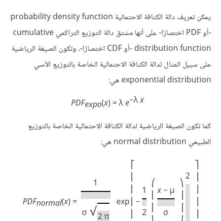
يمكن تعريف دالة الكثافة الاحتمالية probability density function
-أو PDF اختصارًا- على أنها مشتق دالة التوزيع التراكمي cumulative
distribution function -أو CDF اختصارًا-، وتكون الصيغة الرياضية
على سبيل المثال لدالة الكثافة الاحتمالية الخاصة بالتوزيع الأسي
exponential distribution هي:
−λ
x
PDF
(
x
) = λ
e
expo
كما تكون الصيغة الرياضية لدالة الكثافة الاحتمالية الخاصة بالتوزيع
الطبيعي normal distribution هي:
⎡
⎤
2
⎢
⎥
1
⎛
⎞
⎢
⎥
1
x
− µ
⎜
⎟
PDF
(
x
) =
exp
⎢
−
⎥
normal
⎜
⎟
√
σ
2
σ
⎢
⎥
2 π
⎝
⎠