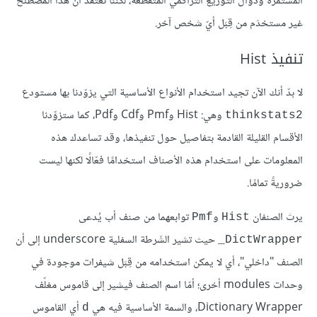
المستمرة ودوال التوزيع التراكمي المتقطِّعة، لكننا نعتقد أن هذا المصطلح
غير مستخدَم من قِبَل أيّ شخص آخر.
تنفيذ Hist
لا بدّ أنك الآن تجيد استخدام الأنواع الأساسية التي يزوّدنا بها مستودع
وهي: Hist وPmf وCdf وPdf، كما ستزوِّدنا
thinkstats2
الأقسام القليلة القادمة بتفاصيل حول تنفيذها، وقد تساعدك هذه
المعلومات على استخدام هذه الأصناف استخدامًا فعّالًا لكنها ليست
ضروريةً تمامًا.
يرث الصنفان
و
توابعهما من صنف أب يُدعى
Pmf
Hist
حيث تشير الشَرطة السفلية underscore إلى أن
‎_DictWrapper‎
الصنف "داخلي"، أي لا يمكن استخدامه من قِبَل شيفرات موجودة في
وحدات modules أخرى؛ أمّا اسم الصنف فيشير إلى قاموس مغلّف
Dictionary Wrapper، والسمة الأساسية فيه هي
أي القاموس
d