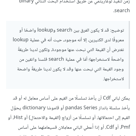
زمن تنفيذ لوغاريتمي عن طريق استخدام البحث الثنائي binary
search.
توضيح: قد لا يكون الفرق بين search وlookup واضحًا أو
معروفًا لدى الكثيرين، إلا أنه موجود، حيث أنه في عملية lookup
نفترض أن القيمة التي نبحث عنها موجودة، وتكون لدينا طريقةً
واضحةً لاستخراجها؛ أمّا في عملية search فلسنا واثقين من
وجود القيمة التي نبحث عنها وقد لا يكون لدينا طريقةً واضحة
لاستخراجها.
يمكن لباني Cdf أن يأخذ تسلسلًا من القيم على أساس معامِل له أو قد
يأخذ سلسلة بانداز pandas Series أو قاموسًا dictionary يحوِّل
القيم إلى احتمالاتها، أو تسلسلًا من أزواج (القيمة والاحتمال) أو Hist، أو
Pmf، أو Cdf، أو إذا أُعطي الباني معامِلان فسيعاملهما على أساس