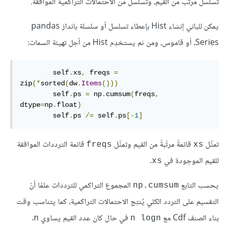
تسلسل مرتّب من القيم، وتسلسل من الاحتمالات التراكمية الموافقة.
يمكن للباني إنشاء Hist بإعطاء تسلسل أو سلسلة بانداز pandas
Series، أو قاموس، ومن ثم يستخدِم Hist من أجل تهيئة السمات:
        self
.
xs
,
 freqs 
=
zip
(*
sorted
(
dw
.
Items
()))
        self
.
ps 
=
 np
.
cumsum
(
freqs
,
dtype
=
np
.
float
)
        self
.
ps 
/=
 self
.
ps
[-
1
]
تمثِّل
قائمةً مرتّبةً من القيم وتمثِّل
قائمة الترددات الموافقة
freqs
xs
للقيم الموجودة في
.
xs
يحسب التابع
المجموع التراكمي للترددات علمًا أنّ
np.cumsum
التقسيم على التردد الكلي يُنتِج الاحتمالات التراكمية، كما يتناسب وقت
بناء الصنف Cdf مع
في حال كان عدد القيم يساوي
.
n
n logn