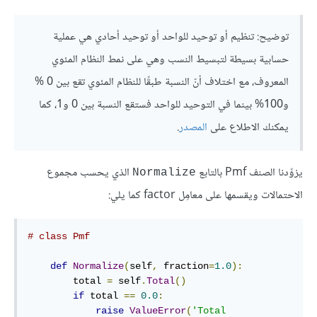
توضيح: تنظيم أو توحيد للواحد أو توحيد أحادي هي عملية
حسابية بسيطة لتبسيط النسب وهي على نمط النظام المئوي
المعروف، مع اختلاف أنّ النسبة طبقًا للنظام المئوي تقع بين 0 %
و100% بينما في التوحيد للواحد فستقع النسبة بين 0 و1، كما
يمكنك الاطلاع على
المصدر
.
يزوِّدنا الصنف Pmf بالتابع
الذي يحسب مجموع
Normalize
الاحتمالات ويقسمها على معامِل factor كما يلي:
# class Pmf
def
Normalize
(
self
,
 fraction
=
1.0
):
        total 
=
 self
.
Total
()
if
 total 
==
0.0
:
raise
ValueError
(
'Total 