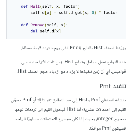
def
Mult
(
self
,
 x
,
 factor
):
        self
.
d
[
x
]
=
 self
.
d
.
get
(
x
,
0
)
*
 factor

def
Remove
(
self
,
 x
):
del
 self
.
d
[
x
]
يزوّدنا الصنف Hist بالتابع
الذي يوجِد تردد قيمة معطاة.
Freq
هذه التوابع تعمل عوامِل وتوابع Hist بزمن ثابت لأنها مبنية على
قواميس، أي أنّ زمن تنفيذها لا يزداد مع ازدياد حجم الصنف Hist.
تنفيذ Pmf
يتشابه الصنفان Pmf وHist إلى حد التطابق تقريبًا إلا أنّ Pmf يحوِّل
القيم إلى احتمالات عشرية؛ أما Hist فيحول القيم إلى ترددات نوعها
صحيح integer، بحيث إذا كان مجموع الاحتمالات مساويًا للواحد
فسيكون Pmf موحَّدًا.