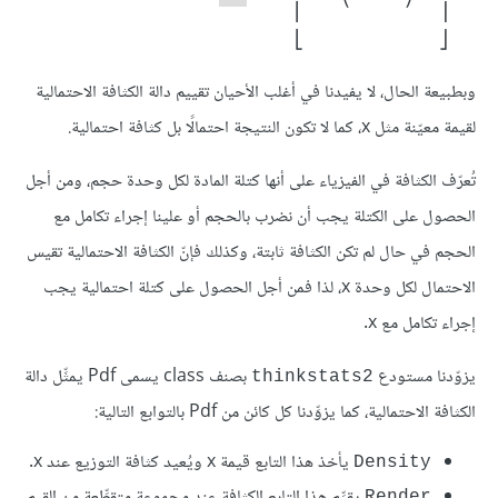
⎢
⎥
⎣
⎦
وبطبيعة الحال، لا يفيدنا في أغلب الأحيان تقييم دالة الكثافة الاحتمالية
لقيمة معيّنة مثل x، كما لا تكون النتيجة احتمالًا بل كثافة احتمالية.
تُعرّف الكثافة في الفيزياء على أنها كتلة المادة لكل وحدة حجم، ومن أجل
الحصول على الكتلة يجب أن نضرب بالحجم أو علينا إجراء تكامل مع
الحجم في حال لم تكن الكثافة ثابتة، وكذلك فإنّ الكثافة الاحتمالية تقيس
الاحتمال لكل وحدة x، لذا فمن أجل الحصول على كتلة احتمالية يجب
إجراء تكامل مع x.
يزوّدنا مستودع
بصنف class يسمى Pdf يمثِّل دالة
thinkstats2
الكثافة الاحتمالية، كما يزوِّدنا كل كائن من Pdf بالتوابع التالية:
يأخذ هذا التابع قيمة x ويُعيد كثافة التوزيع عند x.
Density
يقيِّم هذا التابع الكثافة عند مجموعة متقطِّعة من القيم
Render