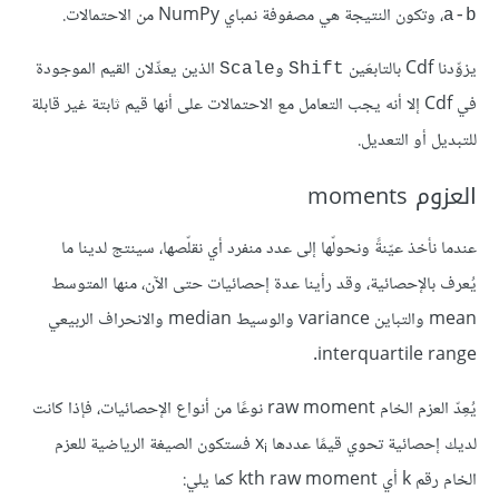
، وتكون النتيجة هي مصفوفة نمباي NumPy من الاحتمالات.
a-b
يزوِّدنا Cdf بالتابعَين
و
الذين يعدِّلان القيم الموجودة
Scale
Shift
في Cdf إلا أنه يجب التعامل مع الاحتمالات على أنها قيم ثابتة غير قابلة
للتبديل أو التعديل.
العزوم moments
عندما نأخذ عيّنةً ونحولّها إلى عدد منفرد أي نقلّصها، سينتج لدينا ما
يُعرف بالإحصائية، وقد رأينا عدة إحصائيات حتى الآن، منها المتوسط
mean والتباين variance والوسيط median والانحراف الربيعي
interquartile range.
يُعِدّ العزم الخام raw moment نوعًا من أنواع الإحصائيات، فإذا كانت
لديك إحصائية تحوي قيمًا عددها x
‎ فستكون الصيغة الرياضية للعزم
i
الخام رقم k أي kth raw moment كما يلي: