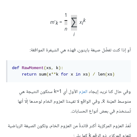
1
∑
k
m
′
=
x
k
i
n
i
أو إذا كنت تفضِّل صيغة بايثون، فهذه هي الشيفرة الموافقة:
def
RawMoment
(
xs
,
 k
):
return
 sum
(
x
**
k 
for
 x 
in
 xs
)
/
 len
(
xs
)
وفي حال كنا نريد إيجاد
العزم
الأول أي k=1 ستكون النتيجة هي
متوسط العيّنة
، وفي الواقع لا تفيدنا العزوم الخام لوحدها إلّا أنها
x̄
تُستخدَم في بعض أنواع الحسابات.
تُعَدّ العزوم المركزية أكثر فائدةً من العزوم الخام، وتكون الصيغة الرياضية
للعزم المركزي ذو الرقم k كما يلي: