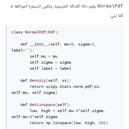
يقيِّم دالة الكثافة الطبيعية، وتكون الشيفرة الموافقة له
NormalPdf
كما يلي:
class
NormalPdf
(
Pdf
):
def
 __init__
(
self
,
 mu
=
0
,
 sigma
=
1
,
label
=
''
):
        self
.
mu 
=
 mu

        self
.
sigma 
=
 sigma

        self
.
label 
=
 label

def
Density
(
self
,
 xs
):
return
 scipy
.
stats
.
norm
.
pdf
(
xs
,
self
.
mu
,
 self
.
sigma
)
def
GetLinspace
(
self
):
        low
,
 high 
=
 self
.
mu
-
3
*
self
.
sigma
,
self
.
mu
+
3
*
self
.
sigma

return
 np
.
linspace
(
low
,
 high
,
101
)