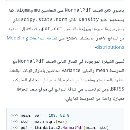
يحتوي كائن الصنف
على المعامِلَين
و
، كما
sigma
mu
NormalPdf
يستخدِم التابع
الكائن
الذي
scipy.stats.norm
Density
يمثِّل توزيعًا طبيعيًا ويزوِّدنا بالتابعَين
و
، بالإضافة إلى العديد
pdf
cdf
من التوابع الأخرى -ويمكنك الاطلاع على
نمذجة التوزيعات Modelling
-.
distributions
تُنشِئ الشيفرة الموجودة في المثال التالي الصنف
مع
NormalPdf
المتوسط mean والتباين variance الخاصَّين بأطوال الإناث البالغات
مقدَّرةً بالسنتيمتر ومأخوذةً من نظام مراقبة عوامل المخاطر السلوكية
BRFSS، ومن ثم تحسب هي كثافة التوزيع في موقع يبعد انحرافًا
معياريًا واحدًا عن المتوسط كما يلي:
>>>
 mean
,
 var 
=
163
,
52.8
>>>
 std 
=
 math
.
sqrt
(
var
)
>>>
 pdf 
=
 thinkstats2
.
NormalPdf
(
mean
,
 std
)