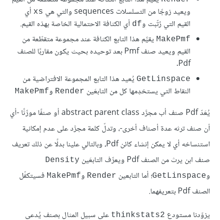
ويعيد زوجًا من التسلسلات sequences والتي هي
أي
xs
القيم التي رُتّبت و
أي الكثافة الاحتمالية الخاصة بهذه القيم.
df
يقيِّم هذا التابع الكثافة عند مجموعة متقطّعة من
MakePmf
القيم ويعيد صنف Pmf بعد توحيده بحيث يكون مقاربًا للصنف
Pdf.
يُعيد هذا التابع المجموعة الافتراضية من
GetLinspace
النقاط التي يستخدِمها كل من التابعَين
و
MakePmf
Render
يُعَدّ Pdf صنف أب مجرَّد abstract parent class أو صنفًا مورِّثًا -أي
أن صنف ترثه عدة أصناف أخرى-، وتدلّ كلمة مجرَّد على عدم إمكانية
استنساخه أي لا يمكن إنشاء كائن Pdf، وبالتالي علينا بدلًا عن ذلك تعريف
صنف ابن يرث من الصنف Pdf ويعرِّف التابعَين
Density
و
؛ أما التابعين
و
فسيتكفّل
MakePmf
Render
GetLinspace
الصنف Pdf بتعريفهما.
يزوّدنا مستودع
على سبيل المثال بصنف يُدعى
thinkstats2