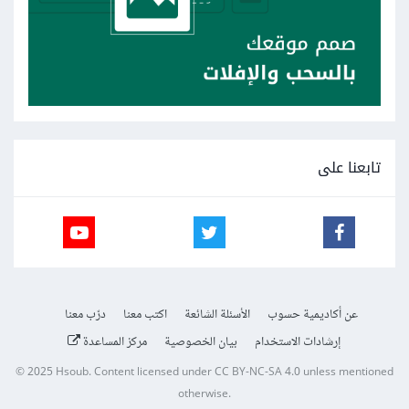
تابعنا على
عن أكاديمية حسوب
الأسئلة الشائعة
اكتب معنا
درّب معنا
إرشادات الاستخدام
بيان الخصوصية
مركز المساعدة
© 2025
Hsoub
.
Content licensed under
CC BY-NC-SA 4.0
unless mentioned
otherwise.