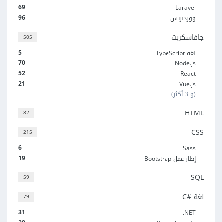
69
Laravel
96
ووردبريس
جافاسكربت
505
5
لغة TypeScript
70
Node.js
52
React
21
Vue.js
(و 3 أكثر)
HTML
82
CSS
215
6
Sass
19
إطار عمل Bootstrap
SQL
59
لغة C#‎
79
31
‎.NET