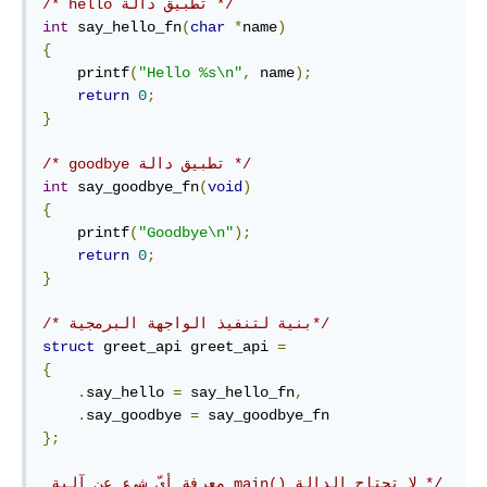
/* تطبيق دالة hello */
int
 say_hello_fn
(
char
*
name
)
{
    printf
(
"Hello %s\n"
,
 name
);
return
0
;
}
/* تطبيق دالة goodbye */
int
 say_goodbye_fn
(
void
)
{
    printf
(
"Goodbye\n"
);
return
0
;
}
/* بنية لتنفيذ الواجهة البرمجية*/
struct
 greet_api greet_api 
=
{
.
say_hello 
=
 say_hello_fn
,
.
say_goodbye 
=
};
/* لا تحتاج الدالة main()‎ معرفة أيّ شيء عن آلية 