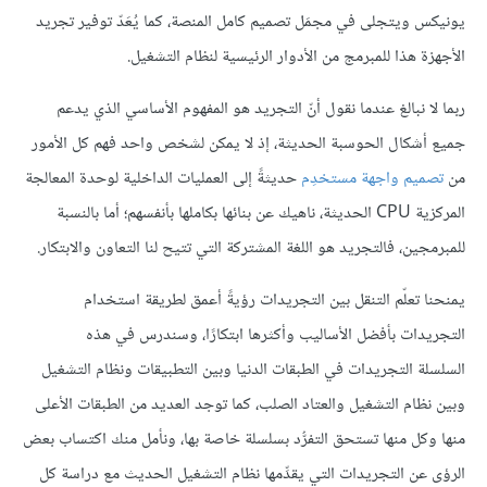
يونيكس ويتجلى في مجمَل تصميم كامل المنصة، كما يُعَدّ توفير تجريد
الأجهزة هذا للمبرمج من الأدوار الرئيسية لنظام التشغيل.
ربما لا نبالغ عندما نقول أنّ التجريد هو المفهوم الأساسي الذي يدعم
جميع أشكال الحوسبة الحديثة، إذ لا يمكن لشخص واحد فهم كل الأمور
من
تصميم واجهة مستخدِم
حديثةً إلى العمليات الداخلية لوحدة المعالجة
المركزية CPU الحديثة، ناهيك عن بنائها بكاملها بأنفسهم؛ أما بالنسبة
للمبرمجين، فالتجريد هو اللغة المشتركة التي تتيح لنا التعاون والابتكار.
يمنحنا تعلّم التنقل بين التجريدات رؤيةً أعمق لطريقة استخدام
التجريدات بأفضل الأساليب وأكثرها ابتكارًا، وسندرس في هذه
السلسلة التجريدات في الطبقات الدنيا وبين التطبيقات ونظام التشغيل
وبين نظام التشغيل والعتاد الصلب، كما توجد العديد من الطبقات الأعلى
منها وكل منها تستحق التفرُّد بسلسلة خاصة بها، ونأمل منك اكتساب بعض
الرؤى عن التجريدات التي يقدِّمها نظام التشغيل الحديث مع دراسة كل