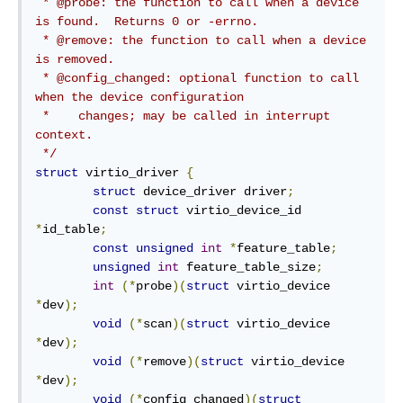
 * @probe: the function to call when a device 
is found.  Returns 0 or -errno.

 * @remove: the function to call when a device 
is removed.

 * @config_changed: optional function to call 
when the device configuration

 *    changes; may be called in interrupt 
context.

 */
struct
 virtio_driver 
{
struct
 device_driver driver
;
const
struct
 virtio_device_id 
*
id_table
;
const
unsigned
int
*
feature_table
;
unsigned
int
 feature_table_size
;
int
(*
probe
)(
struct
 virtio_device 
*
dev
);
void
(*
scan
)(
struct
 virtio_device 
*
dev
);
void
(*
remove
)(
struct
 virtio_device 
*
dev
);
void
(*
config_changed
)(
struct