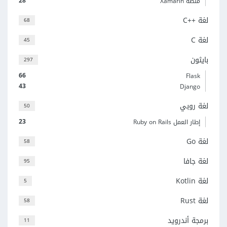
28
منصة Xamarin
لغة C++‎
68
لغة C
45
بايثون
297
66
Flask
43
Django
لغة روبي
50
23
إطار العمل Ruby on Rails
لغة Go
58
لغة جافا
95
لغة Kotlin
5
لغة Rust
58
برمجة أندرويد
11