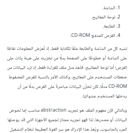
الشاشة.
لوحة المفاتيح.
الطابعة.
القرص المدمَج CD-ROM.
تشبه كل من الشاشة والطابعة ملفًا للكتابة فقط، إذ تُعرَض المعلومات نقاطًا
على الشاشة أو خطوطًا على الصفحة بدلًا من تخزينه على هيئة بِتّات على
القرص؛ أما لوحة المفاتيح، فتُعَدّ مثل ملف للقراءة فقط، إذ ترد البيانات من
ضغطات المستخدِم على المفاتيح، وكذلك الأمر بالنسبة للقرص المضغوط
CD-ROM مثلًا، لكن تخزَّن البيانات مباشرةً على القرص بدلًا من أن
يدخلها المستخدِم عشوائيًا.
وبالتالي فإن مفهوم الملف هو تجريد abstraction مناسب إما لحوض
البيانات أو مصدرها، لذا فهو تجريد ممتاز لجميع الأجهزة التي قد يوصلها
المرء بالحاسوب، ويُعَدّ هذا الإدراك هو سر القوة العظيمة لنظام التشغيل