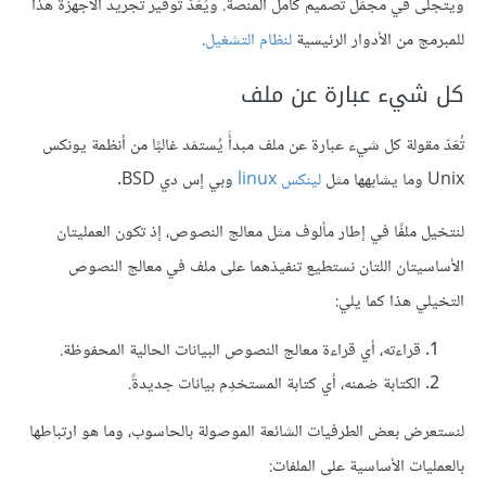
ويتجلى في مجمَل تصميم كامل المنصة. ويُعَدّ توفير تجريد الأجهزة هذا
للمبرمج من الأدوار الرئيسية
لنظام التشغيل
.
كل شيء عبارة عن ملف
تُعَدّ مقولة كل شيء عبارة عن ملف مبدأً يُستمَد غالبًا من أنظمة يونكس
Unix وما يشابهها مثل
لينكس linux
وبي إس دي BSD.
لنتخيل ملفًا في إطار مألوف مثل معالج النصوص، إذ تكون العمليتان
الأساسيتان اللتان نستطيع تنفيذهما على ملف في معالج النصوص
التخيلي هذا كما يلي:
قراءته، أي قراءة معالج النصوص البيانات الحالية المحفوظة.
الكتابة ضمنه، أي كتابة المستخدِم بيانات جديدةً.
لنستعرض بعض الطرفيات الشائعة الموصولة بالحاسوب، وما هو ارتباطها
بالعمليات الأساسية على الملفات: