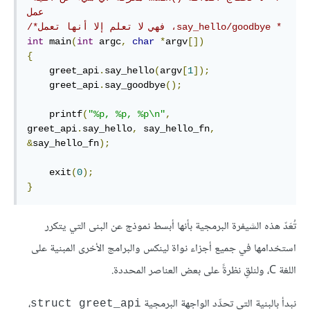
عمل

‫* say_hello/goodbye، فهي لا تعلم إلا أنها تعمل*/
int
 main
(
int
 argc
,
char
*
argv
[])
{
    greet_api
.
say_hello
(
argv
[
1
]);
    greet_api
.
say_goodbye
();
    printf
(
"%p, %p, %p\n"
,
greet_api
.
say_hello
,
 say_hello_fn
,
&
say_hello_fn
);
    exit
(
0
);
}
تُعَدّ هذه الشيفرة البرمجية بأنها أبسط نموذج عن البنى التي يتكرر
استخدامها في جميع أجزاء نواة لينكس والبرامج الأخرى المبنية على
اللغة C، ولنلقِ نظرةً على بعض العناصر المحددة.
نبدأ بالبنية التي تحدِّد الواجهة البرمجية
،
struct greet_api