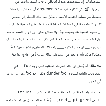
استخدامات، إذ نستخدمها عمومًا لنحظى بأجزاء أبسط وأصغر من
الواجهة
API
-في تنظيم الوسائط arguments أو التحقق منها مثلًا-
منفصلةً عن عملية التنفيذ الأعقد، ويسهّل هذا غالبًا المسار إلى تحقيق
تغييرات ملموسة في العمليات الداخلية مع ضمان بقاء الواجهة ثابتة، إلا
أنّ عملية التنفيذ هنا بسيطة جدًا ولا تحتاج حتى إلى دوال داعمة خاصة
بها، كما يختلف مدلول بادئات الدالة التي تكون شرطة سفلية واحدة
أو
_
مزدوجة
أو حتى ثلاثية
باختلاف المشاريع، لكنها عمومًا تُعَدّ
___
__
تحذيرًا مرئيًا بأنه لا يُفترَض استدعاء الدالة مباشرةً من خارج الواجهة.
ملاحظة
: قد يُشار إلى دالة الشرطة السفلية المزدوجة
في
‎__‎foo‎
المحادثات بالتابع السحري dunder foo وتكون فو foo مثل س أو ص
في الجبر.
نملأ مؤشرات الدالة في المرحلة ما قبل الأخيرة في
struct 
، إذ يُعَدّ اسم الدالة مؤشرًا، لذا لا حاجة
greet_api greet_api