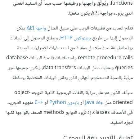
functions، ويُوثِّق واجهتها ووظيفتها حسب مبدأ أن التنفيذ الفعلي
الذي يزوده بواجهة
API
يكون مخفيًا.
تقدِّم العديد من تطبيقات الويب على سبيل المثال
واجهة
API
يمكن
الوصول إليها عن طريق
بروتوكول HTTP
، ويطلق الوصول إلى البيانات
بهذه الطريقة عدة سلاسل معقدة من استدعاءات الإجراءات البعيدة
remote procedure calls واستعلامات قاعدة البيانات database
queries وعمليات نقل البيانات data transfers، وتكون جميعها غير
مرئية بالنسبة للمستخدِم النهائي الذي يتلقى البيانات المقتضبة ببساطة.
سيألف الذين هم على دراية باللغات البرمجية كائنية التوجه object-
oriented مثل
جافا Java
أو
بايثون Python
أو
++C
مفهوم التجريد
في الأصناف classes، إذ تزِّود التوابع methods الصنف بالواجهة لكنها
تجرِّد التنفيذ.
تطبيق التجريد بلغة البرمجة C