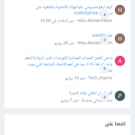
كيف ارفع مشروعي بالواجهات الأمامية والخلفية على
استضافة InfinityFree؟
4
Hiba Abdalrheem · نشر
الثلاثاء في 16:50
لغة solidity
3
Hiba Abdalrheem · نشر
20 يوليو
ما هي أفضل المصادر المجانية (كورسات، كتب، أدوات) لتعلّم
واحترام لغة C++، وما هي أهم الأخطاء الشائعة التي يجب
4
تجنبها؟
Tech_Aspire · نشر
14 يوليو
كم علي ان اعطي وقت للدورة
4
محمد سداتي صامد2 · نشر
7 يوليو
تابعنا على