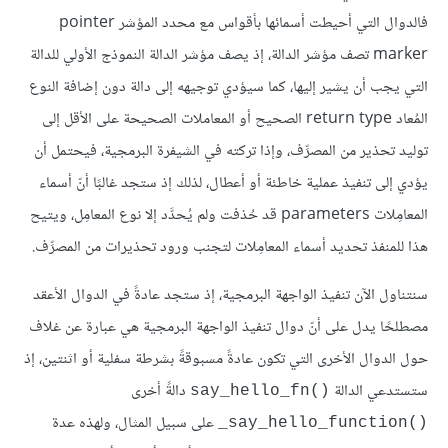
فالدوال التي أحيطت أسمائها بأقواس مع محدد المؤشر pointer
marker تصف مؤشر الدالة، إذ يصف مؤشر الدالة النموذج الأولي للدالة
التي يجب أن يشير إليها، كما سيؤدي توجيهه إلى دالة دون إضافة النوع
المُعاد return type الصحيح أو المعاملات الصحيحة على الأقل إلى
توليد تحذير من المصرِّف، وإذا تركته في الشيفرة البرمجية، فيحتمل أن
يؤدي إلى تنفيذ عملية خاطئة أو أعطال، لذلك إذ ستجد غالبًا أنّ أسماء
المعامِلات parameters قد حُذفت ولم يُحدَّد إلا نوع المعامِل، ويتيح
هذا للمنفذ تحديد أسماء المعامِلات لتجنب ورود تحذيرات من المصرِّف.
سنتناول الآن تنفيذ الواجهة البرمجية، إذ ستجد عادةً في الدوال الأعقد
مصطلحًا يدل على أنّ دوال تنفيذ الواجهة البرمجية هي عبارة عن غلاف
حول الدوال الأخرى التي تكون عادةً مسبوقةً بشرطة سفلية أو اثنتين، إذ
ستستدعي الدالة
دالةً أخرى
()say_hello_fn
على سبيل المثال، ولهذه عدة
()say_hello_function_