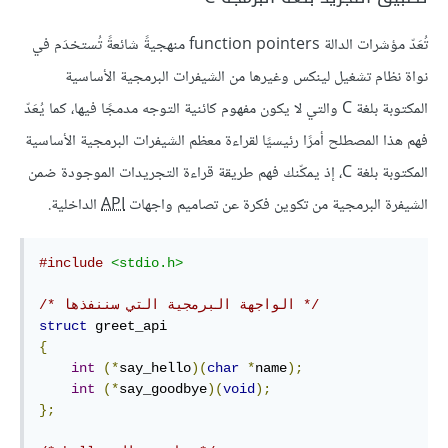
تُعَدّ مؤشرات الدالة function pointers منهجيةً شائعةً تُستخدَم في
نواة نظام تشغيل لينكس وغيرها من الشيفرات البرمجية الأساسية
المكتوبة بلغة C والتي لا يكون مفهوم كائنية التوجه مدمجًا فيها، كما يُعَدّ
فهم هذا المصطلح أمرًا رئيسيًا لقراءة معظم الشيفرات البرمجية الأساسية
المكتوبة بلغة C، إذ يمكّنك فهم طريقة قراءة التجريدات الموجودة ضمن
الشيفرة البرمجية من تكوين فكرة عن تصاميم واجهات
API
الداخلية.
#include
<stdio.h>
/* الواجهة البرمجية التي سننفذها */
struct
{
int
(*
say_hello
)(
char
*
name
);
int
(*
say_goodbye
)(
void
);
};