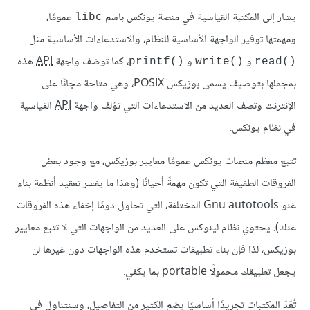
يشار إلى المكتبة القياسية في منصة يونكس باسم
عمومًا،
libc
ومهمتها توفير الواجهة الأساسية للنظام، والاستدعاءات الأساسية مثل
و
و
، كما توصَف واجهة
API
هذه
()printf
()write
()read
بمجملها بتوصيف يسمى بوزيكس POSIX، وهي متاحة مجانًا على
الإنترنت وتصف العديد من الاستدعاءات التي تؤلف واجهة
API
القياسية
في نظام يونكس.
تتبع معظم منصات يونكس عمومًا معايير بوزيكس، مع وجود بعض
الفروقات الطفيفة التي تكون مهمةً أحيانًا (وهذا ما يفسر تعقيد أنظمة بناء
غنو Gnu autotools المختلفة، التي تحاول دومًا إخفاء هذه الفروقات
عنك). يحتوي نظام لينوكس على العديد من الواجهات التي لا تتبع معايير
بوزيكس، لذا فإن بناء تطبيقات تستخدم هذه الواجهات دون غيرها لن
يجعل تطبيقك محمولًا portable بما يكفي.
تُعّدّ المكتبات تجريدًا أساسيًا يضم الكثير من التفاصيل، وسنتناول في