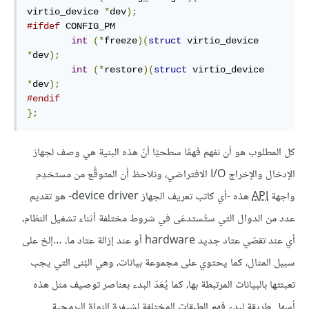
virtio_device 
*
dev
);
#ifdef
 CONFIG_PM

int
(*
freeze
)(
struct
 virtio_device 
*
dev
);
int
(*
restore
)(
struct
 virtio_device 
*
dev
);
#endif
};
كل المطلوب هو أن نفهم فهمًا سطحيًا أنّ هذه البنية هي وصف لجهاز
الإدخال والإخراج I/O الافتراضي، ونلاحظ أن المتوقَّع من مستخدِم
واجهة
API
هذه -أي كاتب تعريف الجهاز device driver- هو تقديم
عدد من الدوال التي ستُستدعَى في شروط مختلفة أثناء تشغيل النظام،
أي عند تقصّي عتاد جديد hardware أو عند إزالة عتاد ما، …إلخ على
سبيل المثال، كما يحتوي على مجموعة بيانات، وهي البُنى التي يجب
تعبئتها بالبيانات المرتبطة بها، كما يُعَدّ البدء بعناصر توصيف مثل هذه
أسهل طريقة لبدء فهم الطبقات المختلفة لشيفرة النواة البرمجية.