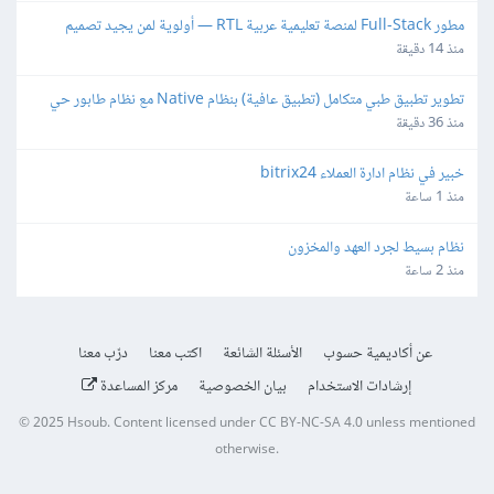
مطور Full-Stack لمنصة تعليمية عربية RTL — أولوية لمن يجيد تصميم 
المناهج وإنتاج الوسائط
منذ 14 دقيقة
تطوير تطبيق طبي متكامل (تطبيق عافية) بنظام Native مع نظام طابور حي 
وبوابات دفع عراقية
منذ 36 دقيقة
خبير في نظام ادارة العملاء bitrix24
منذ 1 ساعة
نظام بسيط لجرد العهد والمخزون
منذ 2 ساعة
عن أكاديمية حسوب
الأسئلة الشائعة
اكتب معنا
درّب معنا
إرشادات الاستخدام
بيان الخصوصية
مركز المساعدة
© 2025
Hsoub
.
Content licensed under
CC BY-NC-SA 4.0
unless mentioned
otherwise.