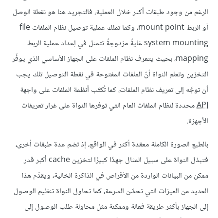
الرغم من وجود طبقات أكثر خلال العملية، فالتجريد هنا هو نقطة الوصل
أو الربط mount point، وكما تملك عملية توصيل نظام الملفات file
system mounting غايةً مزدوجةً تتمثل في إعداد عملية الربط
mapping، بحيث يتعرف نظام الملفات على الجهاز الأساسي الذي يوفِّر
التخزين وتعلم النواة أنّ الملفات المفتوحة في نقطة التوصيل تلك يجب
أن توجَّه إلى تعريف نظام الملفات، كما تُكتَب أنظمة الملفات على واجهة
API
محددة لنظام الملفات العام التي توفرها النواة على غرار تعريفات
الأجهزة.
بالطبع الصورة الكاملة معقدة أكثر في الواقع، إذ تضم عدة طبقات أخرى،
فتبذل النواة على سبيل المثال جهدًا كبيرًا لتخزين cache أكبر قدر
ممكن من البيانات الواردة من الأقراص في الذاكرة الخالية، ويقدِّم هذا
العديد من الميزات التي تحسِّن السرعة، كما تحاول النواة تنظيم الوصول
إلى الجهاز بأكثر طريقة فعالة وممكنة مثل محاولة طلب الوصول إلى