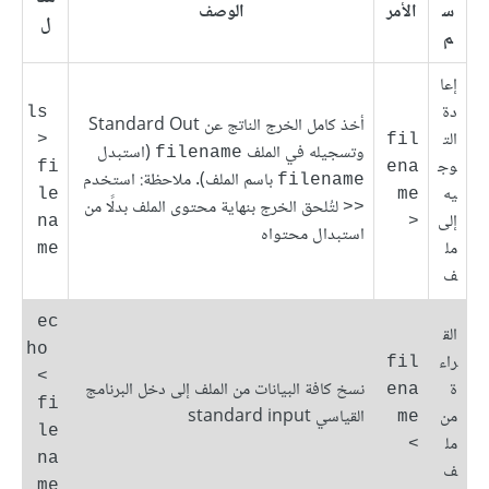
س
الأمر
الوصف
ل
م
إعا
دة
ls 
أخذ كامل الخرج الناتج عن Standard Out
الت
> 
fil
وتسجيله في الملف
(استبدل
filename
وج
fi
ena
باسم الملف). ملاحظة: استخدم
filename
يه
le
me 
لتُلحق الخرج بنهاية محتوى الملف بدلًا من
<<
إلى
na
<
استبدال محتواه
مل
me
ف
ec
الق
ho 
راء
fil
< 
ة
نسخ كافة البيانات من الملف إلى دخل البرنامج
ena
fi
من
القياسي standard input
me 
le
مل
>
na
ف
me