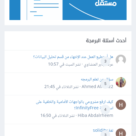
أحدث أسئلة البرمجة
هل أستطيع العمل عند الإنتهاء من قسم تحليل البيانات؟
3
عرفه جابر المنشاوي · نشر
السبت في 10:57
سؤال عن تعلم البرمجه
5
Ahmed Alhafiz2 · نشر
الثلاثاء في 21:45
كيف ارفع مشروعي بالواجهات الأمامية والخلفية على
استضافة InfinityFree؟
4
Hiba Abdalrheem · نشر
الثلاثاء في 16:50
لغة solidity
3