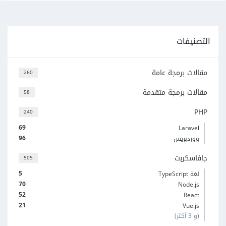
التصنيفات
مقالات برمجة عامة
260
مقالات برمجة متقدمة
58
PHP
240
69
Laravel
96
ووردبريس
جافاسكربت
505
5
لغة TypeScript
70
Node.js
52
React
21
Vue.js
(و 3 أكثر)