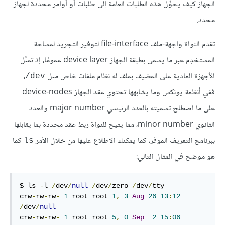
الجهاز كيف يحوِّل هذه الطلبات العامة إلى طلبات أو أوامر محددة لجهاز
محدد.
تقدم النواة واجهة-ملف file-interface لتوفير التجريد لمساحة
المستخدِم عبر ما يسمى بطبقة الجهاز device layer عمومًا، إذ تمثَّل
الأجهزة المادية على المضيف بملف له نظام ملفات خاص مثل
،
dev‎/
ففي أنظمة يونكس وما يشابهها تحتوي عقد الجهاز device-nodes
على ما اصطلح تسميته بالعدد الرئيسي major number والعدد
الثانوي minor number، مما يتيح للنواة ربط عقد محددة بما يقابلها
ببرنامج التعريف الموفر، كما يمكنك الاطلاع عليها من خلال الأمر
كما
ls
هو موضح في المثال التالي:
$ ls 
-
l 
/
dev
/
null
/
dev
/
zero 
/
dev
/
tty

crw
-
rw
-
rw
-
1
 root root 
1
,
3
Aug
26
13
:
12
/
dev
/
null
crw
-
rw
-
rw
-
1
 root root 
5
,
0
Sep
2
15
:
06