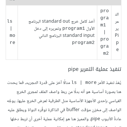
pro
الت
gra
مر
أخذ كامل خرج standard out البرنامج
ls 
m1 
ير
الأول
وتمريره إلى دخل
| 
program1
| 
Pi
standard input البرنامج الثاني
mo
pro
p
re
program2
gra
e
m2
تنفيذ عملية التمرير pipe
يُعَدّ تنفيذ الأمر
مثالًا آخرَ على قدرة التجريد، فما يحدث
ls | more
هنا بصورة أساسية هو أنه بدلًا من ربط واصف الملف لمجرى الخرج
القياسي بإحدى الأجهزة الأساسية مثل الطرفية لعرض الخرج عليها، يوجَّه
الواصف إلى مخزن مؤقت buffer في الذاكرة توفِّره النواة ويطلق عليه
عادةً الأنبوب pipe، والمميز هنا هو إمكانية عملية أخرى أن تربط دخلها