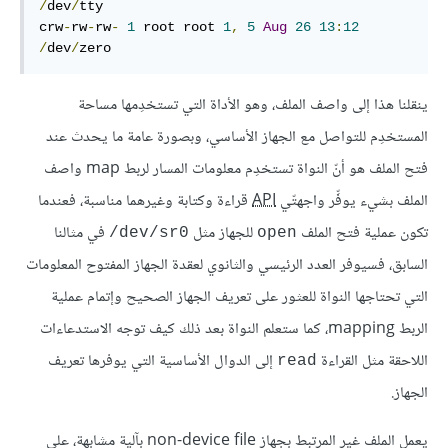
/
dev
/
tty

crw
-
rw
-
rw
-
1
 root root 
1
,
5
Aug
26
13
:
12
/
dev
/
zero
ينقلنا هذا إلى واصف الملف، وهو الأداة التي تستخدِمها مساحة
المستخدِم للتواصل مع الجهاز الأساسي، وبصورة عامة ما يحدث عند
فتح الملف هو أنّ النواة تستخدِم معلومات المسار لربط map واصف
الملف بشيء يوفِّر واجهتّي
API
قراءة وكتابة وغيرهما مناسبة، فعندما
تكون عملية فتح الملف
للجهاز مثل ‎
‎ في مثالنا
/dev/sr0
open
السابق، فسيوفر العدد الرئيسي والثانوي لعقدة الجهاز المفتوح المعلومات
التي تحتاجها النواة للعثور على تعريف الجهاز الصحيح وإتمام عملية
الربط mapping، كما ستعلم النواة بعد ذلك كيف توجه الاستدعاءات
اللاحقة مثل القراءة
إلى الدوال الأساسية التي يوفرها تعريف
read
الجهاز.
يعمل الملف غير المرتبط بجهاز non-device file بآلية مشابهة، على