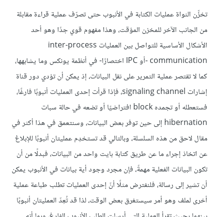
تخزِّن النواة عمليات الكتابة في الأنبوب حتى تصرّف عملية قراءة مقابلة
من الجانب الآخر للمخزن المؤقت، وهذا مفهوم قوي جدًا وهو أحد
الأشكال الأساسية للتواصل بين العمليات inter-process
communication -أو IPC اختصارًا- في أنظمة يونكس وما يشابهها،
كما لا تقتصر عملية التمرير على نقل البيانات، إذ يمكن أن تؤدي دور قناة
إشارات signaling channel، فإذا قرأت إحدى العمليات أنبوبًا فارغًا،
فستعطله أو تجمده block افتراضيًا أو تضعه في حالة سبات
hibernation إلى حين توفر بعض البيانات، وسنتعمق في هذا أكثر في
مقال لاحق من هذه السلسلة، وبالتالي قد تستخدِم عمليتان أنبوبًا للإبلاغ
عن اتخاذ إجراء ما عن طريق كتابة بايت واحد من البيانات، فبدلًا من أن
تكون البيانات الفعلية مهمةً، فإن مجرد وجود أية بيانات في الأنبوب يمكن
أن تشير إلى رسالة، فلنفترض مثلًا أنّ إحدى العمليات تطلب طباعة عملية
أخرى لملف وهو أمر سيستغرق بعض الوقت، لذا قد تُعِدّ العمليتان أنبوبًا
بينهما بحيث تقرأ العملية التي أرسلت الطلب الأنبوب الفارغ، وبما أنه