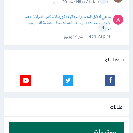
Hiba Abdalrheem · نشر
20 يوليو
ما هي أفضل المصادر المجانية (كورسات، كتب، أدوات) لتعلّم
واحترام لغة C++، وما هي أهم الأخطاء الشائعة التي يجب
4
تجنبها؟
Tech_Aspire · نشر
14 يوليو
تابعنا على
إعلانات