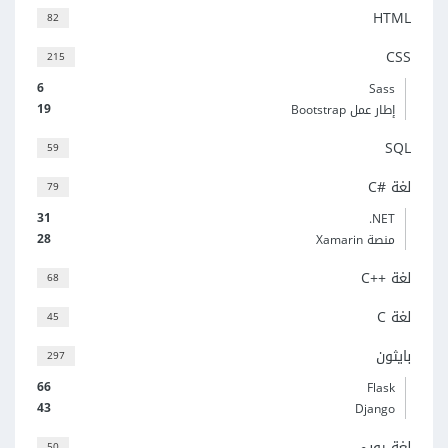
HTML
82
CSS
215
6
Sass
19
إطار عمل Bootstrap
SQL
59
لغة C#‎
79
31
‎.NET
28
منصة Xamarin
لغة C++‎
68
لغة C
45
بايثون
297
66
Flask
43
Django
لغة روبي
50