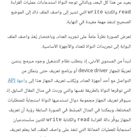
بعيد عن هذا كل البعد، وبالتالي توجه النواة استدعاءات عمليات القراءة
والكتابة
التي تشير إلى واصف الملف ذاك إلى الموضع
write
read
الصحيح لتنفذ مهمة مفيدة في النهاية.
تعرض الصورة نظرةً عامةً على تجريد العتاد، وباختصار يُعَدّ واصف الملف
البوابة إلى تجريدات النواة للعتاد والأجهزة الأساسية.
لنبدأ من المستوى الأدنى، إذ يتطلب نظام التشغيل وجود مبرمج ينشئ
تعريفًا للجهاز device driver أو برنامج تعريف حتى يتمكن من
التواصل مع أحد أجهزة العتاد، ويُكتَب تعريف الجهاز هذا إلى
واجهة
API
التي توفرها النواة بالطريقة نفسها والتي وردت في مثال المقال السابق، إذ
سيوفر تعريف الجهاز مجموعة دوال تستدعيها النواة استجابةً للمتطلبات
المختلفة، ويمكننا في المثال المبسَّط في الصورة السابقة رؤية أن تعريف
الجهاز يوفِّر دالة القراءة
والكتابة
اللتين ستُستدعيان
write
read
استجابةً للعمليات المماثلة التي تنفذ على واصف الملف، كما يعلم تعريف