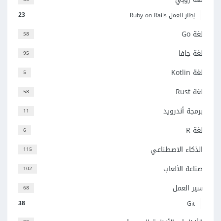
23
إطار العمل Ruby on Rails
لغة Go
58
لغة جافا
95
لغة Kotlin
5
لغة Rust
58
برمجة أندرويد
11
لغة R
6
الذكاء الاصطناعي
115
صناعة الألعاب
102
سير العمل
68
38
Git