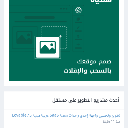
أحدث مشاريع التطوير على مستقل
تطوير وتحسين واجهة إحدى وحدات منصة SaaS عربية مبنية بـ Lovable / 
React
منذ 11 دقيقة