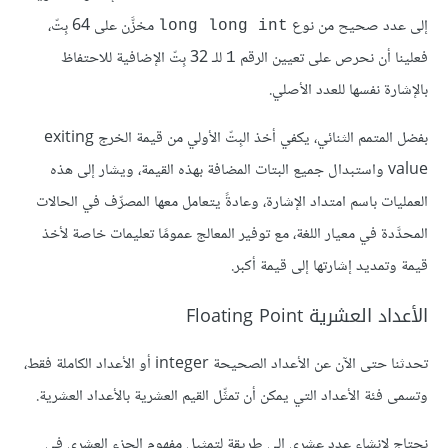
إلى عدد صحيح من نوع
مخزَّن على 64 بِتّ،
long long int
فعلينا أن نحرص على تعيين الرقم
للـ 32 بِتّ الإضافية للاحتفاظ
1
بالإشارة نفسها للعدد الأصلي.
بفضل المتمم الثنائي، يكفي أخذ البِتّ الأولي من قيمة الخرج exiting
value واستبدال جميع البتات المضافة بهذه القيمة، ويشار إلى هذه
العمليات باسم امتداد الإشارة، وعادةً يتعامل معها المصرِّف في الحالات
المحدَّدة في معيار اللغة، مع توفير المعالج عمومًا تعليمات خاصة لأخذ
قيمة وتمديد إشارتها إلى قيمة أكبر.
الأعداد العشرية Floating Point
تحدثنا حتى الآن عن الأعداد الصحيحة integer أو الأعداد الكاملة فقط،
وتسمى فئة الأعداد التي يمكن أن تمثِّل القيم العشرية بالأعداد العشرية.
نحتاج لإنشاء عدد عشري إلى طريقة لتمثيل مفهوم الجزء العشري في