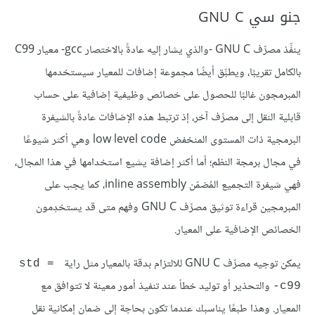
جنو سي GNU C
ينفِّذ مصرِّف GNU C -والذي يشار إليه عادةً بالاختصار gcc- معيار C99
بالكامل تقريبًا، ويطبِّق أيضًا مجموعة إضافات للمعيار سيستخدمها
المبرمجون غالبًا للحصول على خصائص وظيفية إضافية على حساب
قابلية النقل إلى مصرِّف آخر، إذ ترتبط هذه الإضافات عادةً بالشيفرة
البرمجية ذات المستوى المنخفض low level code وهي أكثر شيوعًا
في مجال برمجة النظم؛ أما أكثر إضافة يشيع استخدامها في هذا المجال،
فهي شيفرة التجميع المُضمّن inline assembly، كما يجب على
المبرمجين قراءة توثيق مصرِّف GNU C وفهم متى قد يستخدِمون
الخصائص الإضافية على المعيار.
يمكن توجيه مصرِّف GNU C للالتزام بدقة بالمعيار مثل راية
std = 
والتحذير أو توليد خطأ عند تنفيذ أمور معينة لا تتوافق مع
c99-
المعيار. وهذا طبعًا يناسبك عندما تكون بحاجة إلى ضمان إمكانية نقل