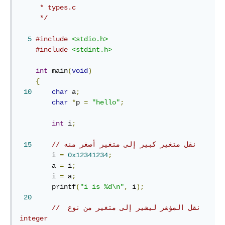
     * types.c

     */
5
#include
<stdio.h>
#include
<stdint.h>
int
 main
(
void
)
{
10
char
 a
;
char
*
p 
=
"hello"
;
int
 i
;
// نقل متغير كبير إلى متغير أصغر منه
15
        i 
=
0x12341234
;
        a 
=
 i
;
        i 
=
 a
;
        printf
(
"i is %d\n"
,
 i
);
20
// ‫‎نقل المؤشر ليشير إلى متغير من نوع 
‎integer‎