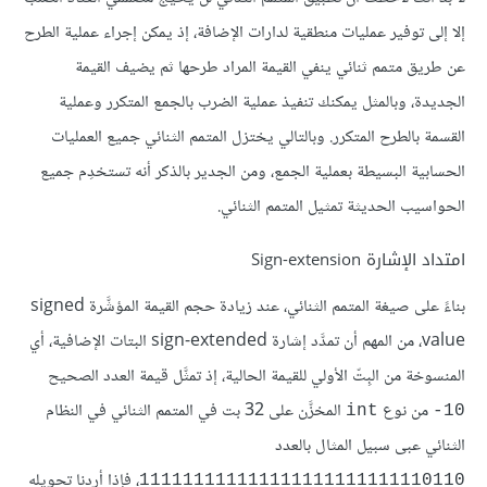
إلا إلى توفير عمليات منطقية لدارات الإضافة، إذ يمكن إجراء عملية الطرح
عن طريق متمم ثنائي ينفي القيمة المراد طرحها ثم يضيف القيمة
الجديدة، وبالمثل يمكنك تنفيذ عملية الضرب بالجمع المتكرر وعملية
القسمة بالطرح المتكرر. وبالتالي يختزل المتمم الثنائي جميع العمليات
الحسابية البسيطة بعملية الجمع، ومن الجدير بالذكر أنه تستخدِم جميع
الحواسيب الحديثة تمثيل المتمم الثنائي.
امتداد الإشارة Sign-extension
بناءً على صيغة المتمم الثنائي، عند زيادة حجم القيمة المؤشَّرة signed
value، من المهم أن تمدَّد إشارة sign-extended البتات الإضافية، أي
المنسوخة من البِتّ الأولي للقيمة الحالية، إذ تمثَّل قيمة العدد الصحيح
من نوع
المخزَّن على 32 بت في المتمم الثنائي في النظام
int
10-
الثنائي عبى سبيل المثال بالعدد
، فإذا أردنا تحويله
111111111111111111111111110110