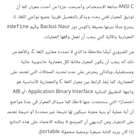
ANSI C شائعة الاستخدام، وأصبحت جزءًا من أحدث معيار، كما أنّ
توثيق المعيار تقني بحت ويذكر بالتفصيل تقريبًا جميع نواحي اللغة، إذ
يشرح مثلًا بنيتها بصيغة باكوس نور Backus Naur وقيم
define#
المعيارية والآلية التي يجب أن تعمل وفقها العمليات.
من الضروري أيضًا ملاحظة ما الذي لا تحدده معايير اللغة C، والأهم من
ذلك أنه يجب أن يكون المعيار ملائمًا لكل معمارية حاسوبية حالية
ومستقبلية، وبالتالي يحرص على عدم تحديد المجالات التي تعتمد على
المعمارية، كما يُعَدّ الرابط بين معيار اللغة C والمعمارية الأساسية هو
واجهة التطبيق الثنائية Application Binary Interface -أو ABI
اختصارًا- التي سنتحدث عنها لاحقًا، كما سيذكر المعيار في عدة مواضع
أن أية عملية أو بنية معيّنة سيكون لها نتيجة غير محددة أو نتيجة تعتمد
على التنفيذ، ومن البديهي أن المبرمج لا يمكنه الاعتماد على هذه النتائج
إذا كان يريد كتابة شيفرة برمجية محمولة portable.