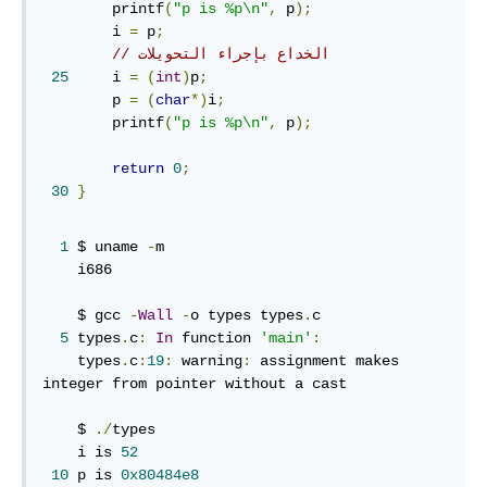
        printf
(
"p is %p\n"
,
 p
);
        i 
=
 p
;
// الخداع بإجراء التحويلات
25
     i 
=
(
int
)
p
;
        p 
=
(
char
*)
i
;
        printf
(
"p is %p\n"
,
 p
);
return
0
;
30
}
1
 $ uname 
-
m

    i686

    $ gcc 
-
Wall
-
o types types
.
c

5
 types
.
c
:
In
 function 
'main'
:
    types
.
c
:
19
:
 warning
:
 assignment makes 
integer from pointer without a cast

    $ 
./
types

    i is 
52
10
 p is 
0x80484e8