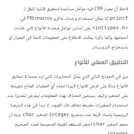
لاحظ أنّ معيار C99 فيه عوامل مساعدة لتحقيق قابلية النقل لـ
، إذ يمكن استخدام وحدات ماكرو PRI macros في
printf
على أساس عوامل محددة للأنواع التي حُدِّدت
<inttypes.h>
أحجامها، وكما ذكرنا يمكنك الاطلاع على المعلومات كاملةً في المعيار أو
باستخراج الترويسات.
التطبيق العملي للأنواع
نرى في النموذج التالي الذي يمثِّل التحذيرات التي ترد عندما لا تتطابق
الأنواع مثالًا على فرض الأنواع قيودًا تحدِّد أيّ العمليات المتاح تنفيذها
على المتغير وكيف يستعين المصرِّف بهذه المعلومات ليعرض تحذيرًا عند
استخدام المتغيرات بطريقة تخالف تلك القيود، إذ نبدأ في هذه الشيفرة
البرمجية بإسناد قيمة عدد صحيح
للمتغير
، وبما أنّ
char
integer
حجم المتغير
أصغر، فسنفقد القيمة الصحيحة للعدد الصحيح
char