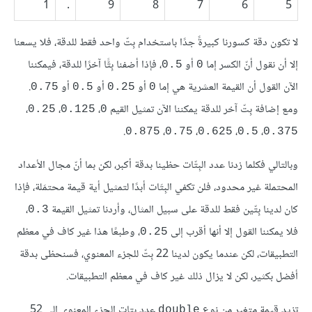
1
.
9
8
7
6
5
لا تكون دقة كسورنا كبيرةً جدًا باستخدام بِتّ واحد فقط للدقة، فلا يسعنا
إلا أن نقول أنّ الكسر إما
أو
، فإذا أضفنا بِتًّا آخرًا للدقة، فيمكننا
0.5
0
الآن القول أن القيمة العشرية هي إما
أو
أو
أو
.
0.75
0.5
0.25
0
ومع إضافة بِتّ آخر للدقة يمكننا الآن تمثيل القيم
،
،
،
0.25
0.125
0
.
،
،
،
،
0.875
0.75
0.625
0.5
0.375
وبالتالي فكلما زدنا عدد البِتّات حظينا بدقة أكبر، لكن بما أنّ مجال الأعداد
المحتملة غير محدود، فلن تكفي البِتَات أبدًا لتمثيل أية قيمة محتمَلة، فإذا
كان لدينا بِتّين فقط للدقة على سبيل المثال، وأردنا تمثيل القيمة
،
0.3
فلا يمكننا القول إلا أنها أقرب إلى
، وطبعًا هذا غير كاف في معظم
0.25
التطبيقات، لكن عندما يكون لدينا 22 بِتّ للجزء المعنوي، فسنحظى بدقة
أفضل بكثير، لكن لا يزال ذلك غير كاف في معظم التطبيقات.
تزيد قيمة متغير من نوع
عدد بتات الجزء المعنوي إلى 52
double