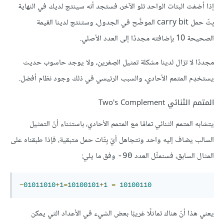
إذا أضفت البتات الواحد تلو الآخر، فستجد أنه سينتج لديك في النهاية
بِتّ حمل carry bit الموضَّح في الجدول، وستنتج لدينا القيمة
الصحيحة 10 بإضافته مجددًا إلى العدد الأصلي.
مجددًا لا تزال لدينا مشكلة تمثيل الصِفرين، ولا يوجد حاسوب حديث
يستخدِم المتمم الأحادي، والسبب الرئيسي في ذلك وجود نظام أفضل.
المتمم الثنائي Two's Complement
يتشابه المتمم الثنائي تمامًا مع المتمم الأحادي، باستثناء أنّ التمثيل
السالب يضاف إليه واحد ونتجاهل أيّ بِتّات حمل متبقية، فإذا طبقناه على
المثال السابق، فسنمثِّل العدد
وفق ما يلي:
90-
~
01011010
+
1
=
10100101
+
1
=
10100110
يعني هذا أنّ هناك تماثلًا غريبًا بعض الشيء في الأعداد التي يمكن