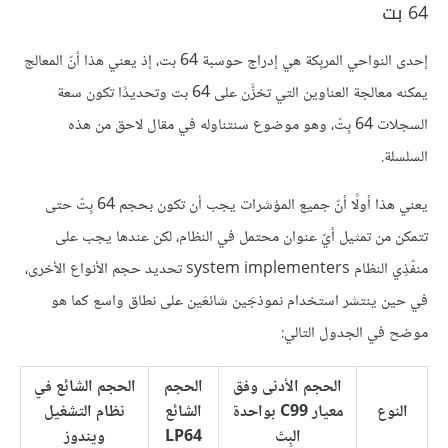
64 بت
إحدى النواحي المربِكة هي إدراج حوسبة 64 بت، إذ يعني هذا أنّ المعالج
يمكنه معالجة العناوين التي تخزَّن على 64 بت وتحديدًا تكون سعة
السجلات 64 بِتّ، وهو موضوع سنتناوله في مقال لاحق من هذه
السلسلة.
يعني هذا أولًا أنّ جميع المؤشرات يجب أن تكون بحجم 64 بِتّ حتى
تتمكن من تمثيل أيّ عنوان محتمل في النظام، لكن عندها يجب على
منفّذِي النظام system implementers تحديد حجم الأنواع الأخرى،
في حين ينتشر استخدام نموذجَين شائعَين على نطاق واسع كما هو
موضح في الجدول التالي:
الحجم الأدنى وفق
الحجم
الحجم الشائع في
النوع
معيار C99 بواحدة
الشائع
نظام التشغيل
البِتّ
LP64
ويندوز