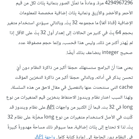
4294967296 مرة، وعادةً ما تمثَّل الصور بثمانية بِتّات لكل من قيم
الأحمر والأخضر والأزرق وثمانية بِتّات إضافية مخصصة للمعلومات
الإضافية (قناة ألفا) ما مجموعه 32 بِتّ، وبالتالي سيؤدي استخدام متغير
بحجم 64 بِتّ في كثير من الحالات إلى إهدار أول 32 بِتّ على الأقل إذا
لم يُهدَر أكثر من ذلك، وليس هذا فحسب، وإنما حجم مصفوفة عدد
صحيح integer يتضاعف بذلك أيضًا.
يعني هذا أنّ البرامج ستستهلك حجمًا أكبر من ذاكرة النظام دون أيّ
تحسن يذكر في أدائه، وبالتالي حجمًا أكبر من ذاكرة التخزين المؤقت
cache التي سنتحدث عنها بالتفصيل في مقال لاحق من هذه السلسلة،
ولهذا السبب اختار نظام ويندوز الاحتفاظ بتخزين قيم المتغيرات من نوع
long في 32 بت، فبما أنّ الكثير من واجهات
API
على نظام ويندوز قد
كُتبَت في الأصل لاستخدام متغيرات من نوع long مخزَّنة على نظام 32
بِتّ، لذا لا تحتاج إلى بِتّات إضافية، مما سيوفر ذلك مساحةً مهدورةً كبيرةً
في النظام دون الحاجة إلى إعادة كتابة كامل
واجهة
API
.