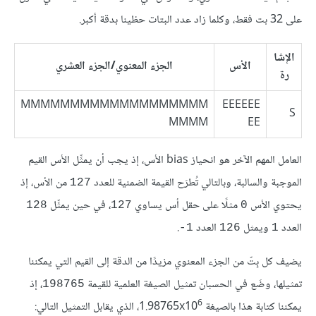
على 32 بت فقط، وكلما زاد عدد البتات حظينا بدقة أكبر.
الإشا
الأس
الجزء المعنوي/الجزء العشري
رة
MMMMMMMMMMMMMMMMMMM
EEEEEE
S
MMMM
EE
العامل المهم الآخر هو انحياز bias الأس، إذ يجب أن يمثِّل الأس القيم
الموجبة والسالبة، وبالتالي تُطرَح القيمة الضمنية للعدد
من الأس، إذ
127
يحتوي الأس
مثلًا على حقل أس يساوي
، في حين يمثِّل
128
127
0
العدد
ويمثل
العدد
.
1-
126
1
يضيف كل بِتّ من الجزء المعنوي مزيدًا من الدقة إلى القيم التي يمكننا
تمثيلها، وضَع في الحسبان تمثيل الصيغة العلمية للقيمة
، إذ
198765
6
يمكننا كتابة هذا بالصيغة 1.98765x10
، الذي يقابل التمثيل التالي: