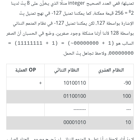
تمثيلها؛ ففي العدد الصحيح integer مثلًا الذي يخزَّن على 8 بِتّ لدينا
8
2 = 256 قيمة ممكنة، كما يمكننا تمثيل 127- في نهج تمثيل بِتّ
الإشارة بواسطة 127، لكن يمكننا تمثيل 127- في نظام المتمم الثنائي
بواسطة 128 لأننا أزلنا مشكلة وجود صفرين، وضَع في الحسبان أنّ الصفر
السالب هو
(1 + 00000000~) = (1 + 11111111) = 
، ولاحظ تجاهل بِتّ الحمل.
00000000
النظام العشري
النظام الثنائي
OP العملية
+
10100110
90-
01100100
100
--------
---
00001010
10
لا بدّ أنك لاحظت أنّ تطبيق المتمم الثنائي لن يُحيج مصممي العتاد الصلب