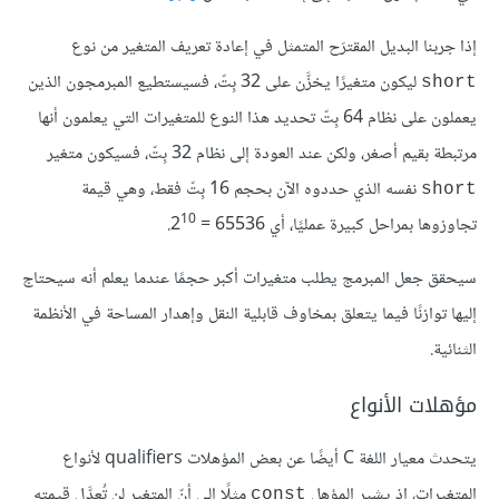
إذا جربنا البديل المقترَح المتمثل في إعادة تعريف المتغير من نوع
ليكون متغيرًا يخزَّن على 32 بِتّ، فسيستطيع المبرمجون الذين
short
يعملون على نظام 64 بِتّ تحديد هذا النوع للمتغيرات التي يعلمون أنها
مرتبطة بقيم أصغر، ولكن عند العودة إلى نظام 32 بِتّ، فسيكون متغير
نفسه الذي حددوه الآن بحجم 16 بِتّ فقط، وهي قيمة
short
10
تجاوزوها بمراحل كبيرة عمليًا، أي 2‎
= 65536.
سيحقق جعل المبرمج يطلب متغيرات أكبر حجمًا عندما يعلم أنه سيحتاج
إليها توازنًا فيما يتعلق بمخاوف قابلية النقل وإهدار المساحة في الأنظمة
الثنائية.
مؤهلات الأنواع
يتحدث معيار اللغة C أيضًا عن بعض المؤهلات qualifiers لأنواع
المتغيرات، إذ يشير المؤهل
مثلًا إلى أنّ المتغير لن تُعدَّل قيمته
const