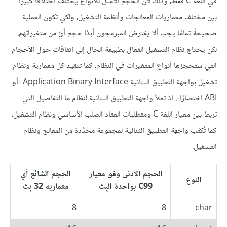
في اللغة C فقط، وذلك لأنّ الحجم الأمثل للأنواع يختلف اختلافًا كبيرًا
بين مختلف معماريات المعالجات وأنظمة التشغيل، ولكي تكون العملية
صحيحةً تمامًا يجب ألا يفترض المبرمجون أبدًا حجم أيّ من متغيراتهم،
لكن يحتاج نظام التشغيل الفعال بطبيعة الحال إلى اتفاقات حول الأحجام
التي ستحجزها أنواع المتغيرات في النظام، كما تتقيد كل معمارية ونظام
تشغيل بواجهة التطبيق الثنائية Application Binary Interface -أو
ABI اختصارًا-، إذ تملأ واجهة التطبيق الثنائية لنظام ما التفاصيل التي
تربط بين معيار اللغة C ومتطلبات العتاد الصلب الأساسي ونظام التشغيل،
كما تُكتَب واجهة التطبيق الثنائية لمجموعة محدَّدة من المعالج ونظام
التشغيل.
الحجم الأدنى وفق معيار
الحجم الشائع أي
النوع
C99 بواحدة البِتّ
معمارية 32 بِتّ
8
8
char