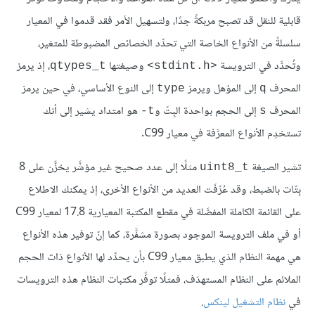
قابلية للنقل قد تصبح مربكةً جدًا، ولتسهيل الأمر فقد قدموا في المعيار
سلسلةً من الأنواع الخاصة التي تحدِّد الخصائص المضبوطة للمتغير،
وتُحدَّد في الترويسة
وصيغتها
، إذ يرمز
qtypes_t
<stdint.h>
المحرف
إلى المؤهل ويرمز
إلى النوع الأساسي، في حين يرمز
type
q
المحرف
إلى الحجم بواحدة البِتّ و
هو امتداد يشير إلى أنك
t-
s
تستخدِم الأنواع المعرَّفة في معيار C99.
تشير الصيغة
مثلًا إلى عدد صحيح غير مؤشَّر يخزَّن على 8
uint8_t
بِتّات بالضبط، وقد عُرِّفَت العديد من الأنواع الأخرى، إذ يمكنك الاطلاع
على القائمة الكاملة المفصَّلة في مقطع المكتبة المعيارية 17.8 لمعيار C99
أو في ملف الترويسة الموجود بصورة مشفَّرة، كما إنّ توفير هذه الأنواع
هي مهمة النظام الذي يطبق معيار C99 بأن يحدِّد لها الأنواع ذات الحجم
الملائم على النظام المستهدَف، فمثلًا توفِّر مكتبات النظام هذه الترويسات
في
نظام التشغيل لينكس
.