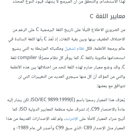
لهذا الاستخدام، والتحقق من أن المبرمج لا ينتهك قيود النوع المحدَّد
معايير اللغة C
من الضروري الاطلاع قليلًا على تاريخ اللغة البرمجية C على الرغم من
الاختلاف الطفيف بينها وبين بقية اللغات، إذ تُعَدّ C بأنها اللغة السائدة في
عالم برمجة الأنظمة، فكل
نظام تشغيل
ومكتباته المرتبطة به التي يشيع
استخدامها مكتوبة باللغة C، كما يوفِّر كل نظام مصرِّفًا compiler للغة
C، وقد وضِع معيار صارم لهذه اللغة للحد من اختلافها بين هذه الأنظمة
والتي من المؤكد أنّ كل منها سيجري العديد من التغييرات التي لن
تتوافق مع بعضها.
يُعرَف هذا المعيار رسميًا باسم ISO/IEC 9899:1999(E)‎، لكن يشار إليه
عادةً بالاختصار C99، إذ تشرف عليه منظمة المعايير الدولية ISO، كما
أتيح شراء المعيار كاملًا على
الإنترنت
، ولم تَعُد الإصدارات القديمة من هذا
المعيار مثل الإصدار C89 -الذي سبق C99 وأصدِر في عام 1989- و