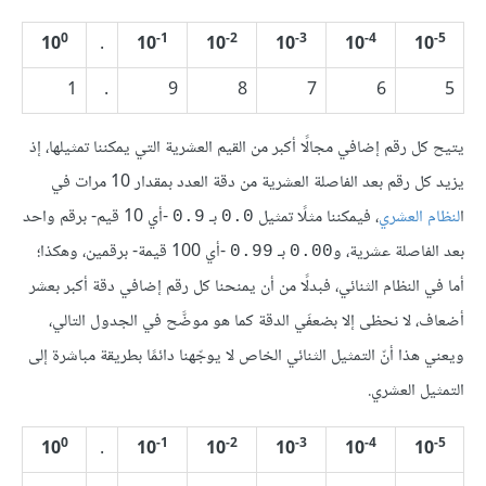
0
-1
-2
-3
-4
-5
10
.
10
10
10
10
10
1
.
9
8
7
6
5
يتيح كل رقم إضافي مجالًا أكبر من القيم العشرية التي يمكننا تمثيلها، إذ
يزيد كل رقم بعد الفاصلة العشرية من دقة العدد بمقدار 10 مرات في
ا
لنظام العشري
، فيمكننا مثلًا تمثيل
بـ
-أي 10 قيم- برقم واحد
0.9
0.0
بعد الفاصلة عشرية، و
بـ
-أي 100 قيمة- برقمين، وهكذا؛
0.99
0.00
أما في النظام الثنائي، فبدلًا من أن يمنحنا كل رقم إضافي دقة أكبر بعشر
أضعاف، لا نحظى إلا بضعفَي الدقة كما هو موضَّح في الجدول التالي،
ويعني هذا أنّ التمثيل الثنائي الخاص لا يوجّهنا دائمًا بطريقة مباشرة إلى
التمثيل العشري.
0
-1
-2
-3
-4
-5
10
.
10
10
10
10
10