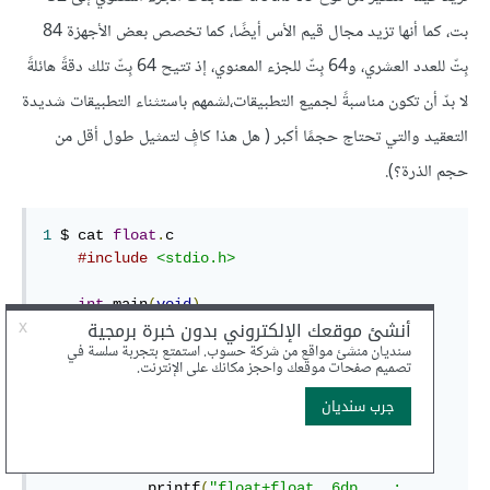
بت، كما أنها تزيد مجال قيم الأس أيضًا، كما تخصص بعض الأجهزة 84
بِتّ للعدد العشري، و64 بِتّ للجزء المعنوي، إذ تتيح 64 بِتّ تلك دقةً هائلةً
لا بدّ أن تكون مناسبةً لجميع التطبيقات،لشمهم باستثناء التطبيقات شديدة
التعقيد والتي تحتاج حجمًا أكبر ( هل هذا كافٍ لتمثيل طول أقل من
حجم الذرة؟).
1
 $ cat 
float
.
c

#include
<stdio.h>
int
 main
(
void
)
5
{
float
 a 
=
0.45
;
float
 b 
=
8.0
;
double
 ad 
=
0.45
;
10
double
 bd 
=
8.0
;
            printf
(
"float+float, 6dp    : 