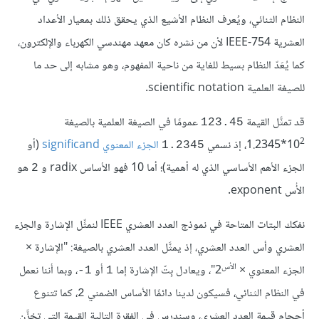
النظام الثنائي، ويُعرف النظام الأشيع الذي يحقق ذلك بمعيار الأعداد
العشرية IEEE-754 لأن من نشره كان معهد مهندسي الكهرباء والإلكترون،
كما يُعَدّ النظام بسيط للغاية من ناحية المفهوم، وهو مشابه إلى حد ما
للصيغة العلمية scientific notation.
قد تمثَّل القيمة
عمومًا في الصيغة العلمية بالصيغة
123.45
2
‎1.2345*10
الجزء المعنوي significand
(أو
1.2345
الجزء الأهم الأساسي الذي له أهمية)؛ أما 10 فهو الأساس radix و
هو
2
الأُس exponent.
نفكك البتات المتاحة في نموذج العدد العشري IEEE لنمثِّل الإشارة والجزء
العشري وأس العدد العشري، إذ يمثَّل العدد العشري بالصيغة: "الإشارة ×
الأس
الجزء المعنوي ×
2"، ويعادل بِتّ الإشارة إما
أو
، وبما أننا نعمل
1-
1
في النظام الثنائي، فسيكون لدينا دائمًا الأساس الضمني
، كما تتنوع
2
أحجام قيمة العدد العشري، وسندرس في الفقرة التالية القيمة التي تخزَّن