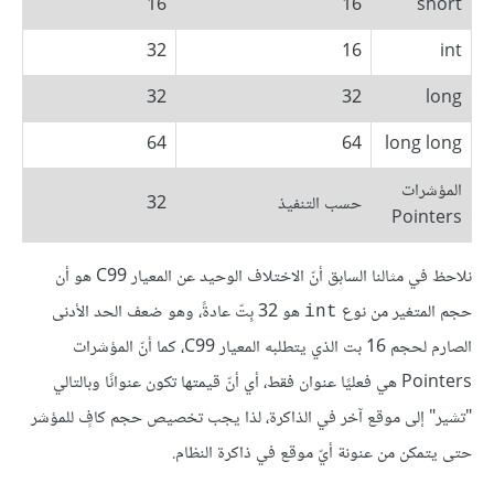
16
16
short
32
16
int
32
32
long
64
64
long long
المؤشرات
حسب التنفيذ
32
Pointers
نلاحظ في مثالنا السابق أنّ الاختلاف الوحيد عن المعيار C99 هو أن
حجم المتغير من نوع
هو 32 بِتّ عادةً، وهو ضعف الحد الأدنى
int
الصارم لحجم 16 بت الذي يتطلبه المعيار C99، كما أنّ المؤشرات
Pointers هي فعليًا عنوان فقط، أي أنّ قيمتها تكون عنوانًا وبالتالي
"تشير" إلى موقع آخر في الذاكرة، لذا يجب تخصيص حجم كافٍ للمؤشر
حتى يتمكن من عنونة أيّ موقع في ذاكرة النظام.