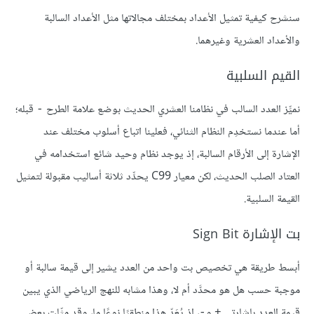
سنشرح كيفية تمثيل الأعداد بمختلف مجالاتها مثل الأعداد السالبة
والأعداد العشرية وغيرهما.
القيم السلبية
نميِّز العدد السالب في نظامنا العشري الحديث بوضع علامة الطرح
قبله؛
-
أما عندما نستخدِم النظام الثنائي، فعلينا اتباع أسلوب مختلف عند
الإشارة إلى الأرقام السالبة، إذ يوجد نظام وحيد شائع استخدامه في
العتاد الصلب الحديث، لكن معيار C99 يحدِّد ثلاثة أساليب مقبولة لتمثيل
القيمة السلبية.
بت الإشارة Sign Bit
أبسط طريقة هي تخصيص بت واحد من العدد يشير إلى قيمة سالبة أو
موجبة حسب هل هو محدَّد أم لا، وهذا مشابه للنهج الرياضي الذي يبين
قيمة العدد بإشارتي
و
، إذ يُعَدّ هذا منطقيًا نوعًا ما، وقد مثّلت بعض
-
+