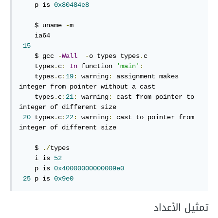
    p is 
0x80484e8
    $ uname 
-
m

    ia64

15
    $ gcc 
-
Wall
-
o types types
.
c

    types
.
c
:
In
 function 
'main'
:
    types
.
c
:
19
:
 warning
:
 assignment makes 
integer from pointer without a cast

    types
.
c
:
21
:
 warning
:
 cast from pointer to 
integer of different size

20
 types
.
c
:
22
:
 warning
:
 cast to pointer from 
integer of different size

    $ 
./
types

    i is 
52
    p is 
0x40000000000009e0
25
 p is 
0x9e0
تمثيل الأعداد