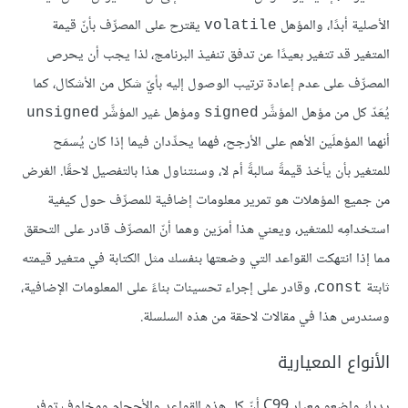
الأصلية أبدًا، والمؤهل
يقترح على المصرِّف بأنّ قيمة
volatile
المتغير قد تتغير بعيدًا عن تدفق تنفيذ البرنامج، لذا يجب أن يحرص
المصرِّف على عدم إعادة ترتيب الوصول إليه بأيّ شكل من الأشكال، كما
يُعَدّ كل من مؤهل المؤشَّر
ومؤهل غير المؤشَّر
unsigned
signed
أنهما المؤهلَين الأهم على الأرجح، فهما يحدِّدان فيما إذا كان يُسمَح
للمتغير بأن يأخذ قيمةً سالبةً أم لا، وسنتناول هذا بالتفصيل لاحقًا. الغرض
من جميع المؤهلات هو تمرير معلومات إضافية للمصرِّف حول كيفية
استخدامِه للمتغير، ويعني هذا أمرَين وهما أنّ المصرِّف قادر على التحقق
مما إذا انتهكت القواعد التي وضعتها بنفسك مثل الكتابة في متغير قيمته
ثابتة
، وقادر على إجراء تحسينات بناءً على المعلومات الإضافية،
const
وسندرس هذا في مقالات لاحقة من هذه السلسلة.
الأنواع المعيارية
يدرك واضعو معيار C99 أنّ كل هذه القواعد والأحجام ومخاوف توفر