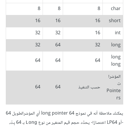
8
8
8
char
16
16
16
short
32
32
16
int
32
64
32
long
long
64
64
64
long
المؤشرا
ت
حسب التنفيذ
64
64
Pointe
rs
يمكنك ملاحظة أنه في نموذج long pointer 64 أي المؤشرالطويل 64
-أو LP64 اختصارًا- يحدَّد حجم قيم المتغير من نوع
بـ 64 بِتّ،
Long