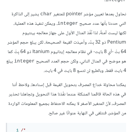
.
integer
نحاول بعدها تعيين مؤشر pointer للمتغير
يشير إلى الذاكرة
char
التي حددنا بأنها عدد صحيح
، ويمكن تنفيذ هذه العملية،
integer
لكنها ليست آمنةً، لذا نُفِّذ المثال الأول على جهاز معالجه بينتيوم
Pentium ذو 32 بِتّ، وأعيدَت القيمة الصحيحة، لكن يبلغ حجم المؤشر
64 بتّ -أي 8 بايت- في نظام معالجه إيتانيوم Itanium ذو 64 بِتّ كما
هو موضح في المثال الثاني، ولكن حجم العدد الصحيح
يبلغ
integer
4 بايت فقط، وبالطبع لن تتسع 8 بايت في 4 بايت.
يمكننا محاولة خداع المصرف بتحويل القيمة قبل إسنادها، ولاحظ أننا
في هذه الحالة فاقمنا المشكلة عندما نفَّذنا هذا التحويل وتجاهلنا تحذير
المصرف، لأنّ المتغير الأصغر لا يمكنه الاحتفاظ بجميع المعلومات الواردة
من المؤشر، فنتلقى في النهاية عنوانًا غير صالح.
1
/*
