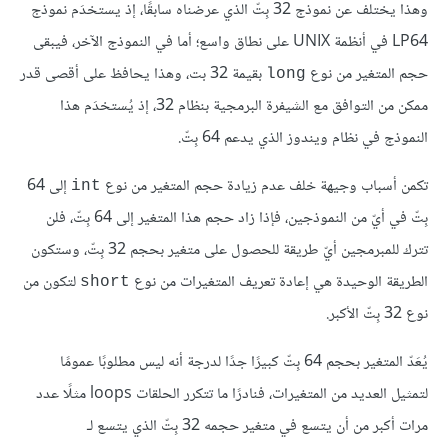
وهذا يختلف عن نموذج 32 بِتّ الذي عرضناه سابقًا، إذ يستخدَم نموذج
LP64 في أنظمة UNIX على نطاق واسع؛ أما في النموذج الآخر، فيبقى
حجم المتغير من نوع
بقيمة 32 بت، وهذا يحافظ على أقصى قدر
long
ممكن من التوافق مع الشيفرة البرمجية بنظام 32، إذ يُستخدَم هذا
النموذج في نظام ويندوز الذي يدعم 64 بِتّ.
تكمن أسباب وجيهة خلف عدم زيادة حجم المتغير من نوع
إلى 64
int
بِتّ في أيّ من النموذجين، فإذا زاد حجم هذا المتغير إلى 64 بِتّ، فلن
تترك للمبرمجين أيّ طريقة للحصول على متغير بحجم 32 بِتّ، وستكون
الطريقة الوحيدة هي إعادة تعريف المتغيرات من نوع
لتكون من
short
نوع 32 بِتّ الأكبر.
يُعَدّ المتغير بحجم 64 بِتّ كبيرًا جدًا لدرجة أنه ليس مطلوبًا عمومًا
لتمثيل العديد من المتغيرات، فنادرًا ما تتكرر الحلقات loops مثلًا عدد
مرات أكبر من أن يتسع في متغير حجمه 32 بِتّ الذي يتسع لـ