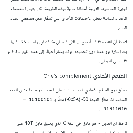
أجهزة الحاسوب الأولية أعدادًا سالبةً بهذه الطريقة، لكن يتيح استخدام
الأعداد الثنائية بعض الاحتمالات الأخرى التي تسهِّل عمل مصممي العتاد
الصلب.
لاحظ أنّ القيمة
قد أصبح لها الآن قيمتان مكافئتان، واحدة حُدِّد فيها
0
بِتّ إشارة وواحدة دون تحديده، وقد يُشار أحيانًا إلى هذه القيم بـ
و
0+
على التوالي.
0-
المتمم الأحادي One's complement
يطبِّق نهج المتمِّم الأحادي العملية not على العدد الموجب لتمثيل العدد
السالب، لذا تمثَّل القيمة 90- (0x5A-) مثلًا بـ
10100101 = 
.
01011010~
لاحظ أن العامِل
هو عامِل في اللغة C الذي يطبق عامِل
على
NOT
~