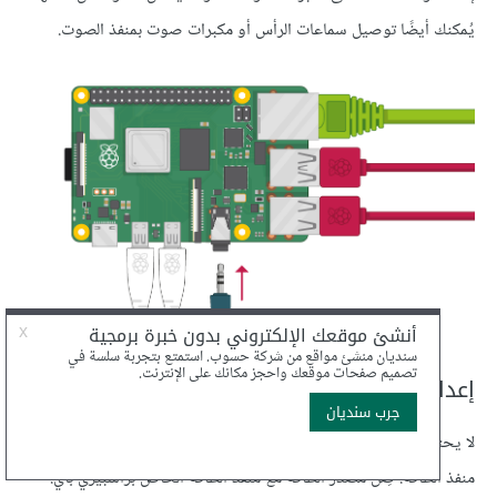
يُمكنك أيضًا توصيل سماعات الرأس أو مكبرات صوت بمنفذ الصوت.
إعداد راسبيري باي للعمل
لا يحتوي راسبيري باي على مفتاح طاقة، فهو سيعمل فور توصيله إلى
منفذ الطاقة. صِل مصدر الطاقة مع منفذ الطاقة الخاص براسبيري باي.