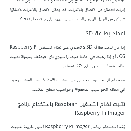
للوصول للانترنت؛ لكن ستحتاج إلى محوّلة من منفذ USB إلى منفذ
إثرنت لتتمكن من الاتصال بالإنترنت، كما يمكن الإتصال بالإنترنت لاسلكيًا
في كل من الجيل الرابع والثالث من راسبيري باي والإصدار Zero .
إعداد بطاقة SD
إذا كان لديك بطاقة SD لا تحتوي على نظام التشغيل Raspberry Pi
OS ، أو إذا رغبت في إعادة ضبط راسبيري باي، فيمكنك بسهولة تثبيت
نظام تشغيل راسبيري باي OS بنفسك.
ستحتاج إلى حاسوب يحتوي على منفذ بطاقة SD وهذا المنفذ موجود
في معظم الحواسيب المحمولة وحواسيب سطح المكتب.
تثبيت نظام التشغيل Raspbian باستخدام برنامج
Raspberry Pi Imager
يُعَد استخدام برنامج Raspberry Pi Imager أسهل طريقة لتثبيت