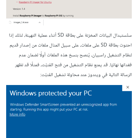
ستُستبدال البيانات المخزنة على بطاقة SD أثناء عملية التهيئة، لذلك إذا
احتوت بطاقة SD على ملفات، على سبيل المثال ملفات من إصدار قديم
لنظام التشغيل راسبيان، يُنصح بنسخ هذه الملفات أولًا لضمان عدم
فقدانها نهائيًا. قد يمنع نظام التشغيل من فتح المُثبِّت، فمثلًا قد تظهر
الرسالة التالية في ويندوز عند محاولة تشغيل المُثبِّت: