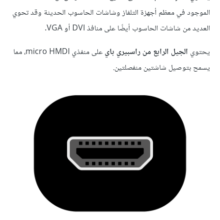
الموجود في معظم أجهزة التلفاز وشاشات الحاسوب الحديثة وقد تحوي
العديد من شاشات الحاسوب أيضًا على منافذ DVI أو VGA.
يحتوي
الجيل الرابع من راسبيري باي
على منفذي micro HMDI، مما
يسمح بتوصيل شاشتين منفصلتين.