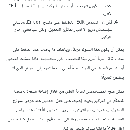
الاختيار الأول، ثم يجب أن ينتقل التركيز إلى زر "التعديل Edit"
الأول.
فعّل زر "التعديل Edit" بالضغط على مفتاح
، وبالتالي
Enter
سيُستبدَل مربع الاختيار بمكوِّن التعديل، ولكن سيختفي إطار
التركيز.
يمكن أن يكون هذا السلوك مربكًا، ويختلف ما يحدث عند الضغط على
مفتاح
مرةً أخرى تبعًا للمتصفح الذي تستخدِمه، فإذا حفظت التعديل
Tab
أو ألغيته، فسيختفي التركيز مرةً أخرى عندما تعود إلى العرض الذي لا
يتضمن تعديلًا.
يمكن منح المستخدِمين تجربةً أفضل من خلال إضافة شيفرة برمجية
للتحكّم في التركيز بحيث يُضبَط على حقل التعديل عند عرض نموذج
التعديل، وسنعيد وضع التركيز على زر "التعديل Edit" عندما يلغي
المستخدِم تعديله أو يحفظه، وبالتالي يجب فهم المزيد حول كيفية عمل
إطار Vue داخليًا بهدف ضبط التركيز.