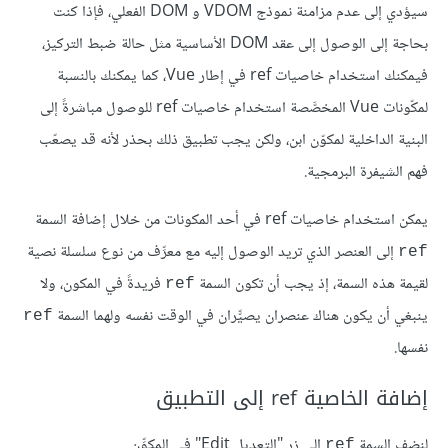
سيؤدي إلى عدم مزامنة نموذج VDOM و DOM الفعلي، فإذا كنت
بحاجة إلى الوصول إلى عقد DOM الأساسية مثل حالة ضبط التركيز،
فيمكنك استخدام خاصيات ref في إطار Vue، كما يمكنك بالنسبة
لمكّونات Vue المخصَّصة استخدام خاصيات ref للوصول مباشرةً إلى
البنية الداخلية لمكوّن ابن، ولكن يجب تطبيق ذلك بحذر لأنه قد يصعّب
فهم الشيفرة البرمجية.
يمكن استخدام خاصيات ref في أحد المكونات من خلال إضافة السمة
إلى العنصر الذي تريد الوصول إليه مع معرِّف من نوع سلسلة نصية
ref
لقيمة هذه السمة، إذ يجب أن تكون السمة
فريدةً في المكون، ولا
ref
ينبغي أن يكون هناك عنصران يصيّّران في الوقت نفسه ولهما السمة
ref
نفسها.
إضافة الخاصية ref إلى التطبيق
لنضِف السمة
إلى زر "التعديل Edit" في المكوِّن
ref