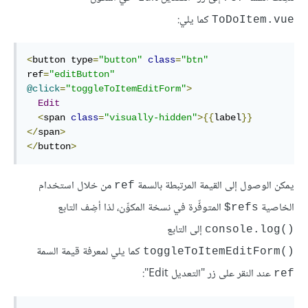
كما يلي:
ToDoItem.vue
<
button type
=
"button"
class
=
"btn"
ref
=
"editButton"
@click
=
"toggleToItemEditForm"
>
Edit
<
span 
class
=
"visually-hidden"
>{{
label
}}
</
span
>
</
button
>
يمكن الوصول إلى القيمة المرتبطة بالسمة
من خلال استخدام
ref
الخاصية
المتوفِّرة في نسخة المكوِّن، لذا أضِف التابع
‎$refs
إلى التابع
console.log()‎
كما يلي لمعرفة قيمة السمة
toggleToItemEditForm()‎
عند النقر على زر "التعديل Edit":
ref