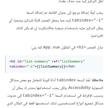
لنقل التركيز إليه عند حذف عقدة.
يجب أولًا إضافة مرجع إلى عنوان القائمة ثم إضافة السمة
إليه، مما يجعل العنصر قابلًا للتركيز برمجيًا، أي
tabindex="-1"‎
يمكن التركيز عليه باستخدام شيفرة جافاسكربت إن لم يكن كذلك
افتراضيًا.
عدِّل العنصر
في المكوِّن
كما يلي:
App.vue
<h2>
<h2
id
=
"list-summary"
ref
=
"listSummary"
tabindex
=
"-1"
>
{{listSummary}}
</h2>
ملاحظة
: تُعَدّ السمة
أداةً قويةً للتعامل مع بعض مشاكل
tabindex
الشمولية Accessibility، ولكن يجب استخدامها بحذر، إذ يمكن أن
يتسبّب الإفراط في استخدام السمة
في حدوث
tabindex="-1"‎
مشاكل لجميع أنواع المستخدِمين، لذلك استخدمها فقط في المكان الذي