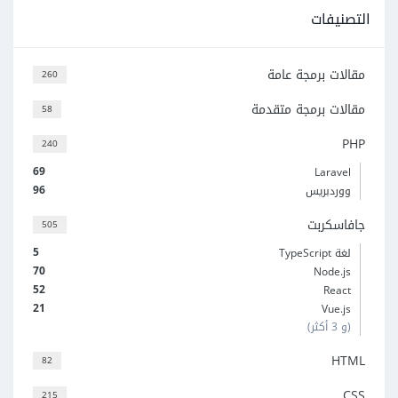
التصنيفات
مقالات برمجة عامة
260
مقالات برمجة متقدمة
58
PHP
240
69
Laravel
96
ووردبريس
جافاسكربت
505
5
لغة TypeScript
70
Node.js
52
React
21
Vue.js
(و 3 أكثر)
HTML
82
CSS
215