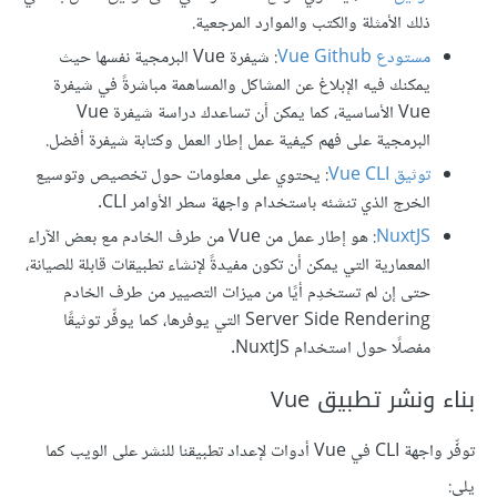
ذلك الأمثلة والكتب والموارد المرجعية.
مستودع Vue Github
: شيفرة Vue البرمجية نفسها حيث
يمكنك فيه الإبلاغ عن المشاكل والمساهمة مباشرةً في شيفرة
Vue الأساسية، كما يمكن أن تساعدك دراسة شيفرة Vue
البرمجية على فهم كيفية عمل إطار العمل وكتابة شيفرة أفضل.
توثيق Vue CLI
: يحتوي على معلومات حول تخصيص وتوسيع
الخرج الذي تنشئه باستخدام واجهة سطر الأوامر CLI.
NuxtJS
: هو إطار عمل من Vue من طرف الخادم مع بعض الآراء
المعمارية التي يمكن أن تكون مفيدةً لإنشاء تطبيقات قابلة للصيانة،
حتى إن لم تستخدِم أيًا من ميزات التصيير من طرف الخادم
Server Side Rendering التي يوفرها، كما يوفِّر توثيقًا
مفصلًا حول استخدام NuxtJS.
بناء ونشر تطبيق Vue
توفِّر واجهة CLI في Vue أدوات لإعداد تطبيقنا للنشر على الويب كما
يلي: