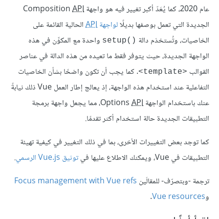
عام 2020، كما يُعَدّ أكبر تغيير فيه هو واجهة Composition
API
الجديدة التي تعمل بوصفها بديلًا
لواجهة
API
الحالية القائمة على
الخاصيات، وتُستخدَم دالة
واحدة مع المكوِّن في هذه
setup()‎
الواجهة الجديدة، حيث يتوفر فقط ما تعيده من هذه الدالة في عناصر
القوالب
. كما يجب أن تكون واضحًا بشأن الخاصيات
<template>
التفاعلية عند استخدام هذه الواجهة، إذ يعالج إطار العمل Vue ذلك نيابةً
عنك باستخدام الواجهة Options
API
، مما يجعل واجهة برمجة
التطبيقات الجديدة حالة استخدام أكثر تقدمًا.
كما توجد بعض التغييرات الأخرى، بما في ذلك التغيير في كيفية تهيئة
التطبيقات في Vue، ويمكنك الاطلاع عليها في
توثيق Vue.js الرسمي
.
ترجمة -وبتصرّف- للمقالَين
Focus management with Vue refs
و
Vue resources
.