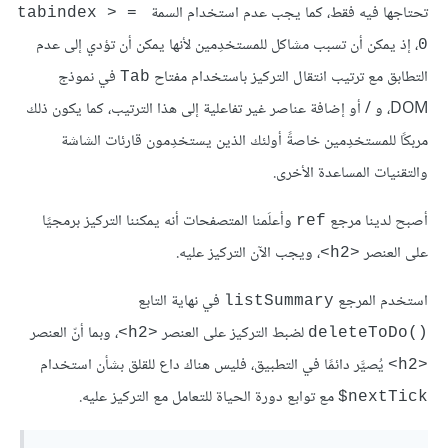
تحتاجها فيه فقط، كما يجب عدم استخدام السمة
tabindex > = 
، إذ يمكن أن تسبب مشاكل للمستخدِمين لأنها يمكن أن تؤدي إلى عدم
0
التطابق مع ترتيب انتقال التركيز باستخدام مفتاح
في نموذج
Tab
DOM، و / أو إضافة عناصر غير تفاعلية إلى هذا الترتيب، كما يكون ذلك
مربكًا للمستخدِمين خاصةً أولئك الذين يستخدِمون قارئات الشاشة
والتقنيات المساعدة الأخرى.
أصبح لدينا مرجع
وأعلَمنا المتصفحات أنه يمكننا التركيز برمجيًا
ref
على العنصر
، ويجب الآن التركيز عليه.
<h2>
استخدم المرجع
في نهاية التابع
listSummary
لضبط التركيز على العنصر
، وبما أنّ العنصر
<h2>
deleteToDo()‎
يُصيَّر دائمًا في التطبيق، فليس هناك داع للقلق بشأن استخدام
<h2>
مع توابع دورة الحياة للتعامل مع التركيز عليه.
‎$nextTick