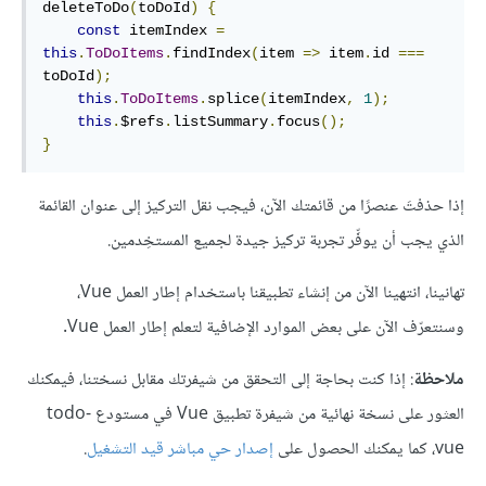
deleteToDo
(
toDoId
)
{
const
 itemIndex 
=
this
.
ToDoItems
.
findIndex
(
item 
=>
 item
.
id 
===
toDoId
);
this
.
ToDoItems
.
splice
(
itemIndex
,
1
);
this
.
$refs
.
listSummary
.
focus
();
}
إذا حذفتَ عنصرًا من قائمتك الآن، فيجب نقل التركيز إلى عنوان القائمة
الذي يجب أن يوفِّر تجربة تركيز جيدة لجميع المستخِدمين.
تهانينا، انتهينا الآن من إنشاء تطبيقنا باستخدام إطار العمل Vue،
وسنتعرّف الآن على بعض الموارد الإضافية لتعلم إطار العمل Vue.
ملاحظة
: إذا كنت بحاجة إلى التحقق من شيفرتك مقابل نسختنا، فيمكنك
العثور على نسخة نهائية من شيفرة تطبيق Vue في مستودع todo-
vue، كما يمكنك الحصول على
إصدار حي مباشر قيد التشغيل
.