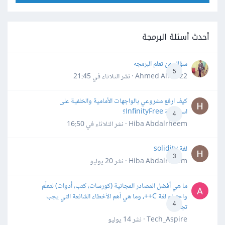
أحدث أسئلة البرمجة
سؤال عن تعلم البرمجه
5
Ahmed Alhafiz2 · نشر
الثلاثاء في 21:45
كيف ارفع مشروعي بالواجهات الأمامية والخلفية على
استضافة InfinityFree؟
4
Hiba Abdalrheem · نشر
الثلاثاء في 16:50
لغة solidity
3
Hiba Abdalrheem · نشر
20 يوليو
ما هي أفضل المصادر المجانية (كورسات، كتب، أدوات) لتعلّم
واحترام لغة C++، وما هي أهم الأخطاء الشائعة التي يجب
4
تجنبها؟
Tech_Aspire · نشر
14 يوليو