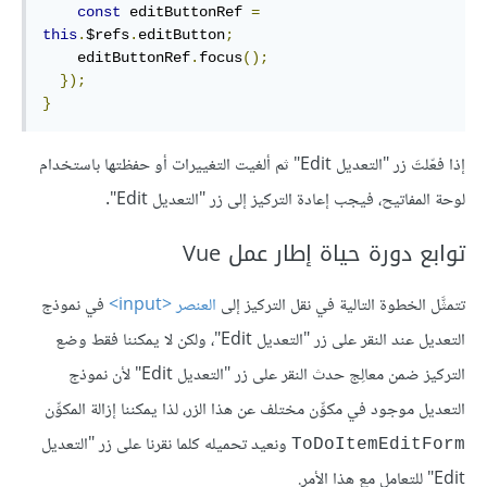
const
 editButtonRef 
=
this
.
$refs
.
editButton
;
    editButtonRef
.
focus
();
});
}
إذا فعّلتَ زر "التعديل Edit" ثم ألغيت التغييرات أو حفظتها باستخدام
لوحة المفاتيح، فيجب إعادة التركيز إلى زر "التعديل Edit".
توابع دورة حياة إطار عمل Vue
تتمثَّل الخطوة التالية في نقل التركيز إلى
العنصر <input>
في نموذج
التعديل عند النقر على زر "التعديل Edit"، ولكن لا يمكننا فقط وضع
التركيز ضمن معالِج حدث النقر على زر "التعديل Edit" لأن نموذج
التعديل موجود في مكوِّن مختلف عن هذا الزر، لذا يمكننا إزالة المكوِّن
ونعيد تحميله كلما نقرنا على زر "التعديل
ToDoItemEditForm
Edit" للتعامل مع هذا الأمر.