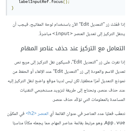
   labelInputRef
.
focus
();
}
إذا فعّلتَ زر "التعديل Edit" الآن باستخدام لوحة المفاتيح، فيجب أن
ينتقل التركيز إلى تعديل العنصر
مباشرةً.
<input>
التعامل مع التركيز عند حذف عناصر المهام
إذا نقرت على زر "التعديل Edit"، فسيكون نقل التركيز إلى مربع نص
تعديل الاسم والعودة إلى زر "التعديل Edit" عند الإلغاء أو الحفظ من
نموذج التعديل أمرًا منطقيًا، لكن ليس لدينا موقع واضح لنقل التركيز إليه
عند حذف عنصر، ونحتاج إلى طريقة لتزويد مستخدِمي التقنيات
المساعدة بالمعلومات التي تؤكّد حذف عنصر.
نتعقّب فعليًا عدد العناصر في عنوان القائمة أي
العنصر <h2>
في المكوِّن
، وهو مرتبط بقائمة عناصر المهام، مما يجعله مكانًا مناسبًا
App.vue