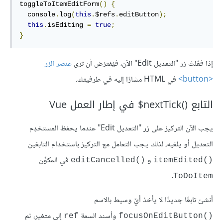
toggleToItemEditForm
()
{
  console
.
log
(
this
.
$refs
.
editButton
);
this
.
isEditing 
=
true
;
}
إذا فعّلتَ زر "التعديل Edit" الآن، فيُفترَض أن ترى
عنصر الزر
<button>
في HTML مشارًا إليه في طرفيتك.
التابع ‎$nextTick()‎ في إطار العمل Vue
يجب الآن التركيز على زر "التعديل Edit" عندما يحفظ المستخدِم
التعديل أو يلغيه، لذلك يجب التعامل مع التركيز باستخدام التابعَين
و
في المكوِّن
editCancelled()‎
itemEdited()‎
.
ToDoItem
أنشئ تابعًا جديدًا لا يأخذ أيّ وسيط بالاسم
وأسند السمة
إلى متغير، ثم
ref
focusOnEditButton()‎