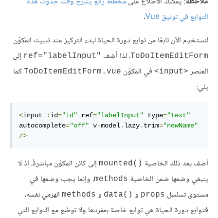
ملاحظة
: يمكنك الاطلاع على
مخطط رائع يشرح وقت حدوث هذه
التوابع في توثيق Vue
.
لنستخدِم الآن تابعًا من توابع دورة الحياة لبدء التركيز عند تثبيت المكوِّن
، لذا أضِف
إلى
ref="labelInput"‎
ToDoItemEditForm
العنصر
في المكوِّن
كما
ToDoItemEditForm.vue
<input>
يلي:
<
input 
:
id
=
"id"
 ref
=
"labelInput"
 type
=
"text"
autocomplete
=
"off"
 v
-
model
.
lazy
.
trim
=
"newName"
/>
أضف بعد ذلك الخاصية
إلى كائن المكوِّن مباشرةً، إذ لا
mounted()‎
ينبغي وضعها ضمن الخاصية
، وإنما يجب وضعها في
methods
مستوى تسلسل
و
و
الهرمي نفسه،
methods
data()‎
props
فتوابع دورة الحياة هي توابع خاصة بمفردها ولا توضَع مع التوابع التي