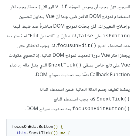
المرجع، فهل يجب أن يعرض الموجّه
الزر الآن؟ حسنًا، يجب الآن
v-if
استخدام نموذج DOM الافتراضي، وبما أنّ Vue يحاول تحسين
وإصلاح التغييرات، فلن يحدّث نموذج DOM مباشرةً عند ضبط قيمة
على
، لذلك فإنّ زر "التعديل Edit" لم يُصيَّر بعد
false
isEditing
عند استدعاء التابع
، لذا يجب الانتظار حتى
focusOnEdit()‎
يجتاز إطار Vue دورة تحديث نموذج DOM التالية، إذ تحتوي مكونات
Vue على تابع خاص يسمَّى
الذي يقبل دالة رد نداء
‎$nextTick()‎
Callback Function تنفّذ بعد تحديث نموذج DOM.
يمكننا تغليف جسم الدالة الحالية ضمن استدعاء الدالة
لأنه يجب استدعاء التابع
‎$nextTick()‎
بعد تحديث نموذج DOM.
focusOnEditButton()‎
focusOnEditButton
()
{
this
.
$nextTick
(()
=>
{