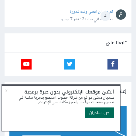
كم علي ان اعطي وقت للدورة
4
محمد سداتي صامد2 · نشر
7 يوليو
تابعنا على
إعلانات