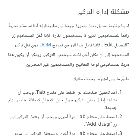
مشكلة إدارة التركيز
لدينا وظيفة تعديل تعمل بصورة جيدة في تطبيقنا، إلا أننا لم نقدّم تجربةً
رائعةً للمستخدِمين الذين لا يستخدِمون الفأرة، فإذا فعّل المستخدِم زر
"التعديل Edit"، فإننا نزيل هذا الزر من نموذج
DOM
دون نقل تركيز
المستخدِم إلى أيّ مكان آخر، لذلك سيختفي التركيز، ويمكن أن يكون هذا
مربكًا لمستخدِمي لوحة المفاتيح والمستخدِمين غير المبصرين.
طبقّ ما يلي لفهم ما يحدث حاليًا:
أعد تحميل صفحتك ثم اضغط على مفتاح
، ويجب أن
Tab
تشاهد إطارًا يمثل التركيز حول حقل الإدخال لإضافة عناصر مهام
جديدة.
اضغط على مفتاح
مرةً أخرى، ويجب أن ينتقل التركيز إلى
Tab
زر "الإضافة Add".
اضغط على مفتاح
مرةً أخرى وسينتقل التركيز إلى مربع
Tab