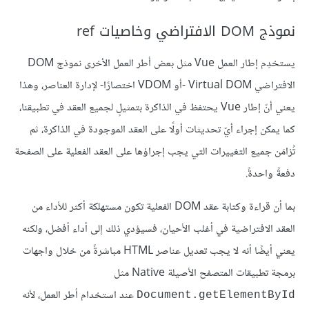
نموذج DOM الافتراضي وخاصيات ref
يستخدِم إطار العمل Vue مثل بعض أطر العمل الأخرى نموذج DOM
الافتراضي Virtual DOM -أو VDOM اختصارًا- لإدارة العناصر، وهذا
يعني أنّ إطار Vue يحتفظ في الذاكرة بتمثيلٍ لجميع العقد في تطبيقنا،
كما يمكن إجراء أيّ تحديثات أولًا على العقد الموجودة في الذاكرة، ثم
تُزامَن جميع التغييرات التي يجب إجراؤها على العقد الفعلية على الصفحة
دفعةً واحدةً.
بما أن قراءة وكتابة عقد DOM الفعلية تكون مستهلكة أكثر للأداء من
العقد الافتراضية في أغلب الأحيان، فسيؤدي ذلك إلى أداء أفضل، ولكنه
يعني أيضًا أنه لا يجب تعديل عناصر HTML مباشرةً من خلال واجهات
برمجة تطبيقات المتصفح الأصيلة Native مثل
عند استخدام أطر العمل، لأنه
Document.getElementById