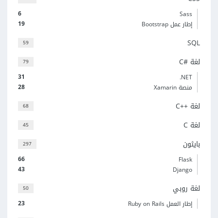
6
Sass
19
إطار عمل Bootstrap
SQL
59
لغة C#‎
79
31
‎.NET
28
منصة Xamarin
لغة C++‎
68
لغة C
45
بايثون
297
66
Flask
43
Django
لغة روبي
50
23
إطار العمل Ruby on Rails