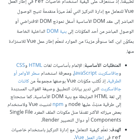
تطبيقنا، إذ سنتعرّف على كيفية استخدام خاصيات
في إطار العمل
ref
Vue للتعامل مع إدارة التركيز التي تُعَدّ ميزةً متقدمةً تتيح الوصول
المباشر إلى عقد DOM الأساسية أسفل نموذج DOM الافتراضي أو
الوصول المباشر من أحد المكوّنات إلى
بنية DOM
الداخلية الخاصة
بمكوِّن ابن، كما سنوفِّر مزيدًا من الموارد لتعلّم إطار عمل Vue للاستزادة
منها.
المتطلبات الأساسية
: الإلمام بأساسيات لغات
HTML
و
CSS
و
جافاسكربت JavaScript
، ومعرفة استخدام
سطر الأوامر أو
الطرفية
، إذ تُكتَب مكوّنات Vue بوصفها مجموعةً من
كائنات
جافاسكربت
التي تدير بيانات التطبيق وصيغة القوالب المستنِدة
إلى لغة HTML المرتبطة مع بنية DOM الأساسية، كما ستحتاج
إلى طرفية مثبَّتٌ عليها node و
npm
لتثبيت Vue ولاستخدام
بعض ميزاته الأكثر تقدمًا مثل مكونات الملف المفرد Single File
Components أو دوال التصيير Render.
الهدف
: تعلّم كيفية التعامل مع إدارة التركيز باستخدام خاصيات
في
إطار العمل Vue
.
ref