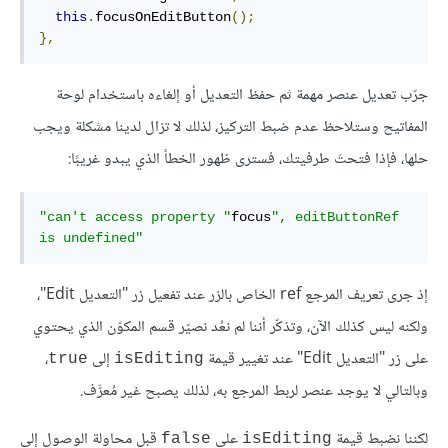
this
.
focusOnEditButton
();
},
جرّب تعديل عنصر مهمة ثم حفظ التعديل أو إلغاءه باستخدام لوحة
المفاتيح وستلاحظ عدم ضبط التركيز، لذلك لا تزال لدينا مشكلة ويجب
حلها، فإذا فتحتَ طرفيتك، فسترى ظهور الخطأ الذي يبدو غريبًا:
"can't access property "
focus
", editButtonRef 
is undefined"
إذ جرى تعريف المرجع ref الخاص بالزر عند تفعيل زر "التعديل Edit"،
ولكنه ليس كذلك الآن، وتذكّر أننا لم نعُد نصيّر قسم المكوّن الذي يحتوي
على زر "التعديل Edit" عند تغيير قيمة
إلى
،
true
isEditing
وبالتالي لا يوجد عنصر لربط المرجع به، لذلك يصبح غير مُعرَّف.
لكننا نضبط قيمة
على
قبل محاولة الوصول إلى
false
isEditing