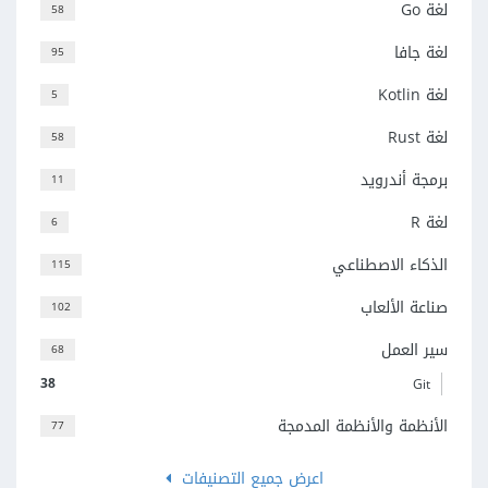
لغة Go
58
لغة جافا
95
لغة Kotlin
5
لغة Rust
58
برمجة أندرويد
11
لغة R
6
الذكاء الاصطناعي
115
صناعة الألعاب
102
سير العمل
68
38
Git
الأنظمة والأنظمة المدمجة
77
اعرض جميع التصنيفات