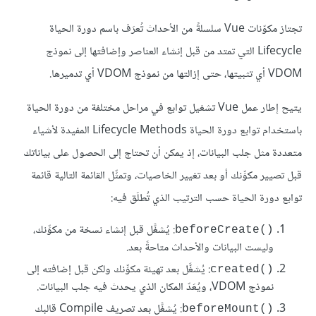
تجتاز مكوّنات Vue سلسلةً من الأحداث تُعرَف باسم دورة الحياة
Lifecycle التي تمتد من قبل إنشاء العناصر وإضافتها إلى نموذج
VDOM أي تثبيتها، حتى إزالتها من نموذج VDOM أي تدميرها.
يتيح إطار عمل Vue تشغيل توابع في مراحل مختلفة من دورة الحياة
باستخدام توابع دورة الحياة Lifecycle Methods المفيدة لأشياء
متعددة مثل جلب البيانات، إذ يمكن أن تحتاج إلى الحصول على بياناتك
قبل تصيير مكوِّنك أو بعد تغيير الخاصيات، وتمثِّل القائمة التالية قائمة
توابع دورة الحياة حسب الترتيب الذي تُطلَق فيه:
: يُشغَّل قبل إنشاء نسخة من مكوِّنك،
beforeCreate()‎
وليست البيانات والأحداث متاحةً بعد.
: يُشغَّل بعد تهيئة مكوِّنك ولكن قبل إضافته إلى
created()‎
نموذج VDOM، ويُعَدّ المكان الذي يحدث فيه جلب البيانات.
: يُشغَّل بعد تصريف Compile قالبك
beforeMount()‎