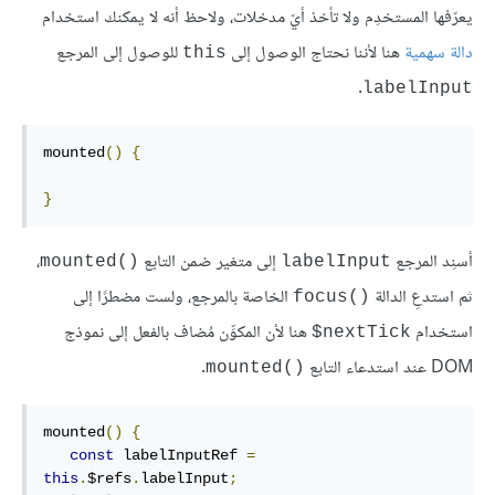
يعرّفها المستخدِم ولا تأخذ أيّ مدخلات، ولاحظ أنه لا يمكنك استخدام
دالة سهمية
هنا لأننا نحتاج الوصول إلى
للوصول إلى المرجع
this
.
labelInput
mounted
()
{
}
أسنِد المرجع
إلى متغير ضمن التابع
،
mounted()‎
labelInput
ثم استدعِ الدالة
الخاصة بالمرجع، ولست مضطرًا إلى
focus()‎
استخدام
هنا لأن المكوِّن مُضاف بالفعل إلى نموذج
‎$nextTick
DOM عند استدعاء التابع
.
mounted()‎
mounted
()
{
const
 labelInputRef 
=
this
.
$refs
.
labelInput
;