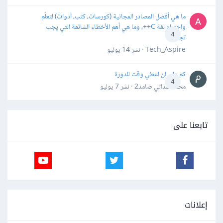
ما هي أفضل المصادر المجانية (كورسات، كتب، أدوات) لتعلّم
واحترام لغة C++، وما هي أهم الأخطاء الشائعة التي يجب
4
تجنبها؟
Tech_Aspire · نشر
14 يوليو
كم علي ان اعطي وقت للدورة
4
محمد سداتي صامد2 · نشر
7 يوليو
تابعنا على
إعلانات