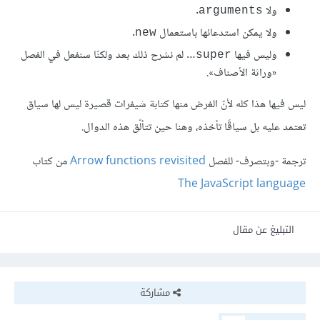
ولا
.
‎arguments‎
ولا يمكن استدعائها باستعمال
.
‎new‎
وليس فيها
… لم نشرح ذلك بعد ولكنّا سنفعل في الفصل
‎super‎
«وراثة الأصناف».
ليس فيها هذا كله لأنّ الغرض منها كتابة شيفرات قصيرة ليس لها سياق
تعتمد عليه بل سياقًا تأخذه، وهنا حين تتألّق هذه الدوال.
ترجمة -وبتصرف- للفصل
Arrow functions revisited
من كتاب
The JavaScript language
التبليغ عن مقال
مشاركة