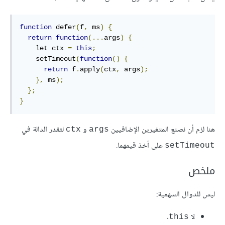
function
 defer
(
f
,
 ms
)
{
return
function
(...
args
)
{
    let ctx 
=
this
;
    setTimeout
(
function
()
{
return
 f
.
apply
(
ctx
,
 args
);
},
 ms
);
};
}
هنا لزم أن نصنع المتغيرين الإضافيين
و
لتقدر الدالة في
‎ctx‎
‎args‎
على أخذ قيمهما.
‎setTimeout‎
ملخص
ليس للدوال السهمية:
لا
.
‎this‎