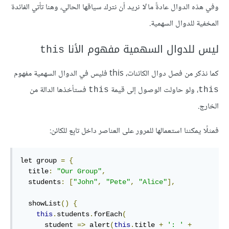
وفي هذه الدوال عادةً ما
لا
نريد أن نترك سياقها الحالي، وهنا تأتي الفائدة
المخفية للدوال السهمية.
ليس للدوال السهمية مفهوم الأنا
this
كما نذكر من فصل دوال الكائنات، this فليس في الدوال السهمية مفهوم
، ولو حاولت الوصول إلى قيمة
فستأخذها الدالة من
‎this‎
‎this‎
الخارج.
فمثلًا يمكننا استعمالها للمرور على العناصر داخل تابِع للكائن:
let group 
=
{
  title
:
"Our Group"
,
  students
:
[
"John"
,
"Pete"
,
"Alice"
],
  showList
()
{
this
.
students
.
forEach
(
      student 
=>
 alert
(
this
.
title 
+
': '
+