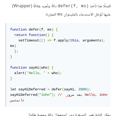
فمثلًا هنا تأخذ
دالةً وتُعيد غِلافًا (Wrapper)
‎defer(f, ms)‎
عليها تُؤجّل الاستدعاء بالمليثوان
الممرّرة:
‎ms‎
function
 defer
(
f
,
 ms
)
{
return
function
()
{
    setTimeout
(()
=>
 f
.
apply
(
this
,
 arguments
),
ms
)
};
}
function
 sayHi
(
who
)
{
  alert
(
'Hello, '
+
 who
);
}
let sayHiDeferred 
=
 defer
(
sayHi
,
2000
);
// ‫Hello, John بعد مرور 
);
"John"
(
sayHiDeferred
ثانيتين
يمكن كتابة نفس الشيفرة دون استعمال دالة سهمية هكذا: