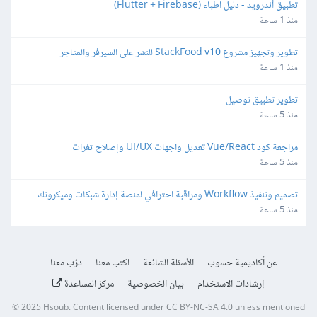
تطبيق أندرويد - دليل اطباء (Flutter + Firebase)
منذ 1 ساعة
تطوير وتجهيز مشروع StackFood v10 للنشر على السيرفر والمتاجر
منذ 1 ساعة
تطوير تطبيق توصيل
منذ 5 ساعة
مراجعة كود Vue/React تعديل واجهات UI/UX وإصلاح ثغرات
منذ 5 ساعة
تصميم وتنفيذ Workflow ومراقبة احترافي لمنصة إدارة شبكات وميكروتك 
مبنية على Laravel/Radius
منذ 5 ساعة
عن أكاديمية حسوب
الأسئلة الشائعة
اكتب معنا
درّب معنا
إرشادات الاستخدام
بيان الخصوصية
مركز المساعدة
© 2025
Hsoub
.
Content licensed under
CC BY-NC-SA 4.0
unless mentioned