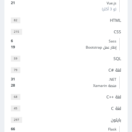
21
Vue.js
(و 3 أكثر)
HTML
82
CSS
215
6
Sass
19
إطار عمل Bootstrap
SQL
59
لغة C#‎
79
31
‎.NET
28
منصة Xamarin
لغة C++‎
68
لغة C
45
بايثون
297
66
Flask