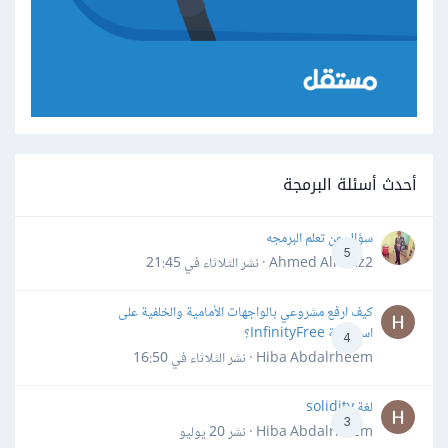
أحدث أسئلة البرمجة
سؤال عن تعلم البرمجه
5
Ahmed Alhafiz2 · نشر
الثلاثاء في 21:45
كيف ارفع مشروعي بالواجهات الأمامية والخلفية على
استضافة InfinityFree؟
4
Hiba Abdalrheem · نشر
الثلاثاء في 16:50
لغة solidity
3
Hiba Abdalrheem · نشر
20 يوليو