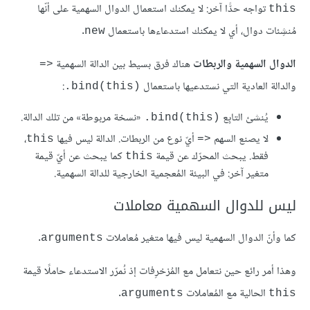
تواجه حدًّا آخر: لا يمكنك استعمال الدوال السهمية على أنّها
‎this‎
مُنشِئات دوال، أي لا يمكنك استدعاءها باستعمال
.
‎new‎
الدوال السهمية والربطات
هناك فرق بسيط بين الدالة السهمية
‎=>‎
والدالة العادية التي نستدعيها باستعمال
:
‎.bind(this)‎
يُنشئ التابِع
«نسخة مربوطة» من تلك الدالة.
‎.bind(this)‎
لا يصنع السهم
أيّ نوع من الربطات. الدالة ليس فيها
،
‎this‎
‎=>‎
فقط. يبحث المحرّك عن قيمة
كما يبحث عن أيّ قيمة
‎this‎
متغير آخر: في البيئة المُعجمية الخارجية للدالة السهمية.
ليس للدوال السهمية معاملات
كما وأنّ الدوال السهمية ليس فيها متغير مُعاملات
.
‎arguments‎
وهذا أمر رائع حين نتعامل مع المُزخرِفات إذ نُمرّر الاستدعاء حاملًا قيمة
الحالية مع المُعاملات
.
‎arguments‎
‎this‎