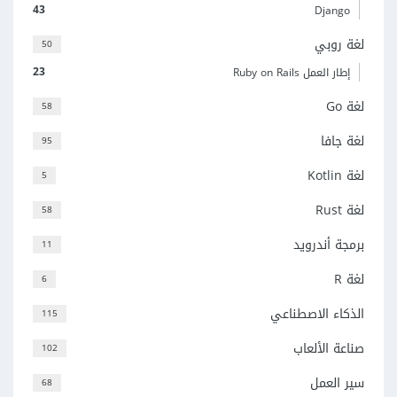
43
Django
لغة روبي
50
23
إطار العمل Ruby on Rails
لغة Go
58
لغة جافا
95
لغة Kotlin
5
لغة Rust
58
برمجة أندرويد
11
لغة R
6
الذكاء الاصطناعي
115
صناعة الألعاب
102
سير العمل
68