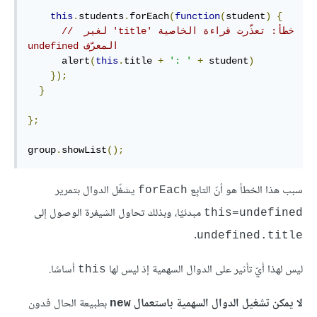
this
.
students
.
forEach
(
function
(
student
)
{
// ‫خطأ: تعذّرت قراءة الخاصية 'title' لغير 
المعرّف undefined
      alert
(
this
.
title 
+
': '
+
 student
)
});
}
};
group
.
showList
();
سبب هذا الخطأ هو أنّ التابِع
يشغّل الدوال بتمرير
‎forEach‎
مبدئيًا، وبذلك تحاول الشيفرة الوصول إلى
‎this=undefined‎
.
‎undefined.title‎
ليس لهذا أيّ تأثير على الدوال السهمية إذ ليس لها
أساسًا.
‎this‎
لا يمكن تشغيل الدوال السهمية باستعمال
بطبيعة الحال فدون
‎new‎