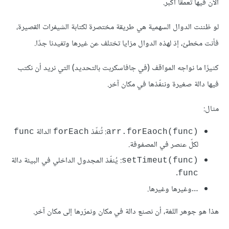
الآن فيها تعمقًا أكبر.
لو ظننت الدوال السهمية هي طريقة مختصرة لكتابة الشيفرات القصيرة،
فأنت مخطئ، إذ لهذه الدوال مزايا تختلف عن غيرها وتفيدنا جدًا.
كثيرًا ما نواجه المواقف (في جافاسكربت بالتحديد) التي نريد أن نكتب
فيها دالة صغيرة وننفّذها في مكان آخر.
مثال:
: تُنفّذ
الدالة
‎func‎
‎forEach‎
‎arr.forEaoch(func)‎
لكلّ عنصر في المصفوفة.
: يُنفّذ المجدول الداخلي في البيئة دالة
‎setTimeut(func)‎
.
‎func‎
…وغيرها وغيرها.
هذا هو جوهر اللغة، أن نصنع دالة في مكان ونمرّرها إلى مكان آخر.