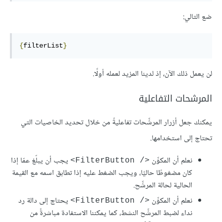
ضع التالي:
{
filterList
}
لن يعمل ذلك الآن، إذ لدينا المزيد لعمله أولًا.
المرشحات التفاعلية
يمكنك جعل أزرار المرشِّحات تفاعليةً من خلال تحديد الخاصيات التي
تحتاج إلى استخدامها.
نعلم أن المكوِّن
يجب أن يبلّغ عمّا إذا
<FilterButton /‎>
كان مضغوطًا حاليًا، ويجب الضغط عليه إذا تطابق اسمه مع القيمة
الحالية لحالة المرشِّح.
نعلم أن المكوِّن
يحتاج إلى دالة رد
<FilterButton /‎>
نداء لضبط المرشِّح النشط، كما يمكننا الاستفادة مباشرةً من