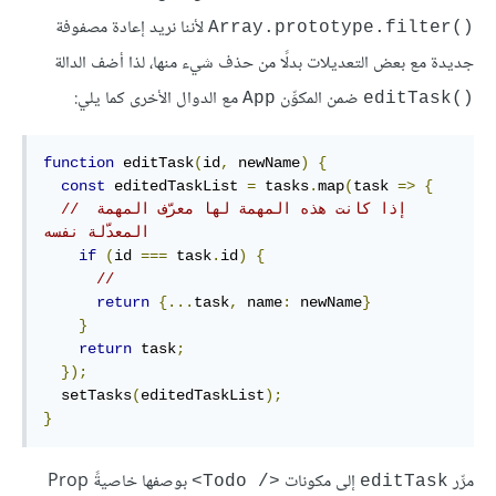
لأننا نريد إعادة مصفوفة
Array.prototype.filter()‎
جديدة مع بعض التعديلات بدلًا من حذف شيء منها، لذا أضف الدالة
ضمن المكوِّن
مع الدوال الأخرى كما يلي:
App
editTask()‎
function
 editTask
(
id
,
 newName
)
{
const
 editedTaskList 
=
 tasks
.
map
(
task 
=>
{
// إذا كانت هذه المهمة لها معرّف المهمة 
المعدّلة نفسه
if
(
id 
===
 task
.
id
)
{
//
return
{...
task
,
 name
:
 newName
}
}
return
 task
;
});
  setTasks
(
editedTaskList
);
}
مرِّر
إلى مكونات
بوصفها خاصيةً Prop
<Todo /‎>
editTask