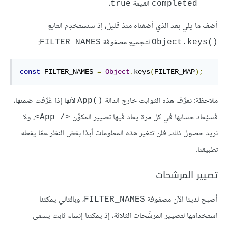
القيمة
.
true
completed
أضف ما يلي بعد الذي أضفناه منذ قليل، إذ سنستخدِم التابع
لتجميع مصفوفة
:
FILTER_NAMES
Object.keys()‎
const
 FILTER_NAMES 
=
Object
.
keys
(
FILTER_MAP
);
ملاحظة: نعرِّف هذه الثوابت خارج الدالة
لأنها إذا عُرِّفت ضمنها،
App()‎
فسيُعاد حسابها في كل مرة يعاد فيها تصيير المكوِّن
، ولا
<App /‎>
نريد حصول ذلك، فلن تتغير هذه المعلومات أبدًا بغض النظر عمّا يفعله
تطبيقنا.
تصيير المرشحات
أصبح لدينا الآن مصفوفة
، وبالتالي يمكننا
FILTER_NAMES
استخدامها لتصيير المرشِّحات الثلاثة، إذ يمكننا إنشاء ثابت يسمى