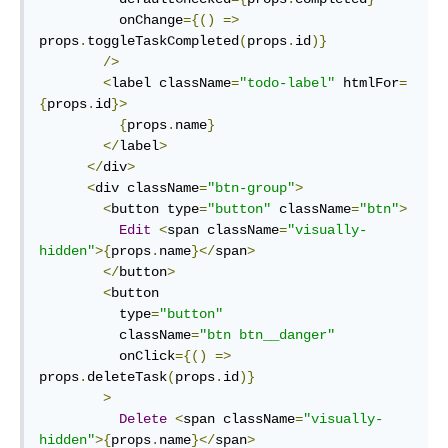
          onChange
={()
=>
props
.
toggleTaskCompleted
(
props
.
id
)}
/>
<
label className
=
"todo-label"
 htmlFor
=
{
props
.
id
}>
{
props
.
name
}
</
label
>
</
div
>
<
div className
=
"btn-group"
>
<
button type
=
"button"
 className
=
"btn"
>
Edit
<
span className
=
"visually-
hidden"
>{
props
.
name
}</
span
>
</
button
>
<
button

          type
=
"button"
          className
=
"btn btn__danger"
          onClick
={()
=>
props
.
deleteTask
(
props
.
id
)}
>
Delete
<
span className
=
"visually-
hidden"
>{
props
.
name
}</
span
>