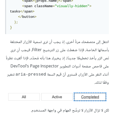
<
span
>{
props
.
name
}</
span
>
<
span className
=
"visually-hidden"
>
tasks
</
span
>
</
button
>
);
}
انتقل إلى متصفحك مرةً أخرى، إذ يجب أن ترى تسمية الأزرار المختلفة
بأسمائها الخاصة، فإذا ضغطتَ على زر الترشيح Filter، فيجب أن ترى
نَص الزر يأخذ تخطيطًا جديدًا، إذ يخبرك هذا بأنه مُحدَّد، فإذا ألقيت نظرةً
على فاحص صفحة أدوات التطوير DevTool’s Page Inspector
أثناء النقر على الأزرار، فسترى أنّ قيم السمة
تتغير
aria-pressed
وفقًا لذلك.
لكن لا تزال الأزرار لا ترشِّح المهام في واجهة المستخدِم.