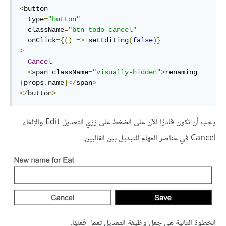
<
button

  type
=
"button"
  className
=
"btn todo-cancel"
  onClick
={()
=>
 setEditing
(
false
)}
>
Cancel
<
span className
=
"visually-hidden"
>
renaming 
{
props
.
name
}</
span
>
</
button
>
يجب أن تكون قادرًا الآن على الضغط على زرَي التعديل Edit والإلغاء
Cancel في عناصر المهام للتبديل بين القالبين.
الخطوة التالية هي جعل وظيفة التعديل تعمل فعليًا.