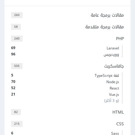
مقالات برمجة عامة
260
مقالات برمجة متقدمة
58
PHP
240
69
Laravel
96
ووردبريس
جافاسكربت
505
5
لغة TypeScript
70
Node.js
52
React
21
Vue.js
(و 3 أكثر)
HTML
82
CSS
215
6
Sass