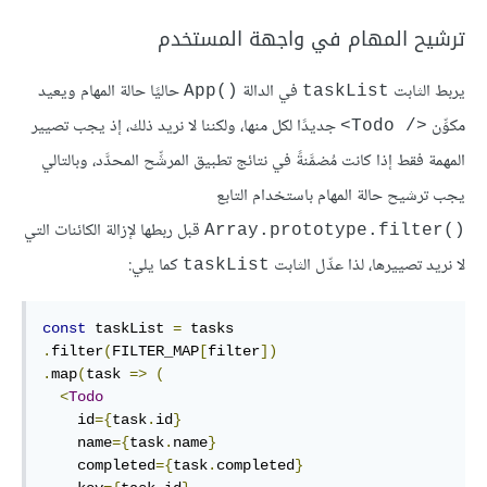
ترشيح المهام في واجهة المستخدم
يربط الثابت
في الدالة
حاليًا حالة المهام ويعيد
App()‎
taskList
مكوِّن
جديدًا لكل منها، ولكننا لا نريد ذلك، إذ يجب تصيير
<Todo /‎>
المهمة فقط إذا كانت مُضمَّنةً في نتائج تطبيق المرشِّح المحدَّد، وبالتالي
يجب ترشيح حالة المهام باستخدام التابع
قبل ربطها لإزالة الكائنات التي
Array.prototype.filter()‎
لا نريد تصييرها، لذا عدِّل الثابت
كما يلي:
taskList
const
 taskList 
=
.
filter
(
FILTER_MAP
[
filter
])
.
map
(
task 
=>
(
<
Todo
    id
={
task
.
id
}
    name
={
task
.
name
}
    completed
={
task
.
completed
}