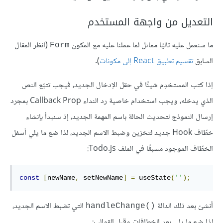
التعديل من واجهة المستخدم
ما سنعمل عليه تاليًا مماثل لما عملنا عليه مع المكون
(انظر المقال
Form
السابق
تقسيم تطبيق React إلى مكونات
).
إذا كتب المستخدِم شيئًا في حقل الإدخال الجديد، فيجب تتبّع النص
الذي يدخله، ويجب استخدام خاصية رد النداء Callback Prop بمجرد
إرسال النموذج لتحديث الحالة باسم المهمة الجديد، إذ سنبدأ بإنشاء
خطّاف Hook جديد لتخزين وضبط الاسم الجديد، لذا ضع ما يلي أسفل
الخطّاف الموجود مسبقًا في الملف Todo.js:
const
[
newName
,
 setNewName
]
=
 useState
(
''
);
أنشئ بعد ذلك الدالة
التي تضبط الاسم الجديد،
handleChange()‎
لذا ضع ما يلي بعد الخطافات وقبل القوالب: