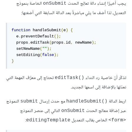
يجب أخيرًا إنشاء دالة تعالِج الحدث
الخاصة بنموذج
onSubmit
التعديل، لذا أضف ما يلي مباشرةً بعد الدالة السابقة التي أضفتها:
function
 handleSubmit
(
e
)
{
  e
.
preventDefault
();
  props
.
editTask
(
props
.
id
,
 newName
);
  setNewName
(
""
);
  setEditing
(
false
);
}
تذكّر أنّ خاصية رد النداء
تحتاج إلى معرِّف المهمة التي
editTask()‎
نعدّلها بالإضافة إلى اسمها الجديد.
اربط الدالة
مع حدث إرسال
النموذج
submit
handleSubmit()‎
عبر إضافة معالج الحدث
التالي إلى عنصر النموذج
onSubmit
الخاص بقالب التعديل
:
editingTemplate
<form>