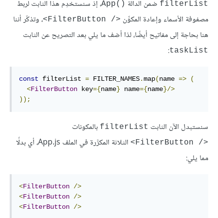
ضمن الدالة
، إذ سنستخدِم هذا الثابت لربط
App()‎
filterList
مصفوفة الأسماء وإعادة المكوِّن
، وتذكّر أننا
<FilterButton /‎>
هنا بحاجة إلى مفاتيح أيضًا، لذا أضف ما يلي بعد التصريح عن الثابت
:
taskList
const
 filterList 
=
 FILTER_NAMES
.
map
(
name 
=>
(
<
FilterButton
 key
={
name
}
 name
={
name
}/>
));
سنستبدل الآن الثابت
بالمكونات
filterList
الثلاثة المكرَّرة في الملف App.js، أي بدلًا
<FilterButton /‎>
مما يلي:
<
FilterButton
/>
<
FilterButton
/>
<
FilterButton
/>