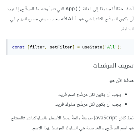
أضف خطّافًا جديدًا إلى الدالة
التي تقرأ وتضبط المرشِّح، إذ نريد
App()‎
أن يكون المرشّح الافتراضي هو
لأنه يجب عرض جميع المهام في
All
البداية.
const
[
filter
,
 setFilter
]
=
 useState
(
'All'
);
تعريف المرشحات
هدفنا الآن هو:
يجب أن يكون لكل مرشِّح اسم فريد.
يجب أن يكون لكل مرشِّح سلوك فريد.
يُعَدّ كائن JavaScript طريقةً رائعةً لربط الأسماء بالسلوكيات، فالمفتاح
هو اسم المرشِّح، والخاصية هي السلوك المرتبط بهذا الاسم.