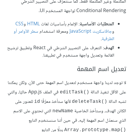
المكتملة وغير المكتملة فقط، كما سنتعرّف على التصيير الشرطي
Conditional Rendering لواجهة المستخدِم UI.
المتطلبات الأساسية
: الإلمام بأساسيات لغات
HTML
و
CSS
و
جافاسكربت JavaScript
ومعرفة استخدام
سطر الأوامر أو
الطرفية
.
الهدف
: التعرف على التصيير الشرطي في React وتطبيق ترشيح
القائمة وتعديل واجهة مستخدِم في تطبيقنا.
تعديل اسم المهمة
لا توجد لدينا واجهة مستخدِم لتعديل اسم المهمة حتى الآن، ولكن يمكننا
على الأقل تنفيذ الدالة
في الملف App.js حاليًا، والتي
editTask()‎
تشبه الدالة
لأنها ستأخذ معرِّفًا
للعثور على
id
deleteTask()‎
الكائن الهدف، وستأخذ الخاصية
التي تحتوي على الاسم
newName
الذي سنعدّل اسم المهمة إليه، في حين أننا سنستخدِم التابع
بدلًا من التابع
Array.prototype.map()‎