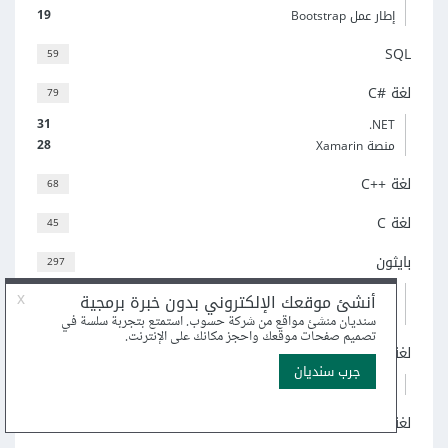
19
إطار عمل Bootstrap
SQL
59
لغة C#‎
79
31
‎.NET
28
منصة Xamarin
لغة C++‎
68
لغة C
45
بايثون
297
66
Flask
43
Django
لغة روبي
50
23
إطار العمل Ruby on Rails
لغة Go
58