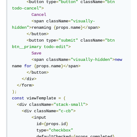
<
button type
=
"button"
 className
=
"btn 
todo-cancel"
>
Cancel
<
span className
=
"visually-
hidden"
>
renaming 
{
props
.
name
}</
span
>
</
button
>
<
button type
=
"submit"
 className
=
"btn 
btn__primary todo-edit"
>
Save
<
span className
=
"visually-hidden"
>
new
name 
for
{
props
.
name
}</
span
>
</
button
>
</
div
>
</
form
>
);
const
 viewTemplate 
=
(
<
div className
=
"stack-small"
>
<
div className
=
"c-cb"
>
<
input

          id
={
props
.
id
}
          type
=
"checkbox"
          defaultChecked
={
props
.
completed
}