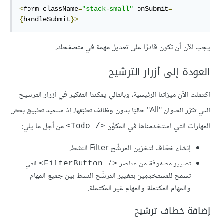
<
form className
=
"stack-small"
 onSubmit
=
{
handleSubmit
}>
يجب الآن أن تكون قادرًا على تعديل مهمة في متصفحك.
العودة إلى أزرار الترشيح
اكتملت الآن ميزاتنا الرئيسية، وبالتالي يمكننا التفكير في أزرار الترشيح
التي تكرّر العنوان "All" حاليًا بدون وظائف تطبّقها، إذ سنعيد تطبيق بعض
المهارات التي استخدمناها في المكوِّن
من أجل ما يلي:
<Todo /‎>
إنشاء خطّاف لتخزين المرشِّح Filter النشط.
تصيير مصفوفة من عناصر
التي
<FilterButton /‎>
تسمح للمستخدِمِين بتغيير المرشِّح النشط بين جميع المهام
والمهام المكتملة والمهام غير المكتملة.
إضافة خطاف ترشيح