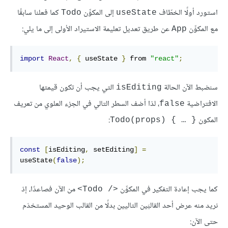
استورد أولًا الخطّاف
إلى المكوِّن
كما فعلنا سابقًا
Todo
useState
مع المكوِّن
عن طريق تعديل تعليمة الاستيراد الأولى إلى ما يلي:
App
import
React
,
{
 useState 
}
 from 
"react"
;
سنضبط الآن الحالة
التي يجب أن تكون قيمتها
isEditing
الافتراضية
، لذا أضف السطر التالي في الجزء العلوي من تعريف
false
المكون
:
Todo(props) { … }‎
const
[
isEditing
,
 setEditing
]
=
useState
(
false
);
كما يجب إعادة التفكير في المكوِّن
من الآن فصاعدًا، إذ
<Todo /‎>
نريد منه عرض أحد القالبَين التاليين بدلًا من القالب الوحيد المستخدَم
حتى الآن: