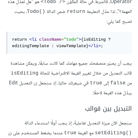
Operator، فالشرط في حالة المكوِّن
هو "هل تُعدَّل هذه
<Todo /‎>
المهمة؟"، لذا عدِّل التعليمة
ضمن الدالة
، بحيث
Todo()‎
return
تصبح كما يلي:
return 
<li
className
=
"todo"
>
{isEditing ? 
editingTemplate : viewTemplate}
</li>
;
يجب أن يصيّر متصفحك جميع مهامك كما كانت سابقًا، ويمكن مشاهدة
قالب التعديل من خلال تغيير القيمة الافتراضية للحالة
isEditing
من
إلى
في شيفرتك حاليًا، إذ سنجعل زر التعديل Edit
true
false
يبدِّل هذه القيمة لاحقًا.
التبديل بين قوالب
سنجعل الآن ميزة التعديل تفاعليةً، إذ يجب أولًا استدعاء الدالة
مع القيمة
عندما يضغط المستخدِم على زر
true
setEditing()‎