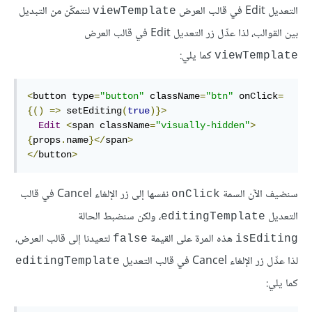
التعديل Edit في قالب العرض
لنتمكّن من التبديل
viewTemplate
بين القوالب، لذا عدِّل زر التعديل Edit في قالب العرض
كما يلي:
viewTemplate
<
button type
=
"button"
 className
=
"btn"
 onClick
=
{()
=>
 setEditing
(
true
)}>
Edit
<
span className
=
"visually-hidden"
>
{
props
.
name
}</
span
>
</
button
>
سنضيف الآن السمة
نفسها إلى زر الإلغاء Cancel في قالب
onClick
التعديل
، ولكن سنضبط الحالة
editingTemplate
هذه المرة على القيمة
لتعيدنا إلى قالب العرض،
false
isEditing
لذا عدِّل زر الإلغاء Cancel في قالب التعديل
editingTemplate
كما يلي: