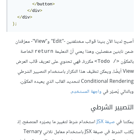
</
button
>
</
div
>
</
div
>
);
أصبح لدينا الآن بنيتا قوالب مختلفتين -"Edit" و"View"- معرّفتان
ضمن ثابتين منفصلين، وهذا يعني أنّ التعليمة
الخاصة
return
بالمكوِّن
مكررة، فهي تحتوي على تعريف قالب العرض
<Todo /‎>
View أيضًا، ويمكن تنظيف هذا التكرار باستخدام التصيير الشرطي
Conditional Rendering لتحديد القالب الذي يعيده المكوِّن،
وبالتالي يُصيَّر في
واجهة المستخدِم
.
التصيير الشرطي
يمكننا في
صيغة JSX
استخدام شرط لتغيير ما يصيّره المتصفح، إذ
يُكتَب الشرط في صيغة JSX باستخدام معامِل ثلاثي Ternary