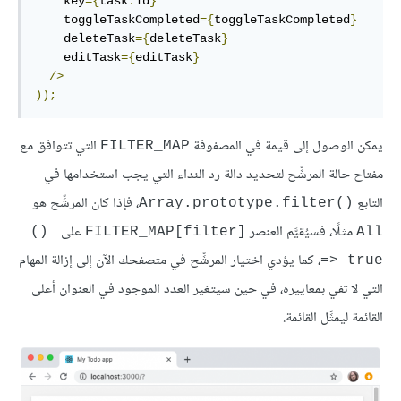
    key
={
task
.
id
}
    toggleTaskCompleted
={
toggleTaskCompleted
}
    deleteTask
={
deleteTask
}
    editTask
={
editTask
}
/>
));
يمكن الوصول إلى قيمة في المصفوفة
التي تتوافق مع
FILTER_MAP
مفتاح حالة المرشِّح لتحديد دالة رد النداء التي يجب استخدامها في
التابع
، فإذا كان المرشِّح هو
Array.prototype.filter()‎
مثلًا، فسيُقيَّم العنصر
على
‎() 
FILTER_MAP[filter]‎
All
، كما يؤدي اختيار المرشِّح في متصفحك الآن إلى إزالة المهام
=> true
التي لا تفي بمعاييره، في حين سيتغير العدد الموجود في العنوان أعلى
القائمة ليمثِّل القائمة.