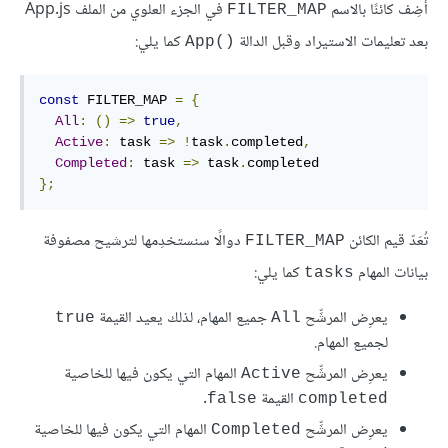
أضِف كائنًا بالاسم
في الجزء العلوي من الملف App.js
FILTER_MAP
بعد تعليمات الاستيراد وقبل الدالة
كما يلي:
App()‎
const
 FILTER_MAP 
=
{
All
:
()
=>
true
,
Active
:
 task 
=>
!
task
.
completed
,
Completed
:
 task 
=>
 task
.
};
تُعَدّ قيم الكائن
دوالًا سنستخدِمها لترشيح مصفوفة
FILTER_MAP
بيانات المهام
كما يلي:
tasks
يعرِض المرشِّح
جميع المهام، لذلك يعيد القيمة
true
All
لجميع المهام.
يعرِض المرشِّح
المهام التي يكون فيها للخاصية
Active
القيمة
.
false
completed
يعرِض المرشِّح
المهام التي يكون فيها للخاصية
Completed