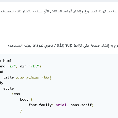
دوينة بعد تهيئة المشروع وإنشاء قواعد البيانات، الآن سنقوم بإنشاء نظام للمستخ
 نقوم به إنشاء صفحة على الرّابط
تحوي نموذجًا يعبّئه المستخدم:
‎/signup
 html

ang
=
"ar"
,
 dir
=
"rtl"
)
d

إنشاء
مستخدم
جديد
  title 
y

 style

:
css

          body 
{
              font
-
family
:
Arial
,
 sans
-
serif
;
}