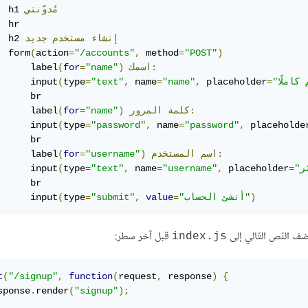
مُدوّنتي
  h1 
 hr

إنشاء
مستخدم
جديد
  h2 
  form
(
action
=
"/accounts"
,
 method
=
"POST"
)
اسمك:
)
"name"
=
for
(
      label
      input
(
type
=
"text"
,
 name
=
"name"
,
 placeholder
=
      br

المرور:
كلمة
)
"name"
=
for
(
      label
      input
(
type
=
"password"
,
 name
=
"password"
,
 placeholde
      br

المستخدم:
اسم
)
"username"
=
for
(
      label
      input
(
type
=
"text"
,
 name
=
"username"
,
 placeholder
=
      br

)
"أنشئ الحساب"
=
value
,
"submit"
=
type
(
      input
أضف النّص التّالي إلى
قبل آخر سطر:
index.js
t
(
"/signup"
,
function
(
request
,
 response
)
{
sponse
.
render
(
"signup"
);