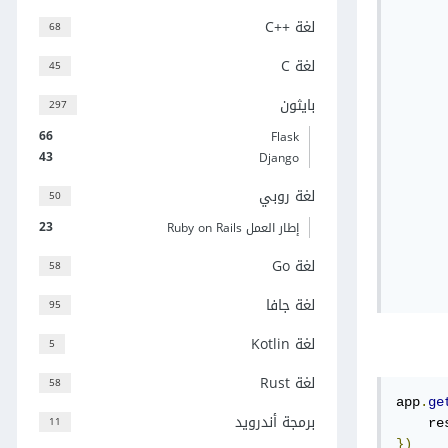
      
لغة C++‎
68
       
      
لغة C
45
      
      
بايثون
297
      
66
Flask
      
43
Django
      
      
لغة روبي
50
      
      
23
إطار العمل Ruby on Rails
      
لغة Go
58
      
      
لغة جافا
95
لغة Kotlin
5
لغة Rust
58
app
.
ge
برمجة أندرويد
11
    re
})