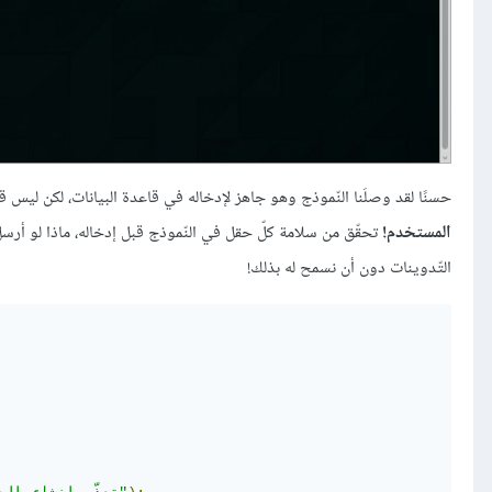
حسنًا لقد وصلَنا النّموذج وهو جاهز لإدخاله في قاعدة البيانات، لكن ليس قب
المستخدم!
تحقّق من سلامة كلّ حقل في النّموذج قبل إدخاله، ماذا لو أرس
التّدوينات دون أن نسمح له بذلك!