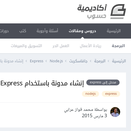
الرئيسية
دروس ومقالات
أسئلة وأجوبة
كتب
دورات
البرمجة
ريادة الأعمال
العمل الحر
التسويق والمبيعات
ا
الرئيسية
البرمجة
جافاسكربت
Node.js
Express
إنشاء مدونة باستخدام Express (الجزء 3): 
إنشاء مدونة باستخدام Express (الجزء 3): إنشاء نظام المستخدمين
مدخل إلى express
nodejs
express
بواسطة محمد فواز عرابي
3 مارس 2015