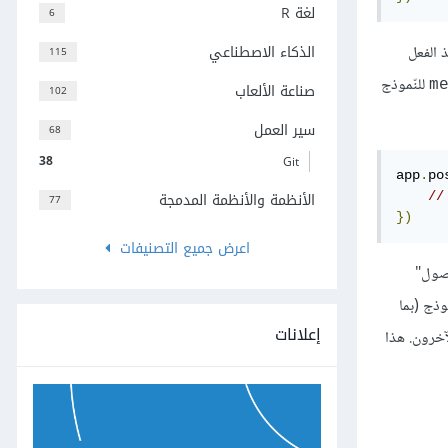
لغة R
6
الذكاء الاصطناعي
115
للنّموذج
m
صناعة الألعاب
102
سير العمل
68
38
Git
app
.
po
الأنظمة والأنظمة المدمجة
77
})
اعرض جميع التصنيفات
صول"
وذج (بما
إعلانات
ها الآخرون. هذا