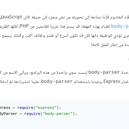
كمتن ال
للقيام بهذه المهمّة، قد يبدو هذا غريبًا لل
body-‏
وحدة بوحدة أخرى تؤدّي الوظيفة ذاتها لكن قد تكون أسرع أو تقدّم وظائف أكثر، وكذلك يسمح ه
من إطار العمل كاملاً.
وحدة
ليست سوى واحدة من هذه البرامج، ويأتي الاسم من كو
body-parser
، علينا استيرادها ثمّ إدخال
body-parser
press 
=
require
(
"express"
);
dyParser 
=
require
(
"body-parser"
);