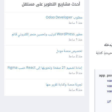
أحدث مشاريع التطوير على مستقل
مطلوب Odoo Developer
منذ 1 ساعة
مطور WordPress لترتيب وتحسين متجر إلكتروني قائم
منذ 1 ساعة
ُدخله
تخصيص منصة مودل
ينئذٍ كتابة
منذ 2 ساعة
إعادة تصميم 21 صفحة وتحويلها إلى React حسب Figma
منذ 3 ساعة
app
.
po
va
تجربة منصة وكتابة تقرير عنها
va
منذ 4 ساعة
va
if
      