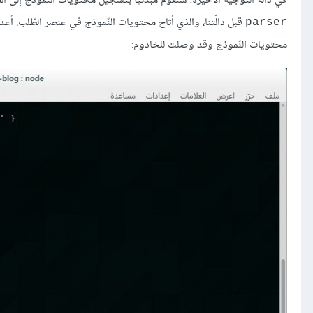
في دالّة التّوجيه الأخيرة، سنقوم مبدئيًا بتسجيل محتويات النّموذج إلى الطّر
قبل دالّتنا، والذي أتاح محتويات النّموذج في عنصر الطّلب. أعد
parser
محتويات النّموذج وقد وصلت للخادوم: