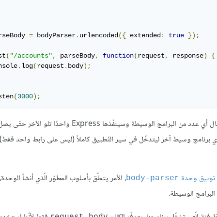
rseBody 
=
 bodyParser
.
urlencoded
({
 extended
:
true
});
st
(
"/accounts"
,
 parseBody
,
function
(
request
,
 response
)
{
nsole
.
log
(
request
.
body
);
sten
(
3000
);
هذه إحدى الطّرق لاستخدام البرامج الوسيطة على أحد الرّوابط، يمكن إدخال أي عدد من البرامج الوسيطة وسينفّذها s
 برنامج وسيط آخر ليتدخّل في سير التّطبيق كاملاً (ليس على رابط واحد فقط)
توثيق وحدة
، الأمر يتعلّق بأسلوب المطوّر الّذي أنشأ الوحدة
body-parser‏
 البرامج الوسيطة.
request.body