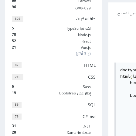
69
Laravel
96
ووردبريس
دمين لنسمح
جافاسكربت
505
5
لغة TypeScript
70
Node.js
52
React
21
Vue.js
(و 3 أكثر)
HTML
82
doctype
CSS
html
(
l
215
    hea
6
Sass
      
19
إطار عمل Bootstrap
    bod
       
SQL
59
      
لغة C#‎
79
      
31
‎.NET
28
منصة Xamarin