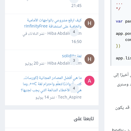
...

21:45
*/
كيف ارفع مشروعي بالواجهات الأمامية
var
 pa
والخلفية على استضافة InfinityFree؟
4
Hiba Abdalrheem · نشر
الثلاثاء في
app
.
po
    co
16:50
})
لغة solidity
app
.
li
3
Hiba Abdalrheem · نشر
20 يوليو
Expres واحدًا تلو الآخر حتّى يصل أخيرًا إلى
ما هي أفضل المصادر المجانية (كورسات،
، وسنرى
كتب، أدوات) لتعلّم واحترام لغة C++، وما
4
هي أهم الأخطاء الشائعة التي يجب تجنبها؟
Tech_Aspire · نشر
14 يوليو
، قد يكون
تابعنا على
body-