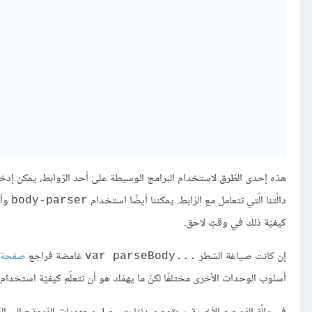
دالّتنا الّتي تتعامل مع الرّابط. يمكننا أيضًا استخدام
وأي
body-parser
كيفيّة ذلك في وقتٍ لاحق.
إن كانت صياغة السّطر
غامضة فراجع
صفحة 
var parseBody...‎
أسلوب الوحدات الأخرى مختلفًا لكنّ ما يهمّك هو أن تتعلّم كيفيّة استخدام