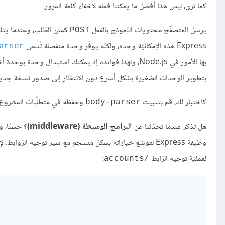
كما ترى، ليس هذا أفضل ما يمكننا فعله لإخفاء كلمة المرور!
يرسل المتصفّح محتويات النّموذج بالفعل
POST
Express هذه الإمكانيّة وحده، ولكنّه يوفّر وحدة منفصلة تُدعى
parser
بها الأمور في Node.js، ولهذا فوائده إذ يمكنك استبدال 
بتطوير الوحدات الصّغيرة بشكل أسرع دون الانتظار إلى صدور نسخة جديدة 
كاختبار لك، قم بتثبيت
وحفظه في متطلّبات المشروع.
body-parser
هل تذكر عندما تحدّثنا عن
البرامج الوسيطة (middleware)
؟ حسنًا، 
وظيفة Express لتوسّع خياراته بشكل منسجم مع سير توجيه الرّوابط. لإخبار Express برغبتنا باستخدام
لعمليّة توجيه الرّابط
:
/accounts