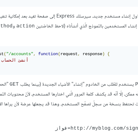
ديد، سيرسلك Express إلى صفحة تفيد بعد إمكانية تنفيذ الفعل
ج إنشاء المستخدمين بالنّموذج الّذي أنشأناه (لاحظ الخاصّتين
و
ethod
action
st
(
"/accounts"
,
function
(
request
,
 response
)
{
// أنشئ الحساب
يستخدم للطّلب من الخادوم "إنشاء" الأشياء الجديدة (بينما يطلب
"الح
GET
ّه ممكن، إلّا أنّه قد يكشف كلمة المرور الّتي اختارها المستخدم، لأنّ محتويات النّم
ز ضمن الرّابط (URL-encoded)، وكلّ المتصفّحات تحتفظ بنسخة من سجلّ تصفّح المستخدم، وهذا قد يجعلها عرضة لأن يرا
http://myblog.com/=فواز