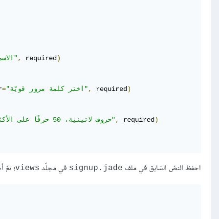
)
 required
,
"الاسم كاملًا"
)
 required
,
"اختر كلمة مرور قويّة"
=
r
)
 required
,
"حروف لاتينية، 50 حرفًا على الأكثر"
احفظ النصّ السّابق في ملف
في مجلّد
؛ ثمّ 
views
signup.jade