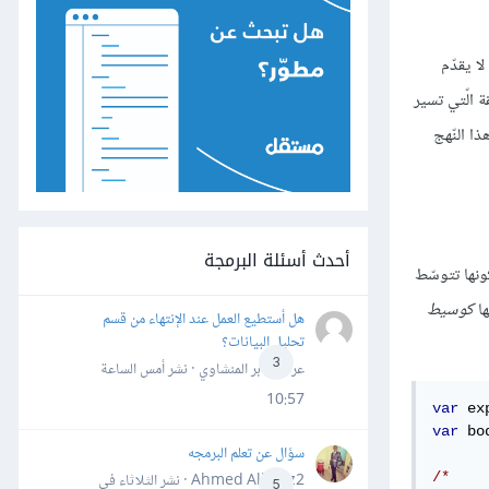
طّلب، وعندما يتلقّاه الخادوم فإنّنا بحاجة إلى تحويله من نصّ مجرّد إلى صيغة كائن JavaScript، لا يقدّم
قادمين من PHP، لكنّها الطّريقة الّتي تسير
ذا النّهج
أحدث أسئلة البرمجة
نها تتوسّط
ها
كوسيط
هل أستطيع العمل عند الإنتهاء من قسم
تحليل البيانات؟
3
عرفه جابر المنشاوي · نشر
أمس الساعة
10:57
var
 ex
var
 bo
سؤال عن تعلم البرمجه
/*

Ahmed Alhafiz2 · نشر
الثلاثاء في
5