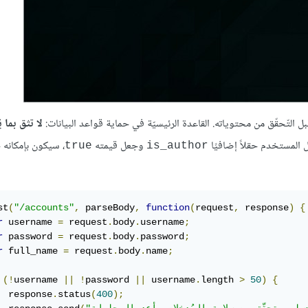
ل التّحقّق من محتوياته. القاعدة الرئيسيّة في حماية قواعد البيانات:
لا تثق بما ي
ل المستخدم حقلاً إضافيًا
وجعل قيمته
، سيكون بإمكانه ح
true
is_author
st
(
"/accounts"
,
 parseBody
,
function
(
request
,
 response
)
{
r
 username 
=
 request
.
body
.
username
;
r
 password 
=
 request
.
body
.
password
;
r
 full_name 
=
 request
.
body
.
name
;
(!
username 
||
!
password 
||
 username
.
length 
>
50
)
{
  response
.
status
(
400
);