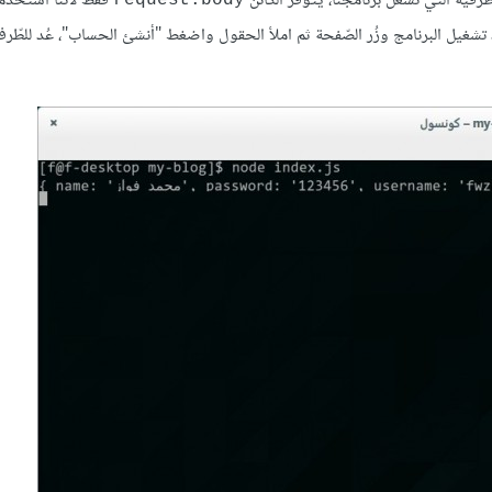
فيّة الّتي تشغّل برنامجنا، يتوفّر الكائن
فقط لأنّنا استخدم
 تشغيل البرنامج وزُر الصّفحة ثم املأ الحقول واضغط "أنشئ الحساب"، عُد للطّرفي