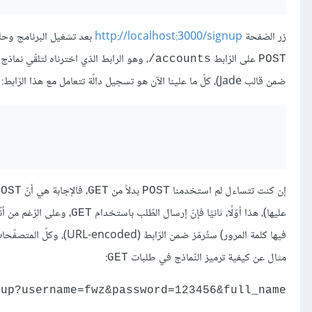
زر الصّفحة
http://localhost:3000/signup
بعد تشغيل البرنامج وحاول إنشاء مستخدم ج
على الرّابط
، وهو الرابط الذي اخترناه لتلقّي نماذ
‎/accounts
POST
ضمن قالب Jade)، كلّ ما علينا الآن هو تسجيل دالّة تتعامل مع هذا الرّابط:
إن كنت تتساءل لم استخدمنا
بدلاً من
، فالإجابة هي أنّ
POST
GET
POST
عليها)، هذا أوّلًا، ثانيًا فإنّ إرسال الطّلب باستخدام
، وعلى الرّغم من أن
GET
فيها كلمة المرور) ستُرمّ
مثال عن كيفية ترميز النّماذج في طلبات
:
GET
signup?username=fwz&password=123456&full_name
