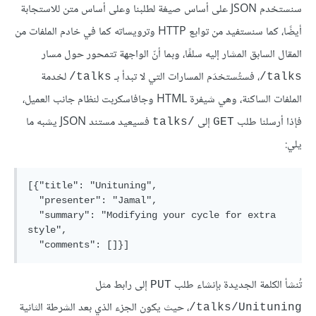
سنستخدم JSON على أساس صيغة لطلبنا وعلى أساس متن للاستجابة
أيضًا، كما سنستفيد من توابع HTTP وترويساته كما في خادم الملفات من
المقال السابق المشار إليه سلفًا، وبما أنّ الواجهة تتمحور حول مسار
، فستُستخدَم المسارات التي لا تبدأ بـ
لخدمة
‎/talks
‎/talks
الملفات الساكنة، وهي شيفرة HTML وجافاسكربت لنظام جانب العميل،
فإذا أرسلنا طلب
إلى
فسيعيد مستند JSON يشبه ما
/talks
GET
يلي:
[{"title": "Unituning",

  "presenter": "Jamal",

  "summary": "Modifying your cycle for extra 
style",

تُنشأ الكلمة الجديدة بإنشاء طلب
إلى رابط مثل
PUT
، حيث يكون الجزء الذي بعد الشرطة الثانية
‎/talks/Unituning