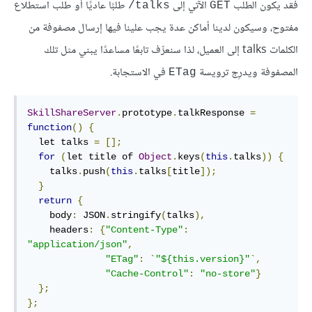
فقد يكون الطلب
الآتي إلى
طلبًا عاديًا أو طلب استطلاع
‎/talks
GET
مفتوح، وسيكون لدينا أماكن عدة يجب علينا فيها إرسال مصفوفة من
الكلمات talks إلى العميل، لذا سنعرِّف تابعًا مساعدًا يبني مثل تلك
المصفوفة ويدرِج ترويسة
في الاستجابة.
ETag
SkillShareServer
.
prototype
.
talkResponse 
=
function
()
{
  let talks 
=
[];
for
(
let title of 
Object
.
keys
(
this
.
talks
))
{
    talks
.
push
(
this
.
talks
[
title
]);
}
return
{
    body
:
 JSON
.
stringify
(
talks
),
    headers
:
{
"Content-Type"
:
"application/json"
,
"ETag"
:
`
"${this.version}"
`,
"Cache-Control"
:
"no-store"
}
};
};