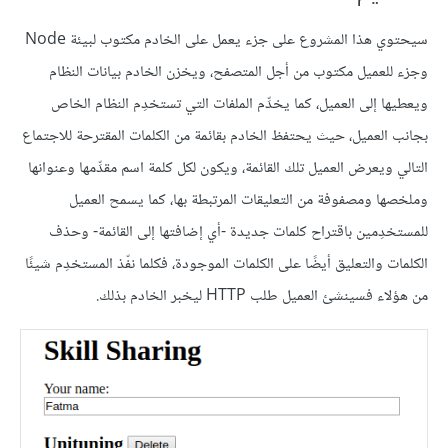
سيحتوي هذا المشروع على جزء يعمل على الخادم مكتوب لبيئة Node
وجزء للعميل مكتوب من أجل المتصفح، ويخزن الخادم بيانات النظام
ويعطيها إلى العميل، كما يخدِّم الملفات التي تستخدِم النظام الخاص
بجانب العميل، حيث يحتفظ الخادم بقائمة من الكلمات المقترحة للاجتماع
التالي ويعرض العميل تلك القائمة، ويكون لكل كلمة اسم مقدِّمها وعنوانها
وملخصها ومصفوفة من التعليقات المرتبطة بها، كما يسمح العميل
للمستخدِمين باقتراح كلمات جديدة -أي إضافتها إلى القائمة- وحذف
الكلمات والتعليق أيضًا على الكلمات الموجودة، فكلما نفّذ المستخدِم شيئًا
من هؤلاء فسينشئ العميل طلب HTTP ليخبر الخادم بذلك.