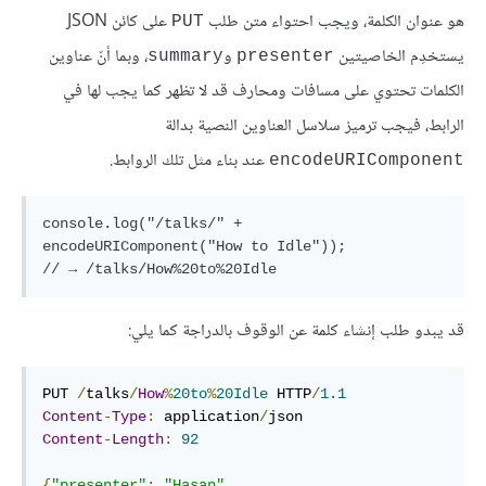
هو عنوان الكلمة، ويجب احتواء متن طلب
على كائن JSON
PUT
يستخدِم الخاصيتين
و
، وبما أنّ عناوين
summary
presenter
الكلمات تحتوي على مسافات ومحارف قد لا تظهر كما يجب لها في
الرابط، فيجب ترميز سلاسل العناوين النصية بدالة
عند بناء مثل تلك الروابط.
encodeURIComponent
console.log("/talks/" + 
encodeURIComponent("How to Idle"));

قد يبدو طلب إنشاء كلمة عن الوقوف بالدراجة كما يلي:
PUT 
/
talks
/
How
%
20to
%
20Idle
 HTTP
/
1.1
Content
-
Type
:
 application
/
Content
-
Length
:
92
{
"presenter"
:
"Hasan"
,