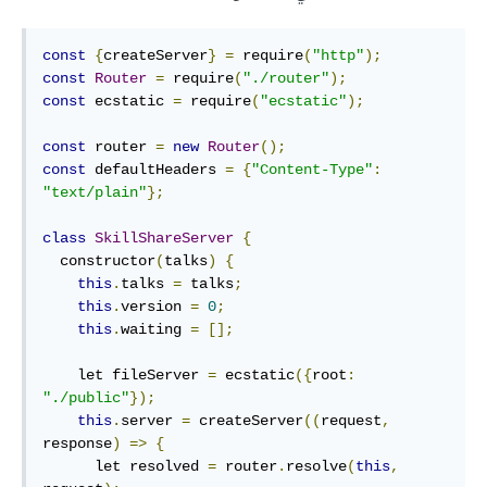
const
{
createServer
}
=
 require
(
"http"
);
const
Router
=
 require
(
"./router"
);
const
 ecstatic 
=
 require
(
"ecstatic"
);
const
 router 
=
new
Router
();
const
 defaultHeaders 
=
{
"Content-Type"
:
"text/plain"
};
class
SkillShareServer
{
  constructor
(
talks
)
{
this
.
talks 
=
 talks
;
this
.
version 
=
0
;
this
.
waiting 
=
[];
    let fileServer 
=
 ecstatic
({
root
:
"./public"
});
this
.
server 
=
 createServer
((
request
,
response
)
=>
{
      let resolved 
=
 router
.
resolve
(
this
,