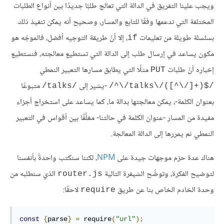
ويجب علينا التفريق في الدالة التي تعالج طلبًا جديدًا بين أنواع الطلبات
المختلفة التي ندعمها وفقًا للتابع والمسار، وصحيح أنه يمكن تنفيذ ذلك
بسلسلة طويلة من تعليمات
، إلا أنّ طريقة التوجيه أفضل، فالموجّه هو
if
مكون يساعد في إرسال طلب إلى الدالة التي تستطيع معالجته، فنستطيع
إخباره أنّ طلبات
مثلًا التي يطابق مسارها التعبير النمطي
PUT
-يشير إلى
متبوعًا
‎/talks/‎
‎/^\/talks\/([^\/]+)$/‎
بعنوان الكلمة-، يمكن معالجتها بدالة ما، كما يساعد على استخراج أجزاء
مفيدة من المسار -عنوان الكلمة في حالتنا- مغلَّفًا بين أقواس في التعبير
النمطي ثم يمررها إلى الدالة المعالجة.
هناك عدة حزم موجهات جيدة على
NPM
، لكننا سنكتب واحدةً بأنفسنا
لتوضيح الفكرة، وتوضِّح الشيفرة التالية
الذي سنطلبه من
router.js
وحدة الخادم الخاص بنا عن طريق
لاحقًا:
require
const
{
parse
}
=
 require
(
"url"
);