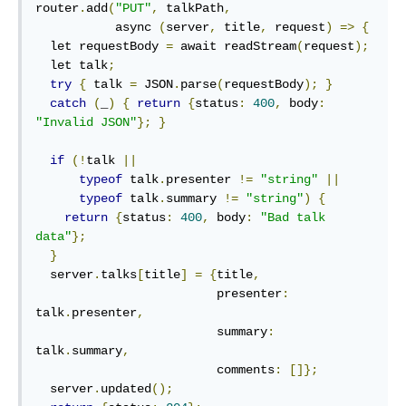
router
.
add
(
"PUT"
,
 talkPath
,
           async 
(
server
,
 title
,
 request
)
=>
{
  let requestBody 
=
 await readStream
(
request
);
  let talk
;
try
{
 talk 
=
 JSON
.
parse
(
requestBody
);
}
catch
(
_
)
{
return
{
status
:
400
,
 body
:
"Invalid JSON"
};
}
if
(!
talk 
||
typeof
 talk
.
presenter 
!=
"string"
||
typeof
 talk
.
summary 
!=
"string"
)
{
return
{
status
:
400
,
 body
:
"Bad talk 
data"
};
}
  server
.
talks
[
title
]
=
{
title
,
                         presenter
:
talk
.
presenter
,
                         summary
:
talk
.
summary
,
                         comments
:
[]};
  server
.
updated
();