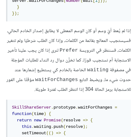
server
.
waitForChanges
(
Number
(
wait
[
1
]));
}
});
إذا لم يُعط أيّ وسم أو كان الوسم المعطى لا يطابق إصدار الخادم الحالي،
فسيستجيب المعالج بقائمة من الكلمات، وإذا كان الطلب شرطيًا ولم تتغير
الكلمات، فسننظر في الترويسة
لنرى إذا كان يجب علينا تأخير
Prefer
الاستجابة أم نستجيب فورًا، كما تخزَّن دوال رد النداء للطلبات المؤجلة
في مصفوفة
الخاصة بالخادم كي يستطيع إشعارها عند
waiting
حدوث شيء ما، ويضبط التابع
مؤقتًا على الفور
waitForChanges
للاستجابة برمز الحالة 304 إذا انتظر الطلب لفترة طويلة.
SkillShareServer
.
prototype
.
waitForChanges 
=
function
(
time
)
{
return
new
Promise
(
resolve 
=>
{
this
.
waiting
.
push
(
resolve
);
    setTimeout
(()
=>
{