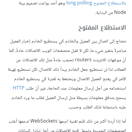
بالاستطلاع المفتوح long polling
وهو أحد بواعث تصميم بيئة
Node من البداية.
الاستطلاع المفتوح
نحتاج إلى اتصال بين العميل والخادم كي يستطيع الخادم إخبار العميل
مباشرةً بتغير شيء ما، لكن لا تقبل متصفحات الويب الاتصالات عادةً، كما
أنّ موجِّهات الانترنت routers تحجب عادةً مثل تلك الاتصالات عن
العملاء، لذا لن نستطيع جعل الخادم يبدأ ذلك الاتصال، لكن نستطيع تهيئة
الأمر كي يفتح العميل الاتصال ويحتفظ به لفترة كي يستطيع الخادم
استخدامه من أجل إرسال معلومات عند الحاجة، غير أنّ طلب
HTTP
يسمح بتدفق معلومات بسيطة مثل إرسال العميل لطلب ما ورد الخادم
عليه باستجابة لذلك الطلب وحسب.
أما إذا أردنا أكثر من ذلك فثَم تقنية اسمها WebSockets تدعمها أغلب
المتصفحات الحديثة وتسهل فتح الاتصالات من أجل تبادل البيانات