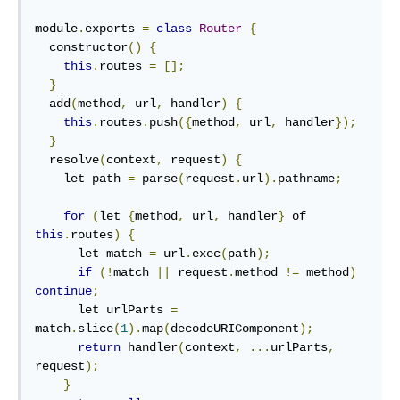
module
.
exports 
=
class
Router
{
  constructor
()
{
this
.
routes 
=
[];
}
  add
(
method
,
 url
,
 handler
)
{
this
.
routes
.
push
({
method
,
 url
,
 handler
});
}
  resolve
(
context
,
 request
)
{
    let path 
=
 parse
(
request
.
url
).
pathname
;
for
(
let 
{
method
,
 url
,
 handler
}
 of 
this
.
routes
)
{
      let match 
=
 url
.
exec
(
path
);
if
(!
match 
||
 request
.
method 
!=
 method
)
continue
;
      let urlParts 
=
match
.
slice
(
1
).
map
(
decodeURIComponent
);
return
 handler
(
context
,
...
urlParts
,
request
);
}