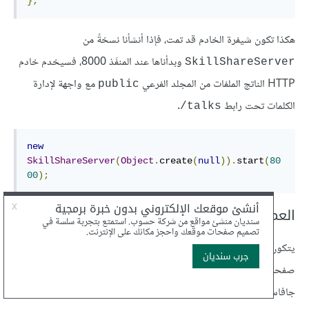
};
هكذا تكون شيفرة الخادم قد تمت، فإذا أنشأنا نسخةً من
وبدأناها عند المنفَذ 8000، فسيخدم خادم
SkillShareServer
HTTP الناتج الملفات من المجلد الفرعي
مع واجهة لإدارة
public
الكلمات تحت رابط
.
‎/talks
new
SkillShareServer
(
Object
.
create
(
null
)).
start
(
80
00
);
العميل
يتكون جانب العميل من موقع لمشاركة المهارات من ثلاثة ملفات هي
صفحة
HTML
صغيرة وورقة تنسيقات style sheet وملف
جافاسكربت.