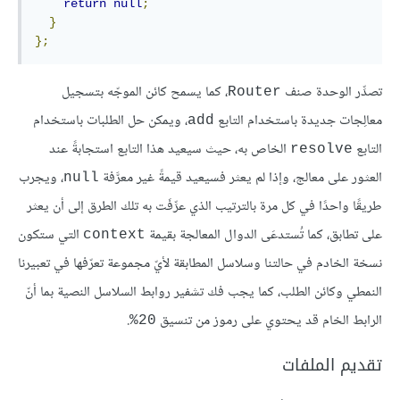
return
null
;
}
};
تصدِّر الوحدة صنف
، كما يسمح كائن الموجّه بتسجيل
Router
معالِجات جديدة باستخدام التابع
، ويمكن حل الطلبات باستخدام
add
التابع
الخاص به، حيث سيعيد هذا التابع استجابةً عند
resolve
العثور على معالج، وإذا لم يعثر فسيعيد قيمةً غير معرَّفة
، ويجرب
null
طريقًا واحدًا في كل مرة بالترتيب الذي عرِّفَت به تلك الطرق إلى أن يعثر
على تطابق، كما تُستدعَى الدوال المعالجة بقيمة
التي ستكون
context
نسخة الخادم في حالتنا وسلاسل المطابقة لأيّ مجموعة تعرّفها في تعبيرنا
النمطي وكائن الطلب، كما يجب فك تشفير روابط السلاسل النصية بما أنّ
الرابط الخام قد يحتوي على رموز من تنسيق
.
‎%20
تقديم الملفات