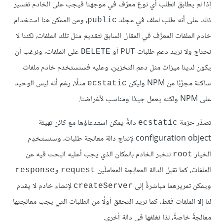
إذا لم يطابق الطلب أي نوع معرّف في موجهنا فيجب على الخادم تفسير
ذلك على أنه طلب لملف في مجلد
، ومن الممكن هنا استخدام
public
خادم الملفات المعرَّف في المقال السابق لتقديم مثل تلك الملفات، لكننا لا
نحتاج ولا نريد دعم طلبات
أو
على الملفات، ونرغب أن
DELETE
PUT
يكون لدينا ميزات مثل دعم التخزين، وعليه فسنستخدم خادم ملفات
ساكنة مجرَّبًا من NPM وليكن
مثلًا، رغم أنه ليس الوحيد
ecstatic
على NPM ولكنه يعمل جيدًا ومناسب لأغراضنا.
تصدِّر حزمة
دالةً يمكن استدعاؤها مع كائن تهيئة
ecstatic
configuration object لإنتاج دالة معالجة طلبات، وسنستخدِم
الخيار
لنخبر الخادم بالمكان الذي يجب أعليه البحث فيه عن
root
الملفات، كما تقبل الدالة المعالِجة المعاملَين
و
response
request
ويمكن تمريرهما مباشرةً إلى
لإنشاء خادم لا يقدم
createServer
لنا إلا الملفات فقط، كما نريد التحقق أولًا من الطلبات التي يجب معالجتها
معالجةً خاصةً، لذا نغلفها في دالة أخرى.