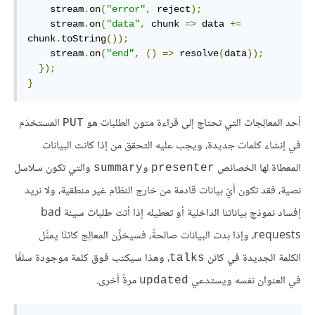
    stream
.
on
(
"error"
,
 reject
);
    stream
.
on
(
"data"
,
 chunk 
=>
 data 
+=
chunk
.
toString
());
    stream
.
on
(
"end"
,
()
=>
 resolve
(
data
));
});
}
أحد المعالِجات التي تحتاج إلى قراءة متون الطلبات هو
المستخدَم
PUT
في إنشاء كلمات جديدة، ويجب عليه التحقق من إذا كانت البيانات
المعطاة لها الخصائص
و
والتي تكون سلاسل
summary
presenter
نصية، فقد تكون أيّ بيانات قادمة من خارج النظام غير منطقية، ولا نريد
إفساد نموذج بياناتنا الداخلية أو تعطيله إذا أتت طلبات سيئة bad
requests، وإذا بدت البيانات صالحةً، فسيخزِّن المعالِج كائنًا يمثِّل
الكلمة الجديدة في كائن
، وهذا سيكتب فوق كلمة موجودة سلفًا
talks
في العنوان نفسه ويستدعي
مرةً أخرى.
updated