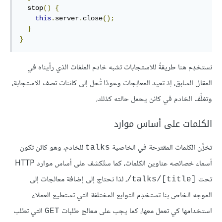
  stop
()
{
this
.
server
.
close
();
}
}
نستخدِم هنا طريقةً للاستجابات تشبه خادم الملفات الذي رأيناه في
المقال السابق، إذ تعيد المعالِجات وعودًا تُحل إلى كائنات تصف الاستجابة،
وتغلِّف الخادم في كائن يحمل حالته كذلك.
الكلمات على أساس موارد
تخزَّن الكلمات المقترحة في الخاصية
للخادم، وهو كائن تكون
talks
أسماء خصائصه عناوين الكلمات، كما ستُكشف على أساس موارد HTTP
تحت
، لذا نحتاج إلى إضافة معالجات إلى
‎/talks/[title]‎
الموجه الخاص بنا تستخدِم التوابع المختلفة التي تستطيع العملاء
استخدامها كي تعمل معها، كما يجب على معالج طلبات
التي تطلب
GET