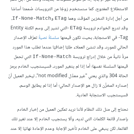
الاستطلاع المفتوح، كما سنستخدِم زوجًا من الترويسات صُممتا أساسًا
من أجل إدارة التخزين المؤقت وهما
و
،
If-None-Match
ETag
وقد تدرِج الخوادم ترويسة
-التي تشير إلى وسم الكتلة Entity
ETag
Tag- في الاستجابة، بحيث تكون قيمتها
سلسلةً نصيةً
تعرِّف الإصدار
الحالي للمورِد، وقد تنشئ العملاء طلبًا إضافيًا عندما تطلب هذا المورد
مرةً ثانيةً من خلال إدراج ترويسة
التي تحمل
If-None-Match
قيمتها السلسلة نفسها؛ أما إذا لم يتغير المورد، فسيستجيب الخادم برمز
الحالة 304 والذي يعني "غير معدَّل not modified"، ليخبر العميل أنّ
إصداره المخزَّن لا زال هو الإصدار الحالي؛ أما إذا لم يطابق الوسم،
فسيستجيب الاستجابة العادية.
نحتاج إلى مثل ذلك النظام لأننا نريد تمكين العميل من إخبار الخادم
بإصدار قائمة الكلمات التي لديه، وألا يستجيب الخادم إلا عند تغير تلك
القائمة، لكن ينبغي على الخادم تأخير الإجابة وعدم الإعادة نهائيًا إلا عند