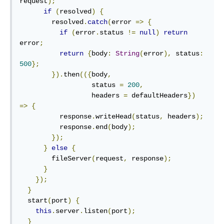
request
);
if
(
resolved
)
{
        resolved
.
catch
(
error 
=>
{
if
(
error
.
status 
!=
null
)
return
error
;
return
{
body
:
String
(
error
),
 status
:
500
};
}).
then
(({
body
,
                  status 
=
200
,
                  headers 
=
 defaultHeaders
})
=>
{
          response
.
writeHead
(
status
,
 headers
);
          response
.
end
(
body
);
});
}
else
{
        fileServer
(
request
,
 response
);
}
});
}
  start
(
port
)
{
this
.
server
.
listen
(
port
);
}