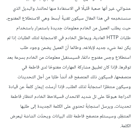
عشوائي، غير أنها صعبة قليلًا في الاستفادة منها لحالتنا، والبديل الذي
سنستخدِمه في هذا المقال سيكون تقنيةً أبسط وهي الاستطلاع المفتوح،
حيث يطلب العميل من الخادم معلومات جديدة باستمرار باستخدام
طلبات HTTP العادية، ويماطل الخادم في الاستجابة لتلك الطلبات إذا لم
يكن ثمة شيء جديد لإبلاغه، وطالما أنّ العميل يضمن وجود طلب
استطلاع وجس مفتوح دائمًا، فسيستقبل معلومات من الخادم بسرعة بعد
توفرها، فإذا كان تطبيق مشاركة المهارات مفتوحًا لدى فاطمة في
متصفحها، فسيكون ذلك المتصفح قد أنشأ طلبًا من أجل التحديثات
وسيكون منتظرًا استجابةً لذلك الطلب، فإذا أرسلت إيمان كلمةً عن قيادة
الدراجة هبوطًا على تل شديد الانحدار، فسيلاحظ الخادم انتظار فاطمة
تحديثات، ويرسل استجابةً تحتوي على الكلمة الجديدة إلى طلبها
المنتظِر، وسيستلم متصفح فاطمة تلك البيانات ويحدِّث الشاشة ليعرض
الكلمة.