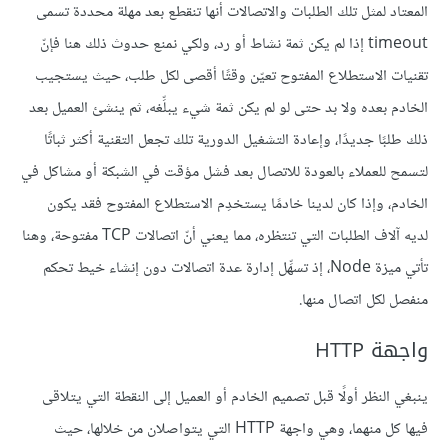
المعتاد لمثل تلك الطلبات والاتصالات أنها تنقطع بعد مهلة محددة تسمى
timeout إذا لم يكن ثمة نشاط أو رد، ولكي نمنع حدوث ذلك هنا فإنّ
تقنيات الاستطلاع المفتوح تعيّن وقتًا أقصى لكل طلب، حيث يستجيب
الخادم بعده ولا بد حتى لو لم يكن ثمة شيء يبلِّغه، ثم ينشئ العميل بعد
ذلك طلبًا جديدًا، وإعادة التشغيل الدورية تلك تجعل التقنية أكثر ثباتًا
لتسمح للعملاء بالعودة للاتصال بعد فشل مؤقت في الشبكة أو مشاكل في
الخادم، وإذا كان لدينا خادمًا يستخدِم الاستطلاع المفتوح فقد يكون
لديه آلاف الطلبات التي تنتظره، مما يعني أنّ اتصالات TCP مفتوحة، وهنا
تأتي ميزة Node، إذ تسهِّل إدارة عدة اتصالات دون إنشاء خيط تحكم
منفصل لكل اتصال منها.
واجهة HTTP
ينبغي النظر أولًا قبل تصميم الخادم أو العميل إلى النقطة التي يتلاقى
فيها كل منهما، وهي واجهة HTTP التي يتواصلان من خلالها، حيث