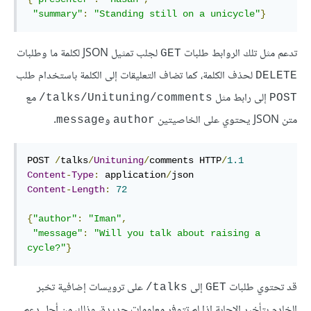
"summary"
:
"Standing still on a unicycle"
}
تدعم مثل تلك الروابط طلبات
لجلب تمثيل JSON لكلمة ما وطلبات
GET
لحذف الكلمة، كما تضاف التعليقات إلى الكلمة باستخدام طلب
DELETE
إلى رابط مثل
مع
‎/talks/Unituning/comments
POST
متن JSON يحتوي على الخاصيتين
و
.
message
author
POST 
/
talks
/
Unituning
/
comments HTTP
/
1.1
Content
-
Type
:
 application
/
Content
-
Length
:
72
{
"author"
:
"Iman"
,
"message"
:
"Will you talk about raising a 
cycle?"
}
قد تحتوي طلبات
إلى
على ترويسات إضافية تخبر
‎/talks
GET
الخادم بتأخير الإجابة إذا لم تتوفر معلومات جديدة، وذلك من أجل دعم