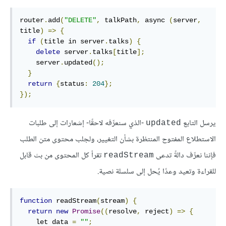
router
.
add
(
"DELETE"
,
 talkPath
,
 async 
(
server
,
title
)
=>
{
if
(
title in server
.
talks
)
{
delete
 server
.
talks
[
title
];
    server
.
updated
();
}
return
{
status
:
204
};
});
يرسل التابع
-الذي سنعرِّفه لاحقًا- إشعارات إلى طلبات
updated
الاستطلاع المفتوح المنتظرة بشأن التغيير، ولجلب محتوى متن الطلب
فإننا نعرِّف دالةً تدعى
تقرأ كل المحتوى من بث قابل
readStream
للقراءة وتعيد وعدًا يُحل إلى سلسلة نصية.
function
 readStream
(
stream
)
{
return
new
Promise
((
resolve
,
 reject
)
=>
{
    let data 
=
""
;