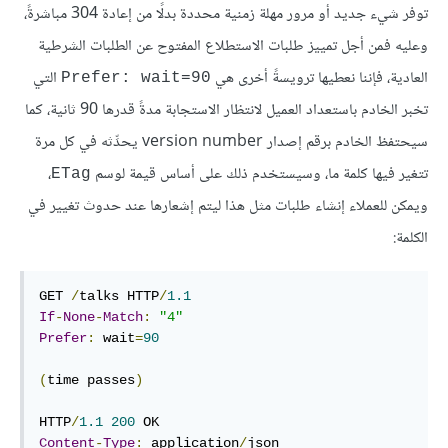
توفر شيء جديد أو مرور مهلة زمنية محددة بدلًا من إعادة 304 مباشرةً،
وعليه فمن أجل تمييز طلبات الاستطلاع المفتوح عن الطلبات الشرطية
العادية، فإننا نعطيها ترويسةً أخرى هي
التي
Prefer: wait=90
تخبر الخادم باستعداد العميل لانتظار الاستجابة مدةً قدرها 90 ثانية، كما
سيحتفظ الخادم برقم إصدار version number يحدِّثه في كل مرة
تتغير فيها كلمة ما، وسيستخدم ذلك على أساس قيمة لوسم
،
ETag
ويمكن للعملاء إنشاء طلبات مثل هذا ليتم إشعارها عند حدوث تغيير في
الكلمة:
GET 
/
talks HTTP
/
1.1
If
-
None
-
Match
:
"4"
Prefer
:
 wait
=
90
(
time passes
)
HTTP
/
1.1
200
Content
-
Type
:
 application
/