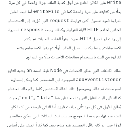
على الكائن الناتج من أجل كتابة الملف جزءًا واحدًا في كل مرة
write
بدلًا من كتابته على مرة واحدة كما في
؛ أما البث القابل
writeFile
للقراءة ففيه تفصيل أكثر، فرابطة
التي مُرِّرت إلى الاستدعاء
request
الخلفي لخادم HTTP قابلة للقراءة، وكذلك رابطة
الممررة
response
إلى رد نداء العميل HTTP. حيث يقرأ الخادم الطلبات ثم يكتب
الاستجابات، بينما يكتب العميل الطلب أولًا ثم يقرأ الاستجابة، وتتم
القراءة من البث باستخدام معالجات الأحداث بدلًا من التوابع.
تملك الكائنات التي تطلق الأحداث في Node تابعًا اسمه
يشبه التابع
on
الموجود في المتصفح، كما يمكن إعطاؤه
addEventListener
اسم حدث ثم دالة، وسيسجل تلك الدالة لتُستدعى كلما وقع ذلك الحدث،
كذلك فإن البث القابل للقراءة له حدثان هما
و
، حيث
"end"
"data"
يُطلَق الأول في كل مرة تأتي بيانات فيها؛ أما الثاني فيُستدعى كلما كان
البث عند نهايته، وهذا النموذج مناسب لبث البيانات التي يمكن معالجتها
فورًا حتى لو كان باقي المستند غير متاح بعد، كما يُقرأ الملف على أساس