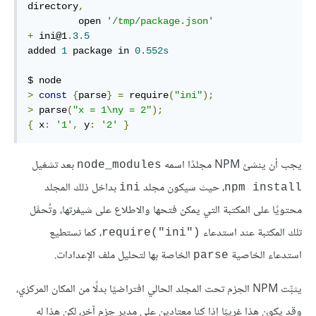
directory
,
         open 
'/tmp/package.json'
+
 ini@1
.
3.5
added 
1
 package in 
0.552s
>
const
{
parse
}
=
 require
(
"ini"
);
>
 parse
(
"x = 1\ny = 2"
);
{
 x
:
'1'
,
 y
:
'2'
}
يجب أن ينشئ NPM مجلدًا اسمه
بعد تشغيل
node_modules
، حيث سيكون مجلد
بداخل ذلك المجلد
ini
npm install
محتويًا على المكتبة التي يمكن فتحها والاطلاع على شيفرتها، وتُحمَّل
تلك المكتبة عند استدعاء
، كما نستطيع
‎require("ini")‎
استدعاء الخاصية
الخاصة بها لتحليل ملف الإعدادات.
parse
يثبِّت NPM الحِزم تحت المجلد الحالي افتراضيًا بدلًا من المكان المركزي،
وقد يكون هذا غريبًا إذا كنا معتادين على مدير حِزم آخر، لكن هذا له