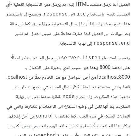
العميل أننا نرسل مستند HTML إليه، ثم يُرسَل متن الاستجابة الفعلية -أي
المستند نفسه- باستخدام
، ويُسمح لنا باستدعاء
response.write
هذا التابع عدة مرات إذا أردنا إرسال الاستجابة جزءًا جزءًا، كما في حالة
بث البيانات إلى العميل كلما صارت متاحةً على سبيل المثال، ثم تشير
إلى نهاية الاستجابة.
response.end
يتسبب استدعاء
في جعل الخادم ينتظر اتصالًا
server.listen
على المنفَذ 8000 وهذا هو السبب الذي يجبرنا على الاتصال بـ
localhost:8000 من أجل التواصل مع هذا الخادم بدلًا من localhost
فقط والتي ستستخدِم المنفَذ 80، وتظل العملية في وضع انتظار عند
تشغيل هذه السكربت، ولن تخرج
تلقائيًا عندما تصل إلى نهاية
node
السكربت بما أنها تظل في وضع استماع إلى الإحداث وانتظارها والتي هي
اتصالات الشبكة في هذه الحالة، كما نضغط control+c من أجل إغلاقها،
وكان هذا الخادم مثالًا فقط، وإلا فإنّ خادم الويب الحقيقي يفعل أكثر من
ذلك، فهو ينظر في تابع الطلب -أي الخاصية
- ليرى الإجراء
method