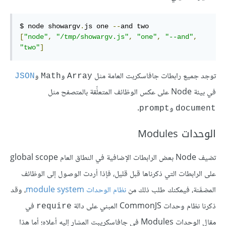
$ node showargv
.
js one 
--
[
"node"
,
"/tmp/showargv.js"
,
"one"
,
"--and"
,
"two"
]
توجد جميع رابطات جافاسكربت العامة مثل
و
و
JSON
Math
Array
في بيئة Node على عكس الوظائف المتعلِّقة بالمتصفح مثل
و
.
prompt
document
الوحدات Modules
تضيف Node بعض الرابطات الإضافية في النطاق العام global scope
على الرابطات التي ذكرناها قبل قليل، فإذا أردت الوصول إلى الوظائف
المضمَّنة، فيمكنك طلب ذلك من
نظام الوحدات module system
، وقد
ذكرنا نظام وحدات CommonJS المبني على دالة
في
require
مقال الوحدات Modules في جافاسكريبت المشار إليه أعلاه؛ أما هذا