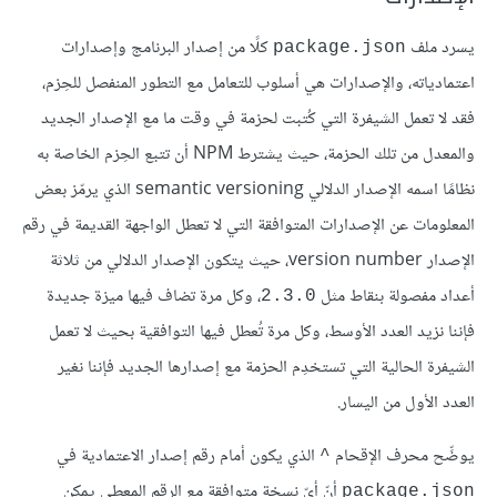
يسرد ملف
كلًا من إصدار البرنامج وإصدارات
package.json
اعتمادياته، والإصدارات هي أسلوب للتعامل مع التطور المنفصل للحِزم،
فقد لا تعمل الشيفرة التي كُتبت لحزمة في وقت ما مع الإصدار الجديد
والمعدل من تلك الحزمة، حيث يشترط NPM أن تتبع الحِزم الخاصة به
نظامًا اسمه الإصدار الدلالي semantic versioning الذي يرمّز بعض
المعلومات عن الإصدارات المتوافقة التي لا تعطل الواجهة القديمة في رقم
الإصدار version number، حيث يتكون الإصدار الدلالي من ثلاثة
أعداد مفصولة بنقاط مثل
، وكل مرة تضاف فيها ميزة جديدة
2.3.0
فإننا نزيد العدد الأوسط، وكل مرة تُعطل فيها التوافقية بحيث لا تعمل
الشيفرة الحالية التي تستخدِم الحزمة مع إصدارها الجديد فإننا نغير
العدد الأول من اليسار.
يوضِّح محرف الإقحام
الذي يكون أمام رقم إصدار الاعتمادية في
^
أنّ أيّ نسخة متوافقة مع الرقم المعطى يمكن
package.json