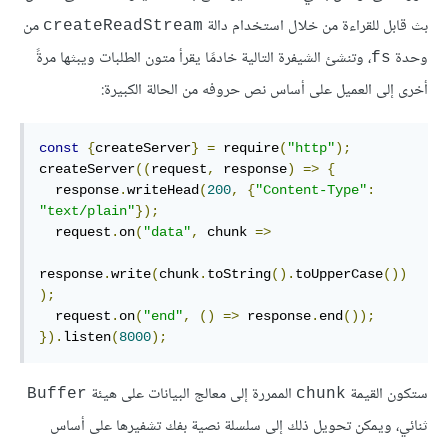
بث قابل للقراءة من خلال استخدام دالة
من
createReadStream
وحدة
، وتنشئ الشيفرة التالية خادمًا يقرأ متون الطلبات ويبثها مرةً
fs
أخرى إلى العميل على أساس نص حروفه من الحالة الكبيرة:
const
{
createServer
}
=
 require
(
"http"
);
createServer
((
request
,
 response
)
=>
{
  response
.
writeHead
(
200
,
{
"Content-Type"
:
"text/plain"
});
  request
.
on
(
"data"
,
 chunk 
=>
response
.
write
(
chunk
.
toString
().
toUpperCase
())
);
  request
.
on
(
"end"
,
()
=>
 response
.
end
());
}).
listen
(
8000
);
ستكون القيمة
الممررة إلى معالج البيانات على هيئة
Buffer
chunk
ثنائي، ويمكن تحويل ذلك إلى سلسلة نصية بفك تشفيرها على أساس