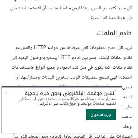
كل جزء تكتبه من النص، وهذا ليس مناسبًا هنا بما أنّ الاستجابة قد تأتي
في هيئة عدة كتل نصية.
خادم الملفات
نريد الآن دمج المعلومات التي عرفناها عن خوادم HTTP والعمل مع
نظام الملفات لإنشاء جسر بين خادم HTTP يسمح بالوصول البعيد إلى
نظام ملفات، كما يكون في مثل تلك الخوادم جميع أنواع الاستخدامات
الممكنة، فهي تسمح لتطبيقات الويب بتخزين البيانات ومشاركتها، أو
تعطي مجموعةً من الناس وصولًا مشتركًا إلى مجموعة ملفات، ويمكن
استخدام التوابع
و
و
لقراءة وكتابة وحذف الملفات
DELETE
PUT
GET
على الترتيب، وذلك عندما نعامل الملفات على أساس موارد HTTP، كما
سنفسر المسار الذي في الطلب على أنه مسار الملف الذي يشير إليه الطلب،
ولعلنا لا نريد مشاركة كل نظام الملفات الخاص بنا، لذا سنفسر تلك
المسارات على أنها تبدأ في المجلد العامل للخادم وهو المجلد الذي بدأ