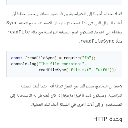
قد لا نحتاج أحيانًا إلى اللاتزامنية، بل قد تعيق عملنا، ولحسن حظنا أنّ
أغلب الدوال التي في
نسخة تزامنية لها الاسم نفسه مع لاحقة
Sync
fs
مضافة إلى آخرها، فسيكون اسم النسخة التزامنية من دالة
readFile
مثلًا
.
readFileSync
const
{
readFileSync
}
=
 require
(
"fs"
);
console
.
log
(
"The file contains:"
,
            readFileSync
(
"file.txt"
,
"utf8"
));
لاحظ أنّ البرنامج سيتوقف عن العمل تمامًا أنه ريثما تُنفذ العملية
التزامنية، وسيكون ذلك تأخيرًا مزعجًا إذا كان يُفترض به الاستجابة إلى
المستخدِم أو إلى آلات أخرى في الشبكة أثناء تلك العملية.
وحدة HTTP