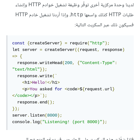
لدينا وحدة مركزية أخرى توفِّر وظيفة تشغيل خوادم HTTP وإنشاء
طلبات HTTP كذلك واسمها
، وإذا أردنا تشغيل خادم HTTP
http
فسيكون ذلك عبر السكربت التالية:
const
{
createServer
}
=
 require
(
"http"
);
let server 
=
 createServer
((
request
,
 response
)
=>
{
  response
.
writeHead
(
200
,
{
"Content-Type"
:
"text/html"
});
  response
.
write
(`
<
h1
>
Hello
!</
h1
>
<
p
>
You
 asked 
for
<
code
>
$
{
request
.
url
}
<
/code></
p
>`);
  response
.
end
();
});
server
.
listen
(
8000
);
console
.
log
(
"Listening! (port 8000)"
);
فإذا شغّلت هذه السكربت على الحاسوب، فستوجِّه المتصفح إلى