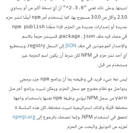
تثبيتها، وعلى ذلك تعني
أنّ أيّ نسخة أكبر من أو يساوي
‎"^2.3.0"‎
2.3.0 وأقل من 3.0.0 مسموح بها، كما يُستخدَم أمر
أيضًا لنشر حزم
npm
جديدة أو إصدارات جديدة من الحزم، فإذا شغّلنا
npm publish
في مجلد فيه ملف
، فسينشر حزمةً بالاسم
package.json
والإصدار الموجودَين في ملف
JSON
إلى السجل registry، ويستطيع
أيّ أحد نشر حزم في NPM لكن شرط أن يكون اسم الحزمة غير
مستخدَم من قبل.
ليس ثمة شيء فريد في وظيفته بما أنّ برنامج
جزء برمجي
npm
يتواصل مع نظام مفتوح هو سجل الحزم، ويمكن تثبيت برنامج آخر مثل
من سجل NPM ليؤدي وظيفة
نفسها باستخدام واجهة
npm
yarn
مختلفة قليلًا وكذلك استراتيجية تثبيت مختلفة، لكن هذه السلسلة لا
تتعمق في استخدام NPM، وإنما ننصحك بالرجوع إلى
npmjs.org
لمزيد من التوثيق والبحث عن الحزم.