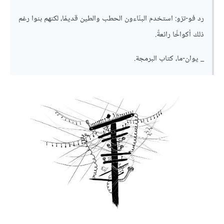
رد فو-تزو: استخدم البنّاءون الحطب والطين قديمًا، لكنهم بنوا رغم
ذلك أكواخًا رائعةً.
_ يوان-ما، كتاب البرمجة.