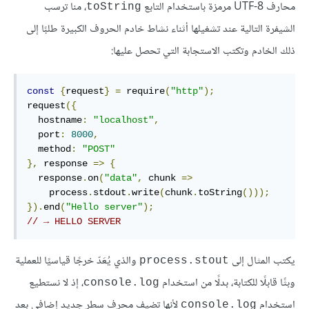
محارف UTF-8 مرمزة باستخدام التابع
، منا ترسب
toString
الشيفرة التالية عند تشغيلها أثناء نشاط خادم الحروف الكبيرة طلبًا إلى
ذلك الخادم وتكتب الاستجابة التي تحصل عليها:
const
{
request
}
=
 require
(
"http"
);
request
({
  hostname
:
"localhost"
,
  port
:
8000
,
  method
:
"POST"
},
 response 
=>
{
  response
.
on
(
"data"
,
 chunk 
=>
    process
.
stdout
.
write
(
chunk
.
toString
()));
}).
end
(
"Hello server"
);
// → HELLO SERVER
يكتب المثال إلى
والذي يُعَدّ خرجًا قياسيًا للعملية
process.stout
وبثًا قابلًا للكتابة، بدلًا من استخدام
، إذ لا نستطيع
console.log
استخدام
لأنها تضيف محرف سطر جديد إضافي بعد
console.log