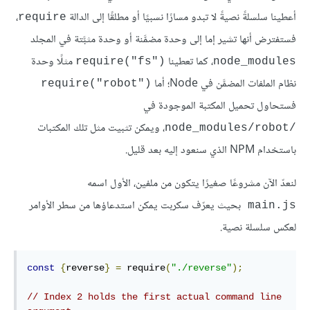
أعطينا سلسلةً نصيةً لا تبدو مسارًا نسبيًا أو مطلقًا إلى الدالة
،
require
فستفترض أنها تشير إما إلى وحدة مضمَّنة أو وحدة مثبَّتة في المجلد
، كما تعطينا
مثلًا وحدة
‎require("fs")‎
node_modules
نظام الملفات المضمَّن في Node؛ أما
require("robot")‎‎
فستحاول تحميل المكتبة الموجودة في
، ويمكن تثبيت مثل تلك المكتبات
‎node_modules/robot/‎
باستخدام NPM الذي سنعود إليه بعد قليل.
لنعدّ الآن مشروعًا صغيرًا يتكون من ملفين، الأول اسمه
بحيث يعرّف سكربت يمكن استدعاؤها من سطر الأوامر
main.js 
لعكس سلسلة نصية.
const
{
reverse
}
=
 require
(
"./reverse"
);
// Index 2 holds the first actual command line 