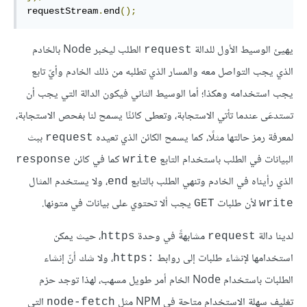
requestStream
.
end
();
يهيئ الوسيط الأول للدالة
الطلب ليخبر Node بالخادم
request
الذي يجب التواصل معه والمسار الذي تطلبه من ذلك الخادم وأيّ تابع
يجب استخدامه وهكذا؛ أما الوسيط الثاني فيكون الدالة التي يجب أن
تستدعَى عندما تأتي الاستجابة، وتعطى كائنًا يسمح لنا بفحص الاستجابة،
لمعرفة رمز حالتها مثلًا، كما يسمح الكائن الذي تعيده
ببث
request
البيانات في الطلب باستخدام التابع
كما في كائن
response
write
الذي رأيناه في الخادم وتنهي الطلب بالتابع
، ولا يستخدم المثال
end
لأن طلبات
يجب ألا تحتوي على بيانات في متونها.
GET
write
لدينا دالة
مشابهةً في وحدة
، حيث يمكن
https
request
استخدامها لإنشاء طلبات إلى روابط
، ولا شك أنّ إنشاء
‎https:‎
الطلبات باستخدام Node الخام أمر طويل مسهب، لهذا توجد حزم
تغليف سهلة الاستخدام متاحة في NPM مثل
التي
node-fetch