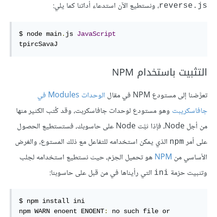
، ونستطيع الآن استدعاء أداتنا كما يلي:
reverse.js
$ node main
.
js 
JavaScript
tpircSavaJ
التثبيت باستخدام NPM
تعرَّضنا إلى مستودع NPM في مقال
الوحدات Modules في
جافاسكريبت
وهو مستودع لوحدات جافاسكربت، وقد كُتب الكثير منها
من أجل Node، فإذا ثبَّت Node على حاسوبك، فستستطيع الحصول
على أمر
الذي يمكن استخدامه للتفاعل مع ذلك المستوع، والغرض
npm
الأساسي من
NPM
هو تحميل الحِزم، حيث نستطيع استخدامه لجلب
وتثبيت حزمة
التي رأيناها في من قبل على حاسوبنا:
ini
$ npm install ini

npm WARN enoent ENOENT
:
 no such file or 