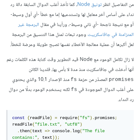
من التفاصيل انظر
توثيق Node
، كما تأخذ أغلب الدوال السابقة دالة رد
نداء على أساس آخر معامِل لها وتستدعيها إما مع خطأ -أي أول وسيط-
أو مع نتيجة ناجحة -أي ثاني وسيط-، ورأينا في مقال
البرمجة غير
المتزامنة في جافاسكريبت
وجود تبعات لمثل هذا التنسيق من البرمجة
لعل أكبرها أن عملية معالجة الأخطاء نفسها تصبح طويلة وعرضة للخطأ.
لا زال تكامل الوعود مع Node قيد التطوير وقت كتابة هذه الكلمات رغم
أنها أُدخلت في جافاسكربت منذ مدة لا بأس بها، فلدينا الكائن
المصدَّر من حزمة
منذ الإصدار 10.1 والذي يحتوي
fs
promises
على أغلب الدوال الموجودة في
لكنه يستخدِم الوعود بدلًا من دوال
fs
رد النداء.
const
{
readFile
}
=
 require
(
"fs"
).
promises
;
readFile
(
"file.txt"
,
"utf8"
)
.
then
(
text 
=>
 console
.
log
(
"The file 
contains:"
,
 text
));