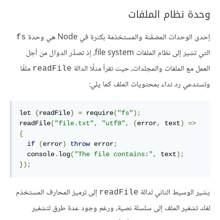
وحدة نظام الملفات
إحدى الوحدات المضمَّنة والمستخدَمة بكثرة في Node هي وحدة
fs
التي تشير إلى نظام الملفات file system، إذ تصدِّر الدوال من أجل
العمل مع الملفات والمجلدات، حيث تقرأ مثلًا الدالة
ملفًا
readFile
وتستدعي رد نداء بمحتويات الملف كما يلي:
let 
{
readFile
}
=
 require
(
"fs"
);
readFile
(
"file.txt"
,
"utf8"
,
(
error
,
 text
)
=>
{
if
(
error
)
throw
 error
;
  console
.
log
(
"The file contains:"
,
 text
);
});
يشير الوسيط الثاني لدالة
إلى ترميز المحارف المستخدَم
readFile
لفك تشفير الملف إلى سلسلة نصية، ورغم وجود عدة طرق لتشفير