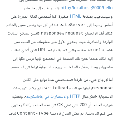
http://localhost:8000/hello
لإنشاء طلب إلى خادمك،
وسيستجيب بصفحة
HTML
صغيرة، كما تُستدعى الدالة الممررة على
أساس وسيط إلى
في كل مرة يتصل عميل بالخادم،
createServer
كذلك تُعَدّ الرابطتان
و
كائنين يمثلان البيانات
response
request
الواردة والصادرة، حيث يحتوي الأول على معلومات عن الطلب مثل
خاصية
الخاصة به والتي تخبرنا بالرابط URL الذي أُنشئ الطلب
url
إليه، لذلك عندما نفتح تلك الصفحة في المتصفح فإنها ترسل طلبًا إلى
حاسوبك، وهذا يشغّل دالة الخادم ويرجع استجابةً نراها في المتصفح.
أما لإرجاع شيء من طرفنا فستستدعي عدة توابع على الكائن
، أولها هو التابع
الذي يكتب ترويسات
writeHead
response
الاستجابة -انظر مقال
HTTP والاستمارات في جافاسكربت
-، وتعطيه
شيفرة الحالة -أي 200 التي تعني OK في هذه الحالة-، وكائنًا يحتوي
على قيم الترويسة، ثم يعيِّن المثال ترويسة
لتخبر
Content-Type