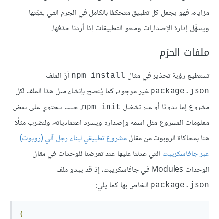
مزاياه، فهو يجعل كل تطبيق متحكمًا بالكامل في الحِزم التي يثبِّتها
ويسهِّل إدارة الإصدارات ومحو التطبيقات إذا أردنا حذفها.
ملفات الحزم
تستطيع رؤية تحذير في مثال
أنّ الملف
npm install
غير موجود، كما يُنصح بإنشاء مثل هذا الملف لكل
package.json
مشروع إما يدويًا أو عبر تشغيل
، حيث يحتوي على بعض
npm init
معلومات المشروع مثل اسمه وإصداره ويسرد اعتمادياته، ولنضرب مثلًا
هنا بمحاكاة الروبوت من مقال
مشروع تطبيقي لبناء رجل آلي (روبوت)
عبر جافاسكريبت
التي عدلنا عليها عند تعرضنا للوحدات في مقال
الوحدات Modules في جافاسكريبت، إذ قد يبدو ملف
الخاص بها كما يلي:
package.json
{