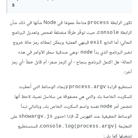
$
تكون الرابطة
متاحةً عمومًا في Node شأنها في ذلك شأن
process
الرابطة
، حيث توفِّر طرقًا مختلفةً لفحص وتعديل البرنامج
console
الحالي؛ أما التابع
فينهي العملية ويمكن إعطائه رمز حالة خروج
exit
تخبر البرنامج الذي بدأ
-وهي صدفية سطر الأوامر في هذه
node
الحالة- هل اكتمل البرنامج بنجاح - أي الرمز صفر- أم قابل خطأ -أي رمز
آخر-.
تستطيع قراءة
لإيجاد الوسائط التي أُعطيت
process.argv
للسكربت الخاصة بك والتي هي مصفوفة من سلاسل نصية، لاحظ أنها
تتضمن أمر
نفسه واسم السكربت الخاص بك، وبالتالي تبدأ
node
الوسائط الحقيقية عند الفهرس 2، فإذا احتوى
على
showargv.js
التعليمة
، فستستطيع
‎console.log(process.argv)‎
تشغيلها كما يلي: