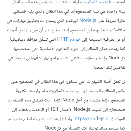
استخدمنا
لغة جافاسكربت
طيلة المقالات الماضية من هذه السلسلة في
بيئة واحدة هي بيئة المتصفح؛ أما في هذا المقال والذي يليه فسنلقي
نظرةً سريعةً على
Node.js
البرنامج الذي يسمح لك بتطبيق مهاراتك في
جافاسكربت خارج نطاق المتصفح، إذ تستطيع بناء أيّ شيء بها من أدوات
أوامر الطرفية البسيطة إلى
خوادم HTTP
التي تشغِّل مواقعًا ديناميكيةً،
كما يهدف هذان المقالان إلى شرح المفاهيم الأساسية التي تستخدمها
Node.js وإعطاء معلومات تكفي لكتابة برامج لها، إلا أنهما لن يتعمقا في
تفاصيل تلك المنصة.
لن تعمل أمثلة الشيفرات التي ستكون في هذا المقال في المتصفح على
عكس المقالات السابقة، فهي ليست جافاسكربت خام وليست مكتوبةً
للمتصفح وإنما مكتوبة من أجل Node، فإذا أردت تشغيل هذه الشيفرات
فستحتاج إلى تثبيت Node.js الإصدار 10.1 أو الأحدث بالذهاب إلى
الموقع
https://nodejs.org
واتباع إرشادات التثبيت لنظام تشغيلك،
كما ستجد هناك توثيقًا أكثر تفصيلًا عن Node.js.