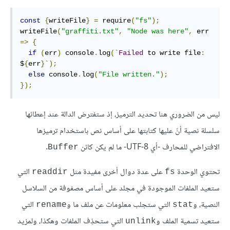
const
{
writeFile
}
=
 require
(
"fs"
);
writeFile
(
"graffiti.txt"
,
"Node was here"
,
 err 
=>
{
if
(
err
)
 console
.
log
(`
Failed
 to write file
:
$
{
err
}`);
else
 console
.
log
(
"File written."
);
});
ليس من الضروري هنا تحديد الترميز، إذ ستفترض الدالة عند إعطائها
سلسلة نصية أنّ عليها كتابتها على أساس نص باستخدام ترميزها
الافتراضي للمحارف -أي UTF-8- ما لم يكن كائن
.
Buffer
تحتوي الوحدة
على عدة دوال أخرى مفيدة مثل
التي
readdir
fs
ستعيد الملفات الموجودة في مجلد على أساس مصفوفة من السلاسل
النصية، و
التي ستجلب معلومات عن ملف ما و
التي
rename
stat
ستعيد تسمية الملف و
التي ستحذِف الملفات وهكذا، ولمزيد
unlink