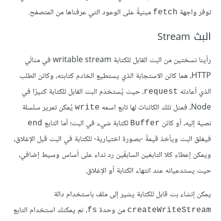
توفر واجهة
مبنيةً على الوعود التي عرفناها من المتصفح.
fetch
البث Stream
رأينا نسختين من البث القابل للكتابة writable stream في مثالَي
HTTP، هما كائن الاستجابة الذي يستطيع الخادم كتابته، وكائن الطلب
الذي أعادته
، حيث يُستخدَم البث القابل للكتابة كثيرًا في
request
Node، فمثل تلك الكائنات لها تابع اسمه
يُمكن تمرير سلسلة
write
نصية إليه، أو كائن
لكتابة شيء في البث؛ أما التابع
end
Buffer
فيغلق البث ويأخذ قيمةً -بصورة اختيارية- للكتابة في البث قبل الإغلاق،
ويمكن إعطاء كلا التابعَين السابقًين رد نداء على أساس وسيط إضافي،
حيث يستدعيانه عند انتهاء الكتابة أو الإغلاق.
يمكن إنشاء بث قابل للكتابة يشير إلى ملف باستخدام دالة
من وحدة
، ثم يمكنك استخدام التابع
fs
createWriteStream