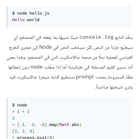
$ node hello
.
Hello
 world
ينفِّذ التابع
شيئًا شبيهًا بما يفعله في المتصفح أي
console.log
سيطبع جزءًا من النص، لكن سيذهب النص في Node إلى مجرى الخرج
القياسي للعملية بدلًا من منصة جافاسكربت التي في المتصفح، وهذا يعني
أننا سنرى القيم المسجَّلة في طرفيتنا؛ أما إذا شغّلت
دون إعطائها
node
ملفًا، فستزودك بمحث prompt تستطيع كتابة شيفرة جافاسكربت فيه
وترى نتيجتها مباشرةً.
>
1
+
1
2
>
[-
1
,
-
2
,
-
3
].
map
(
Math
.
abs
)
[
1
,
2
,
3
]
>
 process
.
exit
(
0
)