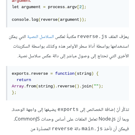
argument
let argument 
=
 process
.
argv
[
2
];
console
.
log
(
reverse
(
argument
));
يعرِّف الملف
مكتبةً لعكس
السلاسل النصية
التي يمكن
reverse.js
استخدامها بواسطة أداة سطر الأوامر هذه وكذلك بواسطة السكربتات
الأخرى التي تحتاج إلى وصول مباشر إلى دالة عكس سلاسل نصية.
exports
.
reverse 
=
function
(
string
)
{
return
Array
.
from
(
string
).
reverse
().
join
(
""
);
};
تذكَّر أنّ إضافة الخصائص إلى
يضيفها إلى واجهة الوحدة،
exports
وبما أنّ Node.js تعامل الملفات على أساس وحدات CommonJS،
فيمكن أن تأخذ
دالة
المصدَّرة من
reverse
main.js