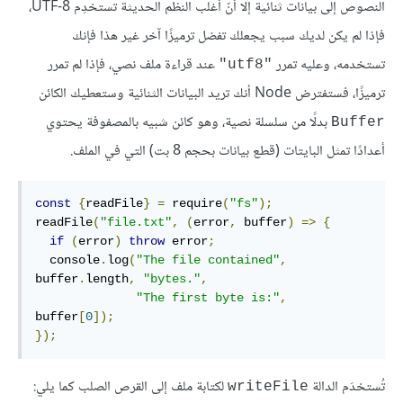
النصوص إلى بيانات ثنائية إلا أنّ أغلب النظم الحديثة تستخدِم UTF-8،
فإذا لم يكن لديك سبب يجعلك تفضل ترميزًا آخر غير هذا فإنك
تستخدمه، وعليه تمرر
عند قراءة ملف نصي، فإذا لم تمرر
"utf8"
ترميزًا، فستفترض Node أنك تريد البيانات الثنائية وستعطيك الكائن
بدلًا من سلسلة نصية، وهو كائن شبيه بالمصفوفة يحتوي
Buffer
أعدادًا تمثل البايتات (قطع بيانات بحجم 8 بت) التي في الملف.
const
{
readFile
}
=
 require
(
"fs"
);
readFile
(
"file.txt"
,
(
error
,
 buffer
)
=>
{
if
(
error
)
throw
 error
;
  console
.
log
(
"The file contained"
,
buffer
.
length
,
"bytes."
,
"The first byte is:"
,
buffer
[
0
]);
});
تُستخدَم الدالة
لكتابة ملف إلى القرص الصلب كما يلي:
writeFile