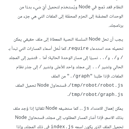
النظام فقد دُمِج في Node ويُستخدَم لتحميل أيّ شيء بدءًا من
الوحدات المضمَّنة إلى الحزم المحمَّلة إلى الملفات التي هي جزء من
برنامجك.
يجب أن تحل Node السلسلة النصية المعطاة إلى ملف حقيقي يمكن
تحميله عند استدعاء
، كما تُحَل أسماء المسارات التي تبدأ بـ
require
و
و
نسبيًا إلى مسار الوحدة الحالية؛ أما
فتشير إلى المجلد
.
‎../‎
‎./‎
/
الحالي وتشير
إلى مجلد واحد للأعلى وتشير
إلى جذر نظام
/
‎../‎
الملفات، فإذا طلبنا ‎
"./graph"
، فستحاول Node تحميل الملف
‎/tmp/robot/robot.js‎
.
‎/tmp/robot/graph.js
يمكن إهمال الامتداد
، كما ستضيفه Node تلقائيًا إذا وُجد ملف
‎.js‎
بذلك الاسم، فإذا أشار المسار المطلوب إلى مجلد، فستحاول Node
تحميل الملف الذي يكون اسمه
في ذلك المجلد، وإذا
index.js