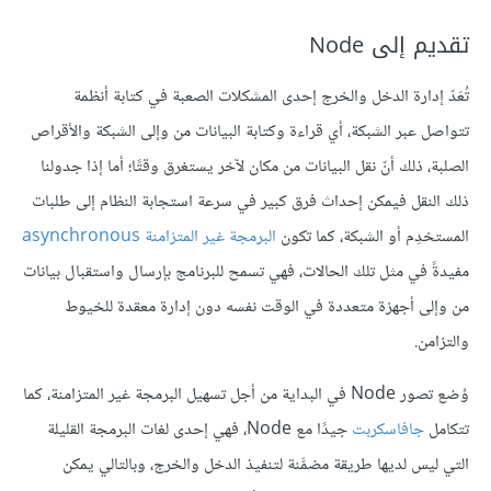
تقديم إلى Node
تُعَدّ إدارة الدخل والخرج إحدى المشكلات الصعبة في كتابة أنظمة
تتواصل عبر الشبكة، أي قراءة وكتابة البيانات من وإلى الشبكة والأقراص
الصلبة، ذلك أنّ نقل البيانات من مكان لآخر يستغرق وقتًا؛ أما إذا جدولنا
ذلك النقل فيمكن إحداث فرق كبير في سرعة استجابة النظام إلى طلبات
المستخدِم أو الشبكة، كما تكون
البرمجة غير المتزامنة asynchronous
مفيدةً في مثل تلك الحالات، فهي تسمح للبرنامج بإرسال واستقبال بيانات
من وإلى أجهزة متعددة في الوقت نفسه دون إدارة معقدة للخيوط
والتزامن.
وُضع تصور Node في البداية من أجل تسهيل البرمجة غير المتزامنة، كما
تتكامل
جافاسكربت
جيدًا مع Node، فهي إحدى لغات البرمجة القليلة
التي ليس لديها طريقة مضمَّنة لتنفيذ الدخل والخرج، وبالتالي يمكن