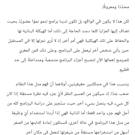
محدَّدًا ومعروفًا.
لكن هذا لا يكون في الواقع، بل تكون لدينا برامج تنمو نموًا عضويًا، بحيث
تضاف إليها المزايا كلما دعت الحاجة إلى ذلك؛ أما الهيكلة البنائية لها
والحفاظ على تلك الهيكلية فهي أمر آخر، إذ لا تُرى ثمرتها إلا في المستقبل
حين يأتي شخص آخر ليعمل على البرنامج، وعلى ذلك فمن المغري
للمبرمج إهمالها الآن لتصبح أجزاء البرنامج متشعبةً ومتداخلةً إلى حد
فظيع.
يتسبب هذا في مشكلتين حقيقيتَين، أولاهما أنّ فهم مثل هذا النظام
صعب جدًا، إذ سيكون من العسير النظر لأيّ جزء فيه نظرة مستقِلة إذا كان
كل شيء فيه يتصل بشيء آخر، حيث سنُجبَر على دراسة البرنامج كله من
أجل فهم جزء واحد فقط؛ أما الثانية فهي إذا أردنا استخدام أيّ وظيفة
من مثل هذا البرنامج في حالة أخرى، فستكون إعادة كتابتها من الصفر
أسهل من استخراجها مستقِلةً من شيفرتها لتعمل في مكان آخر.