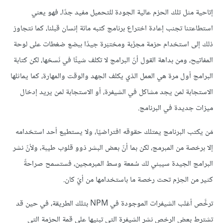
إتاحية مثل تلك الحزم عالية الجودة للتحميل مفيد جدًا، فهو يعني
استطاعتنا تجنب إعادة اختراع برنامج كتبه مائة إنسان قبلنا، كما نتجاوز
ذلك إلى استخدام حزمة مجرَّبة ومختبَرة جيدًا ببضع ضغطات على لوحة
المفاتيح، ومن بداهة القول أنّ البرامج لا تكلف شيئًا في نَسخها، لكن كتابة
البرامج أول مرة هي العمل الذي يكلف الجهد والوقت والمهارة، كما يماثلها
الاستجابة لمن يجد مشاكل في الشيفرة، أو الاستجابة لمن يريد إدخال
ميزات جديدة في البرنامج.
مَن يكتب البرنامج يمتلك حقوقه افتراضيًا، ولا يستطيع أحد استخدامه
إلا برخصة من المبرمج، لكن بما أنّ بعض البشر ذوو قلوب طيبة، ولأنّ نشر
البرامج الجيدة سيبني لك سُمعة وسط المبرمجين، فستسمح صراحةً
كثير من الحِزم تحت رخصة ما باستخدامها من أيّ كان.
ترخَّص أغلب الشيفرات الموجودة في NPM بتلك الطريقة، في حين قد
تشترط بعض الرخص نشر الشيفرة التي تبنيها على قمة الحزمة التي