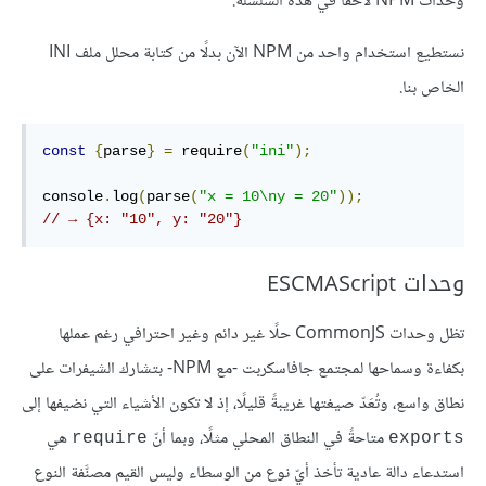
وحدات NPM لاحقًا في هذه السلسلة.
نستطيع استخدام واحد من NPM الآن بدلًا من كتابة محلل ملف INI
الخاص بنا.
const
{
parse
}
=
 require
(
"ini"
);
console
.
log
(
parse
(
"x = 10\ny = 20"
));
// → {x: "10", y: "20"}
وحدات ESCMAScript
تظل وحدات CommonJS حلًا غير دائم وغير احترافي رغم عملها
بكفاءة وسماحها لمجتمع جافاسكربت -مع NPM- بتشارك الشيفرات على
نطاق واسع، وتُعَدّ صيغتها غريبةً قليلًا، إذ لا تكون الأشياء التي نضيفها إلى
متاحةً في النطاق المحلي مثلًا، وبما أنّ
هي
require
exports
استدعاء دالة عادية تأخذ أيّ نوع من الوسطاء وليس القيم مصنَّفة النوع