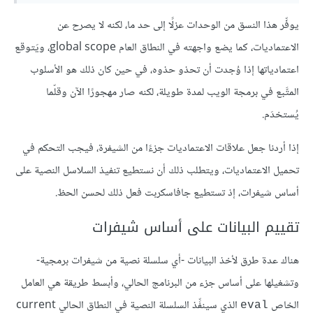
يوفِّر هذا النسق من الوحدات عزلًا إلى حد ما، لكنه لا يصرح عن
الاعتماديات، كما يضع واجهته في النطاق العام global scope، ويَتوقع
اعتمادياتها إذا وُجدت أن تحذو حذوه، في حين كان ذلك هو الأسلوب
المتَّبع في برمجة الويب لمدة طويلة، لكنه صار مهجورًا الآن وقلّما
يُستخدَم.
إذا أردنا جعل علاقات الاعتماديات جزءًا من الشيفرة، فيجب التحكم في
تحميل الاعتماديات، ويتطلب ذلك أن نستطيع تنفيذ السلاسل النصية على
أساس شيفرات، إذ تستطيع جافاسكربت فعل ذلك لحسن الحظ.
تقييم البيانات على أساس شيفرات
هناك عدة طرق لأخذ البيانات -أي سلسلة نصية من شيفرات برمجية-
وتشغيلها على أساس جزء من البرنامج الحالي، وأبسط طريقة هي العامل
الخاص
الذي سينفِّذ السلسلة النصية في النطاق الحالي current
eval