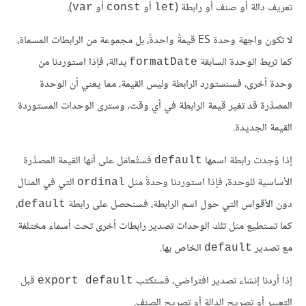
تعريف دالة أو صنف أو رابطة (
أو
أو
).
var
const
let
لا تكون واجهة وحدة ES قيمةً واحدةً، بل مجموعة من الرابطات المسماة،
كما تربط الوحدة السابقة
بدالة، فإذا استوردنا من
formatDate
وحدة أخرى، فسنستورد الرابطة وليس القيمة، مما يعني أن الوحدة
المصدِّرة قد تغير قيمة الرابطة في أي وقت، وسترى الوحدات المستوردة
القيمة الجديدة.
إذا وُجدت رابطة اسمها
فستُعامَل على أنها القيمة المصدَّرة
default
الأساسية للوحدة، فإذا استوردنا وحدةً مثل
التي في المثال
ordinal
دون الأقواس التي حول اسم الرابطة، فسنحصل على رابطة
،
default
كما تستطيع مثل تلك الوحدات تصدير رابطات أخرى تحت أسماء مختلفة
مع تصدير
الخاص بها.
default
إذا أردنا إنشاء تصدير افتراضي، فسنكتب
قبل
export default
التعبير أو تصريح الدالة أو تصريح الصنف.