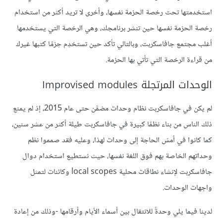
استخدمتها تحت رخصة الحزمة نفسها، وأخرى لا تريد أكثر من استخدام
رخصة الحزمة نفسها حين تنشر برنامجك، وهي الرخصة التي يستخدمها
أغلب مجتمع جافاسكربت، وبالتالي تأكد حين تستخدِم حِزمًا كتبها غيرك
من قراءة الرخصة التي تأتي بها الحزمة.
الوحدات المرتجلة Improvised modules
لم يكن في جافاسكربت نظام وحدات مضمَّن حتى عام 2015، إذ لم يمنع
ذلك الناس من بناء نظمًا كبيرة في جافاسكربت طيلة أكثر من عشر سنين،
كما كانوا في أمسّ الحاجة إلى وحدات لهذا، وعليه فقد صمموا نظم
وحداتهم الخاصة بهم فوق اللغة نفسها، حيث نستطيع استخدام دوال
جافاسكربت لإنشاء نطاقات محلية local scopes وكائنات لتمثل
واجهات الوحدات.
لدينا فيما يلي وحدةً للانتقال بين أسماء الأيام وأرقامها -وذلك من إعادة