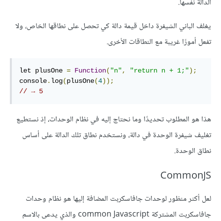
الدالة نفسها.
يغلف الباني الشيفرة داخل قيمة دالة كي تحصل على نطاقها الخاص، ولا
تفعل أمورًا غريبة مع النطاقات الأخرى.
let plusOne 
=
Function
(
"n"
,
"return n + 1;"
);
console
.
log
(
plusOne
(
4
));
// → 5
هذا هو المطلوب تحديدًا وما نحتاج إليه في نظام الوحدات، إذ نستطيع
تغليف شيفرة الوحدة في دالة، ونستخدم نطاق تلك الدالة على أساس
نطاق الوحدة.
CommonJS
لعل أكثر منظور لوحدات جافاسكربت المضافة إليها هو نظام وحدات
جافاسكربت المشتركة common Javascript والذي يدعى بالاسم