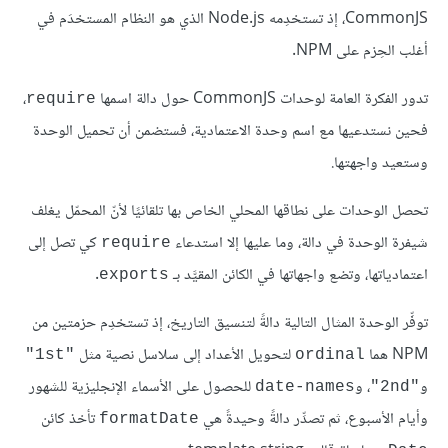
CommonJS، إذ تستخدِمه Node.js الذي هو النظام المستخدَم في
أغلب الحِزم على NPM.
تدور الفكرة العامة لوحدات CommonJS حول دالة اسمها
،
require
فحين نستدعيها مع اسم وحدة الاعتمادية، فستضمن أن تحميل الوحدة
وستعيد واجهتها.
تحصل الوحدات على نطاقها المحلي الخاص بها تلقائيًا لأنّ المحمّل يغلف
شيفرة الوحدة في دالة، وما عليها إلا استدعاء
كي تصل إلى
require
اعتمادياتها، وتضع واجهاتها في الكائن المقيَّد بـ
.
exports
توفِّر الوحدة المثال التالية دالةً لتنسيق التاريخ، إذ تستخدِم حزمتين من
NPM هما
لتحويل الأعداد إلى سلاسل نصية مثل
"1st"
ordinal
و
، و
للحصول على الأسماء الإنجليزية للشهور
date-names
"2nd"
وأيام الأسبوع، ثم تصدِّر دالةً وحيدةً هي
تأخذ كائن
formatDate