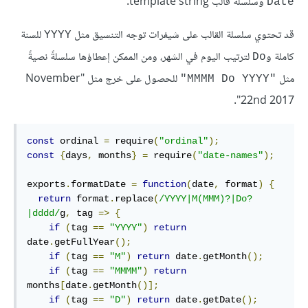
وسلسلة قالب template string.
Date
قد تحتوي سلسلة القالب على شيفرات توجه التنسيق مثل
للسنة
YYYY
كاملة و
لترتيب اليوم في الشهر، ومن الممكن إعطاؤها سلسلةً نصيةً
Do
مثل
للحصول على خرج مثل "November
"MMMM Do YYYY"
22nd 2017".
const
 ordinal 
=
 require
(
"ordinal"
);
const
{
days
,
 months
}
=
 require
(
"date-names"
);
exports
.
formatDate 
=
function
(
date
,
 format
)
{
return
 format
.
replace
(
/YYYY|M(MMM)?|Do?
|dddd/
g
,
 tag 
=>
{
if
(
tag 
==
"YYYY"
)
return
date
.
getFullYear
();
if
(
tag 
==
"M"
)
return
 date
.
getMonth
();
if
(
tag 
==
"MMMM"
)
return
months
[
date
.
getMonth
()];
if
(
tag 
==
"D"
)
return
 date
.
getDate
();