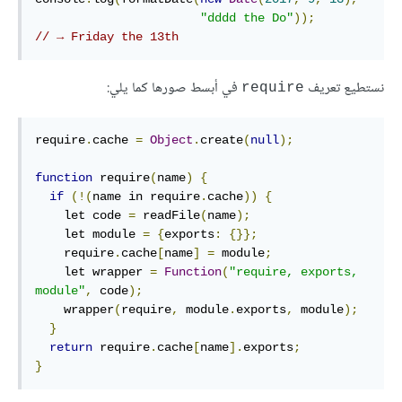
"dddd the Do"
));
// → Friday the 13th
نستطيع تعريف
في أبسط صورها كما يلي:
require
require
.
cache 
=
Object
.
create
(
null
);
function
 require
(
name
)
{
if
(!(
name in require
.
cache
))
{
    let code 
=
 readFile
(
name
);
    let module 
=
{
exports
:
{}};
    require
.
cache
[
name
]
=
 module
;
    let wrapper 
=
Function
(
"require, exports, 
module"
,
 code
);
    wrapper
(
require
,
 module
.
exports
,
 module
);
}
return
 require
.
cache
[
name
].
exports
;
}