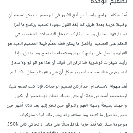
تصميم الوحدة
تُعَدّ هيكلة البرامج واحدةً من أدق الأمور في البرمجة، إذ يمكن نمذجة أيّ
وظيفة غريبة بعدة طرق، كما يُعَدّ القول بجودة تصميم برنامج ما أمرًا
نسبيًا، فهناك حلول وسط دومًا، كما تتدخل التفضيلات الشخصية في
الحكم على التصميم، وأفضل ما يمكن فعله لتعلُّم قيمة التصميم الجيد هو
القراءة والعمل على برامج كثيرة، وملاحظة ما ينجح وما يفشل، وإذا
رأيت شيفرات فوضوية فلا تركن إلى قولك أن هذا هو الواقع ولا مجال
لتغييره، بل هناك مساحة لتطوير هيكل أيّ شيء تقريبًا بإعمال الفكر فيه.
تُعَدّ سهولة الاستخدام أحد أركان تصميم الوحدات، فإذا كنت تصمم شيئًا
ليستخدمه أشخاص عدة -أو حتى نفسك فقط-، فيُستحسن أن تكون
واجهتك بسيطةً وسهلة الفهم والتوقع حين تنظر إليها بعد ثلاثة أشهر حين
تنسى تفاصيل ما كتبته وما عملته، وقد يعني ذلك اتباع سلوكيات
موجودة سلفًا، كما تُعَدّ حزمة
مثالًا على ذلك، إذ تحاكي كائن
JSON
ini