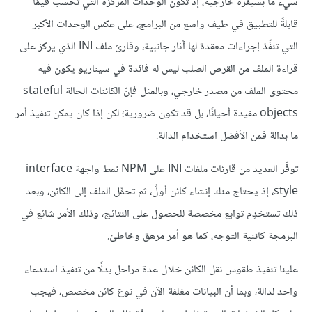
شيء ما بشيفرة خارجية، إذ تكون الوحدات المركزة التي تحسب قيمًا
قابلةً للتطبيق في طيف واسع من البرامج، على عكس الوحدات الأكبر
التي تنفِّذ إجراءات معقدة لها آثار جانبية، وقارئ ملف INI الذي يركز على
قراءة الملف من القرص الصلب ليس له فائدة في سيناريو يكون فيه
محتوى الملف من مصدر خارجي، وبالمثل فإنّ الكائنات الحالة stateful
objects مفيدة أحيانًا، بل قد تكون ضرورية؛ لكن إذا كان يمكن تنفيذ أمر
ما بدالة فمن الأفضل استخدام الدالة.
توفِّر العديد من قارئات ملفات INI على NPM نمط واجهة interface
style، إذ يحتاج منك إنشاء كائن أولً، ثم تحمِّل الملف إلى الكائن، وبعد
ذلك تستخدِم توابع مخصصة للحصول على النتائج، وذلك الأمر شائع في
البرمجة كائنية التوجه، كما هو أمر مرهق وخاطئ.
علينا تنفيذ طقوس نقل الكائن خلال عدة مراحل بدلًا من تنفيذ استدعاء
واحد لدالة، وبما أن البيانات مغلفة الآن في نوع كائن مخصص، فيجب