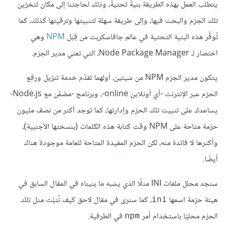
يتطلب العمل بهذه الطريقة بنيةً تحتيةً، وذلك لحاجتنا إلى مكان لتخزين
تلك الحِزم والبحث فيها، وإلى طريقة سهلة لتثبيتها وترقيتها كذلك، كما
تُوفَّر هذه البنية التحتية في عالم جافاسكربت من قِبَل
NPM
وهي
اختصار لـ Node Package Manager، التي تعني مدير الحِزم.
يتكون مدير الحِزم NPM من شيئين، أولهما تقدِّم خدمة تنزيل ورفع
الحزم عبر الإنترنت -أي أونلاين online-، وبرنامج -مضمَّن مع Node.js-
يساعدك على تثبيت تلك الحزم وإدارتها، كما توجد أكثر من نصف مليون
حزمة متاحة على NPM وقت كتابة هذه الكلمات (بنسختها الأجنبية)،
وأكثرها لا فائدة منه، لكن الحزم المفيدة المتاحة للعامة موجودة هناك
أيضًا.
سنجد محلل ملفات INI مثلًا الذي يشبه ما بنيناه في المقال السابق في
هيئة حزمة اسمها
، كما سنرى في مقال لاحق كيف نُثبِّت مثل تلك
ini
الحزم محليًا باستخدام أمر
في الطرفية.
npm