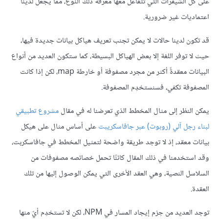
على كل الشيفرات التي تتفاعل معها معرفة ذلك النوع، مما يجعل لدينا
اعتماديات غير ضرورية.
قد تكون لدينا حالات لا يمكن تجنب تعريف هياكل بيانات جديدة فيها،
حيث لا توفر اللغة إلا بعض الهياكل البسيطة، كما ستكون العديد من أنواع
البيانات معقدةً أكثر من مجرد مصفوفة أو خارطة map، لكن إذا كانت
المصفوفة تكفي، فسنستخدِم المصفوفة.
يمكن النظر إلى مثال المخطط الذي تعرضنا له في مقال
مشروع تطبيقي
لبناء رجل آلي (روبوت) عبر جافاسكريبت
على أساس مثال على هيكل
بيانات معقد، إذ لا توجد طريقة واضحة لتمثيل المخطط في جافاسكربت،
وقد استخدمنا في ذلك المقال كائنًا تحمل خصائصه مصفوفات من
السلاسل النصية، وهي العقد الأخرى التي يمكن الوصول إليها من تلك
العقدة.
توجد العديد من حِزم إيجاد المسار في NPM، لكن لا تستخدِم أيّ منها