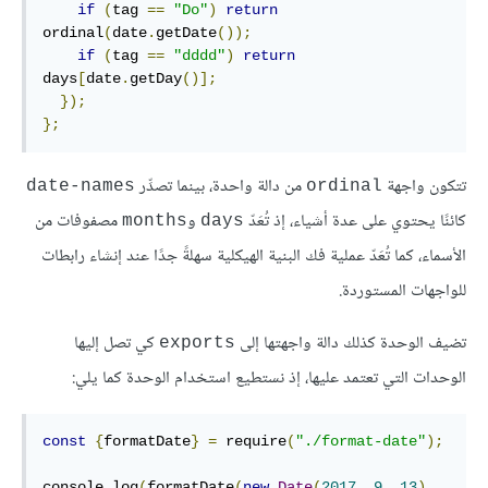
if
(
tag 
==
"Do"
)
return
ordinal
(
date
.
getDate
());
if
(
tag 
==
"dddd"
)
return
days
[
date
.
getDay
()];
});
};
تتكون واجهة
من دالة واحدة، بينما تصدِّر
date-names
ordinal
كائنًا يحتوي على عدة أشياء، إذ تُعَدّ
و
مصفوفات من
months
days
الأسماء، كما تُعَدّ عملية فك البنية الهيكلية سهلةً جدًا عند إنشاء رابطات
للواجهات المستوردة.
تضيف الوحدة كذلك دالة واجهتها إلى
كي تصل إليها
exports
الوحدات التي تعتمد عليها، إذ نستطيع استخدام الوحدة كما يلي:
const
{
formatDate
}
=
 require
(
"./format-date"
);
console
.
log
(
formatDate
(
new
Date
(
2017
,
9
,
13
),