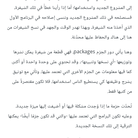
إلى المشروع الجديد واستخدامها؛ أما إذا رأينا خطأً في تلك الشيفرة،
فسنصلحه في ذلك المشروع الجديد وننسى إصلاحه في البرنامج الأول
الذي أخذنا منه الشيفرة، وبهذا نهدر الوقت والجهد في نسخ الشيفرات من
هنا إلى هناك والحفاظ عليها محدَّثة.
وهنا يأتي دور الحِزم packages، فهي قطعة من شيفرة يمكن نشرها
وتوزيعها -أي نسخها وتثبيتها-، وقد تحتوي على وحدة واحدة أو أكثر،
كما فيها معلومات عن الحِزم الأخرى التي تعتمد عليها، وتأتي مع توثيق
يشرح وظيفتها كي يستطيع الناس استخدامها، فلا تكون مقتصرةً على
من كتبها فقط.
تُحدَّث حزمة ما إذا وُجدت مشكلة فيها أو أضيفت إليها ميزة جديدة،
وعليه تكون البرامج التي تعتمد عليها -والتي قد تكون حِزمًا أيضًا- يمكنها
الترقية إلى تلك النسخة الجديدة.