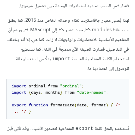
فقط، فمن الصعب تحديد اعتماديات الوحدة دون تشغيل شيفرتها.
لهذا يُصدِر معيار جافاسكربت نظام وحداته الخاص منذ 2015، كما يطلق
عليه غالبًا ES modules، حيث تشير ES إلى ECMAScript، ورغم أنّ
المفاهيم الأساسية للاعتماديات والواجهات لا زالت كما هي، إلا أنه يختلف
في التفاصيل، فصارت الصيغة الآن مدمجةً في اللغة، كما نستطيع
استخدام الكلمة المفتاحية الخاصة
بدلًا من استدعاء دالة
import
للوصول إلى اعتمادية ما.
import
 ordinal from 
"ordinal"
;
import
{
days
,
 months
}
 from 
"date-names"
;
export
function
 formatDate
(
date
,
 format
)
{
/* 
... */
}
تُستخدم بالمثل كلمة
المفتاحية لتصدير الأشياء، وقد تأتي قبل
export