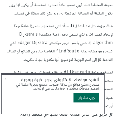
صيغة المخطط تلك، فهي تسمح عادةً لحدود المخطط أن يكون لها وزن
يكون التكلفة أو المسافة المرتبطة به، ولم يكن ذلك ممكنًا في تمثيلنا.
هناك حِزمة
مثلًا التي تستخدِم منظورًا شائعًا جدًا
dijkstrajs
لإيجاد المسارات والذي يُسمى بخوارزمية ديكسترا Dijkstra's
algorithm، إذ سُمي باسم إدزجر ديكسترا Edsger Dijkstra الذي
كتبه، وهو مشابه لدالة
الخاصة بنا، ومن الشائع أن تضاف
findRoute
اللاحقة js إلى اسم الحِزمة لتوضيح أنها مكتوبة بجافاسكربت.
تستخدِم حزمة
صيغة مخطط تشبه صيغتنا، لكنها
dijkstrajs
تستخدم كائنات تكون قيم خصائصها أعدادًا -أي أوزان الحدود- بدلًا من
المصفوفات التي استخدمناها، فإذا أردنا استخدام تلك الحزمة، فسيكون
علينا التأكد من تخزين المخطط بالصيغة التي تتوقعها الحزمة، كما يجب
أن تحصل جميع الحدود على الوزن نفسه بما أنّ نموذجنا المبسط يعامِل
كل طريق على أساس امتلاكه التكلفة نفسها -أي منعطف واحد-.