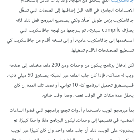
جافاسكريبت
الذي يتحقق من اللهجة، وقد بدأت الناس باستخدام
الامتدادات الجاهزة في اللغة قبل إضافتها إلى المنصات التي تشغِّل
جافاسكربت بزمن طويل أصلًا، ولكي يستطيع المبرمج فعل ذلك فإنه
يصرِّف compile شيفرته، ثم يترجمها من لهجة جافاسكربت التي
استخدمها إلى جافاسكربت عادية، أو إلى نسخة أقدم من جافاسكربت كي
تستطيع المتصفحات الأقدم تشغيلها.
لكن إدخال برنامج يتكون من وحدات ومن 200 ملف مختلف إلى صفحة
ويب له مشاكله، فإذا كان جلب الملف عبر الشبكة يستغرق 50 ميلي ثانية،
فسيستغرق تحميل البرنامج كله 10 ثواني، أو نصف تلك المدة إن كان
يحمِّل عدة ملفات في الوقت نفسه، وهذا وقت ضائع.
بدأ مبرمجو الويب باستخدام أدوات تجمع برامجهم التي قضوا الساعات
المضنية في تقسيمها إلى وحدات، ليكون البرنامج ملفًا واحدًا كبيرًا، ثم
ينشرونه على الويب، ذلك أن جلب ملف واحد وإن كان كبيرًا عبر الويب