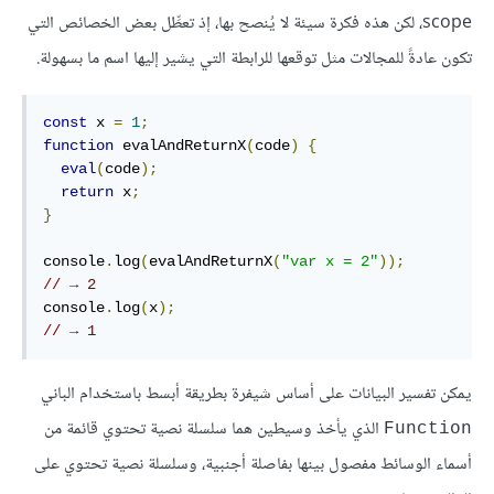
scope، لكن هذه فكرة سيئة لا يُنصح بها، إذ تعطِّل بعض الخصائص التي
تكون عادةً للمجالات مثل توقعها للرابطة التي يشير إليها اسم ما بسهولة.
const
 x 
=
1
;
function
 evalAndReturnX
(
code
)
{
eval
(
code
);
return
 x
;
}
console
.
log
(
evalAndReturnX
(
"var x = 2"
));
// → 2
console
.
log
(
x
);
// → 1
يمكن تفسير البيانات على أساس شيفرة بطريقة أبسط باستخدام الباني
الذي يأخذ وسيطين هما سلسلة نصية تحتوي قائمة من
Function
أسماء الوسائط مفصول بينها بفاصلة أجنبية، وسلسلة نصية تحتوي على