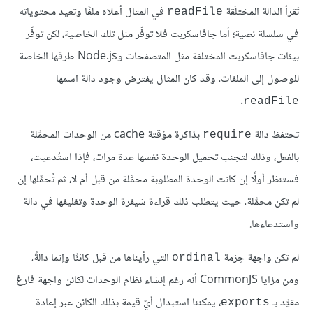
تَقرأ الدالة المختلَقة
في المثال أعلاه ملفًا وتعيد محتوياته
readFile
في سلسلة نصية؛ أما جافاسكربت فلا توفِّر مثل تلك الخاصية، لكن توفِّر
بيئات جافاسكربت المختلفة مثل المتصفحات وNode.js طرقها الخاصة
للوصول إلى الملفات، وقد كان المثال يفترض وجود دالة اسمها
.
readFile
تحتفظ دالة
بذاكرة مؤقتة cache من الوحدات المحمَّلة
require
بالفعل، وذلك لتجنب تحميل الوحدة نفسها عدة مرات، فإذا استُدعيت،
فستنظر أولًا إن كانت الوحدة المطلوبة محمَّلة من قبل أم لا، ثم تُحمِّلها إن
لم تكن محمَّلة، حيث يتطلب ذلك قراءة شيفرة الوحدة وتغليفها في دالة
واستدعاءها.
لم تكن واجهة حِزمة
التي رأيناها من قبل كائنًا وإنما دالةً،
ordinal
ومن مزايا CommonJS أنه رغم إنشاء نظام الوحدات لكائن واجهة فارغ
مقيَّد بـ
، يمكننا استبدال أيّ قيمة بذلك الكائن عبر إعادة
exports