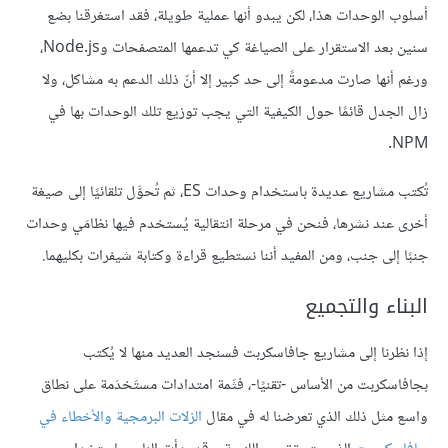
أسلوب الوحدات هذا، لكن يبدو أنها عملية طويلة، فقد استغرقنا بضع
سنين بعد الاستقرار على الصياغة كي تدعمها المتصفحات وNode.js،
ورغم أنها صارت مدعومةً إلى حد كبير إلا أنّ ذلك الدعم به مشاكل، ولا
زال الجدل قائمًا حول الكيفية التي يجب توزيع تلك الوحدات بها في
NPM.
تُكتب مشاريع عديدة باستخدام وحدات ES، ثم تُحوَّل تلقائيًا إلى صيغة
أخرى عند نشرها، فنحن في مرحلة انتقالية يُستخدم فيها نظامَي وحدات
جنبًا إلى جنب، ومن المفيد أننا نستطيع قراءة وكتابة شيفرات بكليهما.
البناء والتجميع
إذا نظرنا إلى مشاريع جافاسكربت فسنجد العديد منها لا يُكتب
بجافاسكربت من الأساس -تقنيًا-، فثَمة امتدادات مستَخدَمة على نطاق
واسع مثل ذلك الذي تعرضنا له في مقال
الزلات البرمجية والأخطاء في