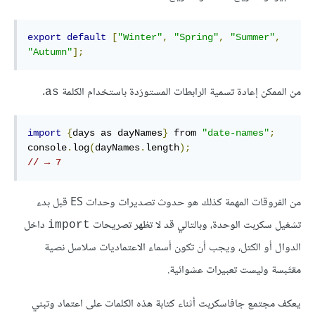
export
default
[
"Winter"
,
"Spring"
,
"Summer"
,
"Autumn"
];
من الممكن إعادة تسمية الرابطات المستورَدة باستخدام الكلمة
.
as
import
{
days as dayNames
}
 from 
"date-names"
;
console
.
log
(
dayNames
.
length
);
// → 7
من الفروقات المهمة كذلك هو حدوث تصديرات وحدات ES قبل بدء
تشغيل سكربت الوحدة، وبالتالي قد لا تظهر تصريحات
داخل
import
الدوال أو الكتل، ويجب أن تكون أسماء الاعتماديات سلاسل نصية
مقتَبسة وليست تعبيرات عشوائية.
يعكف مجتمع جافاسكربت أثناء كتابة هذه الكلمات على اعتماد وتبني