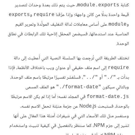
كتابة
، حيث يتم ذلك بعدة وحدات لتصدير
module.exports
قيمة واحدة بدلًا من كائن واجهة؛ وإذا عرَّفنا
و
exports
require
و
على أساس معامِلات لدالة التغليف المولَّدة وتمرير القيم
module
المناسبة عند استدعائها، فسيضمن المحمِّل إتاحية تلك الرابطات في نطاق
الوحدة.
تختلف الطريقة التي تُرجِمت بها السلسلة النصية التي أُعطيت إلى دالة
إلى اسم ملف حقيقي أو عنوان ويب باختلاف الأنظمة، فإذا
require
بدأت بـ
أو
، فستُفسَّر تفسيرًا مرتبطًا باسم ملف الوحدة،
‎"../"‎
‎"./"‎
وبالتالي سيكون
هو الملف المسمى
‎"./format-date"‎
في المجلد نفسه؛ أما إذا لم يكن الاسم مرتبطًا
format-date.js
بالوحدة، فستبحث Node.js عن حِزمة مثبَّتة تحمل الاسم نفسه،
وسنفسر مثل تلك الأسماء التي في شيفرات أمثلة هذا المقال على أنها
تشير إلى حِزم NPM، كما سننظر بالتفصيل في كيفية تثبيت واستخدام