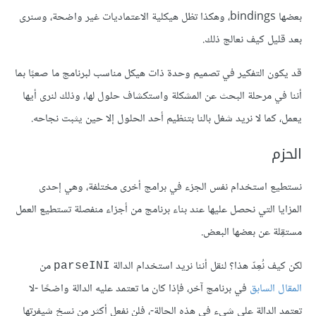
بعضها bindings، وهكذا تظل هيكلية الاعتماديات غير واضحة، وسنرى
بعد قليل كيف نعالج ذلك.
قد يكون التفكير في تصميم وحدة ذات هيكل مناسب لبرنامج ما صعبًا بما
أننا في مرحلة البحث عن المشكلة واستكشاف حلول لها، وذلك لنرى أيها
يعمل، كما لا نريد شغل بالنا بتنظيم أحد الحلول إلا حين يثبت نجاحه.
الحزم
نستطيع استخدام نفس الجزء في برامج أخرى مختلفة، وهي إحدى
المزايا التي نحصل عليها عند بناء برنامج من أجزاء منفصلة تستطيع العمل
مستقِلة عن بعضها البعض.
لكن كيف نُعِدّ هذا؟ لنقل أننا نريد استخدام الدالة
من
parseINI
المقال السابق
في برنامج آخر، فإذا كان ما تعتمد عليه الدالة واضحًا -لا
تعتمد الدالة على شيء في هذه الحالة-، فلن نفعل أكثر من نسخ شيفرتها