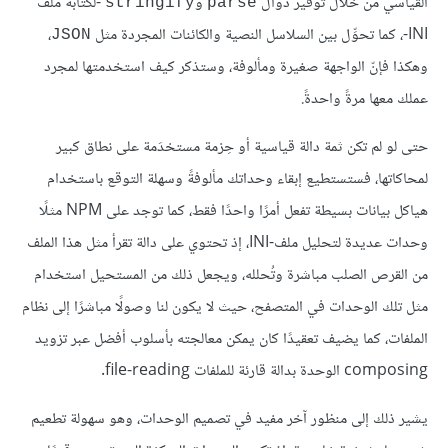
القياسي من خلال توفير دوال
و
-لكتابة ملف
stringify
parse
INI-، كما تحوِّل بين السلاسل النصية والكائنات المجردة مثل
،
JSON
وهكذا فإنّ الواجهة صغيرة ومألوفة، وستذكر كيف استخدمتها لمجرد
عملك معها مرةً واحدةً.
حتى لو لم تكن ثمة دالة قياسية أو حِزمة مستخدَمة على نطاق كبير
لمحاكاتها، فستستطيع إبقاء وحداتك مألوفةً وسهلة التوقع باستخدام
هياكل بيانات بسيطة تفعل أمرًا واحدًا فقط، كما توجد على NPM مثلًا
وحدات عديدة لتحليل ملف-INI، إذ تحتوي على دالة تقرأ مثل هذا الملف
من القرص الصلب مباشرة وتُحلله، ويجعل ذلك من المستحيل استخدام
مثل تلك الوحدات في المتصفح، حيث لا يكون لنا وصولًا مباشرًا إلى نظام
الملفات، كما يضيف تعقيدًا كان يمكن معالجته بأسلوب أفضل عبر تزويد
composing الوحدة بدالة قارئة للملفات file-reading.
يشير ذلك إلى منظور آخر مفيد في تصميم الوحدات، وهو سهولة تطعيم