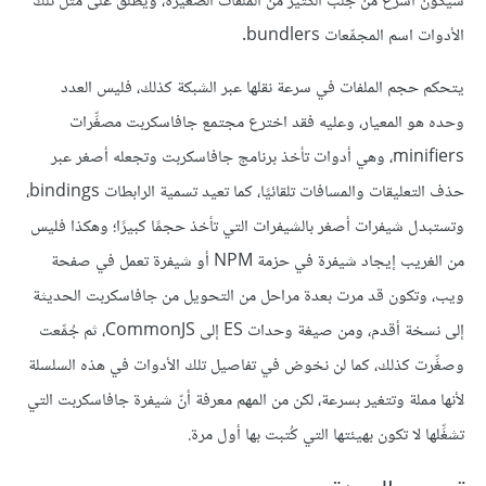
سيكون أسرع من جلب الكثير من الملفات الصغيرة، ويطلق على مثل تلك
الأدوات اسم المجمِّعات bundlers.
يتحكم حجم الملفات في سرعة نقلها عبر الشبكة كذلك، فليس العدد
وحده هو المعيار، وعليه فقد اخترع مجتمع جافاسكربت مصغِّرات
minifiers، وهي أدوات تأخذ برنامج جافاسكربت وتجعله أصغر عبر
حذف التعليقات والمسافات تلقائيًا، كما تعيد تسمية الرابطات bindings،
وتستبدل شيفرات أصغر بالشيفرات التي تأخذ حجمًا كبيرًا؛ وهكذا فليس
من الغريب إيجاد شيفرة في حزمة NPM أو شيفرة تعمل في صفحة
ويب، وتكون قد مرت بعدة مراحل من التحويل من جافاسكربت الحديثة
إلى نسخة أقدم، ومن صيغة وحدات ES إلى CommonJS، ثم جُمِّعت
وصغِّرت كذلك، كما لن نخوض في تفاصيل تلك الأدوات في هذه السلسلة
لأنها مملة وتتغير بسرعة، لكن من المهم معرفة أنّ شيفرة جافاسكربت التي
تشغِّلها لا تكون بهيئتها التي كُتبت بها أول مرة.