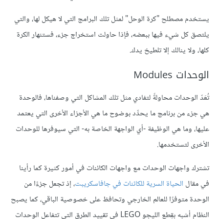
يستخدم مصطلح "كرة الوحل" لمثل تلك البرامج التي لا هيكل لها، والتي
يلتصق كل شيء فيها ببعضه، فإذا حاولت استخراج جزء، فستنهار الكرة
كلها، ولا ينالك إلا تلطيخ يدك.
الوحدات Modules
تُعَدّ الوحدات محاولةً لتفادي مثل تلك المشاكل التي وصفناها، فالوحدة
هي جزء من برنامج ما يحدِّد بوضوح ما هي الأجزاء الأخرى التي يعتمد
عليها، وما هي الوظيفة -أي الواجهة الخاصة به- التي سيوفرها للوحدات
الأخرى لتستخدمها.
تشترك واجهات الوحدات مع واجهات الكائنات في أمور كثيرة كما رأينا
في مقال
الحياة السرية للكائنات في جافاسكريبت
، إذ تجعل جزءًا من
الوحدة متوفرًا للعالم الخارجي وتحافظ على خصوصية الباقي، كما يصبح
النظام أشبه بقِطع الليجو LEGO في تقييد الطرق التي تتفاعل الوحدات