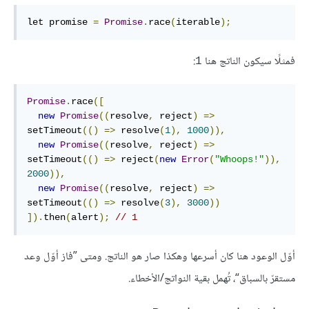
let promise 
=
Promise
.
race
(
iterable
);
فمثلًا سيكون الناتج هنا
:
1
Promise
.
race
([
new
Promise
((
resolve
,
 reject
)
=>
setTimeout
(()
=>
 resolve
(
1
),
1000
)),
new
Promise
((
resolve
,
 reject
)
=>
setTimeout
(()
=>
 reject
(
new
Error
(
"Whoops!"
)),
2000
)),
new
Promise
((
resolve
,
 reject
)
=>
setTimeout
(()
=>
 resolve
(
3
),
3000
))
]).
then
(
alert
);
// 1
أوّل الوعود هنا كان أسرعها وهكذا صار هو الناتج. ومتى ”فاز أوّل وعد
مستقرّ بالسباق“، تُهمل بقية النواتج/الأخطاء.