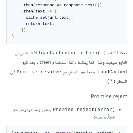
.
then
(
response 
=>
 response
.
text
())
.
then
(
text 
=>
{
      cache
.
set
(
url
,
text
);
return
 text
;
});
}
يمكننا كتابة
لأننا نضمن أن
loadCached(url).then(…)‎
التابِع سيُعيد وعدًا. كما يمكننا دائمًا استخدام
بعد تابِع
‎.then
. وهذا هو الغرض من
في
Promise.resolve
loadCached
السطر
.
(*)
Promise.reject
ينشئ وعد مرفوض مع
Promise.reject(error)‎
خطأ. ويشبه: