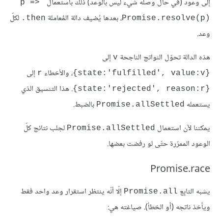
إلى وعود (في حال وصله شيء ليس بالوعد) ذلك باستعمال
p => 
، بعدها يُضيف دالة المُعاملة
لكلّ
‎.then
Promise.resolve(p)‎
وعد.
هذه الدالة تحوّل النواتج الناجحة
إلى
v
، والأخطاء
إلى
r
{state:'fulfilled', value:v}
. هذا التنسيق الذي
{state:'rejected', reason:r}
يستعمله
بالضبط.
Promise.allSettled
يمكننا لآن استعمال
لجلب نتائج كلّ
Promise.allSettled
الوعود الممرّرة حتّى لو رفضت بعضها.
Promise.race
يشبه التابِع
إلّا أنّه ينتظر استقرار وعد واحد فقط
Promise.all
ويأخذ ناتجه (أو الخطأ). صياغته هي: