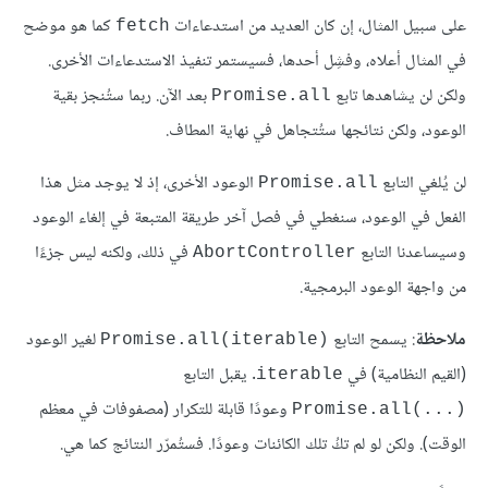
على سبيل المثال، إن كان العديد من استدعاءات
كما هو موضح
fetch
في المثال أعلاه، وفشِل أحدها، فسيستمر تنفيذ الاستدعاءات الأخرى.
ولكن لن يشاهدها تابع
بعد الآن. ربما ستُنجز بقية
Promise.all
الوعود، ولكن نتائجها ستُتجاهل في نهاية المطاف.
لن يُلغي التابع
الوعود الأخرى، إذ لا يوجد مثل هذا
Promise.all
الفعل في الوعود، سنغطي في فصل آخر طريقة المتبعة في إلغاء الوعود
وسيساعدنا التابع
في ذلك، ولكنه ليس جزءًا
AbortController
من واجهة الوعود البرمجية.
ملاحظة
: يسمح التابع
لغير الوعود
Promise.all(iterable)‎
(القيم النظامية) في
. يقبل التابع
iterable
وعودًا قابلة للتكرار (مصفوفات في معظم
Promise.all(...)‎
الوقت). ولكن لو لم تكُ تلك الكائنات وعودًا. فستُمرّر النتائج كما هي.