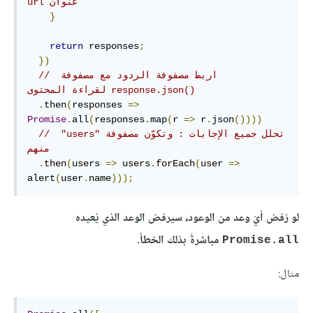
عنوان url
}
return
 responses
;
})
// ‫اربط مصفوفة الردود مع مصفوفة 
response.json()‎ لقراءة المحتوى
.
then
(
responses 
=>
Promise
.
all
(
responses
.
map
(
r 
=>
 r
.
json
())))
// ‫تحلل جميع الإجابات : وتكوّن مصفوفة "users" 
منهم
.
then
(
users 
=>
 users
.
forEach
(
user 
=>
alert
(
user
.
name
)));
لو رُفض أيّ وعد من الوعود، سيرفض الوعد الذي يُعيده
مباشرةً بذلك الخطأ.
Promise.all
مثال: