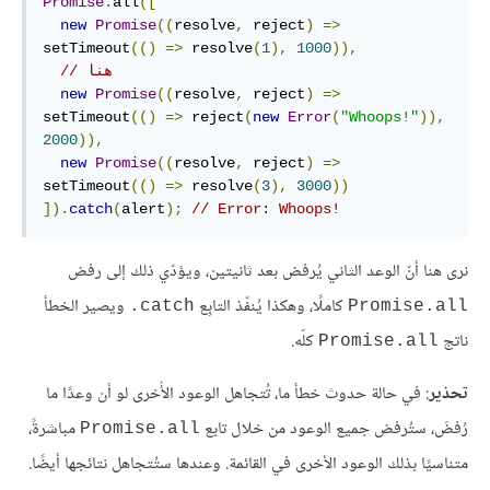
Promise
.
all
([
new
Promise
((
resolve
,
 reject
)
=>
setTimeout
(()
=>
 resolve
(
1
),
1000
)),
// هنا
new
Promise
((
resolve
,
 reject
)
=>
setTimeout
(()
=>
 reject
(
new
Error
(
"Whoops!"
)),
2000
)),
new
Promise
((
resolve
,
 reject
)
=>
setTimeout
(()
=>
 resolve
(
3
),
3000
))
]).
catch
(
alert
);
// Error: Whoops!
نرى هنا أنّ الوعد الثاني يُرفض بعد ثانيتين، ويؤدّي ذلك إلى رفض
كاملًا، وهكذا يُنفّذ التابِع
ويصير الخطأ
‎.catch
Promise.all
ناتج
كلّه.
Promise.all
تحذير
: في حالة حدوث خطأ ما، تُتجاهل الوعود الأُخرى لو أن وعدًا ما
رُفضَ، ستُرفض جميع الوعود من خلال تابع
مباشرةً،
Promise.all
متناسيًا بذلك الوعود الأخرى في القائمة. وعندها ستُتجاهل نتائجها أيضًا.