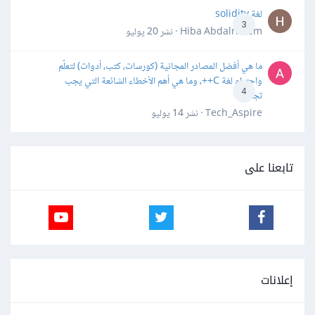
لغة solidity
3
Hiba Abdalrheem · نشر
20 يوليو
ما هي أفضل المصادر المجانية (كورسات، كتب، أدوات) لتعلّم
واحترام لغة C++، وما هي أهم الأخطاء الشائعة التي يجب
4
تجنبها؟
Tech_Aspire · نشر
14 يوليو
تابعنا على
إعلانات