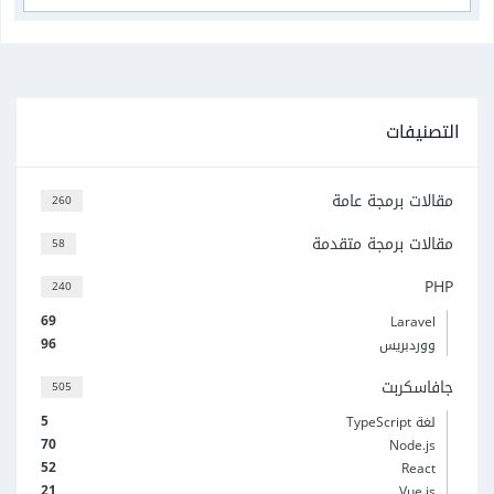
التصنيفات
مقالات برمجة عامة
260
مقالات برمجة متقدمة
58
PHP
240
69
Laravel
96
ووردبريس
جافاسكربت
505
5
لغة TypeScript
70
Node.js
52
React
21
Vue.js