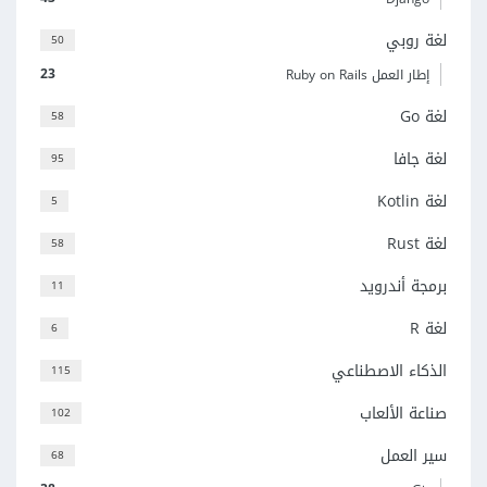
لغة روبي
50
23
إطار العمل Ruby on Rails
لغة Go
58
لغة جافا
95
لغة Kotlin
5
لغة Rust
58
برمجة أندرويد
11
لغة R
6
الذكاء الاصطناعي
115
صناعة الألعاب
102
سير العمل
68