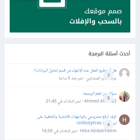
أحدث أسئلة البرمجة
هل أستطيع العمل عند الإنتهاء من قسم تحليل البيانات؟
2
عرفه جابر المنشاوي · نشر
منذ 5 ساعة
سؤال عن تعلم البرمجه
5
Ahmed Alhafiz2 · نشر
الثلاثاء في 21:45
كيف ارفع مشروعي بالواجهات الأمامية والخلفية على
استضافة InfinityFree؟
4
Hiba Abdalrheem · نشر
الثلاثاء في 16:50