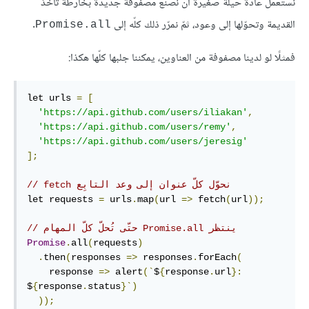
نستعمل عادةً حيلة صغيرة أن نصنع مصفوفة جديدة بخارطة تأخذ
القديمة وتحوّلها إلى وعود، ثمّ نمرّر ذلك كلّه إلى
.
Promise.all
فمثلًا لو لدينا مصفوفة من العناوين، يمكننا جلبها كلّها هكذا:
let urls 
=
[
'https://api.github.com/users/iliakan'
,
'https://api.github.com/users/remy'
,
'https://api.github.com/users/jeresig'
];
// ‫نحوّل كلّ عنوان إلى وعد التابِع fetch
let requests 
=
 urls
.
map
(
url 
=>
 fetch
(
url
));
// ‫ينتظر Promise.all حتّى تُحلّ كلّ المهام
Promise
.
all
(
requests
)
.
then
(
responses 
=>
 responses
.
forEach
(
    response 
=>
 alert
(`
$
{
response
.
url
}:
$
{
response
.
status
}`)
));