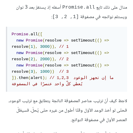
مثال على ذلك تابِع
أسفله إذ يستقرّ بعد 3 ثوان
Promise.all
ويستلم نواتجه في مصفوفة
:
[1, 2, 3]
Promise
.
all
([
new
Promise
(
resolve 
=>
 setTimeout
(()
=>
resolve
(
1
),
3000
)),
// 1
new
Promise
(
resolve 
=>
 setTimeout
(()
=>
resolve
(
2
),
2000
)),
// 2
new
Promise
(
resolve 
=>
 setTimeout
(()
=>
resolve
(
3
),
1000
))
// 3
// 1,2,3 ما إن تجهز الوعود 
);
alert
(
then
]).
يُعطي كلّ واحد عنصرًا في المصفوفة
لاحِظ كيف أنّ ترتيب عناصر المصفوفة الناتجة يتطابق مع ترتيب الوعود،
فحتّى لو أخذ الوعد الأوّل وقتًا أطول من غيره حتّى يُحلّ، فسيظلّ
العنصر الأول في مصفوفة النواتج.