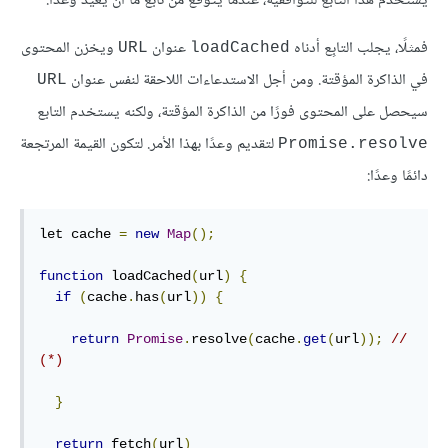
يستخدم هذا التابع للتوافقية، عندما يُتوقع من تابع ما أن يُعيد وعدًا.
فمثلًا، يجلب التابِع أدناه
عنوان
ويخزن المحتوى
URL
loadCached
في الذاكرة المؤقتة. ومن أجل الاستدعاءات اللاحقة لنفس عنوان
URL
سيحصل على المحتوى فورًا من الذاكرة المؤقتة، ولكنه يستخدم التابع
لتقديم وعدًا بهذا الأمر. لتكون القيمة المرتجعة
Promise.resolve
دائمًا وعدًا:
let cache 
=
new
Map
();
function
 loadCached
(
url
)
{
if
(
cache
.
has
(
url
))
{
return
Promise
.
resolve
(
cache
.
get
(
url
));
// 
(*)
}
return
 fetch
(
url
)