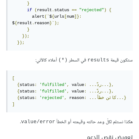
}
if
(
result
.
status 
==
"rejected"
)
{
        alert
(`
$
{
urls
[
num
]}:
$
{
result
.
reason
}`);
}
});
});
ستكون قيمة
في السطر
أعلاه كالآتي:
(*)
results
[
...ردّ...},
:
 value
,
'fulfilled'
:
status
{
...ردّ...},
:
 value
,
'fulfilled'
:
status
{
خطأ...}
...كائن
:
 reason
,
'rejected'
:
status
{
]
هكذا نستلم لكلّ وعد حالته وقيمته أو الخطأ
.
value/error
تعويض نقص الدعم