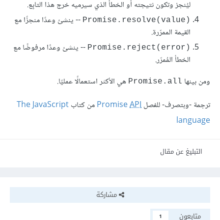
ليُنجز وتكون نتيجته أو الخطأ الذي سيرميه خرج هذا التابِع.
-- ينشئ وعدًا منجزًا مع
Promise.resolve(value)‎
القيمة الممرّرة.
-- ينشئ وعدًا مرفوضًا مع
Promise.reject(error)‎
الخطأ المُمرّر.
ومن بينها
هي الأكثر استعمالًا عمليًا.
Promise.all
ترجمة -وبتصرف- للفصل
API
Promise
من كتاب
The JavaScript
language
التبليغ عن مقال
مشاركة
متابعون
1