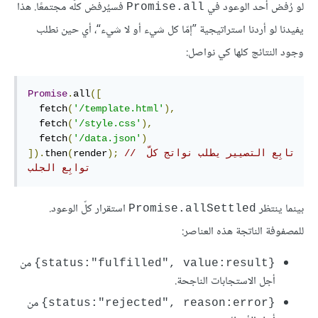
لو رُفض أحد الوعود في
فسيُرفض كلّه مجتمعًا. هذا
Promise.all
يفيدنا لو أردنا استراتيجية ”إمّا كل شيء أو لا شيء“، أي حين نطلب
وجود النتائج كلها كي نواصل:
Promise
.
all
([
  fetch
(
'/template.html'
),
  fetch
(
'/style.css'
),
  fetch
(
'/data.json'
)
// تابِع التصيير يطلب نواتج كلّ 
);
render
(
then
]).
توابِع الجلب
بينما ينتظر
استقرار كلّ الوعود.
Promise.allSettled
للمصفوفة الناتجة هذه العناصر:
من
{status:"fulfilled", value:result}
أجل الاستجابات الناجحة.
من
‎{status:"rejected", reason:error}‎