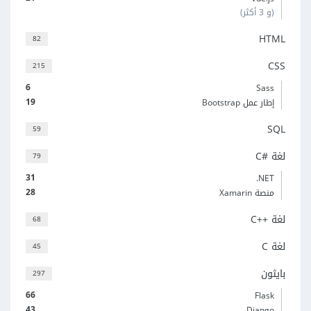
(و 3 أكثر)
HTML
82
CSS
215
6
Sass
19
إطار عمل Bootstrap
SQL
59
لغة C#‎
79
31
‎.NET
28
منصة Xamarin
لغة C++‎
68
لغة C
45
بايثون
297
66
Flask
43
Django