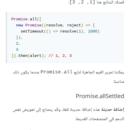
فمثلًا، النتائج هنا
:
[1, 2, 3]
Promise
.
all
([
new
Promise
((
resolve
,
 reject
)
=>
{
    setTimeout
(()
=>
 resolve
(
1
),
1000
)
}),
2
,
3
]).
then
(
alert
);
// 1, 2, 3
يمكننا تمرير القيم الجاهزة لتابِع
عندما يكون ذلك
Promise.all
مناسبًا.
Promise.allSettled
إضافة حديثة
هذه إضافة حديثة للغة، وقد يحتاج إلى تعويض نقص
الدعم في المتصفحات القديمة.