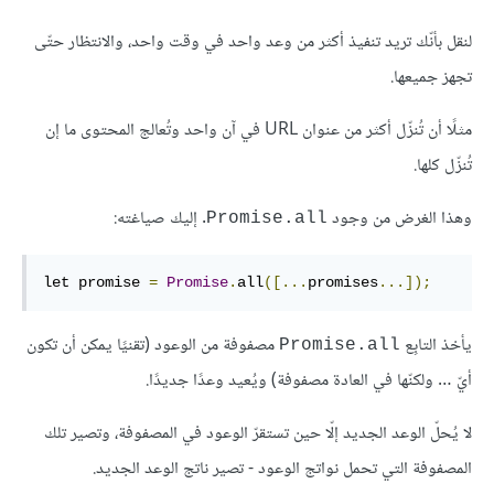
لنقل بأنّك تريد تنفيذ أكثر من وعد واحد في وقت واحد، والانتظار حتّى
تجهز جميعها.
مثلًا أن تُنزّل أكثر من عنوان URL في آن واحد وتُعالج المحتوى ما إن
تُنزّل كلها.
وهذا الغرض من وجود
. إليك صياغته:
Promise.all
let promise 
=
Promise
.
all
([...
promises
...]);
يأخذ التابِع
مصفوفة من الوعود (تقنيًا يمكن أن تكون
Promise.all
أيّ … ولكنّها في العادة مصفوفة) ويُعيد وعدًا جديدًا.
لا يُحلّ الوعد الجديد إلّا حين تستقرّ الوعود في المصفوفة، وتصير تلك
المصفوفة التي تحمل نواتج الوعود - تصير ناتج الوعد الجديد.