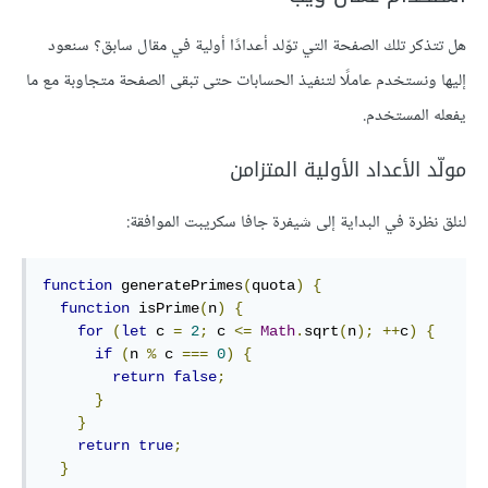
هل تتذكر تلك الصفحة التي توّلد أعدادًا أولية في مقال سابق؟ سنعود
إليها ونستخدم عاملًا لتنفيذ الحسابات حتى تبقى الصفحة متجاوبة مع ما
يفعله المستخدم.
مولّد اﻷعداد اﻷولية المتزامن
لنلق نظرة في البداية إلى شيفرة جافا سكريبت الموافقة:
function
 generatePrimes
(
quota
)
{
function
 isPrime
(
n
)
{
for
(
let
 c 
=
2
;
 c 
<=
Math
.
sqrt
(
n
);
++
c
)
{
if
(
n 
%
 c 
===
0
)
{
return
false
;
}
}
return
true
;
}