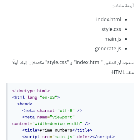
أربعة ملفات:
index.html
style.css
main.js
generate.js
ستجد أن الملفين "index.html" و "style.css" مكتملان. إليك أولًا
ملف HTML:
<!doctype html>
<html
lang
=
"en-US"
>
<head>
<meta
charset
=
"utf-8"
/>
<meta
name
=
"viewport"
content
=
"width=device-width"
/>
<title>
Prime numbers
</title>
<script
src
=
"main.js"
defer
></script>