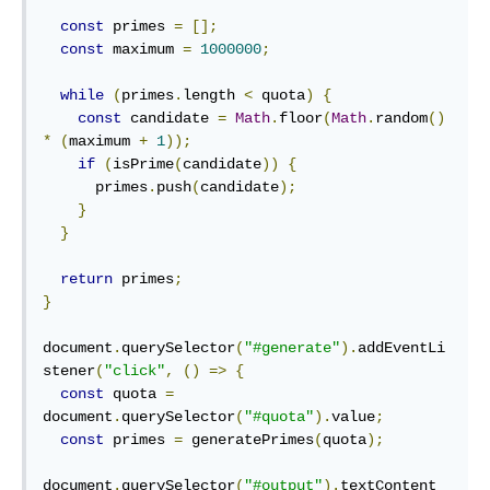
const
 primes 
=
[];
const
 maximum 
=
1000000
;
while
(
primes
.
length 
<
 quota
)
{
const
 candidate 
=
Math
.
floor
(
Math
.
random
()
*
(
maximum 
+
1
));
if
(
isPrime
(
candidate
))
{
      primes
.
push
(
candidate
);
}
}
return
 primes
;
}
document
.
querySelector
(
"#generate"
).
addEventLi
stener
(
"click"
,
()
=>
{
const
 quota 
=
document
.
querySelector
(
"#quota"
).
value
;
const
 primes 
=
 generatePrimes
(
quota
);
document
.
querySelector
(
"#output"
).
textContent 