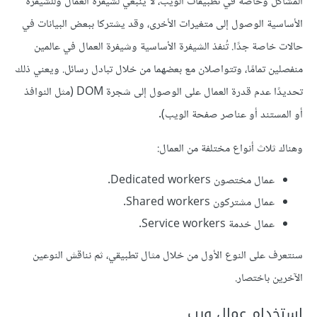
المشاكل وخاصة في تطبيقات الويب، لا ينبغي لشيفرة العمال وللشيفرة
اﻷساسية الوصول إلى متغيرات اﻷخرى، وقد يشتركا ببعض البيانات في
حالات خاصة جدًا. تُنفذ الشيفرة اﻷساسية وشيفرة العمال في عالمين
منفصلين تمامًا، وتتواصلان مع بعضهما من خلال تبادل رسائل. ويعني ذلك
تحديدًا عدم قدرة العمال على الوصول إلى شجرة DOM (مثل النوافذ
أو المستند أو عناصر صفحة الويب).
وهناك ثلاث أنواع مختلفة من العمال:
عمال مختصون Dedicated workers.
عمال مشتركون Shared workers.
عمال خدمة Service workers.
سنتعرف على النوع الأول من خلال مثال تطبيقي، ثم نناقش النوعين
اﻵخرين باختصار.
استخدام عمال ويب