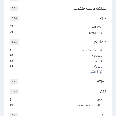
مقالات برمجة متقدمة
58
PHP
240
69
Laravel
96
ووردبريس
جافاسكربت
505
5
لغة TypeScript
70
Node.js
52
React
21
Vue.js
(و 3 أكثر)
HTML
82
CSS
215
6
Sass
19
إطار عمل Bootstrap
SQL
59