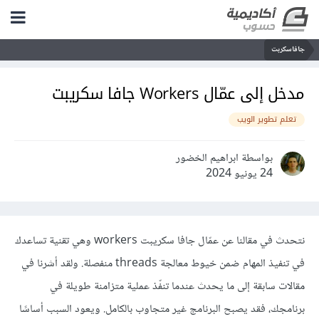
جافاسكربت
مدخل إلى عمّال Workers جافا سكريبت
تعلم تطوير الويب
بواسطة ابراهيم الخضور
24 يونيو 2024
نتحدث في مقالنا عن عمّال جافا سكريبت workers وهي تقنية تساعدك
في تنفيذ المهام ضمن خيوط معالجة threads منفصلة. ولقد أشرنا في
مقالات سابقة إلى ما يحدث عندما تنفّذ عملية متزامنة طويلة في
برنامجك، فقد يصبح البرنامج غير متجاوب بالكامل. ويعود السبب أساسًا