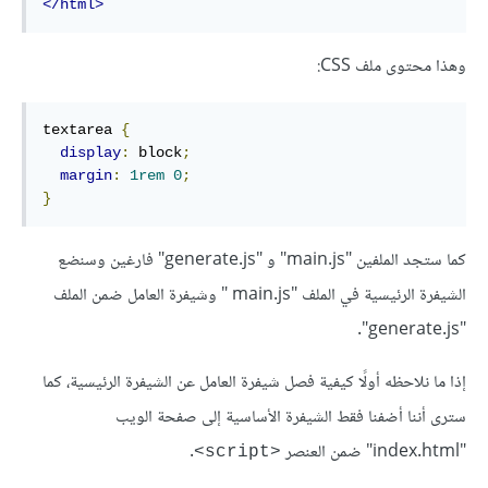
</html>
وهذا محتوى ملف CSS:
textarea 
{
display
:
 block
;
margin
:
1rem
0
;
}
كما ستجد الملفين "main.js" و "generate.js" فارغين وسنضع
الشيفرة الرئيسية في الملف "main.js " وشيفرة العامل ضمن الملف
"generate.js".
إذا ما نلاحظه أولًا كيفية فصل شيفرة العامل عن الشيفرة الرئيسية، كما
سترى أننا أضفنا فقط الشيفرة اﻷساسية إلى صفحة الويب
"index.html" ضمن العنصر
.
<script>