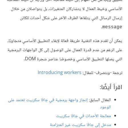
اﻷساسي وخيط العمال لا يتشاركان المتغيرات، بل يتواصلان من خلال
إرسال الرسائل التي يتلقاها الطرف اﻵخر على شكل أحداث للكائن
.
message
يمكن أن تقدم هذه التقنية طريقة فعالة ﻹبقاء التطبيق اﻷساسي متجاوبًا،
على الرغم من عدم قدرة العمال على الوصول إلى كل الواجهات البرمجية
التي يصلها التطبيق اﻷساسي وخصوصًا عناصر شجرة DOM.
ترجمة -وبتصرف- للمقال:
Introducing workers
اقرأ أيضًا:
المقال السابق:
إنجاز واجهة برمجية في جافا سكريبت تعتمد على
الوعود
معالجة الأحداث في جافا سكريبت
مدخل إلى جافا سكريبت غير المتزامنة