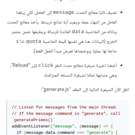
نضيف تاليًا معالج الحدث
إلى العامل، لكي يبلغنا
message
العامل من انتهاء عمله ويعيد أية نتائج نريدها. يأخذ معالج الحدث
بياناته من الخاصية
العائدة للرسالة ويطبعها ضمن عنصر
data
الخرج (البيانات هنا هي نفسها قيمة الخاصية
، لذا لا
quota
حاجة لها عمليًا ووضعناها لعرض مبدأ العمل فقط).
أضفنا اخيرة شيفرة معالج حدث النقر
للزر "Reload"،
click
وهي مشابهة تمامًا لشيفرة النسخة المتزامنة.
انقل اﻵن الشيفرة التالية إلى الملف "generate.js":
// Listen for messages from the main thread.
// If the message command is "generate", call 
`generatePrimes()`
addEventListener
(
"message"
,
(
message
)
=>
{
if
(
message
.
data
.
command 
===
"generate"
)
{