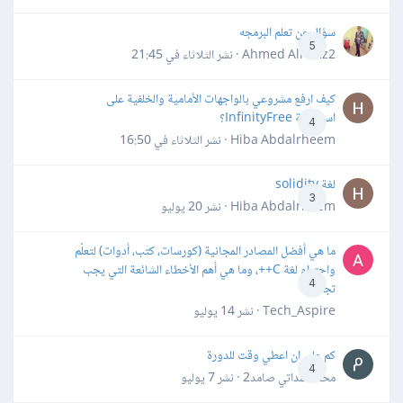
سؤال عن تعلم البرمجه
5
Ahmed Alhafiz2 · نشر
الثلاثاء في 21:45
كيف ارفع مشروعي بالواجهات الأمامية والخلفية على
استضافة InfinityFree؟
4
Hiba Abdalrheem · نشر
الثلاثاء في 16:50
لغة solidity
3
Hiba Abdalrheem · نشر
20 يوليو
ما هي أفضل المصادر المجانية (كورسات، كتب، أدوات) لتعلّم
واحترام لغة C++، وما هي أهم الأخطاء الشائعة التي يجب
4
تجنبها؟
Tech_Aspire · نشر
14 يوليو
كم علي ان اعطي وقت للدورة
4
محمد سداتي صامد2 · نشر
7 يوليو