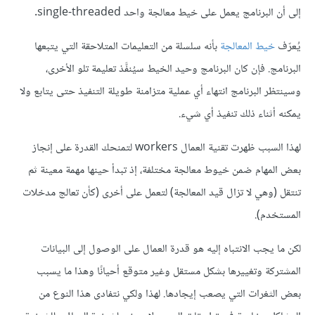
إلى أن البرنامج يعمل على خيط معالجة واحد single-threaded.
يُعرّف
خيط المعالجة
بأنه سلسلة من التعليمات المتلاحقة التي يتبعها
البرنامج. فإن كان البرنامج وحيد الخيط سيُنفَّذ تعليمة تلو اﻷخرى،
وسينتظر البرنامج انتهاء أي عملية متزامنة طويلة التنفيذ حتى يتابع ولا
يمكنه أثناء ذلك تنفيذ أي شيء.
لهذا السبب ظهرت تقنية العمال workers لتمنحك القدرة على إنجاز
بعض المهام ضمن خيوط معالجة مختلفة، إذ تبدأ حينها مهمة معينة ثم
تنتقل (وهي لا تزال قيد المعالجة) لتعمل على أخرى (كأن تعالج مدخلات
المستخدم).
لكن ما يجب الانتباه إليه هو قدرة العمال على الوصول إلى البيانات
المشتركة وتغييرها بشكل مستقل وغير متوقع أحيانًا وهذا ما يسبب
بعض الثغرات التي يصعب إيجادها. لهذا ولكي نتفادى هذا النوع من