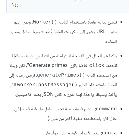
});
ننشئ بداية عاملًا باستخدام البانية
، ونمرر إليها
()Worker
عنوان URL يشير إلى سكريبت العامل.تُنفَّذ شيفرة العامل بمجرد
إنشاءه.
وكما هو الحال في النسخة المتزامنة من التطبيق نضيف معالجًا
للحدث
خاصًا بالزر "Generate primes". لكن وبدلًا
click
من استدعاء الدالة
، نرسل رسالة إلى
()generatePrimes
العامل باستخدام التابع
الذي
()worker.postMessage
يأخذ وسيطًا واحدًا. لهذا نمرر له كائن JSON يضم خاصيتين:
: وتضم قيمة نصية تخبر العامل ما عليه فعله (في
command
حال كان باستطاعته تنفيذ أكثر من شيء).
: عدد اﻷعداد اﻷولية التي يولّدها.
quota