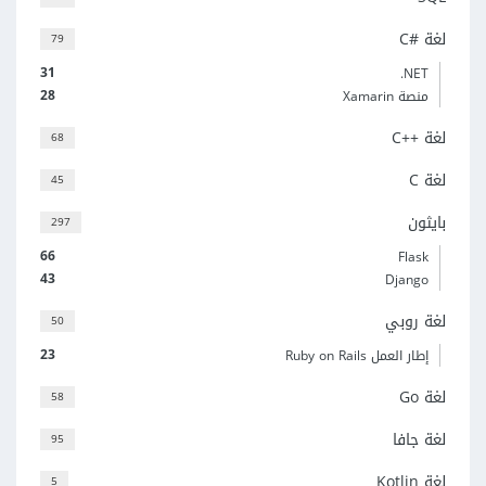
لغة C#‎
79
31
‎.NET
28
منصة Xamarin
لغة C++‎
68
لغة C
45
بايثون
297
66
Flask
43
Django
لغة روبي
50
23
إطار العمل Ruby on Rails
لغة Go
58
لغة جافا
95
لغة Kotlin
5