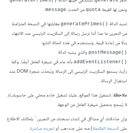
اﻷمر
، نستدعي حينها الدالة
()generatePrimes
generate
ونمرر لها القيمة
من الحدث
.
message
quota
تشبه الدالة
مقابلتها في النسخة المتزامنة
()generatePrimes
من التمرين ما عدا أننا نرسل رسالة إلى السكريبت الرئيسي عند الانتهاء
بدلًا من إعادة قيمة. ونستخدم في هذه الحالة التابع
والذي يشبه الدالة
()postMessage
بأنه عام في شيفرة العامل أيضًا. وكما
()addEventListener
رأينا، يستمع السكريبت الرئيسي إلى الرسالة ويُحدّث شجرة DOM عند
استقبال الرسالة.
ملاحظة
: لتشغيل هذا الموقع، عليك تشغيل خادم محلي على حاسوبك،إذ
لا يُسمح بتحميل شيفرة العامل من الوجهة.
وإن صادفتك أي مشاكل في إنشاء نسختك من التمرين` بإمكانك الاطلاع
على
النسخة المكتملة
) منه على جت-هب أو
تجربته مباشرة
.