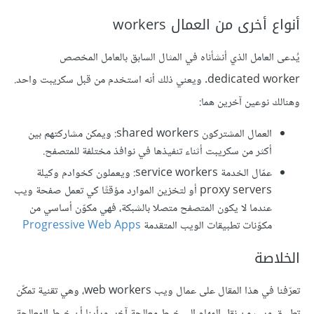
أنواع أخرى من العمال workers
يُدعى العامل الذي أنشأناه في المثال السابق بالعامل المخصص
dedicated worker. ويعني ذلك أنه استخدم من قبل سكريبت واحد.
وهنالك نوعين آخرين هما:
العمال المشتركون shared workers: ويمكن مشاركتهم بين
أكثر من سكريبت أثناء تنفيذها في نوافذ مختلفة للمتصفح.
عمّال الخدمة service workers: ويعملون كخوادم وكيلة
proxy servers أو لتخزين الموارد مؤقتًا كي تعمل صفحة ويب
عندما لا يكون المتصفح متصلا بالشبكة، فهي مكوّن أساسي من
مكوّنات تطبيقات الويب المتقدمة
Progressive Web Apps
الخلاصة
تعرّفنا في هذا المقال على عمال ويب web workers، وهي تقنية تمكّن
تطبيق ويب من نقل المهام إلى خيط معالجة آخر. ورأينا أن خيط المعالجة