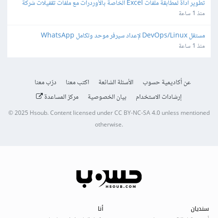
تطوير أداة لمطابقة ملفات Excel الخاصة بالأوردرات مع ملفات تقفيلات شركة 
شحن
منذ 1 ساعة
مستقل DevOps/Linux لإعداد سيرفر موحد وتكامل WhatsApp 
Automation - API Gateway
منذ 1 ساعة
عن أكاديمية حسوب
الأسئلة الشائعة
اكتب معنا
درّب معنا
إرشادات الاستخدام
بيان الخصوصية
مركز المساعدة
© 2025
Hsoub
.
Content licensed under
CC BY-NC-SA 4.0
unless mentioned
otherwise.