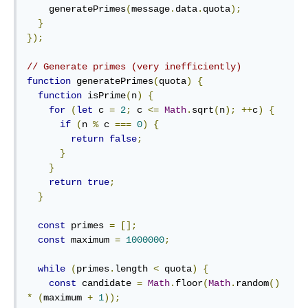
    generatePrimes
(
message
.
data
.
quota
);
}
});
// Generate primes (very inefficiently)
function
 generatePrimes
(
quota
)
{
function
 isPrime
(
n
)
{
for
(
let
 c 
=
2
;
 c 
<=
Math
.
sqrt
(
n
);
++
c
)
{
if
(
n 
%
 c 
===
0
)
{
return
false
;
}
}
return
true
;
}
const
 primes 
=
[];
const
 maximum 
=
1000000
;
while
(
primes
.
length 
<
 quota
)
{
const
 candidate 
=
Math
.
floor
(
Math
.
random
()
*
(
maximum 
+
1
));