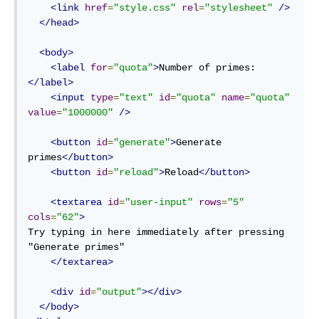
<link
href
=
"style.css"
rel
=
"stylesheet"
/>
</head>
<body>
<label
for
=
"quota"
>
Number of primes:
</label>
<input
type
=
"text"
id
=
"quota"
name
=
"quota"
value
=
"1000000"
/>
<button
id
=
"generate"
>
Generate 
primes
</button>
<button
id
=
"reload"
>
Reload
</button>
<textarea
id
=
"user-input"
rows
=
"5"
cols
=
"62"
>
Try typing in here immediately after pressing 
"Generate primes"

</textarea>
<div
id
=
"output"
></div>
</body>