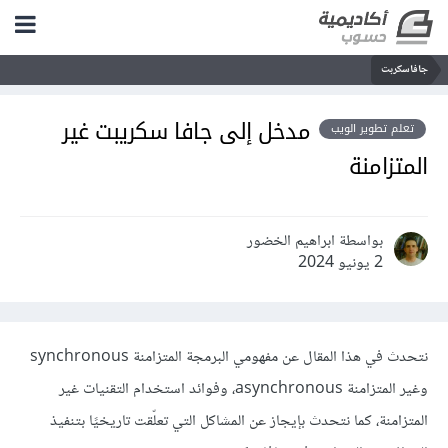
جافاسكربت
مدخل إلى جافا سكريبت غير
تعلم تطوير الويب
المتزامنة
بواسطة ابراهيم الخضور
2 يونيو 2024
نتحدث في هذا المقال عن مفهومي البرمجة المتزامنة synchronous
وغير المتزامنة asynchronous، وفوائد استخدام التقنيات غير
المتزامنة، كما نتحدث بإيجاز عن المشاكل التي تعلّقت تاريخيًا بتنفيذ