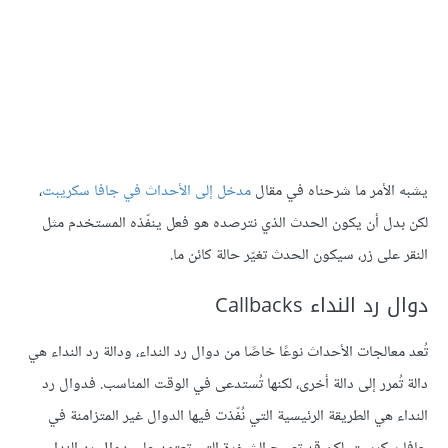
يشبه اﻷمر ما شرحناه في مقال
مدخل إلى اﻷحداث في جافا سكريبت
،
لكن بدل أن يكون الحدث الذي نترصده هو فعل ينفّذه المستخدم مثل
النقر على زر، سيكون الحدث تغيّر حالة كائن ما.
دوال رد النداء Callbacks
تُعد معالجات الأحداث نوعًا خاصًا من دوال رد النداء، ودالة رد النداء هي
دالة تُمرر إلى دالة أخرى، لكنها تُستدعى في الوقت المناسب. فدوال رد
النداء هي الطريقة الرئيسية التي نُفّذت فيها الدوال غير المتزامنة في