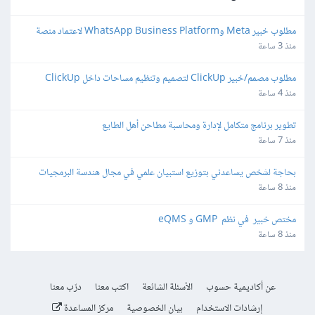
مطلوب خبير Meta وWhatsApp Business Platform لاعتماد منصة 
واتساب
منذ 3 ساعة
مطلوب مصمم/خبير ClickUp لتصميم وتنظيم مساحات داخل ClickUp
منذ 4 ساعة
تطوير برنامج متكامل لإدارة ومحاسبة مطاحن أهل الطايع
منذ 7 ساعة
بحاجة لشخص يساعدني بتوزيع استبيان علمي في مجال هندسة البرمجيات
منذ 8 ساعة
مختص خبير  في نظم  GMP و eQMS
منذ 8 ساعة
عن أكاديمية حسوب
الأسئلة الشائعة
اكتب معنا
درّب معنا
إرشادات الاستخدام
بيان الخصوصية
مركز المساعدة