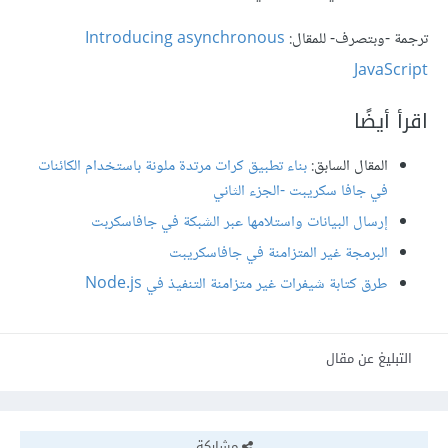
ترجمة -وبتصرف- للمقال:
Introducing asynchronous
JavaScript
اقرأ أيضًا
المقال السابق:
بناء تطبيق كرات مرتدة ملونة باستخدام الكائنات
في جافا سكريبت -الجزء الثاني
إرسال البيانات واستلامها عبر الشبكة في جافاسكربت
البرمجة غير المتزامنة في جافاسكريبت
طرق كتابة شيفرات غير متزامنة التنفيذ في Node.js
التبليغ عن مقال
مشاركة