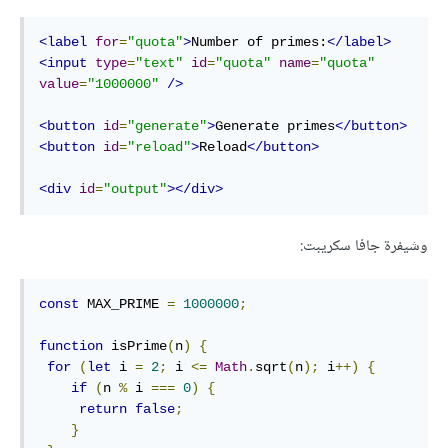
<label
for
=
"quota"
>
Number of primes:
</label>
<input
type
=
"text"
id
=
"quota"
name
=
"quota"
value
=
"1000000"
/>
<button
id
=
"generate"
>
Generate primes
</button>
<button
id
=
"reload"
>
Reload
</button>
<div
id
=
"output"
></div>
وشيفرة جافا سكريبت:
const
 MAX_PRIME 
=
1000000
;
function
 isPrime
(
n
)
{
for
(
let
 i 
=
2
;
 i 
<=
Math
.
sqrt
(
n
);
 i
++)
{
if
(
n 
%
 i 
===
0
)
{
return
false
;
}