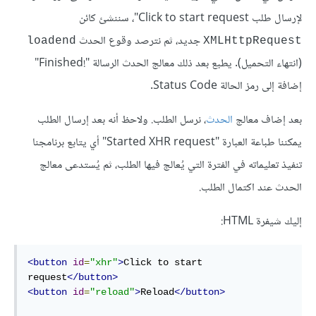
ﻹرسال طلب Click to start request"، سننشئ كائن
جديد، ثم نترصد وقوع الحدث
loadend
XMLHttpRequest
(انتهاء التحميل). يطبع بعد ذلك معالج الحدث الرسالة "!Finished"
إضافة إلى رمز الحالة Status Code.
بعد إضاف معالج
الحدث
، نرسل الطلب. ولاحظ أنه بعد إرسال الطلب
يمكننا طباعة العبارة "Started XHR request" أي يتابع برنامجنا
تنفيذ تعليماته في الفترة التي يُعالج فيها الطلب، ثم يُستدعى معالج
الحدث عند اكتمال الطلب.
إليك شيفرة HTML:
<button
id
=
"xhr"
>
Click to start 
request
</button>
<button
id
=
"reload"
>
Reload
</button>