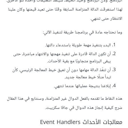
البرنامج. ولأن البرنامج وحيد الخيط، سينفذ التعليمات واحدة تلو اﻷخرى.
لهذا استغرقت الدالة المتزامنة السابقة وقتًا حتى تعيد قيمتها وكان علينا
الانتظار حتى تنتهي.
وما نحتاجه عادة في برنامجنا طريقة لتنفيذ اﻵتي:
البدء بتنفيذ مهمة طويلة باستدعاء دالتها.
أن تكون الدالة قادرة على تنفيذ مهمتها والانتهاء مباشرة، حتى
يبقى البرنامج متجاوبًا مع بقية اﻷحداث.
أن تنفّذ الدالة مهامها دون أن تعيق خيط المعالجة الرئيسي، كأن
تبدأ مثلًا خيط معالجة جديد.
إبلاغنا بنتيجة عملياتها عندما تنتهي.
هذه النقاط ما تقدمه بالفعل الدوال غير المتزامنة، وسنتابع في هذا المقال
شرح كيفية إنجاز هذه الدوال في جافا سكريبت.
معالجات اﻷحداث Event Handlers