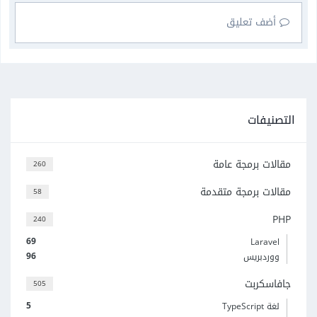
أضف تعليق
التصنيفات
مقالات برمجة عامة
260
مقالات برمجة متقدمة
58
PHP
240
69
Laravel
96
ووردبريس
جافاسكربت
505
5
لغة TypeScript