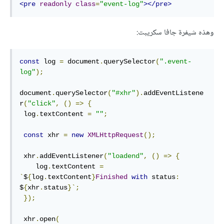
<pre
readonly
class
=
"event-log"
></pre>
وهذه شيفرة جافا سكريبت:
const
 log 
=
 document
.
querySelector
(
".event-
log"
);
document
.
querySelector
(
"#xhr"
).
addEventListene
r
(
"click"
,
()
=>
{
 log
.
textContent 
=
""
;
const
 xhr 
=
new
XMLHttpRequest
();
 xhr
.
addEventListener
(
"loadend"
,
()
=>
{
    log
.
textContent 
=
`
$
{
log
.
textContent
}
Finished
with
 status
:
$
{
xhr
.
status
}`;
});
 xhr
.
open
(