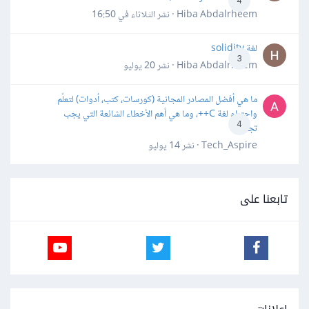
4
Hiba Abdalrheem · نشر
الثلاثاء في 16:50
لغة solidity
3
Hiba Abdalrheem · نشر
20 يوليو
ما هي أفضل المصادر المجانية (كورسات، كتب، أدوات) لتعلّم
واحترام لغة C++، وما هي أهم الأخطاء الشائعة التي يجب
4
تجنبها؟
Tech_Aspire · نشر
14 يوليو
تابعنا على