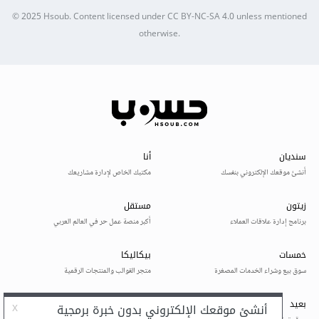
© 2025
Hsoub
.
Content licensed under
CC BY-NC-SA 4.0
unless mentioned
otherwise.