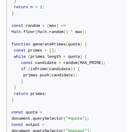
}
return
 n 
>
1
;
}
const
 random 
=
(
max
)
=>
Math
.
floor
(
Math
.
random
()
*
 max
);
function
 generatePrimes
(
quota
)
{
const
 primes 
=
[];
while
(
primes
.
length 
<
 quota
)
{
const
 candidate 
=
 random
(
MAX_PRIME
);
if
(
isPrime
(
candidate
))
{
     primes
.
push
(
candidate
);
}
}
return
 primes
;
}
const
 quota 
=
document
.
querySelector
(
"#quota"
);
const
 output 
=
document
.
querySelector
(
"#output"
);