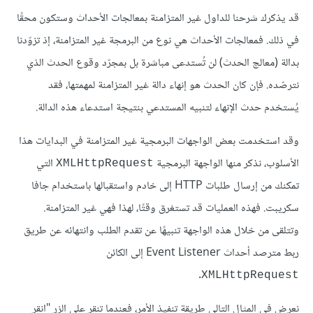
قد يذكرك شرحنا للداول غير المتزامنة بمعالجات اﻷحداث وستكون محقًا
في ذلك. فمعالجات الأحداث هي نوع من البرمجة غير المتزامنة، إذ تزوّدنا
بدالة (معالج الحدث) لن تُستدعى مباشرة بل بمجرّد وقوع الحدث الذي
نترصّده. فإن كان الحدث هو إنهاء دالة غير المتزامنة لمهمتها، فقد
يُستخدم حدث اﻹنهاء لتنبيه المستدعي بنتيجة استدعاء هذه الدالة.
وقد استخدمت بعض الواجهات البرمجية غير المتزامنة في البدايات هذا
اﻷسلوب، نذكر منها الواجهة البرمجية
التي
XMLHttpRequest
تمكنك من إرسال طلبات HTTP إلى خادم واستقبالها باستخدام جافا
سكريبت. فهذه العمليات قد تستغرق وقتًا، لهذا فهي غير المتزامنة.
وتتلقى من خلال هذه الواجهة تنبيهًا عن تقدم الطلب وانتهائه عن طريق
ربط مترصد أحداث Event Listener إلى الكائن
.
XMLHttpRequest
نعرض في المثال التالي طريقة تنفيذ اﻷمر، فعندما تنقر على الزر "انقر