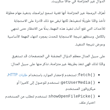
الدوال غير المتزامنة في جافا سكريبت.
تُعرّف البرمجة غير المتزامنة أنها تقنية تسمح لبرامجك بتنفيذ مهام مطوّلة
تأخذ وقتًا طويلًا لتنفيذها، لكنها تبقى مع ذلك قادرة على الاستجابة
للأحداث التي تقع أثناء تنفيذ هذه المهمة، بدلًا من الانتظار حتى تنتهي
بالكامل. وستظهر نتيجة الاستجابة للحدث بمجرد انتهاء المهمة اﻷساسية
وعرض نتيجة التنفيذ.
على سبيل المثال معظم الدوّال المضمّنة في المتصفحات قد تستغرق
وقتًا لذلك فهي تنفذ بطريقة غير متزامنة، نذكر منها على سبيل المثال:
: تستخدم لإحضار الموارد باستخدام
طلبات HTTP
.
()fetch
: تستخدم للوصول إلى كاميرا أو
()getUserMedia
ميكروفون المستخدم.
: تستخدم لتطلب من المستخدم
()showOpenFilePicke
اختيار ملف.