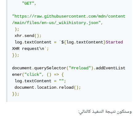
"GET"
,
"https://raw.githubusercontent.com/mdn/content
/main/files/en-us/_wikihistory.json"
,
);
 xhr
.
send
();
 log
.
textContent 
=
`
$
{
log
.
textContent
}
Started
XHR request\n
`;
});
document
.
querySelector
(
"#reload"
).
addEventList
ener
(
"click"
,
()
=>
{
 log
.
textContent 
=
""
;
 document
.
location
.
reload
();
});
وستكون نتيجة التنفيذ كالتالي: