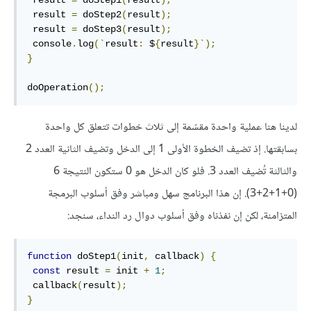
 result 
=
 doStep1
(
result
);
 result 
=
 doStep2
(
result
);
 result 
=
 doStep3
(
result
);
 console
.
log
(`
result
:
 $
{
result
}`);
}
doOperation
();
لدينا هنا عملية واحدة مقسّمة إلى ثلاث خطوات تتعلق كل واحدة
بسابقتها. إذ تضيف الخطوة الأولى 1 إلى الدخل وتضيف الثانية العدد 2
والثالثة تُضيف العدد 3. فلو كان الدخل هو 0 ستكون النتيجة 6
(0+1+2+3). إن هذا البرنامج سهل ومباشر وفق أسلوب البرمجة
المتزامنة، لكن إن نفذناه وفق أسلوب دوال رد النداء، سنجد:
function
 doStep1
(
init
,
 callback
)
{
const
 result 
=
 init 
+
1
;
 callback
(
result
);
}