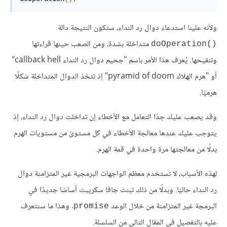
ولأنه علينا استدعاء دوال رد النداء، ستكون النتيجة دالة
متداخلة بشدة، ومن الصعب حينها قراءتها
()doOperation
وتنقيحها. يُعرف هذا الأمر باسم "جحيم دوال رد النداء callback hell"
أو "هرم الهلاك pyramid of doom" إذ تتخذ الدوال المتداخلة شكلًا
هرميًا.
وقد يصعب عليك جدًا التعامل مع الأخطاء إن تداخلت دوال رد النداء، إذ
يتوجب عليك عندها معالجة الأخطاء في كل مستوىً من مستويات الهرم
بدلًا من معالجتها مرة واحدة في قمة الهرم.
لهذه اﻷسباب، لا تستخدم معظم الواجهات البرمجية غير المتزامنة دوال
رد النداء حاليًا. وبدلًا من ذلك تبنت جافا سكريبت أساسًا جديدًا في
البرمجة غير المتزامنة من خلال الوعد
. وهذا ما سنتعرف
promise
عليه بالتفصيل في المقال التالي من السلسلة.