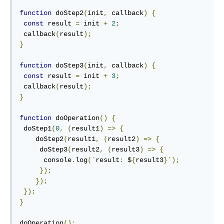
function
 doStep2
(
init
,
 callback
)
{
const
 result 
=
 init 
+
2
;
 callback
(
result
);
}
function
 doStep3
(
init
,
 callback
)
{
const
 result 
=
 init 
+
3
;
 callback
(
result
);
}
function
 doOperation
()
{
 doStep1
(
0
,
(
result1
)
=>
{
    doStep2
(
result1
,
(
result2
)
=>
{
     doStep3
(
result2
,
(
result3
)
=>
{
      console
.
log
(`
result
:
 $
{
result3
}`);
});
});
});
}
doOperation
();