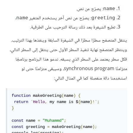
: يصرّح عن نص.
name
: يصرّح عن نص آخر يستخدم المتغير
.
name
greeting
تطبع الشيفرة بعد ذلك رسالة الترحيب على الطرفية.
ينتقل المتصفح سطرًا سطرًا في الشيفرة السابقة وينفذها بهذا الترتيب.
وينتظر المتصفح نهاية تنفيذ السطر اﻷول حتى ينتقل إلى السطر التالي،
فكل سطر يعتمد على السطر الذي يسبقه. ندعو هذا البرنامج برنامجًا
متزامنًا synchronous program، وسيبقى متزامنًا حتى لو
استخدمنا دالة منفصلة كما في المثال التالي:
function
 makeGreeting
(
name
)
{
return
`
Hello
,
 my name is $
{
name
}!`;
}
const
 name 
=
"Muhammd"
;
const
 greeting 
=
 makeGreeting
(
name
);