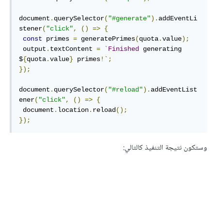
document
.
querySelector
(
"#generate"
).
addEventLi
stener
(
"click"
,
()
=>
{
const
 primes 
=
 generatePrimes
(
quota
.
value
);
 output
.
textContent 
=
`
Finished
 generating 
$
{
quota
.
value
}
 primes
!`;
});
document
.
querySelector
(
"#reload"
).
addEventList
ener
(
"click"
,
()
=>
{
 document
.
location
.
reload
();
});
وستكون نتيجة التنفيذ كالتالي: