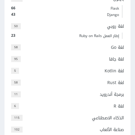
66
Flask
43
Django
لغة روبي
50
23
إطار العمل Ruby on Rails
لغة Go
58
لغة جافا
95
لغة Kotlin
5
لغة Rust
58
برمجة أندرويد
11
لغة R
6
الذكاء الاصطناعي
115
صناعة الألعاب
102