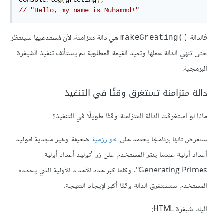
console
.
log
(
greeting
);
// "Hello, my name is Muhammd!"
فالدالة
هي دالة متزامنة، لأن مُستدعيها سينتظر
()makeGreating
حتى تنهي الدالة عملها وتعيد القيمة المطلوبة ثم يستأنف تنفيذ الشيفرة
البرمجية.
دالة متزامنة تستغرق وقتًا في التنفيذ
ماذا لو استغرقت الدالة المتزامنة وقتًا طويلًا في التنفيذ؟
سنعرض تاليًا برنامجًا يعتمد على
خوارزمية
ضعيفة وغير مجدية لتوليد
أعداد أولية عندما ينقر المستخدم على زر "توليد أعداد أولية
Generating Primes". وكلما كبر عدد اﻷعداد الأولية الذي يحدده
المستخدم ستستغرق الدالة وقتًا أكبر ﻹيجاد النتيجة.
إليك شيفرة HTML: