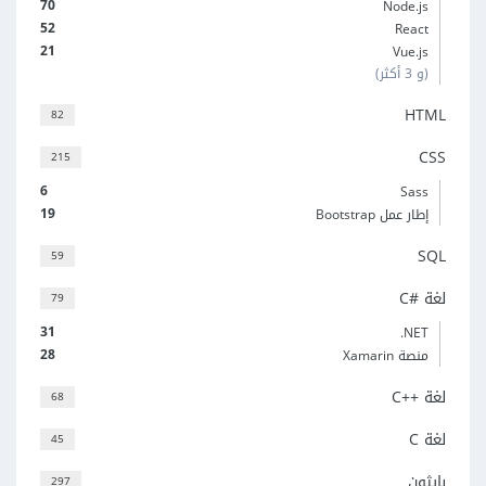
70
Node.js
52
React
21
Vue.js
(و 3 أكثر)
HTML
82
CSS
215
6
Sass
19
إطار عمل Bootstrap
SQL
59
لغة C#‎
79
31
‎.NET
28
منصة Xamarin
لغة C++‎
68
لغة C
45
بايثون
297