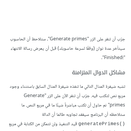
جرّب أن تنقر على الزر "Generate primes"، ستلاحظ أن الحاسوب
سيتأخر عدة ثوان (وفقًا لسرعة حاسوبك) قبل أن يعرض رسالة الانتهاء
"!Finished".
مشاكل الدوال المتزامنة
تشبه شيفرة المثال التالي ما تنفذه شيفرة المثال السابق باستثناء وجود
مربع نص لتكتب فيه. جرّب أن تنقر اﻵن على الزر "Generate
primes" ثم حاول أن تكتب مباشرةً شيئًا ما في مربع النص. ما
ستلاحظه أن البرنامج سيفقد تجاوبه طالما أن الدالة
قيد التنفيذ ولن تتمكن من الكتابة في مربع
()generatePrimes