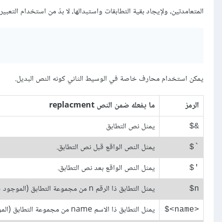
المتعامدتين، ولإيجاد بقية التطابقات واستبدالها، لا بدّ من استخدام التعبي
يمكن استخدام محارف خاصة في الوسيط الثاني كونه النص البديل.
الرمز
ما يفعله ضمن النص replacment
يمثل نص التطابق
&$
يمثل النص الواقع قبل نص التطابق.
`$
يمثل النص الواقع بعد نص التطابق.
'$
يمثل التطابق ذا الرقم n من مجموعة التطابق (الموجود ضمن قوسي تجميع"()" ) وسنتعرف لاحقًا عليها في فصل: المجموعات الملتقطة.
n$
يمثل التطابق ذا الاسم name من مجموعة التطابق (الموجود ضمن قوسي تجميع"()" )، وسنتعرف لاحقًا ععليها في فصل: المجموعات الملتقطة.
‎$<name>‎