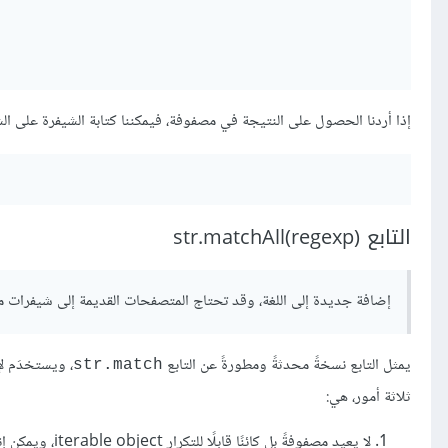
إذا أردنا الحصول على النتيجة في مصفوفة، فيمكننا كتابة الشيفرة على ال
التابع (str.matchAll(regexp
إضافة جديدة إلى اللغة، وقد تحتاج المتصفحات القديمة إلى شيفرات موائمة polyfills لتعويض نقص الد
يمثل التابع نسخةً محدثةً ومطورةً عن التابع
، ويستخدَم ل
str.match
ثلاثة أمور، هي:
لا يعيد مصفوفةً بل كائنًا قابلًا للتكرار iterable object، ويمكن إنشاء مصفوفة نظامية منه باستخدام