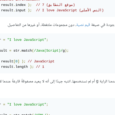
// 7 (موقع التطابق)
);
index 
.
 result
// I love JavaScript (النص الأصلي)
);
input 
.
 result
موجودة في صيغة
قيم نصية
، دون مجموعات ملتقطة، أو غيرها من التفاصيل.
r 
=
"I love JavaScript"
;
sult 
=
 str
.
match
(
/Java(Script)/
g
);
 result
[
0
]
);
// JavaScript
 result
.
length 
);
// 1
منا الراية
أم لم نستخدمها، انتبه جيدًا إلى أنه لا يعيد مصفوفةً فارغةً عندما ل
g
r 
=
"I love JavaScript"
;