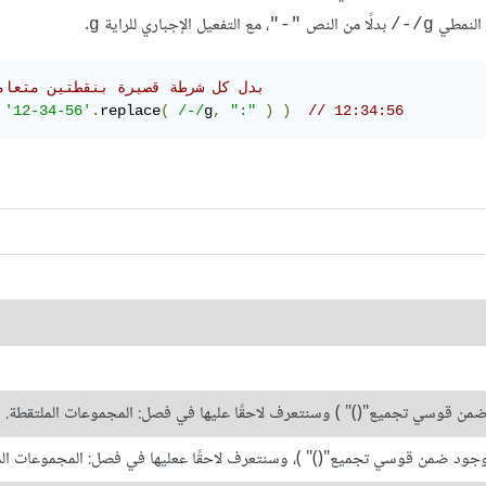
ر النمطي
بدلًا من النص
، مع التفعيل الإجباري للراية
.
g
"-"
g/-/
// بدل كل شرطة قصيرة بنقطتين متعام
'12-34-56'
.
replace
(
/-/
g
,
":"
)
)
// 12:34:56