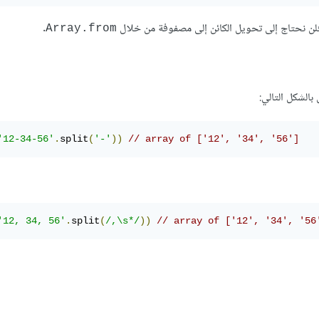
فلن نحتاج إلى تحويل الكائن إلى مصفوفة من خلال
.
Array.from
الشكل التالي:
'12-34-56'
.
split
(
'-'
))
// array of ['12', '34', '56']
'12, 34, 56'
.
split
(
/,\s*/
))
// array of ['12', '34', '56