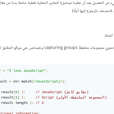
يء من التفصيل بعد أن غطينا موضوع التعابير النمطية تغطية شاملة بدءًا من مقا
 فننصحك بالرجوع إليها أولًا).
 أنماط:
capturing gr وخصائص، هي موقع التطابق
x
r 
=
"I love JavaScript"
;
sult 
=
 str
.
match
(
/Java(Script)/
);
// JavaScript (تطابق كامل)
);
]
0
[
 result
// Script (المجموعة الملتقطة الأولى)
);
]
1
[
 result
 result
.
length 
);
// 2
itional information: