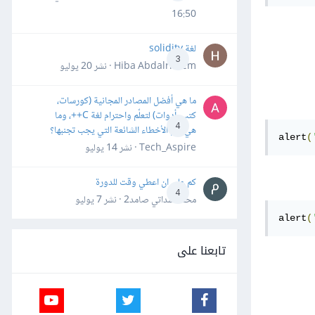
16:50
لغة solidity
3
Hiba Abdalrheem · نشر
20 يوليو
ما هي أفضل المصادر المجانية (كورسات،
كتب، أدوات) لتعلّم واحترام لغة C++، وما
4
هي أهم الأخطاء الشائعة التي يجب تجنبها؟
alert
(
Tech_Aspire · نشر
14 يوليو
كم علي ان اعطي وقت للدورة
4
محمد سداتي صامد2 · نشر
7 يوليو
alert
(
تابعنا على