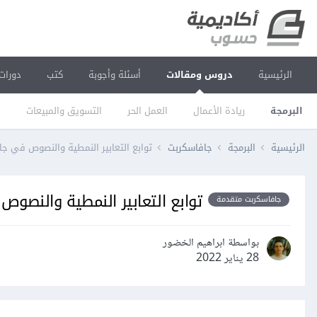
الرئيسية
دروس ومقالات
أسئلة وأجوبة
كتب
دورات
البرمجة
ريادة الأعمال
العمل الحر
التسويق والمبيعات
ا
الرئيسية
البرمجة
جافاسكربت
توابع التعابير النمطية والنصوص في ج
توابع التعابير النمطية والنصو
جافاسكربت متقدمة
بواسطة ابراهيم الخضور
28 يناير 2022