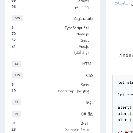
69
Laravel
ل
أساسيات
96
ووردبريس
جافاسكربت
505
5
لغة TypeScript
70
Node.js
52
React
21
Vue.js
(و 3 أكثر)
،
inde
HTML
82
CSS
215
let st
6
Sass
19
إطار عمل Bootstrap
let re
SQL
59
alert
(
لغة C#‎
79
alert
(
alert
(
31
‎.NET
28
منصة Xamarin
// Add