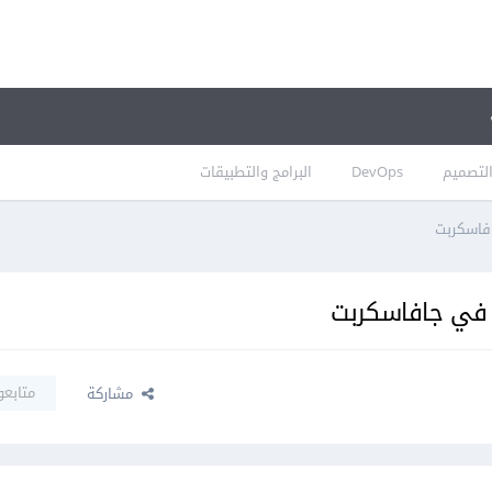
لتصميم
DevOps
البرامج والتطبيقات
افاسكربت
ص في جافاسكربت
متابعو
مشاركة