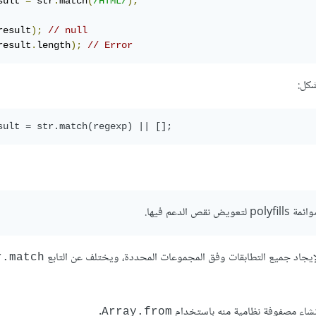
sult 
=
 str
.
match
(
/HTML/
);
result
);
// null
result
.
length
);
// Error
شكل:
عم فيها.
إيجاد جميع التطابقات وفق المجموعات المحددة، ويختلف عن التابع
r.match
.
Array.from