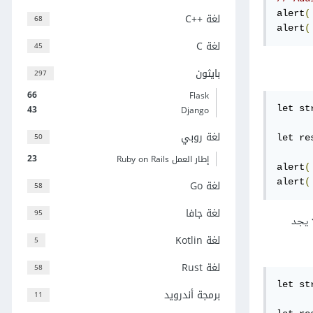
alert
(
لغة C++‎
68
alert
(
لغة C
45
بايثون
297
66
Flask
43
Django
let st
لغة روبي
50
let re
23
إطار العمل Ruby on Rails
alert
(
alert
(
لغة Go
58
لغة جافا
95
ا يجد
لغة Kotlin
5
لغة Rust
58
let st
برمجة أندرويد
11