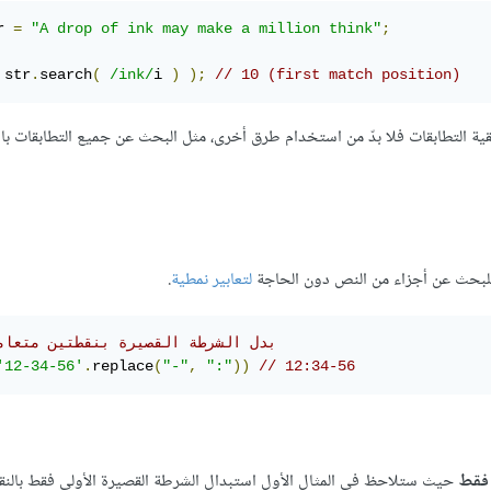
r 
=
"A drop of ink may make a million think"
;
 str
.
search
(
/ink/
i 
)
);
// 10 (first match position)
بقية التطابقات فلا بدّ من استخدام طرق أخرى، مثل البحث عن جميع التطابقات ب
ه للبحث عن أجزاء من النص دون الحاجة
لتعابير نمطية
.
// بدل الشرطة القصيرة بنقطتين متعام
'12-34-56'
.
replace
(
"-"
,
":"
))
// 12:34-56
 فقط
حيث ستلاحظ في المثال الأول استبدال الشرطة القصيرة الأولى فقط بالنق