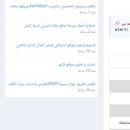
مطلوب مبرمج لتخصيص سكريبت 6amMart وربطها بنظام 
المحاسبة "دفترة" وبوابات الدفع في مصر
منذ 1 ساعة
دين
إصلاح أخطاء لوحة تحكم نظام تدريبي (ربط إكسل 
alert
(
وصلاحيات)
منذ 2 ساعة
تصميم وتنفيذ موقع احترافي لعرض أعمال إنتاج إعلامي
منذ 10 ساعة
اختبار و تطوير موقع قايم
منذ 10 ساعة
تطوير تطبيق جوال بسيط (MVP) لقياس وحساب زوايا الكتف
منذ 10 ساعة