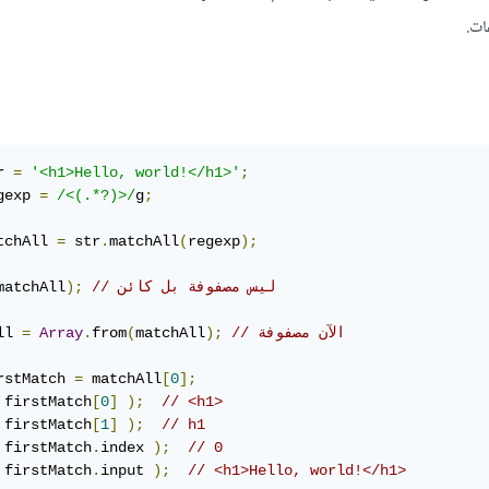
ت.
r 
=
'<h1>Hello, world!</h1>'
;
gexp 
=
/<(.*?)>/
g
;
tchAll 
=
 str
.
matchAll
(
regexp
);
// ليس مصفوفة بل كائن
);
matchAll
// الآن مصفوفة
);
matchAll
(
from
.
Array
=
ll 
rstMatch 
=
 matchAll
[
0
];
 firstMatch
[
0
]
);
// <h1>
 firstMatch
[
1
]
);
// h1
 firstMatch
.
index 
);
// 0
 firstMatch
.
input 
);
// <h1>Hello, world!</h1>