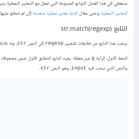
سنغطي في هذا الفصل التوابع المتنوعة التي تعمل مع التعابير النمطية بش
التعابير النمطية
وحتى مقال
كتابة تعابير نمطية متقدمة
(إن لم تتطلع عليها،
التابع (str.match(regexp
يبحث هذا التابع عن تطابقات للتعبير
في النص
، وله ثلاثة
str
regexp
النمط الأول، الراية
غير مفعّلة: يعيد التابع التطابق الأول ضمن مصفوفة، تحوي مجموعات ملتقطةً oups
g
والنص الذي نبحث فيه
، وهو النص
.
str
input