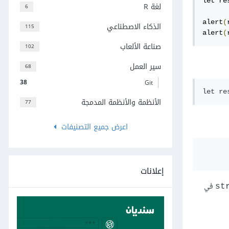
let re
لغة R
6
alert
(
الذكاء الاصطناعي
115
alert
(
صناعة الألعاب
102
سير العمل
68
38
Git
الأنظمة والأنظمة المدمجة
77
اعرض جميع التصنيفات
إعلانات
في
st