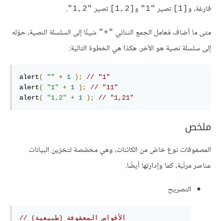
فارغة، و
تصير
و
تصير
.
"1,2"
[1,2]
"1"
[1]
متى ما أضاف مُعامل الجمع الثنائي
شيئًا إلى السلسلة النصية، حوّله
"+"
إلى سلسلة نصية هو الآخر. هكذا هي الخطوة التالية:
alert
(
""
+
1
);
// "1"
alert
(
"1"
+
1
);
// "11"
alert
(
"1,2"
+
1
);
// "1,21"
ملخص
المصفوفات نوع خاصّ من الكائنات، وهي مخصّصة لتخزين البيانات
عناصر مرتّبة، كما وإدارتها أيضًا.
التصريح
// الأقواس المعقوفة (طبيعية)‏