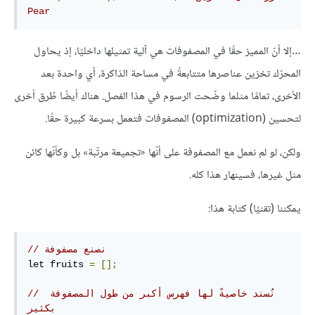
Pear
…إلا أنّ المميز حقًا في المصفوفات هي آلية تمثيلها داخليًا، إذ يحاول
المحرّك تخزين عناصرها متتابعةً في مساحة الذاكرة، أي واحدة بعد
الأخرى، تمامًا مثلما وضّحت الرسوم في هذا الفصل. هناك أيضًا طُرق أخرى
لتحسين (optimization) المصفوفات فتعمل بسرعة كبيرة حقًا.
ولكن، لو لم نعمل مع المصفوفة على أنّها «تجميعة مرتّبة» بل وكأنّها كائن
مثل غيرها، فسينهار هذا كله.
يمكننا (تقنيًا) كتابة هذا:
// نصنع مصفوفة
let fruits 
=
[];
// نُسند خاصيةً لها فهرس أكبر من طول المصفوفة 
بكثير