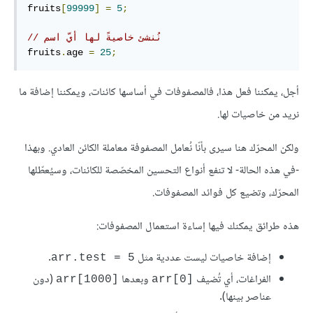
fruits
[
99999
]
=
5
;
// نُنشئ خاصيةً لها أيّ اسم
fruits
.
age 
=
25
;
أجل، يمكننا فعل هذا، فالمصفوفات في أساسها كائنات، ويمكننا إضافة ما
نريد من خاصيات لها.
ولكن المحرّك هنا سيرى بأنّا نُعامل المصفوفة معاملة الكائن العادي. وبهذا
-في هذه الحالة- لا تنفع أنواع التحسين المخصّصة للكائنات، وسيُعطّلها
المحرّك، وتضيع كل فوائد المصفوفات.
هذه طرائق يمكنك فيها إساءة استعمال المصفوفات:
إضافة خاصيات ليست عددية مثل
.
arr.test = 5
الفراغات، أي تُضيف
وبعدها
(دون
arr[1000]‎
arr[0]‎
عناصر بينها).