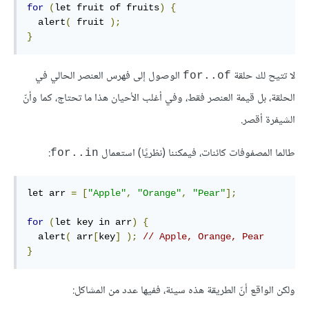
for
(
let fruit of fruits
)
{
  alert
(
 fruit 
);
}
لا تتيح لك حلقة
الوصول إلى فهرس العنصر الحالي في
for..of
الحلقة، بل قيمة العنصر فقط، وفي أغلب الأحيان هذا ما تحتاج، كما وأنّ
الشيفرة أقصر.
طالما المصفوفات كائنات، فيمكننا (نظريًا) استعمال
:
for..in
let arr 
=
[
"Apple"
,
"Orange"
,
"Pear"
];
for
(
let key in arr
)
{
  alert
(
 arr
[
key
]
);
// Apple, Orange, Pear
}
ولكن الواقع أنّ الطريقة هذه سيئة، ففيها عدد من المشاكل: