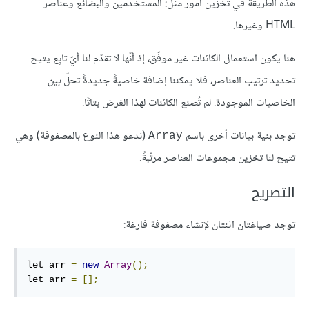
هذه الطريقة في تخزين أمور مثل: المستخدمين والبضائع وعناصر
HTML وغيرها.
هنا يكون استعمال الكائنات غير موفّق، إذ أنّها لا تقدّم لنا أيّ تابِع يتيح
تحديد ترتيب العناصر، فلا يمكننا إضافة خاصيةً جديدةً تحلّ
بين
الخاصيات الموجودة. لم تُصنع الكائنات لهذا الغرض بتاتًا.
توجد بنية بيانات أخرى باسم
(ندعو هذا النوع بالمصفوفة) وهي
Array
تتيح لنا تخزين مجموعات العناصر مرتّبةً.
التصريح
توجد صياغتان اثنتان لإنشاء مصفوفة فارغة:
let arr 
=
new
Array
();
let arr 
=
[];