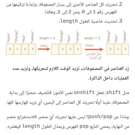
تحريك كل العناصر الأخرى إلى يسار المصفوفة، وإعادة ترقيمها من
الفهرس رقم
إلى
، ومن
إلى
، وهكذا.
1
2
0
1
تحديث خاصية الطول
.
length
زِد العناصر في المصفوفات، تزيد الوقت اللازم لتحريكها، وتزيد عدد
العمليات داخل الذاكرة.
مثل
، تفعل
نفس الأمور: فلنُضيف عنصرًا إلى بداية
unshift
shift
المصفوفة، علينا أولًا تحريك كل العناصر إلى اليمين، أي نزيد فهارسها كلها.
وماذا عن
؟ ليس عليها تحريك أيّ عنصر. فلاستخراج عنصر
push/pop
من النهاية، يمحي التابِع
الفهرس ويعدّل الطول
فيقصّره.
length
pop