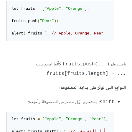
let fruits 
=
[
"Apple"
,
"Orange"
];
fruits
.
push
(
"Pear"
);
alert
(
 fruits 
);
// Apple, Orange, Pear
باستدعاء
كأنّما استدعيت
fruits.push(...)‎
.
fruits[fruits.length] = ...‎
التوابِع التي تؤثّر على بداية المصفوفة:
: يستخرج أوّل عنصر من المصفوفة وتُعيده:
shift
let fruits 
=
[
"Apple"
,
"Orange"
,
"Pear"
];
// ‫أزِل التفاحة 
);
()
shift
.
 fruits
(
alert