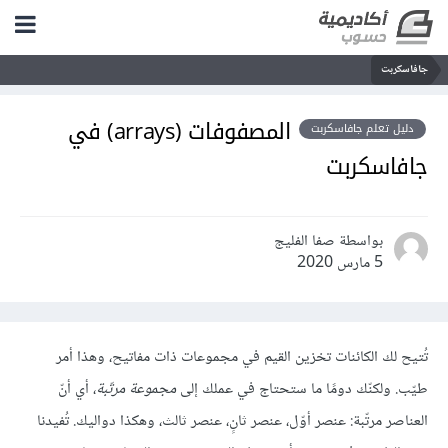
جافاسكربت
المصفوفات (arrays) في
دليل تعلم جافاسكربت
جافاسكربت
بواسطة صفا الفليج
5 مارس 2020
تُتيح لك الكائنات تخزين القيم في مجموعات ذات مفاتيح، وهذا أمر
طيّب. ولكنّك دومًا ما ستحتاج في عملك إلى
مجموعة مرتّبة
، أي أنّ
العناصر مرتّبة: عنصر أوّل، عنصر ثانٍ، عنصر ثالث، وهكذا دواليك. تُفيدنا