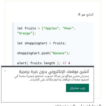
الناتج هو
:
4
let fruits 
=
[
"Apples"
,
"Pear"
,
"Orange"
];
let shoppingCart 
=
 fruits
;
shoppingCart
.
push
(
"Banana"
);
alert
(
 fruits
.
length 
);
// 4
هذا لأنّ المصفوفات كائنات. فكِلا
shoppingCart
و
يُشيران إلى نفس المصفوفة ذاتها.
fruits