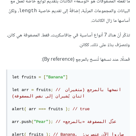
ما تفعله المصفوفات هو «توسعة» الكائنات بتقديم توابِع خاصّة تعمل مع
البيانات والمجموعات المرتّبة، إضافةً إلى تقديم خاصية
، ولكنّ
length
أساسها ما زال الكائنات.
تذكّر أنّ هناك 7 أنواع أساسية في جافاسكربت، فقط. المصفوفة هي كائن،
وتتصرّف بناءً على ذلك، ككائن.
فمثلًا، عند نسخها تُنسخ بالمرجع (By reference):
let fruits 
=
[
"Banana"
]
// انسخها بالمرجع (متغيران 
;
 fruits
=
let arr 
اثنان يُشيران إلى نفس المصفوفة)‏
alert
(
 arr 
===
 fruits 
);
// true
// ‫عدّل المصفوفة «بالمرجع»
);
"Pear"
(
push
.
arr
// صاروا الآن عنصرين: ‫Banana, 
);
 fruits 
(
alert