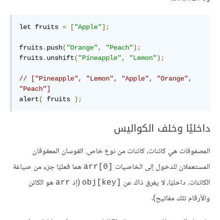
let fruits 
=
[
"Apple"
];
fruits
.
push
(
"Orange"
,
"Peach"
);
fruits
.
unshift
(
"Pineapple"
,
"Lemon"
);
// ["Pineapple", "Lemon", "Apple", "Orange", 
"Peach"]
alert
(
 fruits 
);
داخليًا وخلف الكواليس
المصفوفات هي كائنات، كائنات من نوع خاص. القوسان المعقوفان
المستعملان للدخول إلى الخاصيات
هما فعليًا جزء من صياغة
arr[0]‎
الكائنات. داخليًا، لا يفرق ذاك عن
(إذ
هو الكائن
arr
obj[key]‎
والأرقام تلك مفاتيح).