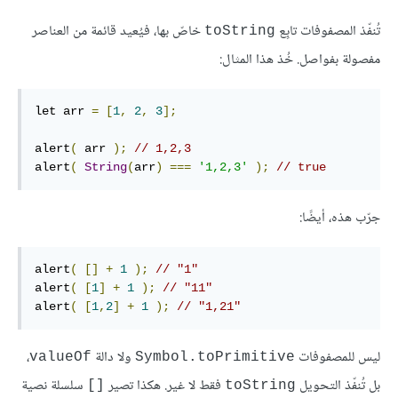
تُنفّذ المصفوفات تابِع
خاصّ بها، فيُعيد قائمة من العناصر
toString
مفصولة بفواصل. خُذ هذا المثال:
let arr 
=
[
1
,
2
,
3
];
alert
(
 arr 
);
// 1,2,3
alert
(
String
(
arr
)
===
'1,2,3'
);
// true
جرّب هذه، أيضًا:
alert
(
[]
+
1
);
// "1"
alert
(
[
1
]
+
1
);
// "11"
alert
(
[
1
,
2
]
+
1
);
// "1,21"
ليس للمصفوفات
ولا دالة
،
valueOf
Symbol.toPrimitive
بل تُنفّذ التحويل
فقط لا غير. هكذا تصير
سلسلة نصية
[]
toString