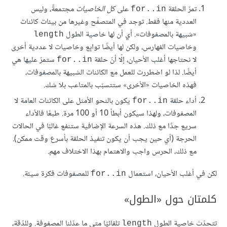
تمرّ الحلقة
على
كل الخاصيات
مجتمعةً، وليس
for..in
العددية منها فقط. توجد في المتصفّح وغيرها من بيئات كائنات
«شبيهة بالمصفوفات». أي أن لها خاصية الطول
length
وخاصيات الفهارس، ولكن لها أيضًا توابِع وخاصيات لا عددية أخرى
لا نحتاجها أغلب الأحيان، إلّا أنّ حلقة
ستمرّ عليها هي
for..in
أيضًا. لذا لو اضطررت للعمل مع الكائنات الشبيهة بالمصفوفات،
فهذه الخاصيات «الأخرى» ستتسبّب بالمتاعب بلا شك.
أداء حلقة
يكون بالنحو الأمثل على الكائنات العامة لا
for..in
المصفوفات، ولهذا سيكون أبطأ 10 أو 100 مرة. طبعًا فالأداء
سريع جدًا مع ذلك. هذه السرعة الإضافية ستنفع غالبًا في الحالات
الحرجة (أي حين يجب أن يكون تنفيذ الحلقة بأسرع وقت ممكن).
مع ذلك، الحرس واجب والاهتمام بهذا الاختلاف مهم.
لكن في أغلب الأحيان، استعمال
للمصفوفات فكرة سيئة.
for..in
كلمتان حول «الطول»
تتحدّث خاصية الطول
تلقائيًا متى ما عدّلنا المصفوفة. وللدّقة،
length