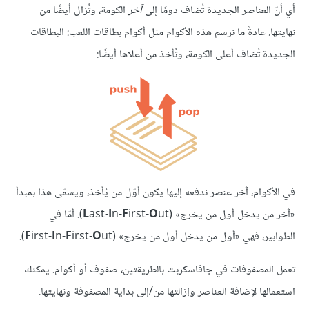
أي أنّ العناصر الجديدة تُضاف دومًا إلى
آخر
الكومة، وتُزال أيضًا من
نهايتها. عادةً ما نرسم هذه الأكوام مثل أكوام بطاقات اللعب: البطاقات
الجديدة تُضاف أعلى الكومة، وتُأخذ من أعلاها أيضًا:
في الأكوام، آخر عنصر ندفعه إليها يكون أوّل من يُأخذ، ويسمّى هذا بمبدأ
«آخر من يدخل أول من يخرج» (
O
irst-
F
n-
I
ast-
L
ut). أمّا في
الطوابير، فهي «أول من يدخل أول من يخرج» (
ut).
O
irst-
F
n-
I
irst-
F
تعمل المصفوفات في جافاسكربت بالطريقتين، صفوف أو أكوام. يمكنك
استعمالها لإضافة العناصر وإزالتها من/إلى بداية المصفوفة ونهايتها.