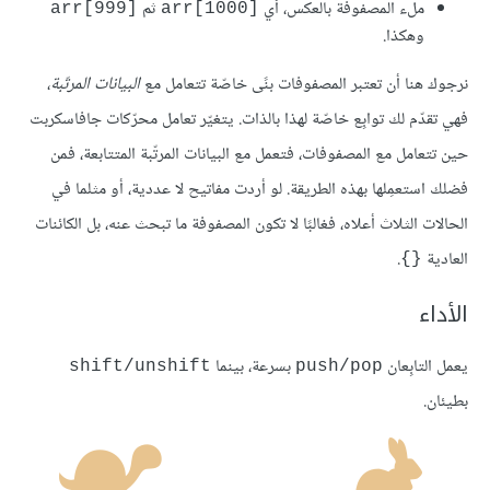
ملء المصفوفة بالعكس، أي
ثم
arr[999]‎
arr[1000]‎
وهكذا.
نرجوك هنا أن تعتبر المصفوفات بنًى خاصّة تتعامل مع
البيانات المرتّبة
،
فهي تقدّم لك توابِع خاصّة لهذا بالذات. يتغيّر تعامل محرّكات جافاسكربت
حين تتعامل مع المصفوفات، فتعمل مع البيانات المرتّبة المتتابعة، فمن
فضلك استعمِلها بهذه الطريقة. لو أردت مفاتيح لا عددية، أو مثلما في
الحالات الثلاث أعلاه، فغالبًا لا تكون المصفوفة ما تبحث عنه، بل الكائنات
العادية
.
{}
الأداء
يعمل التابِعان
بسرعة، بينما
shift/unshift
push/pop
بطيئان.