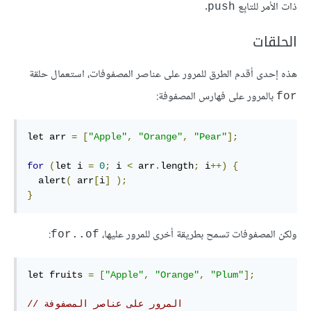
ذات الأمر للتابِع
.
push
الحلقات
هذه إحدى أقدم الطرق للمرور على عناصر المصفوفات، استعمال حلقة
بالمرور على فهارس المصفوفة:
for
let arr 
=
[
"Apple"
,
"Orange"
,
"Pear"
];
for
(
let i 
=
0
;
 i 
<
 arr
.
length
;
 i
++)
{
  alert
(
 arr
[
i
]
);
}
ولكن المصفوفات تسمح بطريقة أخرى للمرور عليها،
:
for..of
let fruits 
=
[
"Apple"
,
"Orange"
,
"Plum"
];
// المرور على عناصر المصفوفة