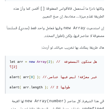
ولكنّها نادرًا ما تُستعمل، فالأقواس المعقوفة
أقصر. كما وأنّ هذه
[]
الطريقة تقدّم ميزة… مخادعة، إن صحّ التعبير.
إن استدعيت
وفيها مُعامل واحد فقط (عددي)، فستُنشأ
new Array
مصفوفة
لا عناصر فيها، ولكن بالطول المحدّد
.
هاك طريقة يمكنك بها تخريب حياتك، لو أردت:
// هل ستكون المصفوفة 
);
2
(
Array
new
=
let arr 
[2]؟
//‫غير معرّفة! ليس فيها عناصر.
);
]
0
[
 arr
(
alert
// طولها 2
);
length 
.
 arr
(
alert
في هذا الشيفرة، كل عناصر
لها القيمة
new Array(number)‎
undefined