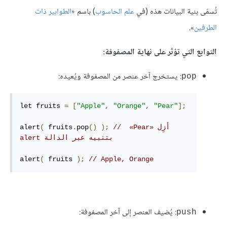
تُسمّى بنية البيانات هذه (في
علم الحاسوب
) باسم «
الطوابير ذات
الطرفين
».
التوابع التي تؤثّر على نهاية المصفوفة:
: يستخرج آخر عنصر من المصفوفة ويُعيده:
pop
let fruits 
=
[
"Apple"
,
"Orange"
,
"Pear"
];
// ‫أزِل «Pear» 
);
()
pop
.
 fruits
(
alert
بتنبيه عبر الدالة alert
alert
(
 fruits 
);
// Apple, Orange
: يُضيف العنصر إلى آخر المصفوفة:
push