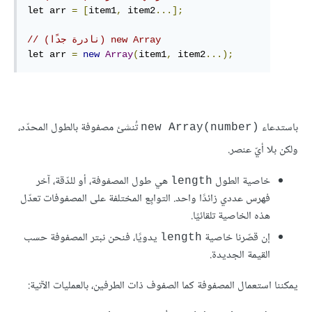
let arr 
=
[
item1
,
 item2
...];
// ‫new Array (نادرة جدًا)
let arr 
=
new
Array
(
item1
,
 item2
...);
باستدعاء
تُنشئ مصفوفة بالطول المحدّد،
new Array(number)‎
ولكن بلا أيّ عنصر.
خاصية الطول
هي طول المصفوفة، أو للدّقة، آخر
length
فهرس عددي زائدًا واحد. التوابِع المختلفة على المصفوفات تعدّل
هذه الخاصية تلقائيًا.
إن قصّرنا خاصية
يدويًا، فنحن نبتر المصفوفة حسب
length
القيمة الجديدة.
يمكننا استعمال المصفوفة كما الصفوف ذات الطرفين، بالعمليات الآتية: