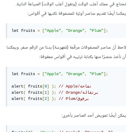
تحتاج في عملك أغلب الوقت (ونقول أغلب الوقت) الصياغةَ الثانية.
يمكننا أيضًا تقديم عناصر أوليّة للمصفوفة نكتبها في أقواس:
let fruits 
=
[
"Apple"
,
"Orange"
,
"Plum"
];
لاحظ أنّ عناصر المصفوفات مرقّمة (مُفهرسة) بدءًا من الرقم صفر. ويمكننا
أن نأخذ عنصرًا منها بكتابة ترتيبه في أقواس معقوفة:
let fruits 
=
[
"Apple"
,
"Orange"
,
"Plum"
];
// Apple/تفاحة
);
]
0
[
 fruits
(
alert
// Orange/برتقالة
);
]
1
[
 fruits
(
alert
// Plum/برقوق
);
]
2
[
 fruits
(
alert
يمكن أيضًا تعويض أحد العناصر بأخرى: