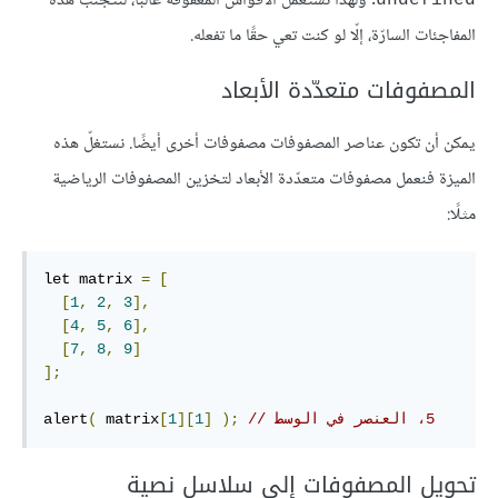
. ولهذا نستعمل الأقواس المعقوفة غالبًا، لنتجنّب هذه
المفاجئات السارّة، إلّا لو كنت تعي حقًا ما تفعله.
المصفوفات متعدّدة الأبعاد
يمكن أن تكون عناصر المصفوفات مصفوفات أخرى أيضًا. نستغلّ هذه
الميزة فنعمل مصفوفات متعدّدة الأبعاد لتخزين المصفوفات الرياضية
مثلًا:
let matrix 
=
[
[
1
,
2
,
3
],
[
4
,
5
,
6
],
[
7
,
8
,
9
]
];
// ‫5، العنصر في الوسط
);
]
1
][
1
[
 matrix
(
alert
تحويل المصفوفات إلى سلاسل نصية