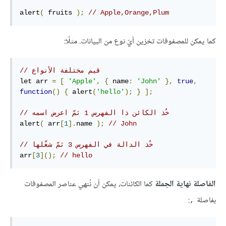
alert
(
 fruits 
);
// Apple,Orange,Plum
كما يمكن للمصفوفات تخزين أيّ نوع من البيانات. مثلًا:
// قيم مختلفة الأنواع
let arr 
=
[
'Apple'
,
{
 name
:
'John'
},
true
,
function
()
{
 alert
(
'hello'
);
}
];
// خُذ الكائن ذا الفهرس 1 ثمّ اعرض اسمه
alert
(
 arr
[
1
].
name 
);
// John
// خُذ الدالة في الفهرس 3 ثمّ شغّلها
arr
[
3
]();
// hello
الفاصلة نهاية الجملة
كما الكائنات، يمكن أن نُنهي عناصر المصفوفات
بفاصلة
:
,