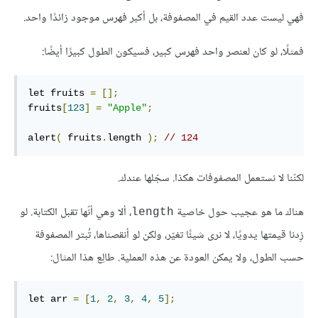
فهي ليست عدد القيم في المصفوفة، بل أكبر فهرس موجود زائدًا واحد.
فمثلًا، لو كان لعنصر واحد فهرس كبير، فسيكون الطول كبيرًا أيضًا:
let fruits 
=
[];
fruits
[
123
]
=
"Apple"
;
alert
(
 fruits
.
length 
);
// 124
لكنّنا لا نستعمل المصفوفات هكذا. سجّلها عندك.
هناك ما هو عجيب حول خاصية
، ألا وهي أنّها تقبل الكتابة. لو
length
زِدنا قيمتها يدويًا، لا نرى شيئًا تغيّر، ولكن لو أنقصناها، تُبتر المصفوفة
حسب الطول، ولا يمكن العودة عن هذه العملية. طالِع هذا المثال:
let arr 
=
[
1
,
2
,
3
,
4
,
5
];