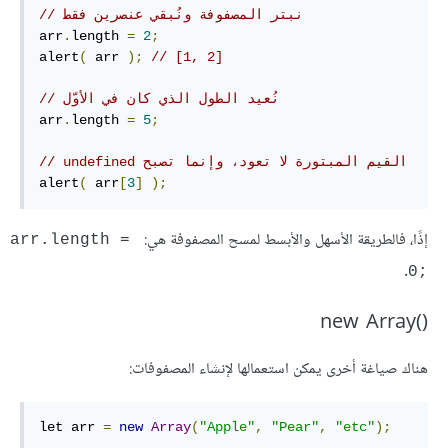
// نبتر المصفوفة ونُبقي عنصرين فقط
arr
.
length 
=
2
;
alert
(
 arr 
);
// [1, 2]
// نُعيد الطول الذي كان في الأوّل
arr
.
length 
=
5
;
// undefined القيم المبتورة لا تعود، وإنما تصبح
alert
(
 arr
[
3
]
);
إذًا، فالطريقة الأسهل والأبسط لمسح المصفوفة هي:
arr.length = 
.
0;‎
new Array()‎
هناك صياغة أخرى يمكن استعمالها لإنشاء المصفوفات:
let arr 
=
new
Array
(
"Apple"
,
"Pear"
,
"etc"
);