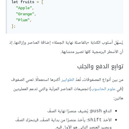
let fruits 
=
[
"Apple"
,
"Orange"
,
"Plum"
,
];
يُسهّل أسلوب الكتابة «بالفاصلة نهاية الجملة» إضافة العناصر وإزالتها، إذ
أن الأسطر البرمجية كلها تصير متشابهة.
توابِع الدفع والجلب
من بين أنواع المصفوفات، تُعدّ
الطوابير
أكثرها استعمالًا. تعني الصفوف
(في
علوم الحاسوب
) تجميعات العناصر المرتّبة والتي تدعم العمليتين
هاتين:
الدفع
: يُضيف عنصرًا نهاية الصفّ
push
الأخذ
: يأخذ عنصرًا من بداية الصفّ، فيتحرّك الصفّ
shift
ويصير العنصر الثاني هو الأول فيه.