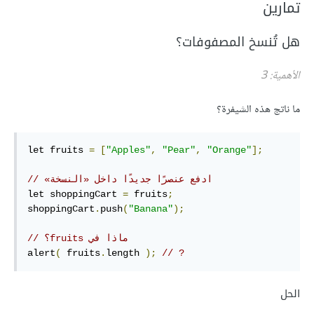
تمارين
هل تُنسخ المصفوفات؟
الأهمية: 3
ما ناتج هذه الشيفرة؟
let fruits 
=
[
"Apples"
,
"Pear"
,
"Orange"
];
// ‫ادفع عنصرًا جديدًا داخل «النسخة»
let shoppingCart 
=
 fruits
;
shoppingCart
.
push
(
"Banana"
);
// ماذا في ‫fruits؟
alert
(
 fruits
.
length 
);
// ?
الحل