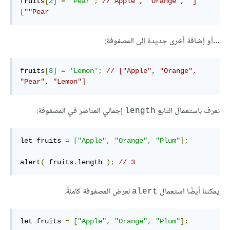
fruits
[
2
]
=
'Pear'
;
// ‫ ["Apple", "Orange", 
"Pear"]
…أو إضافة أخرى جديدة إلى المصفوفة:
fruits
[
3
]
=
'Lemon'
;
// ["Apple", "Orange", 
"Pear", "Lemon"]
نعرف باستعمال التابع
إجمالي العناصر في المصفوفة:
length
let fruits 
=
[
"Apple"
,
"Orange"
,
"Plum"
];
alert
(
 fruits
.
length 
);
// 3
يمكننا أيضًا استعمال
لعرض المصفوفة كاملةً.
alert
let fruits 
=
[
"Apple"
,
"Orange"
,
"Plum"
];