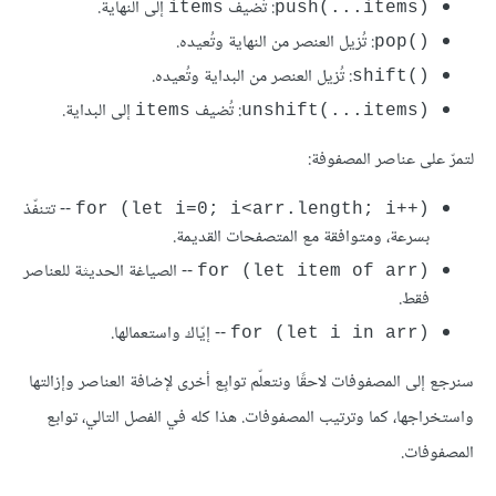
: تُضيف
إلى النهاية.
items
push(...items)‎
: تُزيل العنصر من النهاية وتُعيده.
pop()‎
: تُزيل العنصر من البداية وتُعيده.
shift()‎
: تُضيف
إلى البداية.
items
unshift(...items)‎
لتمرّ على عناصر المصفوفة:
-- تتنفّذ
for (let i=0; i<arr.length; i++)‎
بسرعة، ومتوافقة مع المتصفحات القديمة.
-- الصياغة الحديثة للعناصر
for (let item of arr)‎
فقط.
-- إيّاك واستعمالها.
for (let i in arr)‎
سنرجع إلى المصفوفات لاحقًا ونتعلّم توابِع أخرى لإضافة العناصر وإزالتها
واستخراجها، كما وترتيب المصفوفات. هذا كله في الفصل التالي، توابع
المصفوفات.