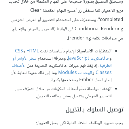
وسنطبّق التنسيق بصورة صحيحة على المهام المكتملة من خلال تحديد
مربع الاختيار، كما سنفعِّل زر "مسح المهام المكتملة Clear
completed"، وسنتعرّف على استخدام التصيير أو العرض الشرطي
Conditional Rendering في قوالبنا (التصيير والعرض والإخراج
هي مترادفات لكلمة rendering).
المتطلبات الأساسية
: الإلمام بأساسيات لغات
HTML
و
CSS
و
جافاسكربت JavaScript
، ومعرفة استخدام
سطر الأوامر أو
الطرفية
، إذ يُعَدّ فهم ميزات جافاسكربت الحديثة مثل
الأصناف
Classes
و
الوحدات Modules
وما إلى ذلك مفيدًا للغاية، لأن
إطار العمل Ember يستخدمها بكثرة.
الهدف
: مواصلة تعلّم أصناف المكوّنات من خلال التعرّف على
التصيير الشرطي وتفعيل بعض وظائف التذييل.
توصيل السلوك بالتذييل
يجب تطبيق الوظائف الثلاث التالية لكي يعمل التذييل: