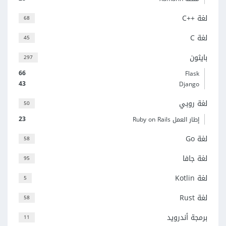
لغة C++‎
68
لغة C
45
بايثون
297
66
Flask
43
Django
لغة روبي
50
23
إطار العمل Ruby on Rails
لغة Go
58
لغة جافا
95
لغة Kotlin
5
لغة Rust
58
برمجة أندرويد
11