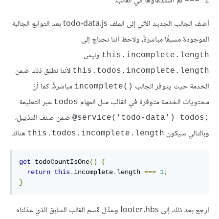
ثم استدعاؤها في القالب.
=== 1
أضف الجالب الجديد الآتي إلى الملف todo-data.js بعد التوابع الجالبة
الموجودة مسبقًا مباشرةً، ولاحظ أننا نحتاج إلى
وليس
this.incomplete.length
لأننا نطبّق ذلك ضمن
this.todos.incomplete.length
الخدمة حيث يتوفر الجالب
مباشرةً، كما أنّ
incomplete()‎
محتويات الخدمة متوفرة في القالب مثل المهام
عبر التعليمة
todos
ضمن صنف التذييل،
‎@service('todo-data') todos;‎
وبالتالي سيكون
هناك.
this.todos.incomplete.length
get
 todoCountIsOne
()
{
return
this
.
incomplete
.
length 
===
1
;
}
ارجع بعد ذلك إلى footer.hbs وعدِّل قسم القالب السابق الذي عدّلناه