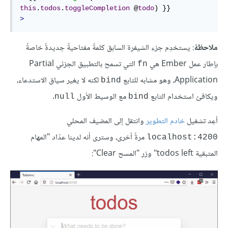
this
.
todos
.
toggleCompletion
 @
todo
>
ملاحظة
: يستخدِم جزء الشيفرة السابق كلمةً مفتاحيةً جديدةً خاصةً
بإطار عمل Ember هي
التي تسمح بالتطبيق الجزئي Partial
fn
Application، وهو مشابه للتابع
لكنه لا يغير سياق الاستدعاء،
bind
ويكافئ استخدام التابع
مع الوسيط الأول
.
null
bind
أعِد تشغيل
خادم التطوير
وانتقل إلى المضيف المحلي
مرةً أخرى، وسترى أنه لدينا عدّاد "المهام
localhost:4200
المتبقية todos left" وزر "المسح Clear":