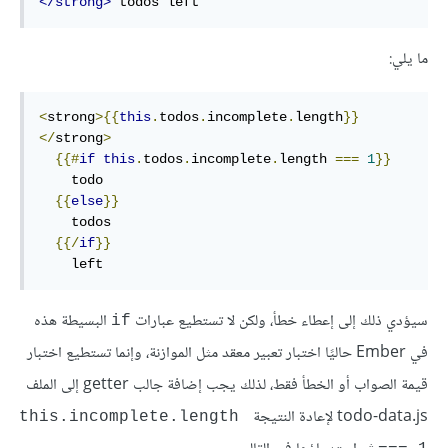
</strong>
 todos left
ما يلي:
<
strong
>{{
this
.
todos
.
incomplete
.
length
}}
</
strong
>
{{#
if
this
.
todos
.
incomplete
.
length 
===
1
}}
    todo

{{
else
}}
    todos

{{/
if
}}
    left
سيؤدي ذلك إلى إعطاء خطأ، ولكن لا تستطيع عبارات
البسيطة هذه
if
في Ember حاليًا اختبار تعبير معقد مثل الموازنة، وإنما تستطيع اختبار
قيمة الصواب أو الخطأ فقط، لذلك يجب إضافة جالب getter إلى الملف
todo-data.js لإعادة النتيجة
this.incomplete.length 