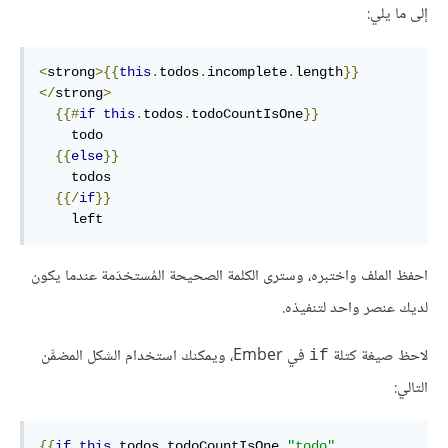
إلى ما يلي:
<
strong
>{{
this
.
todos
.
incomplete
.
length
}}
</
strong
>
{{#
if
this
.
todos
.
todoCountIsOne
}}
    todo

{{
else
}}
    todos

{{/
if
}}
    left
احفظ الملف واختبره، وسترى الكلمة الصحيحة المُستخدَمة عندما يكون
لديك عنصر واحد لتنفيذه.
لاحظ صيغة كتلة
في Ember، ويمكنك استخدام الشكل المضمَّن
if
التالي:
{{
if
this
.
todos
.
todoCountIsOne 
"todo"