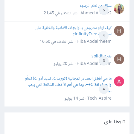
سؤال عن تعلم البرمجه
5
Ahmed Alhafiz2 · نشر
الثلاثاء في 21:45
كيف ارفع مشروعي بالواجهات الأمامية والخلفية على
استضافة InfinityFree؟
4
Hiba Abdalrheem · نشر
الثلاثاء في 16:50
لغة solidity
3
Hiba Abdalrheem · نشر
20 يوليو
ما هي أفضل المصادر المجانية (كورسات، كتب، أدوات) لتعلّم
واحترام لغة C++، وما هي أهم الأخطاء الشائعة التي يجب
4
تجنبها؟
Tech_Aspire · نشر
14 يوليو
تابعنا على