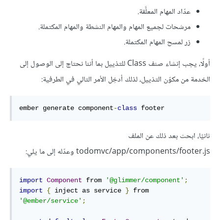
عدّاد المهام المعلَّقة.
مرشحات لجميع المهام والمهام النشطة والمهام المكتملة.
زر لمسح المهام المكتملة.
أولًا، يجب إنشاء صنف Class للتذييل بما أننا نحتاج إلى الوصول إلى
الخدمة من مكوّن التذييل، لذلك أدخِل الأمر التالي في الطرفية:
ember generate component
-
class
 footer
ثانيًا، ابحث بعد ذلك عن الملف
todomvc/app/components/footer.js وعدّله إلى ما يلي:
import
Component
 from 
'@glimmer/component'
;
import
{
 inject as service 
}
 from 
'@ember/service'
;