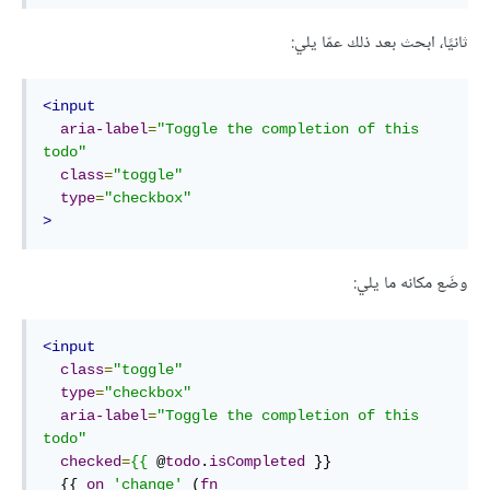
ثانيًا، ابحث بعد ذلك عمّا يلي:
<input
aria-label
=
"Toggle the completion of this 
todo"
class
=
"toggle"
type
=
"checkbox"
>
وضَع مكانه ما يلي:
<input
class
=
"toggle"
type
=
"checkbox"
aria-label
=
"Toggle the completion of this 
todo"
checked
=
{{
 @
todo
.
isCompleted
 }}

  {{ 
on
'change'
 (
fn