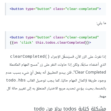
<button
type
=
"button"
class
=
"clear-completed"
>
ما يلي:
<button
type
=
"button"
class
=
"clear-completed"
{{
on
'click'
this
.
todos
.
clearCompleted
}}
>
إذا نقرتَ على الزر الآن، فسيُشغَّل الإجراء
clearCompleted()‎
الذي أضفناه سابقًا، ولكن إذا حاولت النقر على زر "مسح المهام المكتملة
Clear Completed"، فلن يبدو التطبيق أنه يفعل أيّ شيء بسبب عدم
وجود طريقة لإكمال المهام حاليًا، كما يجب توصيل القالب
todo.hbs
بالخدمة، بحيث يؤدي تحديد مربع الاختيار المتعلق به إلى تغيير حالة كل
مهمة.
مشكلة كتابة todos بدلا من todo