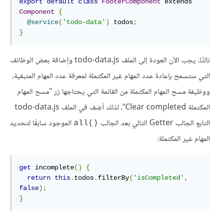
export
default
class
FooterComponent
 extends 
Component
{
@service
(
'todo-data'
)
 todos
;
}
ثالثًا، يجب الآن العودة إلى الملف todo-data.js وإضافة بعض الوظائف
التي ستسمح بإعادة عدد المهام غير المكتملة لمعرفة عدد المهام المتبقية،
ووظيفة مسح المهام المكتملة من القائمة التي يحتاجها زر "مسح المهام
المكتملة Clear completed"، لذلك أضِف في الملف todo-data.js
التابع الجالب Getter التالي بعد الجالب
الموجود سابقًا لتحديد
all()‎
المهام غير المكتملة:
get
 incomplete
()
{
return
this
.
todos
.
filterBy
(
'isCompleted'
,
false
);
}