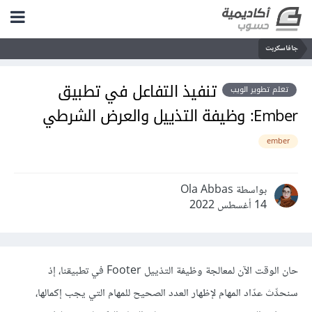
جافاسكربت
تنفيذ التفاعل في تطبيق
تعلم تطوير الويب
Ember: وظيفة التذييل والعرض الشرطي
ember
بواسطة Ola Abbas
14 أغسطس 2022
حان الوقت الآن لمعالجة وظيفة التذييل Footer في تطبيقنا، إذ
سنحدِّث عدّاد المهام لإظهار العدد الصحيح للمهام التي يجب إكمالها،