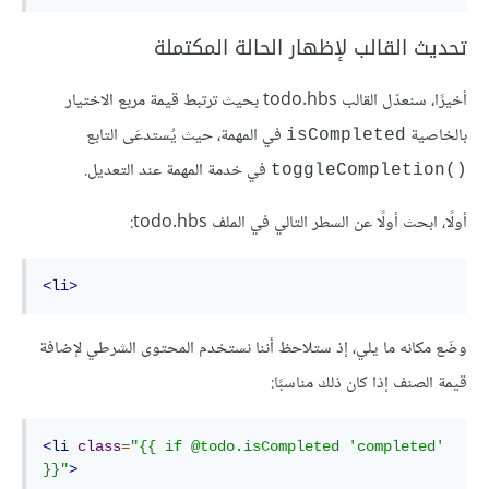
تحديث القالب لإظهار الحالة المكتملة
أخيرًا، سنعدّل القالب todo.hbs بحيث ترتبط قيمة مربع الاختيار
بالخاصية
في المهمة، حيث يُستدعَى التابع
isCompleted
في خدمة المهمة عند التعديل.
toggleCompletion()‎
أولًا، ابحث أولًا عن السطر التالي في الملف todo.hbs:
<li>
وضَع مكانه ما يلي، إذ ستلاحظ أننا نستخدم المحتوى الشرطي لإضافة
قيمة الصنف إذا كان ذلك مناسبًا:
<li
class
=
"{{ if @todo.isCompleted 'completed' 
}}"
>