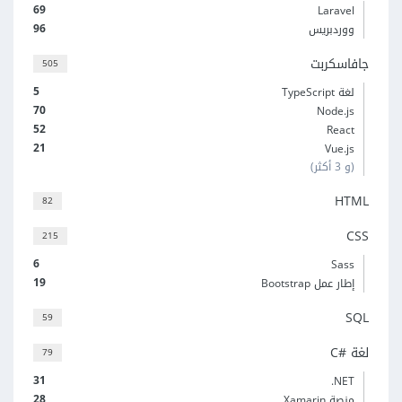
69
Laravel
96
ووردبريس
جافاسكربت
505
5
لغة TypeScript
70
Node.js
52
React
21
Vue.js
(و 3 أكثر)
HTML
82
CSS
215
6
Sass
19
إطار عمل Bootstrap
SQL
59
لغة C#‎
79
31
‎.NET
28
منصة Xamarin