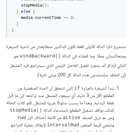
    stopMedia
();
}
else
{
    media
.
currentTime 
+=
3
;
}
}
سنشرح تاليًا الدالة الأولى فقط لكون الدالتين متطابقتان من ناحية الشيفرة
ومتعاكستان عملًا. وما فعلناه في الدالة
هو
()windBackward
التالي (تذكر أنه بمجرد تفعيل الفاصل الزمني الذي سيتراجع فيه المشغل
إلى الخلف ستُستدعى هذه الدالة كل 200 ميلي ثانية):
نبدأ الشيفرة بالعبارة
التي تتحقق أن المدة المنقضية من
if
المقطع أقل من 3 ثانية، أي سيعود المشغل عند تراجعه إلى ما قبل
نقطة البداية، وهذا ما يسبب سلوكًا غريبًا للمشغل. فلو كانت الحالة
كذلك، نوقف تشغيل المقطع باستدعاء الدالة
()stopMedia
ومن ثم نزيل الصنف
من قائمة أصناف الزر
rwd
active
ونمحي قيمة المتغير
ﻹيقاف عملية التراجع.
intervalRwd