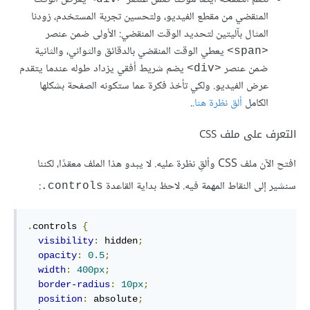
المنقضي من مقطع الفيديو، ولتحسين تجربة المستخدم، زودنا
المثال بآليتين لتحديد الوقت المنقضي: الأولى ضمن عنصر
يعطي الوقت المنقضي بالدقائق والثواني، والثانية
<span>
ضمن عنصر
يضم شريط أفقي يزداد طوله عندما يتقدم
<div>
عرض الفيديو. ولكي تأخذ فكرة عما ستكونه الصفحة بشكلها
الكامل
ألق نظرة هنا.
.
التعرف على ملف CSS
افتح اﻵن ملف CSS وألقِ نظرة عليه. لا يبدو هذا الملف معقدًا، لكننا
سنشير إلى النقاط المهمة فيه. لاحظ بداية القاعدة
:
controls.
.
controls 
{
visibility
:
 hidden
;
opacity
:
0.5
;
width
:
400px
;
border-radius
:
10px
;
position
:
 absolute
;