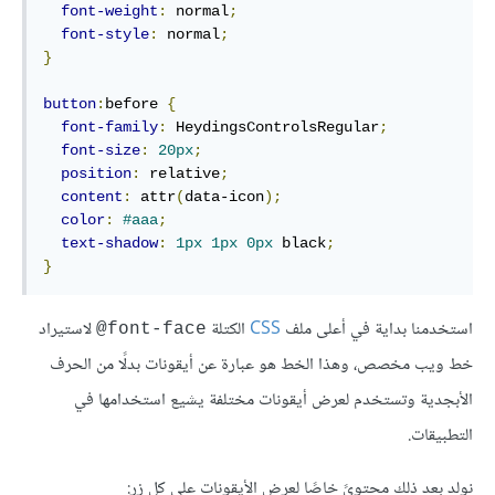
font-weight
:
 normal
;
font-style
:
 normal
;
}
button
:
before 
{
font-family
:
 HeydingsControlsRegular
;
font-size
:
20px
;
position
:
 relative
;
content
:
 attr
(
data-icon
);
color
:
#aaa
;
text-shadow
:
1px
1px
0px
 black
;
}
استخدمنا بداية في أعلى ملف
CSS
الكتلة
لاستيراد
font-face@
خط ويب مخصص، وهذا الخط هو عبارة عن أيقونات بدلًا من الحرف
اﻷبجدية وتستخدم لعرض أيقونات مختلفة يشيع استخدامها في
التطبيقات.
نولد بعد ذلك محتوىً خاصًا لعرض اﻷيقونات على كل زر: