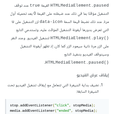
القيمة
عند توقف
true
HTMLMediaElement.paused
التشغيل مؤقتًا بما في ذلك عند ضبطته على القيمة 0 بعد تحميله أول
مرة. عند ذلك نضبط قيمة السمة
لزر التشغيل على
u
data-icon
التي تعرض بدورها أيقونة التشغيل المؤقت عليه، وتستدعي التابع
لتشغيل الفيديو. وعند النقر
()HTMLMediaElement.play
على الزر مرة ثانية سيعود الزر كما كان، إذ تظهر أيقونة التشغيل
وسيتوقف الفيديو بتنفيذ التابع
.
()HTMLMediaElement.paused
إيقاف عرض الفيديو
نضيف بداية الشيفرة التي تتعامل مع إيقاف تشغيل الفيديو تحت
الشيفرة السابقة:
stop
.
addEventListener
(
"click"
,
 stopMedia
);
media
.
addEventListener
(
"ended"
,
 stopMedia
);