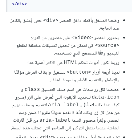
</div>
وضعنا المشغل بأكمله داخل العنصر
حتى يُنسّق بالكامل
<div>
عند الحاجة.
يحتوي العنصر
على عنصرين من النوع
<video>
كي نتمكن من تحميل تنسيقات مختلفة لمقطع
<source>
الفيديو وفقًا للمتصفح الذي نستخدمه.
وربما تكون أدوات تحكم HTML هي اﻷكثر أهمية هنا:
لدينا أربعة أزرار
لتشغيل وإيقاف العرض مؤقتًا
<button>
واﻹطفاء والتقديم للأمام والعودة للخلف.
خصصنا لكل زر سمات هي اسم صنف التنسيق
و
class
لتحديد اﻷيقونة التي تُعرض على الزر (سنرى
data-icon
كيف ننفذ ذلك لاحقًا) و
لتقديم وصف مفهوم
aria-label
عن عمل كل زر، وذلك لأننا لا نقدم عنوانًا مقروءًا ضمن وسم
العنصر. ويُقرأ محتوى السمة
من قبل قارئات
aria-label
الشاشة عندما ينتقل التركيز إلى العناصر التي تمتلك هذه السمة.
تضم الصفحة أيضًا مؤقتًا ضمن عنصر
يعرض الوقت
<div>