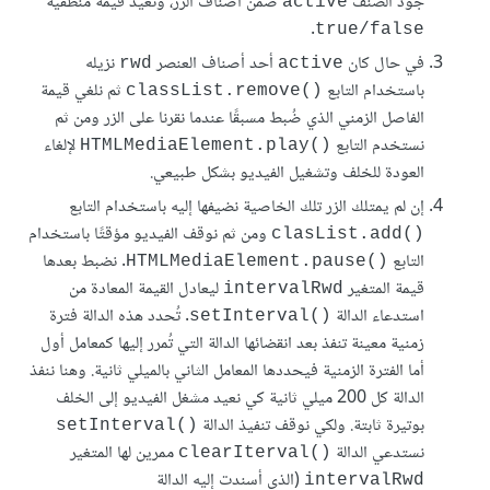
جود الصنف
ضمن أصناف الزر، وتعيد قيمة منطقية
active
.
true/false
في حال كان
أحد أصناف العنصر
نزيله
rwd
active
باستخدام التابع
ثم نلغي قيمة
()classList.remove
الفاصل الزمني الذي ضُبط مسبقًا عندما نقرنا على الزر ومن ثم
نستخدم التابع
ﻹلغاء
()HTMLMediaElement.play
العودة للخلف وتشغيل الفيديو بشكل طبيعي.
إن لم يمتلك الزر تلك الخاصية نضيفها إليه باستخدام التابع
ومن ثم نوقف الفيديو مؤقتًا باستخدام
()clasList.add
التابع
. نضبط بعدها
()HTMLMediaElement.pause
قيمة المتغير
ليعادل القيمة المعادة من
intervalRwd
استدعاء الدالة
. تُحدد هذه الدالة فترة
()setInterval
زمنية معينة تنفذ بعد انقضائها الدالة التي تُمرر إليها كمعامل أول
أما الفترة الزمنية فيحددها المعامل الثاني بالميلي ثانية. وهنا ننفذ
الدالة كل 200 ميلي ثانية كي نعيد مشغل الفيديو إلى الخلف
بوتيرة ثابتة. ولكي نوقف تنفيذ الدالة
()setInterval
نستدعي الدالة
ممرين لها المتغير
()clearIterval
(الذي أسندت إليه الدالة
intervalRwd