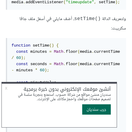
media
.
addEventListener
(
"timeupdate"
,
 setTime
);
ولتعريف الدالة
، أضف مايلي في أسفل ملف جافا
()setTime
سكريبت:
function
 setTime
()
{
const
 minutes 
=
Math
.
floor
(
media
.
currentTime 
/
60
);
const
 seconds 
=
Math
.
floor
(
media
.
currentTime 
-
 minutes 
*
60
);
const
 minuteValue 
=
minutes
.
toString
().
padStart
(
2
,
"0"
);
const
 secondValue 
=
seconds
.
toString
().
padStart
(
2
,
"0"
);
const
 mediaTime 
=
`
$
{
minuteValue
}:
$
{
secondValue
}`;
  timer
.
textContent 
=
 mediaTime
;