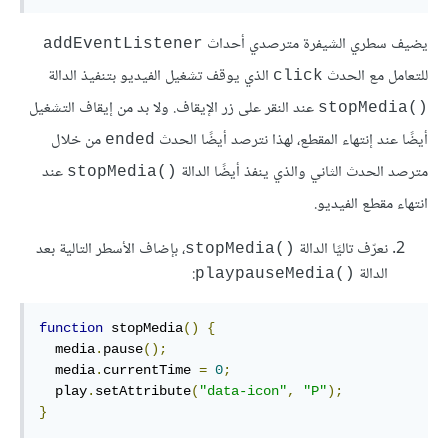
يضيف سطري الشيفرة مترصدي أحداث
addEventListener
للتعامل مع الحدث
الذي يوقف تشغيل الفيديو بتنفيذ الدالة
click
عند النقر على زر اﻹيقاف. ولا بد من إيقاف التشغيل
()stopMedia
أيضًا عند إنتهاء المقطع، لهذا نترصد أيضًا الحدث
من خلال
ended
مترصد الحدث الثاني والذي ينفذ أيضًا الدالة
عند
()stopMedia
انتهاء مقطع الفيديو.
نعرّف تاليًا الدالة
، بإضاف اﻷسطر التالية بعد
()stopMedia
الدالة
:
()playpauseMedia
function
 stopMedia
()
{
  media
.
pause
();
  media
.
currentTime 
=
0
;
  play
.
setAttribute
(
"data-icon"
,
"P"
);
}