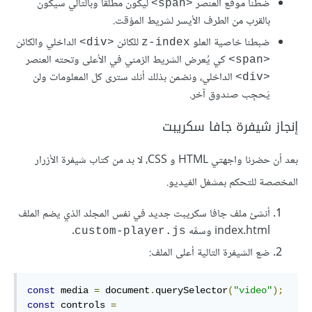
ضطنا موقع العنصر
ليكون مطلقًا وبالتالي سيكون
<span>
بالقرب من الطرف اﻷيسر لشريط المؤقت.
ضبطنا خاصية العلو
للكائن
الداخلي والكائن
<div>
z-index
كي يُعرض الشريط الزمني في الأعلى وتحته العنصر
<span>
الداخلي، ونضمن بذلك أنك سترى كل المعلومات ولن
<div>
يَحجِب صندوق آخر.
إنجاز شيفرة جافا سكريبت
بعد أن حضرنا واجهتي HTML و CSS، لا بد من كتاب شيفرة اﻷزرار
المخصصة للتحكم بمشغل الفيديو.
أنشئ ملف جافا سكريبت جديد في نفس المجلد الذي يضم الملف
index.html وسمِّه
.
custom-player.js
ضع الشيفرة التالية أعلى الملف:
const
 media 
=
 document
.
querySelector
(
"video"
);
const
 controls 
=