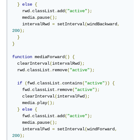
}
else
{
    rwd
.
classList
.
add
(
"active"
);
    media
.
pause
();
    intervalRwd 
=
 setInterval
(
windBackward
,
200
);
}
}
function
 mediaForward
()
{
  clearInterval
(
intervalRwd
);
  rwd
.
classList
.
remove
(
"active"
);
if
(
fwd
.
classList
.
contains
(
"active"
))
{
    fwd
.
classList
.
remove
(
"active"
);
    clearInterval
(
intervalFwd
);
    media
.
play
();
}
else
{
    fwd
.
classList
.
add
(
"active"
);
    media
.
pause
();
    intervalFwd 
=
 setInterval
(
windForward
,
200
);