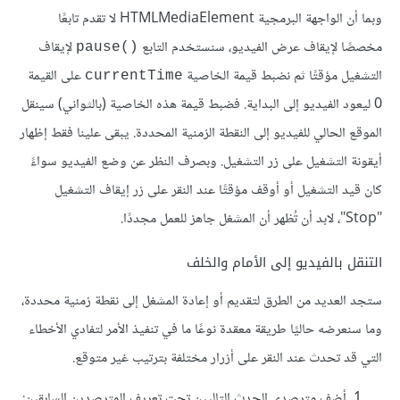
وبما أن الواجهة البرمجية HTMLMediaElement لا تقدم تابعًا
مخصصًا ﻹيقاف عرض الفيديو، سنستخدم التابع
ﻹيقاف
()pause
التشغيل مؤقتًا ثم نضبط قيمة الخاصية
على القيمة
currentTime
0 ليعود الفيديو إلى البداية. فضبط قيمة هذه الخاصية (بالثواني) سينقل
الموقع الحالي للفيديو إلى النقطة الزمنية المحددة. يبقى علينا فقط إظهار
أيقونة التشغيل على زر التشغيل. وبصرف النظر عن وضع الفيديو سواءً
كان قيد التشغيل أو أوقف مؤقتًا عند النقر على زر إيقاف التشغيل
"Stop"، لابد أن تُظهر أن المشغل جاهز للعمل مجددًا.
التنقل بالفيديو إلى اﻷمام والخلف
ستجد العديد من الطرق لتقديم أو إعادة المشغل إلى نقطة زمنية محددة،
وما سنعرضه حاليًا طريقة معقدة نوعًا ما في تنفيذ الأمر لتفادي اﻷخطاء
التي قد تحدث عند النقر على أزرار مختلفة بترتيب غير متوقع.
أضف مترصدي الحدث التاليين تحت تعريف المترصدين السابقين: