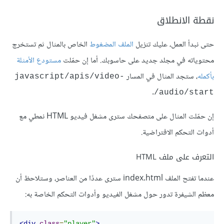
نقطة الانطلاق
حتى نبدأ العمل، عليك تنزيل
الملف المضغوط
الخاص بالمثال ثم تستخرج
محتوياته في مجلد جديد على حاسوبك. أما إن حمّلت
مستودع اﻷمثلة
بأكمله
، ستجد المثال في المسار
javascript/apis/video-
.
audio/start/
إن حمّلت المثال على متصفحك سترى مشغل فيديو HTML نمطي مع
أدوات التحكم الافتراضية.
التعرف على ملف HTML
عندما تفتح الملف index.html سترى عددًا من العناصر، وستلاحظ أن
معظم الشيفرة تدور حول مشغل الفيديو وأدوات التحكم الخاصة به:
<div
class
=
"player"
>