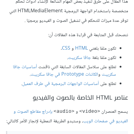
هذا المقال على طرق تنفيذ بعض المهام الشائعة كإنشاء أدوات تحكم
متخصصة باستخدام الواجهة البرمجية HTMLMediaElement التي
توفر عدة ميزات للتحكم في تشغيل الصوت و الفيديو برمجيًا .
ننصحك قبل المتابعة في قراءة هذه المقالات أن:
تكون ملمًا بلغتي
HTML
و
CSS
.
تكون ملمًا بلغة
جافا سكريبت
.
تطلع على سلاسل المقالات السابقة التي ناقشت
أساسيات جافا
سكريبت
و
الكائنات Prototype في جافا سكريبت
.
تطلع على
أساسيات الواجهات البرمجية في طرف العميل
.
عناصر HTML الخاصة بالصوت والفيديو
يسمح العنصران
و
بإدراج مقاطع الصوت و
<audio>
<video>
الفيديو في صفحات الويب
، وستبدو الطريقة النمطية ﻹنجاز اﻷمر كالتالي: