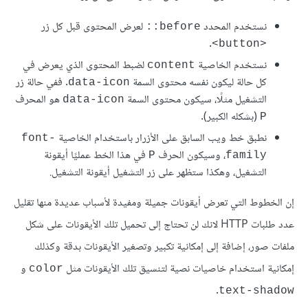
نستخدم المحدد
لعرض المحتوى قبل كل زر
before::
.
<button>
نستخدم الخاصية
لضبط المحتوى الذي يعرض في
content
كل حالة ليكون نفسه محتوى السمة
. ففي حالة زر
data-icon
التشغيل مثلًا، سيكون محتوى السمة
هو المحرف
data-icon
(بشكله الكبير).
P
نطبق خط ويب السابق على اﻷزرار باستخدام الخاصية
font-
، وسيكون الحرف
في هذا الخط عمليًا أيقونة
P
family
التشغيل، وهكذا ستظهر على زر التشغيل أيقونة التشغيل.
إن الخطوط التي تعرض أيقونات جميلة ومفيدة ﻷسباب عديدة منها تقليل
عدد طلبات HTTP لانك لن تحتاج إلى تحميل تلك اﻷيقونات على شكل
ملفات صور، إضافة إلى إمكانية تكبير وتصغير اﻷيقونات بدقة وكذلك
إمكانية استخدام خاصيات نصية لتنسيق تلك اﻷيقونات مثل
و
color
.
text-shadow