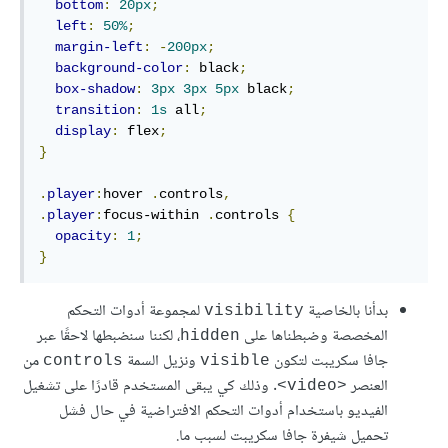
bottom
:
20px
;
left
:
50%
;
margin-left
:
-
200px
;
background-color
:
 black
;
box-shadow
:
3px
3px
5px
 black
;
transition
:
1s
 all
;
display
:
 flex
;
}
.
player
:
hover 
.
controls
,
.
player
:
focus-within 
.
controls 
{
opacity
:
1
;
}
بدأنا بالخاصية
لمجموعة أدوات التحكم
visibility
المخصصة وضبطناها على
، لكننا سنضبطها لاحقًا عبر
hidden
جافا سكريبت لتكون
ونزيل السمة
من
controls
visible
العنصر
. وذلك كي يبقى المستخدم قادرًا على تشغيل
<video>
الفيديو باستخدام أدوات التحكم الافتراضية في حال فشل
تحميل شيفرة جافا سكريبت لسبب ما.