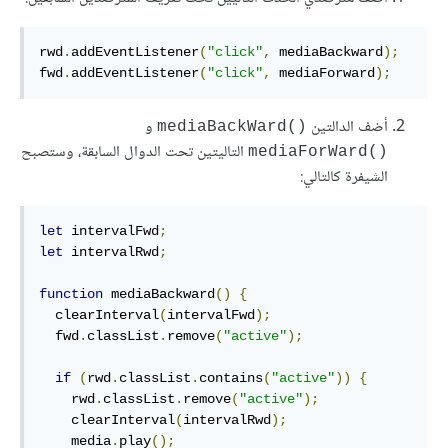
rwd
.
addEventListener
(
"click"
,
 mediaBackward
);
fwd
.
addEventListener
(
"click"
,
 mediaForward
);
أضف الدالتين
و
()mediaBackWard
التاليتين تحت الدوال السابقة، وستصبح
()mediaForWard
الشيفرة كالتالي:
let
 intervalFwd
;
let
 intervalRwd
;
function
 mediaBackward
()
{
  clearInterval
(
intervalFwd
);
  fwd
.
classList
.
remove
(
"active"
);
if
(
rwd
.
classList
.
contains
(
"active"
))
{
    rwd
.
classList
.
remove
(
"active"
);
    clearInterval
(
intervalRwd
);
    media
.
play
();