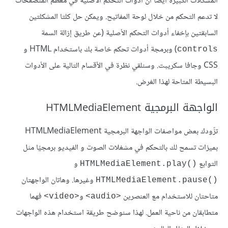
المشكلات الكبيرة أيضًا أن أدوات التحكم اﻷصلية في معظم المتصفحات
لا تدعم التحكم من خلال لوحة المفاتيح. ويمكن حل كلتا المشكلتين
السابقتين بإخفاء أدوات التحكم الأصلية (عن طريق إزالة السمة
) وبرمجة أدوات تحكم خاصة بك باستخدام HTML و
controls
CSS وجافا سكريبت. وسنلقي نظرة في اﻷقسام التالية على اﻷدوات
البسيطة المتاحة لهذا الغرض.
الواجهة البرمجية HTMLMediaElement
تزّودك بعض مواصفات الواجهة البرمجية HTMLMediaElement
بميزات تسمح لك بالتحكم في مشغلات الصوت و الفيديو برمجيًا مثل
التوابع
و
()HTMLMediaElement.play
وغيرها. وهاتان الواجهتان
()HTMLMediaElement.pause
متاحتان للاستخدام مع العنصرين
و
فهما
<video>
<audio>
متطابقان من ناحية العمل. لهذا سنوضح طريقة استخدام هذه الواجهات