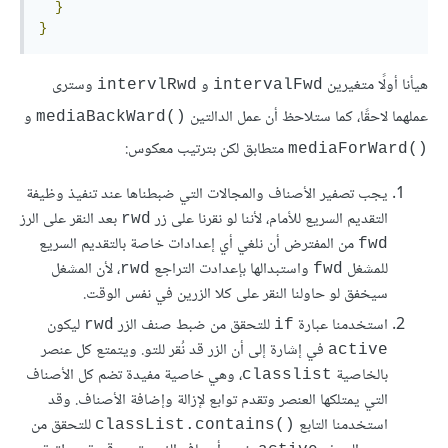
}
}
هيأنا أولًا متغيرين
و
وسترى
intervlRwd
intervalFwd
عملهما لاحقًا، كما ستلاحظ أن عمل الدالتين
و
()mediaBackWard
متطابق لكن بترتيب معكوس:
()mediaForWard
يجب تصفير اﻷصناف والمجالات التي ضبطناها عند تنفيذ وظيفة
التقديم السريع للأمام، لأننا لو نقرنا على زر
بعد النقر على الرز
rwd
من المفترض أن نلغي أي إعدادات خاصة بالتقديم السريع
fwd
للمشغل
واستبدالها بإعدادت التراجع
، لأن المشغل
rwd
fwd
سيخفق لو حاولنا النقر على كلا الزرين في نفس الوقت.
استخدمنا عبارة
للتحقق من ضبط صنف الزر
ليكون
rwd
if
في إشارة إلى أن الزر قد نُقر للتو. ويتمتع كل عنصر
active
بالخاصية
، وهي خاصية مفيدة تضم كل الأصناف
classlist
التي يمتلكها العنصر وتقدم توابع ﻹزالة وإضافة اﻷصناف. وقد
استخدمنا التابع
للتحقق من
()classList.contains