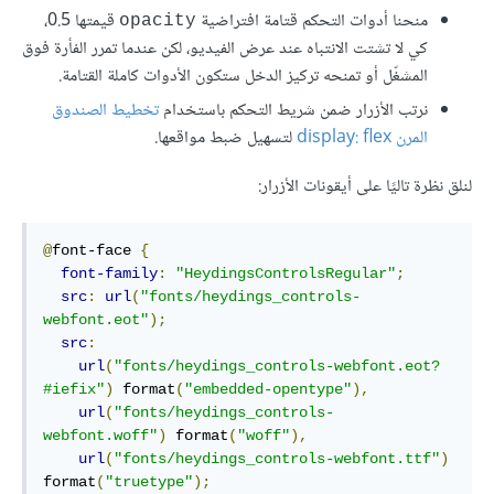
منحنا أدوات التحكم قتامة افتراضية
قيمتها 0.5،
opacity
كي لا تشتت الانتباه عند عرض الفيديو، لكن عندما تمرر الفأرة فوق
المشغّل أو تمنحه تركيز الدخل ستكون اﻷدوات كاملة القتامة.
نرتب اﻷزرار ضمن شريط التحكم باستخدام
تخطيط الصندوق
المرن display: flex
لتسهيل ضبط مواقعها.
لنلق نظرة تاليًا على أيقونات اﻷزرار:
@
font-face 
{
font-family
:
"HeydingsControlsRegular"
;
src
:
url
(
"fonts/heydings_controls-
webfont.eot"
);
src
:
url
(
"fonts/heydings_controls-webfont.eot?
#iefix"
)
 format
(
"embedded-opentype"
),
url
(
"fonts/heydings_controls-
webfont.woff"
)
 format
(
"woff"
),
url
(
"fonts/heydings_controls-webfont.ttf"
)
format
(
"truetype"
);