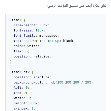
لنلق نظرة أيضًا على تنسيق المؤقت الزمني:
.
timer 
{
line-height
:
38px
;
font-size
:
10px
;
font-family
:
 monospace
;
text-shadow
:
1px
1px
0px
 black
;
color
:
 white
;
flex
:
5
;
position
:
 relative
;
}
.
timer div 
{
position
:
 absolute
;
background-color
:
rgb
(
255
255
255
/
20%
);
left
:
0
;
top
:
0
;
width
:
0
;
height
:
38px
;
z-index
:
2
;