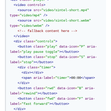
<video
controls
>
<source
src
=
"video/sintel-short.mp4"
type
=
"video/mp4"
/>
<source
src
=
"video/sintel-short.webm"
type
=
"video/webm"
/>
<!-- fallback content here -->
</video>
<div
class
=
"controls"
>
<button
class
=
"play"
data-icon
=
"P"
aria-
label
=
"play pause toggle"
></button>
<button
class
=
"stop"
data-icon
=
"S"
aria-
label
=
"stop"
></button>
<div
class
=
"timer"
>
<div></div>
<span
aria-label
=
"timer"
>
00:00
</span>
</div>
<button
class
=
"rwd"
data-icon
=
"B"
aria-
label
=
"rewind"
></button>
<button
class
=
"fwd"
data-icon
=
"F"
aria-
label
=
"fast forward"
></button>
</div>