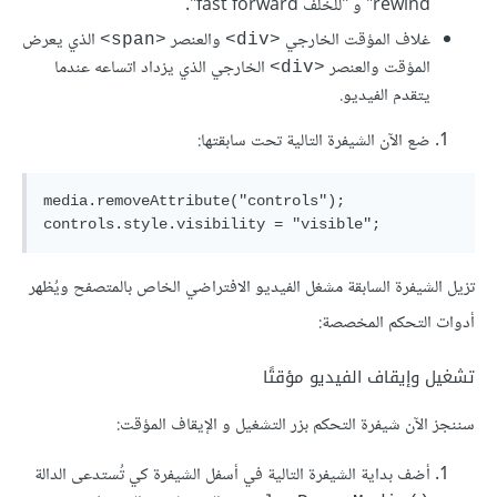
rewind" و "للخلف fast forward".
غلاف المؤقت الخارجي
والعنصر
الذي يعرض
<span>
<div>
المؤقت والعنصر
الخارجي الذي يزداد اتساعه عندما
<div>
يتقدم الفيديو.
ضع اﻵن الشيفرة التالية تحت سابقتها:
media.removeAttribute("controls");

تزيل الشيفرة السابقة مشغل الفيديو الافتراضي الخاص بالمتصفح ويُظهر
أدوات التحكم المخصصة:
تشغيل وإيقاف الفيديو مؤقتًا
سننجز اﻵن شيفرة التحكم بزر التشغيل و اﻹيقاف المؤقت:
أضف بداية الشيفرة التالية في أسفل الشيفرة كي تُستدعى الدالة