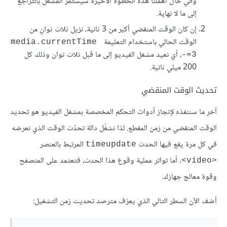
وفي حال أهملنا هذه الخطوة اﻷخيرة سيستمر المشغل بالتراجع
إلى ما لا نهاية.
إن كان الوقت المنقضي أكبر من 3 ثانية، نزيل ثلاث ثوانٍ من
الوقت الحالي باستخدام التعليمة
media.currentTime 
، أي نعيد مشغل الفيديو إلى ما قبل ثلاث ثوان وذلك كل
-=3
200 ميلي ثانية.
تحديث الوقت المنقضي
آخر ما سننفذه ﻹنجاز أدوات التحكم المخصصة بمشغل الفيديو هو تحديد
الوقت المنقضي من زمن المقطع. لذا نشغّل دالة تحدّث الوقت الذي نعرضه
في كل مرة يقع فيها الحدث
المرتبط بالعنصر
timeupdate
. أما تواتر عملية وقوع هذا الحدث، فتعتمد على المتصفح
<video>
وقوة معالج جهازك.
أضف اﻵن السطر التالي الذي يعرّف مترصد تحديث زمن التشغيل: