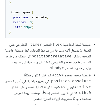
}
.
timer span 
{
position
:
 absolute
;
z-index
:
3
;
left
:
19px
;
}
ضبطنا قيمة الخاصية
للعنصر
الخارجي على
timer.
flex
القيمة 5 لتشغل أكبر مساحة من شريط التحكم. كما ضبطنا خاصية
الموقع بالشكل
كي نتمكن من ضبط
position:relative
العناصر ضمن العنصر الخارجي كما نشاء وبالنسبة إلى حدوده
وليس حدود العنصر
.
<body>
ضبطنا موقع العنصر
الداخلي ليكون مطلقًا
<div>
لكي يظهر مباشرة في أعلى العنصر
position:absolute
الخارجي. كما ضبطنا قيمة اتساع العنصر على الشكل
<div>
كي لا يُرى العنصر إطلاقًا. وعندما يبدأ العرض
width:0
نستخدم جافا سكريبت لزيادة اتساع العنصر.