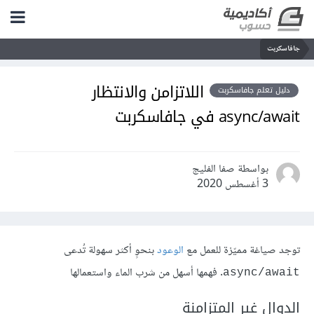
جافاسكربت
اللاتزامن والانتظار
دليل تعلم جافاسكربت
async/await في جافاسكربت
بواسطة صفا الفليج
3 أغسطس 2020
توجد صياغة مميّزة للعمل مع
الوعود
بنحوٍ أكثر سهولة تُدعى
. فهمها أسهل من شرب الماء واستعمالها
async/await
الدوال غير المتزامنة