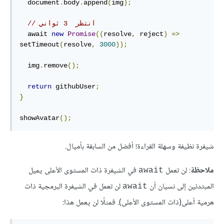
  document
.
body
.
append
(
img
);
// انتظر  3 ثواني
  await 
new
Promise
((
resolve
,
 reject
)
=>
setTimeout
(
resolve
,
3000
));
  img
.
remove
();
return
 githubUser
;
}
showAvatar
();
شيفرة نظيفة وسهلة القراءة! أفضل من السابقة بأميال.
ملاحظة
: لن تعمل
في الشيفرة ذات المستوى الأعلى يميل
await
المبتدئين إلى نسيان أن
لن تعمل في الشيفرة البرمجية ذات
await
هرمية أعلى(ذات المستوى الأعلى). فمثلًا لن يعمل هذا: