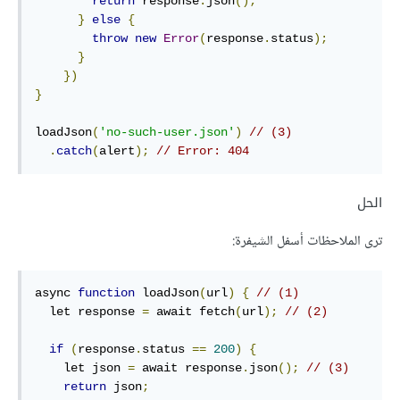
return
 response
.
json
();
}
else
{
throw
new
Error
(
response
.
status
);
}
})
}
loadJson
(
'no-such-user.json'
)
// (3)
.
catch
(
alert
);
// Error: 404
الحل
ترى الملاحظات أسفل الشيفرة:
async 
function
 loadJson
(
url
)
{
// (1)
  let response 
=
 await fetch
(
url
);
// (2)
if
(
response
.
status 
==
200
)
{
    let json 
=
 await response
.
json
();
// (3)
return
 json
;