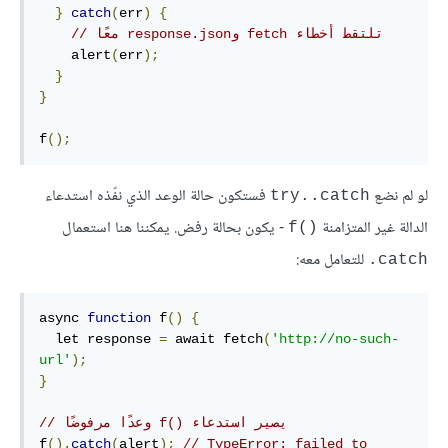
}
catch
(
err
)
{
// ‫تلتقط أخطاء fetch وresponse.json معًا
    alert
(
err
);
}
}
f
();
لو لم نضع
فستكون حالة الوعد الذي نفّذه استدعاء
try..catch
الدالة غير المتزامنة
- يكون بحالة رفض. يمكننا هنا استعمال
f()‎
للتعامل معه:
‎.catch
async 
function
 f
()
{
  let response 
=
 await fetch
(
'http://no-such-
url'
);
}
// ‫يصير استدعاء f()‎ وعدًا مرفوضًا
f
().
catch
(
alert
);
// TypeError: failed to 