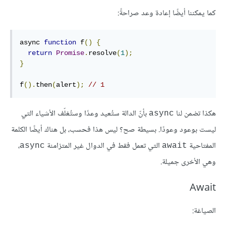
كما يمكننا أيضًا إعادة وعد صراحةً:
async 
function
 f
()
{
return
Promise
.
resolve
(
1
);
}
f
().
then
(
alert
);
// 1
هكذا تضمن لنا
بأنّ الدالة ستُعيد وعدًا وستُغلّف الأشياء التي
async
ليست بوعود وعودًا. بسيطة صح؟ ليس هذا فحسب، بل هناك أيضًا الكلمة
المفتاحية
التي تعمل فقط في الدوال غير المتزامنة
،
async
await
وهي الأخرى جميلة.
Await
الصياغة: