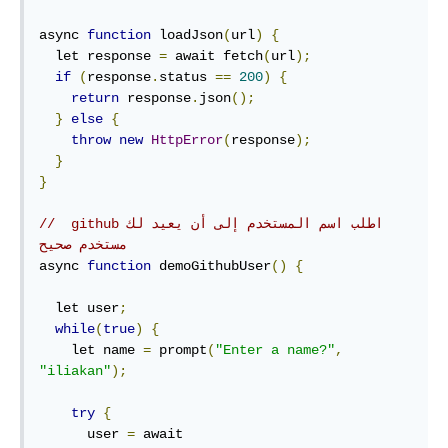
async 
function
 loadJson
(
url
)
{
  let response 
=
 await fetch
(
url
);
if
(
response
.
status 
==
200
)
{
return
 response
.
json
();
}
else
{
throw
new
HttpError
(
response
);
}
}
// ‫اطلب اسم المستخدم إلى أن يعيد لك github 
مستخدم صحيح
async 
function
 demoGithubUser
()
{
  let user
;
while
(
true
)
{
    let name 
=
 prompt
(
"Enter a name?"
,
"iliakan"
);
try
{
      user 
=
 await 