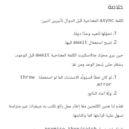
خلاصة
لكلمة
المفتاحية قبل الدوال تأثيرين اثنين:
async
تحوّلها لتُعيد وعدًا دومًا.
تتيح استعمال
فيها.
await
حين يرى محرّك جافاسكربت الكلمة المفتاحية
قبل الوعود،
await
ينتظر حتّى يُنجز الوعد ومن ثمّ:
لو كان خطأ فسيُولِّد الاستثناء كما لو استعملنا
throw 
.
error
وإلّا أعاد الناتج.
تقدّم لنا هتين الكلمتين معًا إطار عمل رائع نكتب به شيفرات غير متزامنة
تسهل علينا قراءتها كما وكتابتها.