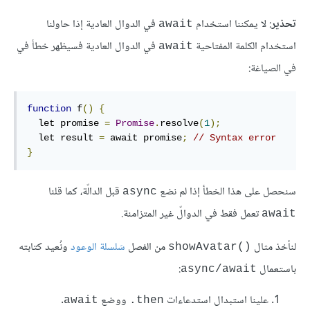
تحذير
: لا يمكننا استخدام
في الدوال العادية إذا حاولنا
await
استخدام الكلمة المفتاحية
في الدوال العادية فسيظهر خطأ في
await
في الصياغة:
function
 f
()
{
  let promise 
=
Promise
.
resolve
(
1
);
  let result 
=
 await promise
;
// Syntax error
}
سنحصل على هذا الخطأ إذا لم نضع
قبل الدالّة، كما قلنا
async
تعمل فقط في الدوالّ غير المتزامنة.
await
لنأخذ مثال
من الفصل
سَلسلة الوعود
ونُعيد كتابته
showAvatar()‎
باستعمال
:
async/await
علينا استبدال استدعاءات
ووضع
.
await
‎.then