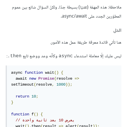
ملاحظة: هذه المهمّة (تقنيًا) بسيطة جدًا، ولكنّ السؤال شائع بين عموم
المطوّرين الجدد على async/await.
الحل
هنا تأتي فائدة معرفة طريقة عمل هذه الأمور.
ليس عليك إلّا معاملة استدعاء
وكأنّه وعد ووضع تابِع
:
‎.then
async
async 
function
 wait
()
{
  await 
new
Promise
(
resolve 
=>
setTimeout
(
resolve
,
1000
));
return
10
;
}
function
 f
()
{
// يعرض 10 بعد ثانية واحدة
  wait
().
then
(
result 
=>
 alert
(
result
));