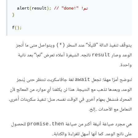
// "done!" تم!‏
);
result
(
  alert
}
f
();
يتوقّف تنفيذ الدالة ”قليلًا“ عند السطر
ويتواصل متى ما أُنجز
(*)
الوعد وصار
ناتجه. الشيفرة أعلاه تعرض ”تم!“ بعد ثانية
result
واحدة.
لنوضح أمرًا مهمًا: تجعل
لغة جافاسكربت تنتظر حتى يُنجز
await
الوعد، وبعدها تذهب مع النتيجة. هذا لن يكلفنا أي موارد من المعالج لأن
المحرك مُنشغل بمهام أخرى في الوقت نفسه، مثل: تنفيذ سكربتات أُخرى،
التعامل مع الأحداث ..إلخ.
هي مجرد صياغة أنيقة أكثر من صياغة
للحصول
promise.then
على ناتج الوعد. كما أنها أسهل للقراءة والكتابة..