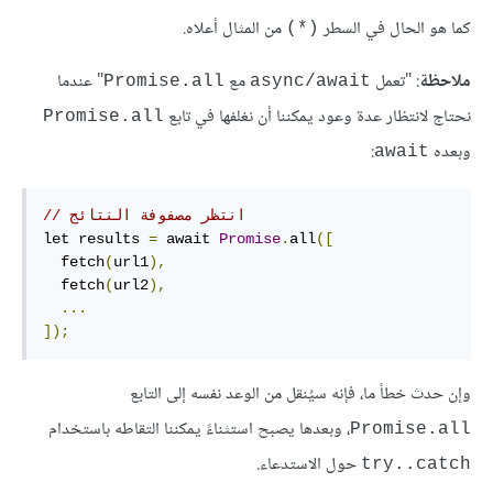
كما هو الحال في السطر
من المثال أعلاه.
(*)
ملاحظة
: "تعمل
مع
" عندما
Promise.all
async/await
نحتاج لانتظار عدة وعود يمكننا أن نغلفها في تابع
Promise.all
وبعده
:
await
// انتظر مصفوفة النتائج 
let results 
=
 await 
Promise
.
all
([
  fetch
(
url1
),
  fetch
(
url2
),
...
]);
وإن حدث خطأ ما، فإنه سيُنقل من الوعد نفسه إلى التابع
، وبعدها يصبح استثناءً يمكننا التقاطه باستخدام
Promise.all
حول الاستدعاء.
try..catch