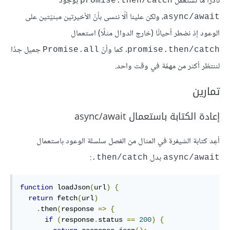
نادرًا ما نستعمل
بوجود
promise.then/catch
، ولكن علينا ألّا ننسى بأنّ الأخيرتين مبنيّتين على
async/await
الوعود إذ نضطر أحيانًا (خارج الدوال مثلًا) استعمال
. كما وأنّ
جميل جدًا
Promise.all
promise.then/catch
لننتظر أكثر من مهمّة في وقت واحد.
تمارين
إعادة الكتابة باستعمال async/await
أعِد كتابة الشيفرة في المثال من الفصل سلسلة الوعود باستعمال
بدل
:
‎.then/catch
async/await
function
 loadJson
(
url
)
{
return
 fetch
(
url
)
.
then
(
response 
=>
{
if
(
response
.
status 
==
200
)
{