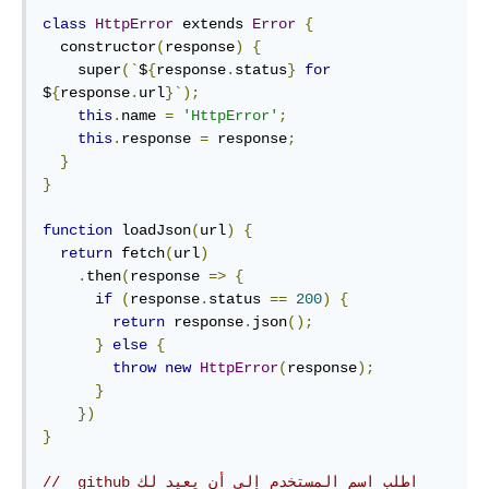
class
HttpError
 extends 
Error
{
  constructor
(
response
)
{
    super
(`
$
{
response
.
status
}
for
$
{
response
.
url
}`);
this
.
name 
=
'HttpError'
;
this
.
response 
=
 response
;
}
}
function
 loadJson
(
url
)
{
return
 fetch
(
url
)
.
then
(
response 
=>
{
if
(
response
.
status 
==
200
)
{
return
 response
.
json
();
}
else
{
throw
new
HttpError
(
response
);
}
})
}
// ‫اطلب اسم المستخدم إلى أن يعيد لك github 