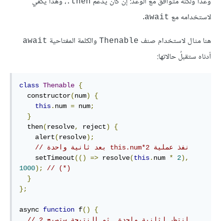
وعدًا ولكنه متوافق مع الوعد: إن كان يدعم
، وهذا يكفي
‎.then
لاستخدامه مع
.
await
هنا مثال لاستخدام صنف
والكلمة المفتاحية
await
Thenable
أدناه ستقبلُ حالاتها:
class
Thenable
{
  constructor
(
num
)
{
this
.
num 
=
 num
;
}
  then
(
resolve
,
 reject
)
{
    alert
(
resolve
);
// ‫نفذ عملية this.num*2 بعد ثانية واحدة
    setTimeout
(()
=>
 resolve
(
this
.
num 
*
2
),
1000
);
// (*)
}
};
async 
function
 f
()
{
// انتظر لثانية واحدة. ثم النتيجة ستصبح 2 