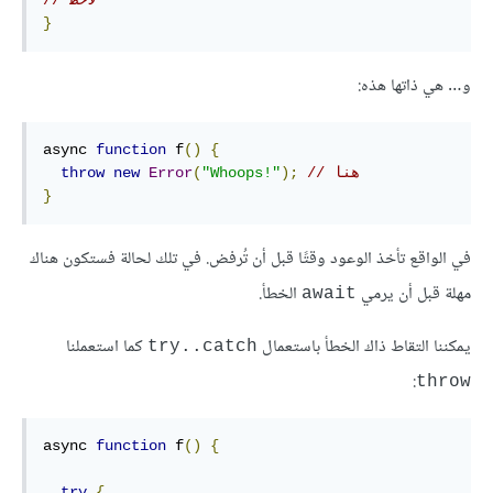
// لاحظ
}
و… هي ذاتها هذه:
async 
function
 f
()
{
// هنا
);
"Whoops!"
(
Error
new
throw
}
في الواقع تأخذ الوعود وقتًا قبل أن تُرفض. في تلك لحالة فستكون هناك
مهلة قبل أن يرمي
الخطأ.
await
يمكننا التقاط ذاك الخطأ باستعمال
كما استعملنا
try..catch
:
throw
async 
function
 f
()
{
try
{