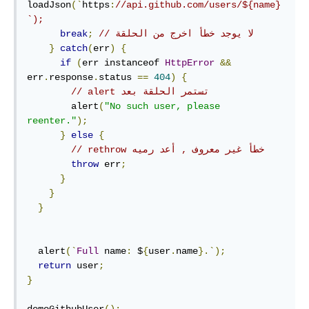
loadJson
(`
https
:
//api.github.com/users/${name}
`);
// لا يوجد خطأ اخرج من الحلقة
;
break
}
catch
(
err
)
{
if
(
err instanceof 
HttpError
&&
err
.
response
.
status 
==
404
)
{
// ‫تستمر الحلقة بعد alert
        alert
(
"No such user, please 
reenter."
);
}
else
{
// ‫خطأ غير معروف , أعد رميه rethrow
throw
 err
;
}
}
}
  alert
(`
Full
 name
:
 $
{
user
.
name
}.`);
return
 user
;
}