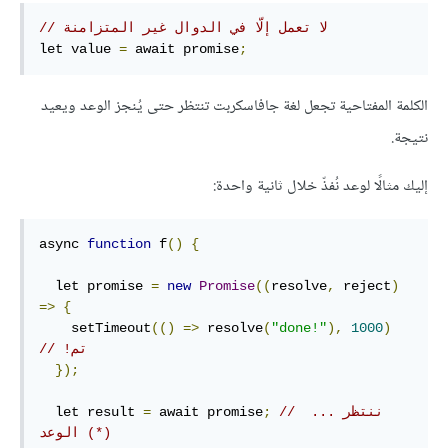
// لا تعمل إلّا في الدوال غير المتزامنة
let value 
=
 await promise
;
الكلمة المفتاحية تجعل لغة جافاسكربت تنتظر حتى يُنجز الوعد ويعيد
نتيجة.
إليك مثالًا لوعد نُفذّ خلال ثانية واحدة:
async 
function
 f
()
{
  let promise 
=
new
Promise
((
resolve
,
 reject
)
=>
{
    setTimeout
(()
=>
 resolve
(
"done!"
),
1000
)
// تم!‏
});
// ننتظر ... 
;
 await promise
=
  let result 
الوعد (*)