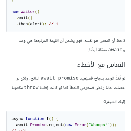
new
Waiter
()
.
wait
()
.
then
(
alert
);
// 1
لاحظ أن المعنى هو نفسه: فهو يضمن أن القيمة المرتجعة هي وعد
و
مفعّلة أيضًا.
await
التعامل مع الأخطاء
لو نُفذّ الوعد بنجاح فسيُعيد
الناتج، ولكن لو
await promise
حصلت حالة رفض فسترمي الخطأ كما لو كانت إفادة
مكتوبة.
throw
إليك الشيفرة:
async 
function
 f
()
{
  await 
Promise
.
reject
(
new
Error
(
"Whoops!"
));