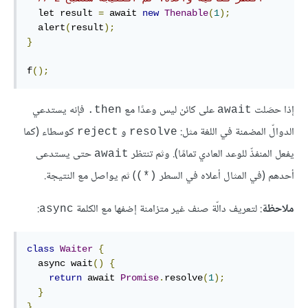
  let result 
=
 await 
new
Thenable
(
1
);
  alert
(
result
);
}
f
();
إذا حصَلت
على كائن ليس وعدًا مع
فإنه يستدعي
‎.then
await
الدوالّ المضمنة في اللغة مثل:
و
كوسطاء (كما
reject
resolve
يفعل المنفذّ للوعد العادي تمامًا). وثم تنتظر
حتى يستدعى
await
أحدهم (في المثال أعلاه في السطر
) ثم يواصل مع النتيجة.
(*)
ملاحظة
: لتعريف دالّة صنف غير متزامنة إضفها مع الكلمة
:
async
class
Waiter
{
  async wait
()
{
return
 await 
Promise
.
resolve
(
1
);
}
}