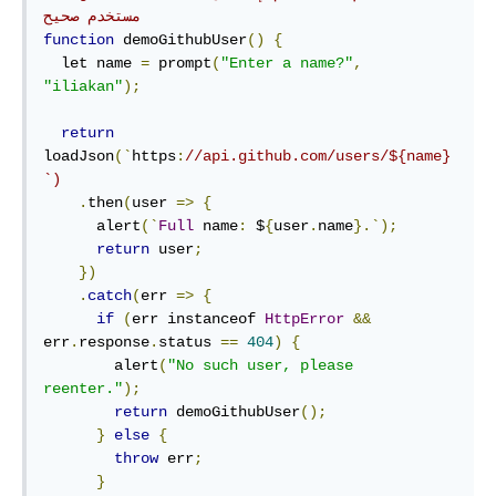
مستخدم صحيح
function
 demoGithubUser
()
{
  let name 
=
 prompt
(
"Enter a name?"
,
"iliakan"
);
return
loadJson
(`
https
:
//api.github.com/users/${name}
`)
.
then
(
user 
=>
{
      alert
(`
Full
 name
:
 $
{
user
.
name
}.`);
return
 user
;
})
.
catch
(
err 
=>
{
if
(
err instanceof 
HttpError
&&
err
.
response
.
status 
==
404
)
{
        alert
(
"No such user, please 
reenter."
);
return
 demoGithubUser
();
}
else
{
throw
 err
;
}