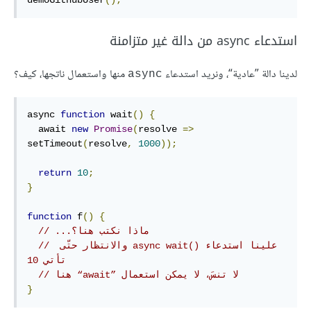
demoGithubUser
();
استدعاء async من دالة غير متزامنة
لدينا دالة ”عادية“، ونريد استدعاء
منها واستعمال ناتجها، كيف؟
async
async 
function
 wait
()
{
  await 
new
Promise
(
resolve 
=>
setTimeout
(
resolve
,
1000
));
return
10
;
}
function
 f
()
{
// ...ماذا نكتب هنا؟
// ‫علينا استدعاء async wait()‎ والانتظار حتّى 
تأتي 10
// ‫لا تنسَ، لا يمكن استعمال ”await“ هنا
}