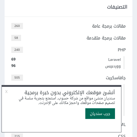
التصنيفات
مقالات برمجة عامة
260
مقالات برمجة متقدمة
58
PHP
240
69
Laravel
96
ووردبريس
جافاسكربت
505
5
لغة TypeScript
70
Node.js
52
React
21
Vue.js
(و 3 أكثر)
HTML
82
CSS
215