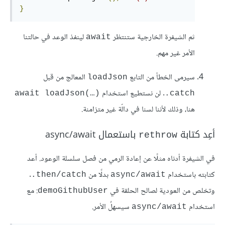
}
ثم الشيفرة الخارجية ستنتظر
لينفذ الوعد في حالتنا
await
الأمر غير مهم.
سيرمى الخطأ من التابع
المعالج من قبل
loadJson
. لن نستطيع استخدام
await loadJson(…)‎
‎.catch
هنا، وذلك لأننا لسنا في دالّة غير متزامنة.
أعِد كتابة
باستعمال async/await
rethrow
في الشيفرة أدناه مثلًا عن إعادة الرمي من فصل سلسلة الوعود. أعد
كتابته باستخدام
بدلًا من
.
‎.then/catch
async/await
وتخلص من العودية لصالح الحلقة في
: مع
demoGithubUser
استخدام
سيسهلُ الأمر.
async/await