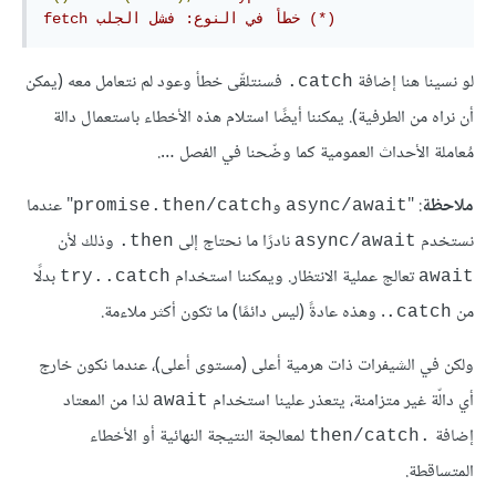
fetch خطأ في النوع: فشل الجلب (*)
لو نسينا هنا إضافة
فسنتلقّى خطأ وعود لم نتعامل معه (يمكن
‎.catch
أن نراه من الطرفية). يمكننا أيضًا استلام هذه الأخطاء باستعمال دالة
مُعاملة الأحداث العمومية كما وضّحنا في الفصل ….
ملاحظة
: "
و
" عندما
promise.then/catch
async/await
نستخدم
نادرًا ما نحتاج إلى
وذلك لأن
‎.then
async/await
تعالج عملية الانتظار. ويمكننا استخدام
بدلًا
try..catch
await
من
. وهذه عادةً (ليس دائمًا) ما تكون أكثر ملاءمة.
‎.catch
ولكن في الشيفرات ذات هرمية أعلى (مستوى أعلى)، عندما نكون خارج
أي دالّة غير متزامنة، يتعذر علينا استخدام
لذا من المعتاد
await
إضافة
لمعالجة النتيجة النهائية أو الأخطاء
.then/catch
المتساقطة.