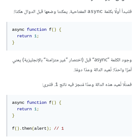
فلنبدأ أولًا بكلمة
المفتاحية. يمكننا وضعها قبل الدوال هكذا:
async
async 
function
 f
()
{
return
1
;
}
وجود الكلمة ”async“ قبل (اختصار ”غير متزامنة“ بالإنجليزية) يعني
أمرًا واحدًا: تُعيد الدالة وعدًا دومًا.
فمثلًا تُعيد هذه الدالة وعدًا مُنجز فيه ناتج
. فلنرى:
1
async 
function
 f
()
{
return
1
;
}
f
().
then
(
alert
);
// 1