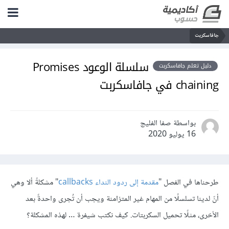
جافاسكربت
سلسلة الوعود Promises
دليل تعلم جافاسكربت
chaining في جافاسكربت
بواسطة صفا الفليج
16 يوليو 2020
طرحناها في الفصل "
مقدمة إلى ردود النداء callbacks
" مشكلةً ألا وهي
أنّ لدينا تسلسلًا من المهام غير المتزامنة ويجب أن تُجرى واحدةً بعد
الأخرى، مثلًا تحميل السكربتات. كيف نكتب شيفرة … لهذه المشكلة؟