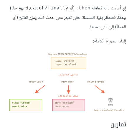
إن أعادت دالة مُعاملة
(أو
، لا يهمّ حقًا)
catch/finally
‎.then
وعدًا، فتنتظر بقية السلسلة حتّى تُنجز متى حدث ذلك يُمرّر الناتج (أو
الخطأ) إلى التي بعدها.
إليك الصورة الكاملة:
تمارين