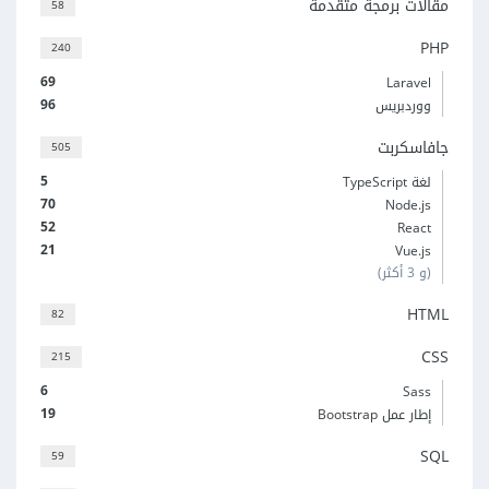
مقالات برمجة متقدمة
58
PHP
240
69
Laravel
96
ووردبريس
جافاسكربت
505
5
لغة TypeScript
70
Node.js
52
React
21
Vue.js
(و 3 أكثر)
HTML
82
CSS
215
6
Sass
19
إطار عمل Bootstrap
SQL
59