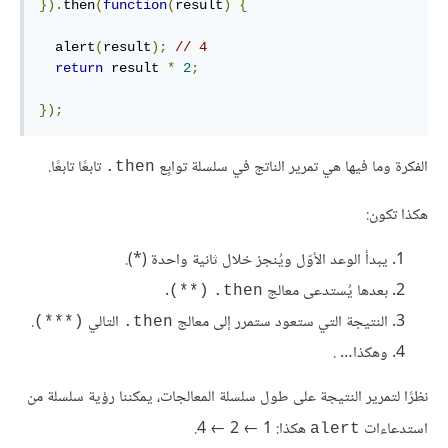
}).
then
(
function
(
result
)
{
  alert
(
result
);
// 4
return
 result 
*
2
;
});
الفكرة وما فيها هي تمرير الناتج في سلسلة توابِع
تابعًا تابعًا.
‎.then
هكذا تكون:
يبدأ الوعد الأوّل ويُنجز خلال ثانية واحدة (*).
بعدها يُستدعى معالج
.
(**)
‎.then
النتيجة التي ستعود ستمرر إلى معالج
التالي
.
(***)
‎.then
وهكذا… .
نظرًا لتمرير النتيجة على طول سلسلة المعالجات، يمكننا رؤية سلسلة من
استدعاءات
هكذا: 1 ← 2 ← 4.
alert