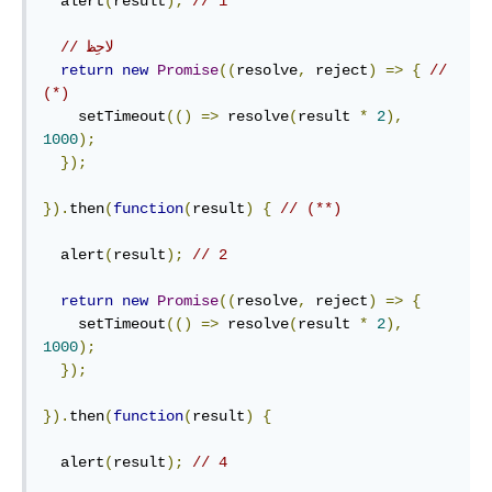
  alert
(
result
);
// 1
// لاحِظ
return
new
Promise
((
resolve
,
 reject
)
=>
{
// 
(*)
    setTimeout
(()
=>
 resolve
(
result 
*
2
),
1000
);
});
}).
then
(
function
(
result
)
{
// (**)
  alert
(
result
);
// 2
return
new
Promise
((
resolve
,
 reject
)
=>
{
    setTimeout
(()
=>
 resolve
(
result 
*
2
),
1000
);
});
}).
then
(
function
(
result
)
{
  alert
(
result
);
// 4