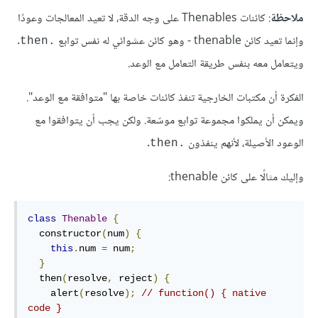
ملاحظة
: كائنات Thenables على وجه الدقة، لا تعيد المعالجات وعودًا
وإنما تعيد كائن thenable - وهو كائن عشوائي له نفس توابع
.
.then
ويتعامل معه بنفس طريقة التعامل مع الوعد.
الفكرة أن مكتبات الخارجية تنفذ كائنات خاصة بها "متوافقة مع الوعد".
ويمكن أن يملكوا مجموعة توابع موسّعة. ولكن يجب أن يتوافقوا مع
الوعود الأصيلة، لأنهم ينفذون
.
.then
وإليك مثالًا على كائن thenable:
class
Thenable
{
  constructor
(
num
)
{
this
.
num 
=
 num
;
}
  then
(
resolve
,
 reject
)
{
    alert
(
resolve
);
// function() { native 
code }