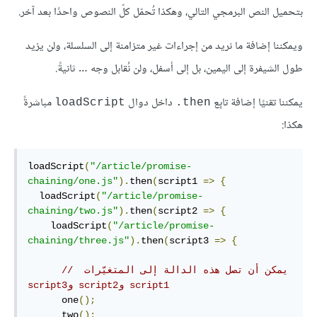
بتحميل النص البرمجي التالي، وهكذا تُحمّل كلّ النصوص واحدًا بعد آخر.
ويمكننا إضافة ما نريد من إجراءات غير متزامنة إلى السلسلة، ولن يزيد
طول الشيفرة إلى اليمين، بل إلى أسفل، ولن نُقابل وجه … ثانيةً.
يمكننا تقنيًا إضافة تابِع
داخل دوال
مباشرةً
loadScript
‎.then
هكذا:
loadScript
(
"/article/promise-
chaining/one.js"
).
then
(
script1 
=>
{
  loadScript
(
"/article/promise-
chaining/two.js"
).
then
(
script2 
=>
{
    loadScript
(
"/article/promise-
chaining/three.js"
).
then
(
script3 
=>
{
// ‫يمكن أن تصل هذه الدالة إلى المتغيّرات 
script1 وscript2 وscript3
      one
();
      two
();