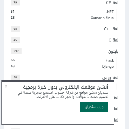
لغة C#‎
79
31
‎.NET
28
منصة Xamarin
لغة C++‎
68
لغة C
45
بايثون
297
66
Flask
43
Django
لغة روبي
50
23
إطار العمل Ruby on Rails
لغة Go
58
لغة جافا
95
لغة Kotlin
5