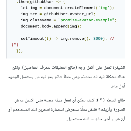
.
then
(
githubUser 
=>
{
    let img 
=
 document
.
createElement
(
'img'
);
    img
.
src 
=
 githubUser
.
avatar_url
;
    img
.
className 
=
"promise-avatar-example"
;
    document
.
body
.
append
(
img
);
    setTimeout
(()
=>
 img
.
remove
(),
3000
);
// 
(*)
});
الشيفرة تعمل على أكمل وجه (طالِع التعليقات لتعرف التفاصيل). ولكن
هناك مشكلة فيه قد تحدث، وهي خطأ شائع يقع فيه من يستعمل الوعود
أوّل مرّة.
طالِع السطر
: كيف يمكن أن نفعل مهمّة معينة
متى
اكتمل عرض
(*)
الصورة وأُزيلت؟ فلنقل مثلًا سنعرض استمارة لتحرير ذلك المستخدم أو
أيّ شيء آخر. حاليًا… ذلك مستحيل.