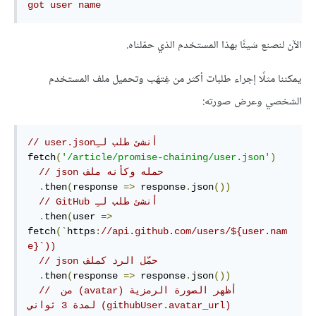
got user name
الآن لنصنع شيئًا بهذا المستخدم الذي حمّلناه.
يمكننا مثلًا إجراء طلبات أكثر من غِت‎هَب وتحميل ملف المستخدم
الشخصي وعرض صورته:
// ‫أنشئ طلب لـِuser.json
fetch
(
'/article/promise-chaining/user.json'
)
// ‫حمله وكأنه ملف json
.
then
(
response 
=>
 response
.
json
())
// ‫أنشئ طلب لـِ GitHub
.
then
(
user 
=>
fetch
(`
https
:
//api.github.com/users/${user.nam
e}`))
// ‫حمّل الرد كملف json
.
then
(
response 
=>
 response
.
json
())
// ‫أظهر الصورة الرمزية (avatar) من 
(githubUser.avatar_url) لمدة 3 ثواني 