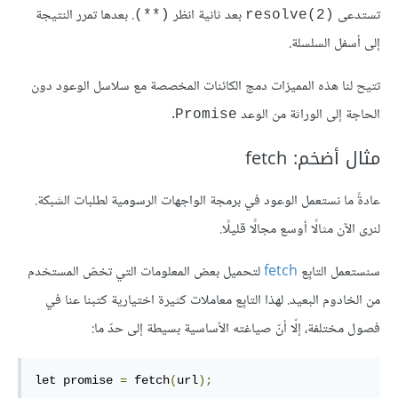
تستدعى
بعد ثانية انظر
. بعدها تمرر النتيجة
(**)
resolve(2)
إلى أسفل السلسلة.
تتيح لنا هذه المميزات دمج الكائنات المخصصة مع سلاسل الوعود دون
الحاجة إلى الوراثة من الوعد
.
Promise
مثال أضخم: fetch
عادةً ما نستعمل الوعود في برمجة الواجهات الرسومية لطلبات الشبكة.
لنرى الآن مثالًا أوسع مجالًا قليلًا.
سنستعمل التابِع
fetch
لتحميل بعض المعلومات التي تخصّ المستخدم
من الخادوم البعيد. لهذا التابِع معاملات كثيرة اختيارية كتبنا عنا في
فصول مختلفة، إلّا أنّ صياغته الأساسية بسيطة إلى حدّ ما:
let promise 
=
 fetch
(
url
);