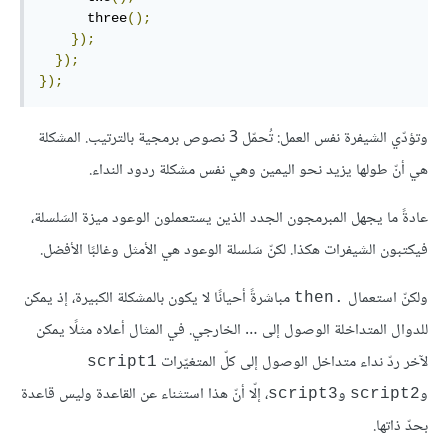
      three
();
});
});
});
وتؤدّي الشيفرة نفس العمل: تُحمّل 3 نصوص برمجية بالترتيب. المشكلة
هي أنّ طولها يزيد نحو اليمين وهي نفس مشكلة ردود النداء.
عادةً ما يجهل المبرمجون الجدد الذين يستعملون الوعود ميزة السَلسلة،
فيكتبون الشيفرات هكذا. لكنّ سَلسلة الوعود هي الأمثل وغالبًا الأفضل.
ولكنّ استعمال
مباشرةً أحيانًا لا يكون بالمشكلة الكبيرة، إذ يمكن
.then
للدوال المتداخلة الوصول إلى … الخارجي. في المثال أعلاه مثلًا يمكن
لآخر ردّ نداء متداخل الوصول إلى كلّ المتغيّرات
script1
و
و
، إلّا أنّ هذا استثناء عن القاعدة وليس قاعدة
script3
script2
بحدّ ذاتها.