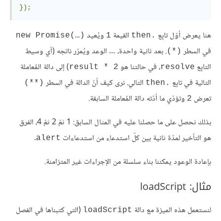
});
هنا يعرض أوّل تابِع
القيمة
ويُعيد
new Promise(…)‎
1
.then
في السطر
. بعد ثانية واحدة، … الوعد ويُمرّر ناتجه (أي وسيط
(*)
التابِع
، في حالتنا هو
) إلى دالة المُعاملة
result * 2
resolve
التالية في تابِع
التالي. نرى كيف أنّ الدالة في السطر
(**)
.then
تعرض
وتؤدّي ما أدّته دالة المُعاملة السابقة.
2
بذلك نحصل على ما حصلنا عليه في المثال السابق: 1 ثمّ 2 ثمّ 4، الفرق
هو التأخير لمدّة ثانية بين كلّ استدعاء من استدعاءات
.
alert
بإعادة الوعود يمكننا بناء سلسلة من الإجراءات غير المتزامنة.
مثال: loadScript
لنستعمل هذه الميزة مع دالة
(التي كتبناها في الفصل
loadScript