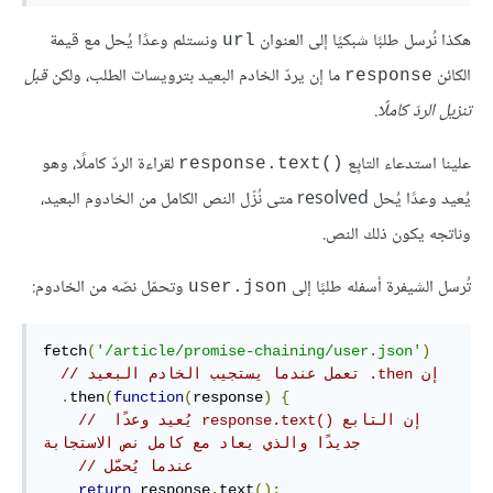
هكذا نُرسل طلبًا شبكيًا إلى العنوان
ونستلم وعدًا يُحل مع قيمة
url
الكائن
ما إن يردّ الخادم البعيد بترويسات الطلب، ولكن
قبل
response
تنزيل الردّ كاملًا
.
علينا استدعاء التابِع
لقراءة الردّ كاملًا، وهو
response.text()‎
يُعيد وعدًا يُحل resolved متى نُزّل النص الكامل من الخادوم البعيد،
وناتجه يكون ذلك النص.
تُرسل الشيفرة أسفله طلبًا إلى
وتحمّل نصّه من الخادوم:
user.json
fetch
(
'/article/promise-chaining/user.json'
)
// ‫إن ‎.then تعمل عندما يستجيب الخادم البعيد
.
then
(
function
(
response
)
{
// ‫إن التابع response.text()‎ يُعيد وعدًا 
جديدًا والذي يعاد مع كامل نص الاستجابة 
// عندما يُحمّل
return
 response
.
text
();