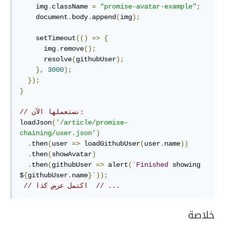
    img
.
className 
=
"promise-avatar-example"
;
    document
.
body
.
append
(
img
);
    setTimeout
(()
=>
{
      img
.
remove
();
      resolve
(
githubUser
);
},
3000
);
});
}
// نستعملها الآن:
loadJson
(
'/article/promise-
chaining/user.json'
)
.
then
(
user 
=>
 loadGithubUser
(
user
.
name
))
.
then
(
showAvatar
)
.
then
(
githubUser 
=>
 alert
(`
Finished
 showing 
$
{
githubUser
.
name
}`));
// اكتمل عرض كذا  // ...
خلاصة