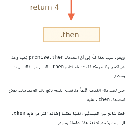
ويعود سبب هذا كلّه إلى أنّ استدعاء
يُعيد وعدًا
promise.then
هو الآخر، بذلك يمكننا استدعاء التابِع
التالي على ذلك الوعد،
‎.then
وهكذا.
حين تُعيد دالة المُعاملة قيمةً ما، تصير القيمة ناتج ذلك الوعد، بذلك يمكن
استدعاء
عليه.
‎.then
خطأ شائع بين المبتدئين: تقنيًا يمكننا إضافة أكثر من تابِع
‎.then
إلى وعد واحد. لا يُعدّ هذا سَلسلة وعود
.