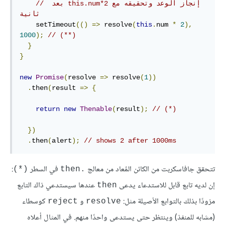
// ‫إنجاز الوعد وتحقيقه مع this.num*2 بعد 
ثانية
    setTimeout
(()
=>
 resolve
(
this
.
num 
*
2
),
1000
);
// (**)
}
}
new
Promise
(
resolve 
=>
 resolve
(
1
))
.
then
(
result 
=>
{
return
new
Thenable
(
result
);
// (*)
})
.
then
(
alert
);
// shows 2 after 1000ms
تتحقق جافاسكربت من الكائن المُعاد من معالج
في السطر
:
(*)
.then
إن لديه تابع قابل للاستدعاء يدعى
عندها سيستدعي ذاك التابع
then
مزودًا بذلك بالتوابع الأصيلة مثل:
و
كوسطاء
reject
resolve
(مشابه للمنفذ) وينتظر حتى يستدعى واحدًا منهم. في المثال أعلاه