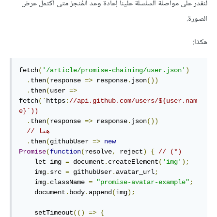
لنقدر على مواصلة السلسلة علينا إعادة وعد المُنجز متى اكتمل عرض
الصورة.
هكذا:
fetch
(
'/article/promise-chaining/user.json'
)
.
then
(
response 
=>
 response
.
json
())
.
then
(
user 
=>
fetch
(`
https
:
//api.github.com/users/${user.nam
e}`))
.
then
(
response 
=>
 response
.
json
())
// هنا
.
then
(
githubUser 
=>
new
Promise
(
function
(
resolve
,
 reject
)
{
// (*)
    let img 
=
 document
.
createElement
(
'img'
);
    img
.
src 
=
 githubUser
.
avatar_url
;
    img
.
className 
=
"promise-avatar-example"
;
    document
.
body
.
append
(
img
);
    setTimeout
(()
=>
{