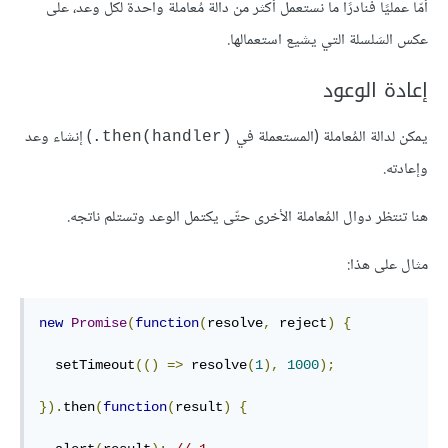
أمّا عمليًا فنادرًا ما نستعمل أكثر من دالة مُعاملة واحدة لكلّ وعد، على
عكس السَلسلة التي يشيع استعمالها.
إعادة الوعود
يمكن لدالة المُعاملة (المستعملة في
) إنشاء وعد
‎.then(handler)‎
وإعادته.
هنا تنتظر دوال المُعاملة الأخرى حتّى يكتمل الوعد وتستلم ناتجه.
مثال على هذا:
new
Promise
(
function
(
resolve
,
 reject
)
{
  setTimeout
(()
=>
 resolve
(
1
),
1000
);
}).
then
(
function
(
result
)
{