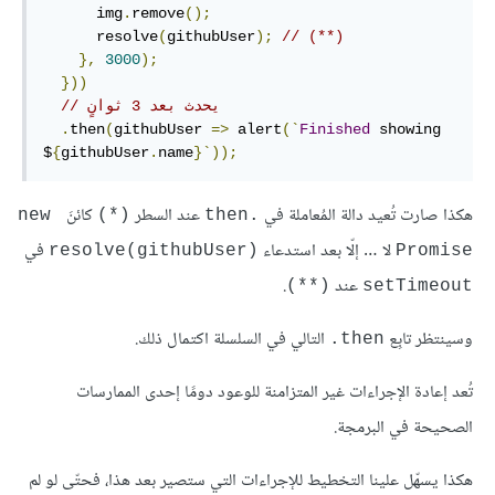
      img
.
remove
();
      resolve
(
githubUser
);
// (**)
},
3000
);
}))
// يحدث بعد 3 ثوانٍ
.
then
(
githubUser 
=>
 alert
(`
Finished
 showing 
$
{
githubUser
.
name
}`));
هكذا صارت تُعيد دالة المُعاملة في
عند السطر
كائنَ
new 
(*)
.then
لا … إلّا بعد استدعاء
في
resolve(githubUser)‎
Promise
عند
.
(**)
setTimeout
وسينتظر تابِع
التالي في السلسلة اكتمال ذلك.
‎.then
تُعد إعادة الإجراءات غير المتزامنة للوعود دومًا إحدى الممارسات
الصحيحة في البرمجة.
هكذا يسهّل علينا التخطيط للإجراءات التي ستصير بعد هذا، فحتّى لو لم