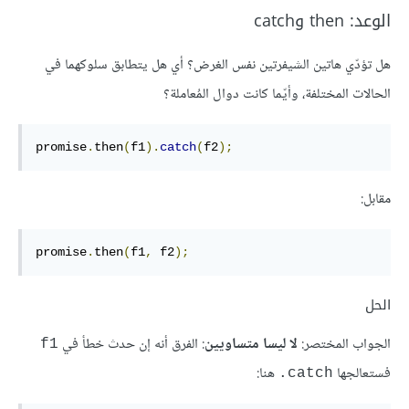
الوعد: then وcatch
هل تؤدّي هاتين الشيفرتين نفس الغرض؟ أي هل يتطابق سلوكهما في
الحالات المختلفة، وأيّما كانت دوال المُعاملة؟
promise
.
then
(
f1
).
catch
(
f2
);
مقابل:
promise
.
then
(
f1
,
 f2
);
الحل
الجواب المختصر:
لا ليسا متساويين
: الفرق أنه إن حدث خطأ في
f1
فستعالجها
هنا:
‎.catch