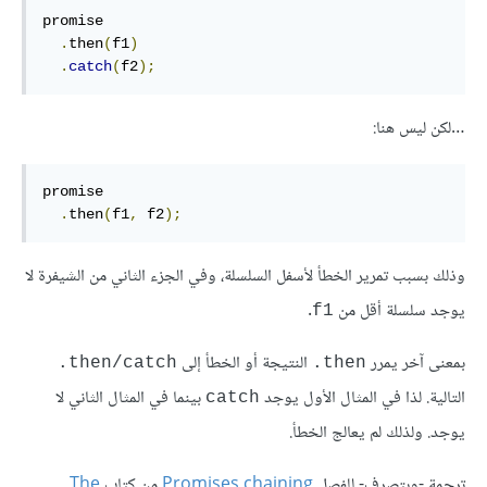
promise

.
then
(
f1
)
.
catch
(
f2
);
…لكن ليس هنا:
promise

.
then
(
f1
,
 f2
);
وذلك بسبب تمرير الخطأ لأسفل السلسلة، وفي الجزء الثاني من الشيفرة لا
يوجد سلسلة أقل من
.
f1
بمعنى آخر يمرر
النتيجة أو الخطأ إلى
‎.then/catch
‎.then
التالية. لذا في المثال الأول يوجد
بينما في المثال الثاني لا
catch
يوجد. ولذلك لم يعالج الخطأ.
ترجمة -وبتصرف- للفصل
Promises chaining
من كتاب
The