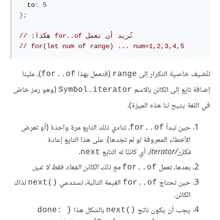
  to
:
5
};
// ‫‏نُريد أن تعمل for..of هكذا:
// for(let num of range) ... num=1,2,3,4,5
لنُضيف خاصية التكرار إلى
(فتعمل بهذا
)، علينا
for..of
range
إضافة تابِع إلى الكائن بالاسم
(وهو رمز خاصّ
Symbol.iterator
في اللغة يتيح لنا هذه الميزة).
حين تبدأ
، تنادي ذلك التابِع مرة واحدة (أو تعرض
for..of
الأخطاء المعروفة لو لم تجدها). على هذا التابِع إعادة
مُكرِّر/iterator
، أي كائنًا له التابِع
.
next
بعدها، تعمل
مع ذلك الكائن المُعاد فقط لا غير
.
for..of
حين تحتاج
القيمة التالية، تستدعي
لذاك
next()‎
for..of
الكائن.
يجب أن يكون ناتج
بالشكل هذا
{done: 
next()‎