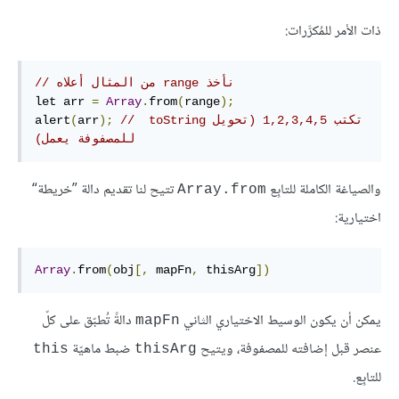
ذات الأمر للمُكرَّرات:
// ‫نأخذ range من المثال أعلاه
let arr 
=
Array
.
from
(
range
);
// ‫تكتب 1,2,3,4,5 (تحويل toString 
);
arr
(
alert
للمصفوفة يعمل)
والصياغة الكاملة للتابِع
تتيح لنا تقديم دالة ”خريطة“
Array.from
اختيارية:
Array
.
from
(
obj
[,
 mapFn
,
 thisArg
])
يمكن أن يكون الوسيط الاختياري الثاني
دالةً تُطبّق على كلّ
mapFn
عنصر قبل إضافته للمصفوفة، ويتيح
ضبط ماهيّة
this
thisArg
للتابِع.