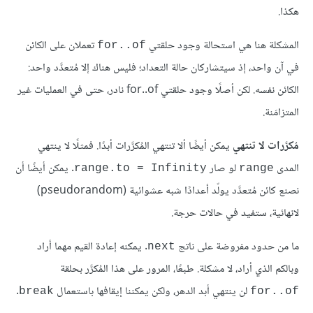
هكذا.
المشكلة هنا هي استحالة وجود حلقتي
تعملان على الكائن
for..of
في آن واحد، إذ سيتشاركان حالة التعداد؛ فليس هناك إلا مُتعدَّد واحد:
الكائن نفسه. لكن أصلًا وجود حلقتي for..of نادر، حتى في العمليات غير
المتزامَنة.
مُكرَّرات لا تنتهي
يمكن أيضًا ألا تنتهي المُكرَّرات أبدًا. فمثلًا لا ينتهي
المدى
لو صار
. يمكن أيضًا أن
range.to = Infinity
range
نصنع كائن مُتعدَّد يولّد أعدادًا شبه عشوائية (pseudorandom)
لانهائية، ستفيد في حالات حرجة.
ما من حدود مفروضة على ناتج
. يمكنه إعادة القيم مهما أراد
next
وبالكم الذي أراد، لا مشكلة. طبعًا، المرور على هذا المُكرَّر بحلقة
لن ينتهي أبد الدهر، ولكن يمكننا إيقافها باستعمال
.
break
for..of