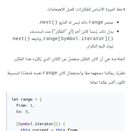
لاحظ الميزة الأساس للمُكرَّرات: فصل الاهتمامات.
عنصر
ذاته ليس له التابِع
.
next()‎
range
بدل ذلك، يُنشأ كائن آخر (أي "المُكرَّر") عند استدعاء
، وتابِعه
next()‎
range[Symbol.iterator]()‎
يُولّد قيم التكرار.
الخلاصة هي أنّ كائن المُكرَّر منفصل عن الكائن الذي يُكرِّره هذا المُكرَّر.
نظريًا، يمكننا دمجهما معًا واستعمال كائن
نفسه مُتعدَّدًا لتبسيط
range
الكود أكثر. هكذا تمامًا:
let range 
=
{
  from
:
1
,
  to
:
5
,
[
Symbol
.
iterator
]()
{
this
.
current 
=
this
.
from
;