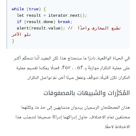
while
(
true
)
{
  let result 
=
 iterator
.
next
();
if
(
result
.
done
)
break
;
// تطبع المحارف واحدًا 
);
value
.
result
(
  alert
تلو الآخر
}
في الحياة الواقعية، نادرًا ما ستحتاج هذا. لكن المفيد أنّنا نتحكّم أكثر
على عملية التكرار موازنةً بِـ
. فمثلًا يمكننا تقسيم عملية
for..of
التكرار: نكرّر قليلًا، نتوقّف ونفعل شيئًا آخر، ثمّ نواصل التكرار.
المُكرَّرات والشبيهات بالمصفوفات
هذان المصطلحان الرسميان يبدوان متشابهين إلى حدّ ما، ولكنّهما
مختلفين تمام الاختلاف. حاوِل إدراكهما إدراكًا صحيحًا لتتجنّب هذا
الاختلاط لاحقًا.