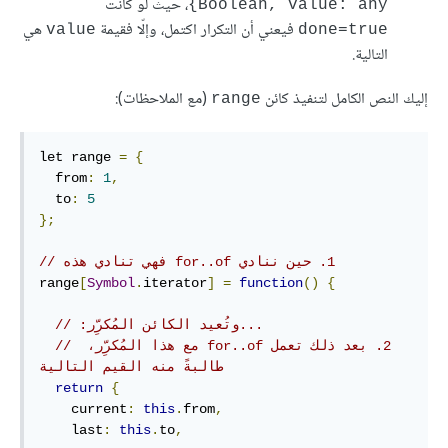
، حيث لو كانت
Boolean, value: any}
فيعني أن التكرار اكتمل، وإلّا فقيمة
هي
value
done=true
التالية.
إليك النص الكامل لتنفيذ كائن
(مع الملاحظات):
range
let range 
=
{
  from
:
1
,
  to
:
5
};
range
[
Symbol
.
iterator
]
=
function
()
{
// ‫‏...وتُعيد الكائن المُكرِّر:
// ‫‏2. بعد ذلك تعمل for..of مع هذا المُكرِّر، 
طالبةً منه القيم التالية
return
{
    current
:
this
.
from
,
    last
:
this
.
to
,