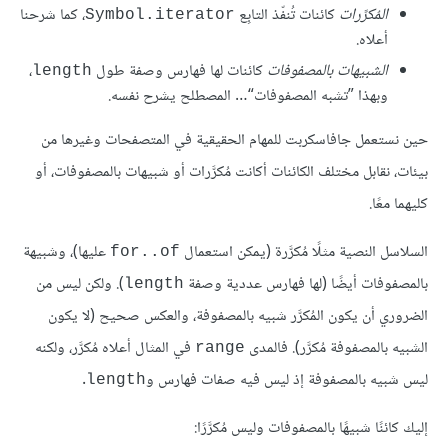
المُكرَّرات
كائنات تُنفّذ التابِع
، كما شرحنا
Symbol.iterator
أعلاه.
الشبيهات بالمصفوفات
كائنات لها فهارس وصفة طول
،
length
وبهذا ”تشبه المصفوفات“… المصطلح يشرح نفسه.
حين نستعمل جافاسكربت للمهام الحقيقية في المتصفحات وغيرها من
بيئات، نقابل مختلف الكائنات أكانت مُكرَّرات أو شبيهات بالمصفوفات، أو
كليهما معًا.
السلاسل النصية مثلًا مُكرَّرة (يمكن استعمال
عليها)، وشبيهة
for..of
بالمصفوفات أيضًا (لها فهارس عددية وصفة
). ولكن ليس من
length
الضروري أن يكون المُكرَّر شبيه بالمصفوفة، والعكس صحيح (لا يكون
الشبيه بالمصفوفة مُكرَّر). فالمدى
في المثال أعلاه مُكرَّر، ولكنه
range
ليس شبيه بالمصفوفة إذ ليس فيه صفات فهارس و
.
length
إليك كائنًا شبيهًا بالمصفوفات وليس مُكرَّرًا: