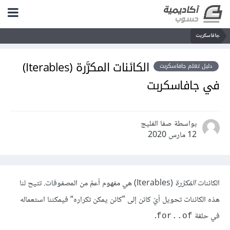
جافاسكربت
الكائنات المكرَّرة (Iterables)
دليل تعلم جافاسكربت
في جافاسكربت
بواسطة صفا الفليج
12 مارس 2020
الكائنات
المُكرَّرة
(Iterables) هي مفهوم أعمّ من المصفوفات. تتيح لنا
هذه الكائنات تحويل أيّ كائن إلى ”كائن يمكن تكراره“ فيمكننا استعماله
في حلقة
.
for..of