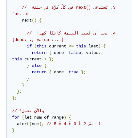
// ‫‏3. يُستدعى next()‎ في كلّ كرّة في حلقة 
for..of
    next
()
{
// ‫‏4. يجب أن يُعيد القيمة كائنًا كهذا 
{done:.., value :...‎}
if
(
this
.
current 
<=
this
.
last
)
{
return
{
 done
:
false
,
 value
:
this
.
current
++
};
}
else
{
return
{
 done
:
true
};
}
}
};
};
// ‫‏والآن تعمل!
for
(
let num of range
)
{
  alert
(
num
);
}