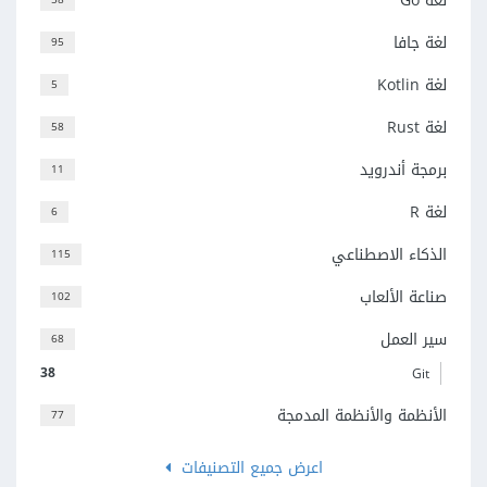
لغة Go
لغة جافا
95
لغة Kotlin
5
لغة Rust
58
برمجة أندرويد
11
لغة R
6
الذكاء الاصطناعي
115
صناعة الألعاب
102
سير العمل
68
38
Git
الأنظمة والأنظمة المدمجة
77
اعرض جميع التصنيفات