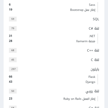
6
Sass
19
إطار عمل Bootstrap
SQL
59
لغة C#‎
79
31
‎.NET
28
منصة Xamarin
لغة C++‎
68
لغة C
45
بايثون
297
66
Flask
43
Django
لغة روبي
50
23
إطار العمل Ruby on Rails
58