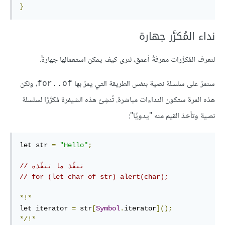
}
نداء المُكرَّر جهارة
لنعرف المُكرَّرات معرفةً أعمق، لنرى كيف يمكن استعمالها جهارةً.
سنمرّ على سلسلة نصية بنفس الطريقة التي يمرّ بها
، ولكن
for..of
هذه المرة ستكون النداءات مباشرة. تُنشِئ هذه الشيفرة مُكرَّرًا لسلسلة
نصية وتأخذ القيم منه "يدويًا":
let str 
=
"Hello"
;
// تنفّذ ما تنفّذه
// for (let char of str) alert(char);
*!*
let iterator 
=
 str
[
Symbol
.
iterator
]();
*/!*