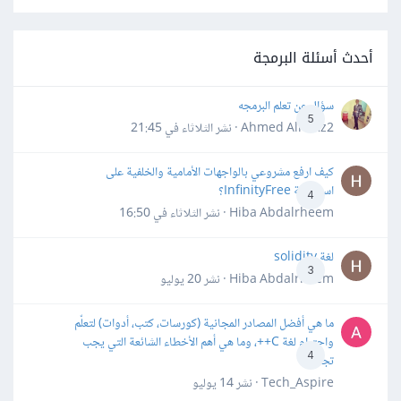
أحدث أسئلة البرمجة
سؤال عن تعلم البرمجه
5
Ahmed Alhafiz2 · نشر
الثلاثاء في 21:45
كيف ارفع مشروعي بالواجهات الأمامية والخلفية على
استضافة InfinityFree؟
4
Hiba Abdalrheem · نشر
الثلاثاء في 16:50
لغة solidity
3
Hiba Abdalrheem · نشر
20 يوليو
ما هي أفضل المصادر المجانية (كورسات، كتب، أدوات) لتعلّم
واحترام لغة C++، وما هي أهم الأخطاء الشائعة التي يجب
4
تجنبها؟
Tech_Aspire · نشر
14 يوليو