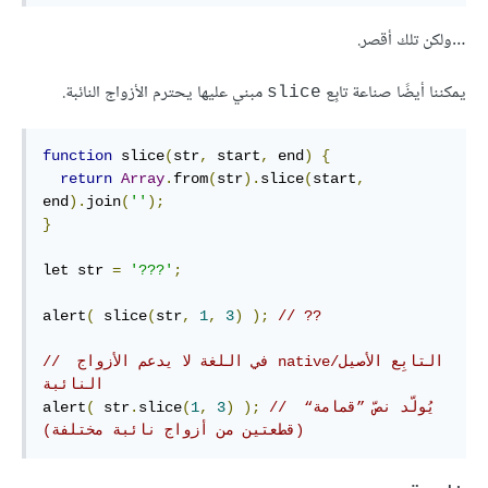
…ولكن تلك أقصر.
يمكننا أيضًا صناعة تابِع
مبني عليها يحترم الأزواج النائبة.
slice
function
 slice
(
str
,
 start
,
 end
)
{
return
Array
.
from
(
str
).
slice
(
start
,
end
).
join
(
''
);
}
let str 
=
'???'
;
alert
(
 slice
(
str
,
1
,
3
)
);
// ??
// ‫التابِع الأصيل/native في اللغة لا يدعم الأزواج 
النائبة
// ‫يُولّد نصّ ”قمامة“ 
);
)
3
,
1
(
slice
.
 str
(
alert
(قطعتين من أزواج نائبة مختلفة)