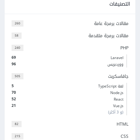
التصنيفات
مقالات برمجة عامة
260
مقالات برمجة متقدمة
58
PHP
240
69
Laravel
96
ووردبريس
جافاسكربت
505
5
لغة TypeScript
70
Node.js
52
React
21
Vue.js
(و 3 أكثر)
HTML
82
CSS
215