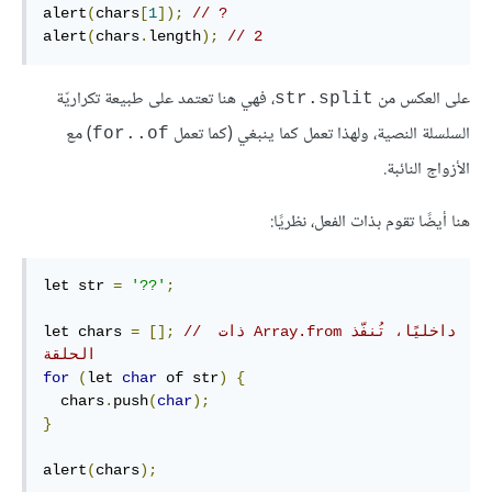
alert
(
chars
[
1
]);
// ?
alert
(
chars
.
length
);
// 2
على العكس من
، فهي هنا تعتمد على طبيعة تكراريّة
str.split
السلسلة النصية، ولهذا تعمل كما ينبغي (كما تعمل
) مع
for..of
الأزواج النائبة.
هنا أيضًا تقوم بذات الفعل، نظريًا:
let str 
=
'??'
;
// ‫داخليًا، تُنفّذ Array.from ذات 
[];
=
let chars 
الحلقة
for
(
let 
char
 of str
)
{
  chars
.
push
(
char
);
}
alert
(
chars
);