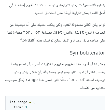
بالطبع فالمصفوفات يمكن تكرارها، ولكن هناك كائنات أخرى (مضمّنة في
أصل اللغة) يمكن تكرارها أيضًا، مثل السلاسل النصية.
لو لم يكن الكائن مصفوفة
تقنيًا
، ولكن يمكننا تمثيله على أنّه تجميعة من
العناصر (النوع
، والنوع
)، فصياغة
ممتازة لنمرّ
for..of
set
list
على عناصره. لذا دعنا نرى كيف يمكن توظيف هذه ”المُكرَّرات“.
Symbol.iterator
يمكن لنا أن نُدرك هذا المفهوم -مفهوم المُكرَّرات أعني- بأن نصنع واحدًا
بنفسنا. لنقل أنّ لدينا كائن وهو ليس بمصفوفة بأيّ شكل، ولكن يمكن
توظيفه لحلقة
. مثلًا كائن المدى هذا
يُمثّل مجموعة
range
for..of
متتالية من الأعداد.
let range 
=
{
  from
:
1
,