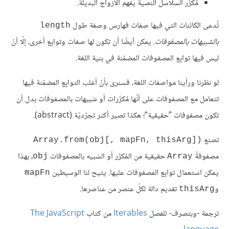
مُكرَّر السلاسل النصية يفهم الأزواج البديلة.
تُدعى الكائنات التي فيها صفات فهارس وصفة طول
length
بالشبيهات بالمصفوفات
. يمكن أيضًا أن تكون لها صفات وتوابِع أخرى، إلّا أنّ
ليس فيها توابِع المصفوفات المضمّنة في بنية اللغة.
لو نظرنا ورأينا مواصفات اللغة، فسنرى بأنّ أغلب التوابِع المضمّنة فيها
تتعامل مع المصفوفات على أنّها مُكرَّرات أو شبيهات بالمصفوفات بدل أن
تكون مصفوفات ”حقيقية“؛ هكذا تصير أكثر تجرّديّة (abstract).
تصنع
Array.from(obj[, mapFn, thisArg])‎
مصفوفةً
حقيقية من المُكرَّر أو الشبيه بالمصفوفات
، بهذا
obj
Array
يمكن استعمال توابِع المصفوفات عليها. يتيح لنا الوسيطين
mapFn
و
تقديم دالة لكلّ عنصر من عناصرها.
thisArg
ترجمة -وبتصرف- للفصل
Iterables
من كتاب
The JavaScript