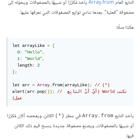
التابِع العام
Array.from
يأخذ مُكرَّرًا أو شبيهًا بالمصفوفات ويحوّله إلى
مصفوفة "فعلية". بعدها ننادي توابِع المصفوفات التي نعرفها عليها.
هكذا مثلًا:
let arrayLike 
=
{
0
:
"Hello"
,
1
:
"World"
,
  length
:
2
};
let arr 
=
Array
.
from
(
arrayLike
);
// (*)
// ‫تكتب World (أيّ أنّ التابِع 
());
pop
.
arr
(
alert
عمل)
يأخذ التابِع
في سطر
الكائن، ويفحصه أكان مُكرَّرًا
(*)
Array.from
أو شبيهًا بالمصفوفات، ويصنع مصفوفة جديدة ينسخ قيم ذلك الكائن
فيها.