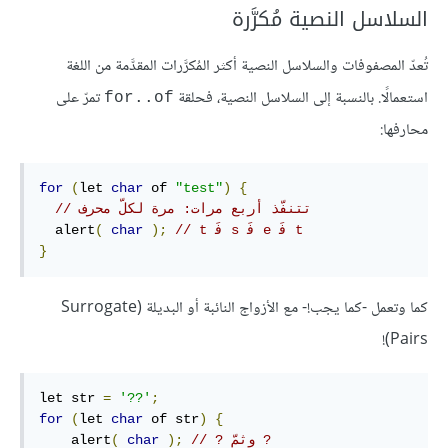
السلاسل النصية مُكرَّرة
تُعدّ المصفوفات والسلاسل النصية أكثر المُكرَّرات المقدَّمة من اللغة
استعمالًا. بالنسبة إلى السلاسل النصية، فحلقة
تمرّ على
for..of
محارفها:
for
(
let 
char
 of 
"test"
)
{
// ‫تتنفّذ أربع مرات: مرة لكلّ محرف
// ‫t فَ‍ e فَ‍ s فَ‍ t
);
char
(
  alert
}
كما وتعمل -كما يجب!- مع الأزواج النائبة أو البديلة (Surrogate
Pairs)!
let str 
=
'??'
;
for
(
let 
char
 of str
)
{
// ‫? وثمّ ?
);
char
(
    alert