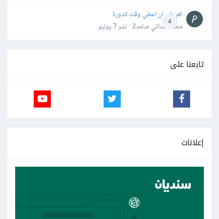
كم علي ان اعطي وقت للدورة
4
محمد سداتي صامد2 · نشر
7 يوليو
تابعنا على
إعلانات