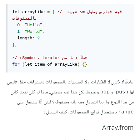
// ‫فيه فهارس وطول => شبيه 
{
=
let arrayLike 
بالمصفوفات
0
:
"Hello"
,
1
:
"World"
,
  length
:
2
};
// ‫خطأ (ما من Symbol.iterator)
for
(
let item of arrayLike
)
{}
عادةً،
لا تكون
لا المُكرَّرات ولا الشبيهات بالمصفوفات
مصفوفات حقًا
، فليس
لها
أو
وغيرها. لكن هذا غير منطقي. ماذا لو كان لدينا كائن
pop
push
من هذا النوع وأردنا التعامل معه بأنه مصفوفة؟ لنقل أنّا سنعمل على
باستعمال توابِع المصفوفات، كيف السبيل؟
range
Array.from