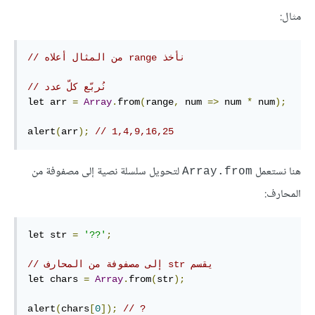
مثال:
// ‫نأخذ range من المثال أعلاه
// ‫نُربّع كلّ عدد
let arr 
=
Array
.
from
(
range
,
 num 
=>
 num 
*
 num
);
alert
(
arr
);
// 1,4,9,16,25
هنا نستعمل
لتحويل سلسلة نصية إلى مصفوفة من
Array.from
المحارف:
let str 
=
'??'
;
// يقسم ‫str إلى مصفوفة من المحارف
let chars 
=
Array
.
from
(
str
);
alert
(
chars
[
0
]);
// ?