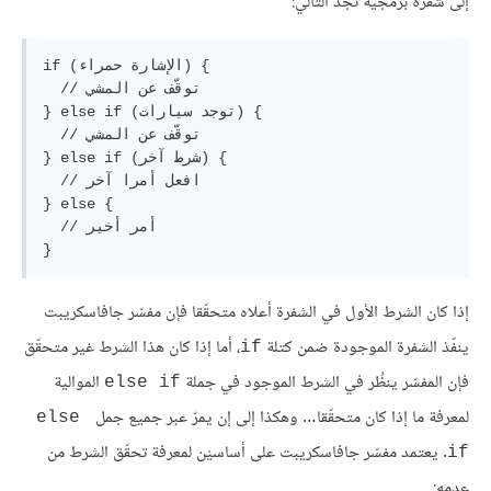
إلى شفرة برمجية نجد التالي:
if (الإشارة حمراء) {

  // توقّف عن المشي

} else if (توجد سيارات) {

  // توقّف عن المشي

} else if (شرط آخر) {

  // افعل أمرا آخر

} else {

  // أمر أخير

إذا كان الشرط الأول في الشفرة أعلاه متحقّقا فإن مفسّر جافاسكريبت
ينفّذ الشفرة الموجودة ضمن كتلة
، أما إذا كان هذا الشرط غير متحقّق
if
فإن المفسّر ينظُر في الشرط الموجود في جملة
الموالية
else if
لمعرفة ما إذا كان متحقّقا… وهكذا إلى إن يمرّ عبر جميع جمل
else 
. يعتمد مفسّر جافاسكريبت على أساسيْن لمعرفة تحقّق الشرط من
if
عدمه: