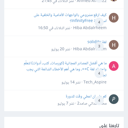
Ahmed Alhafiz2 · نشر
الثلاثاء في 21:45
كيف ارفع مشروعي بالواجهات الأمامية والخلفية على
استضافة InfinityFree؟
4
Hiba Abdalrheem · نشر
الثلاثاء في 16:50
لغة solidity
3
Hiba Abdalrheem · نشر
20 يوليو
ما هي أفضل المصادر المجانية (كورسات، كتب، أدوات) لتعلّم
واحترام لغة C++، وما هي أهم الأخطاء الشائعة التي يجب
4
تجنبها؟
Tech_Aspire · نشر
14 يوليو
كم علي ان اعطي وقت للدورة
4
محمد سداتي صامد2 · نشر
7 يوليو
تابعنا على