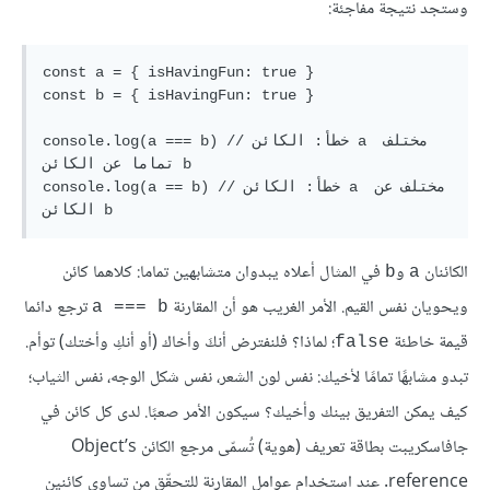
وستجد نتيجة مفاجئة:
const a = { isHavingFun: true }

const b = { isHavingFun: true }

console.log(a === b) // خطأ: الكائن a مختلف 
تماما عن الكائن b

console.log(a == b) // خطأ: الكائن a مختلف عن 
الكائنان
و
في المثال أعلاه يبدوان متشابهين تماما: كلاهما كائن
b
a
ويحويان نفس القيم. الأمر الغريب هو أن المقارنة
ترجع دائما
a === b
قيمة خاطئة
؛ لماذا؟ فلنفترض أنكَ وأخاك (أو أنكِ وأختك) توأم.
false
تبدو مشابهًا تمامًا لأخيك: نفس لون الشعر، نفس شكل الوجه، نفس الثياب؛
كيف يمكن التفريق بينك وأخيك؟ سيكون الأمر صعبًا. لدى كل كائن في
جافاسكريبت بطاقة تعريف (هوية) تُسمّى مرجع الكائن Object’s
reference. عند استخدام عوامل المقارنة للتحقّق من تساوي كائنين