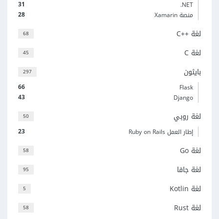
31
‎.NET
28
منصة Xamarin
لغة C++‎
68
لغة C
45
بايثون
297
66
Flask
43
Django
لغة روبي
50
23
إطار العمل Ruby on Rails
لغة Go
58
لغة جافا
95
لغة Kotlin
5
لغة Rust
58