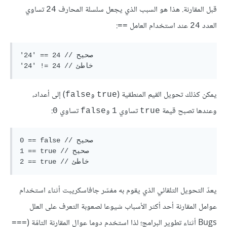
قبل المقارنة. هذا هو السبب الذي يجعل سلسلة المحارف
تساوي
24
العدد
عند استخدام العامل
:
==
24
'24' == 24 // صحيح

يمكن كذلك تحويل القيم المنطقية (
و
) إلى أعداد،
false
true
وعندها تصبح قيمة
تساوي
و
تساوي
:
0
false
1
true
0 == false // صحيح

1 == true // صحيح

يعدّ التحويل التلقائي الذي يقوم به مفسّر جافاسكريبت أثناء استخدام
عوامل المقارنة أحد أكثر الأسباب شيوعا لصعوبة التعرف على العلل
Bugs أثناء تطوير البرامج؛ لذا استخدم دوما عوال المقارنة التامّة (
===