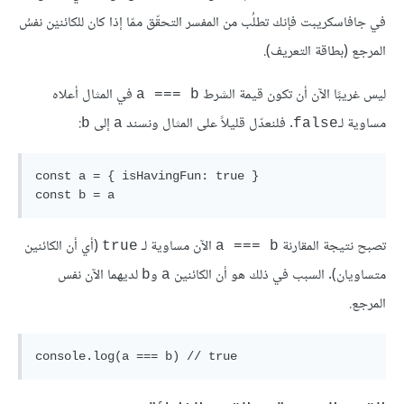
في جافاسكريبت فإنك تطلُب من المفسر التحقّق ممّا إذا كان للكائنيْن نفسُ
المرجع (بطاقة التعريف).
ليس غريبًا الآن أن تكون قيمة الشرط
في المثال أعلاه
a === b
مساوية لـ
. فلنعدّل قليلاً على المثال ونسند
إلى
:
b
a
false
const a = { isHavingFun: true }

تصبح نتيجة المقارنة
الآن مساوية لـ
(أي أن الكائنين
true
a === b
متساويان). السبب في ذلك هو أن الكائنين
و
لديهما الآن نفس
b
a
المرجع.