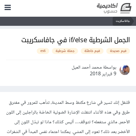
جافاسكربت
الجمل الشرطية if/else في جافاسكريبت
قيم صحيحة
قيم خاطئة
جملة شرطية
es6
بواسطة محمد أحمد العيل
9 فبراير 2018
فلنقل إنك تسير في شارع مكتظ وسط المدينة، تتأهب للمرور في مفترق
طرق وفي هذه الأثناء انتقلت الإشارة الضوئية الخاصّة بالراجلين إلى اللون
الأحمر. مالذي ستفعله؟ تتوقف… أليس كذلك؟ ماذا لو تبدّل اللون إلى
الأخضر بعد ذلك؟ تعود إلى المشي. يمكننا اعتماد نفس المبدأ في الشفرات