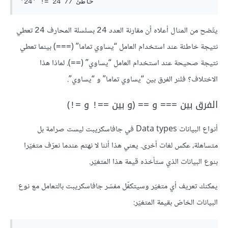
يتّضح من المثال أعلاه أن مقارنة العدد
بسلسلة المحارف
تعطي
24
24
نتيجة خاطئة عند استخدام العامل “يساوي تماما” (
) بينما تعطي
===
نتيجة صحيحة عند استخدام العامل “يساوي” (
). لماذا هذا
==
الاختلاف؟ فلنر الفرق بين “يساوي تماما” و “يساوي”.
الفرق بين
و
(و بين
و
)
=!
==!
==
===
أنواع البيانات Data types في جافاسكريبت ليست صرامة بل
متساهلة، عكس لغات أخرى. يعني هذا أننا لا نهتم عندما نعرّف متغيّرا
بنوع البيانات الذي ستأخذه قيمة هذا المتغيّر.
يمكنك تعريف أي متغيّر وسيتكفّل مفسّر جافاسكريبت بالتعامل مع نوع
البيانات الخاصّ بقيمة المتغيّر: