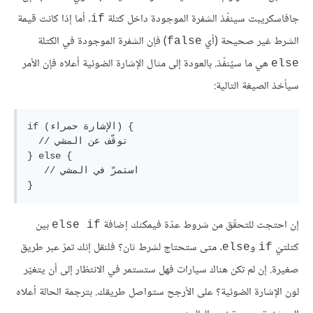
جافاسكريبت سينفّذ الشفرة الموجودة داخل كتلة
. أما إذا كانت قيمة
if
الشرط غير صحيحة (أي
) فإن الشفرة الموجودة في الكتلة
false
هي ما سيُنفّذ. بالعودة إلى مثال الإشارة الضوئية أعلاه فإن الأمر
else
سيأخذ الصيغة التالية:
if (الإشارة حمراء) {

  // توقّف عن المشي

} else {

   // استمرّ في المشي

إن احتجت للتحقّق من شروط عدّة فيمكنك إضافة
بين
else if
كتلتيْ
و
. متى ستحتاج لشرط ثان؟ فلنقل إنك تمرّ عبر طريق
else
if
صغيرة. إن لم تكن هناك سيارات فهل ستستمر في الانتظار إلى أن يتغيّر
لون الإشارة الضوئية؟ على الأرجح ستواصل طريقك. بترجمة الحالة أعلاه