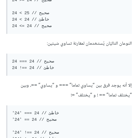
24 >= 24 // صحيح

24 < 25 // صحيح

24 < 24 // خاطئ

النوعان التاليّان يُستخدمان لمقارنة تساوي شيئين:
24 === 24 // صحيح

إلا أنه يوجد فرق بين “يساوي تماما”
و “يساوي”
، وبين
==
===
“يختلف تماما”
! و “يختلف”
!
=
==
'24' === 24 // خاطئ

'24' == 24 // صحيح

'24' !== 24 // صحيح
