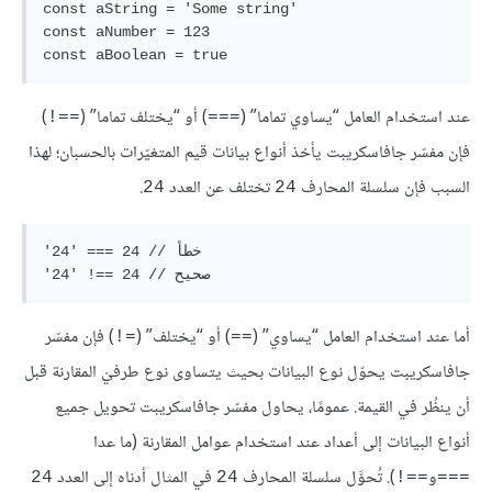
const aString = 'Some string'

const aNumber = 123

عند استخدام العامل “يساوي تماما” (
) أو “يختلف تماما” (
)
==!
===
فإن مفسّر جافاسكريبت يأخذ أنواع بيانات قيم المتغيّرات بالحسبان؛ لهذا
السبب فإن سلسلة المحارف
تختلف عن العدد
.
24
24
'24' === 24 // خطأ

أما عند استخدام العامل “يساوي” (
) أو “يختلف” (
) فإن مفسّر
=!
==
جافاسكريبت يحوّل نوع البيانات بحيث يتساوى نوع طرفيْ المقارنة قبل
أن ينظُر في القيمة. عمومًا، يحاول مفسّر جافاسكريبت تحويل جميع
أنواع البيانات إلى أعداد عند استخدام عوامل المقارنة (ما عدا
و
). تُحوَّل سلسلة المحارف
في المثال أدناه إلى العدد
24
24
==!
===