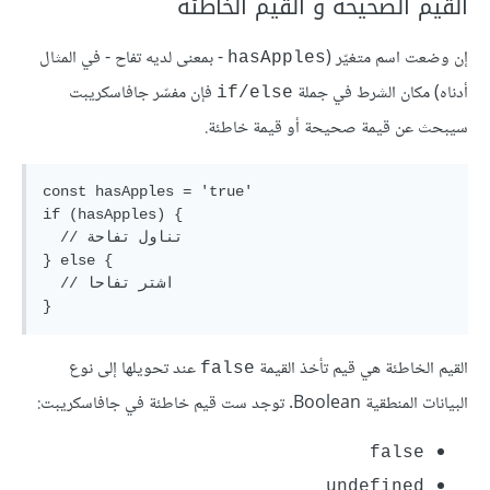
القيم الصحيحة و القيم الخاطئة
إن وضعت اسم متغيّر (
- بمعنى لديه تفاح - في المثال
hasApples
أدناه) مكان الشرط في جملة
فإن مفسّر جافاسكريبت
if/else
سيبحث عن قيمة صحيحة أو قيمة خاطئة.
const hasApples = 'true'

if (hasApples) {

  // تناول تفاحة

} else {

  // اشتر تفاحا

القيم الخاطئة هي قيم تأخذ القيمة
عند تحويلها إلى نوع
false
البيانات المنطقية Boolean. توجد ست قيم خاطئة في جافاسكريبت:
false
undefined