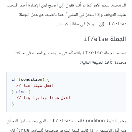
البرمجية. يبدو الأمر كما لو أنك تقول “إن أصبح لون الإشارة أحمر فيجب
عليك التوقف وإلا استمرّ في المشي”. هذا بالضبط هو عمل الجملة
(إنْ… وإلا) في جافاسكريبت.
if/else
الجملة
if/else
تساعد الجملة
بالتحكّم في ما يفعله برنامجك في حالات
if/else
محدّدة. تأخذ الصيغة التالية:
if
(
condition
)
{
// افعل شيئا هنا
}
else
{
// افعل شيئا مغايرا هنا
}
يخبر الشرط Condition الجملة
مالذي يجب عليها التحقّق
if/else
منه قبل الاستمرار. إذا كانت قيمة الشرط صحيحة (تساوي
) فإن
true