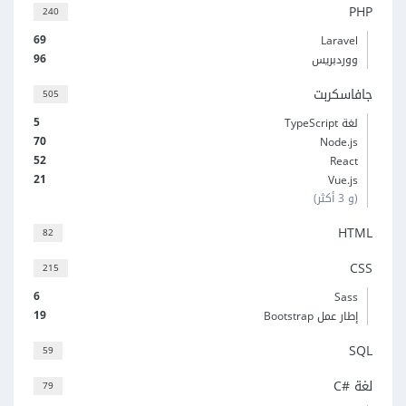
PHP
240
69
Laravel
96
ووردبريس
جافاسكربت
505
5
لغة TypeScript
70
Node.js
52
React
21
Vue.js
(و 3 أكثر)
HTML
82
CSS
215
6
Sass
19
إطار عمل Bootstrap
SQL
59
لغة C#‎
79