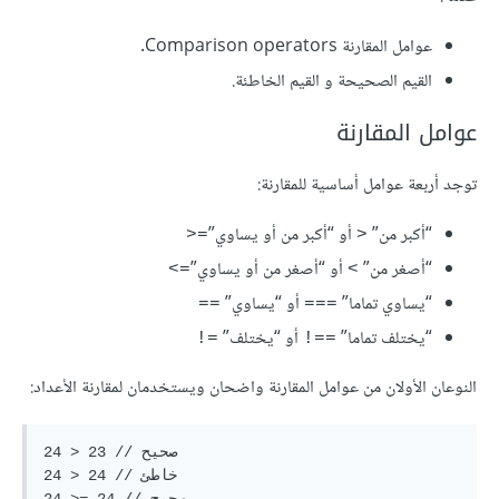
عوامل المقارنة Comparison operators.
القيم الصحيحة و القيم الخاطئة.
عوامل المقارنة
توجد أربعة عوامل أساسية للمقارنة:
“أكبر من”
أو “أكبر من أو يساوي”
=<
<
“أصغر من”
أو “أصغر من أو يساوي”
=>
>
“يساوي تماما”
أو “يساوي”
==
===
“يختلف تماما”
أو “يختلف”
=!
==!
النوعان الأولان من عوامل المقارنة واضحان ويستخدمان لمقارنة الأعداد:
24 > 23 // صحيح

24 > 24 // خاطئ
