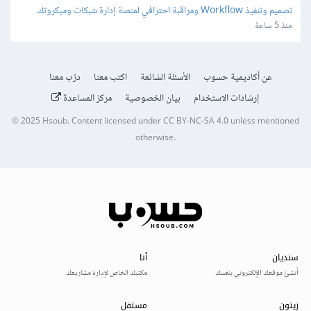
تصميم وتنفيذ Workflow ومراقبة احترافي لمنصة إدارة شبكات وميكروتك 
مبنية على Laravel/Radius
منذ 5 ساعة
عن أكاديمية حسوب
الأسئلة الشائعة
اكتب معنا
درّب معنا
إرشادات الاستخدام
بيان الخصوصية
مركز المساعدة
© 2025
Hsoub
.
Content licensed under
CC BY-NC-SA 4.0
unless mentioned
otherwise.