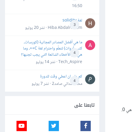
16:50
لغة solidity
3
Hiba Abdalrheem · نشر
20 يوليو
ما هي أفضل المصادر المجانية (كورسات،
كتب، أدوات) لتعلّم واحترام لغة C++، وما
4
هي أهم الأخطاء الشائعة التي يجب تجنبها؟
Tech_Aspire · نشر
14 يوليو
كم علي ان اعطي وقت للدورة
4
محمد سداتي صامد2 · نشر
7 يوليو
تابعنا على
ي 0.