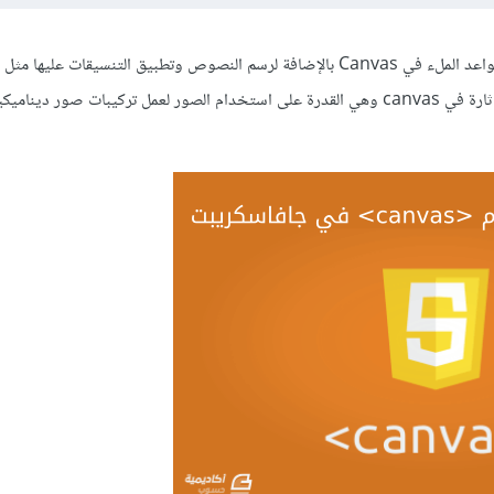
سنتعرف في هذا الدّرس على الأنماط Patterns، الظلال Shadows وقواعد الملء في Canvas بالإضافة لرسم النصوص وتطبيق التنسيقات عليه
الخطوط Fonts وخصائصها. كما سنتعرف على واحدة من السمات الأكثر إثارة في canvas وهي القدرة على استخدام الصور لعمل تركيبات ص