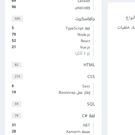
69
Laravel
96
ووردبريس
ا مثل أنواع
جافاسكربت
505
ور ديناميكية، خلفيات
5
لغة TypeScript
70
Node.js
52
React
21
Vue.js
(و 3 أكثر)
HTML
82
CSS
215
6
Sass
19
إطار عمل Bootstrap
SQL
59
لغة C#‎
79
31
‎.NET
28
منصة Xamarin