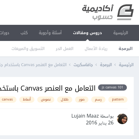
الرئيسية
دروس ومقالات
أسئلة وأجوبة
كتب
دورات
البرمجة
ريادة الأعمال
العمل الحر
التسويق والمبيعات
ا
الرئيسية
البرمجة
جافاسكربت
التعامل مع العنصر Canvas باستخدام جافاسكربت (رسم الصور )
التعامل مع العنصر Canvas باستخدام جافاسكربت (رسم الصور )
js canvas 101
pattern
رسم
صور
ظلال
نصوص
أنماط
canvas
بواسطة Lujain Maaz
26 يناير 2016