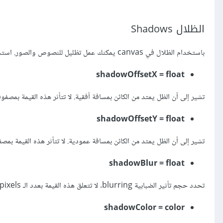
الظلال Shadows
باستخدام الظلال في canvas يمكنك عمل تظليل للنصوص والصور. استخدام الظلال في canvas يتضمن 4 خصائص:
shadowOffsetX = float
تشير إلى أن الظل يمتد من الكائن بمسافة أفقية. لا تتأثر هذه القيمة بمصف
shadowOffsetY = float
تشير إلى أن الظل يمتد من الكائن بمسافة عمودية. لا تتأثر هذه القيمة بم
shadowBlur = float
تحدد حجم تأثير الضبابية blurring. لا تتعلق هذه القيمة بعدد الـ pixels ولا تتأثر بمصفوفة التحويل
shadowColor = color