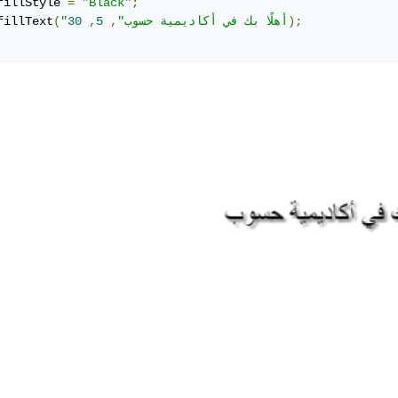
fillStyle 
=
"Black"
;
);
"أهلًا بك في أكاديمية حسوب"
,
5
,
30
(
fillText