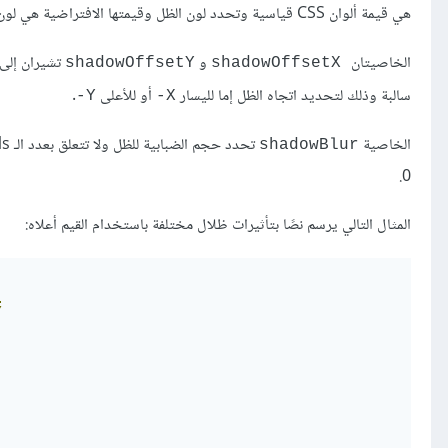
هي قيمة ألوان CSS قياسية وتحدد لون الظل وقيمتها الافتراضية هي لون أسود بشفافية كاملة.
الخاصيتان
و
shadowOffsetY
shadowOffsetX
سالبة وذلك لتحديد اتجاه الظل إما لليسار
أو للأعلى
.
Y-
X-
الخاصية
shadowBlur
0.
المثال التالي يرسم نصًا بتأثيرات ظلال مختلفة باستخدام القيم أعلاه:
;