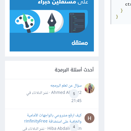
    ct
}
}
أحدث أسئلة البرمجة
سؤال عن تعلم البرمجه
Ahmed Alhafiz2 · نشر
الثلاثاء في
5
21:45
كيف ارفع مشروعي بالواجهات الأمامية
والخلفية على استضافة InfinityFree؟
4
Hiba Abdalrheem · نشر
الثلاثاء في