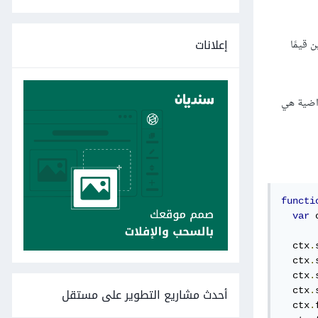
إعلانات
تجاه Y. تأخذ الخاصيتين قيمًا
ل Transformation matrix وقيمتها الافتراضية هي
functi
var
 
  ctx
.
  ctx
.
  ctx
.
أحدث مشاريع التطوير على مستقل
  ctx
.
  ctx
.