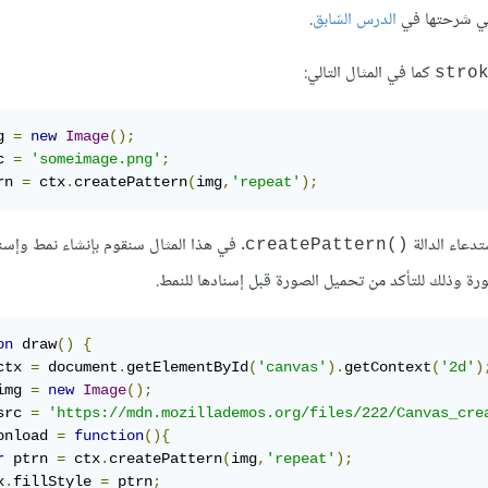
الدرس السّابق
.
كما في المثال التالي:
stro
g 
=
new
Image
();
c 
=
'someimage.png'
;
rn 
=
 ctx
.
createPattern
(
img
,
'repeat'
);
تدعاء الدالة
. في هذا المثال سنقوم بإنشاء نمط وإسن
()createPattern
رة وذلك للتأكد من تحميل الصورة قبل إسنادها للنمط.
on
 draw
()
{
ctx 
=
 document
.
getElementById
(
'canvas'
).
getContext
(
'2d'
)
img 
=
new
Image
();
src 
=
'https://mdn.mozillademos.org/files/222/Canvas_cre
onload 
=
function
(){
r
 ptrn 
=
 ctx
.
createPattern
(
img
,
'repeat'
);
x
.
fillStyle 
=
 ptrn
;