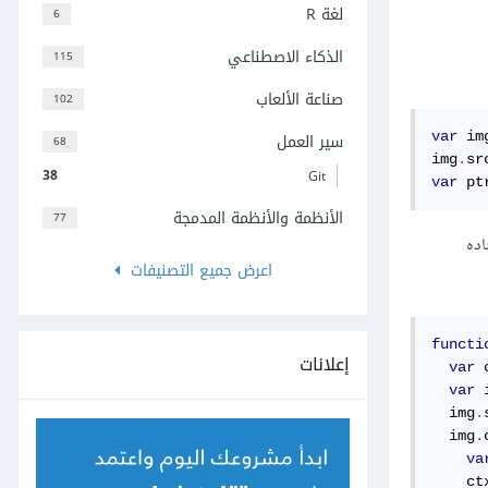
لغة R
6
الذكاء الاصطناعي
115
صناعة الألعاب
102
سير العمل
var
 im
68
img
.
sr
38
Git
var
 pt
الأنظمة والأنظمة المدمجة
77
اده
اعرض جميع التصنيفات
functi
إعلانات
var
 
var
 
  img
.
  img
.
va
    ct