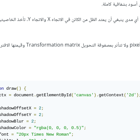
تشيران إلى أي مدى ينبغي أن يمتد الظل من الكائن في الاتجاه X والا
تحدد حجم الضبابية للظل ولا تتعلق بعدد الـ pixels ولا تتأثر بمصفوفة التحوي
on
 draw
()
{
ctx 
=
 document
.
getElementById
(
'canvas'
).
getContext
(
'2d'
)
shadowOffsetX 
=
2
;
shadowOffsetY 
=
2
;
shadowBlur 
=
2
;
shadowColor 
=
"rgba(0, 0, 0, 0.5)"
;
font 
=
"20px Times New Roman"
;