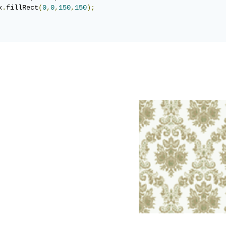
x
.
fillRect
(
0
,
0
,
150
,
150
);