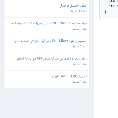
  ctx
.
تطوير تطبيق توصيل
  ctx
.
منذ 39 دقيقة
}
مراجعة كود Vue/React تعديل واجهات UI/UX وإصلاح 
ثغرات
منذ 1 ساعة
تصميم وتنفيذ Workflow ومراقبة احترافي لمنصة إدارة 
شبكات وميكروتك مبنية على Laravel/Radius
منذ 1 ساعة
ربط متجر ووكومرس بشركة شحن API مع لوحة تحكم 
مخصصة
منذ 1 ساعة
تحويل go إلى aar تطبيق
منذ 1 ساعة