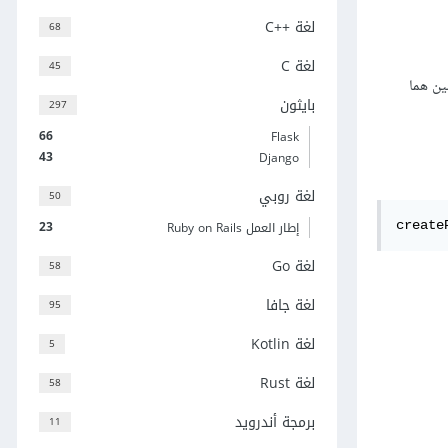
لغة C++‎
68
لغة C
45
ين هما
بايثون
297
66
Flask
43
Django
لغة روبي
50
23
إطار العمل Ruby on Rails
create
لغة Go
58
لغة جافا
95
لغة Kotlin
5
لغة Rust
58
برمجة أندرويد
11