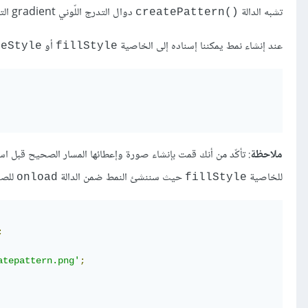
تشبه الدالة
دوال التدرج اللّوني gradient التي شرحتها في
()createPattern
عند إنشاء نمط يمكننا إسناده إلى الخاصية
أو
keStyle
fillStyle
ملاحظة
: تأكّد من أنك قمت بإنشاء صورة وإعطائها المسار الصحيح قبل اس
للخاصية
حيث سننشئ النمط ضمن الدالة
للصو
onload
fillStyle
;
atepattern.png'
;