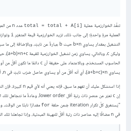
تنفِّذ الخوارزمية عملية
total = total + A[‎i]‎
العملية مرةٍ واحدةٍ؛ إلى جانب ذلك، تزيد الخوارزمية قيمة المتغيّر
i
التشغيل بمقدار يساوي b×n حيث b عِبارةٌ عن ثابتٍ، وبالإضافة إلى ما سبق، يُهيئ كلًا من
يساوي ‎(a+b+c)×n، أي أنه أقلّ من أو يساوي حاصل ضرْب ثابتٍ في n، أي يكون زمن تشغيل الخوارزمية هو O(n)‎.
إذا استشكل عليك أن تفهم ما سبق، فإنه يعني أنه لأي قيم n كبيرة، فإن الثابت c في المعادلة
إن c تعبّر عن عنصرٍ ذات رتبةٍ أقل 
"يَستغرق كلّ تكرار iteration ضِمن حلقة
for
في n مضافًا إليه عناصر ذات رتبة أقلّ للتهيئة المبدئية، وإذا تجاهلنا تلك العناصر، سنجد أن زمن التشغيل يساوي O(n)‎.