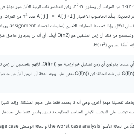
2
-n، ولأن العناصر ذات الرتبة الأقل غير مهمّةٍ في
2
ر تحديدًا، ينفِّذ الحاسوب الاختبار
عدد n
من المرات، و
A[j] > A[j+1]
على الأقل، وإذا فحصنا العمليات الأخرى (تعليمات الإسناد assignment وزيادة
مرة؛ ونستنتج من ذلك أن زمن التشغيل هو O(n2)‎ أيضًا، أي أنه لن يتجاوز 
2
.
)
: يَستخدم البعض الترميز O(f(n))‎ كما لو كان يعني Θ(f(n))‎ أي عندما يقولون أن زمن تشغيل خوارزمية هو O(f(n))‎، 
يساوي حاصل ضرْب ثابتٍ في f(n)‎ تقريبًا، وعمومًا يُفترض استخدام Θ(f(n))‎ في تلك الحالة؛ لأن O(f(n))‎ تعني على وجه الدقة أن الزم
لنا تفصيلةٍ مهمةٍ أخرى، وهي أنه لا يعتمد فقط على حجم المشكلة، وإنما كثيرًا 
ية ترتيب على الترتيب الأولي للعناصر المطلوب ترتيبها، وليس فقط على عددها.
لكي نأخذ تلك الاعتمادية في الحسبان، سنُجري تحليلًا لزمن التشغيل على كلًا من الحالة الأسوأ 