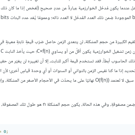
، عندما يكون مُدخَل الخوارزمية عِبارةٌ عن عددٍ صحيحٍ (لفحْص إذا ما كان ذلك ا
أوليًا
هناك 
ك الحاسوب أبطأ، فقد تستخدم قيمة أكبر للثابت، إلا أن تغييره لن يغيّر من حقي
 يكون من الضروري تحديد إذا ما كنا نقيس الزمن بالثواني أو السنوات أو أي وحدة قياسٍ أخرى؛ لأ
وحدةٍ معينةٍ إلى أخرى يتمثَّل بعملية ضربٍ في قيمة ثابتة، بالإضافة إلى ما سبق، لا تَعتمد O(f(n))‎ نهائيًا على ما يحدُث في الأحجام الأصغر م
ذه الحالة، يكون حجم المشكلة n هو طول تلك المصفوفة، فإذا كان
=
0
;