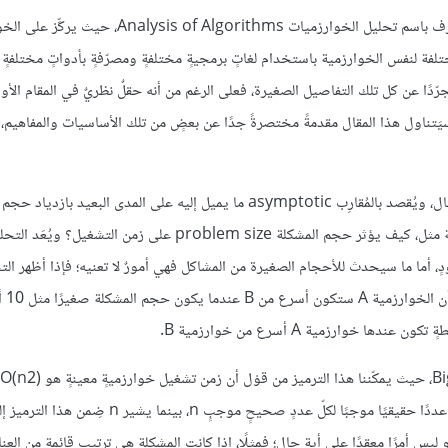
عمومًا، هناك حقلٌ ضِمن علوم الحاسوب يُكرّس لتحليل كفاءة البرامج، ويعرف باسم تحليل الخوارزميات orithms
 البرامج؛ لتجنُّب التعامل مع التنفيذات implementations المختلفة لنفس الخوارزمية باستخدام لغاتٍ برمجيةٍ مختلفةٍ ومصرّفةٍ بأدواتٍ
دًا عن كل تلك التفاصيل الصغيرة، فعلى الرغم من أنه حقلٌ نظريٌ في المقام الأول،
 سيَتناول هذا المقال مقدمةً مختصرةً جدًا عن بعضٍ من تلك الأساسيات والمفاهيم،
يُعَد التحليل المُقارِب asymptotic analysis أحد أهم تقنيات ذلك المجال، ويُقصد بالمُقارِب asymptotic ما يميل إليه على المدى الب
حيث يجيب التحليل المُقارِب لزمن تشغيل run time خوارزميةٍ عن أسئلةٍ مثل، كيف يؤثر حجم المشكلة problem size على زمن 
 أما ما سيحدث للأحجام الصغيرة من المشاكل فهي أمورٌ لا تعنيه؛ فإذا أظهر الت
O(log(n))‎، وعمومًا يُشار إليه بـ O(f(n))‎، حيث f(n)‎ عِبارةٌ عن دالة تُسند عددًا حقيقيًا موجبًا لكلّ عددٍ صحيحٍ 
يس أمرًا معقدًا على أية حال؛ فمثلًا، إذا كانت المشكلة هي ترتيب قائمةٍ من العن