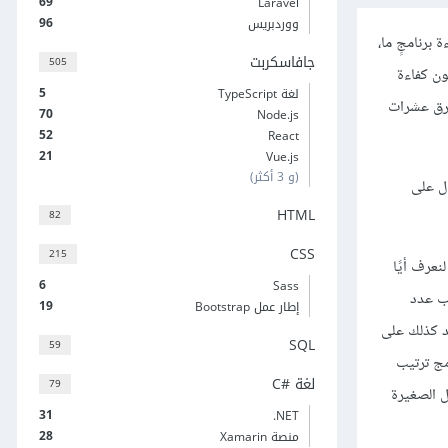
69
Laravel
96
ووردبريس
ذلك، فعندما نحلِّل كفاءة برنامجٍ ما،
جافاسكربت
505
ون كفاءة
5
لغة TypeScript
تغرق عشرات
70
Node.js
52
React
21
Vue.js
(و 3 أكثر)
المقال على
HTML
82
CSS
215
نعرف أيًا
6
Sass
سب عدد
19
إطار عمل Bootstrap
للبرنامج؛ وقد يعتمد كذلك على
SQL
59
مج ترتيب
لغة C#‎
79
بين زمنيْ تشغيل برنامجين، سنجد أن برنامج A يحلّ المشاكل الصغيرة
31
‎.NET
28
منصة Xamarin