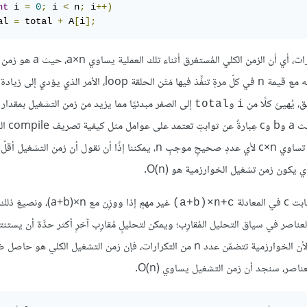
nt
 i 
=
0
;
 i 
<
 n
;
 i
++)
al 
=
 total 
+
 A
[
i
];
عدد n من المرات، أي أن الزمن الكلي المُستغرق أثناء تلك ا
وتوازنه مع قيمة n في كلّ مرةٍ تنفِّذ فيها مَتْن الحلقة loop، الأمر الذي يؤدي إ
و
إلى الصفر مبدئيًا مما يزيد من زمن التشغيل بمقدار ث
total
i
وليكن c، وبالتالي، يسا
الحاسوب المستخدَم، وبالاعتماد على حقيقة أن c دائمًا ما تكون أقلّ من أو تساوي c×n لأي عددٍ صحيحٍ موجبٍ n، يمكننا إذًا أن نقول أن زم
غير مهمٍ إذا ووزِن مع a+b)×n
‎(a+b)×n+c
lower order، وعادةً ما نتجاهل تلك العناصر في سياق التحليل المُقارِب؛ ويمكن لتحليلٍ مُقارِب آخرٍ أكثر حدَّة أن ي
مقدارًا ثابتًا من الوقت، ولأن الخوارزمية تتضمّن عدد n من التكرارات، فإن زمن التشغيل الكلي ه