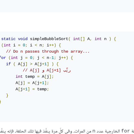
static
void
 simpleBubbleSort
(
int
[]
 A
,
int
 n 
)
{
(
int
 i 
=
0
;
 i 
<
 n
;
 i
++)
{
// Do n passes through the array...
for
(
int
 j 
=
0
;
 j 
<
 n
-
1
;
 j
++)
{
if
(
 A
[
j
]
>
 A
[
j
+
1
]
)
{
// A[j] و A[j+1] رتِّب
int
 temp 
=
 A
[
j
];
       A
[
j
]
=
 A
[
j
+
1
];
       A
[
j
+
1
]
=
 temp
;
}
}
قة
الخارجية عدد n من المرات، وفي كلّ مرة ينفِّذ فيها تلك الحلقة، فإنه ينفِّذ أيضًا حلقة
for