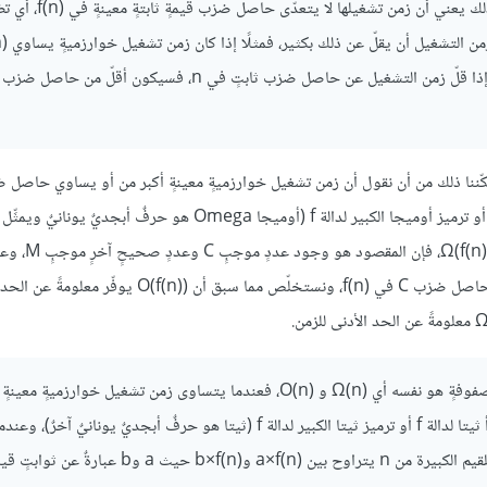
: عندما نقول أن زمن تشغيل خوارزميةٍ معينةٍ هو O(f(n))‎، فذلك يعني أن زمن تشغيلها لا يتعدّى حاصل 
)‎، أما إذا قلّ زمن التشغيل عن حاصل ضرْب ثابتٍ في n، فسيكون أقلّ من حا
lower limit لزمن التشغيل، حيث سيمكّننا ذلك من أن نقول أن زمن تشغيل خوارزميةٍ معينةٍ أكبر من أو يساوي حاص
حالته الكبيرة)؛ وإذا شئنا الدقة، عندما نقول 
قيمة n أكبر من M، فإن زمن تشغيل الخوارزمية يكون أكبر من أو يساوي حاصل ضرْب C في f(n)‎، ونستخلّص مما سبق أن
لاحظ أن زمن تشغيل خوارزمية حساب حاصل مجموع الأعداد ضِمن مصفوفةٍ هو نفسه أي Ω(n)‎ و O(n)‎، فعندما يتساوى زمن تشغيل خوارزمي
من Ω(f(n))‎ و O(f(n))‎، يُقال عندها أن زمن تشغيله هو Θ(f(n))‎، وتُقرأ ثيتا لدالة f أو ترميز ثيتا الكبير لدالة f (ثيتا هو حرفٌ أبجديٌ
زمن تشغيل خوارزمية هو Θ(f(n))‎، فإن المقصود هو أن زمن التشغيل للقيم الكبيرة من n يتراوح بين a×f(n)‎ و‎