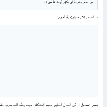
من صفرٍ بشرط أن تكبُر قيمة b عن a.
سنفْحص الآن خوارزميةً أخرى:
يمثِّل المعامِل
في المثال السابق حجم المشكلة، حيث ينفِّذ الحاسوب حل
n