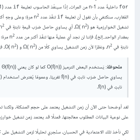
داخليةً عدد n-1 من المرات، إذًا سينفّذ الحاسوب تعليمة
عدد n×(n-1)‎ من المرات، أي يساوي n
if
for
2
المُقارِب، سنكتفي بأن نقول أن تعليمة
تنفَّذ عدد n
مرةٍ؛ وعلى وجهٍ أكث
if
2
2
تشغيل الخوارزمية هو Ω( n
)‎، أي يساوي حاصل ضرْب قيمةٍ ثابتةٍ في n
2
بمقدار الواحد..إلخ)، فإننا لن نجد أي عمليةً منها تنفَّذ أكثر من عدد n
2
2
2
ثابتةٍ في n
، ونظرًا لأن زمن التشغيل يساوي كلًا من Ω( n
)‎ و O( n
)‎، فإنه أيضًا يساوي Θ( n
ملحوظة
ثابتٍ في f(n)‎.
لقد أوضحنا حتى الآن أن زمن التشغيل يعتمد على حجم المشكلة، ولكننا تجاه
على نوعية البيانات المطلوب معالجتها، فمثلًا قد يعتمد زمن تشغيل خوارزم