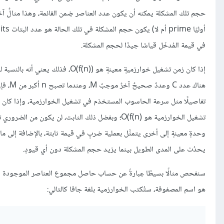
حجم تلك المشكلة يمكنه أن يكون عدد العناصر ضِمن القائمة، وهذا مثالٌ آخرٌ
في قيمة المُدخَل قياسًا جيدًا لحجم المشكلة.
تفاصيلًا مثل سرعة الحاسوب المستخدَم في تشغيل الخوارزمية، وإذا كان ذل
تشغيل الخوارزمية هو O(f(n)‎؛ وبفضل ذلك الثابت، لن
يحدُث على المدى الطويل بينما يزيد حجم المشكلة دون أي قيودٍ.
سنفحص مثالًا بسيطًا عِبارةً عن حساب حاصل مجموع العناصر الموجودة ضِمن مصفوفةٍ، وفي ه
هو اسم المصفوفة، ستُكتب الخوارزمية بلغة جافا كالتالي: