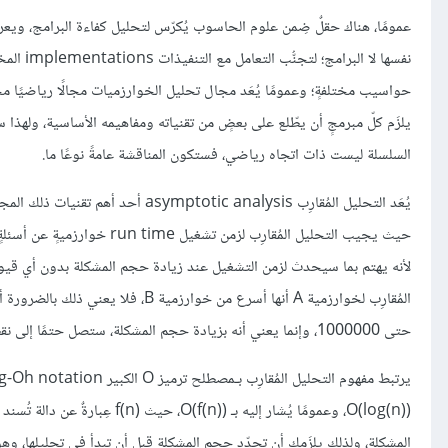
نفسها لا
حواسيب مختلفةٍ؛ وعمومًا يُعَد مجال تحليل الخوارزميات مجالًا رياضيًا مجرّ
يلزَم كلّ مبرمجٍ أن يطّلع على بعضٍ من تقنياته ومفاهيمه الأساسية، ولهذا
السلسلة ليست ذات اتجاه رياضي، فستكون المناقشة عامةً نوعًا ما.
لأنه يهتم بما سيحدث لزمن التشغيل عند زيادة حجم المشكلة بدون أي قيودٍ،
حتى 1000000، وإنما يعني أنه بزيادة حجم المشكلة، ستصل حتمًا إلى نقطةٍ تكون عندها خوارزمية A أسرع من خوارزمية B.
المشكلة، ولذلك يلزَمك أن تحدّد حجم المشكلة قبل أن تبدأ في تحليلها، وهو ل