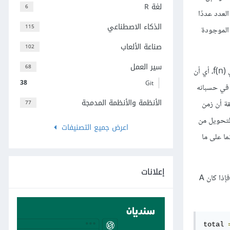
لغة R
6
لعدد عددًا
الذكاء الاصطناعي
115
 prime أم لا) يكون حجم المشكلة في تلك الحالة هو عدد البتات bits الموجودة ضِمن ذلك العدد المُدخَل لا العدد ذاته؛ وعمومًا يُعَد عدد البتات bits الموجودة
صناعة الألعاب
102
سير العمل
68
إذا كان زمن تشغيل خوارزميةٍ معينةٍ هو O(f(n))‎، فذلك يعني أنه بالنسبة للقيم الكبيرة من حجم المشكلة، لن يتعدى الزمن حاصل ضرْب قيمةٍ ثابتةٍ معينةٍ في f(n)‎، أي أن
38
Git
عدد C وعددٌ صحيحٌ آخرٌ موجبٌ M، وعندما تصبح n أكبر من M، فإن زمن تشغيل الخوارزمية يكون أقلّ من أو يساوي C×f(n)‎؛ حيث يأخذ الثابت C في حسبانه
الأنظمة والأنظمة المدمجة
قة أن زمن
77
ن التحويل من
اعرض جميع التصنيفات
ن المشكلة، وإنما على ما
إعلانات
A
total 