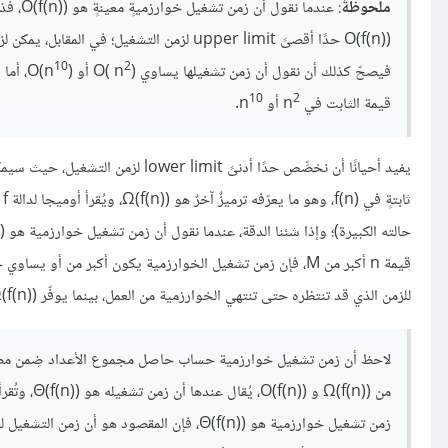
ملحوظةٌ
10
2
فيصحّ كذلك أن نقول أن زمن تشغيلها يساوي O( n
)‎ أو O(n
10
2
قيمة الثابت في n
أو n
.
يفيد أحيانًا أن نخصِّص حدًا أدنىً 
للزمن الذي قد تنتظره حتى تنتهي الخوارزمية من العمل، بينما يوفّر Ω(f(n))‎ معلومةً عن الحد الأدنى للزمن.