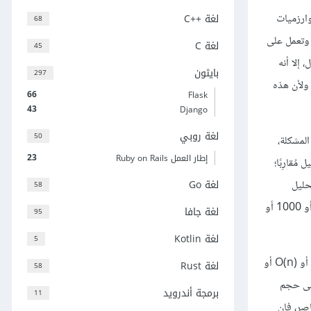
Analysis of Alg، حيث يركِّز على الخوارزميات
لغة C++‎
68
 مختلفةٍ وتعمل على
لغة C
45
 إلا أنه
بايثون
297
 ولأن هذه
66
Flask
43
Django
لغة روبي
50
عيد بازدياد حجم المشكلة،
23
إطار العمل Ruby on Rails
التشغيل؟ ويُعَد التحليل مُقارِبًا؛
لغة Go
حليل
58
المُقارِب لخوارزمية A أنها أسرع من خوارزمية B، فلا يعني ذلك بالضرورة أن الخوارزمية A ستكون أسرع من B عندما يكون حجم المشكلة صغيرًا مثل 10 أو 1000 أو
لغة جافا
95
لغة Kotlin
5
يرتبط مفهوم التحليل المُقارِب بـمصطلح ترميز O الكبير Big-Oh notation، حيث يمكّننا هذا الترميز من قوْل أن زمن تشغيل خوارزميةٍ معينةٍ هو O(n2)‎ أو O(n)‎ أو
لغة Rust
58
موجبٍ n، بينما يشير n ضِمن هذا الترميز إلى حجم
برمجة أندرويد
11
اصر، فإن