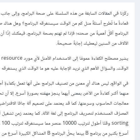
فعادةً ما تُطرح أسئلةٌ مثل كم من الوقت سيستغرقه البرنامج؟ وهل هناك ط
البرنامج أقلّ أهميةً من صحته؛ فإذا لم تهتم بصحة البرنامج، فيمكنك إذًا أن
الآلاف من السنين ليعطيك إجابةً صحيحةً.
يش
الوقت، والسؤال الأهم الذي نريد الإجابة عليه هو ما الوقت الذي يستغرقه البرن
في الواقع، ليس هناك أي معنىً من تصنيف البرامج على أنها تعمل بكفاءةٍ أم
منهما أكثر كفاءةً من الآخر، بمعنى أيهما ينجز مهمّته بصورةٍ أسرع، إلا أ
المصرّف المستخدَم لتصريف البرنامج إلى لغة الآلة، كما يعتمد زمن تشغيل أ
أسرع بكثيرٍ من برنامج B بينما يحلّ البرنامج B المشاكل الكبيرة أسرع من البرنامج A، فلا يوجد برنامجٌ معينٌ هو الأسرع دائمًا في جميع الحالات.