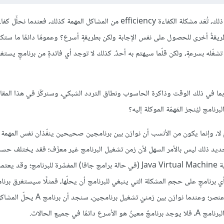
ركّزنا في المقالات السابقة من هذه السلسلة على صحة البرامج، وإلى جانب ذلك، تُعَد مشكلة الكفاءة efficiency من المشاكل المهمة ك
ريقةٌ أخرى للحصول على نفس الإجابة ولكن بطريقةٍ أسرع؟ وعمومًا دائمًا ما ستك
 تشغّله بسرعةٍ، ولكن قلّما سيهتم به أحدٌ. كذلك لا توجد أي فائدةٍ من برنامجٍ يس
ير مصطلح الكفاءة عمومًا إلى الاستخدام الأمثل لأي مورِد resource بما في ذلك الوقت وذاكرة الحاسوب ونطاق التردد الشبكي، وسنركّز في هذا 
امج ليُنجز المَهمّة الموكلة إليه؟
 لا، وإنما يكون من الأنسب أن نوازن بين برنامجين صحيحين ينفّذان نفس المهمة ل
ن تحديد ذلك ليس بالأمر السهل لأن زمن تشغيل البرنامج غير معرَّف؛ فقد يختلف ح
معالجات الحاسوب وسرعتها، كما قد يعتمد على تصميم آلة جافا الافتراضية Java Virtual Machine (في حالة برامج جافا) المفسِّرة 
ي برنامجٍ على حجم المشكلة التي ينبغي للبرنامج أن يحلّها، فمثلًا سيستغرق برنا
sorting وقتًا أطول لترتيب 10000 عنصر مما سيستغرقه لترتيب 100 عنصر؛ وعندما نوازن 