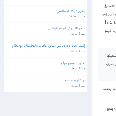
 التحليل
مشروع ذكاء اصطناعي
يكون زمن
منذ 35 دقيقة
و
j
i
متجر إلكتروني تجمع طباخين
حاصل ضرْب قيمةٍ
منذ 1 ساعة
إنشاء متجر ووردبريس لشحن الألعاب والتطبيقات مع نظام 
محفظة وتعدد طرق الدفع
منذ 1 ساعة
فإنهم يقصدون أن زمن تشغيلها
تعديل تصميم موقع
ن أقلّ من حاصل ضرْب
منذ 1 ساعة
بوت اورد سستم
منذ 1 ساعة
ما يعتمد
the worst case analysis والحالة الوسطى average case