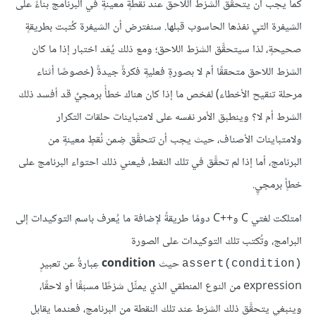
كما يجب أن يتحقَّق الشرْط اللاحق عند نقطةٍ معينةٍ في البرنامج بناءً على
الشيفرة التي نفذها الحاسوب قبلها. سنفترض أن الشيفرة كُتبت بطريقةٍ
صحيحةٍ، لذا سيتحقَّق الشرْط اللاحق؛ ومع ذلك يُعَد اختبار إذا ما كان
الشرْط اللاحق متحققًا أم لا بصورةٍ فعليةٍ فكرةً جيدةً (خصوصًا أثناء
مرحلة تنقيح الأخطاء) لفحْص ما إذا كان هناك خطأٌ برمجيٌ قد أفسد ذلك
الشرط أم لا؟ وينطبق الأمر نفسه على لامتباينات حلقات التكرار
ولامتباينات الأصناف، حيث يجب أن تتحقَّق ضِمن نُقطٍ معينةٍ من
البرنامج، أما إذا لم تحقَّق في تلك النقط، فيعني ذلك احتواء البرنامج على
خطأٍ برمجيٍ.
امتلكت لغتي C وC++‎ دومًا طريقةً لإضافة ما يُعرف باسم التوكيدات إلى
البرامج، وتُكتب تلك التوكيدات على الصورة
حيث
condition
عِبارةٌ عن تعبيرٍ
assert(condition)‎
expression من النوع المنطقي الذي يمثِّل شرْطًا مسبَقًا أو لاحقًا،
وينبغي يتحقَّق ذلك الشرْط عند تلك النقطة من البرنامج، فعندما يقابل