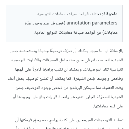
ملحوظة:
تختلف قواعد صياغة معاملات التوصيف
annotation parameters (خصوصًا عند وجود عِدّة
معامِلات) عن قواعد صياغة معامِلات التوابع العادية.
بالإضافة إلى ما سبق، يمكنك أن تعرّف توصيفًا جديدًا وتستخدمه ضِمن
الشيفرة الخاصة بك، في حين ستتجاهل المصرّفات والأداوت البرمجية
القياسية تلك التوصيفات، ويمكنك أن تكتب برامجًا قادرةٌ على فهمها
وفحْص وجودها ضِمن الشيفرة، كما يمكنك أن تنشئ توصيفٍ يعمل أثناء
وقت التنفيذ، مما سيمكن البرنامج من فحْص وجود التوصيف ضِمن
الشيفرة المصرّفة الجاري تنفيذها، واتخاذ قرارات بناءً على وجودها أو
على قيم معاملاتها.
تساعد التوصيفات المبرمجين على كتابة برامجٍ صحيحةٍ، فيمكنها أن