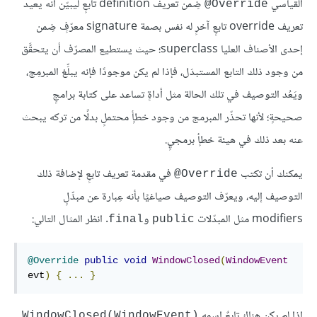
القياسي
ضِمن تعريف definition تابعٍ ليبيّن أنه يعيد
‎@Override
تعريف override تابعٍ آخرٍ له نفس بصمة signature معرّفٍ ضِمن
إحدى الأصناف العليا superclass؛ حيث يستطيع المصرّف أن يتحقَّق
من وجود ذلك التابع المستبدَل، فإذا لم يكن موجودًا فإنه يبلِّغ المبرمِج،
ويَعُد التوصيف في تلك الحالة مثل أداةٍ تساعد على كتابة برامجٍ
صحيحةٍ؛ لأنها تحذّر المبرمج من وجود خطأٍ محتملٍ بدلًا من تركه يبحث
عنه بعد ذلك في هيئة خطأٍ برمجيٍ.
يمكنك أن تكتب
في مقدمة تعريف تابعٍ لإضافة ذلك
‎@Override
التوصيف إليه، ويعرّف التوصيف صياغيًا بأنه عِبارة عن مبدِّلٍ
modifiers مثل المبدّلات
و
. انظر المثال التالي:
final
public
@Override
public
void
WindowClosed
(
WindowEvent
evt
)
{
...
}
إذا لم يكن هناك تابعٌ اسمه
WindowClosed(WindowEvent)‎