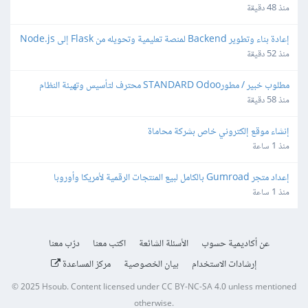
منذ 48 دقيقة
إعادة بناء وتطوير Backend لمنصة تعليمية وتحويله من Flask إلى Node.js
منذ 52 دقيقة
مطلوب خبير / مطورSTANDARD Odoo محترف لتأسيس وتهيئة النظام 
المحاسبي والمخزني والتقارير
منذ 58 دقيقة
إنشاء موقع إلكتروني خاص بشركة محاماة
منذ 1 ساعة
إعداد متجر Gumroad بالكامل لبيع المنتجات الرقمية لأمريكا وأوروبا
منذ 1 ساعة
عن أكاديمية حسوب
الأسئلة الشائعة
اكتب معنا
درّب معنا
إرشادات الاستخدام
بيان الخصوصية
مركز المساعدة
© 2025
Hsoub
.
Content licensed under
CC BY-NC-SA 4.0
unless mentioned
otherwise.