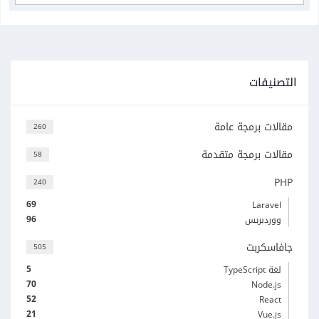
التصنيفات
مقالات برمجة عامة
260
مقالات برمجة متقدمة
58
PHP
240
69
Laravel
96
ووردبريس
جافاسكربت
505
5
لغة TypeScript
70
Node.js
52
React
21
Vue.js