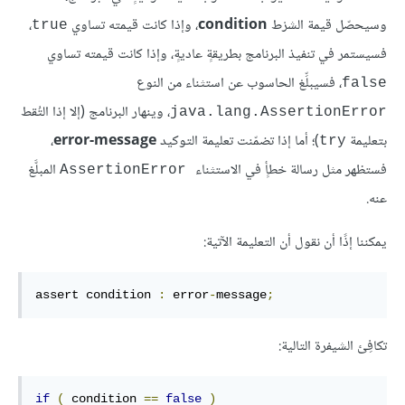
وسيحصّل قيمة الشرْط
condition
، وإذا كانت قيمته تساوي
،
true
فسيستمر في تنفيذ البرنامج بطريقةٍ عاديةٍ، وإذا كانت قيمته تساوي
، فسيبلِّغ الحاسوب عن استثناء من النوع
false
، وينهار البرنامج (إلا إذا التُقط
java.lang.AssertionError
بتعليمة
)؛ أما إذا تضمّنت تعليمة التوكيد
error-message
،
try
فستظهر مثل رسالة خطأٍ في الاستثناء
المبلَّغ
 AssertionError
عنه.
يمكننا إذًا أن نقول أن التعليمة الآتية:
assert condition 
:
 error
-
message
;
تكافِئ الشيفرة التالية:
if
(
 condition 
==
false
)