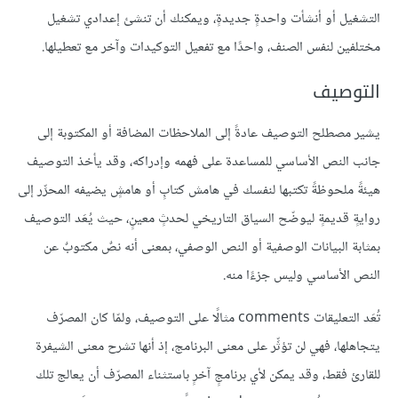
التشغيل أو أنشأت واحدةٍ جديدةٍ، ويمكنك أن تنشئ إعدادي تشغيل
مختلفين لنفس الصنف، واحدًا مع تفعيل التوكيدات وآخر مع تعطيلها.
التوصيف
يشير مصطلح التوصيف عادةً إلى الملاحظات المضافة أو المكتوبة إلى
جانب النص الأساسي للمساعدة على فهمه وإدراكه، وقد يأخذ التوصيف
هيئةً ملحوظةً تكتبها لنفسك في هامش كتابٍ أو هامشٍ يضيفه المحرِّر إلى
روايةٍ قديمةٍ ليوضّح السياق التاريخي لحدثٍ معينٍ، حيث يُعَد التوصيف
بمثابة البيانات الوصفية أو النص الوصفي، بمعنى أنه نصٌ مكتوبٌ عن
النص الأساسي وليس جزءًا منه.
تُعَد التعليقات comments مثالًا على التوصيف، ولمّا كان المصرّف
يتجاهلها، فهي لن تؤثِّر على معنى البرنامج، إذ أنها تشرح معنى الشيفرة
للقارئ فقط، وقد يمكن لأي برنامجٍ آخرٍ باستثناء المصرّف أن يعالج تلك