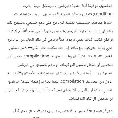
الحاسوب توكيدًا أثناء تنفيذه لبرنامجٍ، فسيحصّل قيمة الشرط
condition؛ فإذا لم يتحقَّق الشرط، فإنه سينهي البرنامج؛ أما إذ كان
الشرط متحققًا، فسيستمر بتنفيذ البرنامج على نحوٍ طبيعيٍ، ويسمح ذلك
باختبار إذا ما كانت نية المبرمج بخصوص شرطٍ معينٍ متحقِّقةً أم لا، فإذا
لم تكن كذلك، فذلك يعني وجود خطأٍ برمجيٍ في ذلك الجزء من البرنامج
الذي يسبق التوكيد، بالإضافة إلى ذلك تمكّنك لغتي C وC++‎ من تعطيل
فحْص تلك التوكيدات أثناء وقت التصريف compile time، بمعنى أنك
تستطيع أن تختار تضْمين التوكيدات أو عدم تضْمينها في البرنامج
المصرّف، وعادةً ما تصرّف البرامج أثناء مرحلة تنقيح الأخطاء وفقًا للنوع
الأول من التصريف compilation، بينما يصرّف إصدار نسخة البرنامج
الفعلي مع تعطيل التوكيدات مما يضمن كفاءةً أعلى للبرنامج لأن الحاسوب
لن يفحص كلّ تلك التوكيدات.
لا توفّر النسخ الأقدم من جافا خاصية التوكيدات، فمنذ الإصدار 1.4،