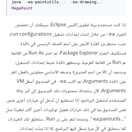
java  
-
ea
:
paintutils
...
-
ea
:
drawing
...
MegaPaint
إذا كنت تستخدم بيئة تطوير إكلبس Eclipse، سيمكنك أن تخصّص
الخيار
من خلال إنشاء إعدادات تشغيل run configurations،
‎-ea
حيث ستنقر بزر الفأرة الأيمن على اسم الصنف الرئيسي في نافذة
مُستكشِف الحِزم Package Explorer، ثم اختر Run As من القائمة،
ثم Run من القائمة الفرعية، وستظهر نافذة ضبط إعدادات التشغيل؛
وستجد أن كلًا من اسم المشروع وصنفه الأساسي مملوئين بالفعل، انقر
على نافذة Arguments، ثم اكتب
في الصندوق أسفل VM
‎-ea
Arguments، الآن ستُضاف محتويات ذلك الصندوق إلى أمر جافا
المستخدَم لتشغيل البرنامج، إذًا تستطيع أن تُدخِل أي خياراتٍ أخرى ضِمن
نفس الصندوق بما في ذلك خيارات تفعيل توكيدات أخرى أكثر تعقيدًا مثل
"‎-ea:paintutils…‎"، وعندما تنقر على زر Run ، ستُطبَّق تلك الخيارات
كما ستطبَّق في كلّ مرةٍ تشغّل فيها البرنامج، إلا إذا بدلّت إعدادات