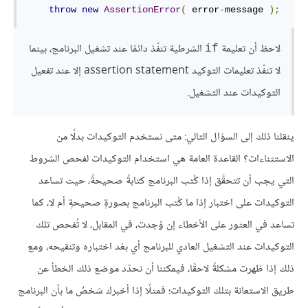
throw
new
AssertionError
(
 error
-
message 
);
لاحظ أن تعليمة
الشرطية تنفّذ دائمًا عند تشغيل البرنامج، بينما
if
لا تنفّذ تعليمات التوكيد assertion statement إلا عند تفعيل
التوكيدات عند التشغيل.
ينقلنا ذلك إلى السؤال التالي: متى نستخدم التوكيدات بدلًا من
الاستثناءات؟ القاعدة العامة هي استخدام التوكيدات لفحص الشروط
التي يجب أن تتحقَّق إذا كُتب البرنامج كتابةً صحيحةً، حيث تساعد
التوكيدات على اختبار إذا ما كُتب البرنامج بصورةٍ صحيحةٍ أم لا، كما
تساعد في العثور على الأخطاء إن وُجدت، في المقابل، لا تُفحص تلك
التوكيدات عند التشغيل العادي للبرنامج أي بعْد اختباره وتنقيحه، ومع
ذلك إذا ظهرت مشكلةً لاحقًا، فيمكننا أن نحدّد موضع ذلك الخطأ عن
طريق الاستعانة بتلك التوكيدات؛ فمثلًا إذا أخبرك شخصٌ ما بأن البرنامج