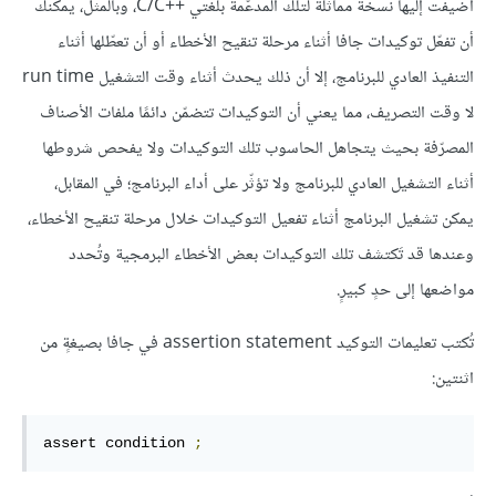
أضيفت إليها نسخةً مماثلةً لتلك المدعّمة بلغتي C/C++‎، وبالمثل، يمكنك
أن تفعّل توكيدات جافا أثناء مرحلة تنقيح الأخطاء أو أن تعطّلها أثناء
التنفيذ العادي للبرنامج، إلا أن ذلك يحدث أثناء وقت التشغيل run time
لا وقت التصريف، مما يعني أن التوكيدات تتضمّن دائمًا ملفات الأصناف
المصرّفة بحيث يتجاهل الحاسوب تلك التوكيدات ولا يفحص شروطها
أثناء التشغيل العادي للبرنامج ولا تؤثّر على أداء البرنامج؛ في المقابل،
يمكن تشغيل البرنامج أثناء تفعيل التوكيدات خلال مرحلة تنقيح الأخطاء،
وعندها قد تَكتشف تلك التوكيدات بعض الأخطاء البرمجية وتُحدد
مواضعها إلى حدٍ كبيرٍ.
تُكتب تعليمات التوكيد assertion statement في جافا بصيغةٍ من
اثنتين:
assert condition 
;