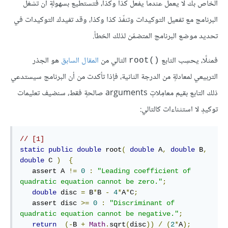
الخاص بك لا يعمل عندما يفعل كذا وكذا، فتستطيع بسهولةٍ أن تشغّل
البرنامج مع تفعيل التوكيدات وتنفّذ كذا وكذا، وقد تفيدك التوكيدات في
تحديد موضع البرنامج المتضمّن لذلك الخطأ.
فمثلًا، يحسِب التابع
التالي من
المقال السابق
هو الجذر
root()‎
التربيعي لمعادلةٍ من الدرجة الثانية، فإذا تأكدت من أن البرنامج سيستدعي
ذلك التابع بقيم معامِلاتٍ arguments صالحةٍ فقط، سنضيف تعليمات
توكيدٍ لا استثناءات كالتالي:
// [1]
static
public
double
 root
(
double
 A
,
double
 B
,
double
 C 
)
{
   assert A 
!=
0
:
"Leading coefficient of 
quadratic equation cannot be zero."
;
double
 disc 
=
 B
*
B 
-
4
*
A
*
C
;
   assert disc 
>=
0
:
"Discriminant of 
quadratic equation cannot be negative."
;
return
(-
B 
+
Math
.
sqrt
(
disc
))
/
(
2
*
A
);