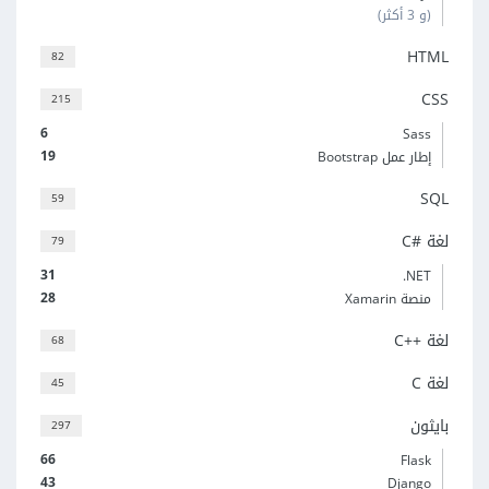
(و 3 أكثر)
HTML
82
CSS
215
6
Sass
19
إطار عمل Bootstrap
SQL
59
لغة C#‎
79
31
‎.NET
28
منصة Xamarin
لغة C++‎
68
لغة C
45
بايثون
297
66
Flask
43
Django