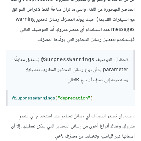
العناصر المهجورة من اللغة، والتي ما تزال متاحةً فقط لأغراض التوافق
مع الشيفرات القديمة)، حيث يولّد المصرّف رسائل تحذيرٍ warning
messages عند استخدام أي عنصرٍ متروكٍ، أما التوصيف الثاني
فيُستخدم لتعطيل رسائل التحذير التي يولّدها المصرّف.
لاحظ أن التوصيف
يَستقبل معامِلًا
‎@SurpressWarnings
parameter يمثِّل نوع رسائل التحذير المطلوب تعطيلها؛
وسنضيفه إلى صنفٍ أو تابعٍ كالتالي:
@SuppressWarnings
(
"deprecation"
)
وعليه، لن يُصدر المصرّف أي رسائل تحذيرٍ عند استخدام أي عنصرٍ
متروكٍ، وهناك أنواعٌ أخرى من رسائل التحذير التي يمكن تعطيلها، إلا أن
أسمائها غير قياسيةٍ وتختلف من مصرّفٍ لآخرٍ.