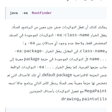
java  
-
ea  
RootFinder
يمكنك كذلك أن تفعّل التوكيدات ضمْن جزءٍ معينٍ من البرنامج، فمثلًا،
يفعّل الخيار
التوكيدات الموجودة في الصنف
‎-ea:class-name
المخصّص فقط، ولاحظ عدم وجود أي مسافاتٍ بين
و
:
‎-ea
و
، في المقابل، يفعّل الخيار
‎-ea:package-
class-name
كلّ التوكيدات الموجودة في حزمةٍ package معينةٍ إلى
name...‎
جانب حِزمها الفرعية، كما يفعّل الخيار
التوكيدات الواقعة
‎-ea:...‎
ضِمن الحزمة الافتراضية default package، أي تلك الأصناف التي لم
تخصّص لها حزمةٌ معينةٌ بعد، فمثلًا يشغّل الأمر التالي برنامج جافا اسمه
مع تفعيل التوكيدات بأصناف الحزمتين
MegaPaint
و
:
drawing
paintutils