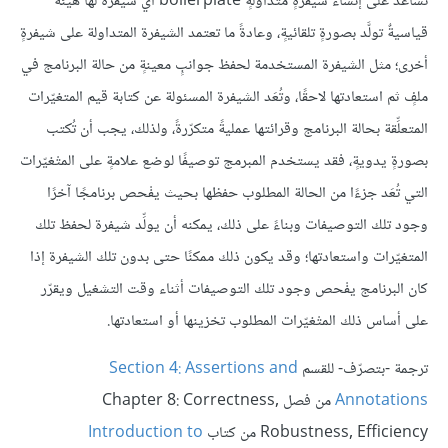
تساعد على إنشاء شيفرةٍ متداولةٍ boilerplate أي شيفرةٌ لها هيئةٌ
قياسيةٌ تولَّد بصورةٍ تلقائيةٍ، وعادةً ما تعتمد الشيفرة المتداولة على شيفرةٍ
أخرى؛ مثل الشيفرة المستخدمة لحفظ جوانبٍ معينةٍ من حالة البرنامج في
ملفٍ ثم استعادتها لاحقًا، وتُعَد الشيفرة المسئولة عن كتابة قيم المتغيّرات
المتعلِّقة بحالة البرنامج وقرائتها عمليةً متكرّرةً، ولذلك، يجب أن تُكتب
بصورةٍ يدويةٍ، فقد يستخدم المبرمج توصيفًا لوضع علامةٍ على المتْغيّرات
التي تُعَد جزءًا من الحالة المطلوب حفظها بحيث يفْحص برنامجًا آخرًا
وجود تلك التوصيفات وبناءً على ذلك، يمكنه أن يولِّد شيفرة لحفظ تلك
المتغيّرات واستعادتها؛ وقد يكون ذلك ممكنًا حتى بدون تلك الشيفرة إذا
كان البرنامج يفْحص وجود تلك التوصيفات أثناء وقت التشغيل ويقرّر
على أساس ذلك المتْغيّرات المطلوب تخزينها أو استعادتها.
ترجمة -بتصرّف- للقسم
Section 4: Assertions and
Annotations
من فصل Chapter 8: Correctness,
Robustness, Efficiency من كتاب
Introduction to