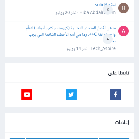
لغة solidity
3
Hiba Abdalrheem · نشر
20 يوليو
ما هي أفضل المصادر المجانية (كورسات، كتب، أدوات) لتعلّم
واحترام لغة C++، وما هي أهم الأخطاء الشائعة التي يجب
4
تجنبها؟
Tech_Aspire · نشر
14 يوليو
تابعنا على
إعلانات