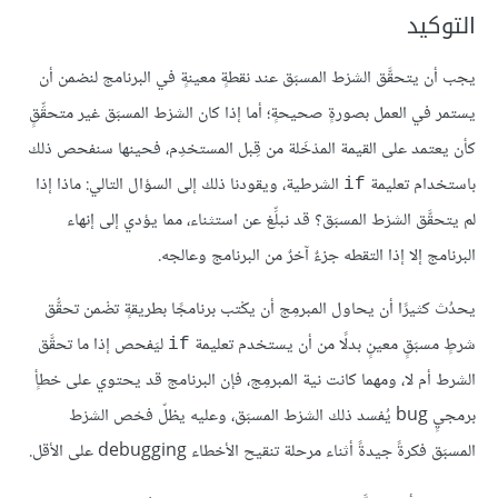
التوكيد
يجب أن يتحقَّق الشرْط المسبَق عند نقطةٍ معينةٍ في البرنامج لنضمن أن
يستمر في العمل بصورةٍ صحيحةٍ؛ أما إذا كان الشرْط المسبَق غير متحقِّقٍ
كأن يعتمد على القيمة المدْخَلة من قِبل المستخدِم، فحينها سنفحص ذلك
باستخدام تعليمة
الشرطية، ويقودنا ذلك إلى السؤال التالي: ماذا إذا
if
لم يتحقَّق الشرْط المسبَق؟ قد نبلِّغ عن استثناء، مما يؤدي إلى إنهاء
البرنامج إلا إذا التقطه جزءٌ آخرٌ من البرنامج وعالجه.
يحدُث كثيرًا أن يحاول المبرمِج أن يكْتب برنامجًا بطريقةٍ تضْمن تحقُّق
شرطٍ مسبَقٍ معينٍ بدلًا من أن يستخدم تعليمة
ليَفحص إذا ما تحقَّق
if
الشرط أم لا، ومهما كانت نية المبرمِج، فإن البرنامج قد يحتوي على خطأٍ
برمجيٍ bug يُفسد ذلك الشرْط المسبَق، وعليه يظلّ فحْص الشرْط
المسبَق فكرةً جيدةً أثناء مرحلة تنقيح الأخطاء debugging على الأقل.