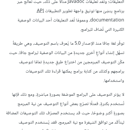
التعليقات؛ وتُعَد تعليقات Javadoc مثالًا على ذلك، حيث تعالَج عبر
برنامجٍ ينشِئ منها توثيق واجهة تطوير التطبيقات
API
documentation، وعمومًا تُعَد التعليقات أحد البيانات الوصفية
الكثيرة التي تُضاف للبرامج.
توفّر لغة جافا منذ الإصدار 5.0 ما يُعرف باسم التوصيف، وهي طريقةٌ
تسهِّل إنشاء أنواعٍ أخرى جديدةٍ من البيانات الوصفية لبرامج جافا، حيث
مكّن التوصيف المبرمجين من اختراع طرقٍ جديدةٍ تمامًا لتوصيف
برامجهم وكذلك من كتابة برامج يمكنها قراءة تلك التوصيفات
واستخدامها.
لا يؤثر التوصيف على البرامج الموصّفة بصورةٍ مباشرةٍ، ومع ذلك فإنها
تُستخدم بكثرةٍ، فمثلًا تصرّح بعض أنواع التوصيف عن نية المبرمج
بصورةٍ أكثر وضوحًا، حيث قد يستخدم المصرّف تلك التوصيفات المضافة
ليتأكّد من توافق الشيفرة مع نية المبرمج، فقد يُستخدم التوصيف