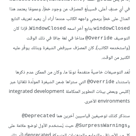
في أي صنفٍ أعلى، فسيبلّغ المصرّف عن وجود خطأٍ، وعمومًا يعتمد هذا
المثال على خطأٍ برمجيٍ واجهه الكاتب عندما أراد أن يعيد تعريف التابع
بتابعٍ آخرٍ اسمه
، فإذا كان
WindowClosed
windowClosed
التوصيف
متاحًا في لغة جافا في ذلك الوقت
‎@Override
(واستخدمه الكاتب)، كان المصرّف سيرفض الشيفرة وبذلك يوفّر عليه
الكثير من الوقت.
تُعَد التوصيفات خاصيةً متقدمةً نوعًا ما، وكان من الممكن عدم ذكرها
باستثناء
التي ستراها ضِمن الشيفرة المولّدة تلقائيًا عبر
‎@Override
إكلبس وبعض بيئات التطوير المتكاملة integrated development
environments الأخرى.
سنذكر كذلك توصيفين قياسيين آخرين هما
‎@Deprecated
و
، حيث يُستخدم الأول لوضع علامة على
‎@SurpressWarnings
كل من الأصناف والتوابع والمتغيّرات المتروكة deprecated (أي تلك