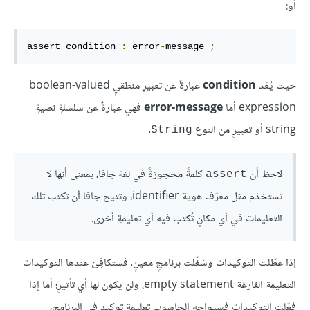
أو:
assert condition 
:
 error
-
message 
;
حيث يُعَد
condition
عبارةٌ عن تعبيرٍ منطقيٍ boolean-valued
expression أما
error-message
فهي عبارةٌ عن سلسلةٍ نصيةٍ
string أو تعبيرٍ من النوع
.
String
لاحظ أن
كلمةً محجوزةً في لغة جافا، بمعنى أنها لا
assert
تستخدَم مثل معرّف هوية identifier، وتتيح جافا أن تكتب تلك
التعليمات في أي مكانٍ تُكتب فيه أي تعليمةٍ أخرى.
إذا عطّلت التوكيدات وشغّلت برنامجٍ معينٍ، فستكافِئ عندها التوكيدات
التعليمة الفارغة empty statement، ولن يكون لها أي تأثيرٍ؛ أما إذا
فعّلت التوكيدات فسيواجه الحاسوب تعليمة توكيدٍ في البرنامج،