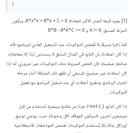
}
[1] يعيد قيمة الجذر الأكبر للمعادلة A*x*x + B*x + C = 0، ويكون
الشرْط المسبَق: A != 0 و B*B - 4*A*C >= 0
كما ذكرنا مسبقًا، لا تُفحص التوكيدات عند التشغيل العادي للبرنامج؛ لأنه
إذا كان اعتقادك بأن التابع في المثال السابق لا يستدعى أبدًا إلا بمعاملاتٍ
صالحةٍ صحيحًا، فإن فحْص الشروط بتلك التوكيدات غير ضروريٍ، أما إذا
كان اعتقادك غير صحيحٍ، فينبغي أن تظْهر تلك المشكلة أثناء مرحلة
اختبار البرنامج وتنقيح أخطاءه أي عند تشغيل البرنامج مع تفعيل
التوكيدات.
إذا كان التابع
جزءًا من مكتبةٍ برمجيةٍ تُستخدَم من قِبل
root()‎
مبرمجين آخرين، فسيكون الموقف أقل وضوحًا، حيث يوصي توثيق
أوراكل جافا بألا تُستخدم التوكيدات لفحص المواصفات الاصطلاحية