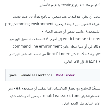
أثناء مرحلة الاختبار testing وتنقيح الأخطاء.
يجب أن تُفعَّل التوكيدات عند تشغيل البرنامج لتؤثِّر به، حيث تعتمد
طريقة التفعيل على البيئة البرمجية programming environment
المُستخدمة، ولذلك ينبغي أن تضيف الخيار
‎-
إلى أمر جافا المستخدَم لتشغيل البرنامج،
enableassertions
وذلك في أي بيئةٍ سطر أوامرٍ command line environment
تقليديةٍ، فمثلًا، إذا كان
هو الصنف المتضمّن للبرنامج
RootFinder
، فإن الأمر التالي:
main()‎
java  
-
enableassertions  
RootFinder
سينفِّذ البرنامج مع تفعيل التوكيدات، كما يمكنك أن تستخدم
مثل
‎-ea
اختصارٍ للخيار
، بمعنى أنه يمكنك كتابة
‎-enableassertions
الأمر السابق على النحو التالي: