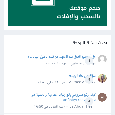
أحدث أسئلة البرمجة
هل أستطيع العمل عند الإنتهاء من قسم تحليل البيانات؟
2
عرفه جابر المنشاوي · نشر
منذ 20 ساعة
سؤال عن تعلم البرمجه
5
Ahmed Alhafiz2 · نشر
الثلاثاء في 21:45
كيف ارفع مشروعي بالواجهات الأمامية والخلفية على
استضافة InfinityFree؟
4
Hiba Abdalrheem · نشر
الثلاثاء في 16:50