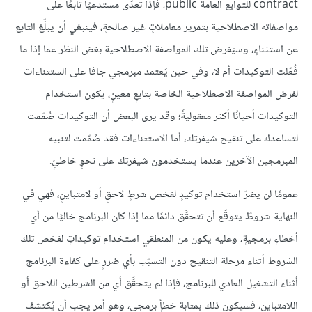
contract للتوابع العامة public، فإذا تعدّى مستدعيًا تابعًا على
مواصفاته الاصطلاحية بتمرير معاملاتٍ غير صالحةٍ، فينبغي أن يبلِّغ التابع
عن استثناءٍ، وسيَفرض تلك المواصفة الاصطلاحية بغض النظر عما إذا ما
فُعّلت التوكيدات أم لا، وفي حين يَعتمد مبرمجي جافا على الستثناءات
لفرض المواصفة الاصطلاحية الخاصة بتابعٍ معينٍ، يكون استخدام
التوكيدات أحيانًا أكثر معقوليةً؛ وقد يرى البعض أن التوكيدات صُمّمت
لتساعدك على تنقيح شيفرتك، أما الاستثناءات فقد صُمّمت لتنبيه
المبرمجين الآخرين عندما يستخدمون شيفرتك على نحوٍ خاطئٍ.
عمومًا لن يضرّ استخدام توكيدٍ لفحْص شرطٍ لاحقٍ أو لامتباينٍ، فهي في
النهاية شروطٌ يتوقّع أن تتحقَّق دائمًا مما إذا كان البرنامج خاليًا من أي
أخطاءٍ برمجيةٍ، وعليه يكون من المنطقي استخدام توكيداتٍ لفحْص تلك
الشروط أثناء مرحلة التنقيح دون التسبّب بأي ضررٍ على كفاءة البرنامج
أثناء التشغيل العادي للبرنامج، فإذا لم يتحقَّق أي من الشرطين اللاحق أو
اللامتباين، فسيكون ذلك بمثابة خطأٍ برمجيٍ، وهو أمر يجب أن يُكتشف