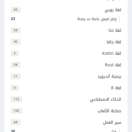
لغة روبي
50
23
إطار العمل Ruby on Rails
لغة Go
58
لغة جافا
95
لغة Kotlin
5
لغة Rust
58
برمجة أندرويد
11
لغة R
6
الذكاء الاصطناعي
115
صناعة الألعاب
102
سير العمل
68
38
Git