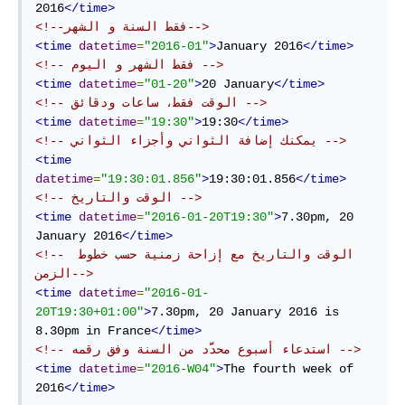
2016
</time>
<!--فقط السنة و الشهر-->
<time
datetime
=
"2016-01"
>
January 2016
</time>
<!-- فقط الشهر و اليوم -->
<time
datetime
=
"01-20"
>
20 January
</time>
<!-- الوقت فقط، ساعات ودقائق -->
<time
datetime
=
"19:30"
>
19:30
</time>
<!-- يمكنك إضافة الثواني وأجزاء الثواني -->
<time
datetime
=
"19:30:01.856"
>
19:30:01.856
</time>
<!-- الوقت والتاريخ -->
<time
datetime
=
"2016-01-20T19:30"
>
7.30pm, 20 
January 2016
</time>
<!-- الوقت والتاريخ مع إزاحة زمنية حسب خطوط 
الزمن-->
<time
datetime
=
"2016-01-
20T19:30+01:00"
>
7.30pm, 20 January 2016 is 
8.30pm in France
</time>
<!-- استدعاء أسبوع محدَّد من السنة وفق رقمه -->
<time
datetime
=
"2016-W04"
>
The fourth week of 
2016
</time>