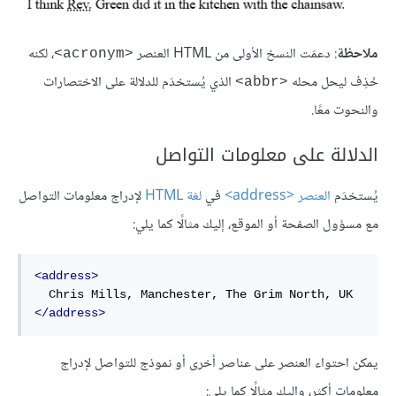
ملاحظة
: دعمَت النسخ الأولى من HTML العنصر
، لكنه
<acronym>
حُذِف ليحل محله
الذي يُستخدَم للدلالة على الاختصارات
<abbr>
والنحوت معًا.
الدلالة على معلومات التواصل
يُستخدَم
العنصر <address>
في
لغة HTML
لإدراج معلومات التواصل
مع مسؤول الصفحة أو الموقع، إليك مثالًا كما يلي:
<address>
</address>
يمكن احتواء العنصر على عناصر أخرى أو نموذج للتواصل لإدراج
معلومات أكثر، وإليك مثالًا كما يلي: