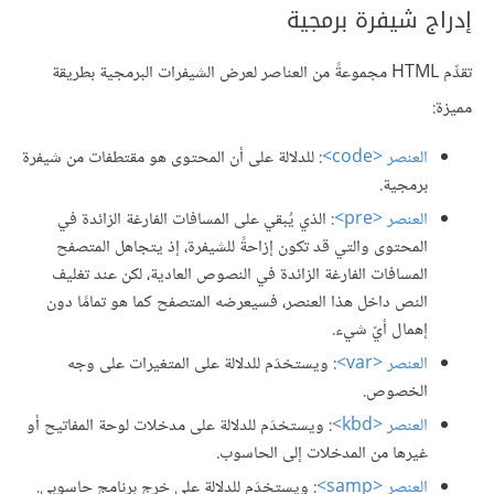
إدراج شيفرة برمجية
تقدِّم HTML مجموعةً من العناصر لعرض الشيفرات البرمجية بطريقة
مميزة:
العنصر <code>
: للدلالة على أن المحتوى هو مقتطفات من شيفرة
برمجية.
العنصر <pre>
: الذي يُبقي على المسافات الفارغة الزائدة في
المحتوى والتي قد تكون إزاحةً للشيفرة، إذ يتجاهل المتصفح
المسافات الفارغة الزائدة في النصوص العادية، لكن عند تغليف
النص داخل هذا العنصر، فسيعرضه المتصفح كما هو تمامًا دون
إهمال أيّ شيء.
العنصر <var>
: ويستخدَم للدلالة على المتغيرات على وجه
الخصوص.
العنصر <kbd>
: ويستخدَم للدلالة على مدخلات لوحة المفاتيح أو
غيرها من المدخلات إلى الحاسوب.
العنصر <samp>
: ويستخدَم للدلالة على خرج برنامج حاسوبي.