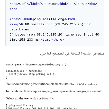
<kbd>
Ctrl
</kbd>
/
<kbd>
Cmd
</kbd>
 + 
<kbd>
A
</kbd>
.
</p>
<pre>
$ 
<kbd>
ping mozilla.org
</kbd>
<samp>
PING mozilla.org (63.245.215.20): 56 
data bytes

64 bytes from 63.245.215.20: icmp_seq=0 ttl=40 
time=158.233 ms
</samp></pre>
ستُعرض الشيفرة السابقة في المتصفح كما يلي: