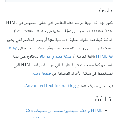
خلاصة
نكون بهذا قد أنهينا دراسة دلالة العناصر التي تنسِّق النصوص في HTML،
وتذكَّر تمامًا أنّ العناصر التي تعرَّفت عليها في سلسلة المقالات لا تمثِّل
القائمة كلها، فقد حاولنا تغطية الأساسية منها أو بعض العناصر التي يشيع
استخدامها أو التي رأينا بأنك ستجدها مهمةً، ويمكنك العودة إلى
توثيق
لغة HTML
باللغة العربية أو
شبكة مطوري موزيللا
للاطلاع على بقية
العناصر، كما سنتحدث في المقال التالي عن عناصر لغة HTML التي
نستخدِمها في هيكلة الأجزاء المختلفة من
صفحة ويب
.
ترجمة -وبتصرف- للمقال
Advanced text formatting
.
اقرأ أيضًا
HTML و CSS للمبتدئين: مقدمة إلى تنسيقات CSS