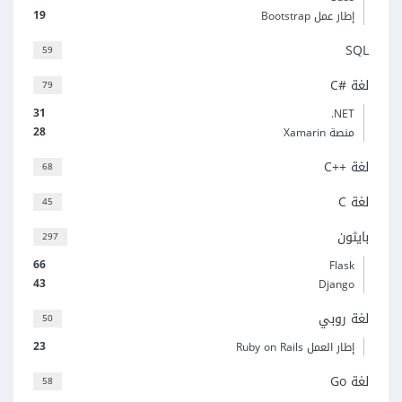
19
إطار عمل Bootstrap
SQL
59
لغة C#‎
79
31
‎.NET
28
منصة Xamarin
لغة C++‎
68
لغة C
45
بايثون
297
66
Flask
43
Django
لغة روبي
50
23
إطار العمل Ruby on Rails
لغة Go
58