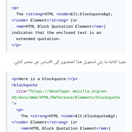
<p>
  The 
<strong>
HTML 
<code>
&lt;blockquote&gt;
</code>
 Element
</strong>
 (or

<em>
HTML Block Quotation Element
</em>
) 
indicates that the enclosed text is an

</p>
علينا كتابة ما يلي لتحويل هذا المحتوى إلى اقتباس عن عنصر كتلي:
<p>
Here is a blockquote:
</p>
<blockquote
cite
=
"https://developer.mozilla.org/en-
US/docs/Web/HTML/Reference/Elements/blockquote
"
>
<p>
    The 
<strong>
HTML 
<code>
&lt;blockquote&gt;
</code>
 Element
</strong>
 (or

<em>
HTML Block Quotation Element
</em>
) 