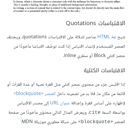
الاقتباسات Quotations
تتيح
لغة HTML
عناصر للدلالة على الاقتباسات quotations، ويختلف
العنصر المُستخدَم لإنشاء اقتباس إذا كنت توصِّف اقتباسًا مأخوذًا من
عنصر كتلي Block أو سطري Inline.
الاقتباسات الكتلية
إذا اقتُبس جزء من محتوى عنصر كتلي مثل فقرة نصية أو عدة فقرات أو
قائمة من مكان ما، فلا بد من تضمينه داخل
العنصر <blockquote>
لإظهاره على أساس فقرة وإضافة
عنوان URL
إلى مصدر الاقتباس
بواسطة السمة
، ويعرض المثال التالي محتوًى مأخوذًا من صفحة
cite
العنصر
على شبكة مطورِي موزيللا MDN:
<blockquote>