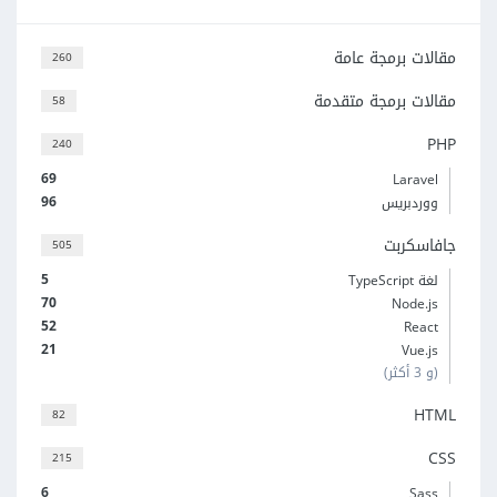
مقالات برمجة عامة
260
مقالات برمجة متقدمة
58
PHP
240
69
Laravel
96
ووردبريس
جافاسكربت
505
5
لغة TypeScript
70
Node.js
52
React
21
Vue.js
(و 3 أكثر)
HTML
82
CSS
215
6
Sass