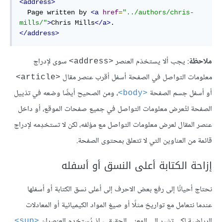
<address>
  Page written by 
<a
href
=
"../authors/chris-
mills/"
>
Chris Mills
</a>
</address>
ملاحظة
: يجب ألا يستخدَم العنصر
سوى لإدراج
<address>
معلومات التواصل في الصفحة أسفل أقرب عنصر مقال
<article>
أو أسفل جسم الصفحة
، ومن الصحيح أيضًا وضعه في تذييل
<body>
الصفحة لتُعرض معلومات التواصل في جميع صفحات الموقع، أو داخل
عنصر المقال لعرض معلومات التواصل مع مؤلفه، لكن لا تستخدِمه لإدراج
قائمة من العناوين التي لا تتعلق بمحتوى الصفحة.
إزاحة الكتابة أعلى النسق أو أسفله
نحتاج أحيانًا إلى رفع بعض الاحرف إلى أعلى نسق الكتابة أو أسفلها
عندما نتعامل مع تواريخ مثلًا أو صيغ المواد الكيميائية أو المعادلات
الرياضية لكي تشير إلى المعنى الحقيقي، إذ يُستخدم العنصران
<sup>