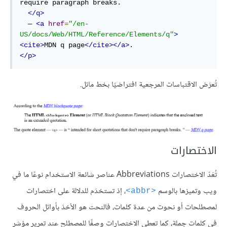
require paragraph breaks.

</q>
  — 
<a
href
=
"/en-
US/docs/Web/HTML/Reference/Elements/q"
>
<cite>
MDN q page
</cite></a>
</p>
تُعرَض الاقتباسات المرجعية افتراضيًا بخط مائل.
الاختصارات
تُعَدّ الاختصارات Abbreviations عناصر شائعة الاستخدام نوعًا ما في
ويب وتميزها بالوسم
، إذ تستخدَم للدلالة على اختصارات
<abbr>
لمصطلحات أو نحوت من عدة كلمات، فالنحت هو الأخذ بأوائل الحروف
في كلمات جملة، كما تعطي الاختصارات وصفًا للمصطلح عند تمرير مؤشر