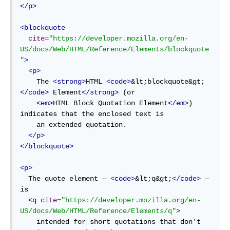
</p>
<blockquote
cite
=
"https://developer.mozilla.org/en-
US/docs/Web/HTML/Reference/Elements/blockquote
"
>
<p>
    The 
<strong>
HTML 
<code>
&lt;blockquote&gt;
</code>
 Element
</strong>
 (or

<em>
HTML Block Quotation Element
</em>
) 
indicates that the enclosed text is

    an extended quotation.

</p>
</blockquote>
<p>
  The quote element — 
<code>
&lt;q&gt;
</code>
 — 
is

<q
cite
=
"https://developer.mozilla.org/en-
US/docs/Web/HTML/Reference/Elements/q"
>
    intended for short quotations that don't 