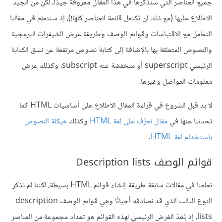
جميع العناصر التي سنذكرها في هذا المقال معروفةً جيدًا، لكن من الجيد
الاطلاع عليها (مع ذلك لن تكتمل قائمة العناصر كلها!)، إذ سنتعلم في مقالنا
التعامل مع الاقتباسات وقوائم الوصف وطريقة عرض الشيفرات البرمجية
والنصوص المتعلقة بها بالإضافة إلى كتابة نصوص مرتفعة عن نسق الكتابة
الرئيسي superscript أو منخفضة عنه subscript، وكذلك عرض
معلومات التواصل وغيرها.
لا بد قبل الشروع في قراءة المقال الاطلاع على أساسيات HTML كما
تحدثنا عنها في
مقال تعرَّف على لغة HTML
وكذلك
هيكلة النصوص
باستخدام لغة HTML
.
قوائم الوصف Description lists
تعلمنا في مقالات سابقة طريقة إنشاء قوائم HTML بسيطة، لكننا لم نذكر
النوع الثالث الذي قد نصادفه أحيانًا وهي قوائم الوصف description
lists، إذ يُعَدّ الغرض الرئيسي لهذه القوائم هو تعداد مجموعة من العناصر