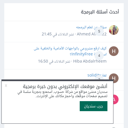
أحدث أسئلة البرمجة
سؤال عن تعلم البرمجه
5
Ahmed Alhafiz2 · نشر
الثلاثاء في 21:45
كيف ارفع مشروعي بالواجهات الأمامية والخلفية على
استضافة InfinityFree؟
4
Hiba Abdalrheem · نشر
الثلاثاء في 16:50
لغة solidity
3
Hiba Abdalrheem · نشر
20 يوليو
ما هي أفضل المصادر المجانية (كورسات، كتب، أدوات) لتعلّم
واحترام لغة C++، وما هي أهم الأخطاء الشائعة التي يجب
4
تجنبها؟
Tech_Aspire · نشر
14 يوليو