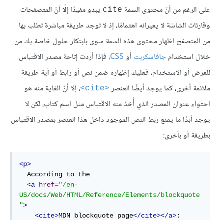
على الرغم من أنّ محتوى السمة
يبدو مفيدًا إلّا أنّ المتصفحات
cite
وقارئات الشاشة لا يعيرانه اهتمامًا، إذ لا توجد طريقة مباشرة تطلب بها
من المتصفح إظهار محتوى هذه السمة سوى بابتكار حلول خاصة بك من
خلال استخدام
جافاسكربت
أو
CSS
، فإذا أردت إتاحة مصدر الاقتباس
للعرض أو الاستخدام، فعليك إظهاره ضمن نص أو رابط أو أية طريقة
ملائمة أخرى، كما يوجد أيضًا العنصر
، إلا أنّ الغاية منه هو
<cite>
احتواء عنوان المصدر الذي أُخذ منه الاقتباس مثل اسم كتاب، لكن لا
يوجد أبدًا ما يمنع ربط النص الموجود داخل هذا العنصر بمصدر الاقتباس
بطريقة أو بأخرى:
<p>
  According to the

<a
href
=
"/en-
US/docs/Web/HTML/Reference/Elements/blockquote
"
>
<cite>
MDN blockquote page
</cite></a>