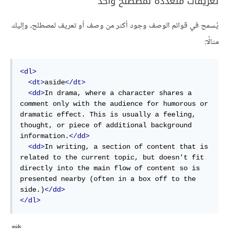
تعريفات متعددة لمصطلح واحد
يُسمح في قوائم الوصف وجود أكثر من وصف أو تعريف لمصطلح، وإليك
مثالًا:
<dl>
<dt>
aside
</dt>
<dd>
In drama, where a character shares a 
comment only with the audience for humorous or 
dramatic effect. This is usually a feeling, 
thought, or piece of additional background 
information.
</dd>
<dd>
In writing, a section of content that is 
related to the current topic, but doesn't fit 
directly into the main flow of content so is 
presented nearby (often in a box off to the 
side.)
</dd>
</dl>