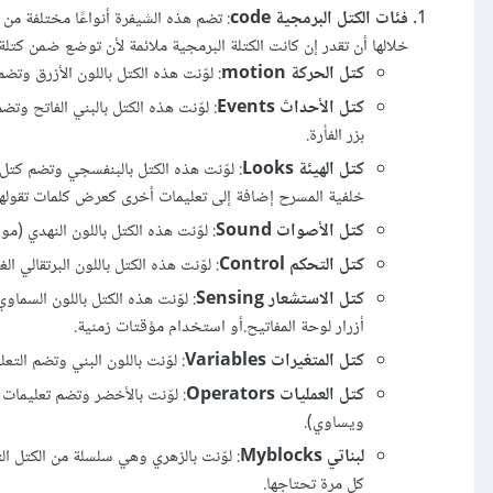
فئات الكتل البرمجية code
: تضم هذه الشيفرة أنواعًا مختلفة م
خلالها أن تقدر إن كانت الكتلة البرمجية ملائمة لأن توضع ضمن كتلة
كتل الحركة motion
: لوّنت هذه الكتل باللون الأزرق و
كتل الأحداث Events
: لوّنت هذه الكتل بالبني الفاتح وتض
بزر الفأرة.
كتل الهيئة Looks
: لوّنت هذه الكتل بالبنفسجي وتضم كت
خلفية المسرح إضافة إلى تعليمات أخرى كعرض كلمات تقوله
كتل الأصوات Sound
: لوّنت هذه الكتل باللون النهدي (
كتل التحكم Control
: لوّنت هذه الكتل باللون البرتقالي 
كتل الاستشعار Sensing
: لوّنت هذه الكتل باللون السما
أزرار لوحة المفاتيح.أو استخدام مؤقتات زمنية.
كتل المتغيرات Variables
: لوّنت باللون البني وتضم الت
كتل العمليات Operators
: لوّنت بالأخضر وتضم تعليمات 
ويساوي).
لبناتي Myblocks
: لوّنت بالزهري وهي سلسلة من الكتل ا
كل مرة تحتاجها.