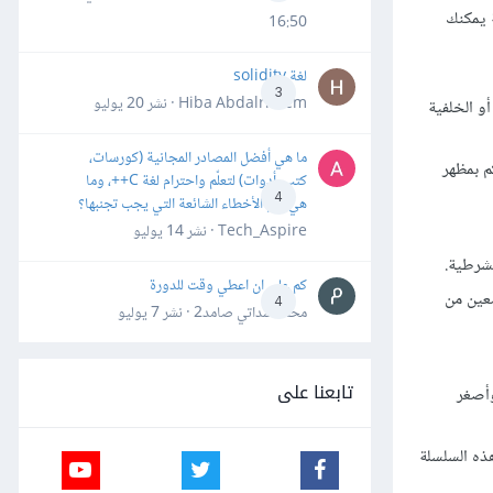
 يمكنك
16:50
لغة solidity
3
Hiba Abdalrheem · نشر
20 يوليو
أو الخلفية
ما هي أفضل المصادر المجانية (كورسات،
م بمظهر
كتب، أدوات) لتعلّم واحترام لغة C++، وما
4
هي أهم الأخطاء الشائعة التي يجب تجنبها؟
Tech_Aspire · نشر
14 يوليو
لشرطية.
كم علي ان اعطي وقت للدورة
معين من
4
محمد سداتي صامد2 · نشر
7 يوليو
تابعنا على
وأصغر
هذه السلسلة