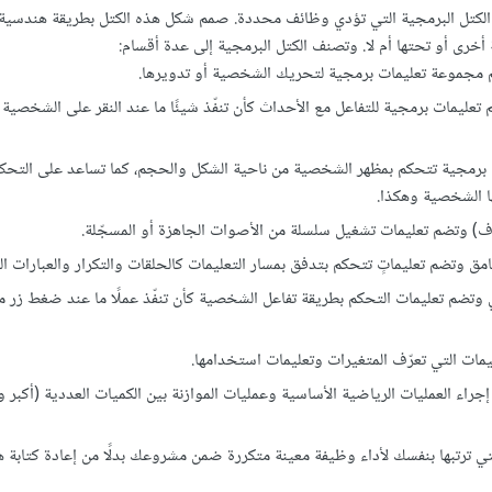
ن الكتل البرمجية التي تؤدي وظائف محددة. صمم شكل هذه الكتل بطريقة هندسية
 أخرى أو تحتها أم لا. وتصنف الكتل البرمجية إلى عدة أقسام:
تضم مجموعة تعليمات برمجية لتحريك الشخصية أو تدويرها.
م تعليمات برمجية للتفاعل مع الأحداث كأن تنفّذ شيئًا ما عند النقر على الشخصية 
ل برمجية تتحكم بمظهر الشخصية من ناحية الشكل والحجم، كما تساعد على التحك
ا الشخصية وهكذا.
موف) وتضم تعليمات تشغيل سلسلة من الأصوات الجاهزة أو المسجّلة.
الغامق وتضم تعليماتٍ تتحكم بتدفق بمسار التعليمات كالحلقات والتكرار والعبارات ا
وي وتضم تعليمات التحكم بطريقة تفاعل الشخصية كأن تنفّذ عملًا ما عند ضغط زر 
عليمات التي تعرّف المتغيرات وتعليمات استخدامها.
إجراء العمليات الرياضية الأساسية وعمليات الموازنة بين الكميات العددية (أكبر 
لتي ترتبها بنفسك لأداء وظيفة معينة متكررة ضمن مشروعك بدلًا من إعادة كتابة 