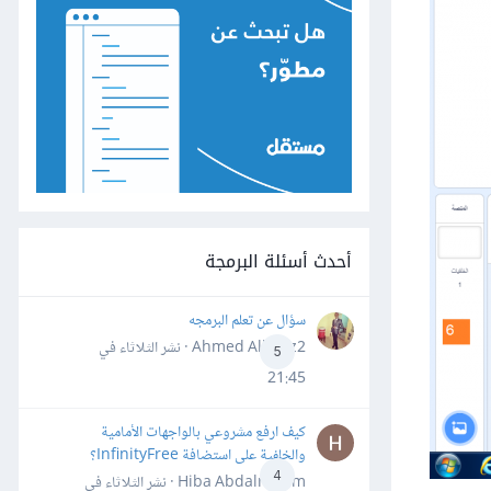
أحدث أسئلة البرمجة
سؤال عن تعلم البرمجه
Ahmed Alhafiz2 · نشر
الثلاثاء في
5
21:45
كيف ارفع مشروعي بالواجهات الأمامية
والخلفية على استضافة InfinityFree؟
4
Hiba Abdalrheem · نشر
الثلاثاء في