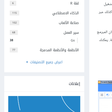
لغة R
6
تشغيل
كذلك عبر
الذكاء الاصطناعي
115
صناعة الألعاب
102
 الشخصيات. وبإمكان المبرمج
سير العمل
68
ة. يمكنك
38
Git
الأنظمة والأنظمة المدمجة
77
اعرض جميع التصنيفات
إعلانات