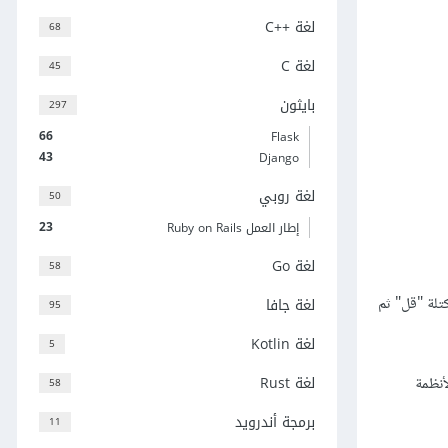
لغة C++‎
68
لغة C
45
بايثون
297
66
Flask
43
Django
لغة روبي
50
23
إطار العمل Ruby on Rails
لغة Go
58
تلة "قل" ثم
لغة جافا
95
لغة Kotlin
5
لغة Rust
أنظمة
58
برمجة أندرويد
11