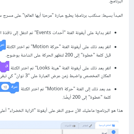
البرنامج.
المبدأ بسيط: سنكتب برنامجًا يطبع عبارة "مرحبًا أيها العالم!" على م
انقر بداية على أيقونة الفئة "أحداث Events" ثم انتقل إلى نافذة الكتل البرمجية وانقر على الكتلة
انقر بعد ذلك على أيقونة الفئة "حركة Motion" ثم اختر الكتلة
قبل كلمة "خطوة" إلى 200 لتظهر الحركة على الشاشة بوضوح.
انقر بعد ذلك على أيقونة الفئة "هيئة Looks" ثم اختر الكتلة
المكان المخصص واضبط زمن عرض العبارة على "3 ثوان" كي تبقى العبارة فترة أطول من الزمن قبل أن تختفي.
عد بعد ذلك إلى الفئة "حركة Motion" ثم اختر الكتلة
كلمة "خطوة" إلى 200 أيضًا.
هذا هو البرنامج! ماعليك الآن سوى النقر على أيقونة "الراية الخضراء" أعل