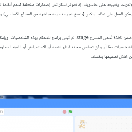
إنترنت وتثبيته على حاسوبك، إذ تتوفر لسكراتش إصدارات مختلفة لدعم أنظمة 
يمكن العمل على نظام لينكس (بنسخ غير مدعومة مباشرة من المصنِّع الأساسي) و
تعتمد فكرة سكراتش على تحريك شخصيات رسومية تُدعى sprite تظهر ضمن نافذة تُدعى المسرح stage، ثم تُبنى برامج للتحكم بهذه
خصيات معًا أو وفق تسلسل محدد لبناء القصة أو الاستعراض أو اللعبة المطلوب
من خلال تصميمها بنفسك.