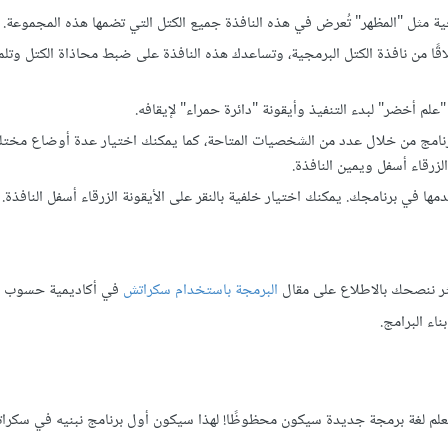
جية مثل "المظهر" تُعرض في هذه النافذة جميع الكتل التي تضمها هذه المجموعة.
نطلاقًا من نافذة الكتل البرمجية، وتساعدك هذه النافذة على ضبط محاذاة الكتل وتل
 "علم أخضر" لبدء التنفيذ وأيقونة "دائرة حمراء" لإيقافه.
نامج من خلال عدد من الشخصيات المتاحة، كما يمكنك اختيار عدة أوضاع مختل
لزرقاء أسفل ويمين النافذة.
ا في برنامجك. يمكنك اختيار خلفية بالنقر على الأيقونة الزرقاء أسفل النافذة.
ثر ننصحك بالاطلاع على مقال
البرمجة باستخدام سكراتش
في أكاديمية حسوب ا
اء البرامج.
بدأ تعلم لغة برمجة جديدة سيكون محظوظًا! لهذا سيكون أول برنامج نبنيه في سكر