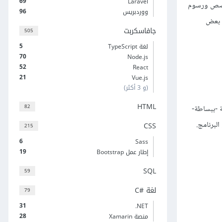
69
Laravel
ء قصص ورسوم
96
ووردبريس
ة بعض
جافاسكربت
505
5
لغة TypeScript
70
Node.js
52
React
21
Vue.js
(و 3 أكثر)
HTML
82
ة -ببساطة-
لبرنامج.
CSS
215
6
Sass
19
إطار عمل Bootstrap
SQL
59
لغة C#‎
79
31
‎.NET
28
منصة Xamarin