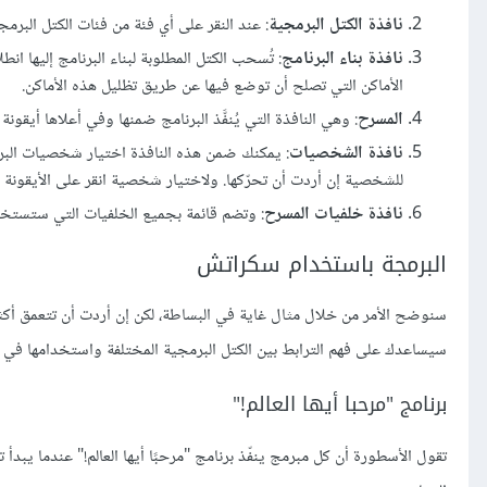
نافذة الكتل البرمجية
: عند النقر على أي فئة من فئات الكتل البرم
نافذة بناء البرنامج
: تُسحب الكتل المطلوبة لبناء البرنامج إليها ا
الأماكن التي تصلح أن توضع فيها عن طريق تظليل هذه الأماكن.
المسرح
: وهي النافذة التي يُنفَّذ البرنامج ضمنها وفي أعلاها أيقونة
نافذة الشخصيات
: يمكنك ضمن هذه النافذة اختيار شخصيات البر
للشخصية إن أردت أن تحرّكها. ولاختيار شخصية انقر على الأيقونة ا
نافذة خلفيات المسرح
: وتضم قائمة بجميع الخلفيات التي ستستخدمه
البرمجة باستخدام سكراتش
سنوضح الأمر من خلال مثال غاية في البساطة، لكن إن أردت أن تتعمق أك
سيساعدك على فهم الترابط بين الكتل البرمجية المختلفة واستخدامها في بن
برنامج "مرحبا أيها العالم!"
تقول الأسطورة أن كل مبرمج ينفّذ برنامج "مرحبًا أيها العالم!" عندما ي