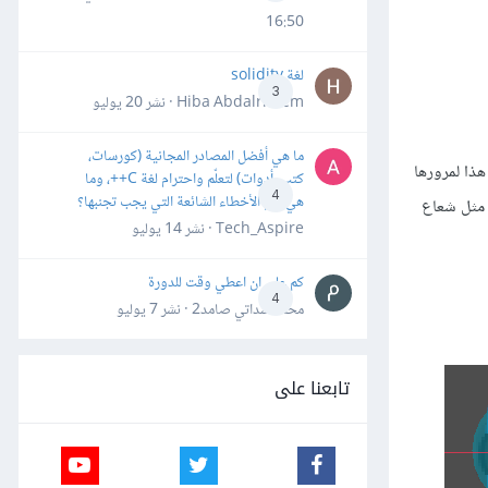
16:50
لغة solidity
3
Hiba Abdalrheem · نشر
20 يوليو
ما هي أفضل المصادر المجانية (كورسات،
يؤدي هذا لمرورها
كتب، أدوات) لتعلّم واحترام لغة C++، وما
4
هي أهم الأخطاء الشائعة التي يجب تجنبها؟
مثل شعاع
Tech_Aspire · نشر
14 يوليو
كم علي ان اعطي وقت للدورة
4
محمد سداتي صامد2 · نشر
7 يوليو
تابعنا على