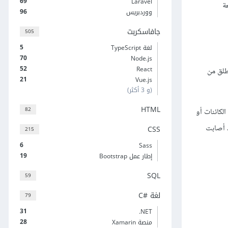
69
Laravel
عة
96
ووردبريس
جافاسكربت
505
5
لغة TypeScript
70
Node.js
52
React
ra هو خط افتراضي ينطلق من
21
Vue.js
(و 3 أكثر)
HTML
82
ع الألعاب، مثل ألعاب التصويب أو ألعاب المنصات، حيث يمكن استخدامها للكشف الاصطدامات collisions بين الكائنات أو
د أصابت
CSS
215
6
Sass
19
إطار عمل Bootstrap
SQL
59
لغة C#‎
79
31
‎.NET
28
منصة Xamarin