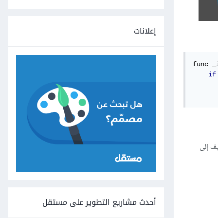
إعلانات
func _
if
يف إلى
أحدث مشاريع التطوير على مستقل