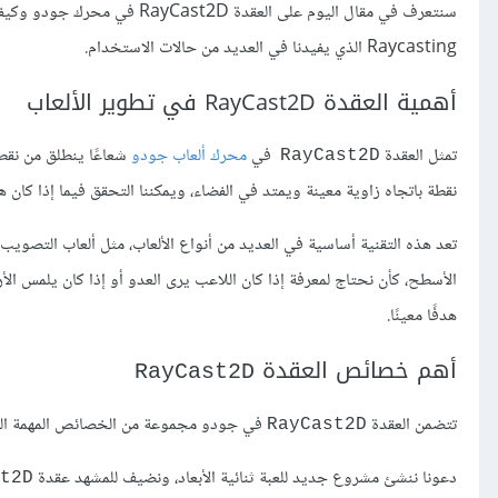
سنتعرف في مقال اليوم على العق
Raycasting الذي يفيدنا في العديد من حالات الاستخدام.
أهمية العقدة RayCast2D في تطوير الألعاب
تمثل العقدة
في
محرك ألعاب جودو
RayCast2D
نقطة باتجاه زاوية معينة ويمتد في الفضاء، ويمكننا التحقق فيما إذا كا
الأسطح، كأن نحتاج لمعرفة إذا كان اللاعب يرى العدو أو إذا كان يلمس الأر
هدفًا معينًا.
أهم خصائص العقدة
RayCast2D
تتضمن العقدة
في جودو مجموعة من الخصائص المهمة الت
RayCast2D
دعونا ننشئ مشروع جديد للعبة ثنائية الأبعاد، ونضيف للمشهد عقدة
t2D