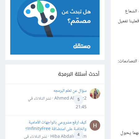
شف الشعاع
علينا تفعيل
 التصادمات:
أحدث أسئلة البرمجة
سؤال عن تعلم البرمجه
Ahmed Alhafiz2 · نشر
الثلاثاء في
5
21:45
كيف ارفع مشروعي بالواجهات الأمامية
والخلفية على استضافة InfinityFree؟
 للكائن A أن يرى الكائن B أم أن هناك عائقًا بينهما يحول
4
Hiba Abdalrheem · نشر
الثلاثاء في