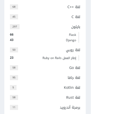
لغة C++‎
68
لغة C
45
بايثون
297
66
Flask
43
Django
لغة روبي
50
23
إطار العمل Ruby on Rails
لغة Go
58
لغة جافا
95
لغة Kotlin
5
لغة Rust
58
برمجة أندرويد
11