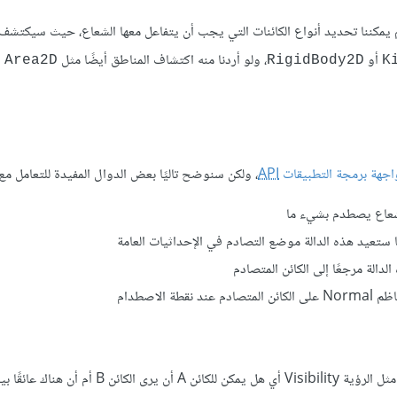
C ضمن الفاحص، ففي هذا القسم يمكننا تحديد أنواع الكائنات التي يجب أن يتفاعل معها الشعاع، حيث سيكت
أو
، ولو أردنا منه اكتشاف المناطق أيضًا مثل
ف
Area2D
RigidBody2D
K
اجهة برمجة التطبيقات
API
، ولكن سنوضح تاليًا بعض الدوال المفيدة للتعامل مع
الشعاع يصطدم بشيء ما
 ستعيد هذه الدالة موضع التصادم في الإحداثيات العامة
دالة مرجعًا إلى الكائن المتصادم
طة الاصطدام
توجد العديد من الاستخدامات العملية المفيدة لتقنية كشف تصادم الأشعة مثل الرؤية Visibility أي هل يمكن