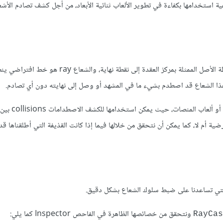
دة RayCast2D في محرك جودو وكيفية استخدامها بكفاءة في تطوير الألعاب ثنائية الأبعاد، من أجل كشف تصادم الأش
شعاعًا ينطلق من نقطة الأصل الممثلة بمركز العقدة إلى نقطة نهاية، والشعاع y
ن هذا الشعاع قد اصطدم بشيء ما في المشهد أو وصل إلى نهايته دون أي تصادم.
تعد هذه التقنية أساسية في العديد من أنوا
ضية أم لا، كما يمكن أن نتحقق من خلالها فيما إذا كانت القذيفة التي أطلقناها ق
ي تساعدنا على ضبط سلوك الشعاع بشكل دقيق.
ونتحقق من خصائصها الظاهرة في الفاحص Inspector كما يلي:
RayCas