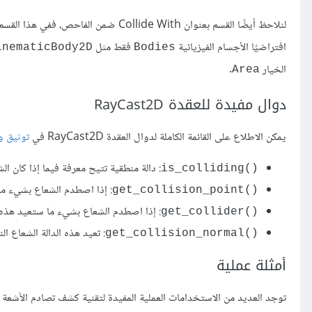
لنلاحظ أيضًا القسم بعنوان ollide With
افتراضيًا الأجسام الفيزيائية
فقط مثل
inematicBody2D
Bodies
الخيار
.
Area
دوال مفيدة للعقدة RayCast2D
يمكن الاطلاع على القائمة الكاملة لدوال العقدة RayCast2D في
توثيق و
: دالة منطقية تتيح معرفة فيما إذا كان 
is_colliding()‎
: إذا اصطدم الشعاع بشيء ما
get_collision_point()‎
: إذا اصطدم الشعاع بشيء ما ستعيد هذه ال
get_collider()‎
: تعيد هذه الدالة الشعاع الناظم Normal على الكائن المتصادم عند نق
get_collision_normal()‎
أمثلة عملية