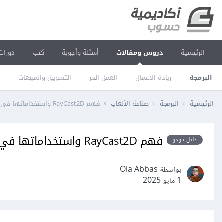
الرئيسية
دروس ومقالات
أسئلة وأجوبة
كتب
دورات
البرمجة
ريادة الأعمال
العمل الحر
التسويق والمبيعات
ا
الرئيسية
البرمجة
صناعة الألعاب
فهم RayCast2D واستخداماتها في محرك ألعاب جودو
فهم RayCast2D واستخداماتها في محرك ألعاب جودو
دليل جودو
بواسطة Ola Abbas
1 مايو 2025