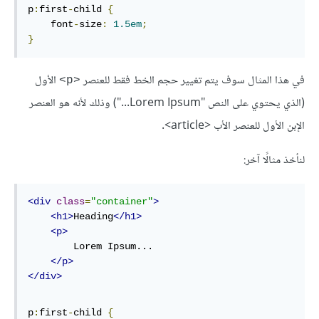
p
:
first
-
child 
{
    font
-
size
:
1.5em
;
}
في هذا المثال سوف يتم تغيير حجم الخط فقط للعنصر
الأول
<p>
(الذي يحتوي على النص "Lorem Ipsum...") وذلك لأنه هو العنصر
الإبن الأول للعنصر الأب <article>.
لنأخذ مثالًا آخر:
<div
class
=
"container"
>
<h1>
Heading
</h1>
<p>
        Lorem Ipsum...

</p>
</div>
p
:
first
-
child 
{