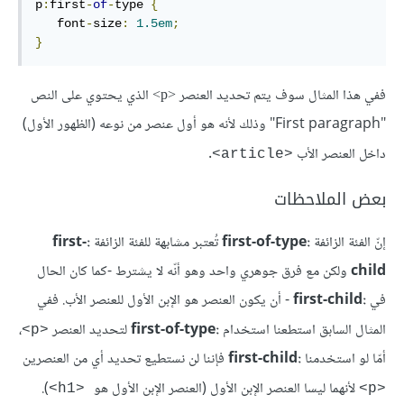
p
:
first
-
of
-
type 
{
   font
-
size
:
1.5em
;
}
ففي هذا المثال سوف يتم تحديد العنصر
الذي يحتوي على النص
<p>
"First paragraph" وذلك لأنه هو أول عنصر من نوعه (الظهور الأول)
داخل العنصر الأب
.
<article>
بعض الملاحظات
إنّ الفئة الزائفة
:first-of-type
تُعتبر مشابهة للفئة الزائفة
:first-
child
ولكن مع فرق جوهري واحد وهو أنّه لا يشترط -كما كان الحال
في
:first-child
- أن يكون العنصر هو الإبن الأول للعنصر الأب. ففي
المثال السابق استطعنا استخدام
:first-of-type
لتحديد العنصر
،
<p>
أمّا لو استخدمنا
:first-child
فإننا لن نستطيع تحديد أي من العنصرين
لأنهما ليسا العنصر الإبن الأول (العنصر الإبن الأول هو
).
<h1>
<p>