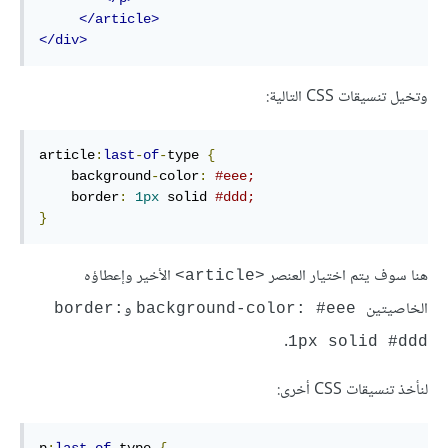
</article>
</div>
وتخيل تنسيقات CSS التالية:
article
:
last
-
of
-
type 
{
    background
-
color
:
#eee;
    border
:
1px
 solid 
#ddd;
}
هنا سوف يتم اختيار العنصر
الأخير وإعطاؤه
<article>
الخاصيتين
و
border:
background-color: #eee
.
1px solid #ddd
لنأخذ تنسيقات CSS أخرى:
p
:
last
-
of
-
type 
{