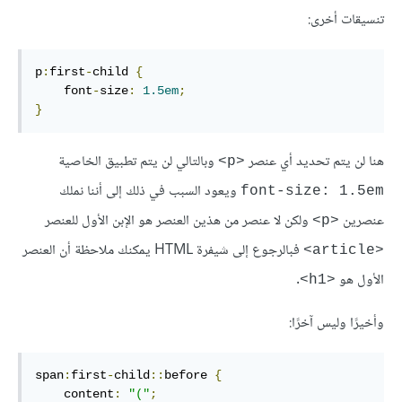
تنسيقات أخرى:
p
:
first
-
child 
{
    font
-
size
:
1.5em
;
}
هنا لن يتم تحديد أي عنصر
وبالتالي لن يتم تطبيق الخاصية
<p>
ويعود السبب في ذلك إلى أننا نملك
font-size: 1.5em
عنصرين
ولكن لا عنصر من هذين العنصر هو الإبن الأول للعنصر
<p>
فبالرجوع إلى شيفرة HTML يمكنك ملاحظة أن العنصر
<article>
الأول هو
.
<h1>
وأخيرًا وليس آخرًا:
span
:
first
-
child
::
before 
{
    content
:
"("
;