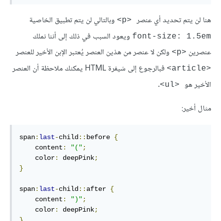
هنا لن يتم تحديد أي عنصر
وبالتالي لن يتم تطبيق الخاصية
<p>
ويعود السبب في ذلك إلى أننا نملك
font-size: 1.5em
عنصرين
ولكن لا عنصر من هذين العنصر يُعتبر الإبن الأخير للعنصر
<p>
فبالرجوع إلى شيفرة HTML يمكنك ملاحظة أن العنصر
<article>
الأخير هو
.
<ul>
مثال أخير:
span
:
last
-
child
::
before 
{
    content
:
"("
;
    color
:
 deepPink
;
}
span
:
last
-
child
::
after 
{
    content
:
")"
;
    color
:
 deepPink
;
}