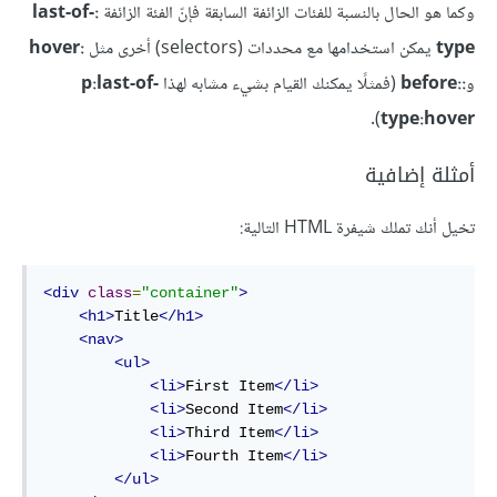
وكما هو الحال بالنسبة للفئات الزائفة السابقة فإنّ الفئة الزائفة
:last-of-
type
يمكن استخدامها مع محددات (selectors) أخرى مثل
:hover
و
::before
(فمثلًا يمكنك القيام بشيء مشابه لهذا
p:last-of-
).
type:hover
أمثلة إضافية
تخيل أنك تملك شيفرة HTML التالية:
<div
class
=
"container"
>
<h1>
Title
</h1>
<nav>
<ul>
<li>
First Item
</li>
<li>
Second Item
</li>
<li>
Third Item
</li>
<li>
Fourth Item
</li>
</ul>