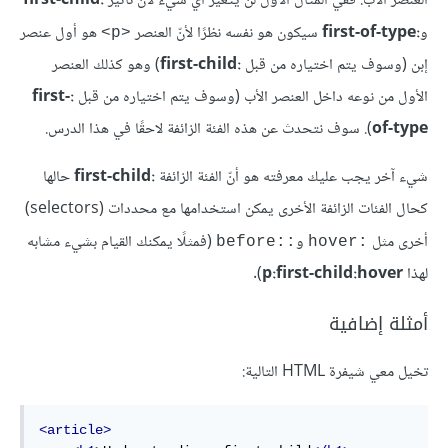
العنصر الأب. ففي المثال الأول لن يتغير أي شيء لأن تأثير
:first-child
و
:first-of-type
سيكون هو نفسه نظرًا لأنّ العنصر
هو أول عنصر
<p>
إبن (وسوف يتم اختياره من قبل
:first-child
) وهو كذلك العنصر
الأول من نوعه داخل العنصر الأب (وسوف يتم اختياره من قبل
:first-
of-type
). سوف نتحدث عن هذه الفئة الزائفة لاحقًا في هذا الدرس.
شيء آخر يجب عليك معرفته هو أنّ الفئة الزائفة
:first-child
حالها
كحال الفئات الزائفة الأخرى يمكن استخدامها مع محددات (selectors)
أخرى مثل
و
(فمثلًا يمكنك القيام بشيء مشابه
::before
:hover
لهذا
p:first-child:hover
).
أمثلة إضافية
تخيل معي شيفرة HTML التالية:
<article>