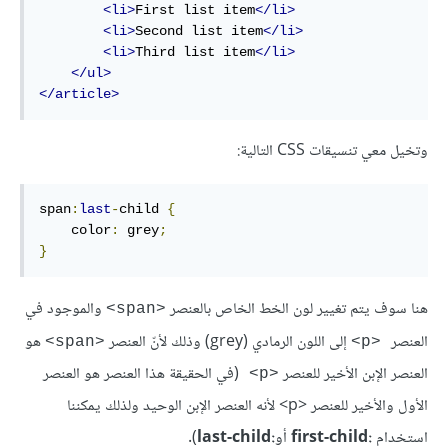
<li>
First list item
</li>
<li>
Second list item
</li>
<li>
Third list item
</li>
</ul>
</article>
وتخيل معي تنسيقات CSS التالية:
span
:
last
-
child 
{
    color
:
 grey
;
}
هنا سوف يتم تغيير لون الخط الخاص بالعنصر
والموجود في
<span>
العنصر
إلى اللون الرمادي (grey) وذلك لأنّ العنصر
هو
<span>
<p>
العنصر الإبن الأخير للعنصر
(في الحقيقة هذا العنصر هو العنصر
<p>
الأول والأخير للعنصر <p> لأنه العنصر الإبن الوحيد ولذلك يمكننا
استخدام
:first-child
أو
:last-child
).