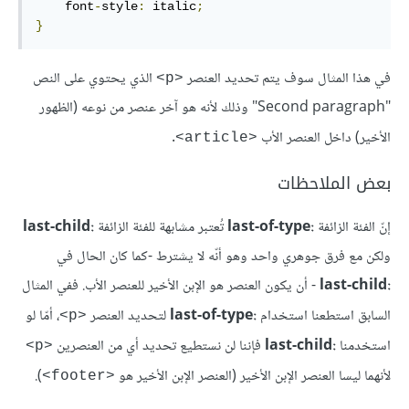
    font
-
style
:
 italic
;
}
في هذا المثال سوف يتم تحديد العنصر
الذي يحتوي على النص
<p>
"Second paragraph" وذلك لأنه هو آخر عنصر من نوعه (الظهور
الأخير) داخل العنصر الأب
.
<article>
بعض الملاحظات
إنّ الفئة الزائفة
:last-of-type
تُعتبر مشابهة للفئة الزائفة
:last-child
ولكن مع فرق جوهري واحد وهو أنّه لا يشترط -كما كان الحال في
:last-child
- أن يكون العنصر هو الإبن الأخير للعنصر الأب. ففي المثال
السابق استطعنا استخدام
:last-of-type
لتحديد العنصر
، أمّا لو
<p>
استخدمنا
:last-child
فإننا لن نستطيع تحديد أي من العنصرين
<p>
لأنهما ليسا العنصر الإبن الأخير (العنصر الإبن الأخير هو
).
<footer>