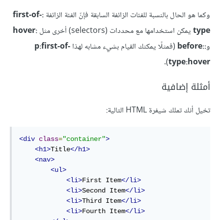
وكما هو الحال بالنسبة للفئات الزائفة السابقة فإنّ الفئة الزائفة
:first-of-
type
يمكن استخدامها مع محددات (selectors) أخرى مثل
:hover
و
::before
(فمثلًا يمكنك القيام بشيء مشابه لهذا
p:first-of-
).
type:hover
أمثلة إضافية
تخيل أنك تملك شيفرة HTML التالية:
<div
class
=
"container"
>
<h1>
Title
</h1>
<nav>
<ul>
<li>
First Item
</li>
<li>
Second Item
</li>
<li>
Third Item
</li>
<li>
Fourth Item
</li>