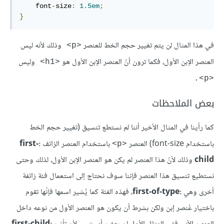
    font
-
size
:
1.5em
;
}
في هذا المثال لن يتم تغيير حجم الخط للعنصر
وذلك لأنه ليس
<p>
العنصر الإبن الأول، فكما ترون أنّ العنصر الإبن الأول هو
وليس
<h1>
<p>.
بعض الملاحظات
كما رأينا في المثال الأخير أننا لم نستطع تنسيق (تغيير حجم الخط
باستخدام font-size) العنصر
باستخدام العنصر الزائف
:first-
<p>
child
وذلك لأنّ هذا العنصر لم يكن هو العنصر الإبن الأول، لذلك وحتى
نستطيع تنسيق هذا العنصر فإننا سوف نحتاج إلى استعمال فئة زائفة
أخرى وهي
:first-of-type
، فهذه الفئة كما يُشير اسمها فإنّها تقوم
باختيار عُنصر إبن ولكن بشرط أن يكون هو العنصر الأول من نوعه داخل