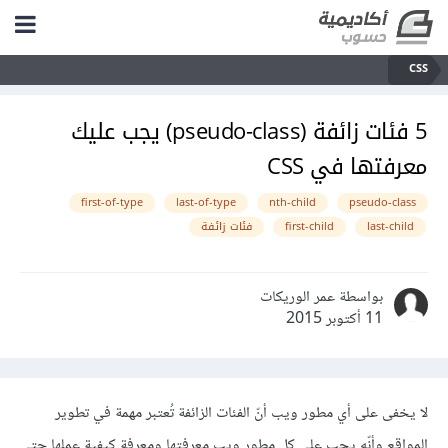
CSS
5 فئات زائفة (pseudo-class) يجب عليك
معرفتها في CSS
first-of-type
last-of-type
nth-child
pseudo-class
last-child
first-child
فئات زائفة
بواسطة عمر الوريكات
11 أكتوبر 2015
لا يخفى على أي مطور ويب أنّ الفئات الزائفة تُعتبر مهمة في تطوير
المواقع وأنّه يجب على كل مطور ويب معرفتها ومعرفة كيفية عملها حتى