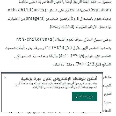
تسمح لك هذه الفئة الزائفة أيضًا باختيار العناصر بناءً على معادلة
(equation) تعطيها لها وتكون على الشكل :
(nth-child(an+b
بحيث تقوم باستبدال a وb برقمين صحيحن (integers) من اختيارك
وn تمثل الأرقام الموجبة (3،2،1،0 وهكذا).
وعلى سبيل المثال سوف تقوم القيمة :
(nth-child(3n+1
بتحديد العنصر الإبن الأول ( لأنّ 3*0 +1=1) وسوف يقوم أيضًا بتحديد
العنصر الإبن الرابع (لأنّ 3*1 +1=4) وأيضًا يتم تحديد العنصر الإبن
السابع (لأنّ 3*2 +1=7) وهكذا دواليك.
ما تقوم به :
هو أنّها تقوم بتقسيم العناصر
(nth-child(an+b
الأبناء إلى عدد "a" من العناصر (المجموعة الأخيرة تأخذ الباقي) وبعدها
تقوم بتحديد العنصر الذي يكون ترتيبه "b" داخل كل مجموعة. فعلى
سبيل المثال سوف تقوم القيمة :
بتقسيم
(nth-child(3n+1
العناصر
إلى 3 مجموعات وتقوم بوضع الباقي في مجموعة رابعة
<li>