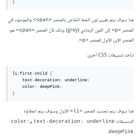
}
هنا سوف يتم تغيير لون الخط الخاص بالعنصر
والموجود في
<span>
العنصر
إلى اللون الرمادي (grey) وذلك لأنّ العنصر
هو
<span>
<p>
العنصر الإبن الأول للعنصر
.
<p>
لنأخذ تنسيقات CSS أخرى:
li
:
first
-
child 
{
    text
-
decoration
:
 underline
;
    color
:
 deepPink
;
}
هنا سوف يتم تحديد العنصر
الأول وسوف يتم اعطاؤه
<li>
التنسيقات
و
color:
text-decoration: underline
.
deepPink