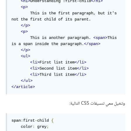
<h1>
Understanding :first-child
</h1>
<p>
        This is the first paragraph, but it's 
not the first child of its parent.

</p>
<p>
        This is another paragraph. 
<span>
This 
is a span inside the paragraph.
</span>
</p>
<ul>
<li>
First list item
</li>
<li>
Second list item
</li>
<li>
Third list item
</li>
</ul>
</article>
وتخيل معي تنسيقات CSS التالية:
span
:
first
-
child 
{
    color
:
 grey
;