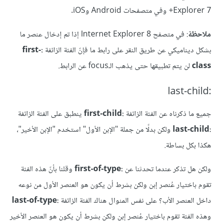
Explorer 7+ وفي متصفحات Android وiOS.
ملاحظة
: في متصفح Internet Explorer 8 إذا تم إدخال عنصر ما
بشكل ديناميكي عن طريق النقر على رابط ما فإنّ الفئة الزائفة
:first-
class
لن يتم تطبيقها حتى يذهب الـfocus عن الرابط.
:last-child
جميع ما ذكرناه عن الفئة الزائفة
:first-child
ينطبق على الفئة الزائفة
:last-child
ولكن بدلًا من جملة "الإبن الأول" استخدم "الإبن الأخير"،
هكذا بكل بساطة.
ولكن هل تذكر عندما تحدثنا عن
:first-of-type
وقلنا بأنّ هذه الفئة
تقوم باختيار عُنصر إبن ولكن بشرط أن يكون هو العنصر الأول من نوعه
داخل العنصر الأب؟ على نفس المنوال هناك الفئة الزائفة
:last-of-type
وهذه الفئة تقوم باختيار عُنصر إبن ولكن بشرط أن يكون هو العنصر الأخير