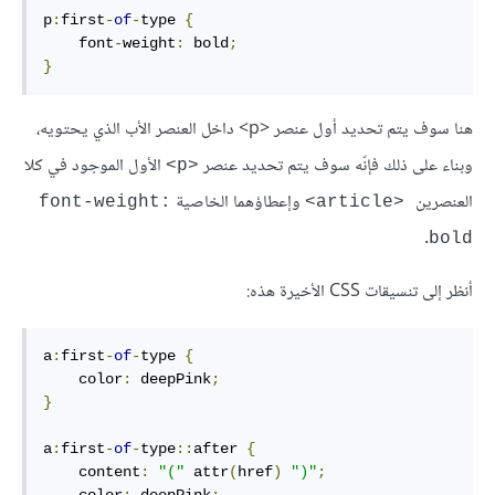
p
:
first
-
of
-
type 
{
    font
-
weight
:
 bold
;
}
هنا سوف يتم تحديد أول عنصر <p> داخل العنصر الأب الذي يحتويه،
وبناء على ذلك فإنّه سوف يتم تحديد عنصر
الأول الموجود في كلا
<p>
العنصرين
وإعطاؤهما الخاصية
font-weight:
<article>
.
bold
أنظر إلى تنسيقات CSS الأخيرة هذه:
a
:
first
-
of
-
type 
{
    color
:
 deepPink
;
}
a
:
first
-
of
-
type
::
after 
{
    content
:
"("
 attr
(
href
)
")"
;