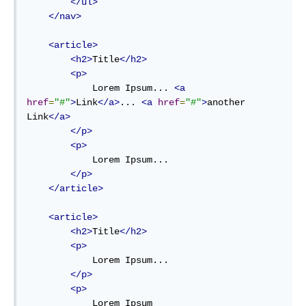
</ul>
</nav>
<article>
<h2>
Title
</h2>
<p>
            Lorem Ipsum... 
<a
href
=
"#"
>
Link
</a>
... 
<a
href
=
"#"
>
another 
Link
</a>
</p>
<p>
            Lorem Ipsum...

</p>
</article>
<article>
<h2>
Title
</h2>
<p>
            Lorem Ipsum...

</p>
<p>
            Lorem Ipsum
