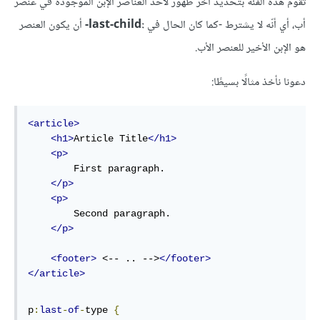
تقوم هذه الفئة بتحديد آخر ظهور لأحد العناصر الإبن الموجودة في عنصر
أب، أي أنّه لا يشترط -كما كان الحال في
:last-child-
أن يكون العنصر
هو الإبن الأخير للعنصر الأب.
دعونا نأخذ مثالًا بسيطًا:
<article>
<h1>
Article Title
</h1>
<p>
        First paragraph.

</p>
<p>
        Second paragraph.

</p>
<footer>
 <-- .. -->
</footer>
</article>
p
:
last
-
of
-
type 
{