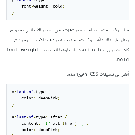
    font
-
weight
:
 bold
;
}
هنا سوف يتم تحديد آخر عنصر
داخل العنصر الأب الذي يحتويه،
<p>
وبناء على ذلك فإنّه سوف يتم تحديد عنصر
الأخير الموجود في
<p>
كلا العنصرين
وإعطاؤهما الخاصية
font-weight:
<article>
.
bold
أنظر إلى تنسيقات CSS الأخيرة هذه:
a
:
last
-
of
-
type 
{
    color
:
 deepPink
;
}
a
:
last
-
of
-
type
::
after 
{
    content
:
"("
 attr
(
href
)
")"
;
    color
:
 deepPink
;