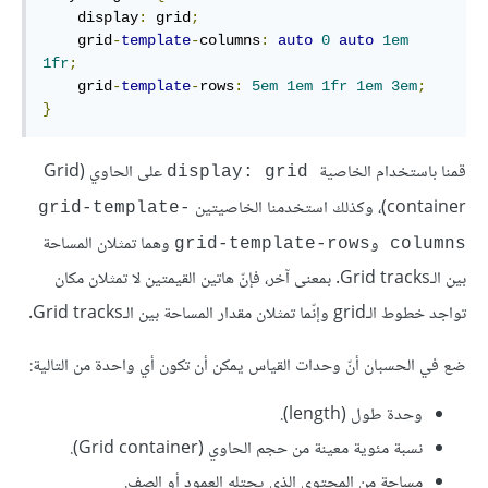
    display
:
 grid
;
    grid
-
template
-
columns
:
auto
0
auto
1em
1fr
;
    grid
-
template
-
rows
:
5em
1em
1fr
1em
3em
;
}
قمنا باستخدام الخاصية
على الحاوي (Grid
display: grid
container)، وكذلك استخدمنا الخاصيتين
grid-template-
و
وهما تمثلان المساحة
grid-template-rows
columns
بين الـGrid tracks. بمعنى آخر، فإنّ هاتين القيمتين لا تمثلان مكان
تواجد خطوط الـgrid وإنّما تمثلان مقدار المساحة بين الـGrid tracks.
ضع في الحسبان أنّ وحدات القياس يمكن أن تكون أي واحدة من التالية:
وحدة طول (length).
نسبة مئوية معينة من حجم الحاوي (Grid container).
مساحة من المحتوى الذي يحتله العمود أو الصف.