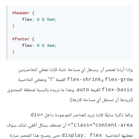
#header {
    flex
:
0
0
5em
;
}
#footer {
    flex
:
0
0
3em
;
}
وإذا أردنا لعنصر أن يستغل أي مساحة ثابتة فإننا نعطي الخاصيتين
و
القيمة "1" ونعطي الخاصية
flex-shrink
flex-grow
القيمة
. وهذا ما نريده بالنسبة لمنطقة المحتوى
auto
flex-basis
(نريدها أن تستغل أي مساحة فارغة).
وكما ذكرنا سابقًا فإننا نريد للعناصر الموجودة داخل
<div
أن تصطف بشكل أفقي، لذلك سوف
class="content-area">
نعطيها الخاصية
حتى يصبح هذا العنصر عبارة
display: flex