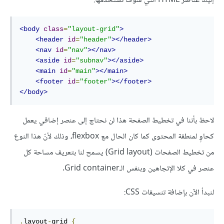
إليك عناصر HTML التي سوف نستخدمها:
<body
class
=
"layout-grid"
>
<header
id
=
"header"
></header>
<nav
id
=
"nav"
></nav>
<aside
id
=
"subnav"
></aside>
<main
id
=
"main"
></main>
<footer
id
=
"footer"
></footer>
</body>
لاحظ بأننا في تخطيط الصفحة هذا لن نحتاج إلى عنصر إضافي يعمل
كحاوٍ لمنطقة المحتوى كما كان الحال مع flexbox، وذلك لأنّ هذا النوع
من تخطيط الصفحات (Grid layout) يسمح لنا بتعريف مساحة كل
عنصر في كلا الإتجاهين وبنفس الـGrid container.
لنبدأ الآن بإضافة تنسيقات CSS:
.
layout
-
grid 
{