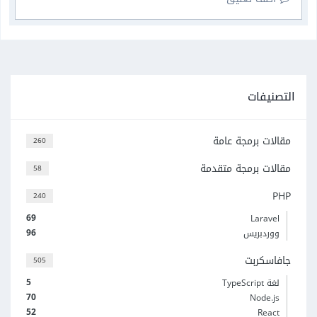
التصنيفات
مقالات برمجة عامة
260
مقالات برمجة متقدمة
58
PHP
240
69
Laravel
96
ووردبريس
جافاسكربت
505
5
لغة TypeScript
70
Node.js
52
React