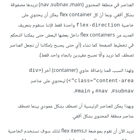
العناصر في منطقة المحتوى (nav ،subnav ،main) نريدها مصفوفة
بشكل أفقي. وبما أنّ كل flex container يمكن أن يحتوي على
خاصية
واحدة فقط فإننا سنقوم بتعريف
flex-direction
العديد من flex containers داخل بعضها البعض حتى يمكننا التحكم
في تخطيط الصفحة كما نشاء (أي حتى يصبح بإمكاننا أن نجعل العناصر
تصطف كما نريد وألّا نصبح مقيدين باتجاه واحد فقط).
ولهذا السبب قمنا بإضافة حاوي (container) آخر (
<div
) ليحتوي على عناصر
class="content-area">
،
و
.
#
main
nav
#subnav#
وبهذا يمكن للعناصر الرئيسية أن تصطف بشكل عمودي بينما تصطف
عناصر منطقة المحتوى بشكل أفقي.
نريد الآن أن نقوم بموضعة الـflex items لذلك سوف نستخدم الخاصية