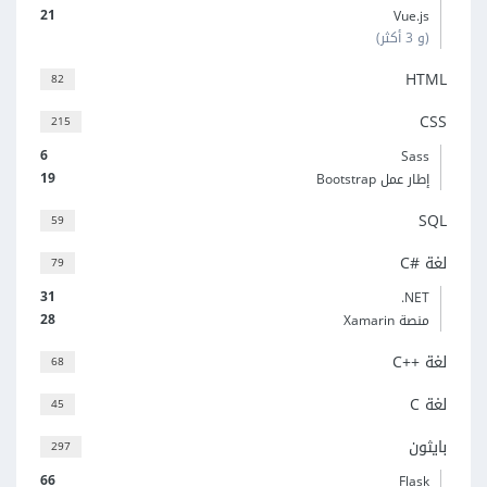
21
Vue.js
(و 3 أكثر)
HTML
82
CSS
215
6
Sass
19
إطار عمل Bootstrap
SQL
59
لغة C#‎
79
31
‎.NET
28
منصة Xamarin
لغة C++‎
68
لغة C
45
بايثون
297
66
Flask