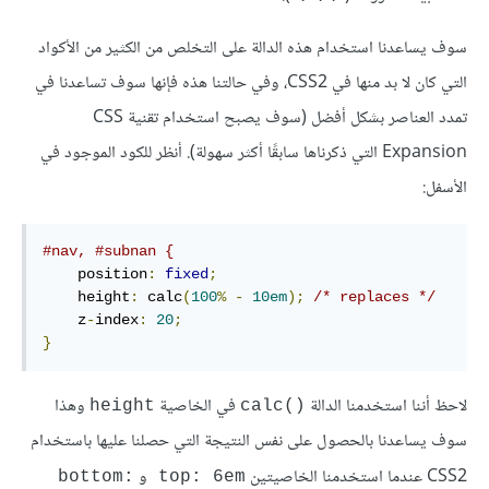
سوف يساعدنا استخدام هذه الدالة على التخلص من الكثير من الأكواد
التي كان لا بد منها في CSS2، وفي حالتنا هذه فإنها سوف تساعدنا في
تمدد العناصر بشكل أفضل (سوف يصبح استخدام تقنية CSS
Expansion التي ذكرناها سابقًا أكثر سهولة). أنظر للكود الموجود في
الأسفل:
#nav, #subnan {
    position
:
fixed
;
    height
:
 calc
(
100
%
-
10em
);
/* replaces */
    z
-
index
:
20
;
}
لاحظ أننا استخدمنا الدالة
في الخاصية
وهذا
height
()calc
سوف يساعدنا بالحصول على نفس النتيجة التي حصلنا عليها باستخدام
CSS2 عندما استخدمنا الخاصيتين
و
bottom:
top: 6em