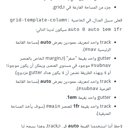
جزء من المساحة الفارغة في الـgrid.
فعلى سبيل المثال، في الخاصية
grid-template-column:
سيكون لدينا التالي:
auto 0 auto 1em 1fr
track واحد لتعريف عمودين بعرض
auto
(مساحة القائمة
الرئيسية
).
#
nav
gutter واحد بقيمة "صفر" (الـmargin الخاص بالعنصر
موجود في مستوى العنصر، ويمكن أن يكون موجودًا
#
subnav
أو لا وبهذه الطريقة نضمن أن لا يكون هناك gutter مزدوج).
track واحد لتعريف عمودين بعرض
auto
(مساحة القائمة
الفرعية
).
#
subnav
gutter واحد بقيمة
1em
.
track واحد بقيمة
1fr
للعنصر
(سوف يأخذ المساحة
#
main
المتبقية).
لاحظ أننا استخدمنا القيمة
auto
في الـtrack، وهذا يسمح لنا