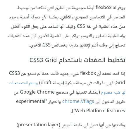
يوفر لنا flexbox أيضًا مجموعة من الطرق التي تمكننا من توسيط
العناصر في الاتجاهين العمودي والأفقي. يمكننا الآن معرفة أهمية وجود
مثل هذه التقنية في لغة CSS وكيف أنّها تساعد على جعل الكود أفضل
وله القابلية للتطور والتوسع. ولكن على الناحية الأخرى فإنّ هذه التقنيات
تحتاج إلى وقت أكثر لإتقانها مقارنة بخصائص CSS الأخرى.
تخطيط الصفحات باستخدام CSS3 Grid
إذا كنت تعتقد أن flexbox شيء جديد فأنت حتمًا لم تسمع عن CSS3
Grid، فهي ما زالت في مرحلة مبكرة (مرحلة draft)
ودعم المتصفحات
لها شبه معدوم
(يمكنك تفعيلها في متصفح Google Chrome عن
طريق الدخول إلى
chrome://flags
واختيار "experimental
Web Platform features").
وفائدتها هي أنها تعمل في طبقة العرض (presentation layer)