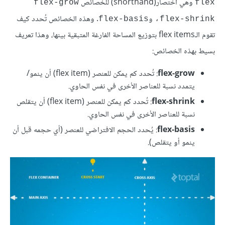
وهي اختصار(shorthand) للخصائص
flex-grow
flex
و
. وهذه الخصائص تُحدد كيف
flex-basis
،flex-shrink
تقوم الـflex items بتوزيع المساحة الفارغة المتبقية بينها، وهذا تعريف
بسيط بهذه الخصائص:
flex-grow
: تُحدد كم يمكن للعنصر (flex item) أن ينمو/
يتمدد نسبة للعناصر الأخرى في نفس الحاوي.
flex-shrink
: تُحدد كم يمكن للعنصر (flex item) أن يتقلص
نسبة للعناصر الأخرى في نفس الحاوي.
flex-basis
: يُحدد الحجم الافتراضي للعنصر (أي حجمه قبل أن
ينمو أو يتقلص).