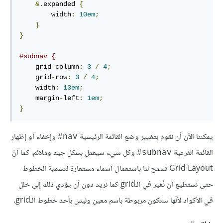
&.
expanded 
{
        width
:
10em
;
}
}
#subnav {
    grid
-
column
:
3
/
4
;
    grid
-
row
:
3
/
4
;
    width
:
13em
;
    margin
-
left
:
1em
;
}
يمكننا الآن أن نقوم بتغيير وضع القائمة الرئيسية
وإخفاء أو إظهار
#
nav
القائمة الفرعية
وكل شيء سيعمل بشكل جيد وملائم. كما أنّ
#
subnav
Grid Layout تسمح لنا باستعمال أسماء مستعارة لتسمية الخطوط
حتى نستطيع أن نُغير في الـgrid كما نريد دون أن يؤدي ذلك إلى خلل
في الأكواد لأنّها ستكون مربوطة باسم معين وليس بأحد خطوط الـgrid.