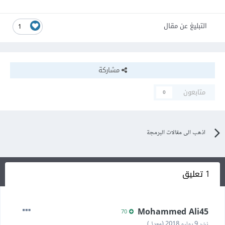
التبليغ عن مقال
1
مشاركة
متابعون
0
اذهب الى مقالات البرمجة
1 تعليق
Mohammed Ali45
70
نشر
9 يوليو 2018
(معدل)