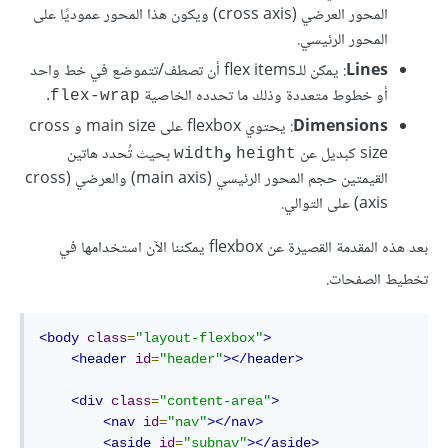
المحور العرضي (cross axis) ويكون هذا المحور عموديًا على
المحور الرئيسي.
Lines
: يمكن للـflex items أن تصطف/تتموضع في خط واحد
أو خطوط متعددة وذلك ما تحدده الخاصية
.
flex-wrap
Dimensions
: يحتوي flexbox على main size و cross
size كبديل عن
بحيث تُحدد هاتين
و
width
height
القيمتين حجم المحور الرئيسي (main axis) والعرضي (cross
axis) على التوالي.
بعد هذه المقدمة القصيرة عن flexbox يمكننا الآن استخدامها في
تخطيط الصفحات.
<body
class
=
"layout-flexbox"
>
<header
id
=
"header"
></header>
<div
class
=
"content-area"
>
<nav
id
=
"nav"
></nav>
<aside
id
=
"subnav"
></aside>