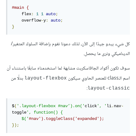
#main {
    flex
:
1
1
auto
;
    overflow
-
y
:
auto
;
}
كل شيء يبدو جيدًا إلى الآن، لذلك دعونا نقوم بإضافة السلوك المتغير/
الديناميكي ونرى ما يحصل.
سوف تكون أكواد الجافاسكربت مشابهة لما استخدمناه سابقًا باستثناء أن
اسم الـclass للعنصر الحاوي سيكون
بدلًا من
layout-flexbox
:
layout-classic
$
(
'.layout-flexbox #nav’).on('
click
', '
li
.
nav
-
toggle
', function() {

    $('
#nav').toggleClass('expanded');
});