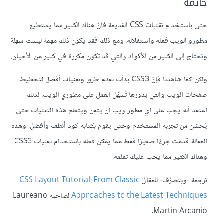
خاتمة
حتى باستخدام تقنيات CSS القديمة فإنّ هناك الكثير مما يستطيع
مطورو الويب فعله واستغلاله. ومع ذلك فقد يكون ذلك مهمة ليست سهلة
وتحتاج إلى الكثير من الأكواد والتي قد تكون مكررة في كثير من الأحيان.
ولكن كما شاهدنا فإنّ CSS3 بدأت تقدم طرق وتقنيات أفضل لتخطيط
صفحات الويب والتي بدورها تُسهّل العمل على مطوري الويب. لذلك
أعتقد أنه يجب على أي مطور ويب أن يتقن ويتعلم هذه التقنيات حتى
يُحسّن من تجربة المستخدم وحتى يقوم بكتابة كود أنظف وأفضل. وهذه
المقالة قدمت جزءًا صغيرًا فقط مما يمكن فعله باستخدام تقنيات CSS3
وهناك الكثير مما يجب عليك تعلمه.
ترجمة -وبتصرّف- للمقال
CSS Layout Tutorial: From Classic
Approaches to the Latest Techniques
لصاحبه Laureano
Martin Arcanio.