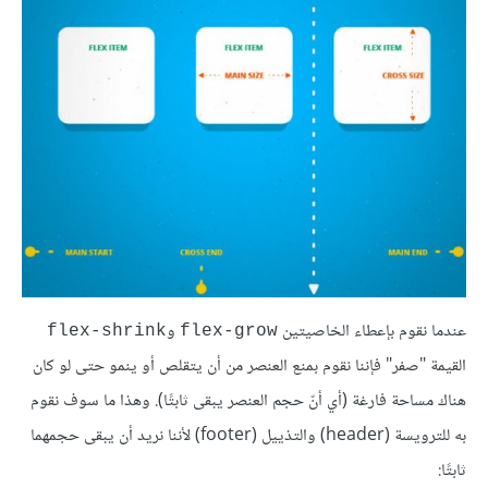
عندما نقوم بإعطاء الخاصيتين
و
flex-shrink
flex-grow
القيمة "صفر" فإننا نقوم بمنع العنصر من أن يتقلص أو ينمو حتى لو كان
هناك مساحة فارغة (أي أنّ حجم العنصر يبقى ثابتًا). وهذا ما سوف نقوم
به للترويسة (header) والتذييل (footer) لأننا نريد أن يبقى حجمهما
ثابتًا: