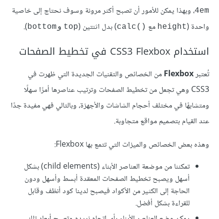
، وبهذا يمكن للأمور أن تصبح أكثر مرونة وسوف نحتاج إلى خاصية
4em
واحدة (
مع
) بدل اثنتين (
).
height
()calc
top
وbottom
استخدام CSS3 Flexbox في تخطيط الصفحات
تُعتبر
Flexbox
من الخصائص والتقنيات الجديدة التي ظهرت في
CSS3 وهي تجعل من تخطيط الصفحات وترتيب عناصرها أمرًا سهلًا
ومتشابهًا في مختلف أحجام الشاشات والأجهزة، وبالتالي فهي مفيدة جدًا
عند القيام بتصميم مواقع متجاوبة.
وهذه بعض الخصائص والميزات التي تتمع بها Flexbox:
تمكننا من موضعة العناصر الأبناء (child elements) بشكل
أسهل ويصبح تخطيط الصفحات المعقدة أبسط وأسهل ودون
الحاجة إلى الكثير من الأكواد فيصبح لدينا كود أنظف وقابل
للقراءة بشكل أفضل.
يمكن وضع العناصر الأبناء بأي إتجاه نريده وتصبح أبعاد تلك