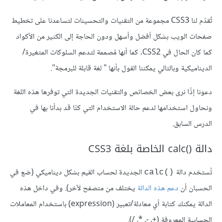
تٌقدّم لنا CSS3 مجموعة من التقنيات والتحسينات لتساعدنا على تخطيط
صفحات الويب بشكل أفضل وأسهل ودون الحاجة إلى الكثير من الأكواد
كما كان الحال في CSS2. كما أنها مُصممة لتدعم السلوكات المتغيرة/
الديناميكية وبالتالي يمكننا القول بأنها " لغة قابلة للبرمجة".
دعونا إذًا نرى بعض الخصائص والتقنيات الجديدة التي توفرها هذه اللغة
ونحاول استخدامها لدعم حالة الاستخدام التي كنّا قد بدأنا بها في
الدرس السابق.
دالة ()calc الخاصة بلغة CSS3
تُستخدم دالة
الجديدة لحساب القيم بشكل ديناميكي (ضع في
()calc
الحسبان أن
دعم هذه الدالة
يختلف من متصفح لآخر). وفي داخل هذه
الدالة يمكنك كتابة أي معادلة/تعبير (expression) باستخدام المعاملات
الحسابية المعروفة (+، -، *، /).