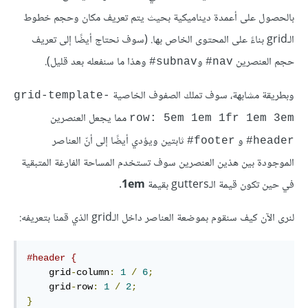
بالحصول على أعمدة ديناميكية بحيث يتم تعريف مكان وحجم خطوط
الـgrid بناءً على المحتوى الخاص بها. (سوف نحتاج أيضًا إلى تعريف
حجم العنصرين
و
وهذا ما سنفعله بعد قليل).
#
subnav
#
nav
وبطريقة مشابهة، سوف تملك الصفوف الخاصية
grid-template-
مما يجعل العنصرين
row: 5em 1em 1fr 1em 3em
و
ثابتين ويؤدي أيضًا إلى أنّ العناصر
#
footer
#
header
الموجودة بين هذين العنصرين سوف تستخدم المساحة الفارغة المتبقية
في حين تكون قيمة الـgutters بقيمة
1em
.
لنرى الآن كيف سنقوم بموضعة العناصر داخل الـgrid الذي قمنا بتعريفه:
#header {
    grid
-
column
:
1
/
6
;
    grid
-
row
:
1
/
2
;
}