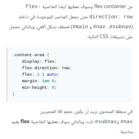
عن flex container وسوف نعطيها أيضًا الخاصية
flex-
حتى نجعل العناصر الموجودة في داخله
direction: row
(
،
و
) تصطف بشكل أفقي، وبالتالي نحصل
#
main
nav
#subnav#
على تنسيقات CSS التالية:
.
content
-
area 
{
    display
:
 flex
;
    flex
-
direction
:
 row
;
    flex
:
1
1
auto
;
    margin
:
1em
0
;
    min
-
height
:
0
;
}
في منطقة المحتوى نريد أن يكون حجم كلا العنصرين
و
ثابت وبالتالي سوف نعطيها الخاصية
flex
بقيم
subnav#
#
nav
مناسبة: