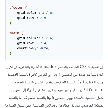
#footer {
    grid
-
column
:
1
/
6
;
    grid
-
row
:
5
/
6
;
}
#main {
    grid
-
column
:
5
/
6
;
    grid
-
row
:
3
/
4
;
    overflow
-
y
:
auto
;
}
إنّ تنسيقات CSS الخاصة بالعنصر
تُخبرنا بأننا نريد أن تكون
#
header
الترويسة موجودة بين الخطين 1 و6 (أي العرض كامل) بالنسبة للأعمدة
وبين الخطين 1 و2 بالنسبة للصفوف. ونفس الشيء بالنسبة للعنصر
فنريده أن يكون موجودًا بين الخطين 1 و6 (أي العرض
#
footer
كامل) بالنسبة للأعمدة وبين الخطين 5 و6 بالنسبة للصفوف. أمّا بالنسبة
لمنطقة المحتوى فقد تمّ إعطاؤها الخصائص المناسبة حتى تشغل المساحة