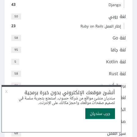
43
Django
لغة روبي
50
23
إطار العمل Ruby on Rails
لغة Go
58
لغة جافا
95
لغة Kotlin
5
لغة Rust
58
برمجة أندرويد
11
لغة R
6
الذكاء الاصطناعي
115
صناعة الألعاب
102
سير العمل
68