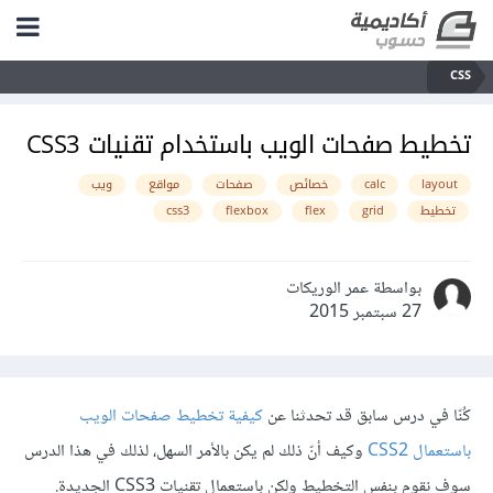
CSS
تخطيط صفحات الويب باستخدام تقنيات CSS3
layout
calc
خصائص
صفحات
مواقع
ويب
تخطيط
grid
flex
flexbox
css3
بواسطة عمر الوريكات
27 سبتمبر 2015
كُنّا في درس سابق قد تحدثنا عن
كيفية تخطيط صفحات الويب
باستعمال CSS2
وكيف أنّ ذلك لم يكن بالأمر السهل، لذلك في هذا الدرس
سوف نقوم بنفس التخطيط ولكن باستعمال تقنيات CSS3 الجديدة.