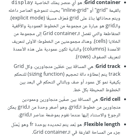
Grid container
: هو أي عنصر يملك الخاصية
display
بالقيمة "grid" أو "inline-grid" بحيث تتموضع العناصر داخله
ويتم محاذاتها بناءً على grid مُعرّف مسبقًا (explicit mode).
والـgrid هو عبارة عن مجموعة من الخطوط العمودية والأفقية
المتقاطعة والتي تفصل الـGrid container إلى مجموعة من
الخلايا (cells). وهناك مجموعتين من الخطوط؛ الأولى لتعريف
الأعمدة (columns) والثانية تكون عمودية على هذه الأعمدة
لتعريف الصفوف (rows).
Grid track
: هي المسافة بين خطّين متجاورين، وكل Grid
track يتم إعطاؤه دالة تحجيم (sizing function) للتحكم
بكيفية نمو كل عمود أو صف وبالتالي التحكم في البعد بين
الخطوط المحيطة بكل خط.
Grid cell
: هي المسافة بين صفّين متجاورين وعمودين
متجاورين من خطوط الـgrid، وهو أصغر وحدة من الـgrid يمكن
الرجوع والاستناد إليها عندما نقوم بموضعة عناصر الـgrid.
Flexible length
: هو بُعد يتم تحديده بوحدة fr وهو يُمثّل
جزء من المساحة الفارغة في الـGrid container.