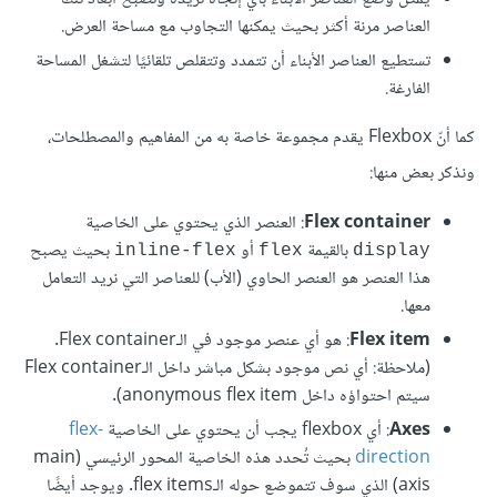
العناصر مرنة أكثر بحيث يمكنها التجاوب مع مساحة العرض.
تستطيع العناصر الأبناء أن تتمدد وتتقلص تلقائيًا لتشغل المساحة
الفارغة.
كما أنّ Flexbox يقدم مجموعة خاصة به من المفاهيم والمصطلحات،
ونذكر بعض منها:
Flex container
: العنصر الذي يحتوي على الخاصية
بالقيمة
أو
بحيث يصبح
inline-flex
flex
display
هذا العنصر هو العنصر الحاوي (الأب) للعناصر التي نريد التعامل
معها.
Flex item
: هو أي عنصر موجود في الـFlex container.
(ملاحظة: أي نص موجود بشكل مباشر داخل الـFlex container
سيتم احتواؤه داخل anonymous flex item).
Axes
: أي flexbox يجب أن يحتوي على الخاصية
flex-
direction
بحيث تُحدد هذه الخاصية المحور الرئيسي (main
axis) الذي سوف تتموضع حوله الـflex items. ويوجد أيضًا