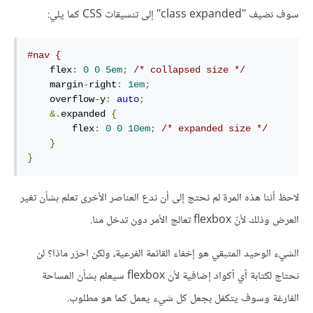
سوف نضيف "class expanded" إلى تنسيقات CSS كما يلي:
#nav {
    flex
:
0
0
5em
;
/* collapsed size */
    margin
-
right
:
1em
;
    overflow
-
y
:
auto
;
&.
expanded 
{
        flex
:
0
0
10em
;
/* expanded size */
}
}
لاحظ أننا هذه المرة لم نحتج إلى أن ندع العناصر الأخرى تعلم بشأن تغير
العرض وذلك لأنّ flexbox تعالج الأمر دون تدخل منا.
الشيء الوحيد المتبقي هو إخفاء القائمة الفرعية، ولكن احزر ماذا؟ لن
نحتاج لكتابة أي أكواد إضافية لأن flexbox سيعلم بشأن المساحة
الفارغة وسوف يتكفل بجعل كل شيء يعمل كما هو مطلوب.