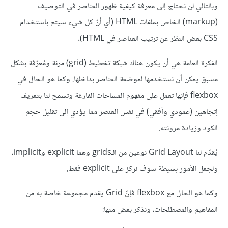
وبالتالي لن نحتاج إلى معرفة كيفية ظهور العناصر في التوصيف
(markup) الخاص بملفات HTML (أي أنّ كل شيء سيتم باستخدام
CSS بعض النظر عن ترتيب العناصر في HTML).
الفكرة العامة هي أن يكون هناك شبكة تخطيط (grid) مرنة ومُعرّفة بشكل
مسبق يمكن أن نستخدمها لموضعة العناصر بداخلها. وكما هو الحال في
flexbox فإنها تعمل على مفهوم المساحات الفارغة وتسمح لنا بتعريف
إتجاهين (عمودي وأفقي) في نفس العنصر مما يؤدي إلى تقليل حجم
الكود وزيادة مرونته.
يُقدّم لنا Grid Layout نوعين من الـgrids وهما explicit وimplicit،
ولجعل الأمور بسيطة سوف نركز على explicit فقط.
وكما هو الحال مع flexbox فإنّ Grid يقدم مجموعة خاصة به من
المفاهيم والمصطلحات، ونذكر بعض منها: