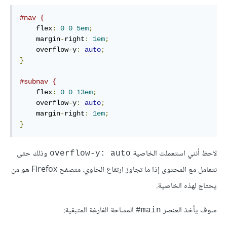
#nav {
    flex
:
0
0
5em
;
    margin
-
right
:
1em
;
    overflow
-
y
:
auto
;
}
#subnav {
    flex
:
0
0
13em
;
    overflow
-
y
:
auto
;
    margin
-
right
:
1em
;
}
لاحظ أنني استعملت الخاصية
وذلك حتى
overflow-y: auto
نتعامل مع المحتوى إذا ما تجاوز ارتفاع الحاوي. متصفح Firefox هو من
يحتاج لهذه الخاصية.
سوف يأخذ العنصر
المساحة الفارغة المتبقية:
#
main