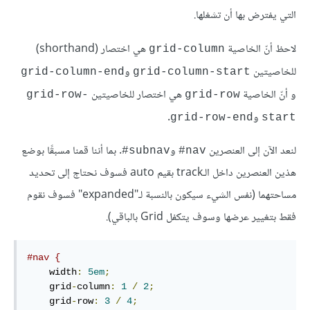
التي يفترض بها أن تشغلها.
لاحظ أنّ الخاصية
هي اختصار (shorthand)
grid-column
للخاصيتين
و
grid-column-end
grid-column-start
و أنّ الخاصية
هي اختصار للخاصيتين
grid-row-
grid-row
و
.
grid-row-end
start
لنعد الآن إلى العنصرين
و
. بما أننا قمنا مسبقًا بوضع
#
subnav
#
nav
هذين العنصرين داخل الـtrack بقيم auto فسوف نحتاج إلى تحديد
مساحتهما (نفس الشيء سيكون بالنسبة لـ"expanded" فسوف نقوم
فقط بتغيير عرضها وسوف يتكفل Grid بالباقي).
#nav {
    width
:
5em
;
    grid
-
column
:
1
/
2
;
    grid
-
row
:
3
/
4
;