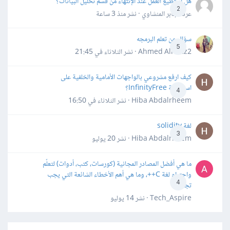
هل أستطيع العمل عند الإنتهاء من قسم تحليل البيانات؟
2
عرفه جابر المنشاوي · نشر
منذ 3 ساعة
سؤال عن تعلم البرمجه
5
Ahmed Alhafiz2 · نشر
الثلاثاء في 21:45
كيف ارفع مشروعي بالواجهات الأمامية والخلفية على
استضافة InfinityFree؟
4
Hiba Abdalrheem · نشر
الثلاثاء في 16:50
لغة solidity
3
Hiba Abdalrheem · نشر
20 يوليو
ما هي أفضل المصادر المجانية (كورسات، كتب، أدوات) لتعلّم
واحترام لغة C++، وما هي أهم الأخطاء الشائعة التي يجب
4
تجنبها؟
Tech_Aspire · نشر
14 يوليو