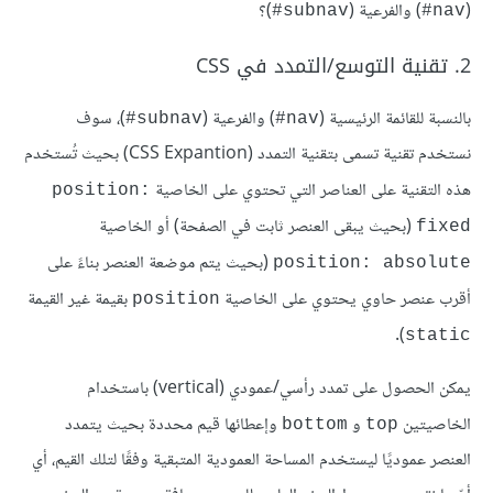
(
) والفرعية (
)؟
#
subnav
#
nav
2. تقنية التوسع/التمدد في CSS
بالنسبة للقائمة الرئيسية (
) والفرعية (
)، سوف
#
subnav
#
nav
نستخدم تقنية تسمى بتقنية التمدد (CSS Expantion) بحيث تُستخدم
هذه التقنية على العناصر التي تحتوي على الخاصية
position:
(بحيث يبقى العنصر ثابت في الصفحة) أو الخاصية
fixed
(بحيث يتم موضعة العنصر بناءً على
position: absolute
أقرب عنصر حاوي يحتوي على الخاصية
بقيمة غير القيمة
position
).
static
يمكن الحصول على تمدد رأسي/عمودي (vertical) باستخدام
الخاصيتين
و
وإعطائها قيم محددة بحيث يتمدد
bottom
top
العنصر عموديًا ليستخدم المساحة العمودية المتبقية وفقًا لتلك القيم، أي