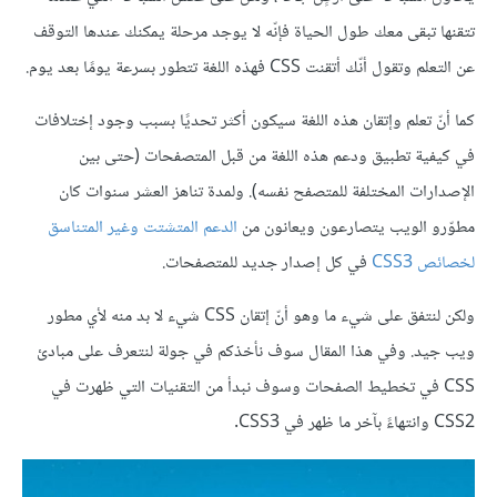
تتقنها تبقى معك طول الحياة فإنّه لا يوجد مرحلة يمكنك عندها التوقف
عن التعلم وتقول أنّك أتقنت CSS فهذه اللغة تتطور بسرعة يومًا بعد يوم.
كما أنّ تعلم وإتقان هذه اللغة سيكون أكثر تحديًا بسبب وجود إختلافات
في كيفية تطبيق ودعم هذه اللغة من قبل المتصفحات (حتى بين
الإصدارات المختلفة للمتصفح نفسه). ولمدة تناهز العشر سنوات كان
مطوّرو الويب يتصارعون ويعانون من
الدعم المتشتت وغير المتناسق
لخصائص
CSS3
في كل إصدار جديد للمتصفحات.
ولكن لنتفق على شيء ما وهو أنّ إتقان CSS شيء لا بد منه لأي مطور
ويب جيد. وفي هذا المقال سوف نأخذكم في جولة لنتعرف على مبادئ
CSS في تخطيط الصفحات وسوف نبدأ من التقنيات التي ظهرت في
CSS2 وانتهاءً بآخر ما ظهر في CSS3.