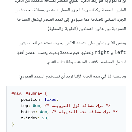
أنّ ما نقوم به هو ربط الجزء العلوي للعنصر بمسافة محددة من الجزء
العلوي للصفحة وكذلك ربط الجزء السفلي للعنصر بمسافة محددة من
الجزء السفلي للصفحة مما سيؤدي إلى تمدد العنصر ليشغل المساحة
العمودية بين هاتين النقطتين (العلوية والسفلية).
ونفس الأمر ينطبق على التمدد الأفقي بحيث نستخدم الخاصيتين
و
ونعطيها قيم محددة بحيث يتمدد العنصر أفقيًا
right
left
ليشغل المساحة الأفقية المتبقية وفقًا لتلك القيم.
وبالنسبة لنا في هذه الحالة فإننا نريد أن نستخدم التمدد العمودي:
#nav, #subnav {
    position
:
fixed
;
/* ترك مسافة فوق الترويسة */
;
6em
:
    top
/* ترك مسافة تحت التذييلة */
;
4em
:
    bottom
    z
-
index
:
20
;
}