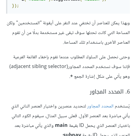
});
وبهذا يمكن للعناصر أن تختفي عند النقر على أيقونة "المستخدمين" ولكن
المساحة التي كانت تحتلها سوف تبقى غير مستخدمة بدلًا من أن تقوم
العناصر الأخرى باستخدام تلك المساحة.
وحتى نحصل على السلوك المطلوب عندما نقوم بإخفاء القائمة الفرعية
فإننا سوف نستخدم المحدد المجاور(adjacent sibling selector)
وهو يأتي على شكل إشارة الجمع
+
.
6. المحدد المجاور
يُستخدم
المحدد المجاور
لتحديد عنصرين واختيار العنصر الثاني الذي
يأتي مباشرة بعد العنصر الأول. فعلى سبيل المثال، سيقوم الكود التالي
باختيار العنصر الذي يحمل ID بقيمة
main
والذي يأتي مباشرة بعد
العنصر الذي يحمل ID بقيمة
subnav
: