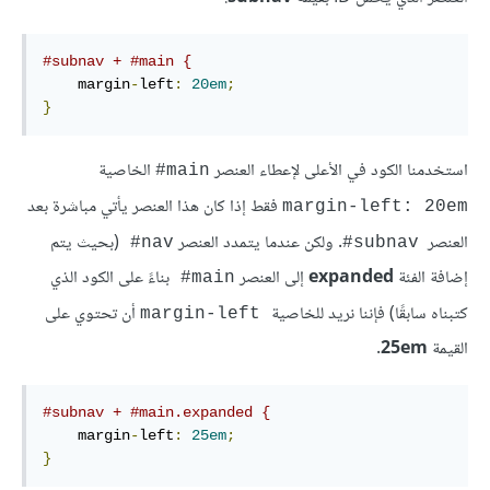
#subnav + #main {
    margin
-
left
:
20em
;
}
استخدمنا الكود في الأعلى لإعطاء العنصر
الخاصية
#
main
فقط إذا كان هذا العنصر يأتي مباشرة بعد
margin-left: 20em
العنصر
. ولكن عندما يتمدد العنصر
(بحيث يتم
#
nav
#
subnav
إضافة الفئة
expanded
إلى العنصر
بناءً على الكود الذي
#
main
كتبناه سابقًا) فإننا نريد للخاصية
أن تحتوي على
margin-left
القيمة
25em
.
#subnav + #main.expanded {
    margin
-
left
:
25em
;
}