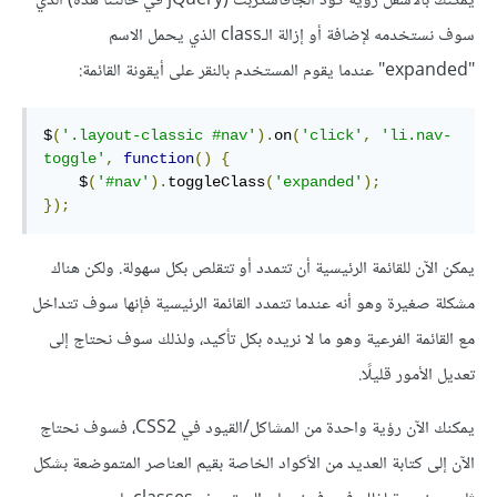
يمكنك بالأسفل رؤية كود الجافاسكربت (jQuery في حالتنا هذه) الذي
سوف نستخدمه لإضافة أو إزالة الـclass الذي يحمل الاسم
"expanded" عندما يقوم المستخدم بالنقر على أيقونة القائمة:
$
(
'.layout-classic #nav'
).
on
(
'click'
,
'li.nav-
toggle'
,
function
()
{
    $
(
'#nav'
).
toggleClass
(
'expanded'
);
});
يمكن الآن للقائمة الرئيسية أن تتمدد أو تتقلص بكل سهولة. ولكن هناك
مشكلة صغيرة وهو أنه عندما تتمدد القائمة الرئيسية فإنها سوف تتداخل
مع القائمة الفرعية وهو ما لا نريده بكل تأكيد، ولذلك سوف نحتاج إلى
تعديل الأمور قليلًا.
يمكنك الآن رؤية واحدة من المشاكل/القيود في CSS2، فسوف نحتاج
الآن إلى كتابة العديد من الأكواد الخاصة بقيم العناصر المتموضعة بشكل