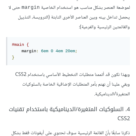
لموضعة العنصر بشكل مناسب هو استخدام الخاصية
حتى لا
margin
يحصل تداخل بينه وبين العناصر الأخرى الثابتة (الترويسة، التذييل
والقائمتين الرئيسية والفرعية):
#main {
    margin
:
6em
0
4em
20em
;
}
وبهذا نكون قد أتممنا متطلبات التخطيط الأساسي باستخدام CSS2
وبقي علينا أن نهتم بأمر المتطلبات الإضافية الخاصة بالسلوكيات
المتغيرة/الديناميكية.
4. السلوكيات المتغيرة/الديناميكية باستخدام تقنيات
CSS2
ذكرنا سابقًا بأنّ القائمة الرئيسية سوف تحتوي على أيقونات فقط بشكل