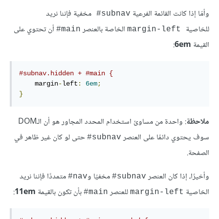
وأمّا إذا كانت القائمة الفرعية
مخفية فإننا نريد
#
subnav
للخاصية
الخاصة بالعنصر
أن تحتوي على
#
main
margin-left
القيمة
6em
:
#subnav.hidden + #main {
    margin
-
left
:
6em
;
}
ملاحظة
: واحدة من مساوئ استخدام المحدد المجاور هو أن الـDOM
سوف يحتوي دائمًا على العنصر
حتى لو كان غير ظاهر في
#
subnav
الصفحة.
وأخيرًا، إذا كان العنصر
مخفيًا و
متمددًا فإننا نريد
#
nav
#
subnav
الخاصية
للعنصر
بأن تكون بالقيمة
11em
:
#
main
margin-left