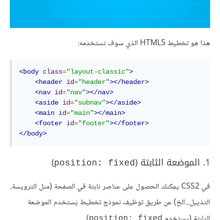
هذا هو تخطيط HTML5 الذي سوف نستخدمه:
<body
class
=
"layout-classic"
>
<header
id
=
"header"
></header>
<nav
id
=
"nav"
></nav>
<aside
id
=
"subnav"
></aside>
<main
id
=
"main"
></main>
<footer
id
=
"footer"
></footer>
</body>
1. الموضعة الثابتة (
)
position: fixed
في CSS2 يمكنك الحصول على عناصر ثابتة في الصفحة (مثل الترويسة،
التذييل...الخ) عن طريق توظيف نموذج تخطيط يَستخدم الموضعة
الثابتة (يستخدم
).
position: fixed