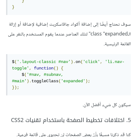
}
}
سوف نحتاج أيضًا إلى إضافة أكواد جافاسكربت إضافية لإضافة أو إزالة
الـclass "expanded" لتلك العناصر عندما يقوم المستخدم بالنقر على
القائمة الرئيسية.
$
(
'.layout-classic #nav'
).
on
(
'click'
,
'li.nav-
toggle'
,
function
()
{
    $
(
'#nav, #subnav, 
#main'
).
toggleClass
(
'expanded'
);
});
سيكون كل شيء أفضل الآن.
5. اختلافات تخطيط الصفحة باستخدام تقنيات CSS2
كنا قد ذكرنا مسبقًا بأنّ بعض الصفحات لن تحتوي على قائمة فرعية.