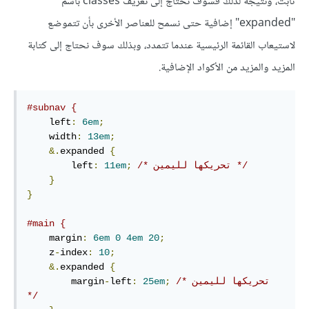
ثابت، ونتيجة لذلك فسوف نحتاج إلى تعريف classes باسم
"expanded" إضافية حتى نسمح للعناصر الأخرى بأن تتموضع
لاستيعاب القائمة الرئيسية عندما تتمدد، وبذلك سوف نحتاج إلى كتابة
المزيد والمزيد من الأكواد الإضافية.
#subnav {
    left
:
6em
;
    width
:
13em
;
&.
expanded 
{
/* تحريكها لليمين */
;
11em
:
        left
}
}
#main {
    margin
:
6em
0
4em
20
;
    z
-
index
:
10
;
&.
expanded 
{
/* تحريكها لليمين 
;
25em
:
left
-
        margin
*/