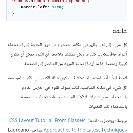
#subnav.hidden + #main.expanded {
    margin
-
left
:
11em
;
}
خاتمة
كل شيء إلى الآن يظهر في مكانه الصحيح من دون الحاجة إلى استخدام
أكواد جافاسكربت كثيرة، ولكن يمكنك ملاحظة أن الكود يمكن أن يكون
كبيرًا ومعقدًا إذا ما أردنا إضافة المزيد من العناصر إلى الصفحة.
لاحظ أيضًا أنّه باستخدام CSS2 سيكون هناك الكثير من الأكواد لموضعة
كل شيء في مكانه المناسب. لذلك سوف نقوم في الدرس القادم
باستخدام بعض تقنيات CSS3 الجديدة وإعادة تخطيط الصفحة
باستخدام تلك التقنيات.
ترجمة -وبتصرّف- للمقال
CSS Layout Tutorial: From Class+ic
Approaches to the Latest Techniques
لصاحبه Laureano