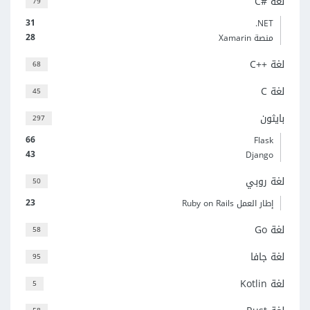
لغة C#‎
79
31
‎.NET
28
منصة Xamarin
لغة C++‎
68
لغة C
45
بايثون
297
66
Flask
43
Django
لغة روبي
50
23
إطار العمل Ruby on Rails
لغة Go
58
لغة جافا
95
لغة Kotlin
5