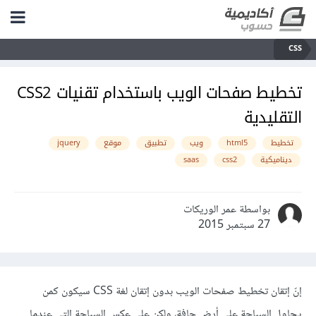
CSS
تخطيط صفحات الويب باستخدام تقنيات CSS2
التقليدية
تخطيط
html5
ويب
تطبيق
موقع
jquery
ديناميكية
css2
saas
بواسطة عمر الوريكات
27 سبتمبر 2015
إنّ إتقان تخطيط صفحات الويب بدون إتقان لغة CSS سيكون كمن
يحاول السباحة على أرضٍ جافة، ولكن على عكس السباحة التي عندما