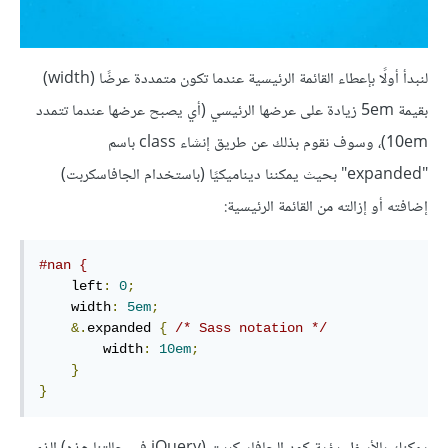
لنبدأ أولًا بإعطاء القائمة الرئيسية عندما تكون متمددة عرضًا (width)
بقيمة 5em زيادة على عرضها الرئيسي (أي يصبح عرضها عندما تتمدد
10em)، وسوف نقوم بذلك عن طريق إنشاء class باسم
"expanded" بحيث يمكننا ديناميكيًا (باستخدام الجافاسكربت)
إضافته أو إزالته من القائمة الرئيسية:
#nan {
    left
:
0
;
    width
:
5em
;
&.
expanded 
{
/* Sass notation */
        width
:
10em
;
}
}