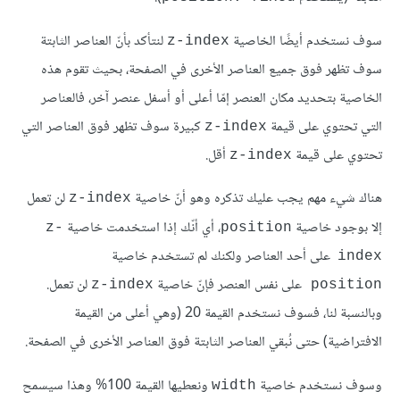
سوف نستخدم أيضًا الخاصية
لنتأكد بأنّ العناصر الثابتة
z-index
سوف تظهر فوق جميع العناصر الأخرى في الصفحة، بحيث تقوم هذه
الخاصية بتحديد مكان العنصر إمّا أعلى أو أسفل عنصر آخر، فالعناصر
التي تحتوي على قيمة
كبيرة سوف تظهر فوق العناصر التي
z-index
تحتوي على قيمة
أقل.
z-index
هناك شيء مهم يجب عليك تذكره وهو أنّ خاصية
لن تعمل
z-index
إلا بوجود خاصية
، أي أنّك إذا استخدمت خاصية
z-
position
على أحد العناصر ولكنك لم تستخدم خاصية
index
على نفس العنصر فإنّ خاصية
لن تعمل.
z-index
position
وبالنسبة لنا، فسوف نستخدم القيمة 20 (وهي أعلى من القيمة
الافتراضية) حتى نُبقي العناصر الثابتة فوق العناصر الأخرى في الصفحة.
وسوف نستخدم خاصية
ونعطيها القيمة 100% وهذا سيسمح
width