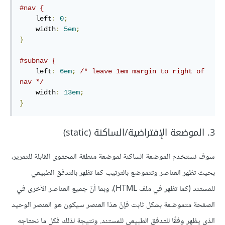
#nav {
    left
:
0
;
    width
:
5em
;
}
#subnav {
    left
:
6em
;
/* leave 1em margin to right of 
nav */
    width
:
13em
;
}
3. الموضعة الإفتراضية/الساكنة (static)
سوف نستخدم الموضعة الساكنة لموضعة منطقة المحتوى القابلة للتمرير،
بحيث تظهر العناصر وتتموضع بالترتيب كما تظهر بالتدفق الطبيعي
للمستند (كما تظهر في ملف HTML)، وبما أنّ جميع العناصر الأخرى في
الصفحة متموضعة بشكل ثابت فإنّ هذا العنصر سيكون هو العنصر الوحيد
الذي يظهر وفقًا للتدفق الطبيعي للمستند. ونتيجة لذلك فكل ما نحتاجه