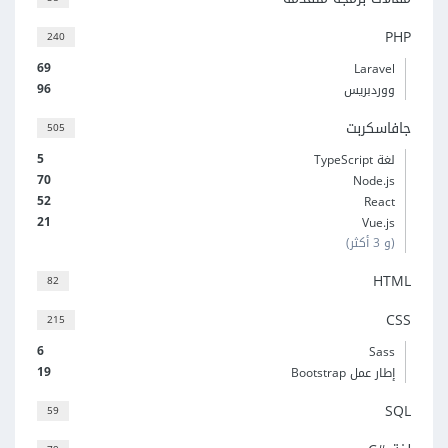
PHP
240
69
Laravel
96
ووردبريس
جافاسكربت
505
5
لغة TypeScript
70
Node.js
52
React
21
Vue.js
(و 3 أكثر)
HTML
82
CSS
215
6
Sass
19
إطار عمل Bootstrap
SQL
59