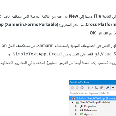
File
ومنها إلى
New
ثم اختر من القائمة الفرعيّة التي ستظهر الخيار
t
Cross-Platfor
، ثمّ اختر المشروع
(Blank App (Xamarin.Forms Portable
ثم انقر الزر
OK
.
S
سنبني تطبيقًا بسيطًا يوضّح كيفيّة استخدام لُصيقة Label وح
و
SimpleTextApp.Droid
رويد فحسب (كما اتفقنا أيضًا من الدرس السابق). احذف باقي المشاريع الإضافيّة