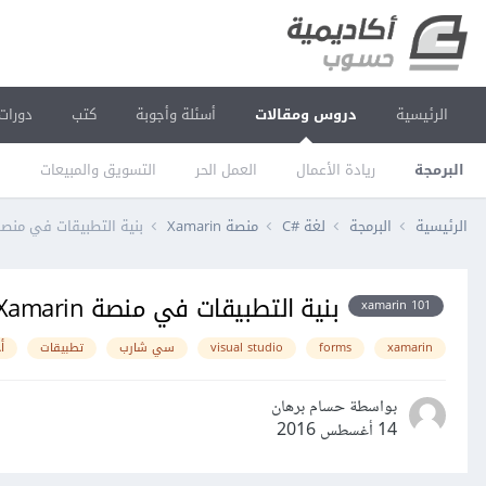
الرئيسية
دروس ومقالات
أسئلة وأجوبة
كتب
دورات
البرمجة
ريادة الأعمال
العمل الحر
التسويق والمبيعات
ا
الرئيسية
البرمجة
لغة C#‎
منصة Xamarin
بنية التطبيقات في منصة marin
بنية التطبيقات في منصة Xamarin
xamarin 101
xamarin
forms
visual studio
سي شارب
تطبيقات
أ
بواسطة حسام برهان
14 أغسطس 2016