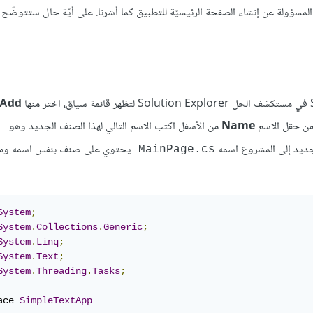
كائن جديد من الصنف App فينفّذ بانيته وهي المسؤولة عن إنشاء الصفحة الرئيسيّة للتطبيق كما أشرنا. على أيّة حال ست
Add
من حقل الاسم
Name
من الأسفل اكتب الاسم التالي لهذا الصنف الجديد وهو
يحتوي على صنف بنفس اسمه ومح
MainPage.cs
System
;
System
.
Collections
.
Generic
;
System
.
Linq
;
System
.
Text
;
System
.
Threading
.
Tasks
;
ace 
SimpleTextApp