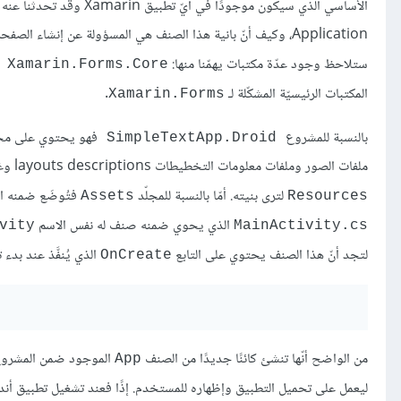
Application، وكيف أنّ بانية هذا الصنف هي المسؤولة عن إنشاء الصفحة الرئيسيّة للتطبيق. انشر العقدة
ستلاحظ وجود عدّة مكتبات يهمّنا منها:
Xamarin.Forms.Core
المكتبات الرئيسيّة المشكّلة لـ
.
Xamarin.Forms
بالنسبة للمشروع
فهو يحتوي على مجل
SimpleTextApp.Droid
ملفات الصور وملفات معلومات التخطيطات layouts descriptions وغيرها من الملفات التي تُعتبر بمثابة المصادر resources لتطبيقك. انشر المجلّد
لترى بنيته. أمّا بالنسبة للمجلّد
فتُوضَع ضمنه ال
Assets
Resources
الذي يحوي ضمنه صنف له نفس الاسم
vity
MainActivity.cs
لتجد أنّ هذا الصنف يحتوي على التابع
الذي يُنفَّذ عند بدء
OnCreate
من الواضح أنّها تنشئ كائنًا جديدًا من الصنف
الموجود ضمن المشروع (SimpleTextApp (Portable، ثم تمرّره إل
App
ليعمل على تحميل التطبيق وإظهاره للمستخدم. إذًا فعند تشغيل تطبيق أندر