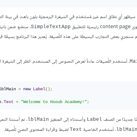
يظهر أي نطاق اسم غير مُستَخدَم في الشيفرة البرمجيّة بلون باهت في بيئة ال
للتطبيق
. سنضع ضمن بانية
SimpleTextApp
شاء لُصيقة واحدة Label تحوي نصًّا بسيطًا. ثم سنجري بعض التجارب البسيطة على هذه اللُّصيقة. يُعتبر هذا البرنامج بسيطً
. تُستخدم اللُصيقات عادةً لعرض النصوص إلى المستخدم. انظر إلى الشيفرة ا
Ma
lblMain 
=
new
Label
();
n
.
Text
=
"Welcome to Hsoub Academy!"
;
نًا جديدًا من الصنف
وأسندناه إلى المتغيّر
. ثم أسندنا النص
lblMain
Label
. تُستَخدم الخاصية
لضبط وقراءة المحتوى النصيّ للُّصيقة.
Text
lblMai