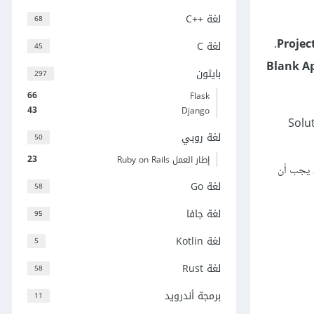
لغة C++‎
68
.
Projec
لغة C
45
بايثون
297
66
Flask
43
Django
يدة في إظهار النص في التطبيقات المبنيّة باستخدام Xamarin. من مستكشف الحل Solution
لغة روبي
50
23
إطار العمل Ruby on Rails
، يجب أن
لغة Go
58
لغة جافا
95
لغة Kotlin
5
لغة Rust
58
برمجة أندرويد
11