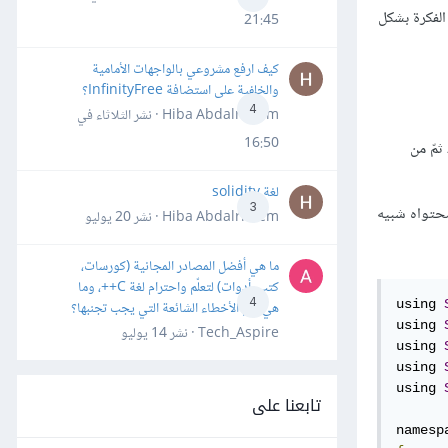
توضّح الفكرة بشكل
21:45
كيف ارفع مشروعي بالواجهات الأمامية
والخلفية على استضافة InfinityFree؟
4
Hiba Abdalrheem · نشر
الثلاثاء في
16:50
ثمّ من
لغة solidity
3
تواه شبيه
Hiba Abdalrheem · نشر
20 يوليو
ما هي أفضل المصادر المجانية (كورسات،
كتب، أدوات) لتعلّم واحترام لغة C++، وما
4
using 
هي أهم الأخطاء الشائعة التي يجب تجنبها؟
using 
Tech_Aspire · نشر
14 يوليو
using 
using 
using 
تابعنا على
namesp