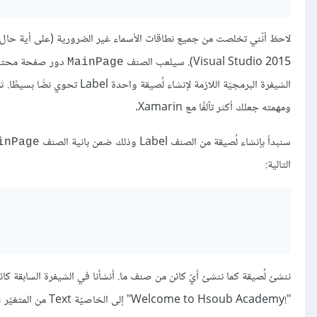
لاحظ أنّني تخلصت من جميع نطاقات الأسماء غير الضرورية (على أية حال س
Visual Studio 2015). سيلعب الصنف
دور صفحة محتوى content page رئيسيّة 
MainPage
الشيفرة البرمجيّة اللازمة لإن
ومهمته جعلك أكثر تآلفًا مع Xamarin.
سنبدأ بإنشاء لُصيقة من الصنف Label وذلك ضمن بانية الصنف
inPage
التالية:
ننشئ لُصيقة كما ننشئ أيّ كائن من صنف ما. أنشأنا في الشيفرة السابقة كائ
"!Welcome to Hsoub Academy" إلى الخاصيّة Text من المتغيّر
n