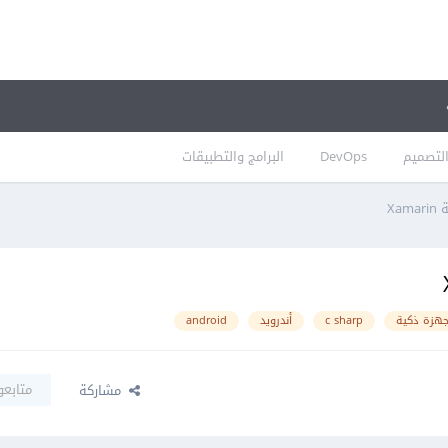
لتصميم
DevOps
البرامج والتطبيقات
Xa
جهزة ذكية
c sharp
أندرويد
android
متابعو
مشاركة