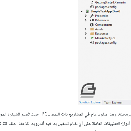
يحتوي المشروع (SimpleTextApp (Portable على معظم الشيفرة البرمجيّة، وهذا سلوك عام في المشاريع ذات
المشروع (الذي يحمل المقطع Portable بالإضافة لاسمه) مشتركة لجميع أنواع ا