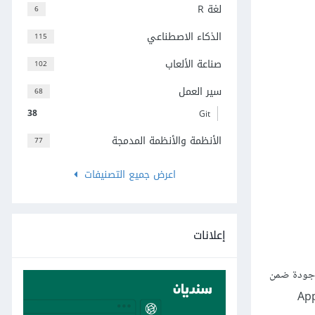
لغة R
6
الذكاء الاصطناعي
115
صناعة الألعاب
102
سير العمل
68
38
Git
الأنظمة والأنظمة المدمجة
77
اعرض جميع التصنيفات
إعلانات
 النمط PCL. حيث تُعتبر الشيفرة الموجودة ضمن
لتطبيقات العاملة على أيّ نظام تشغيل بما فيه أندرويد. نلاحظ الملف App.cs