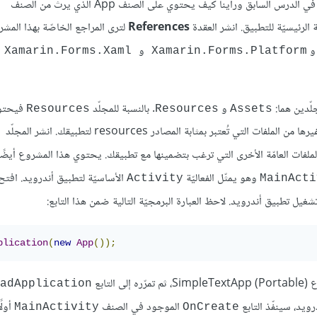
الأساسي الذي سيكون موجودًا في أيّ تطبيق Xamarin وقد تحدثنا عنه في الدرس السابق ورأينا كيف يحتوي على الصنف App الذي يرث من الصنف
References
لترى المراجع الخاصّة بهذا المشر
و
و
Xamarin.Forms.Xaml
Xamarin.Forms.Platform
ّدين هما:
و
. بالنسبة للمجلّد
فيحتو
Resources
Resources
Assets
ملفات العامّة الأخرى التي ترغب بتضمينها مع تطبيقك. يحتوي هذا المشروع أيضًا
وهو يمثّل الفعاليّة
الأساسيّة لتطبيق أندرويد. افتح
Activity
MainActi
 تشغيل تطبيق أندرويد. لاحظ العبارة البرمجيّة التالية ضمن هذا التابع:
plication
(
new
App
());
ى التابع
adApplication
ويد، سينفّذ التابع
الموجود في الصنف
أولً
MainActivity
OnCreate