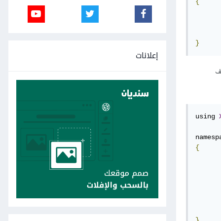
{
}
إعلانات
ف
using 
namesp
{
}