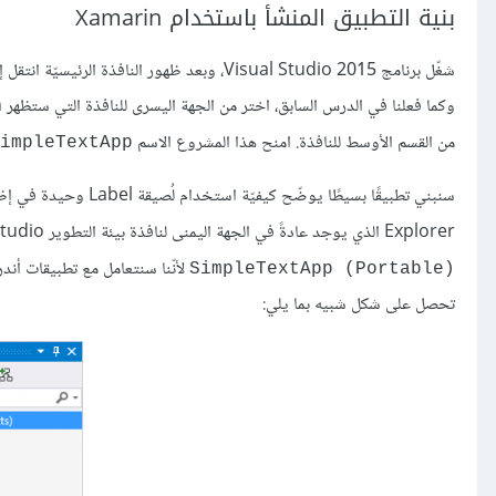
بنية التطبيق المنشأ باستخدام Xamarin
شغّل برنامج Visual Studio 2015، وبعد ظهور النافذة الرئيسيّة انتقل إلى القائمة
وكما فعلنا في الدرس السابق، اختر من الجهة اليسرى للنافذة التي ستظهر
m
من القسم الأوسط للنافذة. امنح هذا المشروع الاسم
impleTextApp
Explorer الذي يوجد عادةً في الجهة اليمنى لنافذة بيئة التطوير Visual Studio، أبقِ فقط على المشروعين
لأنّنا سنتعامل مع تطبيقات أند
(SimpleTextApp (Portable
تحصل على شكل شبيه بما يلي: