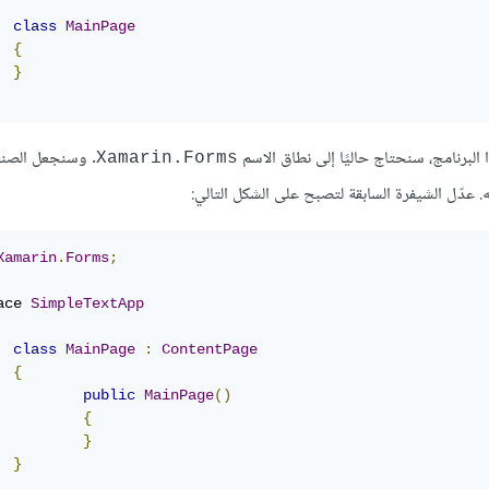
class
MainPage
{
}
البرنامج، سنحتاج حاليًا إلى نطاق الاسم
. وسنجعل الصن
Xamarin.Forms
. عدّل الشيفرة السابقة لتصبح على الشكل التالي:
Xamarin
.
Forms
;
ace 
SimpleTextApp
class
MainPage
:
ContentPage
{
public
MainPage
()
{
}
}