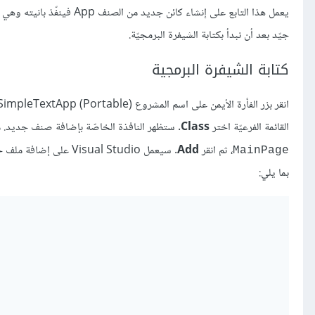
يعمل هذا التابع على إنشاء 
جيّد بعد أن نبدأ بكتابة الشيفرة البرمجيّة.
كتابة الشيفرة البرمجية
انقر بزر الفأرة الأيمن على اسم المشروع (SimpleTextApp (Portable في مستكشف الحل Solution Explorer لتظهر قائمة سياق، اختر منها
القائمة الفرعيّة اختر
Class
. ستظهر النافذة الخاصّة بإضافة صنف جديد. 
، ثم انقر
Add
. سيعمل Visual Studio على إضافة ملف جديد إلى المشروع اسمه
MainPage
بما يلي: