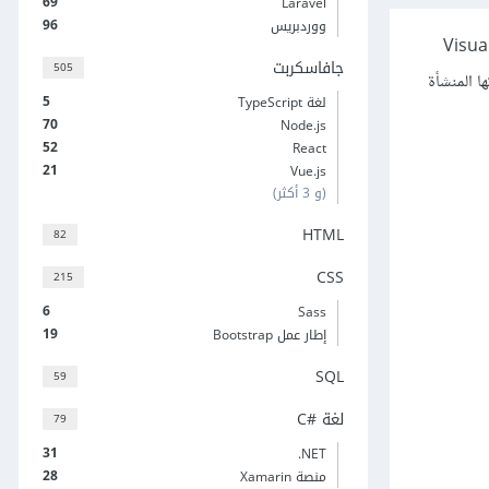
69
Laravel
96
ووردبريس
Solution في Visual Studio
جافاسكربت
505
 من الجوانب مثيلاتها المنشأة
5
لغة TypeScript
70
Node.js
52
React
21
Vue.js
(و 3 أكثر)
HTML
82
CSS
215
6
Sass
19
إطار عمل Bootstrap
SQL
59
لغة C#‎
79
31
‎.NET
28
منصة Xamarin