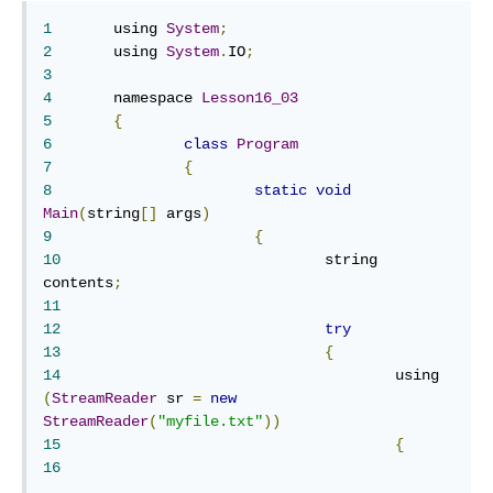
1
	using 
System
;
2
	using 
System
.
IO
;
3
4
	namespace 
Lesson16_03
5
{
6
class
Program
7
{
8
static
void
Main
(
string
[]
 args
)
9
{
10
				string 
contents
;
11
12
try
13
{
14
					using 
(
StreamReader
 sr 
=
new
StreamReader
(
"myfile.txt"
))
15
{
16