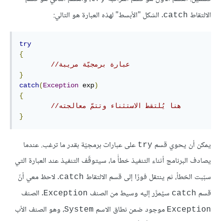
الالتقاط
. الشكل "الأبسط" لهذه العبارة هو التالي:
catch
try
{
//عبارة برمجيّة مريبة
}
catch
(
Exception
 exp
)
{
//هنا يُلتقط الاستثناء وتتمّ معالجته
}
يمكن أن يحوي قسم
على عبارات برمجيّة بقدر ما ترغب. عندما
try
يصادف البرنامج أثناء التنفيذ خطأً ما، سيتوقّف التنفيذ عند العبارة التي
سبّبت الخطأ، ثم ينتقل فورًا إلى قسم الالتقاط
. لاحظ معي أنّ
catch
قسم
سيُمرَّر إليه وسيط من الصنف
. الصنف
Exception
catch
موجود ضمن نطاق الاسم
، وهو الصنف الأب
System
Exception