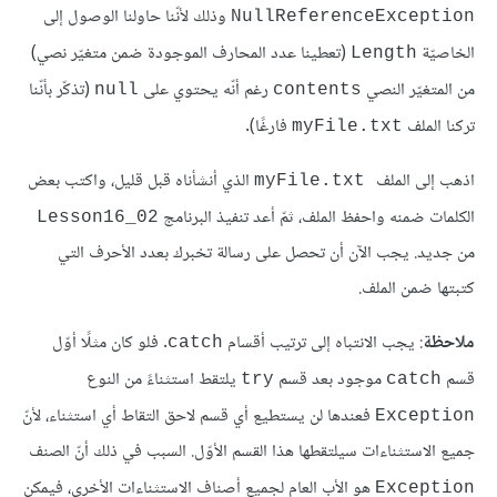
وذلك لأنّنا حاولنا الوصول إلى
NullReferenceException
الخاصيّة
(تعطينا عدد المحارف الموجودة ضمن متغيّر نصي)
Length
من المتغيّر النصي
رغم أنّه يحتوي على
(تذكّر بأنّنا
null
contents
تركنا الملف
فارغًا).
myFile.txt
اذهب إلى الملف
الذي أنشأناه قبل قليل، واكتب بعض
myFile.txt
الكلمات ضمنه واحفظ الملف، ثمّ أعد تنفيذ البرنامج
Lesson16_02
من جديد. يجب الآن أن تحصل على رسالة تخبرك بعدد الأحرف التي
كتبتها ضمن الملف.
ملاحظة
: يجب الانتباه إلى ترتيب أقسام
. فلو كان مثلًا أوّل
catch
قسم
موجود بعد قسم
يلتقط استثناءً من النوع
try
catch
فعندها لن يستطيع أي قسم لاحق التقاط أي استثناء، لأنّ
Exception
جميع الاستثناءات سيلتقطها هذا القسم الأوّل. السبب في ذلك أنّ الصنف
هو الأب العام لجميع أصناف الاستثناءات الأخرى، فيمكن
Exception