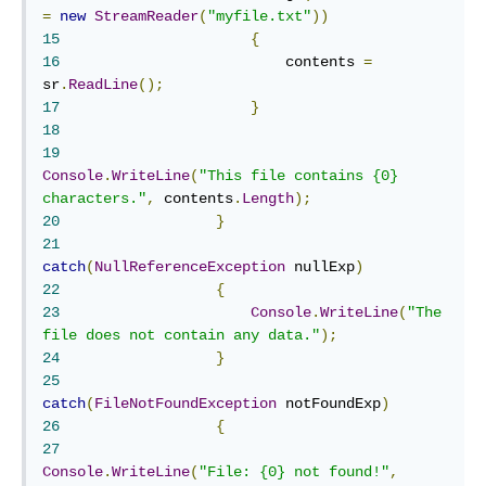
=
new
StreamReader
(
"myfile.txt"
))
15
{
16
	                    contents 
=
sr
.
ReadLine
();
17
}
18
19
Console
.
WriteLine
(
"This file contains {0} 
characters."
,
 contents
.
Length
);
20
}
21
catch
(
NullReferenceException
 nullExp
)
22
{
23
Console
.
WriteLine
(
"The 
file does not contain any data."
);
24
}
25
catch
(
FileNotFoundException
 notFoundExp
)
26
{
27
Console
.
WriteLine
(
"File: {0} not found!"
,