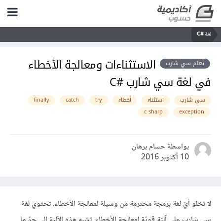
لغة C#‎
الاستثناءات ومعالجة الأخطاء
تعلم سي شارب
في لغة سي شارب #C
سي شارب
استثناء
أخطاء
try
catch
finally
c sharp
exception
بواسطة حسام برهان
10 أكتوبر 2016
لا تخلو أيّ لغة برمجة محترمة من وسيلة لمعالجة الأخطاء. تحتوي لغة
سي شارب على آليّة قويّة لمعالجة الأخطاء. تشبه هذه الآلية إلى حدّ ما