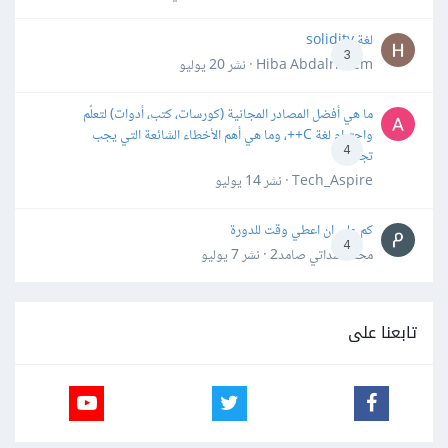
لغة solidity
3
Hiba Abdalrheem · نشر
20 يوليو
ما هي أفضل المصادر المجانية (كورسات، كتب، أدوات) لتعلّم
واحترام لغة C++، وما هي أهم الأخطاء الشائعة التي يجب
4
تجنبها؟
Tech_Aspire · نشر
14 يوليو
كم علي ان اعطي وقت للدورة
4
محمد سداتي صامد2 · نشر
7 يوليو
تابعنا على