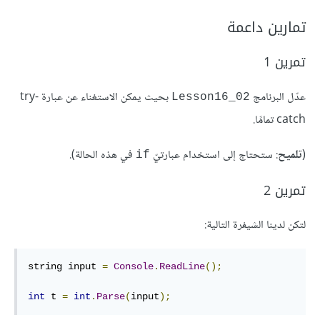
تمارين داعمة
تمرين 1
عدّل البرنامج
بحيث يمكن الاستغناء عن عبارة try-
Lesson16_02
catch تمامًا.
(
تلميح
: ستحتاج إلى استخدام عبارتيّ
في هذه الحالة).
if
تمرين 2
لتكن لدينا الشيفرة التالية:
string input 
=
Console
.
ReadLine
();
int
 t 
=
int
.
Parse
(
input
);