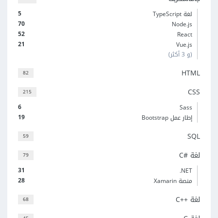
5
لغة TypeScript
70
Node.js
52
React
21
Vue.js
(و 3 أكثر)
HTML
82
CSS
215
6
Sass
19
إطار عمل Bootstrap
SQL
59
لغة C#‎
79
31
‎.NET
28
منصة Xamarin
لغة C++‎
68