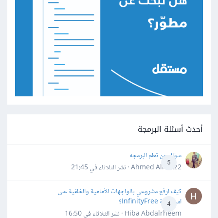
أحدث أسئلة البرمجة
سؤال عن تعلم البرمجه
5
Ahmed Alhafiz2 · نشر
الثلاثاء في 21:45
كيف ارفع مشروعي بالواجهات الأمامية والخلفية على
استضافة InfinityFree؟
4
Hiba Abdalrheem · نشر
الثلاثاء في 16:50