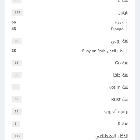
لغة C
45
بايثون
297
66
Flask
43
Django
لغة روبي
50
23
إطار العمل Ruby on Rails
لغة Go
58
لغة جافا
95
لغة Kotlin
5
لغة Rust
58
برمجة أندرويد
11
لغة R
6
الذكاء الاصطناعي
115