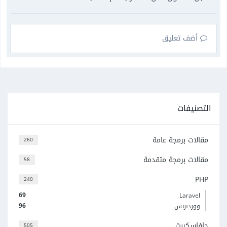
أضف تعليق
التصنيفات
مقالات برمجة عامة
260
مقالات برمجة متقدمة
58
PHP
240
69
Laravel
96
ووردبريس
جافاسكربت
505