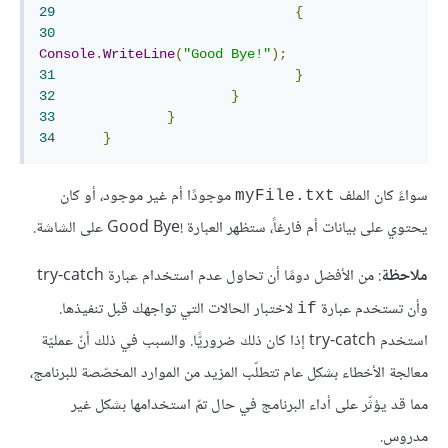
29
{
30
Console
.
WriteLine
(
"Good Bye!"
);
31
}
32
}
33
}
34
}
سواءً كان الملف
موجودًا أم غير موجود، أو كان
myFile.txt
يحتوي على بيانات أم فارغاً، ستظهر العبارة !Good Bye على الشاشة.
ملاحظة
: من الأفضل دومًا أن تحاول عدم استخدام عبارة try-catch
وأن تستخدم عبارة
لاختبار الحالات التي تواجهك قبل تنفيذها.
if
استخدم try-catch إذا كان ذلك ضروريًّا. والسبب في ذلك أنّ عمليّة
معالجة الأخطاء بشكل عام تتطلّب المزيد من الموارد المخصّصة للبرنامج،
مما قد يؤثّر على أداء البرنامج في حال تمّ استخدامها بشكل غير
مدروس.