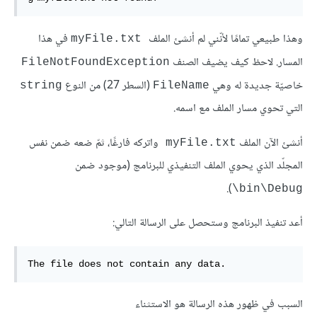
وهذا طبيعي تمامًا لأنّني لم أنشئ الملف
في هذا
myFile.txt
المسار. لاحظ كيف يضيف الصنف
FileNotFoundException
خاصيّة جديدة له وهي
(السطر 27) من النوع
string
FileName
التي تحوي مسار الملف مع اسمه.
أنشئ الآن الملف
واتركه فارغًا، ثمّ ضعه ضمن نفس
myFile.txt
المجلّد الذي يحوي الملف التنفيذي للبرنامج (موجود ضمن
).
bin\Debug\
أعد تنفيذ البرنامج وستحصل على الرسالة التالي:
The file does not contain any data.
السبب في ظهور هذه الرسالة هو الاستثناء