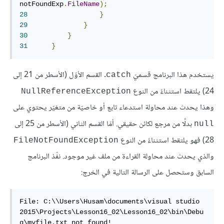
notFoundExp
.
FileName
);
28
}
29
}
30
}
31
}
يستخدم هذا البرنامج قسميّ
. القسم الأوّل (الأسطر من 21 إلى
catch
24) يلتقط استثناءً من النوع
NullReferenceException
وهذا يحدث عند محاولة استدعاء تابع أو خاصيّة من متغيّر يحتوي على
بدلًا من مرجع لكائن حقيقي. أمّا القسم الثاني (الأسطر من 25 إلى
null
28) فهو يلتقط استثناءً من النوع
FileNotFoundException
والذي يحدث عند محاولة القراءة من ملف غير موجود. نفّذ البرنامج
السابق وستحصل على الرسالة التالية في الخرج:
File: C:\\Users\Husam\documents\visual studio 
2015\Projects\Lesson16_02\Lesson16_02\bin\Debu
g\myfile.txt not found!