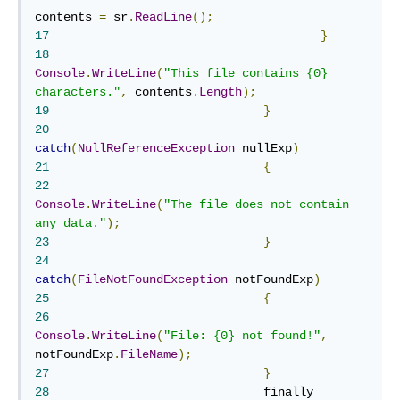
contents 
=
 sr
.
ReadLine
();
17
}
18
Console
.
WriteLine
(
"This file contains {0} 
characters."
,
 contents
.
Length
);
19
}
20
catch
(
NullReferenceException
 nullExp
)
21
{
22
Console
.
WriteLine
(
"The file does not contain 
any data."
);
23
}
24
catch
(
FileNotFoundException
 notFoundExp
)
25
{
26
Console
.
WriteLine
(
"File: {0} not found!"
,
notFoundExp
.
FileName
);
27
}
28