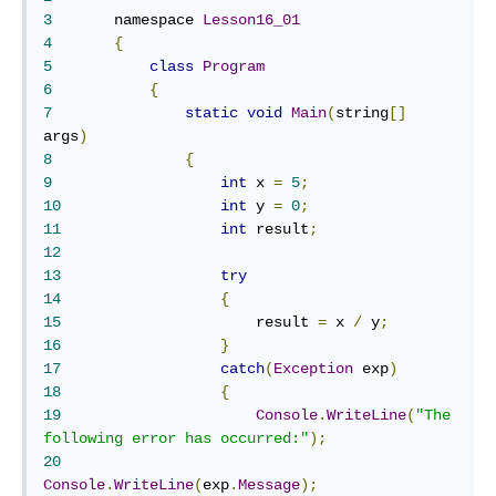
3
	namespace 
Lesson16_01
4
{
5
class
Program
6
{
7
static
void
Main
(
string
[]
args
)
8
{
9
int
 x 
=
5
;
10
int
 y 
=
0
;
11
int
 result
;
12
13
try
14
{
15
	                result 
=
 x 
/
 y
;
16
}
17
catch
(
Exception
 exp
)
18
{
19
Console
.
WriteLine
(
"The 
following error has occurred:"
);
20
Console
.
WriteLine
(
exp
.
Message
);