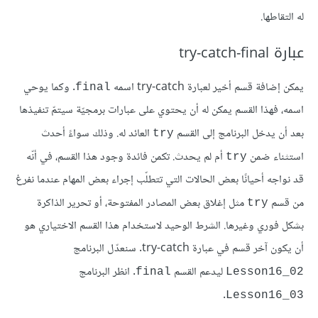
له التقاطها.
عبارة try-catch-final
يمكن إضافة قسم أخير لعبارة try-catch اسمه
. وكما يوحي
final
اسمه، فهذا القسم يمكن له أن يحتوي على عبارات برمجيّة سيتمّ تنفيذها
بعد أن يدخل البرنامج إلى القسم
العائد له. وذلك سواءً أحدث
try
استثناء ضمن
أم لم يحدث. تكمن فائدة وجود هذا القسم، في أنّه
try
قد نواجه أحيانًا بعض الحالات التي تتطلّب إجراء بعض المهام عندما نفرغ
من قسم
مثل إغلاق بعض المصادر المفتوحة، أو تحرير الذاكرة
try
بشكل فوري وغيرها. الشرط الوحيد لاستخدام هذا القسم الاختياري هو
أن يكون آخر قسم في عبارة try-catch. سنعدّل البرنامج
ليدعم القسم
. انظر البرنامج
final
Lesson16_02
.
Lesson16_03