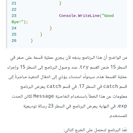
21
}
22
23
Console
.
WriteLine
(
"Good 
Bye!"
);
24
}
25
}
26
}
من الواضح أنّ هذا البرنامج يتجّه لأن يجري عمليّة قسمة على صفر في
السطر 15 ضمن القسم
. عند وصول البرنامج إلى السطر 15 وإجراء
try
عمليّة القسمة هذه، سيتولّد استثناء يؤدّي إلى انتقال التنفيذ مباشرةً إلى
قسم
في السطر 17. في قسم
يعرض البرنامج
catch
catch
معلومات عن هذا الخطأ باستخدام الخاصيّة
لكائن الحدث
Message
. في النهاية يعرض البرنامج في السطر 23 رسالة توديعيّة
exp
للمستخدم.
نفّذ البرنامج لتحصل على الخرج التالي: