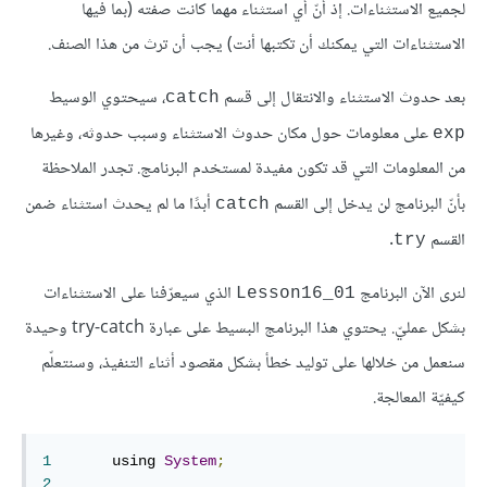
لجميع الاستثناءات. إذ أنّ أي استثناء مهما كانت صفته (بما فيها
الاستثناءات التي يمكنك أن تكتبها أنت) يجب أن ترث من هذا الصنف.
بعد حدوث الاستثناء والانتقال إلى قسم
، سيحتوي الوسيط
catch
على معلومات حول مكان حدوث الاستثناء وسبب حدوثه، وغيرها
exp
من المعلومات التي قد تكون مفيدة لمستخدم البرنامج. تجدر الملاحظة
بأنّ البرنامج لن يدخل إلى القسم
أبدًا ما لم يحدث استثناء ضمن
catch
القسم
.
try
لنرى الآن البرنامج
الذي سيعرّفنا على الاستثناءات
Lesson16_01
بشكل عمليّ. يحتوي هذا البرنامج البسيط على عبارة try-catch وحيدة
سنعمل من خلالها على توليد خطأ بشكل مقصود أثناء التنفيذ، وسنتعلّم
كيفيّة المعالجة.
1
	using 
System
;
2