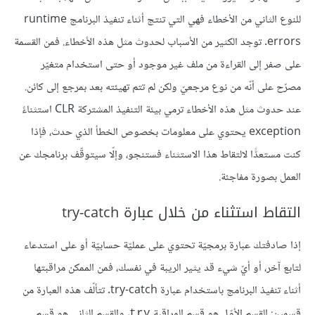
للنوع الثاني من الأخطاء فهي التي تنتج أثناء تنفيذ البرنامج runtime
errors. توجد الكثير من الأسباب لحدوث مثل هذه الأخطاء. فمن القسمة
على صفر إلى القراءة من ملف غير موجود أو حتى استخدام متغيّر
مصرّح على أنّه من نوع مرجعيّ ولكن لم تتم تهيئته بعد بمرجع إلى كائن.
عند حدوث مثل هذه الأخطاء ترمي بيئة التنفيذ المشتركة CLR استثناءً
exception يحتوي على معلومات بخصوص الخطأ الذي حدث، فإذا
كنت مستعدًّا لالتقاط هذا الاستثناء فستنجو، وإلّا سيتوقّف برنامجك عن
العمل بصورة مفاجئة.
التقاط استثناء من خلال عبارة try-catch
إذا صادفتك عبارة برمجيّة تحتوي على عمليّة حسابيّة أو على استدعاء
لتابع آخر، أو أيّ شيء قد يثير الريبة في نفسك، فمن الممكن مراقبتها
أثناء تنفيذ البرنامج باستخدام عبارة try-catch. تتألّف هذه العبارة من
قسمين: القسم الأوّل هو قسم المراقبة
، والقسم الثاني هو قسم
try