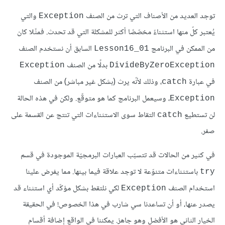
توجد العديد من الأصناف التي ترث من الصنف
والتي
Exception
يُعتبر كلّ منها استثناءً مخصّصًا أكثر للمشكلة التي قد تحدث. فمثًلا كان
من الممكن في البرنامج
السابق أن نستخدم الصنف
Lesson16_01
بدلًا من الصنف
Exception
DivideByZeroException
في عبارة
، وذلك لأنّه يرث (بشكل غير مباشر) من الصنف
catch
، وسيعمل البرنامج كما هو متوقّع. ولكن في هذه الحالة
Exception
لن تستطيع
التقاط سوى الاستثناءات التي تنتج عن القسمة على
catch
صفر.
في كثير من الحالات قد تتسبّب العبارات البرمجيّة الموجودة في قسم
باستثناءات متنوّعة لا توجد علاقة فيما بينها. مما يفرض علينا
try
استخدام الصنف
لكي نلتقط بشكل مؤكّد أي استثناء قد
Exception
يصدر عنها، أو أن تساعدنا سي شارب في هذا الخصوص! في الحقيقة
الخيار الثاني هو الأفضل وهو جاهز. يمكننا في الواقع إضافة أقسام